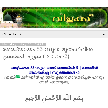
▼
Monday, May 11, 2009
അദ്ധ്യായം 83 സൂറ: മുതഫ്ഫീൻ
سورة المطففين ( ഭാഗം -3)
അദ്ദ്യായം
83
സൂറ: അൽ മുതഫ്ഫീൻ
|
മക്കയിൽ
അവതരിച്ചു
|
സൂക്തങ്ങൾ 36
(
നബി
ﷺ
മദീനയിൽ എത്തിയ ഉടനെ അവതരിച്ചത് എന്നും
അഭിപ്രായമുണ്ട്)
بِسْمِ اللّهِ الرَّحْمـَنِ الرَّحِيمِ