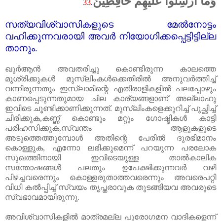
وَمَا أُرْسِلُوا عَلَيْهِمْ حَافِظِينَ
33
.
സത്യവിശ്വാസികളുടെ മേൽനോട്ടം
വഹിക്കുന്നവരായി അവർ നിയോഗിക്കപ്പെട്ടിട്ടില്ല
താനും.
ഖുർആൻ അവതരിച്ചു കൊണ്ടിരുന്ന കാലത്തെ
മുശ്‌രിക്കുകൾ മുസ്‌ലിംകൾക്കെതിരിൽ അനുവർത്തിച്ച്‌
വന്നിരുന്നതും ഇസ്‌ലാമിന്റെ എതിരാളികളിൽ പലപ്പോഴും
കാണപ്പെടുന്നതുമായ ചില കാര്യങ്ങളാണ്‌ അല്ലാഹു
ഇവിടെ ചൂണ്ടിക്കാണിക്കുന്നത്‌. മുസ്‌ലിംകളെക്കുറിച്ച്‌ പുച്ഛിച്ച്‌
ചിരിക്കുക
,
കണ്ണ്‌ കൊണ്ടും മറ്റും ഗോഷ്ടികൾ കാട്ടി
പരിഹസിക്കുക
,
സ്വന്തം ആളുകളുടെ
അടുത്തെത്തുമ്പോൾ അതിന്റെ പേരിൽ ദുരഭിമാനം
കൊള്ളുക
,
എന്നോ ലഭിക്കുമെന്ന് പറയുന്ന പരലോക
സുഖത്തിനായി ഇവിടെയുള്ള താൽകാലിക
സന്തോഷങ്ങൾ പലതും ഉപേക്ഷിക്കുന്നവർ വഴി
പിഴച്ചവരെന്നും കൊള്ളരുതാത്തവരെന്നും അവരെപറ്റി
വിധി കൽപ്പിച്ച്‌ സ്വയം തൃപ്തരാവുക തുടങ്ങിയവ അവരുടെ
സ്വഭാവമായിരുന്നു.
അവിശ്വാസികളിൽ മാത്രമല്ല പുരോഗമന വാദികളെന്ന്