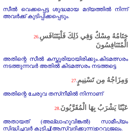
സീൽ വെക്കപ്പെട്ട ശുദ്ധമായ മദ്യത്തിൽ നിന്ന്
അവർക്ക്‌ കുടിപ്പിക്കപ്പെടും
.
خِتَامُهُ مِسْكٌ وَفِي ذَلِكَ فَلْيَتَنَافَسِ
26
.
الْمُتَنَافِسُونَ
അതിന്റെ സീൽ കസ്തൂരിയായിരിക്കും.കിടമത്സരം
നടത്തുന്നവർ അതിൽ കിടമത്സരം നടത്തട്ടെ
وَمِزَاجُهُ مِن تَسْنِيمٍ
27
.
അതിന്റെ ചേരുവ തസ്‌നീമിൽ നിന്നാണ്‌
عَيْنًا يَشْرَبُ بِهَا الْمُقَرَّبُونَ
28.
അതായത്‌ (അല്ലാഹുവിങ്കൽ) സാമീപ്യം
സിദ്ധിച്ചവർ കുടിച്ച്‌(ആസ്വദിക്കുന്ന)​‍ഉറവുജലം.