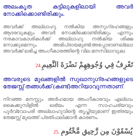
അലംകൃത കട്ടിലുകളിലായി അവർ
നോക്കിക്കൊണ്ടിരിക്കും.
അവർക്ക്‌ അല്ലാഹു നൽകിയ അനുഗ്രഹങ്ങളും
ആദരവുകളും അവർ നോക്കിക്കൊണ്ടിരിക്കും എന്നും
നരകാവകാശികൾക്ക്‌ അല്ലാഹു നൽകിയ ശിക്ഷ
നോക്കുമെന്നും അഭിപ്രായമുണ്ട്‌(അപ്പോഴാണല്ലോ
അവർക്ക്‌ ലഭിച്ച അംഗീകാരത്തിന്റെ വില മനസിലാവുക)
تَعْرِفُ فِي وُجُوهِهِمْ نَضْرَةَ النَّعِيمِ
24
.
അവരുടെ മുഖങ്ങളിൽ സുഖാനുഗ്രഹങ്ങളുടെ
തേജസ്സ്‌ തങ്ങൾക്ക്‌ (കണ്ട്‌)അറിയാവുന്നതാണ്‌
.
നിറഞ്ഞ മനസ്സും അർഹമായ അംഗീകാരവും എല്ലാം
കൈക്കുമ്പിളിൽ ലഭ്യം എന്ന സാഹചര്യവും
പൂർവ്വോപരി അല്ലാഹുവിന്റെ തൃപ്തിയുമാണ്‌ ഇത്രയും
തേജസ്സ്‌ മുഖത്ത്‌ പ്രതിഫലിക്കാൻ കാരണം.
يُسْقَوْنَ مِن رَّحِيقٍ مَّخْتُومٍ
25
.