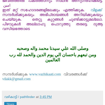
ജീവിതത്തിൽ
പകർത്താനും
നാഥൻ
അനുഗ്രഹിക്കട്ടെ
.
امين
ഇത്
മറ്റ്
സഹോദരങ്ങളിലേക്കും
എത്തിക്കുക
.
വിളക്ക്
സന്ദർശിക്കുകയും
അഭിപ്രായങ്ങൾ
അറിയിക്കുകയും
ചെയ്യുക
.
തെറ്റു
കുറ്റങ്ങൾ
ചൂണ്ടിക്കാട്ടുമല്ലോ
.
പിഴവുകൾ
അല്ലാഹു
പൊറുത്തു
തരട്ടെ
.
ദുആ
വസിയത്തോടെ
وصلى الله علي سيدنا محمد واله وصحبه
ومن تبعهم باحسان الي يوم الدين والحمد لله رب
العالمين
സന്ദർശിക്കുക
www.vazhikaati.com
വിവരങ്ങൾക്ക്
vilakk@gmail.com
വഴികാട്ടി / pathfinder
at
3:45 PM
Share