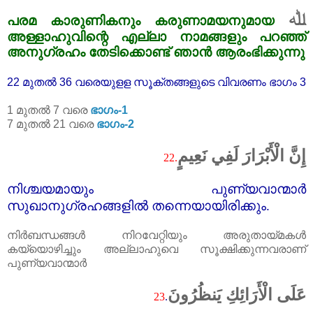
ﷲ
പരമ
കാരുണികനും
കരുണാമയനുമായ
അള്ളാഹുവിന്റെ
എല്ലാ
നാമങ്ങളും
പറഞ്ഞ്
അനുഗ്രഹം
തേടിക്കൊണ്ട്
ഞാൻ
ആരംഭിക്കുന്നു
22 മുതൽ 36 വരെയുളള സൂക്തങ്ങളുടെ വിവരണം ഭാഗം 3
1 മുതൽ 7 വരെ
ഭാഗം-1
7 മുതൽ 21 വരെ
ഭാഗം-2
إِنَّ الْأَبْرَارَ لَفِي نَعِيمٍ
22.
നിശ്ചയമായും പുണ്യവാന്മാർ
സുഖാനുഗ്രഹങ്ങളിൽ തന്നെയായിരിക്കും.
നിർബന്ധങ്ങൾ നിറവേറ്റിയും അരുതായ്മകൾ
കയ്യൊഴിച്ചും അല്ലാഹുവെ സൂക്ഷിക്കുന്നവരാണ്‌
പുണ്യവാന്മാർ
عَلَى الْأَرَائِكِ يَنظُرُونَ
23
.