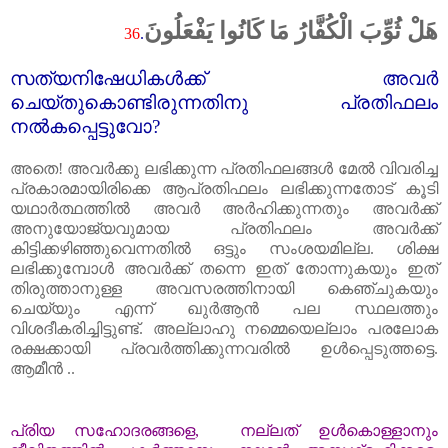
هَلْ ثُوِّبَ الْكُفَّارُ مَا كَانُوا يَفْعَلُونَ
36
.
സത്യനിഷേധികൾക്ക്‌ അവർ
ചെയ്തുകൊണ്ടിരുന്നതിനു പ്രതിഫലം
നൽകപ്പെട്ടുവോ
?
അതെ! അവർക്കു ലഭിക്കുന്ന പ്രതിഫലങ്ങൾ മേൽ വിവരിച്ച
പ്രകാരമായിരിക്കെ ആപ്രതിഫലം ലഭിക്കുന്നതോട്‌ കൂടി
യഥാർത്ഥത്തിൽ അവർ അർഹിക്കുന്നതും അവർക്ക്‌
അനുയോജ്യവുമായ പ്രതിഫലം അവർക്ക്‌
കിട്ടിക്കഴിഞ്ഞുവെന്നതിൽ ഒട്ടും സംശയമില്ല. ശിക്ഷ
ലഭിക്കുമ്പോൾ അവർക്ക്‌ തന്നെ ഇത്‌ തോന്നുകയും ഇത്‌
തിരുത്താനുള്ള അവസരത്തിനായി കെഞ്ചുകയും
ചെയ്യും എന്ന് ഖുർആൻ പല സ്ഥലത്തും
വിശദീകരിച്ചിട്ടുണ്ട്‌. അല്ലാഹു നമ്മെയെല്ലാം പരലോക
രക്ഷക്കായി പ്രവർത്തിക്കുന്നവരിൽ ഉൾപ്പെടുത്തട്ടെ.
ആമീൻ ..
പ്രിയ
സഹോദരങ്ങളെ
,
നല്ലത്
ഉൾകൊള്ളാ
നും