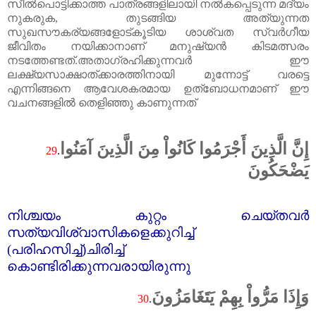
സീൽപൊട്ടിക്കാത്ത പാത്രങ്ങളിലായി നൽകപ്പെടുന്ന മദ്യം
നുകരുക
,
തുടങ്ങിയ അത്യുന്നത
സുഖസൗകര്യങ്ങളോട്കൂടിയ ശാശ്വത സ്വർഗീയ
ജീവിതം നയിക്കാനാണ്‌ മനുഷ്യൻ കിടമത്സരം
നടത്തേണ്ടത്‌.അതാഗ്രഹിക്കുന്നവർ ഈ
ലക്ഷ്യസാക്ഷാത്ക്കാരത്തിനായി മുന്നോട്ട്‌ വരട്ടെ
എന്നിങ്ങനെ ആവേശകരമായ ഉത്ബോധനമാണ്‌ ഈ
വചനങ്ങളിൽ തെളിഞ്ഞു കാണുന്നത്‌
إِنَّ الَّذِينَ أَجْرَمُوا كَانُواْ مِنَ الَّذِينَ آمَنُوا
29
.
يَضْحَكُونَ
നിശ്ചയം കുറ്റം ചെയ്തവർ
സത്യവിശ്വാസികളെക്കുറിച്ച്‌
(പരിഹസിച്ച്‌)ചിരിച്ച്‌
കൊണ്ടിരിക്കുന്നവരായിരുന്നു
وَإِذَا مَرُّواْ بِهِمْ يَتَغَامَزُونَ
30
.