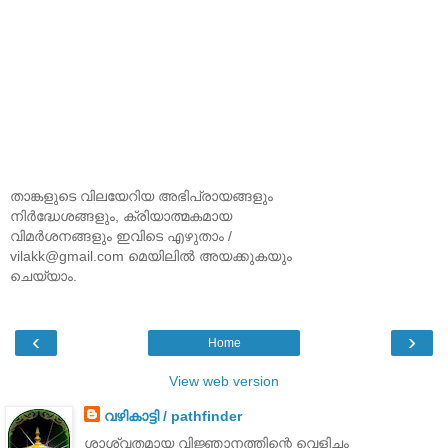
താങ്കളുടെ വിലയേറിയ അഭിപ്രായങ്ങളും
നിര്‍ദ്ധേശങ്ങളും, ക്രിയാത്മകമായ
വിമര്‍ശനങ്ങളും ഇവിടെ എഴുതാം /
vilakk@gmail.com മെയിലില്‍ അയക്കുകയും
ചെയ്യാം.
‹
›
Home
View web version
വഴികാട്ടി / pathfinder
ശാശ്വതമായ വിജ്ഞാനത്തിന്റെ വെളിച്ചം