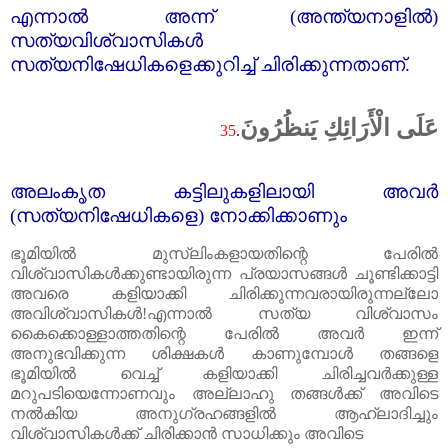
എന്നാൽ അന്ന് (അന്ത്യനാളിൽ)
സത്യവിശ്വാസികൾ
സത്യനിഷേധികളെക്കുറിച്ച്‌ ചിരിക്കുന്നതാണ്‌.
عَلَى الْأَرَائِكِ يَنظُرُونَ
35
.
അലംകൃത കട്ടിലുകളിലായി അവർ
(സത്യനിഷേധികളെ) നോക്കിക്കാണും
ഭൂമിയിൽ മുസ്‌ലിംകളായതിന്റെ പേരിൽ
വിശ്വാസികൾക്കുണ്ടായിരുന്ന പ്രയാസങ്ങൾ ചൂണ്ടിക്കാട്ടി
അവരെ കളിയാക്കി ചിരിക്കുന്നവരായിരുന്നല്ലോ
അവിശ്വാസികൾ!എന്നാൽ സത്യ വിശ്വാസം
കൈക്കൊള്ളാത്തതിന്റെ പേരിൽ അവർ ഇന്ന്
അനുഭവിക്കുന്ന ശിക്ഷകൾ കാണുമ്പോൾ തങ്ങളെ
ഭൂമിയിൽ വെച്ച്‌ കളിയാക്കി ചിരിച്ചവർക്കുള്ള
മറുപടിയെന്നോണവും അല്ലാഹു തങ്ങൾക്ക്‌ അവിടെ
നൽകിയ അനുഗ്രഹങ്ങളിൽ ആഹ്ലാദിച്ചും
വിശ്വാസികൾക്ക്‌ ചിരിക്കാൻ സാധിക്കും അവിടെ