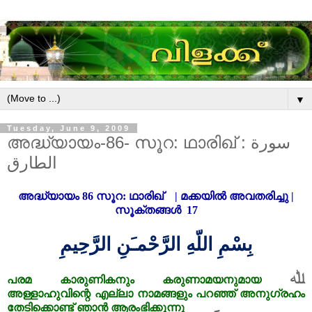
▼
Tuesday, June 9, 2009
അദ്ധ്യായം-86- സൂറ: ഥാരിഖ് : سورة
الطارق
അദ്ധ്യായം
86
സൂറ: ഥാരിഖ്
|
മക്കയിൽ അവതരിച്ചു
|
സൂക്തങ്ങൾ 17
بِسْمِ اللّهِ الرَّحْمـَنِ الرَّحِيمِ
ﷲ
പരമ
കാരുണികനും
കരുണാമയനുമായ
അള്ളാഹുവിന്റെ
എല്ലാ
നാമങ്ങളും
പറഞ്ഞ്
അനുഗ്രഹം
തേടിക്കൊണ്ട്
ഞാൻ
ആരംഭിക്കുന്നു