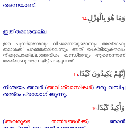
തന്നെയാണ്‌.
وَمَا هُوَ بِالْهَزْلِ
14
.
ഇത്‌ തമാശയല്ല.
ഈ പുനർജ്ജന്മവും വിചാരണയുമൊന്നും അല്ലാഹു
തമാശക്ക്‌ പറഞ്ഞതല്ലെന്നും അത്‌ യുക്തിയുക്തവും
നീക്കുപോക്കില്ലാത്തവിധം ഖണ്ഡിതവും ആണെന്നാണ്‌
അല്ലാഹു ആണയിട്ട്‌ പറയുന്നത്‌ .
إِنَّهُمْ يَكِيدُونَ كَيْدًا
15
.
നിശ്ചയം അവർ (
അവിശ്വാസികൾ
)
ഒരു വമ്പിച്ച
തന്ത്രം പ്രയോഗിക്കുന്നു.
وَأَكِيدُ كَيْدًا
16
.
(
അവരുടെ തന്ത്രങ്ങൾക്ക്‌
)
ഞാൻ