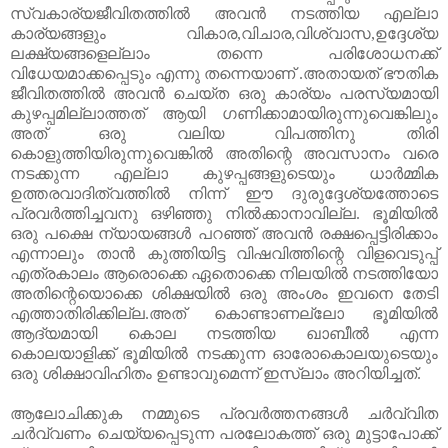
സ്വകാര്യജീവിതത്തിൽ അവൻ നടത്തിയ എല്ലാ
കാര്യങ്ങളും വികാര
,
വിചാര
,
വിശ്വാസ
,
ഉദ്ദേശ്യ
ലക്ഷ്യങ്ങളെല്ലാം തന്നെ പരിശോധനക്ക്
വിധേയമാക്കപ്പെടും എന്നു തന്നെയാണ്‌ .അതായത്‌ ഭൗതിക
ജീവിതത്തിൽ അവൻ ചെയ്ത ഒരു കാര്യം പരസ്യമായി
കുഴപ്പമില്ലാത്തത്‌ ആയി ഗണിക്കാമായിരുന്നുവെങ്കിലും
അത്‌ ഒരു വലിയ വിപത്തിനു തിരി
കൊളുത്തിയിരുന്നുവെങ്കിൽ അതിന്റെ അവസാനം വരെ
നടക്കുന്ന എല്ലാ കുഴപ്പങ്ങളുടെയും ധാർമ്മിക
ഉത്തരവാദിത്വത്തിൽ നിന്ന് ഈ ദുരുദ്ദേശ്യത്തോടെ
പ്രവർത്തിച്ചവനു ഒഴിഞ്ഞു നിൽക്കാനാവില്ല. ഭൂമിയിൽ
ഒരു പക്ഷെ ന്യായങ്ങൾ പറഞ്ഞ്‌ അവൻ രക്ഷപ്പെട്ടിരിക്കാം
എന്നാലും താൻ കുത്തിയിട്ട വിഷവിത്തിന്റെ വിളവെടുപ്പ്‌
എത്രകാലം ആരൊക്കെ ഏതൊക്കെ നിലയിൽ നടത്തിയോ
അതിന്റെയൊക്കെ ശിക്ഷയിൽ ഒരു അംശം ഇവനെ തേടി
എത്താതിരിക്കില്ല.അത്‌ കൊണ്ടാണല്ലോ ഭൂമിയിൽ
ആദ്യമായി കൊല നടത്തിയ ഖാബീൽ എന്ന
കൊലയാളിക്ക്‌ ഭൂമിയിൽ നടക്കുന്ന ഓരോകൊലയുടെയും
ഒരു ശിക്ഷാവിഹിതം ഉണ്ടാവുമെന്ന് ഇസ്‌ലാം അറിയിച്ചത്‌.
ആലോചിക്കുക നമ്മുടെ പ്രവർത്തനങ്ങൾ ചർവ്വിത
ചർവ്വണം ചെയ്യപ്പെടുന്ന പരലോകത്ത്‌ ഒരു മുട്ടാപോക്ക്‌