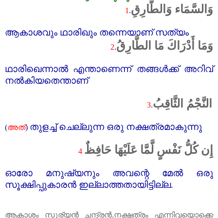
وَالسَّمَاء وَالطَّارِقِ
1
.
ആകാശവും ഥാരിഖും തന്നെയാണ്‌ സത്യം
وَمَا أَدْرَاكَ مَا الطَّارِقُ
2
.
ഥാരിഖെന്നാൽ എന്താണെന്ന് തങ്ങൾക്ക്‌ അറിവ്‌
നൽകിയതെന്താണ്‌
النَّجْمُ الثَّاقِبُ
3
.
തുളച്ച്‌ ചെല്ലുന്ന ഒരു നക്ഷത്രമാകുന്നു
(
അത്
‌)
إِن كُلُّ نَفْسٍ لَّمَّا عَلَيْهَا حَافِظٌ
4
ഓരോ മനുഷ്യനും അവന്റെ മേൽ ഒരു
സൂക്ഷിപ്പുകാരൻ ഇല്ലാത്തതായിട്ടില്ല.
ആകാശം സൂര്യൻ ചന്ദ്രൻ
,
നക്ഷത്രം എന്നിവയൊക്കെ