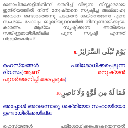
മാതാപിതാക്കളിൽനിന്ന് തെറിച്ച്‌ വീഴുന്ന നിസ്സാരമായ
ഇന്ദ്രിയത്തിൽ നിന്ന് മനുഷ്യനെ സൃഷ്ടിച്ച അല്ലാഹു
അവനെ രണ്ടാമതൊന്നു പടക്കാൻ ശക്തനാണോ എന്ന
സംശയം പോലും ബുദ്ധിയുള്ളവരിൽ നിന്നുണ്ടായിക്കൂടാ.
കാരണം ആദ്യം സൃഷ്ടിക്കുന്ന അത്രയും
സങ്കീണ്ണമായിരിക്കില്ല പുന: സൃഷ്ടി എന്നത്‌
വ്യക്തമല്ലേ
?
يَوْمَ تُبْلَى السَّرَائِرُ
9
.
രഹസ്യങ്ങൾ പരിശോധിക്കപ്പെടുന്ന
ദിവസം(
ആണ്‌ മനുഷ്യൻ
പുനർജ്ജനിപ്പിക്കപ്പെടുക
)
فَمَا لَهُ مِن قُوَّةٍ وَلَا نَاصِرٍ
10.
അപ്പോൾ അവന്നൊരു ശക്തിയോ സഹായിയോ
ഉണ്ടായിരിക്കയില്ല.
രഹസ്യങ്ങൾ പരിശോധിക്കപ്പെടുകയെന്നാൽ