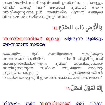
സമുദ്രത്തിൽ നിന്ന് ആവിയായി ഉയർന്ന് പോയ വെള്ളം
പിന്നീട്‌ തിരിച്ച്‌ വന്ന് മഴയായി ഭൂമിയിൽ തന്നെ
വർഷിക്കുന്നു.അപ്പോൾ മടങ്ങിവരിക എന്നത്‌ മഴയുടെ
വിഷയത്തിൽ സത്യമാകുന്നുണ്ടല്ലോ!
وَالْأَرْضِ ذَاتِ الصَّدْعِ
12
.
(
സസ്യലതാദികൾ മുളച്ചു
)
പിളരുന്ന ഭൂമിയും
തന്നെയാണ്‌ സത്യം.
മഴപെയ്തു ഭൂമി സസ്യങ്ങളെ മുളപ്പിക്കുന്ന
അവസ്ഥയെയാണിവിടെ വിശദീകരിച്ചിരിക്കുന്നത്‌
വരണ്ടുണങ്ങിക്കിടന്നിരുന്ന ഭൂമിക്ക്‌ മഴലഭിക്കുമ്പോൾ
അതിലുണ്ടാവുന്ന സജീവത മനുഷ്യന്ന് അവന്റെ
സൃഷ്ടിപ്പിനെക്കുറിച്ചും പുനർജ്ജന്മത്തിന്റെ
സാദ്ധ്യതകളെക്കുറിച്ചുമൊക്കെ ബോധം നൽകേണ്ടതാണ്‌.
إِنَّهُ لَقَوْلٌ فَصْلٌ
13
.
നിശ്ചയം ഇത്‌ (
ഖണ്ഡിതമായ
)
ഒരു വാക്കു