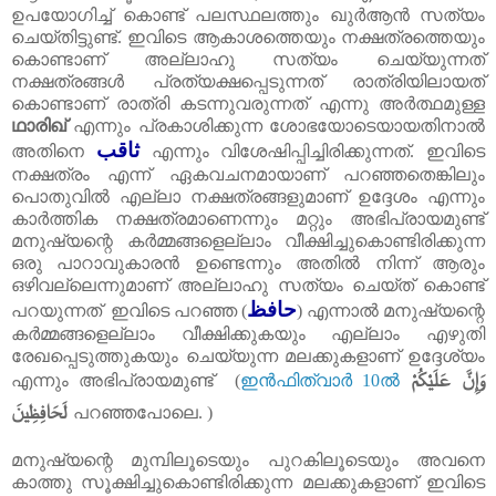
ഉപയോഗിച്ച്‌ കൊണ്ട്‌ പലസ്ഥലത്തും ഖുർആൻ സത്യം
ചെയ്തിട്ടുണ്ട്‌. ഇവിടെ ആകാശത്തെയും നക്ഷത്രത്തെയും
കൊണ്ടാണ്‌ അല്ലാഹു സത്യം ചെയ്യുന്നത്‌
നക്ഷത്രങ്ങൾ പ്രത്യക്ഷപ്പെടുന്നത്‌ രാത്രിയിലായത്‌
കൊണ്ടാണ്‌ രാത്രി കടന്നുവരുന്നത്‌ എന്നു അർത്ഥമുള്ള
ഥാരിഖ്‌
എന്നും പ്രകാശിക്കുന്ന ശോഭയോടെയായതിനാൽ
ثاقب
അതിനെ
എന്നും വിശേഷിപ്പിച്ചിരിക്കുന്നത്‌. ഇവിടെ
നക്ഷത്രം എന്ന് ഏകവചനമായാണ്‌ പറഞ്ഞതെങ്കിലും
പൊതുവിൽ എല്ലാ നക്ഷത്രങ്ങളുമാണ്‌ ഉദ്ദേശം എന്നും
കാർത്തിക നക്ഷത്രമാണെന്നും മറ്റും അഭിപ്രായമുണ്ട്‌
മനുഷ്യന്റെ കർമ്മങ്ങളെല്ലാം വീക്ഷിച്ചുകൊണ്ടിരിക്കുന്ന
ഒരു പാറാവുകാരൻ ഉണ്ടെന്നും അതിൽ നിന്ന് ആരും
ഒഴിവല്ലെന്നുമാണ്‌ അല്ലാഹു സത്യം ചെയ്ത്‌ കൊണ്ട്‌
حافظ
പറയുന്നത്‌
ഇവിടെ പറഞ്ഞ (
)
എന്നാൽ മനുഷ്യന്റെ
കർമ്മങ്ങളെല്ലാം വീക്ഷിക്കുകയും എല്ലാം എഴുതി
രേഖപ്പെടുത്തുകയും ചെയ്യുന്ന മലക്കുകളാണ്‌ ഉദ്ദേശ്യം
وَإِنَّ عَلَيْكُمْ
എന്നും അഭിപ്രായമുണ്ട് (
ഇൻഫിത്വാർ
10
ൽ
لَحَافِظِينَ
പറഞ്ഞപോലെ. )
മനുഷ്യന്റെ മുമ്പിലൂടെയും പുറകിലൂടെയും അവനെ
കാത്തു സൂക്ഷിച്ചുകൊണ്ടിരിക്കുന്ന മലക്കുകളാണ്‌ ഇവിടെ