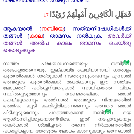
തക്കപ്രതിഫലം നൽകുന്നതാണ്‌.
فَمَهِّلِ الْكَافِرِينَ أَمْهِلْهُمْ رُوَيْدًا
17
.
ആകയാൽ (
നബിയേ
)
സത്യനിഷേധികൾക്ക്‌
തങ്ങൾ (
കാല
)
താമസം നൽകുക.
അവർക്ക്‌
തങ്ങൾ അൽപ കാലം താമസം ചെയ്തു
കൊടുക്കുക
ﷺ
സത്യ പ്രബോധനത്തെയും നബി(
)
തങ്ങളെത്തന്നെയും ഇല്ലായ്മ ചെയ്യാനായി ധാരാളം
കുതന്ത്രങ്ങൾ ശത്രുക്കൾ നടത്തുന്നുണ്ടെന്നും എന്നാൽ
അവരുടെ കുതന്ത്രങ്ങൾ തകർക്കാനും ഈ സത്യം
ലോകത്ത്‌ പറിച്ചെറിയപ്പെടാൻ സാധിക്കാത്ത വിധം
സ്ഥിരപ്പെടുത്താനും വേണ്ടതെല്ലാം ഞാൻ
ചെയ്യുമെന്നും അതിനാൽ അവരുടെ വിഷയത്തിൽ
അൽപം കൂടി ക്ഷമിച്ചിരിക്കണമെന്നും അവരെ ഞാൻ
ﷺ
പിടികൂടുമെന്നും പറഞ്ഞ്കൊണ്ട്‌ നബി(
) യെ
ആശ്വസിപ്പിക്കുകയാണിവിടെ. ഇത്‌ നടപ്പാവുകയും
തകർക്കാൻ
ശ്രമിച്ചവർ തന്നെ നിർമ്മാണത്തിൽ
പങ്കാളികളായ അത്ഭുതം ലോകം കാണുകയും ഒന്നേകാൽ