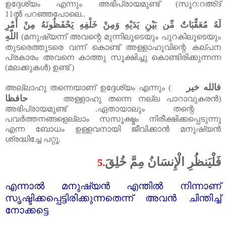
ഉദ്ദേശ്യം എന്നും അഭിപ്രായമുണ്ട് (സൂറ:റഅ്ദ്‌
11
ൽ
പറഞ്ഞപോലെ
..
لَهُ مُعَقِّبَاتٌ مِّن بَيْنِ يَدَيْهِ وَمِنْ خَلْفِهِ يَحْفَظُونَهُ مِنْ أَمْرِ
اللّهِ
(
മനുഷ്യന്ന് അവന്റെ മുന്നിലൂടെയും പുറകിലൂടെയും
തുടരെത്തുടരെ വന്ന് കൊണ്ട് അള്ളാ‍ഹുവിന്റെ കല്പന
പ്രകാരം അവനെ കാത്തു സൂക്ഷിച്ചു കൊണ്ടിരിക്കുന്നന്ന
(
മലക്കുകൾ
)
ഉണ്ട്
)
فالله خير
അല്ലാഹു തന്നെയാണ്‌ ഉദ്ദേശ്യം എന്നും (
حافظا
അള്ളാഹു
തന്നെ നല്ല പാറാവുകരൻ
)
അഭിപ്രായമുണ്ട്‌ .
ഏതായാലും തന്റെ
പവർത്തനങ്ങളെല്ലാം സസൂക്ഷ്മം നിരീക്ഷിക്കപ്പെടുന്നു
എന്ന ബോധം ഉള്ളവനായി ജീവിക്കാൻ മനുഷ്യൻ
ശ്രദ്ധിച്ചേ പറ്റൂ.
فَلْيَنظُرِ الْإِنسَانُ مِمَّ خُلِقَ
5.
എന്നാൽ മനുഷ്യൻ എന്തിൽ നിന്നാണ്‌
സൃഷ്ടിക്കപ്പെട്ടിരിക്കുന്നതെന്ന് അവൻ ചിന്തിച്ച്‌
നോക്കട്ടെ