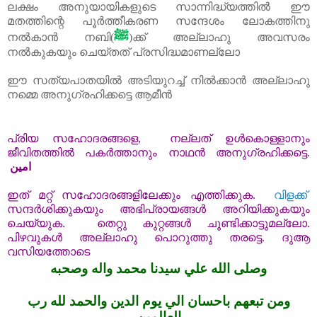
ലക്ഷം അനുയായികളുടെ സാന്നിദ്ധ്യത്തിൽ ഈ
മതത്തിന്റെ പൂർത്തീകരണ സന്ദേശം ലോകത്തിനു
ﷺ
നൽകാൻ നബി(
)ക്ക്‌ അല്ലാഹു അവസരം
നൽകുകയും ചെയ്തത് പ്രസിദ്ധമാണല്ലോ
ഈ സത്യപാതയിൽ അടിയുറച്ച്‌ നിൽക്കാൻ അല്ലാഹു
നമ്മെ അനുഗ്രഹിക്കട്ടെ ആമീൻ
പ്രിയ
സഹോദരങ്ങളെ
,
നല്ലത്
ഉൾകൊള്ളാ
നും
ജീവിതത്തിൽ
പകർത്താനും
നാഥൻ
അനുഗ്രഹിക്കട്ടെ
.
امين
ഇത്
മറ്റ്
സഹോദരങ്ങളിലേക്കും
എത്തിക്കുക
.
വിളക്ക്
സന്ദർശിക്കുകയും
അഭിപ്രായങ്ങൾ
അറിയിക്കുകയും
ചെയ്യുക
.
തെറ്റു
കുറ്റങ്ങൾ
ചൂണ്ടിക്കാട്ടുമല്ലോ
.
പിഴവുകൾ
അല്ലാഹു
പൊറുത്തു
തരട്ടെ
.
ദുആ
വസിയത്തോടെ
وصلى الله علي سيدنا محمد واله وصحبه
ومن تبعهم باحسان الي يوم الدين والحمد لله رب
العالمين