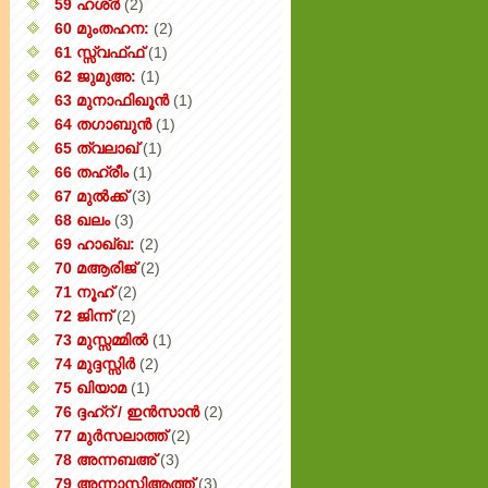
59 ഹശ്ർ
(2)
60 മുംതഹന:
(2)
61 സ്സ്വഫ്ഫ്
(1)
62 ജുമുഅ:
(1)
63 മുനാഫിഖൂൻ
(1)
64 തഗാബുൻ
(1)
65 ത്വലാഖ്
(1)
66 തഹ്‌രീം
(1)
67 മുൽക്ക്
(3)
68 ഖലം
(3)
69 ഹാഖ്ഖ:
(2)
70 മആരിജ്
(2)
71 നൂഹ്
(2)
72 ജിന്ന്
(2)
73 മുസ്സമ്മിൽ
(1)
74 മുദ്ദസ്സിർ
(2)
75 ഖിയാമ
(1)
76 ദ്ദഹ്റ് / ഇൻസാൻ
(2)
77 മുർസലാത്ത്
(2)
78 അന്നബഅ്
(3)
79 അന്നാസിആത്ത്‌
(3)