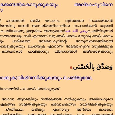
േണ്ടത്‌)കൊടുക്കുകയും അല്ലാഹുവിനെ
ോ
എന്ന് പറഞ്ഞാൽ അടിമ മോചനം
,
ദുർബലരെ സഹായിക്കൽ
ത്യത്തിനു വേണ്ടി അസത്യത്തിനെതിരെ സഹായിക്കൽ തുടങ്ങി
്‌ ചെയ്യലാണു ഉദ്ദേശ്യം അബൂബക്കർ
رضي الله عنه
ചെയ്തിരുന്നത്‌
നത്തായാലും ശരി എന്നാണ്‌ ഒരു അഭിപ്രായം മറ്റൊരു അഭിപ്രായം
കയും ശരീരത്തെ അല്ലാഹുവിന്റെ അനുസരണത്തിലായി
െടുക്കുകയും ചെയ്യുക എന്നാണ്‌ അല്ലാഹുവെ സൂക്ഷിക്കുക
്‌ കൽപനകൾ പാലിക്കാനും വിരോധങ്ങൾ കയ്യൊഴിക്കാനും
وَصَدَّقَ بِالْحُسْنَى
6.
ാക്കുക(വിശ്വസിക്കുക)യും ചെയ്തുവോ
,
യാനത്തിൽ പല അഭിപ്രായവുമുണ്ട്‌
്‌. അഥവാ ആരെങ്കിലും നൽകേണ്ടത്‌ നൽകുകയും അല്ലാഹുവെ
ഏകത്വം സമ്മതിക്കുകയും പ്രവാചകത്വം സ്ഥിരീകരിക്കുകയും
്ട പ്രതിഫലം ലഭിക്കും എന്നാവും അർത്ഥം കാരണം
കിയിട്ടോ തെറ്റുകളെ സൂക്ഷിച്ചിട്ടോ ഒന്നും പരലോകത്ത്‌