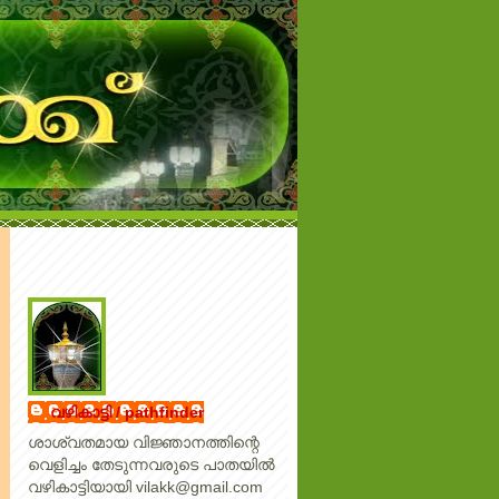
വഴികാട്ടി / pathfinder
ശാശ്വതമായ വിജ്ഞാനത്തിന്റെ
വെളിച്ചം തേടുന്നവരുടെ പാതയില്‍
വഴികാട്ടിയായി vilakk@gmail.com