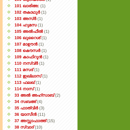
101 ഖാരിഅ:
(1)
102 തകാഥുർ
(1)
103 അസ്ർ
(1)
104 ഹുമസ
(1)
105 അൽഫീൽ
(1)
106 ഖുറൈശ്
(1)
107 മാഊൻ
(1)
108 കൌസർ
(1)
109 കാഫിറൂൻ
(1)
110 നസ്വ്‌ർ
(1)
111 മസദ്
(1)
112 ഇഖ്‌ലാസ്
(1)
113 ഫലഖ്
(1)
114 നാസ്
(1)
33 അൽ അഹ്സാബ്
(2)
34 സബഅ്
(4)
35 ഫാത്വിർ
(3)
36 യാസീൻ
(11)
37 അസ്സാഫാത്ത്
(15)
38 സ്വാദ്
(10)