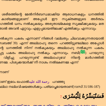
ശരീരത്തിന്റെ മേൽനിർബന്ധമാക്കിയ ആരാധനകളും ധനത്തിൽ
ള്ള കാര്യങ്ങളുമാണ്‌ അപ്പോൾ ഈ സൂക്തങ്ങളുടെ അർത്ഥം
ാർഗത്തിൽ ധനം നൽകുകയും അരുതായ്മകളെ സൂക്ഷിക്കുകയും മത
ാൽ അവൻ ഏറ്റവും എളുപ്പമായതിലേക്ക്‌ എത്തിക്കും എന്നാവും
കുന്ന പകരം എന്നാണ്‌ നിങ്ങൾ വല്ലതും ചിലവാക്കുന്നതായാൽ
ം(സബഅ്
39)
എന്ന് അല്ലാഹു തന്നെ പറഞ്ഞിട്ടുണ്ടല്ലോ അപ്പോൾ
്റെ ധനത്തിൽ നിന്ന് നൽകുകയും അല്ലാഹു നൽകുന്ന പകരം
ﷺ
്പെട്ട പകരം അല്ലാഹു നൽകും എന്നാവും. നബി(
) പറയുന്നു
ിളിച്ചു പറയുന്നുണ്ട്‌ അല്ലാഹുവേ! നിന്റെ മാർഗത്തിൽ
ണമേ. പിശുക്കന്മാർക്ക്‌ നീ നാശം നൽകേണമേ എന്ന്
നാണ്‌
നാണ്‌ ഇമാം ഖഫാൽ
رحمة الله عليه
പറഞ്ഞു
ല്ലാ നല്ലവിഷയങ്ങൾക്കും പര്യാപ്തമായതാണ്‌(റാസി
31/186-187)
فَسَنُيَسِّرُهُ لِلْيُسْرَى
7
.