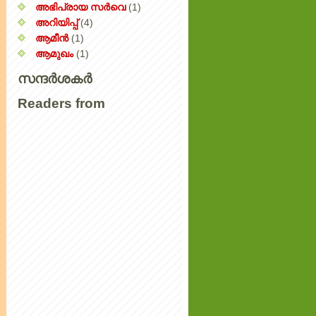
അഭിപ്രായ സര്‍‌വെ
(1)
അറിയിപ്പ്‌
(4)
ആമീൻ
(1)
ആമുഖം
(1)
സന്ദർശകർ
Readers from