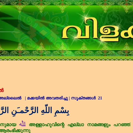
ൈൽ
: അല്ലൈൽ
|
മക്കയിൽ അവതരിച്ചു
|
സൂക്തങ്ങൾ 21
بِسْمِ اللّهِ الرَّحْمـَنِ الرَّ
ﷲ
നുമായ
അള്ളാഹുവിന്റെ
എല്ലാ
നാമങ്ങളും
പറഞ്ഞ്
ആരംഭിക്കുന്നു