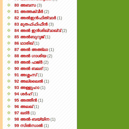
80 അബസ
(3)
81 അത്തക്‌വീർ
(2)
82 അൽഇൻഫിത്വാർ
(1)
83 മുതഫ്ഫിഫീൻ
(3)
84 അൽ ഇൻശിഖ്വാഖ്വ്
(2)
85 അൽബുറൂജ്
(1)
86 ഥാരിഖ്
(1)
87 അൽ അഅ്ലാ
(1)
88 അൽ ഗാശിയ
(2)
89 അൽ ഫജ്‌ർ
(2)
90 അൽ ബലദ്
(1)
91 അശ്ശംസ്
(1)
92 അല്ലൈൽ
(1)
93 അള്ളുഹാ
(1)
94 ശർഹ്
(1)
95 അത്തീൻ
(1)
96 അലഖ്
(1)
97 ഖദ്‌ർ
(1)
98 അൽ-ബയ്യിന
(1)
99 സിൽ‌സാൽ
(1)