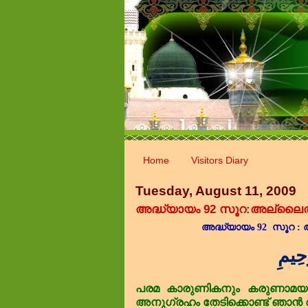
Home
Visitors Diary
Tuesday, August 11, 2009
അദ്ധ്യായം 92 സൂറ:അല്ല
അദ്ധ്യായം
92
സൂറ 
حِيمِ
പരമ
കാരുണികനും
കരുണാമയ
അനുഗ്രഹം
തേടിക്കൊണ്ട്
ഞാൻ