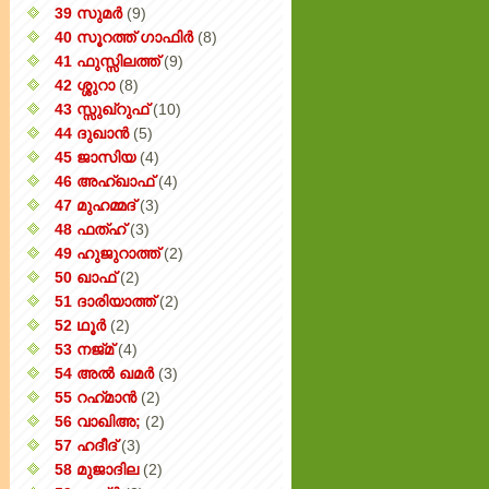
39 സുമർ
(9)
40 സൂറത്ത് ഗാഫിർ
(8)
41 ഫുസ്സിലത്ത്
(9)
42 ശ്ശുറാ
(8)
43 സ്സുഖ്‌റുഫ്
(10)
44 ദുഖാൻ
(5)
45 ജാസിയ
(4)
46 അഹ്‌ഖാഫ്
(4)
47 മുഹമ്മദ്
(3)
48 ഫത്‌ഹ്
(3)
49 ഹുജുറാത്ത്
(2)
50 ഖാഫ്
(2)
51 ദാരിയാത്ത്
(2)
52 ഥൂർ
(2)
53 നജ്‌മ്
(4)
54 അൽ ഖമർ
(3)
55 റഹ്‌മാൻ
(2)
56 വാഖിഅ;
(2)
57 ഹദീദ്
(3)
58 മുജാദില
(2)