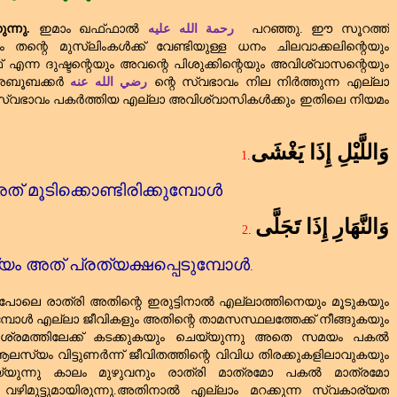
ന്നു.
ഇമാം ഖഫ്ഫാൽ
رحمة الله عليه
പറഞ്ഞു. ഈ സൂറത്ത്‌
ും തന്റെ മുസ്‌ലിംകൾക്ക്‌ വേണ്ടിയുള്ള ധനം ചിലവാക്കലിന്റെയും
 എന്ന ദുഷ്ടന്റെയും അവന്റെ പിശുക്കിന്റെയും അവിശ്വാസന്റെയും
െ അബൂബക്കർ
رضي الله عنه
ന്റെ സ്വഭാവം നില നിർത്തുന്ന എല്ലാ
ദുസ്വഭാവം പകർത്തിയ എല്ലാ അവിശ്വാസികൾക്കും ഇതിലെ നിയമം
وَاللَّيْلِ إِذَا يَغْشَى
1
.
‌ മൂടിക്കൊണ്ടിരിക്കുമ്പോൾ
وَالنَّهَارِ إِذَا تَجَلَّى
2
.
 അത്‌ പ്രത്യക്ഷപ്പെടുമ്പോൾ
.
്‌ പോലെ രാത്രി അതിന്റെ ഇരുട്ടിനാൽ എല്ലാത്തിനെയും മൂടുകയും
മ്പോൾ എല്ലാ ജീവികളും അതിന്റെ താമസസ്ഥലത്തേക്ക്‌ നീങ്ങുകയും
ശ്രമത്തിലേക്ക്‌ കടക്കുകയും ചെയ്യുന്നു അതെ സമയം പകൽ
സ്യം വിട്ടുണർന്ന് ജീവിതത്തിന്റെ വിവിധ തിരക്കുകളിലാവുകയും
യുന്നു കാലം മുഴുവനും രാത്രി മാത്രമോ പകൽ മാത്രമോ
വഴിമുട്ടുമായിരുന്നു.അതിനാൽ എല്ലാം മറക്കുന്ന സ്വകാര്യത