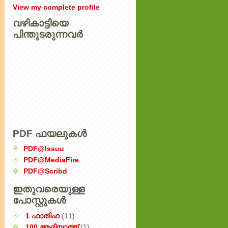
View my complete profile
വഴികാട്ടിയെ
പിന്തുടരുന്നവര്‍
PDF ഫയലുകൾ
PDF@Issuu
PDF@MediaFire
PDF@Scribd
ഇതുവരെയുള്ള
പോസ്റ്റുകൾ
1 ഫാതിഹ
(11)
100 ആദിയാത്ത്
(1)