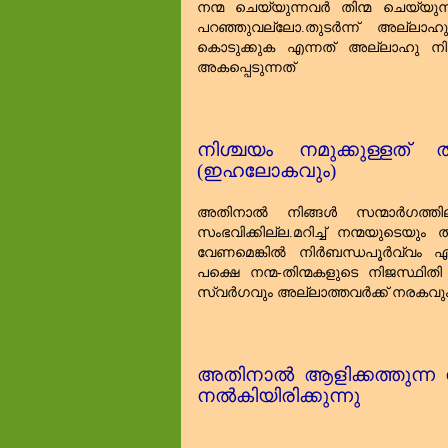
നന്മ ചെയ്യുന്നവർ തിന്മ ചെയ്യുന
പറഞ്ഞുവല്ലോ.തുടർന്ന് അല്ലാഹു 
കൊടുക്കുക എന്നത്‌ അല്ലാഹു നിർവ
അകപ്പെടുന്നത്‌
നിശ്ചയം നമുക്കുള്ളത
(ഇഹലോകവും)
അതിനാൽ നിങ്ങൾ സന്മാർഗത്തില
സംഭവിക്കില്ല.മറിച്ച്‌ നന്മയുടെയ
വേണമെങ്കിൽ നിർബന്ധപൂർവ്വം എ
പക്ഷെ നന്മ-തിന്മകളുടെ നിജസ്ഥിതി
സ്വർഗവും അല്ലാത്തവർക്ക്‌ നരകവു
അതിനാൽ ആളിക്കത്തുന്ന നരകാ
നൽകിയിരിക്കുന്നു