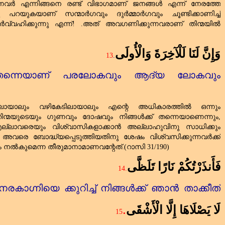
്നവർ എന്നിങ്ങനെ രണ്ട്‌ വിഭാഗമാണ്‌ ജനങ്ങൾ എന്ന് നേരത്തേ
പറയുകയാണ്‌ സന്മാർഗവും ദുർമ്മാർഗവും ചൂണ്ടിക്കാണിച്ച്‌
്വഹിക്കുന്നു എന്ന്! .അത്‌ അവഗണിക്കുന്നവരാണ്‌ തിന്മയിൽ
وَإِنَّ لَنَا لَلْآخِرَةَ وَالْأُولَى
13
.
്‌ തന്നെയാണ്‌ പരലോകവും ആദ്യ ലോകവും
ായാലും വഴികേടിലായാലും എന്റെ അധികാരത്തിൽ ഒന്നും
ും തിന്മയുടെയും ഗുണവും ദോഷവും നിങ്ങൾക്ക്‌ തന്നെയാണെന്നും
,
ല്ലാവരെയും വിശ്വാസികളാക്കാൻ അല്ലാഹുവിനു സാധിക്കും
 അവരെ ബോദ്ധ്യപ്പെടുത്തിയതിനു ശേഷം വിശ്വസിക്കുന്നവർക്ക്‌
ം നൽകുമെന്ന തീരുമാനാമാണവന്റേത്‌.(റാസി
31/190)
فَأَنذَرْتُكُمْ نَارًا تَلَظَّى
14.
ഗ്നിയെ ക്കുറിച്ച്‌ നിങ്ങൾക്ക്‌ ഞാൻ താക്കീത്‌
.
لَا يَصْلَاهَا إِلَّا الْأَشْقَى
15