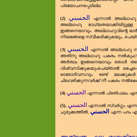
പ്രയോചനപ്പെടില്ല
الحسني
(2)
എന്നാൽ അല്ലാഹു 
അല്ലാഹു ഭാധ്യതയാക്കിയിട്ടു
ഇങ്ങനെയാവും. അല്ലാഹുവിന്റെ മ
നിയമങ്ങളെ സ്വീകരിക്കുകയും
,
ചെയ്ത
الحسني
(
3)
എന്നാൽ അല്ലാഹു നൽ
അതിനു അല്ലാഹു പകരം നൽകു
അർത്ഥം ഇങ്ങനെയാവും ഒരാൾ തന
വിശ്വസിക്കുകയുംചെയ്താൽ മെച്ചപ
ഓരോദിവസവും രണ്ട്‌ മലക്കുകൾ വ
ചിലവഴിക്കുന്നവർക്ക്‌ നീ പകരം നൽകേ
الحسني
(4)
എന്നാൽ പ്രതിഫലം എന്
الحسني
(5),
എന്നാൽ സ്വർഗ്ഗം എന്
الحسني
ചുരുക്കത്തിൽ
,
എന്ന പദം എ