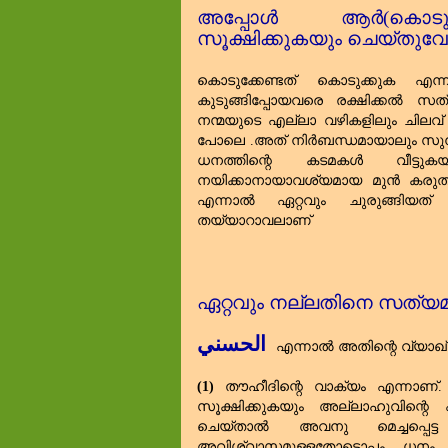
അപ്പോൾ ആർ(കൊടുക്ക
സൂക്ഷിക്കുകയും ചെയ്തുവ
കൊടുക്കേണ്ടത്‌ കൊടുക്കുക 
കുടുങ്ങിപ്പോയവരെ രക്ഷിക്കൽ സ
നന്മയുടെ എല്ലാ വഴികളിലും ചിലവ
പോലെ .അത്‌ നിർബന്ധമായാലും സുന്
ധനത്തിന്റെ കടമകൾ വീട്ടു
നയിക്കാനായാവശ്യമായ മുൻ കരുതല
എന്നാൽ ഏറ്റവും ചുരുങ്ങിയത
തയ്യാറാവലാണ്‌
ഏറ്റവും നല്ലതിനെ സത്യമ
الحسني
എന്നാൽ അതിന്റെ വ്യാഖ്
(1)
തൗഹീദിന്റെ വാക്യം എന്നാണ
സൂക്ഷിക്കുകയും അല്ലാഹുവിന്റെ 
ചെയ്താൽ അവനു മെച്ചപ്പെട
അവിശ്വാസമുള്ളതോടൊപ്പം ധനം നൽ