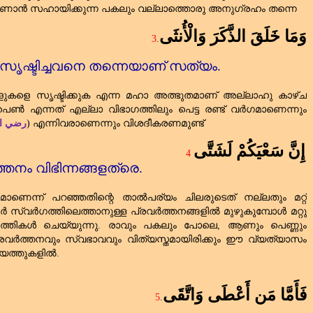
ം കാണാൻ സഹായിക്കുന്ന പകലും വല്ലാത്തൊരു അനുഗ്രഹം തന്നെ
وَمَا خَلَقَ الذَّكَرَ وَالْأُنثَى
3
.
സൃഷ്ടിച്ചവനെ തന്നെയാണ്‌ സത്യം.
 ആളുകളെ സൃഷ്ടിക്കുക എന്ന മഹാ അത്ഭുതമാണ്‌ അല്ലാഹു കാഴ്ച
പെൺ എന്നത്‌ എല്ലാ വിഭാഗത്തിലും പെട്ട രണ്ട്‌ വർഗമാണെന്നും
رضي الل
) എന്നിവരാണെന്നും വിശദീകരണമുണ്ട്‌
إِنَّ سَعْيَكُمْ لَشَتَّى
4
്തനം വിഭിന്നങ്ങളത്രെ.
ാണെന്ന് പറഞ്ഞതിന്റെ താൽപര്യം ചിലരുടെത്‌ നല്ലതും മറ്റ്‌
ർ സ്വർഗത്തിലെത്താനുള്ള പ്രവർത്തനങ്ങളിൽ മുഴുകുമ്പോൾ മറ്റു
ർത്തികൾ ചെയ്യുന്നു. രാവും പകലും പോലെ
,
ആണും പെണ്ണും
) പ്രവർത്തനവും സ്വഭാവവും വിത്യസ്തമായിരിക്കും ഈ വ്യത്യാസം
 ആയത്തുകളിൽ.
فَأَمَّا مَن أَعْطَى وَاتَّقَى
5
.