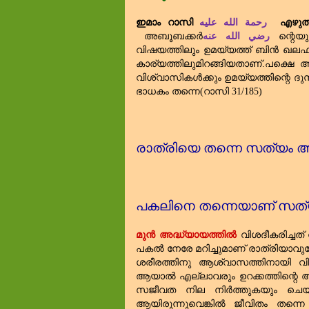
ഇമാം റാസി
رحمة الله عليه
എഴുതു
അബൂബക്കർ
رضي الله عنه
ന്റെയ
വിഷയത്തിലും ഉമയ്യത്ത്‌ ബിൻ ഖലഫ്‌
കാര്യത്തിലുമിറങ്ങിയതാണ്‌.പക്ഷ
വിശ്വാസികൾക്കും ഉമയ്യത്തിന്റെ 
ഭാധകം തന്നെ(റാസി
31/185)
രാത്രിയെ തന്നെ സത്യം അത്
പകലിനെ തന്നെയാണ്‌ സത്യം
മുൻ അദ്ധ്യായത്തിൽ
വിശദീകരിച്ചത
പകൽ നേരേ മറിച്ചുമാണ്‌ രാത്രിയാവു
ശരീരത്തിനു ആശ്വാസത്തിനായി വി
ആയാൽ എല്ലാവരും ഉറക്കത്തിന്റെ ആല
സജീവത നില നിർത്തുകയും ചെയ്
ആയിരുന്നുവെങ്കിൽ ജീവിതം തന്നെ 