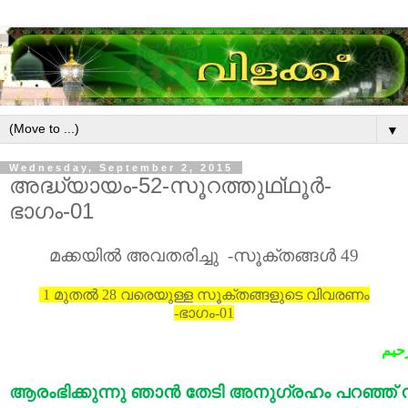
▼
Wednesday, September 2, 2015
അദ്ധ്യായം-52-സൂറത്തുഥ്ഥൂർ-
ഭാഗം-01
മക്കയിൽ
അവതരിച്ചു -സൂക്തങ്ങൾ
49
1 മുതൽ 28 വരെയുള്ള സൂക്തങ്ങളുടെ വിവരണം
-ഭാഗം-01
رحيم
ആരംഭിക്കുന്നു
ഞാൻ
തേടി
അനുഗ്രഹം
പറഞ്ഞ്