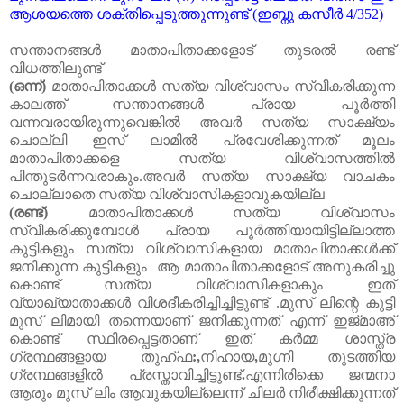
ആശയത്തെ ശക്തിപ്പെടുത്തുന്നുണ്ട്
(
ഇബ്നു കസീർ
4/352)
സന്താനങ്ങൾ
മാതാപിതാക്കളോട്
തുടരൽ
രണ്ട്
വിധത്തിലുണ്ട്
(
ഒന്ന്
)
മാതാപിതാക്കൾ
സത്യ
വിശ്വാസം
സ്വീകരിക്കുന്ന
കാലത്ത്
സന്താനങ്ങൾ
പ്രായ
പൂർത്തി
വന്നവരായിരുന്നുവെങ്കിൽ
അവർ
സത്യ
സാക്ഷ്യം
ചൊല്ലി
ഇസ്
ലാമിൽ
പ്രവേശിക്കുന്നത്
മൂലം
മാതാപിതാക്കളെ
സത്യ
വിശ്വാസത്തിൽ
പിന്തുടർന്നവരാകും
.
അവർ
സത്യ
സാക്ഷ്യ
വാചകം
ചൊല്ലാതെ
സത്യ
വിശ്വാസികളാവുകയില്ല
(
രണ്ട്
)
മാതാപിതാക്കൾ
സത്യ
വിശ്വാസം
സ്വീകരിക്കുമ്പോൾ
പ്രായ
പൂർത്തിയായിട്ടില്ലാത്ത
കുട്ടികളും
സത്യ
വിശ്വാസികളായ
മാതാപിതാക്കൾക്ക്
ജനിക്കുന്ന
കുട്ടികളും
ആ
മാതാപിതാക്കളോട്
അനുകരി
ച്ചു
കൊണ്ട്
സത്യ
വിശ്വാസികളാകും
ഇത്
വ്യാഖ്യാതാക്കൾ
വിശദീകരിച്ചിച്ചിട്ടുണ്ട്
.
മുസ്
ലിന്റെ
കുട്ടി
മുസ്
ലിമായി
തന്നെയാണ്
ജനിക്കുന്നത്
എന്ന്
ഇജ്മാ
അ്
കൊണ്ട്
സ്ഥിരപ്പെട്ടതാണ്
ഇത്
കർമ്മ
ശാസ്ത്ര
ഗ്രന്ഥങ്ങളായ
തുഹ്ഫ
:,
നിഹായ
,
മുഗ്നി
തുടത്തിയ
ഗ്രന്ഥങ്ങളിൽ
പ്രസ്താവിച്ചിട്ടുണ്ട്
.
എന്നിരിക്കെ
ജന്മനാ
ആരും
മുസ്
ലിം
ആവുകയില്ലെന്ന്
ചിലർ
നിരീക്ഷിക്കുന്നത്