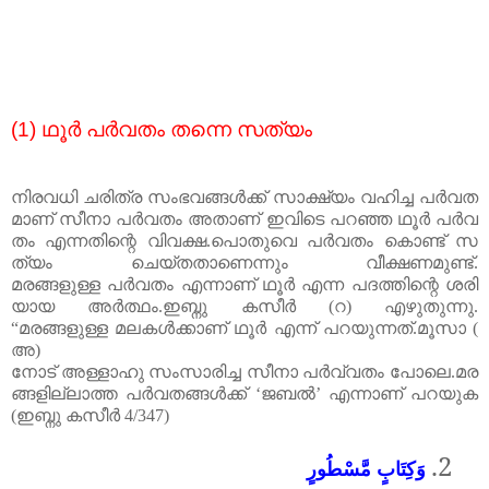
(1)
ഥൂർ
പർവതം
തന്നെ
സത്യം
നി
രവധി
ചരിത്ര
സംഭവങ്ങൾക്ക്
സാക്ഷ്യം
വഹിച്ച
പർവത
മാണ്
സീനാ
പർവതം
അതാണ്
ഇവിടെ
പറഞ്ഞ
ഥൂർ
പർവ
തം
എന്നതിന്റെ
വിവക്ഷ
.
പൊതുവെ
പർവതം
കൊണ്ട്
സ
ത്യം
ചെയ്തതാണെന്നും
വീക്ഷണമുണ്ട്.
മരങ്ങളുള്ള
പർവതം
എന്നാണ്
ഥൂർ
എന്ന
പദത്തിന്റെ
ശരി
യായ
അർത്ഥം
.
ഇബ്നു
കസീർ
(
റ
)
എഴുതുന്നു.
“മരങ്ങളുള്ള
മലകൾക്കാണ്
ഥൂർ
എന്ന്
പറയുന്നത്
.
മൂസാ
(
അ
)
നോട്
അള്ളാഹു
സംസാരിച്ച
സീനാ
പർവ്വതം
പോലെ
.
മര
ങ്ങളില്ലാത്ത
പർവതങ്ങൾക്ക്
‘
ജബൽ’
എന്നാണ്
പറയുക
(
ഇബ്നു
കസീർ
4/347)
2.
وَكِتَابٍ مَّسْطُورٍ