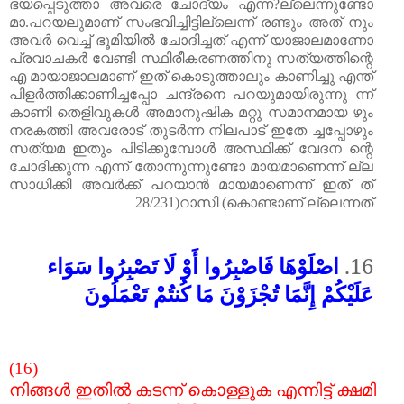
ഭയപ്പെടുത്താ
അവരെ
ചോദ്യം
എന്ന
?
ല്ലെന്നുണ്ടോ
മാ
.
പറയലുമാണ്
സംഭവിച്ചിട്ടില്ലെന്ന്
രണ്ടും
അത്
നും
അവർ
വെച്ച്
ഭൂമിയിൽ
ചോദിച്ചത്
എന്ന്
യാജാലമാണോ
പ്രവാചകർ
വേണ്ടി
സ്ഥിരീകരണത്തിനു
സത്യത്തിന്റെ
എ
മായാജാലമാണ്
ഇത്
കൊടുത്താലും
കാണിച്ചു
എന്ത്
പിളർത്തിക്കാണിച്ചപ്പോ
ചന്ദ്രനെ
പറയുമായിരുന്നു
ന്ന്
കാണി
തെളിവുകൾ
അമാനുഷിക
മറ്റു
സമാനമായ
ഴും
നരകത്തി
അവരോട്
തുടർന്ന
നിലപാട്
ഇതേ
ച്ചപ്പോഴും
സത്യമ
ഇതും
പിടിക്കുമ്പോൾ
അസ്ഥിക്ക്
വേദന
ന്റെ
ചോദിക്കുന്ന
എന്ന്
തോന്നുന്നുണ്ടോ
മായമാണെന്ന്
ല്ല
സാധിക്കി
അവർക്ക്
പറയാൻ
മായമാണെന്ന്
ഇത്
ത്
28/231)
റാസി
(
കൊണ്ടാണ്
ല്ലെന്നത്
اصْلَوْهَا فَاصْبِرُوا أَوْ لَا تَصْبِرُوا سَوَاء
16.
عَلَيْكُمْ إِنَّمَا تُجْزَوْنَ مَا كُنتُمْ تَعْمَلُونَ
(16)
നിങ്ങൾ
ഇതിൽ
കടന്ന്
കൊള്ളുക
എന്നിട്ട്
ക്ഷമി