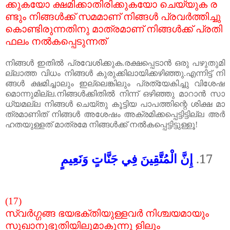
ക്കുകയോ
ക്ഷമിക്കാതിരിക്കുകയോ
ചെയ്യുക
ര
ണ്ടും
നിങ്ങൾക്ക്
സമമാണ്
നിങ്ങൾ
പ്രവർത്തിച്ചു
കൊണ്ടിരുന്നതിനു
മാത്രമാണ്
നിങ്ങൾക്ക്
പ്രതി
ഫലം
നൽകപ്പെടുന്നത്
നിങ്ങൾ
ഇതിൽ
പ്രവേശിക്കുക
.
രക്ഷപ്പെടാൻ
ഒരു
പഴുതുമി
ല്ലാത്ത
വിധം
നിങ്ങൾ
കുരുക്കിലായിക്കഴിഞ്ഞു
.
എന്നിട്ട്
നി
ങ്ങൾ
ക്ഷമിച്ചാലും
ഇല്ലെങ്കിലും
പ്രത്യേകിച്ചു
വിശേഷ
മൊന്നുമില്ല
.
നിങ്ങൾക്കിതിൽ
നിന്ന്
ഒഴിഞ്ഞു
മാറാൻ
സാ
ധ്യമല്ല
നിങ്ങൾ
ചെയ്തു
കൂട്ടിയ
പാപത്തിന്റെ
ശിക്ഷ
മാ
ത്രമാണിത്
നിങ്ങൾ
അശേഷം
അക്രമിക്കപ്പെട്ടിട്ടില്ല
അർ
ഹതയുള്ളത്
മാത്രമേ
നിങ്ങൾക്ക്
നൽകപ്പെട്ടിട്ടുള്ളൂ
!
إِنَّ الْمُتَّقِينَ فِي جَنَّاتٍ وَنَعِيمٍ
17.
(17)
സ്വർഗ്ഗങ്ങ
ഭയഭക്തിയുള്ളവർ
നിശ്ചയമായും
സുഖാനുഭൂതിയിലുമാകുന്നു
ളിലും