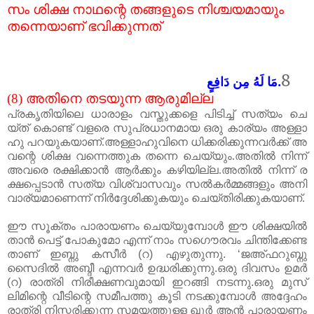
സം
ശിക്ഷ
നാഥന്റെ
തങ്ങളുടെ
നിശ്ചയമായും
തന്നെയാണ്
ഭവിക്കുന്നത്
8
.مَا لَهُ مِن دَافِعٍ
(8)
അതിനെ
തടയുന്ന
ആരുമില്ല
പ്രകൃതിയിലെ
ധാരാളം
വസ്തുക്കളെ
പിടിച്ച്
സത്യം
ചെ
യ്ത്
കൊണ്ട്
വളരെ
സുപ്രധാനമായ
ഒരു
കാര്യം
അള്ളാ
ഹു
പറയുകയാണ്
.
അള്ളാഹുവിനെ
ധിക്കരിക്കുന്നവർക്ക്
അ
വന്റെ
ശിക്ഷ
വന്നെത്തുക
തന്നെ
ചെയ്യും
.
അതിൽ
നിന്ന്
അവരെ
രക്ഷിക്കാൻ
ആർക്കും
കഴിയില്ല
.
അതിൽ
നിന്ന്
ര
ക്ഷപ്പെടാൻ
സത്യ
വിശ്വാസവും
സൽകർമ്മങ്ങളും
അനി
വാ
ര്യമാണെന്ന്
നിർദ്ദേശിക്കുകയും
ചെയ്തിരിക്കുകയാണ്
.
ഈ
സൂക്തം
പാരായണം
ചെയ്യുമ്പോൾ
ഈ
ശിക്ഷയിൽ
താൻ
പെട്ട്
പോകുമോ
എന്ന്
നാം
സഗൌരവം
ചിന്തിക്കേണ്ട
താണ് ഇബ്നു കസീർ
(
റ
)
എഴുതുന്നു. ‘ജഅ്ഫറുബ്നു
സൈദിൽ അബ്ദീ എന്നവർ ഉദ്ധരിക്കുന്നു
.
ഒരു ദിവസം ഉമർ
(
റ
)
രാത്രി നിരീക്ഷണവുമായി ഇറങ്ങി നടന്നു
.
ഒരു മുസ്
ലിമിന്റെ വീടിന്റെ സമീപത്തു കൂടി നടക്കുമ്പോൾ അദ്ദേഹം
രാത്രി നിസ്ക്കരിക്കുന്ന സമയത്തുള്ള ഖുർ ആൻ പാരായണം