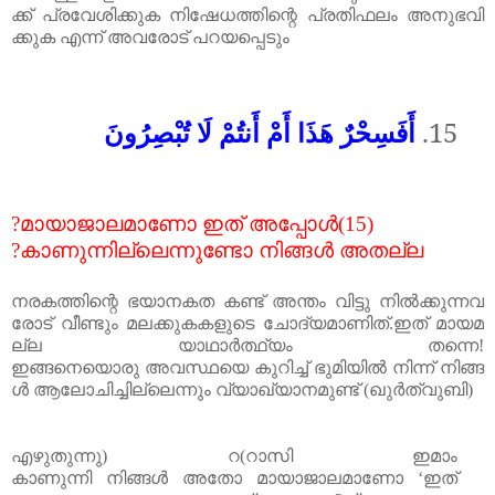
ക്ക്
പ്രവേശിക്കുക
നിഷേധത്തിന്റെ
പ്രതിഫലം
അനുഭവി
ക്കുക
എന്ന്
അവരോട്
പറയപ്പെടും
أَفَسِحْرٌ هَذَا أَمْ أَنتُمْ لَا تُبْصِرُونَ
15.
?
മായാജാലമാണോ
ഇത്
അപ്പോൾ
(15)
?
കാണുന്നില്ലെന്നുണ്ടോ
നിങ്ങൾ
അതല്ല
നരകത്തിന്റെ
ഭയാനകത
കണ്ട്
അന്തം
വിട്ടു
നിൽക്കുന്നവ
രോട്
വീണ്ടും
മലക്കുകകളുടെ
ചോദ്യമാണിത്
.
ഇത്
മായമ
ല്ല
യാഥാർത്ഥ്യം
തന്നെ
!
ഇങ്ങനെയൊരു
അവസ്ഥയെ
കുറിച്ച്
ഭുമിയിൽ
നിന്ന്
നിങ്ങ
ൾ
ആലോചിച്ചില്ലെന്നും
വ്യാഖ്യാനമുണ്ട്
(
ഖുർത്വുബി
)
എഴുതുന്നു
)
റ
(
റാസി
ഇമാം
കാണുന്നി
നിങ്ങൾ
അതോ
മായാജാലമാണോ
‘ഇത്