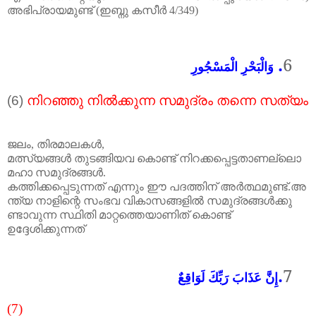
അഭിപ്രായമുണ്ട്
(
ഇബ്നു കസീർ
4/349)
.
6
وَالْبَحْرِ الْمَسْجُورِ
(6)
നിറഞ്ഞു
നിൽക്കുന്ന
സമുദ്രം
തന്നെ
സത്യം
ജലം
,
തിരമാലകൾ
,
മത്സ്യങ്ങൾ
തുടങ്ങിയവ
കൊണ്ട്
നിറക്കപ്പെട്ടതാണല്ലൊ
മഹാ
സമുദ്രങ്ങൾ
.
കത്തിക്കപ്പെടുന്നത്
എന്നും
ഈ
പദത്തിന്
അർത്ഥമുണ്ട്
.
അ
ന്ത്യ
നാളിന്റെ
സംഭവ
വികാസങ്ങളിൽ
സമുദ്രങ്ങൾക്കു
ണ്ടാവുന്ന
സ്ഥിതി
മാറ്റത്തെയാണിത് കൊണ്ട്
ഉദ്ദേശിക്കുന്നത്
.
7
إِنَّ عَذَابَ رَبِّكَ لَوَاقِعٌ
(7)