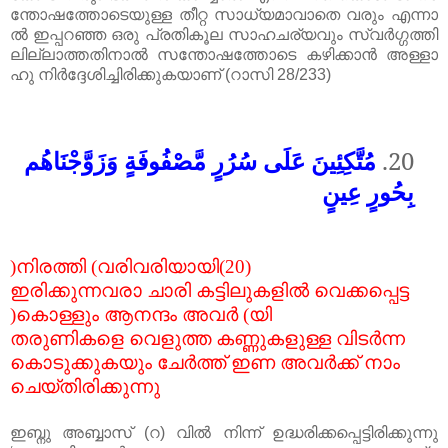
ന്തോഷത്തോടെയുള്ള
തീറ്റ
സാധ്യമാവാതെ
വരും
എന്നാ
ൽ
ഇപ്പറഞ്ഞ
ഒരു
പ്രതികൂല
സാഹചര്യവും
സ്വർഗ്ഗത്തി
ലില്ലാത്തതിനാൽ
സന്തോഷത്തോടെ
കഴിക്കാൻ
അള്ളാ
ഹു
നിർദ്ദേശിച്ചിരിക്കുകയാണ്
(
റാസി
28/233)
مُتَّكِئِينَ عَلَى سُرُرٍ مَّصْفُوفَةٍ وَزَوَّجْنَاهُم
20.
بِحُورٍ عِينٍ
)
നിരത്തി
(
വരിവരിയായി
(20)
ഇരിക്കുന്നവരാ
ചാരി
കട്ടിലുകളിൽ
വെക്കപ്പെട്ട
)
കൊള്ളും
ആനന്ദം
അവർ
(
യി
തരുണികളെ
വെളുത്ത
കണ്ണുകളുള്ള
വിടർന്ന
കൊടുക്കുകയും
ചേർത്ത്
ഇണ
അവർക്ക്
നാം
ചെയ്തിരിക്കുന്നു
ഇബ്നു
അബ്ബാസ്
(
റ
)
വിൽ
നിന്ന്
ഉദ്ധരിക്കപ്പെട്ടിരിക്കുന്നു