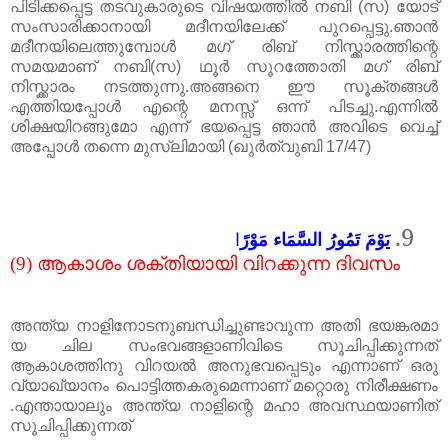
പിടിക്കപ്പെട്ട തടവുകാരുടെ വിഷയത്തിൽ നബി
(
സ
)
യോട്
സംസാരിക്കാനായി മദീനയിലേക്ക് പുറപ്പെട്ടു
.
ഞാൻ
മദീനയിലെത്തുമ്പോൾ മഗ്
രി
ബ് നിസ്ക്കാരത്തിന്റെ
സമയമാണ് നബി
(
സ
)
ഥൂർ സൂറത്തോതി മഗ് രിബ്
നിസ്ക്കാരം നടത്തുന്നു
.
അങ്ങനെ ഈ സൂക്തങ്ങൾ
എത്തിയപ്പോൾ എന്റെ മനസ്സ് ഒന്ന് പിടച്ചു
.
എന്നിൽ
ശിക്ഷയിറങ്ങുമോ എന്ന് ഭയപ്പെട്ട ഞാൻ അവിടെ വെച്ച്
അപ്പോൾ തന്നെ മുസ്‌ലിമായി
(
ഖുർത്വുബി
17/47)
9.
يَوْمَ تَمُورُ السَّمَاء مَوْرً
ا
(9)
ആകാശം
ശക്തിയായി
വിറക്കുന്ന
ദിവസം
അന്ത്യ
നാളിനോടനുബന്ധിച്ചുണ്ടാവുന്ന
അതി
ഭയങ്കരമാ
യ
ചില
സംഭവങ്ങളാണിവിടെ
സൂചിപ്പിക്കുന്നത്
ആകാശത്തിനു വിറയൽ അനുഭവപ്പെടും എന്നാ
ണ് ഒരു
വ്യാഖ്യാനം പൊട്ടിത്തകരുമെന്നാണ് മറ്റൊരു നിരീക്ഷണം
.
എന്തായാലും അന്ത്യ നാളിന്റെ മഹാ അവസ്ഥയാണിത്
സൂചിപ്പിക്കുന്നത്