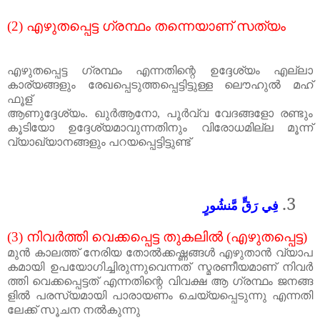
(2)
എഴുതപ്പെട്ട
ഗ്രന്ഥം
തന്നെയാണ്
സത്യം
എഴുതപ്പെട്ട
ഗ്രന്ഥം
എന്നതിന്റെ
ഉദ്ദേശ്യം എല്ലാ
കാര്യങ്ങളും രേഖപ്പെടുത്തപ്പെട്ടിട്ടുള്ള ലൌഹുൽ മഹ്
ഫൂള്
ആണുദ്ദേശ്യം
.
ഖുർആനോ
,
പൂർവ്വ
വേദങ്ങളോ
രണ്ടും
കൂടിയോ
ഉദ്ദേശ്യമാവുന്നതിനും
വിരോധമില്ല
മൂന്ന്
വ്യാഖ്യാനങ്ങളും പറയപ്പെട്ടിട്ടുണ്ട്
3.
فِي رَقٍّ مَّنشُورٍ
(3)
നിവർത്തി
വെക്കപ്പെട്ട
തുകലിൽ
(
എഴുതപ്പെട്ട
)
മുൻ
കാലത്ത്
നേരിയ
തോൽക്കഷ്ണങ്ങൾ
എഴുതാൻ
വ്യാപ
കമായി
ഉപയോഗിച്ചിരുന്നുവെന്നത്
സ്മരണീയമാണ്
നിവർ
ത്തി
വെക്കപ്പെട്ടത്
എന്നതിന്റെ
വിവക്ഷ
ആ
ഗ്രന്ഥം
ജനങ്ങ
ളിൽ
പരസ്യമായി
പാരായണം
ചെയ്യപ്പെടുന്നു
എന്നതി
ലേക്ക്
സൂചന
നൽകുന്നു