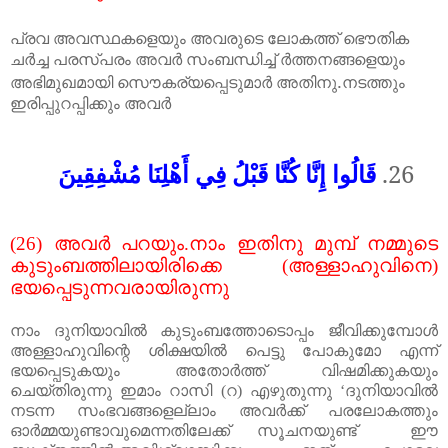
പ്രവ
അവസ്ഥകളെയും
അവരുടെ
ലോകത്ത്
ഭൌതിക
ചർച്ച
പരസ്പരം
അവർ
സംബന്ധിച്ച്
ർത്തനങ്ങളെയും
.
അഭിമുഖമായി
സൌകര്യപ്പെടുമാർ
അതിനു
നടത്തും
ഇരിപ്പുറപ്പിക്കും
അവർ
قَالُوا إِنَّا كُنَّا قَبْلُ فِي أَهْلِنَا مُشْفِقِينَ
26.
(26)
അവർ
പറയും
.
നാം
ഇതിനു
മുമ്പ്
നമ്മുടെ
കുടുംബത്തിലായിരിക്കെ
(
അള്ളാഹുവിനെ
)
ഭയപ്പെടുന്നവരായിരുന്നു
നാം
ദുനിയാവിൽ
കുടുംബത്തോടൊപ്പം
ജീവിക്കുമ്പോൾ
അള്ളാഹുവിന്റെ
ശിക്ഷയിൽ
പെട്ടു
പോകുമോ
എന്ന്
ഭയപ്പെടുകയും
അതോർത്ത്
വിഷമിക്കുകയും
ചെയ്തിരുന്നു ഇമാം റാസി
(
റ
)
എഴുതുന്നു
‘
ദുനിയാവിൽ
നടന്ന സംഭവങ്ങളെല്ലാം അവർക്ക് പരലോകത്തും
ഓർമ്മയുണ്ടാവുമെന്നതിലേക്ക് സൂചനയുണ്ട്
ഈ