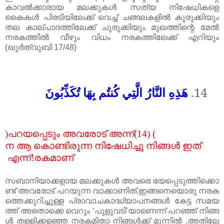
കാവൽക്കാരായ മലക്കുകൾ
സത്യ നിഷേധികളെ
കൈകൾ പിരടിയിലേക്ക് വെച്ച് ചങ്ങലകളിൽ കുരുക്കിയും
തല കാല്പാദത്തിലേക്ക് ചുരു
ക്കി
യും മുഖത്തിന്റെ മേൽ
നരകത്തിൽ വീഴും വിധം നരകത്തിലേക്ക് എറിയും
(
ഖുർത്വുബി
17/48)
هَذِهِ النَّارُ الَّتِي كُنتُم بِهَا تُكَذِّبُونَ
14.
)
പറയപ്പെടും
അവരോട്
അന്ന്
(14) (
ന
ആ
കൊണ്ടിരുന്ന
നിഷേധിച്ചു
നിങ്ങൾ
ഇത്
എന്ന്!
രകമാണ്
സബാനിയാക്കളായ
മലക്കുകൾ
അവരെ
ഭയപ്പെടുത്തിക്കൊ
ണ്ട്
അവരോട്
പറയുന്ന
വാക്കാണിത്
.
ഇങ്ങനെയൊരു
നരക
ത്തെക്കുറിച്ചുള്ള
പ്രാവാച
കാ
ദ്ധ്യാപനങ്ങൾ
കേട്ട
സമയ
ത്ത്
അതൊക്കെ
വെറും
‘
പുളുവടി’യാണെന്ന്
പറഞ്ഞ്
നിങ്ങ
ൾ
തള്ളിക്കളഞ്ഞ
നരകമിതാ
നിങ്ങൾക്ക്
മുന്നിൽ
.
അതിലേ