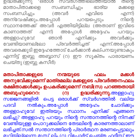
ഉദ്ധരിക്കുന്നു
‘
ഒരാൾ
സ്വർഗത്തിലെത്തിയാൽ
തന്റെ
മാതാപിതാക്കളെ
സംബന്ധിച്ചും
ഭാര്യ
മക്കളെ
സംബന്ധിച്ചും
(
അവർ
എവിടെ
എന്ന്
)
അന്വേഷിക്കും
.
അപ്പോൾ
പറയപ്പെടും നിന്റെ
സ്ഥാനത്തേക്ക്
അവർ
എത്തിയിട്ടില്ല
(
അതാണ്
ഇവിടെ
കാണാത്തത്
എന്ന്
)
അപ്പോൾ
അദ്ദേഹം
പറയും
അള്ളാഹുവേ
!
ഞാൻ
എനിക്കും
അവർക്കും
വേണ്ടിയാണല്ലോ
പ്രവർത്തിച്ചത്
എന്ന്
.
അപ്പോൾ
അവരെക്കൂടി
ഇദ്ദേഹത്തോട്
ചേർക്കാൻ
കല്പനയുണ്ടാകും
എന്നിട്ട്
ഇബ്നു
അബ്ബാസ്
(
റ
)
ഈ
സൂക്തം
പാരായണം
ചെയ്തു
(
ഇബ്നു
കസീർ
)
മതാപിതാക്കളുടെ
നന്മയുടെ
ഫലം
മക്കൾ
അനുഭവിക്കുമെന്ന്
മാത്രമല്ല
മക്കളുടെ
പ്രവർത്തനഫലം
രക്ഷിതാക്കൾക്കും
ഉപകരിക്കുമെന്ന്
നബി
(
സ
)
പറഞ്ഞതായി
അബൂഹുറൈറ
:
(
റ
)
ഉദ്ധരിക്കുന്നു
.
അള്ളാഹു
സജ്ജനങ്ങളിൽ
പെട്ട
ഒരാൾക്ക്
സ്വർഗത്തിൽ
വലിയ
പദവി
നൽകും
.
അ
പ്പോ
ൾ
അദ്ദേഹം
ചോദിക്കും
അള്ളാഹുവേ
!
ഇത്രയും
സ്ഥാനം
എനിക്ക്
എങ്ങനെ
ലഭിച്ചു
?
അള്ളാഹു പറയും നിന്റെ സന്താനത്തിന്റെ നിന
ക്ക്
വേണ്ടിയുള്ള പൊറുക്കലിനെ തേടലിന്റെ കാരണത്താലാണ്
ലഭിച്ചത്
.
സ
ൽ സ
ന്താനത്തിന്റെ പ്രാർത്ഥന മരണപ്പെട്ടാ
ലും
മുറിയില്ലെന്ന മുസ് ലിം
(
റ
)
റിപ്പോർട്ട് ചെയ്ത ഹദീസ് ഈ