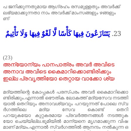
പ
ജനിക്കുന്നതുമായ
ആഗ്രഹം
രസമുള്ളതും
അവർക്ക്
ലഭ്യമാക്കുന്നതാ
നാം
അവർക്ക്
മാംസങ്ങളും
ഴങ്ങളും
ണ്
يَتَنَازَعُونَ فِيهَا كَأْسًا لَّا لَغْوٌ فِيهَا وَلَا تَأْثِيمٌ
23.
(23)
അന്യോന്യം
പാനപാത്രം
അവർ
അവിടെ
അനാവ
അവിടെ
കൈമാറിക്കൊണ്ടിരിക്കും
ഇല്ല
പ്രവൃത്തിയോ
തെറ്റായ
വാക്കോ
ശ്യ
മദ്യത്തിന്റെ
കോപ്പകൾ
പരസ്പരം
അവർ
കൈമാറിക്കൊ
ണ്ടിരിക്കും
.
എന്നാൽ
ഭൌതിക
ലോകത്ത്
മദ്യസേവ
നടത്തി
യാൽ
തെറിയും
അനാവശ്യവും
പറയുന്നത്
പോലെ
സ്വ
ർഗത്തിലെ
മദ്യ
സേവ
കൊണ്ട്
തെറി
പറയുകയോ
കുറ്റകരമായ
പ്രവർത്തനങ്ങൾ
നടത്തുക
യോ
ചെയ്യില്ല
.
ഭൂമിയിൽ
മാന്യനെ
മൃഗമാക്കുന്ന
വിഷ
മാണ്
മദ്യം
.
എന്നാൽ
സ്വർഗത്തിൽ
ആനന്ദം
നൽകുന്ന
ഒ