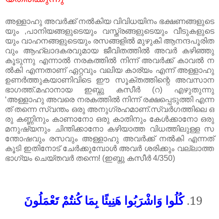
അള്ളാഹു
അവർക്ക്
നൽകിയ
വിവിധയിനം
ഭ
ക്ഷ
ണങ്ങളുടെ
യും
,
പാനിയങ്ങളുടെയും
വസ്ത്രങ്ങളുടെയും
വീടുകളുടെ
യും
വാഹനങ്ങളുടെയും
രസങ്ങളിൽ
മുഴുകി
ആനന്ദപൂരിത
വും
ആഹ്ലാദകരവുമായ
ജീവിതത്തിൽ
അവർ
കഴിഞ്ഞു
കൂടുന്നു
എന്നാൽ
നരകത്തിൽ
നിന്ന്
അവർക്ക്
കാവൽ
ന
ൽകി
എന്നതാണ്
ഏറ്റവും
വലിയ
കാര്യം
എന്ന്
അള്ളാഹു
ഉണർത്തുകയാണിവിടെ
ഈ
സൂക്തത്തിന്റെ
അവസാന
ഭാഗത്ത്
.
മഹാനായ
ഇബ്നു
കസീർ
(
റ
)
എഴുതുന്നു
‘അള്ളാഹു
അവരെ
നരകത്തിൽ
നിന്ന്
രക്ഷപ്പെടുത്തി
എന്ന
ത്
തന്നെ
സ്വന്തം
ഒരു
അനുഗ്രഹമാണ്
.
സ്വർഗത്തിലെ
ഒ
രു
കണ്ണിനും
കാണാനോ
ഒരു
കാതിനും
കേൾക്കാനോ
ഒരു
മനുഷ്യനും
ചിന്തിക്കാനോ
കഴിയാത്ത
വിധത്തിലുള്ള
സ
ന്തോഷവും
രസവും
അള്ളാഹു
അവർക്ക്
നൽകി
എന്നത്
കൂടി
ഇതിനോട്
ചേർക്കുമ്പോൾ
അവർ
ശരിക്കും
വല്ലാത്ത
ഭാഗ്യം
ചെയ്തവർ
തന്നെ
! (
ഇബ്നു
കസീർ
4/350)
كُلُوا وَاشْرَبُوا هَنِيئًا بِمَا كُنتُمْ تَعْمَلُونَ
19.