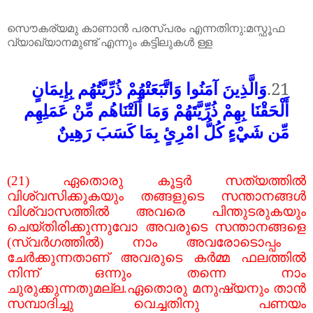
സൌകര്യമു
കാണാൻ
പരസ്പരം
എന്നതിനു
:
മസ്ഫൂഫ
വ്യാഖ്യാനമുണ്ട്
എന്നും
കട്ടിലുകൾ
ള്ള
وَالَّذِينَ آمَنُوا وَاتَّبَعَتْهُمْ ذُرِّيَّتُهُم بِإِيمَانٍ
21.
أَلْحَقْنَا بِهِمْ ذُرِّيَّتَهُمْ وَمَا أَلَتْنَاهُم مِّنْ عَمَلِهِم
مِّن شَيْءٍ كُلُّ امْرِئٍ بِمَا كَسَبَ رَهِينٌ
(21)
ഏതൊരു
കൂട്ടർ
സത്യത്തിൽ
വിശ്വസിക്കുകയും
തങ്ങളുടെ
സന്താനങ്ങൾ
വിശ്വാസത്തിൽ
അവരെ
പിന്തുടരുകയും
ചെയ്തിരിക്കുന്നുവോ
അവരുടെ
സന്താനങ്ങളെ
(
സ്വർഗത്തിൽ
)
നാം
അവരോടൊപ്പം
ചേർക്കുന്നതാണ്
അവരുടെ
കർമ്മ
ഫലത്തിൽ
നിന്ന്
ഒന്നും
തന്നെ
നാം
ചുരുക്കുന്നതുമല്ല
.
ഏതൊരു
മനുഷ്യനും
താൻ
സമ്പാദിച്ചു
വെച്ചതിനു
പണയം