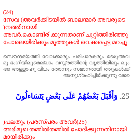
(24)
സേവ
(
അവർക്കിടയിൽ
ബാലന്മാർ
അവരുടെ
)
നത്തിനായി
അവർ
.
കൊണ്ടിരിക്കുന്നതാണ്
ചുറ്റിത്തിരിഞ്ഞു
പോലെയിരിക്കും
മുത്തുകൾ
വെക്കപ്പെട്ട
മറച്ചു
സൌന്ദര്യത്തി
വേലക്കാരും
പരിചാരകരും
ടെ
അവ
രു
മു
ഭംഗിയിലുമെല്ലാം
വസ്ത്രത്തിന്റെ
വൃത്തിയിലും
ലും
അ
അള്ളാഹു
വിധം
തോന്നും
സമാനരായി
ത്തുകൾക്ക്
അനുഗ്രഹിച്ചിരിക്കുന്നു
വരെ
وَأَقْبَلَ بَعْضُهُمْ عَلَى بَعْضٍ يَتَسَاءلُونَ
25.
)
പലതും
(
പരസ്പരം
അവർ
(25)
അഭിമുഖ
തമ്മിൽതമ്മിൽ
ചോദിക്കുന്നതിനായി
മായിരിക്കും