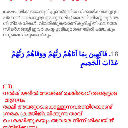
ശേഷം
ശിക്ഷയെക്കുറിച്ചുണർത്തിയ
ധിക്കാരികൾക്കുള്ള
പ്ര
നല്ലവർക്കുള്ള
അനുസരിച്ച്
ശൈലി
നി
ന്റെ
ഖുർആ
ശി
നിഷേധികൾ
.
വിവരിക്കുകയാണ്
കുറിച്ച്
തിഫലത്തെ
സ്വർഗങ്ങളി
ഇവർ
കഷ്ടപ്പാടിലുമാണെങ്കിൽ
ക്ഷയിലും
സുഖങ്ങളിലുമാണ്
ലും
. فَاكِهِينَ بِمَا آتَاهُمْ رَبُّهُمْ وَوَقَاهُمْ رَبُّهُمْ
18
عَذَابَ الْجَحِيمِ
(18)
നൽകിയതിൽ
അവർക്ക്
രക്ഷിതാവ്
തങ്ങളുടെ
ആനന്ദം
രക്ഷി
അവരുടെ
.
കൊള്ളുന്നവരായിക്കൊണ്ട്
)
നരക
(
കത്തിജ്വലിക്കുന്ന
താവ്
ചെ
രക്ഷിക്കുകയും
അവരെ
നിന്ന്
ശിക്ഷയിൽ
യ്തിരിക്കുന്നു