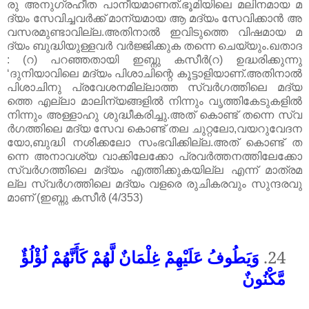
രു
അനുഗ്രഹീത
പാനീയമാണത്
.
ഭൂമിയിലെ
മലിനമായ
മ
ദ്യം
സേവിച്ചവർക്ക്
മാന്യമായ
ആ
മദ്യം
സേവിക്കാൻ
അ
വസരമുണ്ടാവില്ല
.
അതിനാൽ
ഇവിടുത്തെ
വിഷമായ
മ
ദ്യം
ബുദ്ധിയുള്ളവർ
വർജ്ജിക്കുക
തന്നെ
ചെയ്യും
.
ഖതാദ
: (
റ
)
പറഞ്ഞതായി
ഇബ്നു
കസീർ
(
റ
)
ഉദ്ധരിക്കുന്നു
‘ദുനിയാവിലെ
മദ്യം
പിശാചിന്റെ
കൂട്ടാളിയാണ്
.
അതിനാൽ
പിശാചിനു
പ്രവേശനമില്ലാത്ത
സ്വർഗത്തിലെ
മദ്യ
ത്തെ
എല്ലാ
മാലിന്യങ്ങളിൽ
നിന്നും
വൃത്തികേടുകളിൽ
നിന്നും
അള്ളാഹു
ശുദ്ധീകരിച്ചു
.
അത്
കൊണ്ട്
തന്നെ
സ്വ
ർഗത്തിലെ
മദ്യ
സേവ
കൊണ്ട്
തല
ചുറ്റലോ
,
വയറുവേദന
യോ
,
ബുദ്ധി
നശിക്കലോ
സംഭവിക്കില്ല
.
അത്
കൊണ്ട്
ത
ന്നെ
അനാവശ്യ
വാക്കിലേക്കോ
പ്രവർത്തനത്തിലേക്കോ
സ്വർഗത്തിലെ
മദ്യം
എത്തിക്കുകയില്ല
എന്ന്
മാത്രമ
ല്ല
സ്വർഗത്തിലെ
മദ്യം
വളരെ
രുചികരവും
സുന്ദരവു
മാണ്
(
ഇബ്നു
കസീർ
(4/353)
وَيَطُوفُ عَلَيْهِمْ غِلْمَانٌ لَّهُمْ كَأَنَّهُمْ لُؤْلُؤٌ
24.
مَّكْنُونٌ