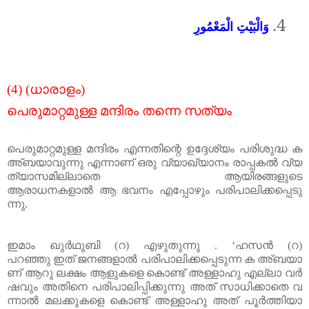
4.
وَالْبَيْتِ الْمَعْمُورِ
(4) (
ധാരാളം
)
പെരുമാറ്റമുള്ള
മന്ദിരം
തന്നെ
സത്യം
പെരുമാറ്റമുള്ള
മന്ദിരം
എന്നതിന്റെ
ഉദ്ദേശ്യം
പരിശുദ്ധ
ക
അ്ബയാവുന്നു
എന്നാണ്
ഒരു
വ്യാഖ്യാനം
രാപ്പകൽ
വ്യ
ത്യാസമില്ലാതെ
ആയിരങ്ങ
ളുടെ
ആരാധനക
ളാൽ
ആ
ഭവനം
എപ്പോഴും
പരിപാലിക്കപ്പെടു
ന്നു
.
ഇമാം
ഖുർഥുബി
(
റ
)
എഴുതുന്നു
. ‘
ഹസൻ
(
റ
)
പറഞ്ഞു
ഇത്
ജനങ്ങളാ
ൽ
പരിപാലിക്കപ്പെടുന്ന
ക
അ്ബയാ
ണ്
ആറു
ലക്ഷം
ആളുകളെ
കൊണ്ട്
അള്ളാഹു
എല്ലാ
വർ
ഷവും
അതിനെ
പരിപാലിപ്പിക്കുന്നു
അത്
സാധിക്കാതെ
വ
ന്നാൽ
മലക്കുകളെ
കൊണ്ട്
അള്ളാഹു
അത്
പൂർത്തിയാ