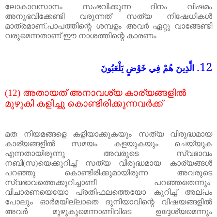
ലോകാവസാനം
സംഭവിക്കുന്ന
ദിനം
വിഷമം
അനുഭവിക്കേണ്ടി
വരുന്നത്
സത്യ
നിഷേധികൾ
മാത്രമാണ്
.
പാപത്തിന്റെ
ശമ്പളം
അവർ
ഏറ്റു
വാങ്ങേണ്ടി
വരുമെന്നതാണ്
ഈ
നാശത്തിന്റെ
കാരണം
12.
الَّذِينَ هُمْ فِي خَوْضٍ يَلْعَبُونَ
(12)
അതായത്
അനാവശ്യ
കാര്യങ്ങളിൽ
മുഴുകി
കളിച്ചു
കൊണ്ടിരിക്കുന്നവർക്ക്
മത
നിയമങ്ങളെ
കളിയാക്കുകയും
സത്യ
വിരുദ്ധമായ
കാര്യങ്ങളിൽ
സമയം
കളയുകയും
ചെയ്യുക
എന്നതായിരുന്നു
അവരുടെ
സ്വഭാ
വം
നബി
(
സ
)
യെക്കുറിച്ച് സത്യ വിരുദ്ധമായ കാര്യങ്ങൾ
പറഞ്ഞു കൊണ്ടിരിക്കുമായിരുന്ന
അ
വരുടെ
സ്വഭാവത്തെക്കുറിച്ചാണീ പറഞ്ഞതെന്നും
വിചാരണയെയോ പ്രതിഫലത്തെയോ കുറിച്ച് അല്പം
പോലും ഓർമയില്ലാതെ ദുനിയാവിന്റെ വിഷയങ്ങളിൽ
അവർ മുഴുകുമെന്നാണിവിടെ ഉദ്ദേശ്യമെന്നും