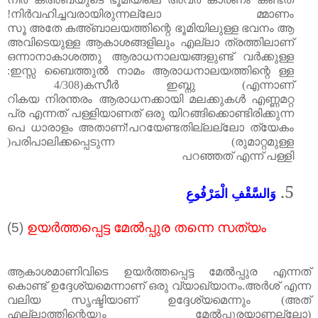
!
നിർവഹിച്ചവരായിരുന്നല്ലോ
മ്മാണം
സൂ
അതേ
കഅ്ബാലയത്തിന്റെ
ഭൂമിയിലുള്ള
ഭവനം
ആ
അവിടെയുള്ള
ആകാശങ്ങളിലും
എല്ലാ
ത്രത്തിലാണ്
ഒന്നാനാകാശത്തു
ആരാധനാലയങ്ങളുണ്ട്
വർക്കുള്ള
:
ഇസ്സ
ബൈത്തുൽ
നാമം
ആരാധനാലയത്തിന്റെ
ള്ള
4/308)
കസീർ
ഇബ്നു
(
എന്നാണ്
റി
കയ
നിരന്തരം
ആരാധനക്കായി
മലക്കുകൾ
എണ്ണമറ്റ
പ്ര
എന്നത്
പള്ളിയാണത്
ഒരു
യിറങ്ങിക്കൊണ്ടിരിക്കുന്ന
പെ
ധാരാളം
അതാണ്
!
പറയേണ്ടതില്ലല്ലോ
ത്യേകം
)
പരിപാലിക്കപ്പെടുന്ന
(
രുമാറ്റമുള്ള
പറഞ്ഞത്
എന്ന്
പള്ളി
5.
وَالسَّقْفِ الْمَرْفُوعِ
(5)
ഉയർത്തപ്പെട്ട
മേൽ
പ്പുര
തന്നെ
സത്യം
ആകാശമാണിവിടെ
ഉയർത്തപ്പെട്ട മേൽ
പ്പുര എന്നത്
കൊണ്ട് ഉദ്ദേശ്യമെന്നാണ് ഒരു വ്യാഖ്യാനം
.
അർശ് എന്ന
വലിയ സൃഷ്ടിയാണ് ഉദ്ദേശ്യമെന്നും
(
അത്
എല്ലാത്തിന്റെയും മേൽ
പ്പുരയാണല്ലോ
)