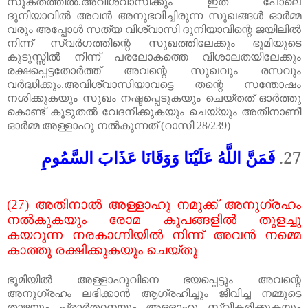
സൂക്തത്തിൽ
.
അവിശ്വാസിക്കും ഇത് പോലെ
ദുനിയാവിൽ അവൻ അനുഭവിച്ചിരുന്ന സുഖങ്ങൾ ഓർമ്മ
വരും അപ്പോൾ സത്യ വിശ്വാസി ദുനിയാവിന്റെ ജയിലിൽ
നിന്ന് സ്വർഗത്തിന്റെ സുഖത്തിലേക്കും ഭൂമിയുടെ
കുടുസ്സിൽ നിന്ന് പരലോകത്തെ വിശാലതയിലേക്കും
രക്ഷപ്പെട്ടതോർത്ത് അവന്റെ സുഖവും രസവും
വർദ്ധിക്കും
.
അവിശ്വാസിയാവട്ടെ തന്റെ സന്തോഷം
നശിക്കുകയും സുഖം നഷ്ടപ്പെടുകയും ചെയ്തത് ഓർത്തു
കൊണ്ട് കൂടുതൽ വേദനിക്കുകയും ചെയ്യും അതിനാണീ
ഓർമ്മ അള്ളാഹു നൽകുന്നത്
(
റാസി
28/239)
فَمَنَّ اللَّهُ عَلَيْنَا وَوَقَانَا عَذَابَ السَّمُومِ
27.
(27)
അതിനാൽ
അള്ളാഹു
നമുക്ക്
അനുഗ്രഹം
നൽകുകയും
രോമ
കൂപങ്ങളിൽ
തുളച്ചു
കയറുന്ന
നരകാഗ്നിയിൽ
നിന്ന്
അവൻ
നമ്മെ
കാത്തു
രക്ഷിക്കുകയും
ചെയ്തു
ഭൂമിയിൽ
അള്ളാഹുവിനെ
ഭയപ്പെട്ടും
അവന്റെ
അനുഗ്രഹം
ലഭിക്കാൻ
ആഗ്രഹിച്ചും
ജീവിച്ച
നമ്മുടെ
താഴ്മയും
പ്രാർത്ഥനയും
അള്ളാഹു
സ്വീകരിക്കുകയും