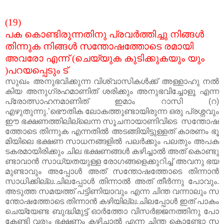
(19)
പക
കൊണ്ടിരുന്നതിനു
പ്രവർത്തിച്ചു
നിങ്ങൾ
തിന്നുക
നിങ്ങൾ
സന്തോഷത്തോടെ
രമായി
അവരോ
എന്ന്
(
ചെയ്യുക
കുടിക്കുകയും
യും
)
പറയപ്പെടും
ട്
സുഖം
അനുഭവിക്കുന്ന
വിശ്വാസികൾക്ക്
അള്ളാഹു
നൽ
കിയ
അനുഗ്രഹമാണിത്
ശരിക്കും
അനുഭവിച്ചോളൂ
എന്ന
പ്രോത്സാഹനമാണിത് ഇമാം
റാസി
(
റ
)
എഴുതുന്നു
.’
ഭൌതിക
ലോകത്തുണ്ടായിരുന്ന
ഒരു
പ്രശ്നവും
ഈ
ഭക്ഷണത്തിലില്ലെന്ന
സൂചനായാണിവിടെ
സന്തോ
ഷ
ത്തോടെ
തിന്നുക
എന്നതിൽ
അടങ്ങിയിട്ടുള്ളത്
കാരണം
ഭൂ
മിയിലെ
ഭക്ഷണ
സാധനങ്ങളിൽ
പലർക്കും
പലതും
അപക
ടകരമായിരിക്കും
ചില
ഭക്ഷണങ്ങൾ
കഴിച്ചാൽ
അത്
കൊണ്ടു
ണ്ടാവാ
ൻ
സാധ്യതയുള്ള
രോഗങ്ങളെക്കുറിച്ച്
അവനു
ഭയ
മുണ്ടാവും
അപ്പോൾ
അത്
സന്തോഷത്തോടെ
തിന്നാൻ
സാധിക്കില്ല
.
ചിലപ്പോൾ
തിന്നാൽ
അത്
തീർന്നു
പോവും
.
അടുത്ത
സമയത്ത്
പട്ടിണിയാവും
എന്ന
ചിന്ത
വന്നാലും
സ
ന്തോഷത്തോടെ
തിന്നാൻ
കഴിയില്ല
.
ചിലപ്പോൾ
ഇത്
പാകം
ചെയ്യേണ്ട
ബുദ്ധിമുട്ട്
ഓർത്തോ
വിസർജ്ജനത്തിനു
പോ
കേണ്ടി
വരും
ഭക്ഷണം
കഴിച്ചാൽ
എന്ന
ചിന്ത
കൊണ്ടോ
സ