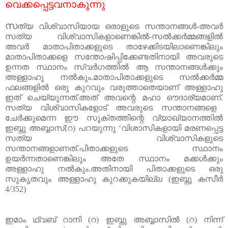
വെക്കപ്പെട്ടവനാകുന്നു
സ
ത്യ
വിശ്വാസിയായ
ഒരാളുടെ
സന്താനങ്ങൾ
-
അവർ
സത്യ
വിശ്വാസികളാണെങ്കിൽ
-
സൽക്കർമ്മങ്ങളിൽ
അവർ
മാതാപിതാക്കളുടെ
താഴേക്കിടയിലാണെങ്കിലും
മാതാപിതാക്കളെ
സന്തോഷിപ്പിക്കേണ്ടതിനായി
അവരുടെ
ഉന്നത
സ്ഥാനം
സ്വർഗത്തിൽ
ആ
സന്താനങ്ങൾക്കും
അള്ളാഹു
നൽകും
.
മാതാപിതാക്കളുടെ
സൽക്കർമ്മ
ഫലങ്ങളിൽ
ഒരു
കുറവും
വരുത്താതെയാണ്
അള്ളാഹു
ഇത്
ചെയ്യുന്നത്
.
അത്
അവന്റെ
മഹാ
ഔദാര്യമാണ്
.
സത്യ
വിശ്വാസികളോട്
അവരുടെ
സന്താനങ്ങളെ
ചേർക്കുമെന്ന
ഈ
സൂക്തത്തിന്റെ
വ്യാഖ്യാനത്തിൽ
ഇബ്നു
അബ്ബാസ്
(
റ
)
പറയുന്നു ‘വിശാസികളായി
മരണപ്പെട്ട
സത്യ
വിശ്വാസികളുടെ
സന്താനങ്ങളാണത്
.
പിതാക്കളുടെ
സ്ഥാനം
ഉയർന്നതാണെങ്കിലും
അതേ
സ്ഥാനം
മക്കൾക്കും
അള്ളാഹു
നൽകും
.
അതിനായി
പിതാക്കളുടെ
ഒരു
സുകൃതവും
അള്ളാഹു
കുറക്കുകയില്ല
(
ഇബ്നു
കസീർ
4/352)
ഇമാം
ഥ്വബ്
റാനി
(
റ
)
ഇബ്നു
അബ്ബാസിൽ
(
റ
)
നിന്ന്