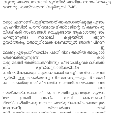
ക്കുന്നു
ആരാ
ധനക്കായി
ഭൂമിയിൽ
ആദ്യം
സ്ഥാപിക്കപ്പെട്ട
ഭവനവും
കഅ്ബ
തന്ന
! (
ഖുർഥുബി
17/46)
മറ്റൊ
എന്നാണ്
പള്ളിയാണത്
ആകാശത്തിലുള്ള
ഏഴാം
ഏ
ഹദീസിൽ
പ്രസിദ്ധമായ
മിഅ്റാജിന്റെ
വീക്ഷണം
രു
വിശദീകരി
സംഭവങ്ങൾ
വെച്ചുണ്ടായ
ആകാശത്തു
ഴാം
പറയുന്നുണ്ട്
)
സ
(
നബി
കൂട്ടത്തിൽ
ക്കുന്ന
ഉയർത്തപ്പെ
മഅ്മൂറിലേക്ക്
ബൈത്തുൽ
ഞാൻ
‘പിന്നെ
ട്ടു
മലക്കു
എഴുപതിനായിരം
പ്രതി
ദിനം
അതിൽ
അപ്പോൾ
പ്രവേശിക്കുന്നുണ്ട്
കൾ
വരു
മടങ്ങി
അതിലേക്ക്
വീണ്ടും
പ്രവേശിച്ചവർ
ഒരിക്കൽ
)
ലിം
മുസ്
,
ബുഖാരി
(
കയില്ല
നിർവഹിക്കുകയും
ആരാധനകൾ
വെച്ച്
അവിടെ
അവർ
ഭൂമിയിലുള്ള
ചെയ്യുന്നു
നിർവഹിക്കുകയും
ഥ്വവാഫ്
പോ
ചെയ്യുന്നത്
പ്രദക്ഷിണം
കഅ്ബാലയത്തെ
വർ
ലെ
അത്
.
കഅ്ബയാണത്
ആകാശത്തിലുള്ളവരുടെ
ഏഴാം
)
അ
(
നബി
റാഹീം
ഇബ്
കൊണ്ടാണ്
മിഅ്
(
ചാരിയിരിക്കുന്നതായി
മഅ്മൂറിലേക്ക്
ബൈത്തുൽ
)
സ
(
നബി
)
ത്രയിൽ
യാ
റാജ്
നിർ
കഅ്ബയുടെ
ഭൂമിയിലെ
അവർ
കാരണം
കണ്ടത്