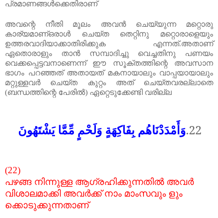
പ്രമാണങ്ങൾക്കെതിരാണ്
അവന്റെ
നീതി
മൂലം
അവൻ
ചെയ്യുന്ന
മറ്റൊരു
കാര്യമാണ്ഒരാൾ
ചെയ്ത
തെറ്റിനു
മറ്റൊരാളെയും
ഉത്തരവാദിയാക്കാതിരിക്കുക
എന്നത്
.
അതാണ്
ഏതൊരാളും
താൻ
സമ്പാദിച്ചു
വെച്ചതിനു
പണയം
വെക്കപ്പെട്ടവനാണെന്ന്
ഈ
സൂക്തത്തിന്റെ
അവസാന
ഭാഗം
പറഞ്ഞത്
അതായത്
മകനായാലും
വാപ്പയാ
യാലും
മറ്റുള്ളവർ
ചെയ്ത
കുറ്റം
അത്
ചെയ്തവരല്ലാതെ
(
ബന്ധത്തിന്റെ
പേരിൽ
)
ഏറ്റെടുക്കേണ്ടി
വരില്ല
وَأَمْدَدْنَاهُم بِفَاكِهَةٍ وَلَحْمٍ مِّمَّا يَشْتَهُونَ
22.
(22)
പഴങ്ങ
നിന്നുള്ള
ആഗ്രഹിക്കുന്നതിൽ
അവർ
വിശാലമാക്കി
അവർക്ക്
നാം
മാംസവും
ളും
ക്കൊടുക്കുന്നതാണ്