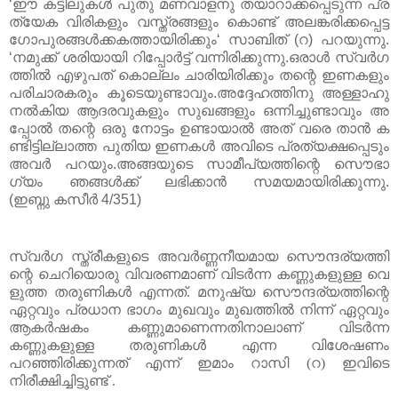
‘ഈ
കട്ടിലുകൾ
പുതു
മണവാളനു
തയാറാക്കപ്പെടുന്ന
പ്ര
ത്യേക
വിരികളും
വസ്ത്രങ്ങളും
കൊണ്ട്
അലങ്കരിക്കപ്പെട്ട
ഗോപുരങ്ങൾക്കകത്തായിരിക്കും‘
സാബിത്
(
റ
)
പറയുന്നു.
‘നമുക്ക്
ശരിയായി
റിപ്പോർട്ട്
വന്നിരിക്കുന്നു
.
ഒരാൾ
സ്വർഗ
ത്തിൽ
എഴുപത്
കൊല്ലം
ചാരിയിരിക്കും
തന്റെ
ഇണകളും
പരിചാരകരും
കൂടെയുണ്ടാവും
.
അദ്ദേഹത്തിനു
അള്ളാഹു
നൽകിയ
ആദരവുകളും
സുഖങ്ങളും
ഒന്നിച്ചുണ്ടാവും
അ
പ്പോൽ
തന്റെ
ഒരു
നോട്ടം
ഉണ്ടായാൽ
അത്
വരെ
താൻ
ക
ണ്ടിട്ടില്ലാത്ത
പുതിയ
ഇണകൾ
അവിടെ
പ്രത്യക്ഷപ്പെടും
അവർ
പറയും
.
അങ്ങയുടെ
സാമീപ്യത്തിന്റെ
സൌഭാ
ഗ്യം
ഞങ്ങൾക്ക്
ലഭിക്കാൻ
സമയമായിരിക്കുന്നു
.
(
ഇബ്നു
കസീർ
4/351)
സ്വർഗ
സ്ത്രീകളുടെ
അവർണ്ണനീയമായ
സൌന്ദര്യത്തി
ന്റെ
ചെറിയൊരു
വിവരണമാണ്
വിടർന്ന
കണ്ണുകളുള്ള
വെ
ളുത്ത
തരുണികൾ
എന്നത്
. മനുഷ്യ സൌന്ദര്യത്തിന്റെ
ഏറ്റവും പ്രധാന ഭാഗം മുഖവും മുഖത്തിൽ നിന്ന് ഏറ്റവും
ആകർഷകം കണ്ണുമാണെന്നതിനാലാണ് വിടർന്ന
കണ്ണുകളുള്ള തരുണികൾ എന്ന വിശേഷണം
പറഞ്ഞിരിക്കുന്നത് എന്ന് ഇമാം റാസി (റ) ഇവിടെ
നിരീക്ഷിച്ചിട്ടുണ്ട് .