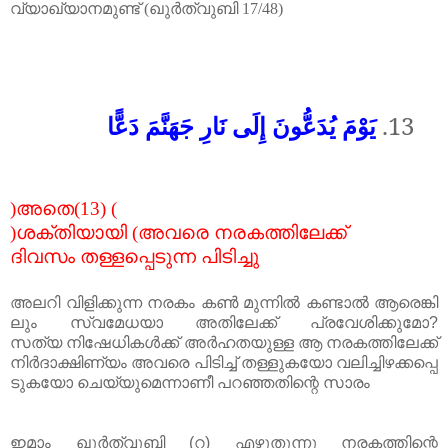
വ്യാഖ്യാനമുണ്ട്
(
ഖുർത്വുബി
17/48)
يَوْمَ يُدَعُّونَ إِلَى نَارِ جَهَنَّمَ دَعًّا
13.
)
അതെ
(13) (
)
ശക്തിയായി
(
അവരെ
നരകത്തിലേക്ക്
ദിവസം
തള്ളപ്പെടുന്ന
പിടിച്ചു
അലറി
വിളിക്കുന്ന
നരകം
കൺ
മുന്നിൽ
കണ്ടാൽ
ആരെങ്കി
ലും
സ്വമേധയാ
അതിലേക്ക്
പ്രവേശിക്കുമോ
?
സത്യ
നിഷേധികൾക്ക്
അർഹതയുള്ള
ആ
നരകത്തിലേക്ക്
നിർദാക്ഷിണ്യം
അവരെ
പിടിച്ച്
തള്ളുകയോ
വലിച്ചിഴക്കപ്പെ
ടുകയോ
ചെയ്യുമെന്നാണീ
പറഞ്ഞതിന്റെ
സാരം
ഇമാം ഖുർത്വുബി
(
റ
)
എഴുതുന്നു നരകത്തിന്റെ