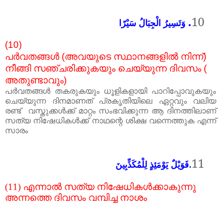
.
10
وَتَسِيرُ الْجِبَالُ سَيْرًا
(10)
പർവതങ്ങൾ
(
അവയുടെ
സ്ഥാനങ്ങളിൽ
നിന്ന്
)
നീങ്ങി
സഞ്ചരിക്കുകയും
ചെയ്യുന്ന
ദിവസം
(
അതുണ്ടാവും
)
പർവതങ്ങൾ
തകരുകയും
ധൂളികളായി
പാറിപ്പോവുകയും
ചെയ്യുന്ന
ദിനമാണത് പ്രകൃതിയിലെ ഏറ്റവും വലിയ
രണ്ട്
വസ്തുക്കൾക്ക് മാറ്റം സംഭവിക്കുന്ന ആ ദിനത്തിലാണ്
സത്യ നിഷേധികൾക്ക് നാഥന്റെ ശിക്ഷ വന്നെത്തുക എന്ന്
സാരം
11
.فَوَيْلٌ يَوْمَئِذٍ لِلْمُكَذِّبِينَ
(11)
എന്നാൽ
സത്യ
നിഷേധികൾക്കാകുന്നു
അന്നത്തെ
ദിവസം
വമ്പിച്ച
നാശം