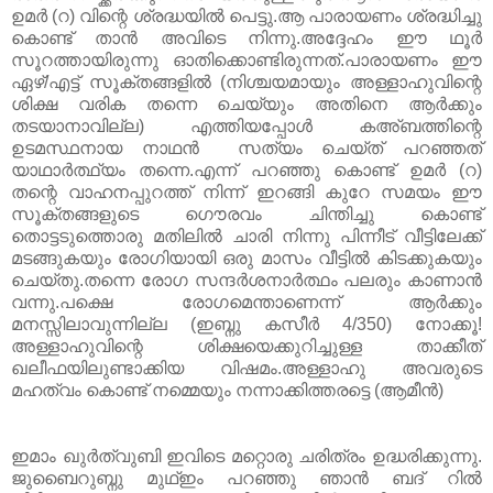
ഉമർ
(
റ
)
വിന്റെ ശ്രദ്ധയിൽ പെട്ടു
.
ആ പാരായണം ശ്രദ്ധിച്ചു
കൊണ്ട് താൻ അവിടെ നിന്നു
.
അദ്ദേഹം ഈ ഥൂർ
സൂറത്തായിരുന്നു ഓതിക്കൊണ്ടിരുന്നത്
.
പാരായണം ഈ
ഏഴ്
/
എട്ട് സൂക്തങ്ങളിൽ
(
നിശ്ചയമാ
യും അള്ളാഹുവിന്റെ
ശിക്ഷ വരിക തന്നെ ചെയ്യും അതിനെ ആർക്കും
തടയാനാവില്ല
)
എത്തിയപ്പോൾ കഅ്ബത്തിന്റെ
ഉടമസ്ഥനായ നാഥൻ സത്യം ചെയ്ത് പറഞ്ഞത്
യാഥാർത്ഥ്യം തന്നെ
.
എന്ന് പറഞ്ഞു കൊണ്ട് ഉമർ
(
റ
)
തന്റെ വാഹനപ്പുറത്ത് നിന്ന് ഇറങ്ങി കുറേ സമയം ഈ
സൂക്തങ്ങളുടെ ഗൌരവം ചിന്തിച്ചു കൊണ്ട്
തൊട്ടടുത്തൊരു മതിലിൽ ചാരി നിന്നു പിന്നീട് വീട്ടിലേക്ക്
മടങ്ങുകയും രോഗിയായി ഒരു മാസം വീട്ടിൽ കിടക്കുകയും
ചെയ്തു
.
തന്നെ രോഗ സന്ദർശനാർത്ഥം പലരും കാണാൻ
വന്നു
.
പക്ഷെ രോഗമെന്താണെന്ന് ആർക്കും
മനസ്സിലാവുന്നില്ല
(
ഇബ്നു കസീർ
4/350)
നോക്കൂ
!
അള്ളാഹുവിന്റെ ശിക്ഷയെക്കുറിച്ചുള്ള താക്കീത്
ഖലീഫയിലുണ്ടാക്കിയ വിഷമം
.
അള്ളാഹു അവരുടെ
മഹത്വം കൊണ്ട് നമ്മെയും നന്നാക്കിത്തരട്ടെ
(
ആമീൻ
)
ഇമാം ഖുർത്വുബി ഇവിടെ മറ്റൊരു ചരിത്രം ഉദ്ധരിക്കുന്നു.
ജുബൈറുബ്നു മുഥ്ഇം പറഞ്ഞു ഞാൻ ബദ് റിൽ