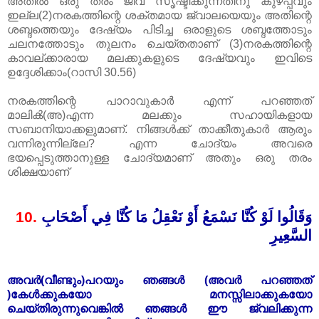
അതിൽ ഒരു തരം ജീവ് സൃ‌ഷ്ടിക്കുന്നതിനു കുഴപ്പവും
ഇല്ല(2)നരകത്തിന്റെ ശക്തമായ ജ്വാലയെയും അതിന്റെ
ശബ്ദത്തെയും ദേഷ്യം പിടിച്ച ഒരാളുടെ ശബ്ദത്തോടും
ചലനത്തോടും തുലനം ചെയ്തതാണ്‌ ‌(3)നരകത്തിന്റെ
കാവല്ക്കാരായ മലക്കുകളുടെ ദേഷ്യവും ഇവിടെ
ഉദ്ദേശിക്കാം(റാസി 30.56)
നരകത്തിന്റെ പാറാവുകാർ എന്ന് പറഞ്ഞത്
മാലിൿ(അ)എന്ന മലക്കും സഹായികളായ
സബാനിയാക്കളുമാണ്‌‌. നിങ്ങൾക്ക് താക്കീതുകാർ ആരും
വന്നിരുന്നില്ലേ? എന്ന ചോദ്യം അവരെ
ഭയപ്പെടുത്താനുള്ള ചോദ്യമാണ്‌‌ അതും ഒരു തരം
ശിക്ഷയാണ്‌‌
10.
وَقَالُوا لَوْ كُنَّا نَسْمَعُ أَوْ نَعْقِلُ مَا كُنَّا فِي أَصْحَابِ
السَّعِيرِ
അവർ(വീണ്ടും)പറയും ഞങ്ങൾ (അവർ പറഞ്ഞത്
)കേൾക്കുകയോ മനസ്സിലാക്കുകയോ
ചെയ്തിരുന്നുവെങ്കിൽ ഞങ്ങൾ ഈ ജ്വലിക്കുന്ന