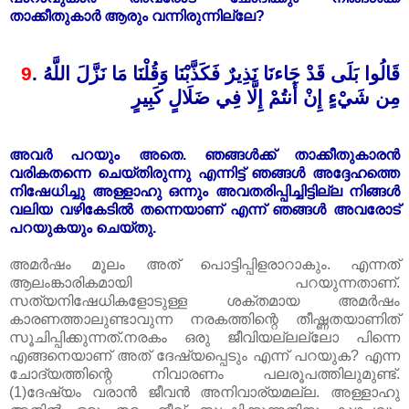
താക്കീതുകാർ ആരും വന്നിരുന്നില്ലേ?
9
.
قَالُوا بَلَى قَدْ جَاءنَا نَذِيرٌ فَكَذَّبْنَا وَقُلْنَا مَا نَزَّلَ اللَّهُ
مِن شَيْءٍ إِنْ أَنتُمْ إِلَّا فِي ضَلَالٍ كَبِيرٍ
അവർ പറയും അതെ. ഞങ്ങൾക്ക് താക്കീതുകാരൻ
വരികതന്നെ ചെയ്തിരുന്നു എന്നിട്ട് ഞങ്ങൾ അദ്ദേഹത്തെ
നിഷേധിച്ചു അള്ളാഹു ഒന്നും അവതരിപ്പിച്ചിട്ടില്ല നിങ്ങൾ
വലിയ വഴികേടിൽ തന്നെയാണ്‌ എന്ന് ഞങ്ങൾ അവരോട്
പറയുകയും ചെയ്തു.
അമർഷം മൂലം അത് പൊട്ടിപ്പിളരാറാകും. എന്നത്
ആലംങ്കാരികമായി പറയുന്നതാണ്‌‌.
സത്യനിഷേധികളോടുള്ള ശക്തമായ അമർഷം
കാരണത്താലുണ്ടാവുന്ന നരകത്തിന്റെ തീഷ്ണതയാണിത്
സൂചിപ്പിക്കുന്നത്.നരകം ഒരു ജീവിയല്ലല്ലോ പിന്നെ
എങ്ങനെയാണ്‌‌ അത് ദേഷ്യപ്പെടും എന്ന് പറയുക? എന്ന
ചോദ്യത്തിന്റെ നിവാരണം പലരൂപത്തിലുമുണ്ട്.
(1)ദേഷ്യം വരാൻ ജീവൻ അനിവാര്യമല്ല. അള്ളാഹു