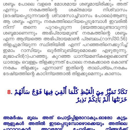
ശബ്ദം പോലെ വളരെ മോശമായ ശബ്ദമായിരിക്കും അത്
എന്നും നരകത്തിന്റെ ശക്തമായ നിശ്വാസം
(ദേഷ്യപ്പെടുന്നവന്റെ ശ്വാസോച്ച്വാസം പോലെ)ആണു
ആ ശബ്ദം എന്നും നരകത്തിലെറിയപ്പെടുമ്പോൾ ഇവരിൽ
നിന്ന് തന്നെ പുറപ്പെടുന്ന (ഭയത്താലുണ്ടാവുന്ന)
ശബ്ദമാണെന്നും അഭിപ്രായമുണ്ട് നരകത്തിന്റെ ശബ്ദം
എന്ന ആദ്യത്തെ അഭിപ്രായമാൺ‌ പ്രബലം(റാസി30.56)
തിളച്ചുമറിയുന്ന സ്ഥിതിയിൽ എന്ന് പറഞ്ഞതിനെക്കുറിച്ച്
ഇമാം റാസിയും ഖുർത്വുബിയുമൊക്കെ എഴുതുന്നു.
മുജാഹിദ്(റ)പറഞ്ഞു. കുറഞ്ഞ ധാന്യമണികളെക്കൊണ്ട്
ധാരാളം വെള്ളം തിളക്കുന്നത് പോലെ നരകക്കാരെ കൊണ്ട്
നരകം തിളക്കും എന്നാണ്‌ ഇതിന്റെ താല്പര്യം,നരകം
ദേഷ്യത്തിന്റെ കാഠിന്യത്താൽ തിളക്കുമെന്നും കാണാം
8
.
تَكَادُ تَمَيَّزُ مِنَ الْغَيْظِ كُلَّمَا أُلْقِيَ فِيهَا فَوْجٌ سَأَلَهُمْ
خَزَنَتُهَا أَلَمْ يَأْتِكُمْ نَذِيرٌ
അമർഷം മൂലം അത് പൊട്ടിപ്പിളരാറാകും.ഓരോ കൂട്ടം
ആളുകൾ അതിൽ ഇടപ്പെടുമ്പോഴൊക്കെയും അതിലെ
പാറാവുകാർ അവരോട് ചോദിക്കും നിങ്ങൾക്ക്