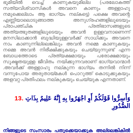
ഭൂമിയിൽ വെച്ച് കാണുകയുമില്ല (പരലോകത്ത്
സത്യവിശ്വാസികൾ അവനെ കാണും അള്ളാഹു
നമുക്കെല്ലാം ആ ഭാഗ്യം നല്കട്ടെ) പക്ഷെ അവന്റെ
എണ്ണിയാലൊടുങ്ങാത്ത അനുഗ്രഹങ്ങളിലൂടെയും
പ്രാപഞ്ചിക പ്രതിഭാസങ്ങളുടെ
അത്യത്ഭുതങ്ങളിലൂടെയും അവൻ ഉള്ളവനാണെന്ന്
മനസിലാക്കാൻ ബുദ്ധിയുള്ളവർക്ക് സാധിക്കും അവനെ
നാം കാണുന്നില്ലെങ്കിലും അവൻ നമ്മെ കാണുകയും
നമ്മെ അവൻ നിരീക്ഷിക്കുകയും ചെയ്യുന്നുണ്ട് എന്ന
ബോധത്തോടെ പ്രത്യക്ഷമായും പരോക്ഷമായും
സൂക്ഷ്മതയുള്ള ജീവിതം നയിക്കുന്നവരാണ്‌‌ ഭാഗ്യവാന്മാർ
.അവർക്ക് അള്ളാഹു നല്കുന്ന ഭാഗ്യം തന്നിൽ നിന്ന്
വന്നുപോയ അരുതായ്മകൾ പൊറുത്ത് കൊടുക്കുകയും
അളവറ്റ പ്രതിഫലം നല്കുകയും ചെയ്യുക എന്നതാണ്‌‌.
13.
وَأَسِرُّوا قَوْلَكُمْ أَوِ اجْهَرُوا بِهِ إِنَّهُ عَلِيمٌ بِذَاتِ
الصُّدُورِ
നിങ്ങളുടെ സംസാരം പതുക്കെയാക്കുക അല്ലെങ്കികിൽ