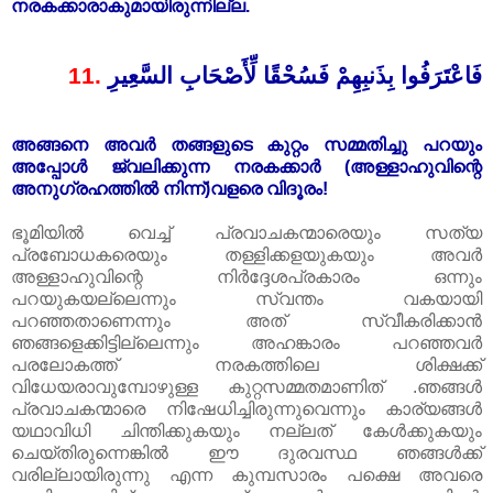
നരകക്കാരാകുമായിരുന്നില്ല.
11.
فَاعْتَرَفُوا بِذَنبِهِمْ فَسُحْقًا لِّأَصْحَابِ السَّعِيرِ
അങ്ങനെ അവർ തങ്ങളുടെ കുറ്റം സമ്മതിച്ചു പറയും
അപ്പോൾ ജ്വലിക്കുന്ന നരകക്കാർ (അള്ളാഹുവിന്റെ
അനുഗ്രഹത്തിൽ നിന്ന്)വളരെ വിദൂരം!
ഭൂമിയിൽ വെച്ച് പ്രവാചകന്മാരെയും സത്യ
പ്രബോധകരെയും തള്ളിക്കളയുകയും അവർ
അള്ളാഹുവിന്റെ നിർദ്ദേശപ്രകാരം ഒന്നും
പറയുകയല്ലെന്നും സ്വന്തം വകയായി
പറഞ്ഞതാണെന്നും അത് സ്വീകരിക്കാൻ
ഞങ്ങളെക്കിട്ടില്ലെന്നും അഹങ്കാരം പറഞ്ഞവർ
പരലോകത്ത് നരകത്തിലെ ശിക്ഷക്ക്
വിധേയരാവുമ്പോഴുള്ള കുറ്റസമ്മതമാണിത് .ഞങ്ങൾ
പ്രവാചകന്മാരെ നിഷേധിച്ചിരുന്നുവെന്നും കാര്യങ്ങൾ
യഥാവിധി ചിന്തിക്കുകയും നല്ലത് കേൾക്കുകയും
ചെയ്തിരുന്നെങ്കിൽ ഈ ദുരവസ്ഥ ഞങ്ങൾക്ക്
വരില്ലായിരുന്നു എന്ന കുമ്പസാരം പക്ഷെ അവരെ