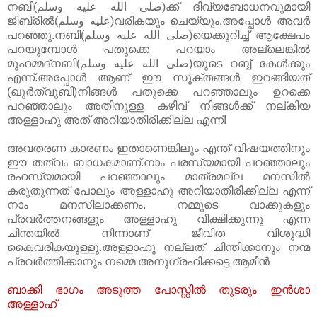
നബി(صلى الله عليه وسلم)ക്ക് ദിവ്യബോധനവുമായി
ജിബ്‌രീൽ(عليه وسلم)വരികയും ചെയ്യും.അപ്പോൾ അവർ
പറഞ്ഞു.നബി(صلى الله عليه وسلم)യെക്കുറിച്ച് ആക്ഷേപം
പറയുമ്പോൾ പതുക്കെ പറയാം അല്ലെങ്കിൽ
മുഹമ്മദ്നബി(صلى الله عليه وسلم)യുടെ റബ്ബ് കേൾക്കും
എന്ന്.അപ്പോൾ ആണ്‌ ഈ സൂക്തങ്ങൾ ഇറങ്ങിയത്
(ഖുർത്വുബി)നിങ്ങൾ പതുക്കെ പറഞ്ഞാലും ഉറക്കെ
പറഞ്ഞാലും അതിനുള്ള കഴിവ് നിങ്ങൾക്ക് നല്കിയ
അള്ളാഹു അത് അറിയാതിരിക്കില്ല എന്ന്!
അവതരണ കാരണം ഇതാണെങ്കിലും എന്ത് വിഷയത്തിനും
ഈ തത്വം ബാധകമാണ്‌.നാം പരസ്യമായി പറഞ്ഞാലും
രഹസ്യമായി പറഞ്ഞാലും മാത്രമല്ല മനസിൽ
കരുതുന്നത് പോലും അള്ളാഹു അറിയാതിരിക്കില്ല എന്ന്
നാം മനസിലാക്കണം. നമ്മുടെ വാക്കുകളും
പ്രവർത്തനങ്ങളും അള്ളാഹു വീക്ഷിക്കുന്നു എന്ന
ചിന്തയിൽ നിന്നാണ്‌ ജീവിത വിശുദ്ധി
കൈവരികയുള്ളൂ.അള്ളാഹു നല്ലത് ചിന്തിക്കാനും നന്മ
പ്രവർത്തിക്കാനും നമ്മെ അനുഗ്രഹിക്കട്ടെ ആമീൻ
ബാക്കി ഭാഗം അടുത്ത പോസ്റ്റിൽ തുടരും ഇൻശാ
അള്ളാഹ്