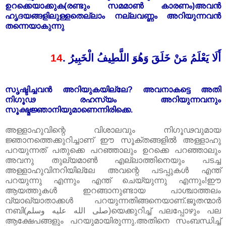
ഉറക്കെയാക്കുക(രണ്ടും സമമാൺ‌ കാരണം)അവൻ
ഹൃ‌ദയങ്ങളിലുള്ളതെല്ലാം നല്ലവണ്ണം അറിയുന്നവൻ
തന്നെയാകുന്നു
14
.
أَلَا يَعْلَمُ مَنْ خَلَقَ وَهُوَ اللَّطِيفُ الْخَبِيرُ
സൃ‌ഷ്ടിച്ചവൻ അറിയുകയില്ലേ? അവനാകട്ടെ അതി
നിഗൂഢ രഹസ്യം അറിയുന്നവനും
സൂക്ഷ്മജ്ഞാനിയുമാണെന്നിരിക്കെ.
അള്ളാഹുവിന്റെ വിശാലവും നിഗൂഢവുമായ
ജ്ഞാനത്തെക്കുറിച്ചാണ്‌‌ ഈ സൂക്തങ്ങളിൽ അള്ളാഹു
പറയുന്നത് പതുക്കെ പറഞ്ഞാലും ഉറക്കെ പറഞ്ഞാലും
അവനു തുല്യമാൺ‌ എല്ലാത്തിനെയും പടച്ച
അള്ളാഹുവിനറിയില്ലേ അവന്റെ പടപ്പുകൾ എന്ത്
പറയുന്നു എന്നും എന്ത് ചെയ്യുന്നു എന്നും!ഈ
ആയത്തുകൾ ഇറങ്ങാനുണ്ടായ പാശ്ചാത്തലം
വ്യാഖ്യാതാക്കൾ പറയുന്നതിങ്ങനെയാണ്‌‌.ജൂതന്മാർ
നബി(صلى الله عليه وسلم)യെക്കുറിച്ച് പലപ്പോഴും പല
ആക്ഷേപങ്ങളും പറയുമായിരുന്നു.അതിനെ സംബന്ധിച്ച്