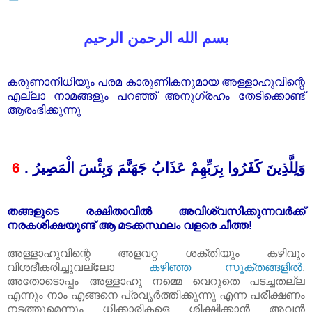
بسم الله الرحمن الرحيم
കരുണാനിധിയും പരമ കാരുണികനുമായ അള്ളാഹുവിന്റെ
എല്ലാ നാമങ്ങളും പറഞ്ഞ് അനുഗ്രഹം തേടിക്കൊണ്ട്
ആരംഭിക്കുന്നു
6
.
وَلِلَّذِينَ كَفَرُوا بِرَبِّهِمْ عَذَابُ جَهَنَّمَ وَبِئْسَ الْمَصِيرُ
തങ്ങളുടെ രക്ഷിതാവിൽ അവിശ്വസിക്കുന്നവർക്ക്
നരകശിക്ഷയുണ്ട് ആ മടക്കസ്ഥലം വളരെ ചീത്ത!
അള്ളാഹുവിന്റെ അളവറ്റ ശക്തിയും കഴിവും
വിശദീകരിച്ചുവല്ലോ
കഴിഞ്ഞ സൂക്തങ്ങളിൽ
,
അതോടൊപ്പം അള്ളാഹു നമ്മെ വെറുതെ പടച്ചതല്ല
എന്നും നാം എങ്ങനെ പ്രവൃർ‌ത്തിക്കുന്നു എന്ന പരീക്ഷണം
നടത്തുമെന്നും ധിക്കാരികളെ ശിക്ഷിക്കാൻ അവൻ