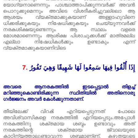
യോഗ്യനാണെന്നും പാശ്ചാത്താപിക്കുന്നവർക്ക് അവൻ
പൊറുക്കുമെന്നും അവിടെ വിശദീകരിച്ചുവല്ലൊ ആ
ആശയം വ്യക്തമാക്കുകയാണ്‌‌ അള്ളാഹുവിനെ
ധിക്കരിക്കുകയും നിഷേധിക്കുകയും ചെയ്യുന്നവർക്ക്
നരകശിക്ഷയുണ്ടെന്നും ആ സ്ഥലം വളരെ
മോശമാണെന്നും ആശിക്ഷ പിശാചുക്കൾക്ക് മാത്രമല്ല
എല്ലാ നിഷേധികൾക്കും ഉണ്ടാകും എന്ന്
വ്യക്തമാക്കുകയാണിവിടെ
7.
إِذَا أُلْقُوا فِيهَا سَمِعُوا لَهَا شَهِيقًا وَهِيَ تَفُورُ
അവരെ ആനരകത്തിൽ ഇടപ്പെട്ടാൽ തിളച്ച്
മറിഞ്ഞുകൊണ്ടിരിക്കുന്ന സ്ഥിതിയിൽ അതിനൊരു
ഗർജ്ജനം അവർ കേൾക്കുന്നതാണ്‌.
തീയിലേക്ക് വിറൿ‌ എറിയപ്പെടുന്നത് പോലെ
അവിശ്വാസികളെ നരകത്തിൽ എറിയപ്പെടും.അപ്പോൾ
നരകത്തിനു ശക്തമായ ശബ്ദം ഉണ്ടാവും അത്
നരകത്തിന്റെ ശക്തമായ ജ്വാലയുടെ
കാഠിന്യത്താലുണ്ടാവുന്ന ശബ്ദമാണ്‌ണ്‌. കഴുതയുടെ