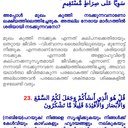
سَوِيًّا عَلَى صِرَاطٍ مُّسْتَقِيمٍ
അപ്പോൾ മുഖം കുത്തി നടക്കുന്നവനാണോ
ലക്ഷ്യത്തിലെത്തിച്ചേരുക. അതല്ല നേരായ മാർഗത്തിൽ
ശരിയായി നടക്കുന്നവനോ?
മുഖം കുത്തി നടക്കുക എന്നത് കല്പനക്കെതിരായും
തെറ്റായ ജീവിത –വിശ്വാസ-ശൈലിയിലൂടെയും മുന്നോട്ട്
നീങ്ങുക എന്നതാണ്.നേരായ മാർഗത്തിൽ ശരിയായി
നടക്കുക എന്നാൽ അള്ളാഹുവിന്റെ
കല്പനക്കനുസൃ‌തമായി ജീവിക്കുക എന്നാണ്. ഈ
നന്നായി നടക്കുന്നവനേ ലക്ഷ്യത്തിലെത്തിച്ചേരൂ .അഥവാ
യഥാർത്ഥ ജീവിതമാകുന്ന പരലോകത്ത് വിജയിക്കാനാവൂ.
അല്ലാത്തവൻ പരലോകത്ത് ശക്തമായ ശിക്ഷകളിൽ
ഉഴലേണ്ടി വരും
23.
قُلْ هُوَ الَّذِي أَنشَأَكُمْ وَجَعَلَ لَكُمُ السَّمْعَ
وَالْأَبْصَارَ وَالْأَفْئِدَةَ قَلِيلًا مَّا تَشْكُرُونَ
(നബിയേ)പറയുക! നിങ്ങളെ സൃഷ്ടിക്കുകയും നിങ്ങൾക്ക്
കേൾവിയും കാഴ്ചകളും ഹൃദയങ്ങളും നല്കുകയും