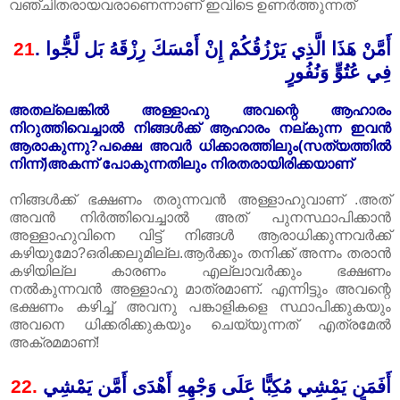
വഞ്ചിതരായവരാണെന്നാണ് ഇവിടെ ഉണർത്തുന്നത്
21
.
أَمَّنْ هَذَا الَّذِي يَرْزُقُكُمْ إِنْ أَمْسَكَ رِزْقَهُ بَل لَّجُّوا
فِي عُتُوٍّ وَنُفُورٍ
അതല്ലെങ്കിൽ അള്ളാഹു അവന്റെ ആഹാരം
നിറുത്തിവെച്ചാൽ നിങ്ങൾക്ക് ആഹാരം നല്കുന്ന ഇവൻ
ആരാകുന്നു?പക്ഷെ അവർ ധിക്കാരത്തിലും(സത്യത്തിൽ
നിന്ന്)അകന്ന് പോകുന്നതിലും നിരതരായിരിക്കയാണ്‌
നിങ്ങൾക്ക് ഭക്ഷണം തരുന്നവൻ അള്ളാഹുവാണ് .അത്
അവൻ നിർത്തിവെച്ചാൽ അത് പുനസ്ഥാപിക്കാൻ
അള്ളാഹുവിനെ വിട്ട് നിങ്ങൾ ആരാധിക്കുന്നവർക്ക്
കഴിയുമോ?ഒരിക്കലുമില്ല.ആർക്കും തനിക്ക് അന്നം തരാൻ
കഴിയില്ല കാരണം എല്ലാവർക്കും ഭക്ഷണം
നൽകുന്നവൻ അള്ളാഹു മാത്രമാണ്. എന്നിട്ടും അവന്റെ
ഭക്ഷണം കഴിച്ച് അവനു പങ്കാളികളെ സ്ഥാപിക്കുകയും
അവനെ ധിക്കരിക്കുകയും ചെയ്യുന്നത് എത്രമേൽ
അക്രമമാണ്!
22.
أَفَمَن يَمْشِي مُكِبًّا عَلَى وَجْهِهِ أَهْدَى أَمَّن يَمْشِي