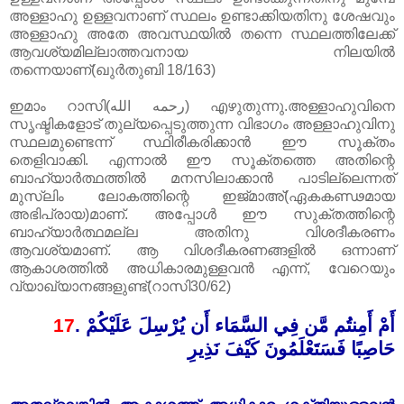
അള്ളാഹു ഉള്ളവനാണ് സ്ഥലം ഉണ്ടാക്കിയതിനു ശേഷവും
അള്ളാഹു അതേ അവസ്ഥയിൽ തന്നെ സ്ഥലത്തിലേക്ക്
ആവശ്യമില്ലാത്തവനായ നിലയിൽ
തന്നെയാണ്(ഖുർതുബി 18/163)
ഇമാം റാസി(رحمه الله) എഴുതുന്നു.അള്ളാഹുവിനെ
സൃ‌ഷ്ടികളോട് തുല്യപ്പെടുത്തുന്ന വിഭാഗം അള്ളാഹുവിനു
സ്ഥലമുണ്ടെന്ന് സ്ഥിരീകരിക്കാൻ ഈ സൂക്തം
തെളിവാക്കി. എന്നാൽ ഈ സൂക്തത്തെ അതിന്റെ
ബാഹ്യാർത്ഥത്തിൽ മനസിലാക്കാൻ പാടില്ലെന്നത്
മു‌സ്‌ലിം ലോകത്തിന്റെ ഇജ്മാ‍അ്(ഏകകണ്ഢമായ
അഭിപ്രായ)മാണ്. അപ്പോൾ ഈ സുക്തത്തിന്റെ
ബാഹ്യാർത്ഥമല്ല അതിനു വിശദീകരണം
ആവശ്യമാണ്. ആ വിശദീകരണങ്ങളിൽ ഒന്നാണ്
ആകാശത്തിൽ അധികാരമുള്ളവൻ എന്ന്, വേറെയും
വ്യാഖ്യാനങ്ങളുണ്ട്(റാസി30/62)
17
.
أَمْ أَمِنتُم مَّن فِي السَّمَاء أَن يُرْسِلَ عَلَيْكُمْ
حَاصِبًا فَسَتَعْلَمُونَ كَيْفَ نَذِيرِ