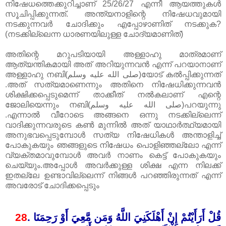
നിഷേധത്തെക്കുറിച്ചാണ് 25/26/27 എന്നീ ആയത്തുകൾ
സൂചിപ്പിക്കുന്നത്. അന്ത്യനാളിന്റെ നിഷേധവുമായി
നടക്കുന്നവർ ചോദിക്കും എപ്പോഴാണിത് നടക്കുക?
(നടക്കില്ലെന്ന ധാരണയിലുള്ള ചോദ്യമാണിത്)
അതിന്റെ മറുപടിയായി അള്ളാഹു മാത്രമാണ്
ആത്യന്തികമായി അത് അറിയുന്നവൻ എന്ന് പറയാനാണ്
അള്ളാഹു നബി(صلى الله عليه وسلم)യോട് കൽ‌പ്പിക്കുന്നത്
.അത് സത്യമാണെന്നും അതിനെ നിഷേധിക്കുന്നവൻ
ശിക്ഷിക്കപ്പെടുമെന്ന് താക്കീത് നൽകലാണ് എന്റെ
ജോലിയെന്നും നബി(صلى الله عليه وسلم)പറയുന്നു
.എന്നാൽ വീറോടെ അങ്ങനെ ഒന്നു നടക്കില്ലെന്ന്
വാദിക്കുന്നവരുടെ കൺ മുന്നിൽ അത് യാഥാർത്ഥ്യമായി
അനുഭവപ്പെടുമ്പോൾ സത്യ നിഷേധികൾ അന്താളിച്ച്
പോകുകയും ഞങ്ങളുടെ നിഷേധം പൊളിഞ്ഞല്ലോ എന്ന്
വ്യക്തമാവുമ്പോൾ അവർ നാണം കെട്ട് പോകുകയും
ചെയ്യും.അപ്പോൾ അവർക്കുള്ള ശിക്ഷ എന്ന നിലക്ക്
ഇതല്ലേ ഉണ്ടാവില്ലെന്ന് നിങ്ങൾ പറഞ്ഞിരുന്നത് എന്ന്
അവരോട് ചോദിക്കപ്പെടും
28
.
قُلْ أَرَأَيْتُمْ إِنْ أَهْلَكَنِيَ اللَّهُ وَمَن مَّعِيَ أَوْ رَحِمَنَا