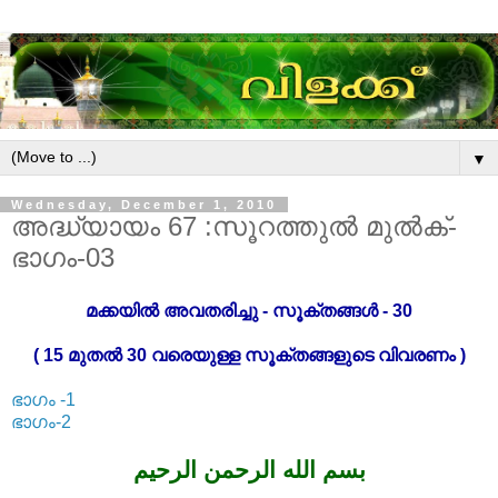
▼
Wednesday, December 1, 2010
അദ്ധ്യായം 67 :സൂറത്തുൽ മുൽക്-
ഭാഗം-03
മക്കയിൽ അവതരിച്ചു - സൂക്തങ്ങൾ - 30
( 15 മുതൽ 30 വരെയുള്ള സൂക്തങ്ങളുടെ വിവരണം )
ഭാഗം -1
ഭാഗം-2
بسم الله الرحمن الرحيم