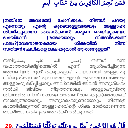
فَمَن يُجِيرُ الْكَافِرِينَ مِنْ عَذَابٍ أَلِيمٍ
(നബിയേ അവരോട്) ചോദിക്കുക. നിങ്ങൾ പറയൂ
എന്നെയും എന്റെ കൂടെയുള്ളവരെയും അള്ളാഹു
ശിക്ഷിക്കുകയോ ഞങ്ങൾക്കവൻ കരുണ ചെയ്യുകയോ
ചെയ്താൽ (രണ്ടായാലും നിങ്ങൾക്കെന്ത്
ഫലം?)വേദനാജനകമായ ശിക്ഷയിൽ നിന്ന്
സത്യനിഷേധികളെ രക്ഷിക്കുവാൻ ആരാണുള്ളത്?
നബി(صلى الله عليه وسلم) തങ്ങൾ ഒന്ന്
വഫാത്തായിക്കിട്ടിയെങ്കിൽ എന്ന് ആഗ്രഹിച്ചിരുന്ന
അറേബ്യൻ മുശ് രിക്കുകളോട് പറയാനായി അള്ളാഹു
നിർദ്ദേശിക്കുന്നത് എന്നെയും എന്റെ കൂടെയുള്ളവരെയും
അള്ളാഹു മരിപ്പിച്ചാലും അല്ലെങ്കിൽ അവൻ അനുഗ്രഹം
നൽകി ജീവിതം നീട്ടിത്തന്നാലും അള്ളാഹുവിന്റെ
ശിക്ഷയിൽ നിന്ന് നിങ്ങളെ ആരാണ് രക്ഷിക്കുക(ഞങ്ങൾക്ക്
നാശമുണ്ടായാലും അനുഗ്രഹമുണ്ടായാലും നിങ്ങളെ
കാത്തിരിക്കുന്നത് അള്ളാഹുവിന്റെ ശിക്ഷ മാത്രമാണെന്ന
താക്കീതാണിതിലൂടെ അവർക്ക് നൽകുന്നത്
29
.
قُلْ هُوَ الرَّحْمَنُ آمَنَّا بِهِ وَعَلَيْهِ تَوَكَّلْنَا فَسَتَعْلَمُونَ