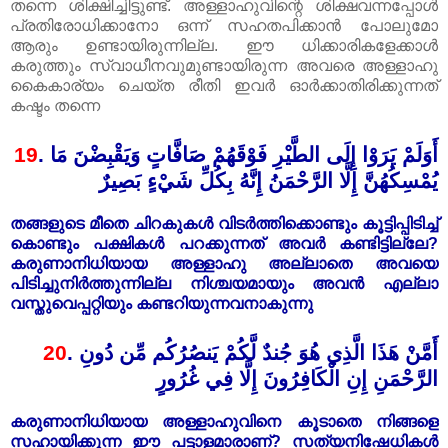
തന്നെ ശിക്ഷിച്ചിട്ടുണ്ട്. അള്ളാഹുവിന്റെ ശിക്ഷവന്നപ്പോൾ
പ്രതിരോധിക്കാനോ ഒന്ന് സഹതപിക്കാൻ പോലുമോ
ആരും ഉണ്ടായിരുന്നില്ല. ഈ ധിക്കാരികളേക്കാ‍ൾ
കരുത്തും സ്വാധീനവുമുണ്ടായിരുന്ന അവരെ അള്ളാഹു
കൈകാര്യം ചെയ്ത രീതി ഇവർ ഓർക്കാതിരിക്കുന്നത്
കഷ്ടം തന്നെ
19
. أَوَلَمْ يَرَوْا إِلَى الطَّيْرِ فَوْقَهُمْ صَافَّاتٍ وَيَقْبِضْنَ مَا
يُمْسِكُهُنَّ إِلَّا الرَّحْمَنُ إِنَّهُ بِكُلِّ شَيْءٍ بَصِيرٌ
തങ്ങളുടെ മീതെ ചിറകുകൾ വിടർത്തിക്കൊണ്ടും കൂട്ടിപ്പിടിച്ച്
കൊണ്ടും പക്ഷികൾ പറക്കുന്നത് അവർ കണ്ടിട്ടില്ലേ?
കരുണാനിധിയായ അള്ളാഹു അല്ലാതെ അവയെ
പിടിച്ചുനിർത്തുന്നില്ല നിശ്ചയമായും അവൻ എല്ലാ
വസ്തുവെപ്പറ്റിയും കണ്ടറിയുന്നവനാകുന്നു
20
.
أَمَّنْ هَذَا الَّذِي هُوَ جُندٌ لَّكُمْ يَنصُرُكُم مِّن دُونِ
الرَّحْمَنِ إِنِ الْكَافِرُونَ إِلَّا فِي غُرُورٍ
കരുണാനിധിയായ അള്ളാഹുവിനെ കൂടാതെ നിങ്ങളെ
സഹായിക്കുന്ന ഈ പട്ടാളമാരാണ്‌? സത്യനിഷേധികൾ