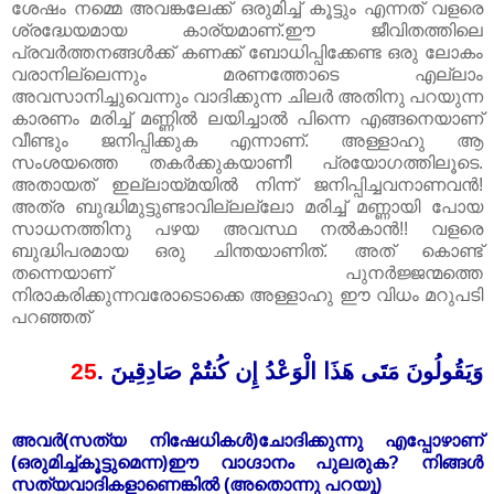
ശേഷം നമ്മെ അവങ്കലേക്ക് ഒരുമിച്ച് കൂട്ടും എന്നത് വളരെ
ശ്രദ്ധേയമായ കാര്യമാണ്.ഈ ജീവിതത്തിലെ
പ്രവർത്തനങ്ങൾക്ക് കണക്ക് ബോധിപ്പിക്കേണ്ട ഒരു ലോകം
വരാനില്ലെന്നും മരണത്തോടെ എല്ലാം
അവസാനിച്ചുവെന്നും വാദിക്കുന്ന ചിലർ അതിനു പറയുന്ന
കാരണം മരിച്ച് മണ്ണിൽ ലയിച്ചാൽ പിന്നെ എങ്ങനെയാണ്
വീണ്ടും ജനിപ്പിക്കുക എന്നാണ്. അള്ളാ‍ഹു ആ
സംശയത്തെ തകർക്കുകയാണീ പ്രയോഗത്തിലൂടെ.
അതായത് ഇല്ലായ്മയിൽ നിന്ന് ജനിപ്പിച്ചവനാണവൻ!
അത്ര ബുദ്ധിമുട്ടുണ്ടാവില്ലല്ലോ മരിച്ച് മണ്ണായി പോയ
സാധനത്തിനു പഴയ അവസ്ഥ നൽകാൻ!! വളരെ
ബുദ്ധിപരമായ ഒരു ചിന്തയാണിത്. അത് കൊണ്ട്
തന്നെയാണ് പുനർജ്ജന്മത്തെ
നിരാകരിക്കുന്നവരോടൊക്കെ അള്ളാ‍ഹു ഈ വിധം മറുപടി
പറഞ്ഞത്
25
.
وَيَقُولُونَ مَتَى هَذَا الْوَعْدُ إِن كُنتُمْ صَادِقِينَ
അവർ(സത്യ നിഷേധികൾ)ചോദിക്കുന്നു എപ്പോഴാണ്‌
(ഒരുമിച്ച്കൂട്ടുമെന്ന)ഈ വാഗ്ദാനം പുലരുക? നിങ്ങൾ
സത്യവാദികളാണെങ്കിൽ (അതൊന്നു പറയൂ)