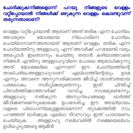
ചോദിക്കുക!നിങ്ങളൊന്ന് പറയൂ നിങ്ങളുടെ വെള്ളം
വറ്റിപ്പോയാൽ നിങ്ങൾക്ക് ഒഴുകുന്ന വെള്ളം കൊണ്ടുവന്ന്
തരുന്നതാരാണ്?
വെള്ളം വറ്റിപ്പോയാൽ ആരാണ് അത് തരിക എന്ന ചോദ്യം
അവരുടെ മോശമായ നിലപാടിനെ ചോദ്യം
ചെയ്യാനാണ്.അതായത് ആരാണ് വെള്ളം തരിക എന്ന
ചോദ്യത്തിനു അള്ളാഹു എന്ന് അവർക്ക് പറയേണ്ടി വരും
അപ്പോൾ ഇതൊന്നും ചെയ്തു തരാൻ കഴിയാത്തവരെ
നിങ്ങൾ എന്തിനു അള്ളാഹുവിനെ പോലെ ആരാധിക്കുന്നു
അത് മോശമല്ലേ എന്നാണ് ഈ ചോദ്യത്തിന്റെ
താല്പര്യംഅള്ളാഹുവാണ് എല്ലാ‍ത്തിന്റെയും ഉടമ
എന്നും അവനെ അനുസരിക്കാതെ ജീവിച്ച് ശാശ്വതമായ
പരലോകം നശിപ്പിക്കരുതെന്നും ഇത് ചിന്തിച്ച്
പ്രവർത്തിക്കാത്തവർക്ക് വമ്പിച്ച നാശമുണ്ടെന്നും
അള്ളാ‍ഹു നൽകുന്ന അനുഗ്രഹങ്ങളെ ഓർത്ത്
ജീവിക്കണമെന്നുമൊക്കെ ഉപദേശിച്ച ഈ അദ്ധ്യായം
വളരെ പ്രാധാന്യമുള്ളതാണെന്ന് തുടക്കത്തിൽ നാം
പറഞ്ഞത് ഓർക്കുക എല്ലാ ദിവസവും ഇത് പാരായണം
ചെയ്യുക . അള്ളാഹു നല്ലവരിൽ നമ്മെയെല്ലാം
ഉൾപ്പെടുത്തട്ടെ ആമീൻ