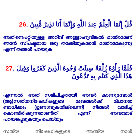
26
.
قُلْ إِنَّمَا الْعِلْمُ عِندَ اللَّهِ وَإِنَّمَا أَنَا نَذِيرٌ مُّبِينٌ
അതിനെപറ്റിയുള്ള അറിവ് അള്ളാഹുവിങ്കൽ മാത്രമാണ്‌
ഞാൻ സ്പഷ്ടമായ ഒരു താക്കീതുകാരൻ മാത്രമാകുന്നു
എന്ന് തങ്ങൾ പറയുക
27
.
فَلَمَّا رَأَوْهُ زُلْفَةً سِيئَتْ وُجُوهُ الَّذِينَ كَفَرُوا وَقِيلَ
هَذَا الَّذِي كُنتُم بِهِ تَدَّعُونَ
എന്നാൽ അത് സമീപിച്ചതായി അവർ കാണുമ്പോൾ
(ആ)സത്യനിഷേധികളുടെ മുഖങ്ങൾക്ക് മ്ലാനത
ബാധിക്കും (ഉണ്ടാവുകയില്ലെന്ന്) നിങ്ങൾ വാദിച്ച്
കൊണ്ടിരിക്കുന്നതാണിത് എന്ന് അവരോട്
പറയപ്പെടുകയും ചെയ്യും
സത്യ നിഷേധികളുടെ അന്ത്യ നാൾ