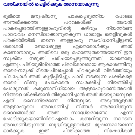
വഞ്ചനയിൽ പെട്ടിരിക്കുക തന്നെയാകുന്നു
ഭൂമിയെ മനുഷ്യനു പാകപ്പെടുത്തിയ പോലെ
അന്തരീക്ഷത്തെ പറവകൾക്ക് അവൻ
പാകപ്പെടുത്തിഅള്ളാഹുവിന്റെ കഴിവും നിയന്ത്രണ
പാഠവവും മനസിലാക്കാനുതകുന്ന ധാരാളം തെളിവുകൾ
പ്രക്ര്‌തിയിൽ തന്നെ അള്ളാഹു സംവിധാനിച്ചിട്ടുണ്ട്.
ശരാശരി ബോധമുള്ള ഏതൊരാൾക്കും അത്
കാണാനാവും. അതിലെ ഒരു മഹാത്ഭുതത്തെയാണ് ഈ
സൂക്തം നമുക്ക് പരിചയപ്പെടുത്തുന്നത്. യാതൊരു
എത്തും പിടിയുമില്ലാത്ത പ്രവിശാലമായ ആകാശത്തിനു
താഴെ-നമുക്ക് മീതെ-ചിലപ്പോൾ ചിറകുകൾ വിടർത്തിയും
ചിലപ്പോൾ അത് കൂട്ടിപ്പിടിച്ചും പാറി നടക്കുന്ന പക്ഷികളെ
താഴെ വീണു പോകാതെ സംരക്ഷിച്ച് നിയന്ത്രിച്ച്
പോരുന്നത് കരുണാനിധിയായ അള്ളാഹുവാണ്.അവൻ
നിങ്ങളെ ശിക്ഷിക്കാൻ തീരുമാനിച്ചാൽ അത് തടയുവാനുള്ള
ഏത് സൈന്യമാണ് നിങ്ങളുടെ അടുത്തുള്ളത്
അള്ളാഹുവെ അവഗണിച്ച് നിങ്ങൾ ആരാധിക്കുന്ന
ദൈവങ്ങൾക്ക് അത് സാദ്ധ്യമാണോ എന്ന്
ചോദിക്കുകയാണിവിടെ.എല്ലാം കണ്ടറിയുന്ന നാഥനെ
അവഗണിക്കുന്നത് ബുദ്ധിയുള്ളവർക്ക് ഭൂഷണമല്ലെന്ന്
ഓർക്കുക. ഇത് ചിന്തിക്കാത്ത നിഷേധികൾ