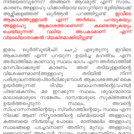
നിർഭയരാവുന്നോ? അങ്ങനെ ആവരുത് എന്ന് സാരം.
കാരണം അള്ളാഹു ധിക്കാരിയായ ഖാറൂനിനെ ഭൂമിയിലേക്ക്
ആഴ്ത്തിക്കളഞ്ഞത് ഖുർആൻ പറഞ്ഞിട്ടുണ്ട്.
ഇവിടെ
ആകാശത്തുള്ളവൻ എന്ന് അർത്ഥം പറയുകയും
അള്ളാഹു ആകാശത്താണെന്ന് കണ്ടെത്തുകയും
ചെയ്യുന്നത് വലിയ അപകടമാണ് എന്ന്
വ്യാഖ്യാതാക്കൽ വ്യക്തമാക്കിയിട്ടുണ്ട്
ഇമാം ഖുർത്വുബി(رحمه الله) എഴുതുന്നു ഇവിടെ
ആകാശത്ത് എന്ന് പറയുന്ന ഉയർച്ച മഹത്വം എന്ന
അർഥത്തിലേ കാണാവൂ സ്ഥലം ഭാഗം എന്ന അർത്ഥത്തിൽ
മനസിലാക്കരുത് കാരണം അത് തടിയുള്ളതിന്റെ
വിശേഷണമാണ്(അള്ളാഹു തടിയിൽ നിന്ന്
പരിശുദ്ധനത്രെ)പ്രാർഥിക്കുമ്പോൾ ആകാശത്തേക്ക് കൈ
ഉയർത്തുന്നത് ദിവ്യ ബോധനത്തിന്റെ(വഹ്‌യ്)
പ്രഭവകേന്ദ്രം, മഴ ഇറക്കുന്ന സ്ഥലം, ശുദ്ധന്മാരായ
മാലാഖമാരുടെ സങ്കേതം, ദാസന്മാരുടെ സുക്ര്‌തങ്ങൾ
ഉയർത്തപ്പെടുന്ന സ്ഥലം, അവന്റെ
സിംഹാസനത്തിന്റെയും സ്വർഗത്തിന്റെയും സ്ഥലം എന്ന
നിലക്ക് ആണ് നിസ്കാരത്തിന്റെ ഖിബ്‌ലയായി അള്ളാഹു
കഅബയെ നിശ്ചയിച്ച പോലെ . മാത്രമല്ല അള്ളാഹു
സ്ഥലങ്ങളെ പടച്ചവനാണ് അതിനു മുമ്പും അള്ളാഹു
ഉള്ളവനാണ് അപ്പോൾ സ്ഥലം ഉണ്ടാക്കുന്നതിനു മുമ്പേ