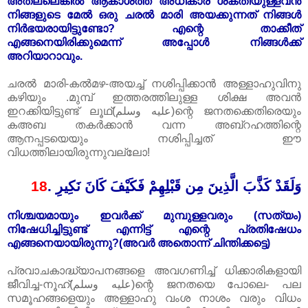
അതല്ലെങ്കിൽ ആകാശത്ത് അധികാര ശക്തിയുള്ളവൻ
നിങ്ങളുടെ മേൽ ഒരു ചരൽ മാരി അയക്കുന്നത് നിങ്ങൾ
നിർഭയരായിട്ടുണ്ടോ? എന്റെ താക്കീത്
എങ്ങനെയിരിക്കുമെന്ന് അപ്പോൾ നിങ്ങൾക്ക്
അറിയാറാവും.
ചരൽ മാരി-കൽമഴ-അയച്ച് നശിപ്പിക്കാൻ അള്ളാഹുവിനു
കഴിയും .മുമ്പ് ഇത്തരത്തിലുള്ള ശിക്ഷ അവൻ
ഇറക്കിയിട്ടുണ്ട് ലൂഥ്(عليه وسلم)ന്റെ ജനതക്കെതിരെയും
കഅബ തകർക്കാൻ വന്ന അബ്‌റഹത്തിന്റെ
ആനപ്പടയെയും നശിപ്പിച്ചത് ഈ
വിധത്തിലായിരുന്നുവല്ലോ!
18
.
وَلَقَدْ كَذَّبَ الَّذِينَ مِن قَبْلِهِمْ فَكَيْفَ كَانَ نَكِيرِ
നിശ്ചയമായും ഇവർക്ക് മുമ്പുള്ളവരും (സത്യം)
നിഷേധിച്ചിട്ടുണ്ട് എന്നിട്ട് എന്റെ പ്രതിഷേധം
എങ്ങനെയായിരുന്നു?(അവർ അതൊന്ന് ചിന്തിക്കട്ടെ)
പ്രവാചകാദ്ധ്യാപനങ്ങളെ അവഗണിച്ച് ധിക്കാരികളായി
ജീവിച്ച-നൂഹ്(عليه وسلم)ന്റെ ജനതയെ പോലെ- പല
സമൂഹങ്ങളെയും അള്ളാഹു വംശ നാശം വരും വിധം