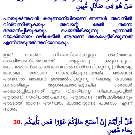
مَنْ هُوَ فِي ضَلَالٍ مُّبِينٍ
പറയുക!അവൻ കരുണാനിധിയാണ് ഞങ്ങൾ അവനിൽ
വിശ്വസിക്കുകയും അവന്റെ മേൽ തന്നെ
ഭരമേൽ‌പ്പിക്കുകയും ചെയ്തിരിക്കുന്നു എന്നാൽ
വ്യക്തമായ വഴികേടിൽ ആരാണ് അകപ്പെട്ടിരിക്കുന്നത്
എന്ന് അടുത്ത് അറിയാറാകും
ഇത് സത്യ നിഷേധികൾക്കുള്ള ശക്തമായ
താക്കീതാണ്.അതായത് അള്ളാഹു കരുണയുടെ
കേദാരമാണ്.ഞങ്ങൾ അവനിൽ വിശ്വസിക്കുന്നു (നിങ്ങളെ
പോലെ അവനെ നിഷേധിക്കുന്നവരല്ല ഞങ്ങൾ)
അവനിൽ ഞങ്ങൾ ഭരമേൽ‌പ്പിക്കുന്നു നിങ്ങളെ പോലെ
ധനത്തിലും ആൾബലത്തിലുമല്ല ഞങ്ങൾ
ഭരമേൽ‌പ്പിക്കുന്നത് .ഈ വ്യത്യസ്ത നിലപാടുകളിൽ
ആരാണ് സത്യത്തിലെന്നും ആരാണു വഴികേടിലെന്നും
അടുത്ത് തന്നെ അറിയാം കാത്തിരുന്നു കാണാം എന്ന്
സാരം
30
.
قُلْ أَرَأَيْتُمْ إِنْ أَصْبَحَ مَاؤُكُمْ غَوْرًا فَمَن يَأْتِيكُم
بِمَاء مَّعِينٍ