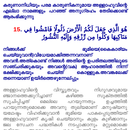
കരുണാനിധിയും പരമ കാരുണികനുമായ അള്ളാഹുവിന്റെ
എല്ലാ നാമങ്ങളും പറഞ്ഞ് അനുഗ്രഹം തേടിക്കൊണ്ട്
ആരംഭിക്കുന്നു
15
.
هُوَ الَّذِي جَعَلَ لَكُمُ الْأَرْضَ ذَلُولًا فَامْشُوا فِي
مَنَاكِبِهَا وَكُلُوا مِن رِّزْقِهِ وَإِلَيْهِ النُّشُورُ
നിങ്ങൾക്ക് ഭൂമിയെ(കൈകാര്യം
ചെയ്യുവാൻ)വിധേയമാക്കിത്തന്നവനാണ്‌
അവൻ.അത്കൊണ്ട് നിങ്ങൾ അതിന്റെ ഉപരിതലത്തിലൂടെ
സഞ്ചരിക്കുകയും അവന്റെ(വക) ആഹാരത്തിൽ നിന്ന്
ഭക്ഷിക്കുകയും ചെയ്ത് കൊള്ളുക.അവങ്കലേക്ക്
തന്നെയാണ്‌ ഉയിർത്തെഴുന്നേല്പ്പും
അള്ളാഹുവിന്റെ വിസ്തൃതവും നിഗൂഢവുമായ
ഞ്ജാനത്തെക്കുറിച്ചാണ് കഴിഞ്ഞ സൂക്തത്തിൽ
സൂചിപ്പിച്ചത് മെല്ലെ പറയുന്നതും ഉച്ചത്തിൽ
പറയുന്നതുമൊക്കെ അവനു തുല്യമാണ് .മനുഷ്യനു
യഥേഷ്ടം വിഹരിക്കുവാൻ ഭൂമിയെ പാകപ്പെടുത്തിയത്
അള്ളാഹുവാണ് കൃ‌ഷി ചെയ്യാനും കുളം കുഴിക്കാനും
ജല സേചന പദ്ധതികൾ നടപ്പാക്കാനും മറ്റുമൊക്കെ