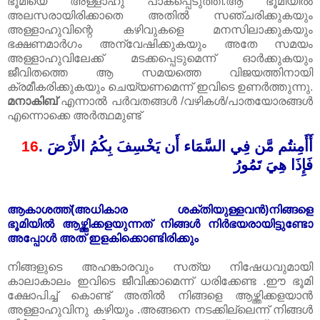
ഭൂമിയെ അള്ളാഹു പാകപ്പെടുത്തി.ആ ഭൂമിയിൽ
അലസരായിരിക്കാതെ അതിൽ സഞ്ചരിക്കുകയും
അള്ളാഹുവിന്റെ കഴിവുകളെ മനസിലാക്കുകയും
ഭക്ഷണമാർഗം അന്വേഷിക്കുകയും അതേ സമയം
അള്ളാഹുവിലേക്ക് മടക്കപ്പെടുമെന്ന് ഓർക്കുകയും
ജീവിതത്തെ ആ സമയത്തെ വിജയത്തിനായി
ക്രമീകരിക്കുകയും ചെയ്യണമെന്ന് ഇവിടെ ഉണർത്തുന്നു.
മനാകിബ്
എന്നാൽ പർവതങ്ങൾ /വഴികൾ/പാതയോരങ്ങൾ
എന്നൊക്കെ അർത്ഥമുണ്ട്
16
.
أَأَمِنتُم مَّن فِي السَّمَاء أَن يَخْسِفَ بِكُمُ الأَرْضَ
فَإِذَا هِيَ تَمُورُ
ആകാശത്ത്(അധികാര ശക്തിയുള്ളവൻ)നിങ്ങളെ
ഭൂമിയിൽ ആഴ്ത്തിക്കളയുന്നത് നിങ്ങൾ നിർഭയരായിട്ടുണ്ടോ
അപ്പോൾ അത് ഇളകിക്കൊണ്ടിരിക്കും
നിങ്ങളുടെ അഹങ്കാരവും സത്യ നിഷേധവുമായി
കാലാകാലം ഇവിടെ ജീവിക്കാമെന്ന് ധരിക്കേണ്ട .ഈ ഭൂമി
ക്ഷോപിച്ച് കൊണ്ട് അതിൽ നിങ്ങളെ ആഴ്ത്തിക്കളയാൻ
അള്ളാഹുവിനു കഴിയും .അങ്ങനെ നടക്കില്ലെന്ന് നിങ്ങൾ