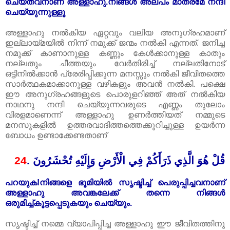
ചെയ്തവനാണ്‌ അള്ളാഹു.നിങ്ങൾ അല്പം മാത്രമേ നന്ദി
ചെയ്യുന്നുള്ളൂ
അള്ളാ‍ഹു നൽകിയ ഏറ്റവും വലിയ അനുഗ്രഹമാണ്
ഇല്ലായ്മയിൽ നിന്ന് നമുക്ക് ജന്മം നൽകി എന്നത്. ജനിച്ച
നമുക്ക് കാണാനുള്ള കണ്ണും കേൾക്കാനുള്ള കാതും
നല്ലതും ചീത്തയും വേർതിരിച്ച് നല്ലതിനോട്
ഒട്ടിനിൽക്കാൻ പ്രേരിപ്പിക്കുന്ന മനസ്സും നൽകി ജീവിതത്തെ
സാർത്ഥകമാക്കാനുള്ള വഴികളും അവൻ നൽകി. പക്ഷെ
ഈ അനുഗ്രഹങ്ങളുടെ പൊരുളറിഞ്ഞ് അത് നൽകിയ
നാഥനു നന്ദി ചെയ്യുന്നവരുടെ എണ്ണം തുലോം
വിരളമാണെന്ന് അള്ളാഹു ഉണർത്തിയത് നമ്മുടെ
മനസുകളിൽ ഉത്തരവാദിത്തത്തെക്കുറിച്ചുള്ള ഉയർന്ന
ബോധം ഉണ്ടാക്കേണ്ടതാണ്
24
.
قُلْ هُوَ الَّذِي ذَرَأَكُمْ فِي الْأَرْضِ وَإِلَيْهِ تُحْشَرُونَ
പറയുക!നിങ്ങളെ ഭൂമിയിൽ സൃഷ്ടിച്ച് പെരുപ്പിച്ചവനാണ്‌
അള്ളാഹു അവങ്കലേക്ക് തന്നെ നിങ്ങൾ
ഒരുമിച്ച്കൂട്ടപ്പെടുകയും ചെയ്യും.
സൃ‌ഷ്ടിച്ച് നമ്മെ വ്യാപിപ്പിച്ച അള്ളാഹു ഈ ജീവിതത്തിനു