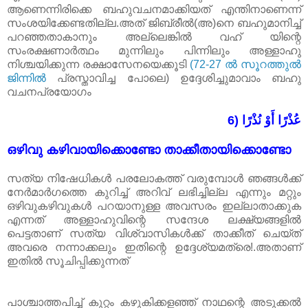
ആണെന്നിരിക്കെ ബഹുവചനമാക്കിയത് എന്തിനാണെന്ന്
സംശയിക്കേണ്ടതില്ല.അത് ജിബ്‌രീൽ(അ)നെ ബഹുമാനിച്ച്
പറഞ്ഞതാകാനും അല്ലെങ്കിൽ വഹ് യിന്റെ
സംരക്ഷണാർത്ഥം മുന്നിലും പിന്നിലും അള്ളാഹു
നിശ്ചയിക്കുന്ന രക്ഷാസേനയെക്കൂടി
(72-27 ൽ സൂറത്തുൽ
ജിന്നിൽ
പ്രസ്താവിച്ച പോലെ) ഉദ്ദേശിച്ചുമാവാം ബഹു
വചനപ്രയോഗം
6) عُذْرًا أَوْ نُذْرًا
ഒഴിവു കഴിവായിക്കൊണ്ടോ താക്കീതായിക്കൊണ്ടോ
സത്യ നിഷേധികൾ പരലോകത്ത് വരുമ്പോൾ ഞങ്ങൾക്ക്
നേർമാർഗത്തെ കുറിച്ച് അറിവ് ലഭിച്ചില്ല എന്നും മറ്റും
ഒഴിവുകഴിവുകൾ പറയാനുള്ള അവസരം ഇല്ലാതാക്കുക
എന്നത് അള്ളാഹുവിന്റെ സന്ദേശ ലക്ഷ്യങ്ങളിൽ
പെട്ടതാണ് സത്യ വിശ്വാസികൾക്ക് താക്കീത് ചെയ്ത്
അവരെ നന്നാക്കലും ഇതിന്റെ ഉദ്ദേശ്യമത്രെ!.അതാണ്
ഇതിൽ സൂചിപ്പിക്കുന്നത്
പാശ്ചാത്തപിച്ച് കുറ്റം കഴുകിക്കളഞ്ഞ് നാഥന്റെ അടുക്കൽ