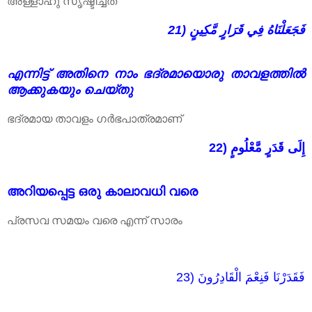
അള്ളാഹു സൃഷ്ടിച്ചത്
21) فَجَعَلْنَاهُ فِي قَرَارٍ مَّكِينٍ
എന്നിട്ട് അതിനെ നാം ഭദ്രമായൊരു താവളത്തിൽ
ആക്കുകയും ചെയ്തു
ഭദ്രമായ താവളം ഗർഭപാത്രമാണ്
22) إِلَى قَدَرٍ مَّعْلُومٍ
അറിയപ്പെട്ട ഒരു കാലാവധി വരെ
പ്രസവ സമയം വരെ എന്ന് സാരം
23) فَقَدَرْنَا فَنِعْمَ الْقَادِرُونَ