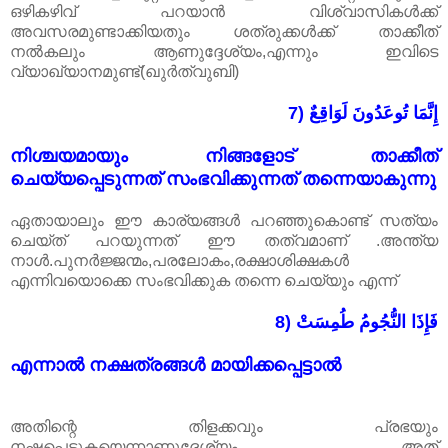
ഒഴികഴിവ് പറയാൻ വിശ്വാസികൾക്ക്
അവസരമുണ്ടാക്കിയതും ശത്രുക്കൾക്ക് താക്കീത്
നൽകലും ആണുദ്ദേശ്യം,എന്നും ഇവിടെ
വ്യാഖ്യാനമുണ്ട്(ഖുർത്വുബി)
7) إِنَّمَا تُوعَدُونَ لَوَاقِعٌ
നിശ്ചയമായും നിങ്ങളോട് താക്കീത്
ചെയ്യപ്പെടുന്നത് സംഭവിക്കുന്നത് തന്നെയാകുന്നു
ഏതായാലും ഈ കാര്യങ്ങൾ പറഞ്ഞുകൊണ്ട് സത്യം
ചെയ്ത് പറയുന്നത് ഈ തത്വമാണ് .അന്ത്യ
നാൾ.പുനർജ്ജന്മം,പരലോകം,രക്ഷാശിക്ഷകൾ
എന്നിവയൊക്കെ സംഭവിക്കുക തന്നെ ചെയ്യും എന്ന്
8) فَإِذَا النُّجُومُ طُمِسَتْ
എന്നാൽ നക്ഷത്രങ്ങൾ മായിക്കപ്പെട്ടാൽ
അതിന്റെ തിളക്കവും പ്രഭയും
നഷ്ടപ്പെടുകയെന്നാണുദ്ദേശ്യം .അത്