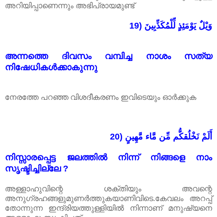
അറിയിപ്പാണെന്നും അഭിപ്രായമുണ്ട്
19) وَيْلٌ يَوْمَئِذٍ لِّلْمُكَذِّبِينَ
അന്നത്തെ ദിവസം വമ്പിച്ച നാശം സത്യ
നിഷേധികൾക്കാകുന്നു
നേരത്തേ പറഞ്ഞ വിശദീകരണം ഇവിടെയും ഓർക്കുക
20) أَلَمْ نَخْلُقكُّم مِّن مَّاء مَّهِينٍ
നിസ്സാരപ്പെട്ട ജലത്തിൽ നിന്ന് നിങ്ങളെ നാം
സൃഷ്ടിച്ചില്ലേ ?
അള്ളാഹുവിന്റെ ശക്തിയും അവന്റെ
അനുഗ്രഹങ്ങളുമുണർത്തുകയാണിവിടെ.കേവലം അറപ്പ്
തോന്നുന്ന ഇന്ദ്രിയത്തുള്ളിയിൽ നിന്നാണ് മനുഷ്യനെ