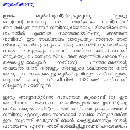
ആരംഭിക്കുന്നു
ഇമാം ഖുർത്വുബി(റ)എഴുതുന്നു
. "ഇബ്നു
മസ്ഊദ്(റ)പറഞ്ഞു. ഈ അദ്ധ്യായം നബി(സ)ക്ക്
അവതരിച്ചത് ഞങ്ങൾ നബി(സ)യോടൊപ്പം മിനായിലെ ഒരു
ഗുഹയിൽ എത്തിയ സമയത്തായിരുന്നു അങ്ങനെ
നബി(സ) ഈ അദ്ധ്യായം ഓതുകയും ഞങ്ങൾ അത്
ശ്രദ്ധിച്ച് കേൾക്കുകയും ചെയ്തു കൊണ്ടിരിക്കുമ്പോൾ ഒരു
സർപ്പം ചാടുകയും ഞങ്ങൾ അതിനെ കൊല്ലാനായി
ഓടുകയും ചെയ്തുവെങ്കിലും അത് മാളത്തിൽ പ്രവേശിച്ചു
രക്ഷപ്പെട്ടു.അപ്പോൾ നബി(സ) പറഞ്ഞു.അതിന്റെ
തിന്മയിൽ നിന്ന് നിങ്ങളും നിങ്ങളുടെ ശല്യത്തിൽ നിന്ന്
അതും സംരക്ഷിക്കപ്പെട്ടു(ഖുർത്വുബി).ഈ ഹദീസ് ഇമാം
ബുഖാരി തന്റെ സ്വഹീഹിൽ 4930-മത് ഹദീസായി
റിപ്പോർട്ട് ചെയ്തിട്ടുണ്ട്
ഇബ്നു അബ്ബാസ്(റ)ന്റെ ദാസനായ കുറൈബ് (റ) ഈ
അദ്ധ്യായം പാരായണം ചെയ്തപ്പോൾ അബ്ബാസ്(റ)ന്റെ
ഭാര്യ ഉമ്മുൽ ഫള്ല്(റ) അത് കേട്ട് കരയുകയും മോനേ!
നബി(സ) ഏറ്റവും അവസാനമായി മഗ്‌രിബ് നിസ്കാരത്തിൽ
ഈ സൂറത്ത് ഓതുന്നത് ഞാൻ കേട്ടിട്ടുണ്ടെന്നും നിന്റെ
പാരായണം എന്നെ അത് ഓർമ്മിപ്പിച്ചുവെന്ന് പറയുകയും