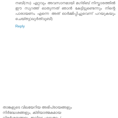
നബി(സ) ഏറ്റവും അവസാനമായി മഗ്‌രിബ് നിസ്കാരത്തിൽ
ഈ സൂറത്ത് ഓതുന്നത് ഞാൻ കേട്ടിട്ടുണ്ടെന്നും നിന്റെ
പാരായണം എന്നെ അത് ഓർമ്മിപ്പിച്ചുവെന്ന് പറയുകയും
ചെയ്തു(ഖുർത്വുബി)
Reply
താങ്കളുടെ വിലയേറിയ അഭിപ്രായങ്ങളും
നിര്‍ദ്ധേശങ്ങളും, ക്രിയാത്മകമായ
വിമര്‍ശനങ്ങളും ഇവിടെ എഴുതാം /