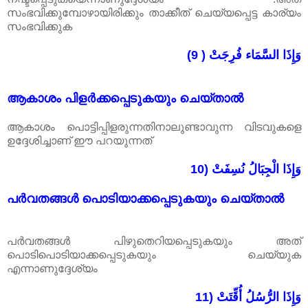
സംഭവിക്കുമ്പോഴായിരിക്കും താക്കീത് ചെയ്യപ്പെട്ട കാര്യം
സംഭവിക്കുക
(9 ) وَإِذَا السَّمَاء فُرِجَتْ
ആകാശം പിളർക്കപ്പെടുകയും ചെയ്താൽ
ആകാശം പൊട്ടിപ്പിളരുന്നതിനാലുണ്ടാവുന്ന വിടവുകളെ
ഉദ്ദേശിച്ചാണ്‌ ഈ പറയുന്നത്
10) وَإِذَا الْجِبَالُ نُسِفَتْ
പർവതങ്ങൾ പൊടിയാക്കപ്പെടുകയും ചെയ്താൽ
പർവതങ്ങൾ പിഴുതെറിയപ്പെടുകയും അത്
പൊടിപൊടിയാക്കപ്പെടുകയും ചെയ്യുക
എന്നാണുദ്ദേശ്യം
11) وَإِذَا الرُّسُلُ أُقِّتَتْ