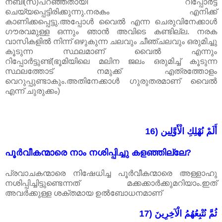
നബി(സ)പറഞ്ഞതായി റിപ്പോർട്ട്
ചെയ്യപ്പെട്ടിരിക്കുന്നു.നരകം എനിക്ക്
കാണിക്കപ്പെട്ടു.അപ്പോൾ വൈൽ എന്ന ചെരുവിനേക്കാൾ
ഗൗരവമുള്ള ഒന്നും ഞാൻ അവിടെ കണ്ടില്ല. നരക
വാസികളിൽ നിന്ന് ഒഴുകുന്ന ചലവും ചീഞ്ചലവും ഒരുമിച്ചു
കൂടുന്ന സ്ഥലമാണ്‌ വൈൽ എന്നും
റിപ്പോർട്ടുണ്ട്(ഭൂമിയിലെ മലിന ജലം ഒരുമിച്ച് കൂടുന്ന
സ്ഥലത്തോട് നമുക്ക് എത്രത്തോളം
വെറുപ്പുണ്ടാകും.അതിനേക്കാൾ ഗുരുതരമാണ്‌ വൈൽ
എന്ന് ചുരുക്കം)
16) أَلَمْ نُهْلِكِ الْأَوَّلِين
പൂർവീകന്മാരെ നാം നശിപ്പിച്ചു കളഞ്ഞില്ലേ?
പ്രവാചകന്മാരെ നിഷേധിച്ച പൂർവീകന്മാരെ അള്ളാഹു
നശിപ്പിച്ചിട്ടുണ്ടെന്നത് മക്കക്കാർക്കുമറിയാം.ഇത്
അവർക്കുള്ള ശക്തമായ ഉൽബോധനമാണ്
17) ثُمَّ نُتْبِعُهُمُ الْآخِرِينَ