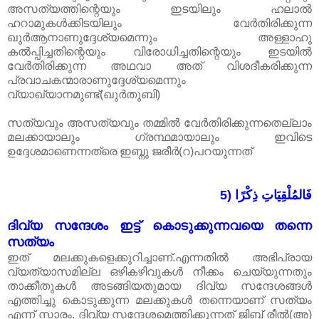
അസത്യത്തിന്റെയും ഇടയിലും ഹലാൽ
ഹറാമുകൾക്കിടയിലും വേർതിരിക്കുന്ന
ഖുർആനാണുദ്ദേശ്യമെന്നും അള്ളാഹു
കൽ‌പ്പിച്ചതിന്റെയും വിരോധിച്ചതിന്റെയും ഇടയിൽ
വേർതിരിക്കുന്ന അഥവാ അത് വിശദീകരിക്കുന്ന
പ്രവാചകന്മാരാണുദ്ദേശ്യമെന്നും
വ്യാഖ്യാനമുണ്ട്(ഖുർതുബി)
സത്യവും അസത്യവും തമ്മിൽ വേർതിരിക്കുന്നതെല്ലാം
മലക്കായാലും ഗ്രന്ഥമായാലും ഇവിടെ
ഉദ്ദേശമാണെന്നത്രെ ഇബ്നു ജരീർ(റ)പറയുന്നത്
5) فَالمُلْقِيَاتِ ذِكْرًا
ദിവ്യ സന്ദേശം ഇട്ട് കൊടുക്കുന്നവയെ തന്നെ
സത്യം
ഇത് മലക്കുകളെക്കുറിച്ചാണ്.എന്നതിൽ അഭിപ്രായ
വ്യത്യാസമില്ല ഒഴികഴിവുകൾ നീക്കം ചെയ്യുന്നതും
താക്കീതുകൾ അടങ്ങിയതുമായ ദിവ്യ സന്ദേശങ്ങൾ
എത്തിച്ചു കൊടുക്കുന്ന മലക്കുകൾ തന്നെയാണ് സത്യം
എന്ന് സാരം. ദിവ്യ സന്ദേശമെത്തിക്കുന്നത് ജിബ് രീൽ(അ)