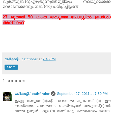
ഖുർത്വുബി(റ)എഴുതുന്നുണ്ട്,മുടിയും നഖവുമൊക്കെ
മറമാടണമെന്നും നബി(സ) പഠിപ്പിച്ചിട്ടുണ്ട്
27 മുതൽ 50 വരെ അടുത്ത പോസ്റ്റിൽ ഇൻശാ
അല്ലാഹ്
വഴികാട്ടി / pathfinder
at
7:46 PM
Share
1 comment:
വഴികാട്ടി / pathfinder
September 27, 2011 at 7:50 PM
ഇബ്നു അബ്ബാസ്(റ)ന്റെ ദാസനായ കുറൈബ് (റ) ഈ
അദ്ധ്യായം പാരായണം ചെയ്തപ്പോൾ അബ്ബാസ്(റ)ന്റെ
ഭാര്യ ഉമ്മുൽ ഫള്ല്(റ) അത് കേട്ട് കരയുകയും മോനേ!