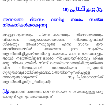
15) وَيْلٌ يَوْمَئِذٍ لِّلْمُكَذِّبِينَ
അന്നത്തെ ദിവസം വമ്പിച്ച നാശം സത്യ
നിഷേധികൾക്കാകുന്നു
അള്ളാഹുവെയും പ്രവാചകനെയും ഗ്രന്ഥത്തെയും
വിചാരണ നാളിനെയൊമൊക്കെ നിഷേധിച്ചവർക്ക്
ശിക്ഷയും അപമാനവുമുണ്ട് എന്ന് സാരം. ഈ
അദ്ധ്യായത്തിൽ പലതവണ ഈ സൂക്തം
ആവർത്തിച്ചിട്ടുണ്ട്.അതിന്റെ കാരണം പല നിഷേധങ്ങളും
അവർ നടത്തിയിട്ടുണ്ട്.ഓരോ നിഷേധത്തിന്റെയും ശിക്ഷ
മറ്റേ നിഷേധത്തിൽ നിന്ന് വ്യത്യസ്ഥമായിരിക്കുമല്ലൊ
ചില നിഷേധങ്ങൾ താരതമ്മ്യേന കൂടുതൽ
ഗുരുതരവുമായിരിക്കുമല്ലൊ.അതിനനുസരിച്ചുള്ള
നാശമുണ്ടാവുമെന്ന് സൂചിപ്പിക്കാനാണിത്
ആവർത്തിച്ചത്(ഖുർത്വുബി)
وَيْلٌ
എന്നാൽ നരകത്തിലെ വിവിധയിനം ശിക്ഷകളുള്ള ഒരു
ചെരുവ് എന്നും അർത്ഥമുണ്ട്