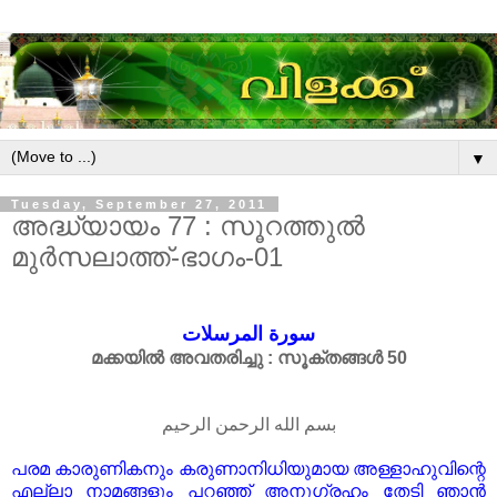
▼
Tuesday, September 27, 2011
അദ്ധ്യായം 77 : സൂറത്തുൽ
മുർസലാത്ത്-ഭാഗം-01
سورة المرسلات
മക്കയിൽ അവതരിച്ചു : സൂക്തങ്ങൾ 50
بسم الله الرحمن الرحيم
പരമ കാരുണികനും കരുണാനിധിയുമായ അള്ളാഹുവിന്റെ
എല്ലാ നാമങ്ങളും പറഞ്ഞ് അനുഗ്രഹം തേടി ഞാൻ