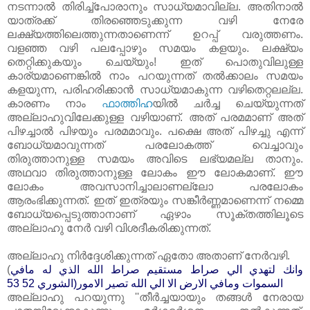
നടന്നാല്‍ തിരിച്ച്പോരാനും സാധ്യമാവില്ല. അതിനാല്‍
യാത്രക്ക്‌ തിരഞ്ഞെടുക്കുന്ന വഴി നേരേ
ലക്ഷ്യത്തിലെത്തുന്നതാണെന്ന് ഉറപ്പ്‌ വരുത്തണം.
വളഞ്ഞ വഴി പലപ്പോഴും സമയം കളയും. ലക്ഷ്യം
തെറ്റിക്കുകയും ചെയ്യും! ഇത്‌ പൊതുവിലുള്ള
കാര്യമാണെങ്കില്‍ നാം പറയുന്നത്‌ തല്‍ക്കാലം സമയം
കളയുന്ന, പരിഹരിക്കാന്‍ സാധ്യമാകുന്ന വഴിതെറ്റലല്ല.
കാരണം നാം
ഫാത്തിഹ
യില്‍ ചര്‍ച്ച ചെയ്യുന്നത്‌
അല്ലാഹുവിലേക്കുള്ള വഴിയാണ്‌. അത്‌ പരമമാണ്‌ അത്‌
പിഴച്ചാല്‍ പിഴയും പരമമാവും. പക്ഷെ അത്‌ പിഴച്ചു എന്ന്
ബോധ്യമാവുന്നത്‌ പരലോകത്ത്‌ വെച്ചാവും
തിരുത്താനുള്ള സമയം അവിടെ ലഭ്യമല്ല താനും.
അഥവാ തിരുത്താനുള്ള ലോകം ഈ ലോകമാണ്‌. ഈ
ലോകം അവസാനിച്ചാലാണല്ലോ പരലോകം
ആരംഭിക്കുന്നത്‌. ഇത്‌ ഇത്രയും സങ്കീര്‍ണ്ണമാണെന്ന് നമ്മെ
ബോധ്യപ്പെടുത്താനാണ്‌ ഏഴാം സൂക്തത്തിലൂടെ
അല്ലാഹു നേര്‍ വഴി വിശദീകരിക്കുന്നത്‌.
അല്ലാഹു നിര്‍ദ്ദേശിക്കുന്നത്‌ ഏതോ അതാണ്‌ നേര്‍വഴി.
(
وانك لتهدي الي صراط مستقيم صراط الله الذي له مافي
السموات ومافي الارض الا الي الله تصير الامور(الشوري 52 53
അല്ലാഹു പറയുന്നു ''തീര്‍ച്ചയായും തങ്ങള്‍ നേരായ