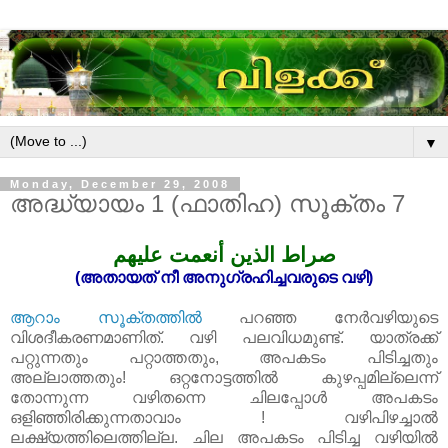
▼
Monday, December 29, 2008
അദ്ധ്യായം 1 (ഫാതിഹ) സൂക്തം 7
صراط الذين أنعمت عليهم
(അതായത്‌ നീ അനുഗ്രഹിച്ചവരുടെ വഴി)
ആറാം സൂക്തത്തില്‍
പറഞ്ഞ നേര്‍വഴിയുടെ
വിശദീകരണമാണിത്‌. വഴി പലവിധമുണ്ട്‌. യാത്രക്ക്‌
പറ്റുന്നതും പറ്റാത്തതും, അപകടം പിടിച്ചതും
അല്ലാത്തതും! ഒറ്റനോട്ടത്തില്‍ കുഴപ്പമില്ലെന്ന്
തോന്നുന്ന വഴിതന്നെ ചിലപ്പോള്‍ അപകടം
ഒളിഞ്ഞിരിക്കുന്നതാവാം ! വഴിപിഴച്ചാല്‍
ലക്ഷ്യത്തിലെത്തില്ല. ചില അപകടം പിടിച്ച വഴിയില്‍