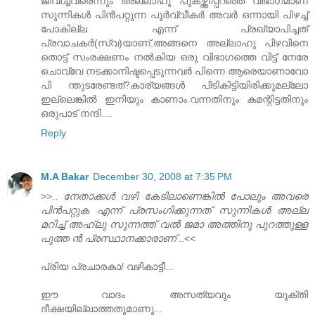
ജീവിച്ചവരെന്നും അല്ലാഹു പുകഴ്ത്തിപ്പറഞ്ഞ വിഭാഗമാണ്‌
സുന്നികൾ പിൻപറ്റുന്ന പൂർവ്വീകർ അവർ ഒന്നായി പിഴച്ച്‌
പോകില്ല എന്ന് പ്രഖ്യാപിച്ചത്‌
പ്രവാചകർ(സ്വ)യാണ്‌.അങ്ങനെ അല്ലാഹു പിഴവിനെ
തൊട്ട്‌ സംരക്ഷണം നൽകിയ ഒരു വിഭാഗത്തെ വിട്ട്‌ നേരേ
ചൊവ്വേ നടക്കാനിഷ്ടപ്പെടുന്നവർ പിന്നെ ആരെയാണാവോ
പി ന്തുടരേണ്ടത്‌?കാര്യങ്ങൾ പിടികിട്ടിയിരിക്കുമല്ലോ
ഇല്ലെങ്കിൽ ഇനിയും കാണാം.വന്നതിനും കമന്റിട്ടതിനും
ഒരുപാട്‌ നന്ദി....
Reply
M.A Bakar
December 30, 2008 at 7:35 PM
>>..
നേതാക്കള്‍ വഴി കേടിലാണെങ്കില്‍ പോലും അവരെ
പിന്‍പറ്റുക എന്ന് പ്രസംഗിക്കുന്നത്‌ സുന്നികള്‍ അല്ല
മറിച്ച്‌ അഹ്‌ലു സുന്നത്ത്‌ വല്‍ ജമാ അത്തിനു പുറത്തുള്ള
പുത്ത ന്‍ പ്രസ്ഥാനക്കാരാണ്
..<<
പ്രിയ പ്രചാരകാ/ വഴികാട്ടീ...
ഈ വാദം അസത്യവും യുക്തി
ദീക്ഷയില്ലാത്തതുമാണു...