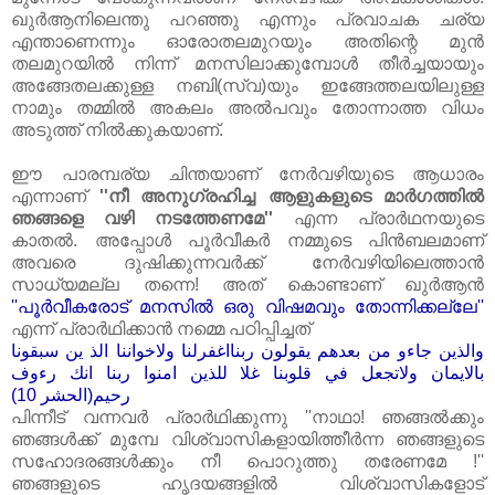
ഖുര്‍ആനിലെന്തു പറഞ്ഞു എന്നും പ്രവാചക ചര്യ
എന്താണെന്നും ഓരോതലമുറയും അതിന്റെ മുന്‍
തലമുറയില്‍ നിന്ന് മനസിലാക്കുമ്പോള്‍ തീര്‍ച്ചയായും
അങ്ങേതലക്കുള്ള നബി(സ്വ)യും ഇങ്ങേത്തലയിലുള്ള
നാമും തമ്മില്‍ അകലം അല്‍പവും തോന്നാത്ത വിധം
അടുത്ത്‌ നില്‍ക്കുകയാണ്‌.
ഈ പാരമ്പര്യ ചിന്തയാണ്‌ നേര്‍വഴിയുടെ ആധാരം
എന്നാണ്‌
''നീ അനുഗ്രഹിച്ച ആളുകളുടെ മാര്‍ഗത്തില്‍
ഞങ്ങളെ വഴി നടത്തേണമേ''
എന്ന പ്രാര്‍ഥനയുടെ
കാതല്‍. അപ്പോള്‍ പൂര്‍വീകര്‍ നമ്മുടെ പിന്‍ബലമാണ്‌
അവരെ ദുഷിക്കുന്നവര്‍ക്ക്‌ നേര്‍വഴിയിലെത്താന്‍
സാധ്യമല്ല തന്നെ! അത്‌ കൊണ്ടാണ്‌ ഖുര്‍ആന്‍
''പൂര്‍വീകരോട്‌ മനസില്‍ ഒരു വിഷമവും തോന്നിക്കല്ലേ''
എന്ന് പ്രാര്‍ഥിക്കാന്‍ നമ്മെ പഠിപ്പിച്ചത്‌
والذين جاءو من بعدهم يقولون ربنااغفرلنا ولاخواننا الذ ين سبقونا
بالايمان ولاتجعل في قلوبنا غلا للذين امنوا ربنا انك رءوف
رحيم(الحشر 10)
പിന്നീട്‌ വന്നവര്‍ പ്രാര്‍ഥിക്കുന്നു ''നാഥാ! ഞങ്ങല്‍ക്കും
ഞങ്ങള്‍ക്ക്‌ മുമ്പേ വിശ്വാസികളായിത്തീര്‍ന്ന ഞങ്ങളുടെ
സഹോദരങ്ങള്‍ക്കും നീ പൊറുത്തു തരേണമേ !''
ഞങ്ങളുടെ ഹൃദയങ്ങളില്‍ വിശ്വാസികളോട്‌