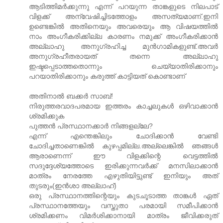
ആടിത്തിമർക്കുന്നു എന്ന് പറയുന്ന താങ്കളുടെ നിലപാട്‌
വിളക്ക്‌ അന്വേഷിച്ചിടത്തോളം അസത്യമാണ്‌.ഇനി
ഉണ്ടെങ്കിൽ അതിനെയും അവരെയും ആ വിഷയത്തിൽ
നാം അംഗീകരിക്കില്ല കാരണം നമുക്ക്‌ അംഗീകരിക്കാൻ
അല്ലാഹു അനുഗ്രഹിച്ച മുൻഗാമികളുണ്ട്‌.അവർ
അനുഗ്രഹീതരായത്‌ തന്നെ അല്ലാഹു
ഇഷ്ടപ്പെടാത്തതൊന്നും ചെയ്യാതിരിക്കാനും
പറയാതിരിക്കാനും കരുത്ത്‌ കാട്ടിയത്‌ കൊണ്ടാണ്‌
അതിനാൽ ബക്കർ സാബ്‌!
നിരുത്തരവാദപരമായ ഇത്തരം കാച്ചലുകൾ ഒഴിവാക്കാൻ
ശ്രമിക്കുക
പുത്തൻ പ്രസ്ഥാനക്കാർ നിങ്ങളല്ലേ?
എന്ന് എന്തെങ്കിലും ചോദിക്കാൻ വേണ്ടി
ചോദിച്ചതാണെങ്കിൽ കുഴപ്പമില്ല.അല്ലെങ്കിൽ ഞങ്ങൾ
ആരാണെന്ന് ഈ വിളക്കിന്റെ വെട്ടത്തിൽ
സദുദ്ദേശ്യത്തോടെ ഇരിക്കുന്നവർക്ക്‌ മനസിലാക്കാൻ
മാത്രം നേരത്തേ എഴുതിയിട്ടുണ്ട്‌ ഇനിയും അത്‌
തുടരും(ഇൻശാ അല്ലാഹ്‌)
ഒരു പ്രസ്ഥാനത്തിന്റെയും കുടചൂടാത്ത താങ്കൾ ഏത്‌
പ്രസ്ഥാനത്തേയും വസ്തുതാ പരമായി സമീപിക്കാൻ
ശ്രമിക്കണം വിമർശിക്കാനായി മാത്രം ജീവിക്കരുത്‌