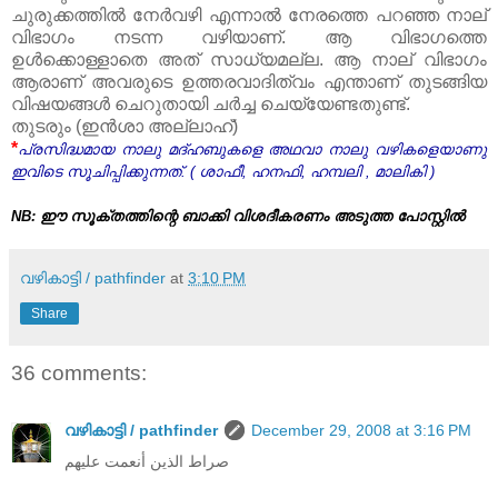
ചുരുക്കത്തില്‍ നേര്‍വഴി എന്നാല്‍ നേരത്തെ പറഞ്ഞ നാല്‌
വിഭാഗം നടന്ന വഴിയാണ്‌. ആ വിഭാഗത്തെ
ഉള്‍ക്കൊള്ളാതെ അത്‌ സാധ്യമല്ല. ആ നാല്‌ വിഭാഗം
ആരാണ്‌ അവരുടെ ഉത്തരവാദിത്വം എന്താണ്‌ തുടങ്ങിയ
വിഷയങ്ങള്‍ ചെറുതായി ചര്‍ച്ച ചെയ്യേണ്ടതുണ്ട്‌.
തുടരും (ഇന്‍ശാ അല്ലാഹ്‌)
*
പ്രസിദ്ധമായ നാലു മദ്‌ഹബുകളെ അഥവാ നാലു വഴികളെയാണു
ഇവിടെ സൂചിപ്പിക്കുന്നത്‌. ( ശാഫീ, ഹനഫി, ഹമ്പലി , മാലികി )
NB: ഈ സൂക്തത്തിന്റെ ബാക്കി വിശദീകരണം അടുത്ത പോസ്റ്റില്‍
വഴികാട്ടി / pathfinder
at
3:10 PM
Share
36 comments:
വഴികാട്ടി / pathfinder
December 29, 2008 at 3:16 PM
صراط الذين أنعمت عليهم