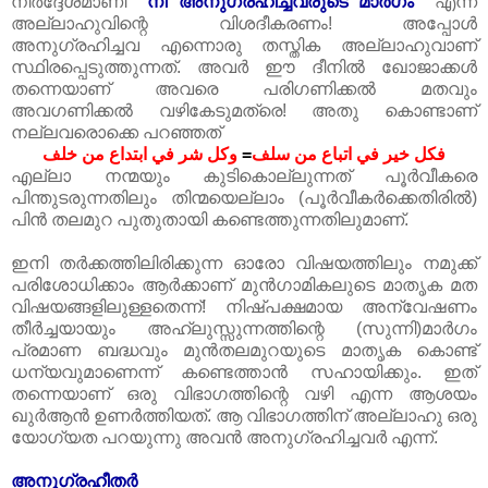
നിര്‍ദ്ദേശമാണീ
''നീ അനുഗ്രഹിച്ചവരുടെ മാര്‍ഗം''
എന്ന
അല്ലാഹുവിന്റെ വിശദീകരണം! അപ്പോള്‍
അനുഗ്രഹിച്ചവ എന്നൊരു തസ്തിക അല്ലാഹുവാണ്‌
സ്ഥിരപ്പെടുത്തുന്നത്‌. അവര്‍ ഈ ദീനില്‍ ഖോജാക്കള്‍
തന്നെയാണ്‌ അവരെ പരിഗണിക്കല്‍ മതവും
അവഗണിക്കല്‍ വഴികേടുമത്രെ! അതു കൊണ്ടാണ്‌
നല്ലവരൊക്കെ പറഞ്ഞത്‌
وكل شر في ابتداع من خلف
=
كل خير في اتباع من سلف
ف
എല്ലാ നന്മയും കുടികൊല്ലുന്നത്‌ പൂര്‍വീകരെ
പിന്തുടരുന്നതിലും തിന്മയെല്ലാം (പൂര്‍വീകര്‍ക്കെതിരില്‍)
പിന്‍ തലമുറ പുതുതായി കണ്ടെത്തുന്നതിലുമാണ്‌.
ഇനി തര്‍ക്കത്തിലിരിക്കുന്ന ഓരോ വിഷയത്തിലും നമുക്ക്‌
പരിശോധിക്കാം ആര്‍ക്കാണ്‌ മുന്‍ഗാമികലുടെ മാതൃക മത
വിഷയങ്ങളിലുള്ളതെന്ന്! നിഷ്പക്ഷമായ അന്വേഷണം
തീര്‍ച്ചയായും അഹ്‌ലുസ്സുന്നത്തിന്റെ (സുന്നി)മാര്‍ഗം
പ്രമാണ ബദ്ധവും മുന്‍തലമുറയുടെ മാതൃക കൊണ്ട്‌
ധന്യവുമാണെന്ന് കണ്ടെത്താന്‍ സഹായിക്കും. ഇത്‌
തന്നെയാണ്‌ ഒരു വിഭാഗത്തിന്റെ വഴി എന്ന ആശയം
ഖുര്‍ആന്‍ ഉണര്‍ത്തിയത്‌. ആ വിഭാഗത്തിന്‌ അല്ലാഹു ഒരു
യോഗ്യത പറയുന്നു അവന്‍ അനുഗ്രഹിച്ചവര്‍ എന്ന്.
അനുഗ്രഹീതര്‍