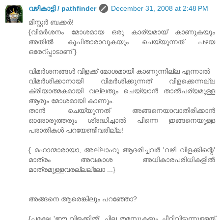
വഴികാട്ടി / pathfinder
December 31, 2008 at 2:48 PM
മിസ്റ്റർ ബക്കർ!
{വിമര്‍ശനം മോശമായ ഒരു കാര്യമായ്‌ കാണുകയും
അതില്‍ കൂപിതാരാവുകയും ചെയ്യുന്നത്‌ പഴയ
ഒരേറ്‌പ്പാടാണ്‌ }
വിമർശനങ്ങൾ വിളക്ക്‌ മോശമായി കാണുന്നില്ല എന്നാൽ
വിമർശിക്കാനായി വിമർശിക്കുന്നത്‌ വിളക്കെന്നല്ല
ക്രിയാത്മകമായി വല്ലതും ചെയ്യാൻ താൽപര്യമുള്ള
ആരും മോശമായി കാണും.
താൻ ചെയ്യുന്നത്‌ അങ്ങനെയാവാതിരിക്കാൻ
ഓരോരുത്തരും ശ്രദ്ധിച്ചാൽ പിന്നെ ഇങ്ങനെയുള്ള
പരാതികൾ പറയേണ്ടിവരില്ല!
{ മഹാന്മാരായാ, അല്ലാഹു ആദരിച്ചവര്‍ 'വഴി വിളക്കിന്റെ'
മാത്രം അവകാശ അധികാരപരിധികളില്‍
മാത്രമുള്ളവരല്ലല്ലോ ...}
അങ്ങനെ ആരെങ്കിലും പറഞ്ഞോ?
{പക്ഷേ 'ഈ വിളക്കില്‍' ചില തമസ്സുകളും ചീറ്റിവിടുന്നുള്ളത്