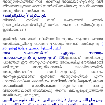
അനുഗ്രഹത്തിന്‌ നന്ദി കാണിച്ച്‌ അല്ല്ലാഹുവിന്റെ വഴി
തിരഞ്ഞെടുത്തവരാണ്‌ ഇവർക്ക്‌ അല്ലാഹു ശാശ്വതമായ
അനുഗ്രഹം നൽകുന്നു.
لئن شكرتم لأزيدنكم(ابراهيم7
നിങ്ങൾ എനിക്ക്‌ നന്ദി ചെയ്താൽ ഞാൻ
(അനുഗ്രഹം)വർദ്ധിപ്പിച്ച്‌ തരിക തന്നെ ചെയ്യും(സൂറ:
ഇബ്‌റാഹീം7 )
ഇതിന്റെ ഭാഗമായി വിശ്വാസിക്കേറ്റവും ആനന്ദകരമായ
അല്ലാഹുവിന്റെ ദർശനം പോലും അവൻ നൽകുന്നു
(
للذين أحسنوا الحسني وزيادة (يونس 26
നന്മ ചെയ്തവർക്ക്‌ ഏറ്റവും നന്മയും
വർദ്ധനയമുണ്ട്‌(സൂറ:യൂനുസ്‌ 26)
എന്നാണ്‌ അല്ലാഹു
പറഞ്ഞത്‌ ഈ അനുഗ്രഹത്തെ അപേക്ഷിച്ച്‌ ഭൗതികമായി
ലഭിക്കുന്ന അനുഗ്രഹങ്ങൾ യഥാർത്ഥത്തിൽ
അനുഗ്രഹമല്ല അല്ലാഹുവിന്റെ വെറും
ആനുകൂല്യമാണ്‌ ഇതാണ്‌ അനുഗ്രഹീതർ എന്ന
ഫാത്തിഹയിലെ പരാമർശം.
നബിമാർ, സിദ്ധീഖുകള്‍, രക്ത
സാക്ഷികൾ, സാലിഹുകൾ
എന്നിങ്ങനെ നാലു
വിഭാഗത്തിലായി അല്ലാഹു തന്നെ ക്ലിപ്തപ്പെടുത്തിയത്‌
അല്ലാഹു പറയുന്നു..
ومن يطع الله والرسول فأولئك مع الذين انعم الله عليهم من النبيين
والصديقين والشهداء والصالحين وحسن اولئك رفيقا(النساء 69