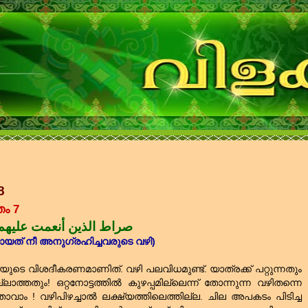
8
ം 7
صراط الذين أنعمت عليهم
യത്‌ നീ അനുഗ്രഹിച്ചവരുടെ വഴി)
ുടെ വിശദീകരണമാണിത്‌. വഴി പലവിധമുണ്ട്‌. യാത്രക്ക്‌ പറ്റുന്നതും
ാത്തതും! ഒറ്റനോട്ടത്തില്‍ കുഴപ്പമില്ലെന്ന് തോന്നുന്ന വഴിതന്നെ
താവാം ! വഴിപിഴച്ചാല്‍ ലക്ഷ്യത്തിലെത്തില്ല. ചില അപകടം പിടിച്ച