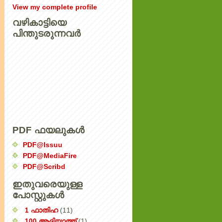
View my complete profile
വഴികാട്ടിയെ
പിന്തുടരുന്നവര്‍
PDF ഫയലുകൾ
PDF@Issuu
PDF@MediaFire
PDF@Scribd
ഇതുവരെയുള്ള
പോസ്റ്റുകൾ
1 ഫാതിഹ
(11)
100 ആദിയാത്ത്
(1)