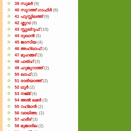
39 സുമർ
(9)
40 സൂറത്ത് ഗാഫിർ
(8)
41 ഫുസ്സിലത്ത്
(9)
42 ശ്ശുറാ
(8)
43 സ്സുഖ്‌റുഫ്
(10)
44 ദുഖാൻ
(5)
45 ജാസിയ
(4)
46 അഹ്‌ഖാഫ്
(4)
47 മുഹമ്മദ്
(3)
48 ഫത്‌ഹ്
(3)
49 ഹുജുറാത്ത്
(2)
50 ഖാഫ്
(2)
51 ദാരിയാത്ത്
(2)
52 ഥൂർ
(2)
53 നജ്‌മ്
(4)
54 അൽ ഖമർ
(3)
55 റഹ്‌മാൻ
(2)
56 വാഖിഅ;
(2)
57 ഹദീദ്
(3)
58 മുജാദില
(2)