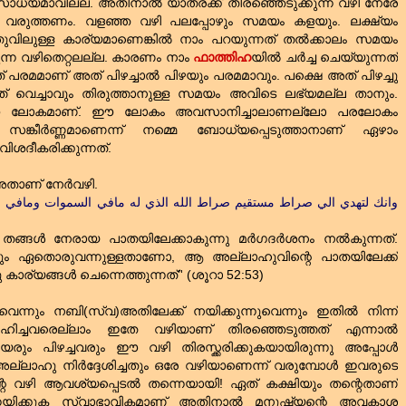
 സാധ്യമാവില്ല. അതിനാല്‍ യാത്രക്ക്‌ തിരഞ്ഞെടുക്കുന്ന വഴി നേരേ
പ്പ്‌ വരുത്തണം. വളഞ്ഞ വഴി പലപ്പോഴും സമയം കളയും. ലക്ഷ്യം
ുവിലുള്ള കാര്യമാണെങ്കില്‍ നാം പറയുന്നത്‌ തല്‍ക്കാലം സമയം
ുന്ന വഴിതെറ്റലല്ല. കാരണം നാം
ഫാത്തിഹ
യില്‍ ചര്‍ച്ച ചെയ്യുന്നത്‌
പരമമാണ്‌ അത്‌ പിഴച്ചാല്‍ പിഴയും പരമമാവും. പക്ഷെ അത്‌ പിഴച്ചു
്‌ വെച്ചാവും തിരുത്താനുള്ള സമയം അവിടെ ലഭ്യമല്ല താനും.
ഈ ലോകമാണ്‌. ഈ ലോകം അവസാനിച്ചാലാണല്ലോ പരലോകം
 സങ്കീര്‍ണ്ണമാണെന്ന് നമ്മെ ബോധ്യപ്പെടുത്താനാണ്‌ ഏഴാം
ശദീകരിക്കുന്നത്‌.
അതാണ്‌ നേര്‍വഴി.
തങ്ങള്‍ നേരായ പാതയിലേക്കാകുന്നു മര്‍ഗദര്‍ശനം നല്‍കുന്നത്‌.
തും ഏതൊരുവന്നുള്ളതാണോ, ആ അല്ലാഹുവിന്റെ പാതയിലേക്ക്‌
ാര്യങ്ങള്‍ ചെന്നെത്തുന്നത്‌'' (ശൂറാ 52:53)
നുവെന്നും നബി(സ്വ)അതിലേക്ക്‌ നയിക്കുന്നുവെന്നും ഇതില്‍ നിന്ന്
ച്ചവരെല്ലാം ഇതേ വഴിയാണ്‌ തിരഞ്ഞെടുത്തത്‌ എന്നാല്‍
ും പിഴച്ചവരും ഈ വഴി തിരസ്ക്കരിക്കുകയായിരുന്നു അപ്പോള്‍
ലാഹു നിര്‍ദ്ദേശിച്ചതും ഒരേ വഴിയാണെന്ന് വരുമ്പോള്‍ ഇവരുടെ
െ വഴി ആവശ്യപ്പെടല്‍ തന്നെയായി! ഏത്‌ കക്ഷിയും തന്റെതാണ്‌
നയിക്കുക സ്വാഭാവികമാണ്‌ അതിനാല്‍ മനുഷ്യന്റെ അവകാശ