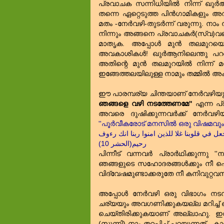
പ്രവാചക സന്നിധിയില്‍ നിന്ന് ഖുര
തന്നെ ഏറ്റെടുത്ത പിന്‍ഗാമികളു
മതം -നേര്‍വഴി-തുടര്‍ന്ന് വരുന്നു. ന
നിന്നും അങ്ങനെ പ്രവാചകര്‍(സ്വ)വര
മാതൃക. അപ്പോള്‍ മുന്‍ തലമുറയെ വി
അവകാശികള്‍! ഖുര്‍ആനിലെന്തു പ
അതിന്റെ മുന്‍ തലമുറയില്‍ നിന്ന് 
ഇങ്ങേത്തലയിലുള്ള നാമും തമ്മില്‍ അ
ഈ പാരമ്പര്യ ചിന്തയാണ്‌ നേര്‍വഴി
ഞങ്ങളെ വഴി നടത്തേണമേ''
എന്ന പ്ര
അവരെ ദുഷിക്കുന്നവര്‍ക്ക്‌ നേര്‍
''പൂര്‍വീകരോട്‌ മനസില്‍ ഒരു വിഷമവും
جعل في قلوبنا غلا للذين امنوا ربنا انك رءوف
رحيم(الحشر 10)
പിന്നീട്‌ വന്നവര്‍ പ്രാര്‍ഥിക്കുന്നു
ഞങ്ങളുടെ സഹോദരങ്ങള്‍ക്കും നീ പ
വിദ്വേഷമുണ്ടാക്കരുതേ നീ കനിവുറ്റവ
അപ്പോള്‍ നേര്‍വഴി ഒരു വിഭാഗം ന
ചര്യയും അവഗണിക്കുകയല്ല മറിച്ച്‌ ഒ
ചെയ്തിരിക്കുകയാണ്‌ അല്ലാഹു. ഇവ
(സുന്നി) നാം തറപ്പിച്ച്‌ പറയുന്നത്