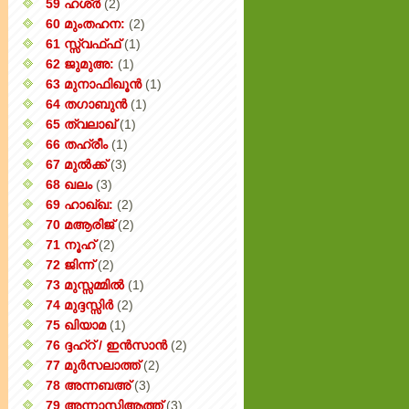
59 ഹശ്ർ
(2)
60 മുംതഹന:
(2)
61 സ്സ്വഫ്ഫ്
(1)
62 ജുമുഅ:
(1)
63 മുനാഫിഖൂൻ
(1)
64 തഗാബുൻ
(1)
65 ത്വലാഖ്
(1)
66 തഹ്‌രീം
(1)
67 മുൽക്ക്
(3)
68 ഖലം
(3)
69 ഹാഖ്ഖ:
(2)
70 മആരിജ്
(2)
71 നൂഹ്
(2)
72 ജിന്ന്
(2)
73 മുസ്സമ്മിൽ
(1)
74 മുദ്ദസ്സിർ
(2)
75 ഖിയാമ
(1)
76 ദ്ദഹ്റ് / ഇൻസാൻ
(2)
77 മുർസലാത്ത്
(2)
78 അന്നബഅ്
(3)
79 അന്നാസിആത്ത്‌
(3)