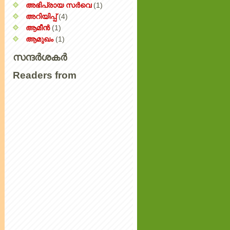
അഭിപ്രായ സര്‍‌വെ
(1)
അറിയിപ്പ്‌
(4)
ആമീൻ
(1)
ആമുഖം
(1)
സന്ദർശകർ
Readers from