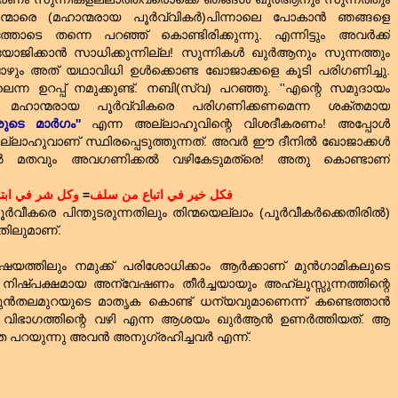
്മാരെ (മഹാന്മരായ പൂര്‍വ്വികര്‍)പിന്നാലെ പോകാന്‍ ഞങ്ങളെ
്തോടെ തന്നെ പറഞ്ഞ്‌ കൊണ്ടിരിക്കുന്നു. എന്നിട്ടും അവര്‍ക്ക്‌
ക്കാന്‍ സാധിക്കുന്നില്ല! സുന്നികള്‍ ഖുര്‍ആനും സുന്നത്തും
ോഴും അത്‌ യഥാവിധി ഉള്‍ക്കൊണ്ട ഖോജാക്കളെ കൂടി പരിഗണിച്ചു.
ന്ന ഉറപ്പ്‌ നമുക്കുണ്ട്‌. നബി(സ്വ) പറഞ്ഞു. ''എന്റെ സമുദായം
 മഹാന്മരായ പൂര്‍വ്വികരെ‍ പരിഗണിക്കണമെന്ന ശക്തമായ
ടെ മാര്‍ഗം''
എന്ന അല്ലാഹുവിന്റെ വിശദീകരണം! അപ്പോള്‍
ാഹുവാണ്‌ സ്ഥിരപ്പെടുത്തുന്നത്‌. അവര്‍ ഈ ദീനില്‍ ഖോജാക്കള്‍
്‍ മതവും അവഗണിക്കല്‍ വഴികേടുമത്രെ! അതു കൊണ്ടാണ്‌
وكل شر في ابت
=
كل خير في اتباع من سلف
ف
‍വീകരെ പിന്തുടരുന്നതിലും തിന്മയെല്ലാം (പൂര്‍വീകര്‍ക്കെതിരില്‍)
തിലുമാണ്‌.
ഷയത്തിലും നമുക്ക്‌ പരിശോധിക്കാം ആര്‍ക്കാണ്‌ മുന്‍ഗാമികലുടെ
നിഷ്പക്ഷമായ അന്വേഷണം തീര്‍ച്ചയായും അഹ്‌ലുസ്സുന്നത്തിന്റെ
മുന്‍തലമുറയുടെ മാതൃക കൊണ്ട്‌ ധന്യവുമാണെന്ന് കണ്ടെത്താന്‍
 വിഭാഗത്തിന്റെ വഴി എന്ന ആശയം ഖുര്‍ആന്‍ ഉണര്‍ത്തിയത്‌. ആ
പറയുന്നു അവന്‍ അനുഗ്രഹിച്ചവര്‍ എന്ന്.