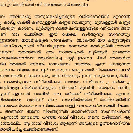
ാനും! അതിനാല്‍ വഴി അവരുടെ സ്വന്തമല്ല.
ണം അല്ലാഹു അനുഗ്രഹിച്ചവരുടെ വഴിയാണല്ലോ എന്നാല്‍
ാഴ്ച്ച ശക്തി കുറവുള്ളവര്‍ കണ്ണട വെക്കുന്നു. മുമ്പുള്ളവര്‍ കണ്ണട
നയിക്കരുത്‌. കാരണം ഖുര്‍ആന്‍ ഓത്ത്‌ മുമ്പുള്ളവരുടെ വഴിയാണ്‌ അത്‌
ാണ്‌ നാം ചെയ്തത്‌. ഇത്‌ പോലെ ഖുര്‍ആനും സുന്നത്തും
ണ്ണടയാണ്‌ ഇമാമുകളുടെ ഗവേഷണം. ലോകത്ത്‌ ഈ കണ്ണടയുടെ
പ്രസിദ്ധവുമായി നിലവിലുള്ളത്‌.
വേണ്ടത്ര കാഴ്ച്ചയില്ലാത്തവന്‌
െന്ന് തത്വത്തില്‍ നാം സമ്മതിച്ചാല്‍ ഖുര്‍ആന്‍ വേണ്ടത്ര
പനികളിലൊന്നിനെ
ആശ്രയിച്ചേ പറ്റൂ! ഇവിടെ ചിലര്‍ ഞങ്ങള്‍ക്ക്‌
്ല ഞങ്ങല്‍ സ്വയം ഗവേഷണം നടത്താം എന്ന് പറയുന്നത്‌
കാരണം വ്യാജ ഡോക്ടര്‍ നടത്തുന്ന ഓപ്പറേഷന്‍ വിജയകരമായാല്‍
ഗവേഷണത്തിനു വേണ്ട ഒരു യോഗ്യതയും ഇന്ന് നമുക്കൊന്നുമില്ല.
്മതിച്ചവരെ സ്വീകരിക്കുക നമ്മുടെ വിശ്വാസവും കര്‍മ്മവും
ങളിലുള്ള വിശ്വാസികളുടെ നിലപാട്‌. മുസ്‌ലിം സമൂഹം ഒന്നിച്ച്‌
ടുണ്ട്‌ എന്നാല്‍ നാലില്‍ ഒരു മദ്‌ഹബ്‌ സ്വീകരിക്കുക എന്നത്‌
ാക്ഷേപം തുടര്‍ന്ന് വന്ന നടപടിക്രമമാണ്‌ അതിനെതിരില്‍
വിശ്വാസയോഗ്യരായ പണ്ഡിതന്മാരെ തള്ളി ഒരു യോഗ്യതയുമില്ലാത്ത
തും അങ്ങനെ തന്നെ വിഴുങ്ങുന്നത്‌ കാണുമ്പോള്‍ സഹതാപമാണ്‌
‍വഴി എന്നാല്‍ നേരത്തെ പറഞ്ഞ നാല്‌ വിഭാഗം നടന്ന വഴിയാണ്‌. ആ
സാധ്യമല്ല. ആ നാല്‌ വിഭാഗം ആരാണ്‌ അവരുടെ ഉത്തരവാദിത്വം
യി ചര്‍ച്ച ചെയ്യേണ്ടതുണ്ട്‌.