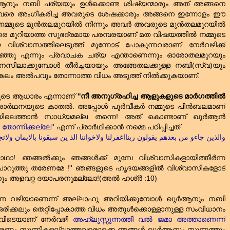
്‍ആനും നബി ചര്യയും ഉള്‍ക്കൊണ്ട ശിഷ്യന്മാരും അത്‌ അങ്ങനെ
ം അവരെ അംഗീകരിച്ച അവരുടെ ശേഷക്കാരും അങ്ങനെ ഇന്നോളം ഈ
ാം നമ്മുടെ മുന്‍തലമുറയില്‍ നിന്നും അവര്‍ അവരുടെ മുന്‍തലമുറയില്‍
െ മുറിയാത്ത സുഭദ്രമായ പരമ്പരയാണ്‌ മത വിഷയത്തില്‍ നമ്മുടെ
ശ്വാസത്തിലെടുത്ത്‌ മുന്നോട്‌ പോകുന്നവരാണ്‌ നേര്‍വഴിക്ക്‌
റഞ്ഞു എന്നും പ്രവാചക ചര്യ എന്താണെന്നും ഓരോതലമുറയും
മനസിലാക്കുമ്പോള്‍ തീര്‍ച്ചയായും അങ്ങേതലക്കുള്ള നബി(സ്വ)യും
കലം അല്‍പവും തോന്നാത്ത വിധം അടുത്ത്‌ നില്‍ക്കുകയാണ്‌.
യുടെ ആധാരം എന്നാണ്‌
''നീ അനുഗ്രഹിച്ച ആളുകളുടെ മാര്‍ഗത്തില്‍
ാര്‍ഥനയുടെ കാതല്‍. അപ്പോള്‍ പൂര്‍വീകര്‍ നമ്മുടെ പിന്‍ബലമാണ്‌
വഴിയിലെത്താന്‍ സാധ്യമല്ല തന്നെ! അത്‌ കൊണ്ടാണ്‌ ഖുര്‍ആന്‍
 തോന്നിക്കല്ലേ''
എന്ന് പ്രാര്‍ഥിക്കാന്‍ നമ്മെ പഠിപ്പിച്ചത്‌
والذين جاءو من بعدهم يقولون ربنااغفرلنا ولاخواننا الذ ين سبقونا بالايمان ولات
 ''നാഥാ! ഞങ്ങല്‍ക്കും ഞങ്ങള്‍ക്ക്‌ മുമ്പേ വിശ്വാസികളായിത്തീര്‍ന്ന
ൊറുത്തു തരേണമേ !'' ഞങ്ങളുടെ ഹൃദയങ്ങളില്‍ വിശ്വാസികളോട്‌
നും അളവറ്റ ദയാപരനുമല്ലോ!(അല്‍ ഹശ്‌ര്‍ :10)
ടന്ന വഴിയാണെന്ന് അല്ലാഹു അറിയിക്കുമ്പോള്‍ ഖുര്‍ആനും നബി
രിക്കലും തെറ്റിപ്പോകാത്ത വിധം അതുള്‍‍ക്കൊള്ളാനുള്ള സംവിധാനം
ിടെയാണ്‌ നേര്‍വഴി
അഹ്‌ലുസ്സുന്നത്തി വല്‍ ജമാ അത്താണെന്ന്
‌ . കാരണം സുന്നികളല്ലാത്തവരൊക്കെ ഞങ്ങള്‍ ഖുര്‍ആനും സുന്നത്തും