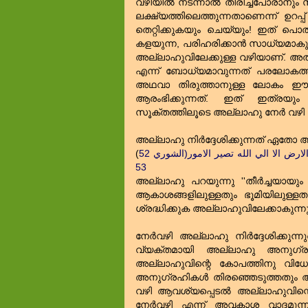
വഴിയില്‍ നടന്നാല്‍ തിരിച്ച്പോരാനും
ലക്ഷ്യത്തിലെത്തുന്നതാണെന്ന് ഉറ
തെറ്റിക്കുകയും ചെയ്യും! ഇത്‌ പൊത
കളയുന്ന, പരിഹരിക്കാന്‍ സാധ്യമാക
അല്ലാഹുവിലേക്കുള്ള വഴിയാണ്‌. അത്‌ 
എന്ന് ബോധ്യമാവുന്നത്‌ പരലോകത്ത
അഥവാ തിരുത്താനുള്ള ലോകം 
ആരംഭിക്കുന്നത്‌. ഇത്‌ ഇത്രയും
സൂക്തത്തിലൂടെ അല്ലാഹു നേര്‍ വഴി വി
അല്ലാഹു നിര്‍ദ്ദേശിക്കുന്നത്‌ ഏതോ 
(
وانك لتهدي الي صراط مستقيم صراط الله الذي له مافي السموات ومافي الارض الا الي الله تصير الامور(الشوري 52
53
അല്ലാഹു പറയുന്നു ''തീര്‍ച്ചയായും 
ആകാശങ്ങളിലുള്ളതും ഭൂമിയിലുള്ള
ശ്രദ്ധിക്കുക അല്ലാഹുവിലേക്കാകുന്നു ക
നേര്‍വഴി അല്ലാഹു നിര്‍ദ്ദേശിക്കുന്
വ്യക്തമായി അല്ലാഹു അനുഗ്രഹി
അല്ലാഹുവിന്റെ കോപത്തിനു വിധേയര
അനുഗ്രഹികള്‍ തിരഞ്ഞെടുത്തതും അല്
വഴി ആവശ്യപ്പെടല്‍ അല്ലാഹുവിന്റ
നേര്‍വഴി എന്ന് അവകാശ വാദമുന്