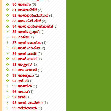
80 അബസ
(3)
81 അത്തക്‌വീർ
(2)
82 അൽഇൻഫിത്വാർ
(1)
83 മുതഫ്ഫിഫീൻ
(3)
84 അൽ ഇൻശിഖ്വാഖ്വ്
(2)
85 അൽബുറൂജ്
(1)
86 ഥാരിഖ്
(1)
87 അൽ അഅ്ലാ
(1)
88 അൽ ഗാശിയ
(2)
89 അൽ ഫജ്‌ർ
(2)
90 അൽ ബലദ്
(1)
91 അശ്ശംസ്
(1)
92 അല്ലൈൽ
(1)
93 അള്ളുഹാ
(1)
94 ശർഹ്
(1)
95 അത്തീൻ
(1)
96 അലഖ്
(1)
97 ഖദ്‌ർ
(1)
98 അൽ-ബയ്യിന
(1)
99 സിൽ‌സാൽ
(1)