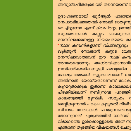
അനുഗ്രഹീതരുടെ വഴി തന്നെയാണ്‌ ത
ഉദാഹരണമായി ഖുര്‍ആന്‍ പാരായ
മനപാഠമില്ലാത്തവര്‍ നോക്കി ഓതുന്നു. ക
വെച്ചിട്ടുണ്ടോ എന്ന് ക്രമപ്രശ്നം ഉന്
സുഗമമാക്കാന്‍ കണ്ണട വെക്കുകയ
മനസിലാക്കാനുള്ള നിയമപരമായ ക
*
നാല്‌ കമ്പനികളാണ്‌ വിശ്വസ്തവും 
ഖുര്‍ആന്‍ നോക്കാന്‍ കണ്ണട വേണമ
മനസിലാവാത്തവന്‌ ഈ
നാല്‌ കമ്
അവരെയൊന്നും ആശ്രയിക്കാനാവില
ഇസ്‌ലാമികമല്ല ബുദ്ധി പരവുമല്ല. 
പോലും അയാള്‍ കുറ്റക്കാരനാണ്‌. 
അതിനാല്‍ യോഗ്യരാണെന്ന് ലോകം സമ
കുറ്റമറ്റതാക്കുക ഇതാണ് കാലാകാലങ്
പിഴക്കില്ലെന്ന് നബി(സ്വ) പറഞ്ഞിട്
കാലങ്ങളായി മുസ്‌ലിം സമൂഹം നിര
ശബ്ദിക്കുന്നവര്‍ പക്ഷെ കൂടുതല്‍ 
സ്വന്തം നേതാക്കള്‍ പറയുന്നതെന്
തോന്നുന്നത്‌. ചുരുക്കത്തില്‍ നേര്
വിഭാഗത്തെ ഉള്‍ക്കൊള്ളാതെ അത്‌ 
എന്താണ്‌ തുടങ്ങിയ വിഷയങ്ങള്‍ ചെറുതാ