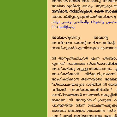
അനുഗ്രഹത്തെ അപേക്ഷിച്ച്‌ ഭൗതി
അല്ലാഹുവിന്റെ വെറും ആനുകൂല്യ
നബിമാർ, സിദ്ധീഖുകള്‍, രക്ത സാക
തന്നെ ക്ലിപ്തപ്പെടുത്തിയത്‌ അല്ലാഹു
لصديقين والشهداء والصالحين وحسن اولئك
رفيقا(النساء 69
അല്ലാഹുവിനും അവന്റെ റസ
അവര്‍(പരലോകത്ത്‌)അല്ലാഹുവിന്റെ അന
സാലിഹുകള്‍ )എന്നിവരുടെ കൂടെയായി
നീ അനുഗ്രഹിച്ചവര്‍ എന്ന പ്രയോ
എന്നത്‌ സ്ഥലകാല വ്യത്യാസമില്ലാ
അംഗീകരിക്കൂ മറ്റുള്ളവരെയൊന്നും
അംഗീകരിക്കാന്‍ നിര്‍ദ്ദേശിച
അംഗീകരിക്കാന്‍ തന്നെയാണ്‌ അല്ലാ
''പ്രവാചകന്മാരുടെ വഴിയില്‍ നീ ഞങ
വഴിമേല്‍ വിശദീകരണത്തില്‍നിന്ന് വ
കണ്ട്പിടുത്തങ്ങള്‍ നടത്താന്‍ വകുപ
ഇതാണ്‌ നീ അനുഗ്രഹിച്ചവരുടെ വഴി
പറഞ്ഞതില്‍ നിന്ന് ഗവേഷണപടുക്കള
കാരണം അവരുടെ ഗവേഷണം സ്വന്തമായ 
എന്ന് അത്‌ അറിയാത്തവരെ ബോധ്യപ്