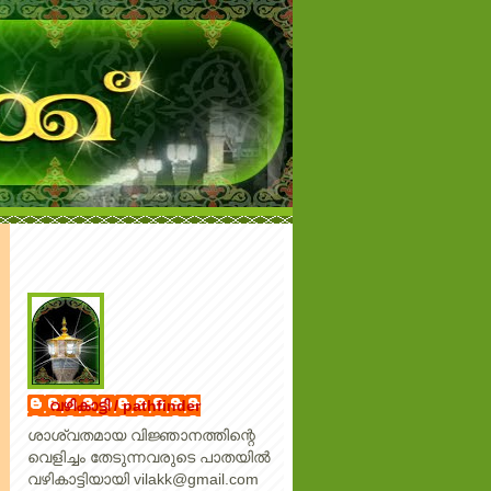
വഴികാട്ടി / pathfinder
ശാശ്വതമായ വിജ്ഞാനത്തിന്റെ
വെളിച്ചം തേടുന്നവരുടെ പാതയില്‍
വഴികാട്ടിയായി vilakk@gmail.com