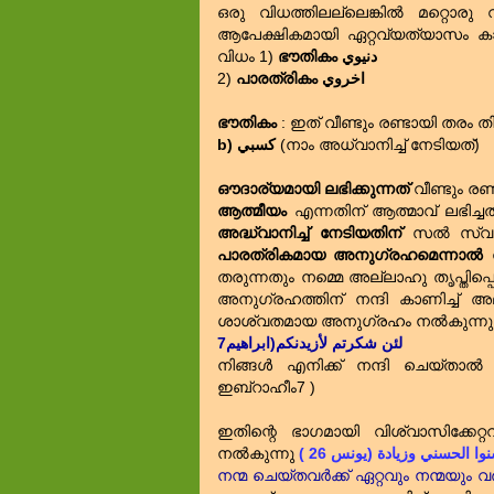
ഒരു വിധത്തിലല്ലെങ്കിൽ മറ്റൊരു
ആപേക്ഷികമായി ഏറ്റവ്യത്യാസം കാ
വിധം 1)
ഭൗതികം دنيوي
2)
പാരത്രികം اخروي
ഭൗതികം
: ഇത്‌ വീണ്ടും രണ്ടായി തരം ത
b) كسبي
(നാം അധ്വാനിച്ച്‌ നേടിയത്‌)
ഔദാര്യമായി ലഭിക്കുന്നത്‌
വീണ്ടും രണ്
ആത്മീയം
എന്നതിന്‌ ആത്മാവ്‌ ലഭിച
അദ്ധ്വാനിച്ച്‌ നേടിയതിന്‌
സൽ സ്വഭാവ
പാരത്രികമായ അനുഗ്രഹമെന്നാൽ
ന
തരുന്നതും നമ്മെ അല്ലാഹു തൃപ്തിപ
അനുഗ്രഹത്തിന്‌ നന്ദി കാണിച്ച്‌ 
ശാശ്വതമായ അനുഗ്രഹം നൽകുന്നു
لئن شكرتم لأزيدنكم(ابراهيم7
നിങ്ങൾ എനിക്ക്‌ നന്ദി ചെയ്താൽ 
ഇബ്‌റാഹീം7 )
ഇതിന്റെ ഭാഗമായി വിശ്വാസിക്ക
നൽകുന്നു
( ا الحسني وزيادة (يونس 26
നന്മ ചെയ്തവർക്ക്‌ ഏറ്റവും നന്മയും വ