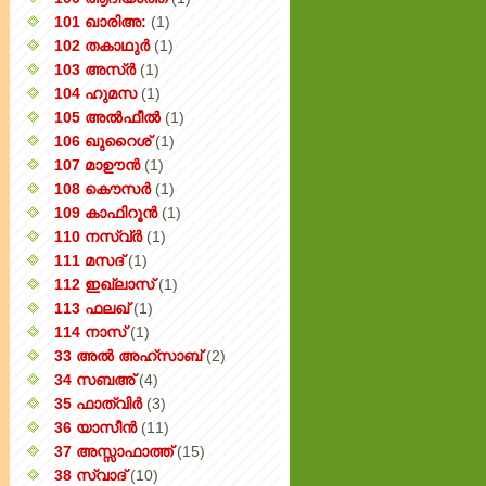
101 ഖാരിഅ:
(1)
102 തകാഥുർ
(1)
103 അസ്ർ
(1)
104 ഹുമസ
(1)
105 അൽഫീൽ
(1)
106 ഖുറൈശ്
(1)
107 മാഊൻ
(1)
108 കൌസർ
(1)
109 കാഫിറൂൻ
(1)
110 നസ്വ്‌ർ
(1)
111 മസദ്
(1)
112 ഇഖ്‌ലാസ്
(1)
113 ഫലഖ്
(1)
114 നാസ്
(1)
33 അൽ അഹ്സാബ്
(2)
34 സബഅ്
(4)
35 ഫാത്വിർ
(3)
36 യാസീൻ
(11)
37 അസ്സാഫാത്ത്
(15)
38 സ്വാദ്
(10)