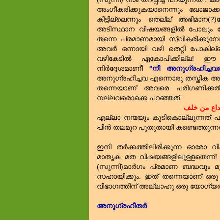
അംഗീകരിക്കുകയാനെന്നും ഖോജാക്കന
കിട്ടില്ലെന്നും തെല്ല് അഭിമാന(?)ത
അടിസ്ഥാന വിഷയങ്ങളില്‍ പോലും യോജി
തന്നെ പ്രമാണമായി സ്വീകരിക്കുമ്പ
അവര്‍ ഒന്നായി വഴി തെറ്റി പോകില്ലെ
വഴികേടില്‍ ഏകോപിക്കില്ല! ഈ
നിര്‍ദ്ദേശമാണീ
''നീ അനുഗ്രഹിച്ചവരു
അനുഗ്രഹിച്ചവ എന്നൊരു തസ്തിക അല്ല
തന്നെയാണ്‌ അവരെ പരിഗണിക്കല
നല്ലവരൊക്കെ പറഞ്ഞത്‌
داع من خلف
എല്ലാ നന്മയും കുടികൊല്ലുന്നത്‌ പൂര്
പിന്‍ തലമുറ പുതുതായി കണ്ടെത്തുന്ന
ഇനി തര്‍ക്കത്തിലിരിക്കുന്ന ഓരോ വി
മാതൃക മത വിഷയങ്ങളിലുള്ളതെന്ന്! 
(സുന്നി)മാര്‍ഗം പ്രമാണ ബദ്ധവും 
സഹായിക്കും. ഇത്‌ തന്നെയാണ്‌ ഒരു
വിഭാഗത്തിന്‌ അല്ലാഹു ഒരു യോഗ്യത 
അനുഗ്രഹീതര്‍