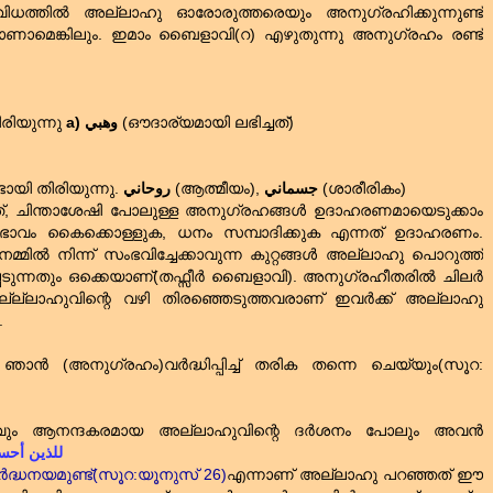
 വിധത്തിൽ അല്ലാഹു ഓരോരുത്തരെയും അനുഗ്രഹിക്കുന്നുണ്ട്‌
ണാമെങ്കിലും. ഇമാം ബൈളാവി(റ) എഴുതുന്നു അനുഗ്രഹം രണ്ട്‌
ിരിയുന്നു
a)
وهبي
(ഔദാര്യമായി ലഭിച്ചത്‌)
ടായി തിരിയുന്നു.
روحاني
(ആത്മീയം),
جسماني
(ശാരീരികം)
്ചത്‌, ചിന്താശേഷി പോലുള്ള അനുഗ്രഹങ്ങൾ ഉദാഹരണമായെടുക്കാം
ം കൈക്കൊള്ളുക, ധനം സമ്പാദിക്കുക എന്നത്‌ ഉദാഹരണം.
മ്മിൽ നിന്ന് സംഭവിച്ചേക്കാവുന്ന കുറ്റങ്ങൾ അല്ലാഹു പൊറുത്ത്‌
്പെടുന്നതും ഒക്കെയാണ്‌(തഫ്സീർ ബൈളാവി). അനുഗ്രഹീതരിൽ ചിലർ
അല്ല്ലാഹുവിന്റെ വഴി തിരഞ്ഞെടുത്തവരാണ്‌ ഇവർക്ക്‌ അല്ലാഹു
.
ഞാൻ (അനുഗ്രഹം)വർദ്ധിപ്പിച്ച്‌ തരിക തന്നെ ചെയ്യും(സൂറ:
േറ്റവും ആനന്ദകരമായ അല്ലാഹുവിന്റെ ദർശനം പോലും അവൻ
للذين أحسنو
ർദ്ധനയമുണ്ട്‌(സൂറ:യൂനുസ്‌ 26)
എന്നാണ്‌ അല്ലാഹു പറഞ്ഞത്‌ ഈ