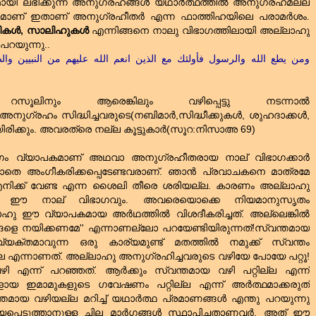
കമായി ലഭിക്കുന്ന അനുഗ്രഹങ്ങൾ യഥാർത്ഥത്തിൽ അനുഗ്രഹമല്ല
മാണ്‌ ഇതാണ്‌ അനുഗ്രഹീതർ എന്ന ഫാത്തിഹയിലെ പരാമർശം.
്ഷികൾ, സാലിഹുകൾ
എന്നിങ്ങനെ നാലു വിഭാഗത്തിലായി അല്ലാഹു
 പറയുന്നു..
ومن يطع الله والرسول فأولئك مع الذين انعم الله عليهم من النبيين وا
ൂലിനും ആരെങ്കിലും വഴിപ്പെട്ടു നടന്നാല്‍
ുഗ്രഹം സിദ്ധിച്ചവരുടെ(നബിമാര്‍,സിദ്ധീക്കുകള്‍, ശുഹദാക്കള്‍,
രിക്കും. അവരത്രെ നല്ല കൂട്ടുകാര്‍(സൂറ:നിസാഅ 69)
ഗം വ്യാപകമാണ്‌ അഥവാ അനുഗ്രഹീതരായ നാല്‌ വിഭാഗക്കാര്‍
തെ അംഗീകരിക്കപ്പെടേണ്ടവരാണ്‌. ഞാന്‍ പ്രവാചകനെ മാത്രമേ
 എനിക്ക്‌ വേണ്ട എന്ന ശൈലി തീരെ ശരിയല്ല. കാരണം അല്ലാഹു
്ചവരാണ്‌ ഈ നാല്‌ വിഭാഗവും. അവരെയൊക്കെ നിയമാനുസൃതം
ഹു ഈ വ്യാപകമായ അര്‍ഥത്തില്‍ വിശദീകരിച്ചത്‌. അല്ലെങ്കില്‍
്ങളെ നയിക്കണമേ'' എന്നാണല്ലോ പറയേണ്ടിയിരുന്നത്‌!സ്വന്തമായ
്യക്തമാവുന്ന ഒരു കാര്യമുണ്ട്‌ മതത്തില്‍ നമുക്ക്‌ സ്വന്തം
്പില്ല എന്നാണത്‌. അല്ലാഹു അനുഗ്രഹിച്ചവരുടെ വഴിയേ പോയേ പറ്റൂ!
 എന്ന് പറഞ്ഞത്‌. ആര്‍ക്കും സ്വന്തമായ വഴി പറ്റില്ല എന്ന്
ായ ഇമാമുകളുടെ ഗവേഷണം പറ്റില്ല എന്ന് അര്‍ത്ഥമാക്കരുത്‌
വഴിയല്ല മറിച്ച്‌ യഥാര്‍ത്ഥ പ്രമാണങ്ങള്‍ എന്തു പറയുന്നു
പെടുത്താനുള്ള ചില മാര്‍ഗങ്ങള്‍ സ്ഥാപിച്ചതാണവര്‍. അത്‌ ഈ