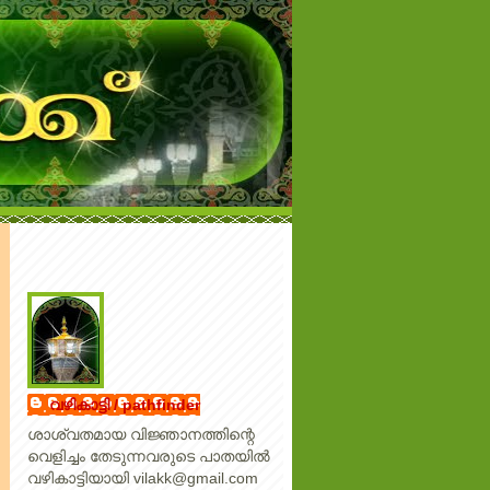
വഴികാട്ടി / pathfinder
ശാശ്വതമായ വിജ്ഞാനത്തിന്റെ
വെളിച്ചം തേടുന്നവരുടെ പാതയില്‍
വഴികാട്ടിയായി vilakk@gmail.com