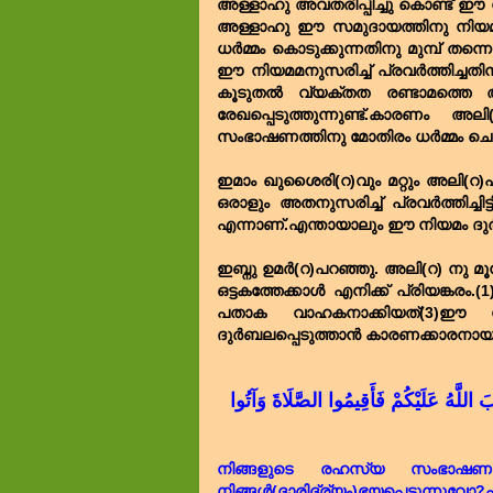
അള്ളാഹു അവതരിപ്പിച്ചു കൊണ്ട് ഈ 
അള്ളാഹു ഈ സമുദായത്തിനു നിയ
ധർമ്മം കൊടുക്കുന്നതിനു മുമ്പ് 
ഈ നിയമമനുസരിച്ച് പ്രവർത്തിച്ചതി
കൂടുതൽ വ്യക്തത രണ്ടാമത്തെ അഭ
രേഖപ്പെടുത്തുന്നുണ്ട്.കാരണ
സംഭാഷണത്തിനു മോതിരം ധർമ്മം ചെയ്തത് എ
ഇമാം ഖുശൈരി(റ)വും മറ്റും അലി(റ)പറ
ഒരാളും അതനുസരിച്ച് പ്രവർത്തിച്
എന്നാണ്.എന്തായാലും ഈ നിയമം ദുർ
ഇബ്നു ഉമർ(റ)പറഞ്ഞു. അലി(റ) നു മൂന്ന
ഒട്ടകത്തേക്കാൾ എനിക്ക് പ്രിയങ്
പതാക വാഹകനാക്കിയത്(3)ഈ സ
ദുർബലപ്പെടുത്താൻ കാരണക്കാരനായത്
َ اللَّهُ عَلَيْكُمْ فَأَقِيمُوا الصَّلَاةَ وَآتُوا
നിങ്ങളുടെ രഹസ്യ സംഭാഷണത്ത
നിങ്ങൾ(ദാരിദ്ര്യം)ഭയപ്പെടുന്നുവോ