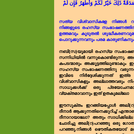
صَدَقَةً ذَلِكَ خَيْرٌ لَّكُمْ وَأَطْهَرُ فَإِن لَّمْ
സത്യ വിശ്വാസികളേ നിങ്ങൾ റസ
നിങ്ങളുടെ രഹസ്യ സംഭാഷണത്തിനു 
ഉത്തമവും കൂടുതൽ ശുദ്ധീകരണവുമാണ
പൊറുക്കുന്നവനും പരമ കാരുണികനും
നബി(സ)യുമായി രഹസ്യ സംഭാഷണത്
സന്നിധിയിൽ വന്നുകൊണ്ടിരുന്നു. അവ
കപടന്മാരും അക്കൂട്ടത്തിലുണ്ടാകു
സഹസ്യ സംഭാഷണത്തിനു വരുന്നവർ ധ
ഇവിടെ നിർദ്ദേശിക്കുന്നത് ഇത്ര 
വിശ്വാസികളും അല്ലാത്തവരും നിഷ്
സാധുക്കൾക്ക് ഒരു പ്രയോചനമാ
വ്യക്തമാവാനും ഇത് ഉതകുമല്ലോ
ഈസുക്തം ഇറങ്ങിയപ്പോൾ അലി(റ)
ദീനാർ ആക്കുന്നതിനെക്കുറിച്ച് എന
ദീനാറായാലോ? അതും സാധിക്കില്ല 
ചോദിച്ചു അലി(റ)പറഞ്ഞു ഒരു ഗോതമ
പറഞ്ഞു.നിങ്ങൾ ഭൌതികതയോട് മനസ