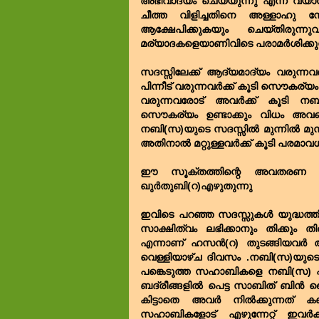
അഭിവാദ്യം ചെയ്യുന്നു എന്ന വ്യ
ചീത്ത വിളിച്ചതിനെ അള്ളാഹു 
ആക്ഷേപിക്കുകയും ചെയ്തിരുന്
മര്യാദകളെയാണിവിടെ പരാമർശിക്കുന
സദസ്സിലേക്ക് ആദ്യമാദ്യം വരുന്നവർ
പിന്നീട് വരുന്നവർക്ക് കൂടി സൌകര്
വരുന്നവരോട് അവർക്ക് കൂടി ന
സൌകര്യം ഉണ്ടാക്കും വിധം അവ
നബി(സ)യുടെ സദസ്സിൽ മുന്നിൽ മുന്
അതിനാൽ മറ്റുള്ളവർക്ക് കൂടി പരമ
ഈ സൂക്തത്തിന്റെ അവതരണ പാശ്
ഖുർതുബി(റ)എഴുതുന്നു
ഇവിടെ പറഞ്ഞ സദസ്സുകൾ യുദ്ധത്
സാക്ഷിത്വം ലഭിക്കാനും തിക്കും ത
എന്നാണ് ഹസൻ(റ) തുടങ്ങിയവർ അഭി
വെള്ളിയാഴ്ച ദിവസം .നബി(സ)യുടെ സദ
പങ്കെടുത്ത സഹാബികളെ നബി(സ) പ്രത
ബദ്‌രീങ്ങളിൽ പെട്ട സാബിത് ബിൻ 
കിട്ടാതെ അവർ നിൽക്കുന്നത് കണ
സഹാബികളോട് എഴുന്നേറ്റ് ഇവർ