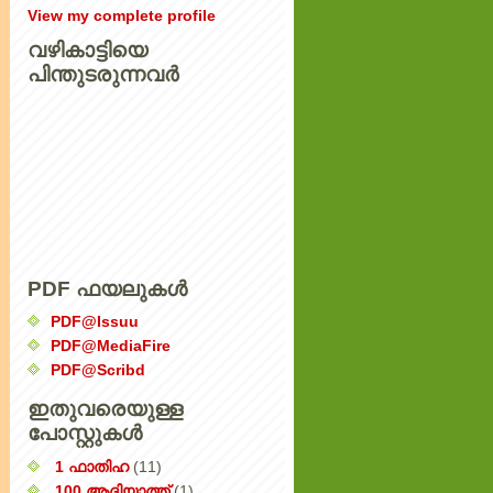
View my complete profile
വഴികാട്ടിയെ
പിന്തുടരുന്നവര്‍
PDF ഫയലുകൾ
PDF@Issuu
PDF@MediaFire
PDF@Scribd
ഇതുവരെയുള്ള
പോസ്റ്റുകൾ
1 ഫാതിഹ
(11)
100 ആദിയാത്ത്
(1)