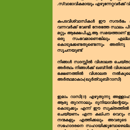
.സ്വാഭാവികമായും എഴുന്നേറ്റവർക്ക് 
കപടവിശ്വാസികൾ ഈ സന്ദർഭം മുത
വന്നവർക്ക് വേണ്ടി നേരത്തേ സ്ഥലം പ
മറ്റും ആക്ഷേപിച്ചു,ആ സമയത്താണ
ഒരു സംഭവമാണെങ്കിലും എല
കൊടുക്കേണ്ടതുണ്ടെന്നും അതിനു
സൂചനയുണ്ട്
നിങ്ങൾ സദസ്സിൽ വിശാലത ചെയ്താൽ
അർത്ഥം നിങ്ങൾക്ക് ഖബ്‌റിൽ വിശാ
ഭക്ഷണത്തിൽ വിശാലത നൽകുമെന
അർത്ഥമാകാം(ഖുർത്വുബി/റാസി)
ഇമാം റാസി(റ) എഴുതുന്നു അള്ളാഹു
ആരു തുറന്നാലും ദുനിയാവിന്റെയു
കൊടുക്കും എന്ന് ഈ സൂക്തത്തിൽ 
ചെയ്യണം എന്ന കല്പന വെറും സദസ്സ
നന്മകളും എത്തിക്കലും അവരുടെ 
സഹോദരനെ സഹായിക്കുമ്പോഴെല്ലാം