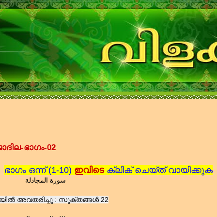
ാദില-ഭാഗം-02
ഭാഗം ഒന്ന് (1-10)
ഇവിടെ
ക്ലിക് ചെയ്ത് വായിക്കുക
سورة المجادلة
യിൽ അവതരിച്ചു : സൂക്തങ്ങൾ 22