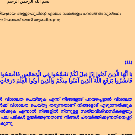
بسم الله الرحمن الرحيم
യുമായ അള്ളാഹുവിന്റെ എല്ലാ നാമങ്ങളും പറഞ്ഞ് അനുഗ്രഹം
േടിക്കൊണ്ട് ഞാൻ ആരംഭിക്കുന്നു
(11)
يَا أَيُّهَا الَّذِينَ آمَنُوا إِذَا قِيلَ لَكُمْ تَفَسَّحُوا فِي الْمَجَالِسِ فَافْسَحُوا 
فَانشُزُوا يَرْفَعِ اللَّهُ الَّذِينَ آمَنُوا مِنكُمْ وَالَّذِينَ أُوتُوا الْعِلْمَ دَرَجَاتٍ و
 വിശാലത ചെയ്യുക എന്ന് നിങ്ങളോട് പറയപ്പെട്ടാൽ വിശാലത
ക് വിശാലത ചെയ്തു തരുന്നതാണ് നിങ്ങളോട് എഴുന്നേൽക്കുക
്നേൽക്കുക എന്നാൽ നിങ്ങളിൽ നിന്നുള്ള സത്യവിശ്വാസികളെയും
ല പടികൾ ഉയർത്തുന്നതാണ് നിങ്ങൾ പ്രവർത്തിക്കുന്നതിനെപ്പറ്റി
കുന്നു