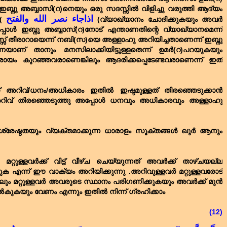
്നു അബ്ബാസി(റ)നെയും ഒരു സദസ്സിൽ വിളിച്ചു വരുത്തി ആദ്യം
اذاجاء نصر الله والفتح
 (
(വ്യാഖ്യാനം ചോദിക്കുകയും അവർ
ോൾ ഇബ്നു അബ്ബാസ്(റ)നോട് എന്താണതിന്റെ വ്യാഖ്യാനമെന്ന്
് തീരാറായെന്ന് നബി(സ)യെ അള്ളാഹു അറിയിച്ചതാണെന്ന് ഇബ്നു
യാണ് താനും മനസിലാക്കിയിട്ടുള്ളതെന്ന് ഉമർ(റ)പറയുകയും
രായം കുറഞ്ഞവരാണെങ്കിലും ആദരിക്കപ്പെടേണ്ടവരാണെന്ന് ഇത്
റിവ്/ധനം/അധികാരം ഇതിൽ ഇഷ്ടമുള്ളത് തിരഞ്ഞെടുക്കാൻ
വ് തിരഞ്ഞെടുത്തു അപ്പോൾ ധനവും അധികാരവും അള്ളാഹു
ശ്രേഷ്ഠതയും വ്യക്തമാക്കുന്ന ധാരാളം സൂക്തങ്ങൾ ഖുർ ആനും
്റുള്ളവർക്ക് വിട്ട് വീഴ്ച ചെയ്യുന്നത് അവർക്ക് താഴ്ചയല്ല
ക എന്ന് ഈ വാക്യം അറിയിക്കുന്നു .അറിവുള്ളവർ മറ്റുള്ളവരോട്
കിലും മറ്റുള്ളവർ അവരുടെ സ്ഥാനം പരിഗണിക്കുകയും അവർക്ക് മുൻ
കയും വേണം എന്നും ഇതിൽ നിന്ന് ഗ്രഹിക്കാം
(12)