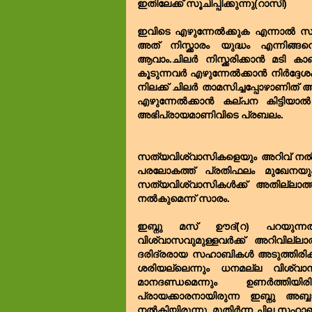
ഇതിലേക്ക് സൂചിപ്പിക്കുന്നു(റാസി)
ഇവിടെ എഴുന്നേൽക്കുക എന്നാൽ സദസ
അത് നിസ്ക്കാരം യുദ്ധം എന്നിങ്
ആവാം.ചിലർ നിസ്ക്കരിക്കാൻ മടി കാ
കൂടുന്നവർ എഴുന്നേൽക്കാൻ നിർദ്ദേ
നിലക്ക് ചിലർ താമസിച്ചപ്പോഴാണിത് അ
എഴുന്നേൽക്കാൻ കല്പന കിട്ടിയ
അഭിപ്രായമാണിവിടെ പ്രബലം.
സത്യവിശ്വാസികളെയും അറിവ് നൽകപ
പരലോകത്ത് പ്രതിഫലം മുഖേനയ
സത്യവിശ്വാസികൾക്ക് അതില്ലാത്ത
നൽകുമെന്ന് സാരം.
ഇബ്നു മസ് ഊദ്(റ) പറയുന്നത
വിശ്വാസവുമുള്ളവർക്ക് അറിവില്ലാ
ദരിദ്രരായ സഹാബികൾ അടുത്തിരിക്
ശരിയല്ലെന്നും ധനമല്ല വിശ്വാസ
മാനദണ്ഡമെന്നും ഉണർത്തിയി
പ്രായക്കാരനായിരുന്ന ഇബ്നു 
നൽകിയിരുന്നു. മുതിർന്ന ചില സഹ