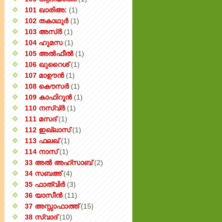
101 ഖാരിഅ:
(1)
102 തകാഥുർ
(1)
103 അസ്ർ
(1)
104 ഹുമസ
(1)
105 അൽഫീൽ
(1)
106 ഖുറൈശ്
(1)
107 മാഊൻ
(1)
108 കൌസർ
(1)
109 കാഫിറൂൻ
(1)
110 നസ്വ്‌ർ
(1)
111 മസദ്
(1)
112 ഇഖ്‌ലാസ്
(1)
113 ഫലഖ്
(1)
114 നാസ്
(1)
33 അൽ അഹ്സാബ്
(2)
34 സബഅ്
(4)
35 ഫാത്വിർ
(3)
36 യാസീൻ
(11)
37 അസ്സാഫാത്ത്
(15)
38 സ്വാദ്
(10)