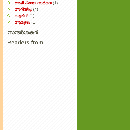
അഭിപ്രായ സര്‍‌വെ
(1)
അറിയിപ്പ്‌
(4)
ആമീൻ
(1)
ആമുഖം
(1)
സന്ദർശകർ
Readers from