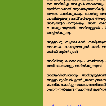
നെ അറിയിച്ചു അപ്പോൾ അവരെയും ഇബ
മുതിർന്നവരോട് സൂറത്തുന്നസ്‌റിന്റെ
മൌനം പാലിക്കുകയും ചെയ്തു അപ്പ
ചോദിക്കുകയും നബി(സ)യുടെ ആയുസ്സ
അബ്ബാസ്(റ)പറയുകയും അത് തന്നെ
ചെയ്തു.(ബുഖാരി) അറിവുള്ളവർ പ്
തെളിയിക്കുന്നു.
അള്ളാഹു സുലൈമാൻ നബി(അ)ന് അ
അവസരം കൊടുത്തപ്പോൾ താൻ അറി
നൽകി(ഖുർത്വുബി)
അറിവിന്റെ മഹത്വവും പണ്ഡിതന്റെ 
നബി വചനങ്ങളും അറിയിക്കുന്നുണ്ട്
സത്യവിശ്വാസവും അറിവുമുള്ളവർ മറ
അള്ളാഹുവിങ്കൽ ഉയർച്ചയാണുണ്ടാക്കു
മഹത്വം ചോദിച്ചു വാങ്ങേണ്ടതല്ലെങ്
ഗണന നൽകേണ്ട സ്ഥാനത്ത് അത് നൽകു