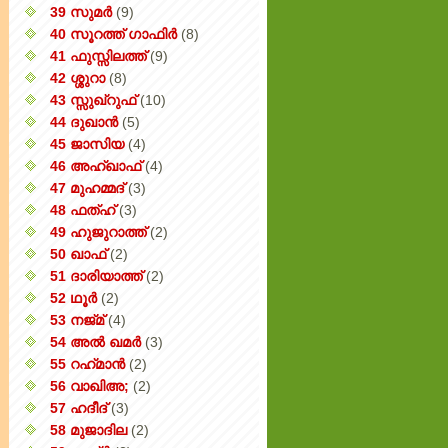
39 സുമർ
(9)
40 സൂറത്ത് ഗാഫിർ
(8)
41 ഫുസ്സിലത്ത്
(9)
42 ശ്ശുറാ
(8)
43 സ്സുഖ്‌റുഫ്
(10)
44 ദുഖാൻ
(5)
45 ജാസിയ
(4)
46 അഹ്‌ഖാഫ്
(4)
47 മുഹമ്മദ്
(3)
48 ഫത്‌ഹ്
(3)
49 ഹുജുറാത്ത്
(2)
50 ഖാഫ്
(2)
51 ദാരിയാത്ത്
(2)
52 ഥൂർ
(2)
53 നജ്‌മ്
(4)
54 അൽ ഖമർ
(3)
55 റഹ്‌മാൻ
(2)
56 വാഖിഅ;
(2)
57 ഹദീദ്
(3)
58 മുജാദില
(2)