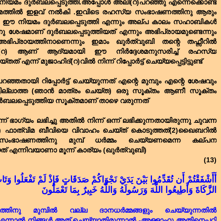
നിയമം ദുർബലപ്പെടുത്തി.അപ്പോൾ അലി(റ)പറഞ്ഞു എന്നെക്കൊണ്ട്
മത്തിൽ ഇളവ് നൽകി .ഇവിടെ രഹസ്യ സംഭാഷണത്തിനു ആരും
തന്നെ ഈ നിയമം ദുർബലപ്പെടുത്തി എന്നും അല്പ കാലം സഹാബികൾ
നു ശേഷമാണ് ദുർബലപ്പെടുത്തിയത് എന്നും അഭിപ്രായമുണ്ടെന്നും
ിപ്രായത്തിനാണെന്നും ഇമാം ഖുർത്വുബി തന്റെ തഫ്സീറിൽ
ം അലി(റ) ആണ് ആദ്യമായി ഈ നിർദ്ദേശമനുസരിച്ച് രഹസ്യ
ന്ന് മുജാഹിദ്(റ)വിൽ നിന്ന് റിപ്പോർട്ട് ചെയ്യപ്പെട്ടിട്ടുണ്ട്
ഞ്ഞതായി റിപ്പോർട്ട് ചെയ്യുന്നത് എന്റെ മുമ്പും എന്റെ ശേഷവും
ചിട്ടില്ലാത്ത (ഞാൻ മാത്രം ചെയ്ത) ഒരു സൂക്തം ആണീ സൂക്തം
ബലപ്പെടുത്തിയ സൂക്തമാണ് താഴെ വരുന്നത്
് ഭാഗ്യം ലഭിച്ചു അതിൽ നിന്ന് ഒന്ന് ലഭിക്കുന്നതായിരുന്നു ചുവന്ന
കരം.(1) ഫാത്വിമ ബീവിയെ വിവാഹം ചെയ്ത് കൊടുത്തത്(2)ഖൈബറിൽ
ംഭാഷണത്തിനു മുമ്പ് ധർമ്മം ചെയ്യണമെന്ന കല്പന
 എന്നിവയാണാ മൂന്ന് കാര്യം (ഖുർത്വുബി)
(13)
أَأَشْفَقْتُمْ أَن تُقَدِّمُوا بَيْنَ يَدَيْ نَجْوَاكُمْ صَدَقَاتٍ فَإِذْ لَمْ تَفْعَلُوا وَتَاب
الزَّكَاةَ وَأَطِيعُوا اللَّهَ وَرَسُولَهُ وَاللَّهُ خَبِيرٌ بِمَا تَعْمَلُونَ
ിനു മുമ്പിൽ വല്ല ദാനധർമ്മങ്ങളും ചെയ്യുന്നതിൽ
?എന്നാൽ നിങ്ങൾ അത് ചെയ്യാതിരുന്നാൽ -അള്ളാഹു അതിനെപ്പറ്റി