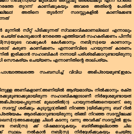
ാജേന നബി(സ)യെ ജൂതന്മാർ അസ്സാമു അലൈക്കും എന്ന് പറഞ്ഞ്
നേരത്തേ തുറന്ന് കാണിക്കുകയും അവരെ അതിന്റെ പേരിൽ
നുവല്ലോ! അതിനെ തുടർന്ന് സദസ്സുകളിൽ കാണിക്കേണ്ട
്നത്
 മുന്നിൽ സീറ്റ് പിടിക്കുന്നത് സ്വാഭാവികമാണല്ലൊ! എന്നാലും
യം ചെയ്ത് കൊടുക്കാൻ നേരത്തെ എത്തിയവർ സഹകരിക്കണം പിന്നീട്
ബി(സ)യുടെ വാക്കുകൾ കേൾക്കാനും നബി(സ)യെ കാണാനും
രൊട് കരുണ കാണിക്കണം എന്നാണിവിടെ പറയുന്നത് കാരണം
നിൽ ഇരിക്കാൻ സഹാബികൾ നന്നായി പരിശ്രമിക്കാറുണ്ടായിരുന്നു
ാവധി സൌകര്യം ചെയ്യണം എന്നാണിതിന്റെ താല്പര്യം.
ചാത്തലത്തെ സംബന്ധിച്ച് വിവിധ അഭിപ്രായമുണ്ട്.ഇമാം
തിനുള്ള അണികളാണ്.അണിയിൽ ആദ്യമാദ്യം നിൽക്കാനും രക്ത
ിരക്കുമുണ്ടാക്കുമായിരുന്ന സഹാബികളോടാണീ നിർദ്ദേശമുണ്ടായത്
പ്രായപ്പെടുന്നത്. മുഖാതിൽ(റ) പറയുന്നതിങ്ങനെയാണ്. ഒരു
സ്സ് ശരിക്കും കുടുസ്സാ(തിങ്ങി നിറഞ്ഞ )യിരിക്കുന്നു ബദ് റിൽ
്യേകം ആദരിക്കാറുണ്ടായിരുന്നു തിങ്ങി നിറഞ്ഞ സദസ്സിലേക്ക്
ഖൈസ്(റ)അടക്കമുള്ള ചിലർ കടന്നു വന്നു അവർക്ക് സദസ്സിൽ ഇടം
്ട നബി(സ) ക്ക് വിഷമമാവുകയും ബദ്‌രീങ്ങളല്ലാത്ത ചില
ക്ക് സ്ഥലം നൽകാൻ നബി(സ) നിർദ്ദേശിക്കുകയും ചെയ്തു