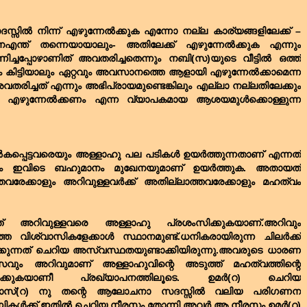
്സിൽ നിന്ന് എഴുന്നേൽക്കുക എന്നോ നല്ല കാര്യങ്ങളിലേക്ക് –
ങനെഎന്ത് തന്നെയായാലും- അതിലേക്ക് എഴുന്നേൽക്കുക എന്നും
ണിച്ചപ്പോഴാണിത് അവതരിച്ചതെന്നും നബി(സ)യുടെ വീട്ടിൽ ഒത്ത്
ശം കിട്ടിയാലും ഏറ്റവും അവസാനത്തെ ആളായി എഴുന്നേൽക്കാമെന്ന
വതരിച്ചത് എന്നും അഭിപ്രായമുണ്ടെങ്കിലും എല്ലാ നല്ലതിലേക്കും
ാൽ എഴുന്നേൽക്കണം എന്ന വ്യാപകമായ ആശയമുൾക്കൊള്ളുന്ന
്പെട്ടവരെയും അള്ളാഹു പല പടികൾ ഉയർത്തുന്നതാണ് എന്നത്
ും ഇവിടെ ബഹുമാനം മുഖേനയുമാണ് ഉയർത്തുക. അതായത്
വരേക്കാളും അറിവുള്ളവർക്ക് അതില്ലാത്തവരേക്കാളും മഹത്വം
് അറിവുള്ളവരെ അള്ളാഹു പ്രശംസിക്കുകയാണ്.അറിവും
ത്ത വിശ്വാസികളേക്കാൾ സ്ഥാനമുണ്ട്.ധനികരായിരുന്ന ചിലർക്ക്
കുന്നത് ചെറിയ അസ്വസ്ഥതയുണ്ടാക്കിയിരുന്നു.അവരുടെ ധാരണ
വും അറിവുമാണ് അള്ളാഹുവിന്റെ അടുത്ത് മഹത്വത്തിന്റെ
രിക്കുകയാണീ പ്രഖ്യാപനത്തിലൂടെ. ഉമർ(റ) ചെറിയ
അബ്ബാസ്(റ) നു തന്റെ ആലോചനാ സദസ്സിൽ വലിയ പരിഗണന
ാബികൾക്ക് ഇതിൽ ചെറിയ നീരസം തോന്നി.അവർ ആ നീരസം ഉമർ(റ)