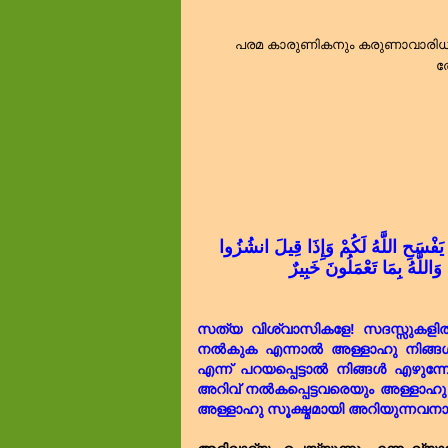
പരമ കാരുണികനും കരുണാവാരിധി
ത
يَفْسَحِ اللَّهُ لَكُمْ وَإِذَا قِيلَ انشُزُوا
َاللَّهُ بِمَا تَعْمَلُونَ خَبِيرٌ
സത്യ വിശ്വാസികളേ! സദസ്സുകളിൽ
നൽകുക എന്നാൽ അള്ളാഹു നിങ്ങൾക്
എന്ന് പറയപ്പെട്ടാൽ നിങ്ങൾ എഴുന
അറിവ് നൽകപ്പെട്ടവരെയും അള്ളാഹു പ
അള്ളാഹു സൂക്ഷ്മമായി അറിയുന്നവനാ