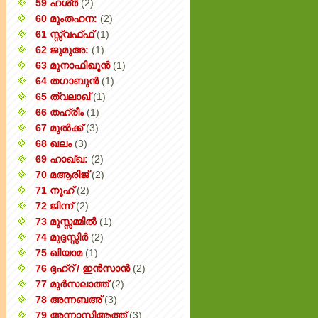
59 ഹശ്ർ
(2)
60 മുംതഹന:
(2)
61 സ്സ്വഫ്ഫ്
(1)
62 ജുമുഅ:
(1)
63 മുനാഫിഖൂൻ
(1)
64 തഗാബുൻ
(1)
65 ത്വലാഖ്
(1)
66 തഹ്‌രീം
(1)
67 മുൽക്ക്
(3)
68 ഖലം
(3)
69 ഹാഖ്ഖ:
(2)
70 മആരിജ്
(2)
71 നൂഹ്
(2)
72 ജിന്ന്
(2)
73 മുസ്സമ്മിൽ
(1)
74 മുദ്ദസ്സിർ
(2)
75 ഖിയാമ
(1)
76 ദ്ദഹ്റ് / ഇൻസാൻ
(2)
77 മുർസലാത്ത്
(2)
78 അന്നബഅ്
(3)
79 അന്നാസിആത്ത്‌
(3)