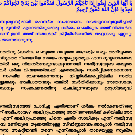
يَا أَيُّهَا الَّذِينَ آمَنُوا إِذَا نَاجَيْتُمُ الرَّسُولَ فَقَدِّمُوا بَيْنَ يَدَيْ نَجْوَاكُمْ 
تَجِدُوا فَإِنَّ اللَّهَ غَفُورٌ رَّحِيمٌ
ൂലു(സ)മായി രഹസ്യ സംഭാഷണം നടത്തുവാനുദ്ദേശിച്ചാൽ
മുമ്പിൽ എന്തെങ്കിലുമൊരു ധർമ്മം ചെയ്യുക അത് നിങ്ങൾക്ക്
് ഇനി അത് നിങ്ങൾക്ക് കിട്ടിയില്ലെങ്കിൽ അള്ളാഹു ഏറ്റവും
 തന്നെയാവുന്നു
തിനു (കാര്യം ചെറുതോ വലുതോ ആവട്ടെ)പലരും അവിടുത്തെ
ിടുത്തെ വിലയേറിയ സമയം നഷ്ടപ്പെടുത്തുക എന്ന ദുഷ്ടലാക്കോടെ
ം ഇതിൽ ഒരു നിയന്ത്രണമുണ്ടാക്കുവാനായി നബി(സ)യുടെ അടുത്ത്
ർമ്മ വിഷയത്തിലേക്ക് എന്തെങ്കിലും സമർപ്പിക്കണമെന്നാണ്
സംഘ്യ വേണമെന്നൊന്നും നിഷ്ക്കർശിക്കപ്പെട്ടിട്ടില്ല സത്യ
ക്കളങ്കരും അല്ലാത്തവരും തമ്മിൽ വേർതിരിക്കാനും അതേസമയം
വാനും സംഭാഷണത്തിനു ചെല്ലുന്നവരുടെ ഉദ്ദേശ്യശുദ്ധി
നബി(സ)യോട് ചോദിച്ചു എത്രയാണ് ധർമ്മം നൽകേണ്ടത്?ഒരു
്താണ് അഭിപ്രായം? അലി(റ)പറഞ്ഞു അത് ജനങ്ങൾക്ക് കഴിയില്ല.അര
എന്ന് അലി(റ)പറഞ്ഞു പിന്നെ എത്ര സാധിക്കും എന്ന് നബി(സ)
്പ് മണിയുടെ തൂക്കത്തിനുള്ള സ്വർണ്ണമാവാം.അപ്പോൾ നബി(സ)
്സ് അകറ്റിയവൻ തന്നെ എന്ന്.അപ്പോൾ താഴെയുള്ള സൂക്തം