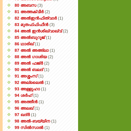
80 അബസ
(3)
81 അത്തക്‌വീർ
(2)
82 അൽഇൻഫിത്വാർ
(1)
83 മുതഫ്ഫിഫീൻ
(3)
84 അൽ ഇൻശിഖ്വാഖ്വ്
(2)
85 അൽബുറൂജ്
(1)
86 ഥാരിഖ്
(1)
87 അൽ അഅ്ലാ
(1)
88 അൽ ഗാശിയ
(2)
89 അൽ ഫജ്‌ർ
(2)
90 അൽ ബലദ്
(1)
91 അശ്ശംസ്
(1)
92 അല്ലൈൽ
(1)
93 അള്ളുഹാ
(1)
94 ശർഹ്
(1)
95 അത്തീൻ
(1)
96 അലഖ്
(1)
97 ഖദ്‌ർ
(1)
98 അൽ-ബയ്യിന
(1)
99 സിൽ‌സാൽ
(1)