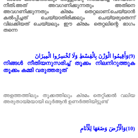
നീതി.അത് അവഗണിക്കുന്നതും അതിനെ
അവഗണിക്കുന്നതും ക്രമം തെറ്റലാണ്.ചെയ്യാൻ
കൽ‌പ്പിച്ചത് ചെയ്യാതിരിക്കലും ചെയ്യരുതെന്ന്
വിലക്കിയത് ചെയ്യലും ഈ ക്രമം തെറ്റലിന്റെ ഭാഗം
തന്നെ
وَأَقِيمُوا الْوَزْنَ بِالْقِسْطِ وَلَا تُخْسِرُوا الْمِيزَانَ
(9)
നിങ്ങൾ നീതിയനുസരിച്ച് തൂക്കം നിലനിറുത്തുക
തൂക്കം കമ്മി വരുത്തരുത്
അളത്തത്തിലും തൂക്കത്തിലും ക്രമം തെറ്റിക്കൽ വലിയ
അരുതായ്മയായി ഖുർആൻ ഉണർത്തിയിട്ടുണ്ട്
وَالْأَرْضَ وَضَعَهَا لِلْأَنَامِ
(10)