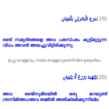
(19)
مَرَجَ الْبَحْرَيْنِ يَلْتَقِيَانِ
രണ്ട് സമുദ്രങ്ങളെ അവ പരസ്പരം കൂട്ടിമുട്ടുന്ന
വിധം അവൻ അയച്ചുവിട്ടിരിക്കുന്നു
ഉപ്പു വെള്ളവും നല്ല വെള്ളവുമാണിവിടെ ഉദ്ദേശ്യം
(20)
بَيْنَهُمَا بَرْزَخٌ لَّا يَبْغِيَانِ
അവ രണ്ടിനുമിടയിൽ ഒരു മറയുണ്ട്
(തന്നിമിത്തം)അവ തമ്മിൽ അതിക്രമിക്കുന്നില്ല