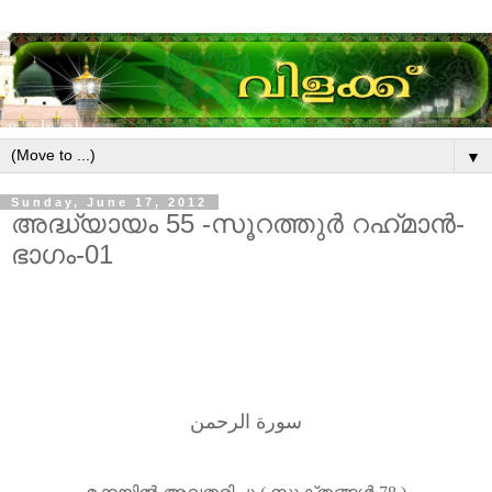
▼
Sunday, June 17, 2012
അദ്ധ്യായം 55 -സൂറത്തുർ റഹ്‌മാൻ-
ഭാഗം-01
سورة الرحمن