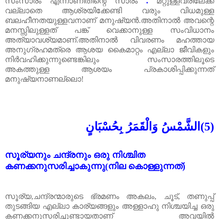
സംസാരം എന്നാണിതിന്റെ സാരം
.
മറ്റുള്ളവരിലേക്ക്
വല്ലാതെ ആശ്രയിക്കേണ്ടി വരും വിധമുള്ള
ബലഹീനതയുള്ളവനാണ് മനുഷ്യൻ.അതിനാൽ അവന്റെ
മനസ്സിലുള്ളത് പങ്ക് വെക്കാനുള്ള സംവിധാനം
അത്യാവശ്യമാണ്.അതിനാൽ വിവരണം മഹത്തായ
അനുഗ്രഹമത്രെ ആശയ കൈമാറ്റം എല്ലാ ജീവികളും
നിർവഹിക്കുന്നുണ്ടെങ്കിലും സംസാരത്തിലൂടെ
അകത്തുള്ള ആശയം പ്രകാശിപ്പിക്കുന്നത്
മനുഷ്യനാണല്ലൊ!
الشَّمْسُ وَالْقَمَرُ بِحُسْبَانٍ
(5)
സൂര്യനും ചന്ദ്രനും ഒരു നിശ്ചിത
കണക്കനുസരിച്ചാകുന്നു(നില കൊള്ളുന്നത്)
സൂര്യ,ചന്ദ്രന്മാരുടെ
ഭ്രമണം
അകലം, ചൂട്, തണുപ്പ്
തുടങ്ങിയ എല്ലാ കാര്യങ്ങളും അള്ളാഹു നിശ്ചയിച്ച ഒരു
കണക്കനുസരിച്ചുണ്ടായതാണ് അവയിൽ