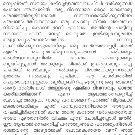
മനുഷ്യൻ സ്വയം കഴിവുള്ളവനല്ല..ചിലർ ധരിക്കുന്നത്
പോലെ ആഴ്ചയിൽ ഒരു ദിവസമോ മറ്റോ യാതൊരു
പ്രവ്ര്‌ത്തിയുമില്ലാതെ സ്വസ്ഥമായിരിക്കുന്നില്ല
പ്രപഞ്ചത്തിനൊട്ടാകെ ഒരു പൊതു നിയമ വ്യവസ്ഥ
നിശ്ചയിച്ചു കൊണ്ട് ഇനി എല്ലാം അതിന്റെ പാട്ടിനു
നടക്കട്ടെ എന്ന് വെച്ച് വെറുതെ ഇരിക്കുകയുമല്ല
അള്ളാഹു.പ്രപഞ്ചത്തിൽ നടന്നു
കൊണ്ടിരിക്കുന്നഏതെങ്കിലും ഒരു കാര്യത്തെപ്പറ്റി -അത്
എത്ര ചെറുതായിരുന്നാലും-അവൻ ഒരിക്കലും
അശ്രദ്ധനാകുന്നില്ല .ദോഷം പൊറുക്കലും
ബുദ്ധിമുട്ടുകൾ അകറ്റലും ചിലർക്ക് ഉയർചചയും മറ്റു
ചിലർക്ക് താഴ്ചയും നൽകലും പ്രാർത്ഥിക്കുന്നവർക്ക്
ഉത്തരം നൽകലും എല്ലാം ആ കാര്യത്തിൽ
പെട്ടതാവുന്നു.ഇമാം ഖുർഥുബി(റ)എഴുതുന്നു.ഒരു രാജാവ്
തന്റെ മന്ത്രിയോട്
അള്ളാഹു എല്ലാ ദിവസവും ഓരോ
കാര്യത്തിലാണ്
എന്ന ആയത്തിനെക്കുറിച്ച്
ചോദിച്ചു.അദ്ദേഹം നാളെ പറയാമെന്ന് പറഞ്ഞ് വീട്ടിലേക്ക്
മടങ്ങിയെങ്കിലും എന്ത് പറയുമെന്നറിയാതെ അദ്ദേഹം
വിഷമിച്ചിരിക്കുന്നത് കണ്ട തന്റെ കറുത്ത വർഗക്കാരനായ
അടിമ എന്താണിത്ര വിഷമം എന്ന് ചോദിച്ചപ്പോൾ മന്ത്രി
ഈ ആയത്തിനെക്കുറിച്ച് പറഞ്ഞു.അടിമ പറഞ്ഞു.നിങ്ങൾ
രാജാവിന്റെ അടുത്തേക്ക് പോവുക.ഞാൻ വന്ന് അത്