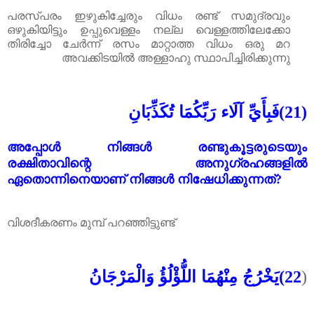
പരസ്പരം ഇഴുകിച്ചേരും വിധം രണ്ട് സമുദ്രവും
ഒഴുകിയിട്ടും ഉപ്പുവെള്ളം നല്ല വെള്ളത്തിലേക്കോ
തിരിച്ചോ ചേർന്ന് രസം മാറ്റാത്ത വിധം ഒരു മറ
അവക്കിടയിൽ അള്ളാഹു സ്ഥാപിച്ചിരിക്കുന്നു
فَبِأَيِّ آلَاء رَبِّكُمَا تُكَذِّبَانِ
(21)
അപ്പോൾ നിങ്ങൾ രണ്ടുകൂട്ടരുടെയും
രക്ഷിതാവിന്റെ അനുഗ്രഹങ്ങളിൽ
ഏതൊന്നിനെയാണ് നിങ്ങൾ നിഷേധിക്കുന്നത്?
വിശദീകരണം മുമ്പ് പറഞ്ഞിട്ടുണ്ട്
يَخْرُجُ مِنْهُمَا اللُّؤْلُؤُ وَالْمَرْجَانُ
(22
)