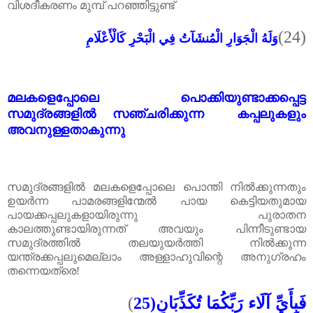
വിശദീകരണം മുമ്പ് പറഞ്ഞിട്ടുണ്ട്
(24)
وَلَهُ الْجَوَارِ الْمُنشَآتُ فِي الْبَحْرِ كَالْأَعْلَامِ
മലകളെപ്പോലെ പൊക്കിയുണ്ടാക്കപ്പെട്ട
സമുദ്രങ്ങളിൽ സഞ്ചരിക്കുന്ന കപ്പലുകളും
അവനുള്ളതാകുന്നു
സമുദ്രങ്ങളിൽ മലകളെപ്പോലെ പൊന്തി നിൽക്കുന്നതും
ഉയർന്ന പാമരങ്ങളിന്മേൽ പായ കെട്ടിയതുമായ
പായക്കപ്പലുകളായിരുന്നു പുരാതന
കാലത്തുണ്ടായിരുന്നത് അവയും പിന്നീടുണ്ടായ
സമുദ്രത്തിൽ തലയുയർത്തി നിൽക്കുന്ന
യന്ത്രക്കപ്പലുമെല്ലാം അള്ളാഹുവിന്റെ അനുഗ്രഹം
തന്നെയത്രെ!
فَبِأَيِّ آلَاء رَبِّكُمَا تُكَذِّبَانِ
)
(25