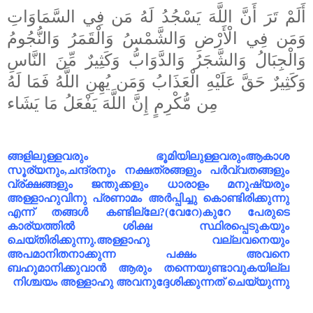
أَلَمْ تَرَ أَنَّ اللَّهَ يَسْجُدُ لَهُ مَن فِي السَّمَاوَاتِ
وَمَن فِي الْأَرْضِ وَالشَّمْسُ وَالْقَمَرُ وَالنُّجُومُ
وَالْجِبَالُ وَالشَّجَرُ وَالدَّوَابُّ وَكَثِيرٌ مِّنَ النَّاسِ
وَكَثِيرٌ حَقَّ عَلَيْهِ الْعَذَابُ وَمَن يُهِنِ اللَّهُ فَمَا لَهُ
مِن مُّكْرِمٍ إِنَّ اللَّهَ يَفْعَلُ مَا يَشَاء
ങ്ങളിലുള്ളവരും ഭൂമിയിലുള്ളവരും
ആകാശ
സൂര്യനും,ചന്ദ്രനും നക്ഷത്രങ്ങളും പർവ്വതങ്ങളും
വ്ര്‌ക്ഷങ്ങളും ജന്തുക്കളും ധാരാളം മനുഷ്യരും
അള്ളാഹുവിനു പ്രണാമം അർപ്പിച്ചു കൊണ്ടിരിക്കുന്നു
എന്ന് തങ്ങൾ കണ്ടില്ലേ?(വേറേ)കുറേ പേരുടെ
കാര്യത്തിൽ ശിക്ഷ സ്ഥിരപ്പെടുകയും
ചെയ്തിരിക്കുന്നു.അള്ളാഹു വല്ലവനെയും
അപമാനിതനാക്കുന്ന പക്ഷം അവനെ
ബഹുമാനിക്കുവാൻ ആരും തന്നെയുണ്ടാവുകയില്ല
നിശ്ചയം അള്ളാഹു അവനുദ്ദേശിക്കുന്നത് ചെയ്യുന്നു