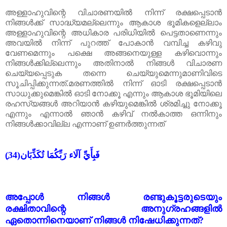
അള്ളാഹുവിന്റെ വിചാരണയിൽ നിന്ന് രക്ഷപ്പെടാൻ
നിങ്ങൾക്ക് സാദ്ധ്യമല്ലെന്നും ആകാശ ഭൂമികളെല്ലാം
അള്ളാഹുവിന്റെ അധികാര പരിധിയിൽ പെട്ടതാണെന്നും
അവയിൽ നിന്ന് പുറത്ത് പോകാൻ വമ്പിച്ച കഴിവു
വേണമെന്നും പക്ഷെ അങ്ങനെയുള്ള കഴിവൊന്നും
നിങ്ങൾക്കില്ലെന്നും അതിനാൽ നിങ്ങൾ വിചാരണ
ചെയ്യപ്പെടുക തന്നെ ചെയ്യുമെന്നുമാണിവിടെ
സൂചിപ്പിക്കുന്നത്.മരണത്തിൽ നിന്ന് ഓടി രക്ഷപ്പെടാൻ
സാധുക്കുമെങ്കിൽ ഓടി നോക്കൂ എന്നും ആകാശ ഭൂമിയിലെ
രഹസ്യങ്ങൾ അറിയാൻ കഴിയുമെങ്കിൽ ശ്രമിച്ചു നോക്കൂ
എന്നും എന്നാൽ ഞാൻ കഴിവ് നൽകാത്ത ഒന്നിനും
നിങ്ങൾക്കാവില്ല എന്നാണ് ഉണർത്തുന്നത്
(34)
فَبِأَيِّ آلَاء رَبِّكُمَا تُكَذِّبَان
അപ്പോൾ നിങ്ങൾ രണ്ടുകൂട്ടരുടെയും
രക്ഷിതാവിന്റെ അനുഗ്രഹങ്ങളിൽ
ഏതൊന്നിനെയാണ് നിങ്ങൾ നിഷേധിക്കുന്നത്?