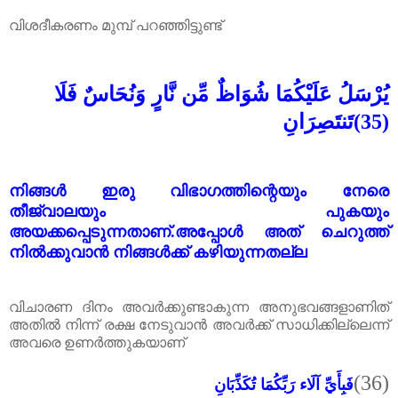
വിശദീകരണം മുമ്പ് പറഞ്ഞിട്ടുണ്ട്
يُرْسَلُ عَلَيْكُمَا شُوَاظٌ مِّن نَّارٍ وَنُحَاسٌ فَلَا
تَنتَصِرَانِ
(35)
നിങ്ങൾ ഇരു വിഭാഗത്തിന്റെയും നേരെ
തീജ്വാലയും പുകയും
അയക്കപ്പെടുന്നതാണ്.അപ്പോൾ അത് ചെറുത്ത്
നിൽക്കുവാൻ നിങ്ങൾക്ക് കഴിയുന്നതല്ല
വിചാരണ ദിനം അവർക്കുണ്ടാകുന്ന അനുഭവങ്ങളാണിത്
അതിൽ നിന്ന് രക്ഷ നേടുവാൻ അവർക്ക് സാധിക്കില്ലെന്ന്
അവരെ ഉണർത്തുകയാണ്
(36)
فَبِأَيِّ آلَاء رَبِّكُمَا تُكَذِّبَانِ