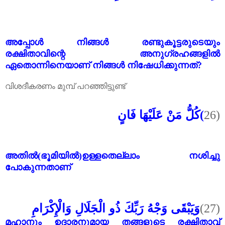
അപ്പോൾ നിങ്ങൾ രണ്ടുകൂട്ടരുടെയും
രക്ഷിതാവിന്റെ അനുഗ്രഹങ്ങളിൽ
ഏതൊന്നിനെയാണ് നിങ്ങൾ നിഷേധിക്കുന്നത്?
വിശദീകരണം മുമ്പ് പറഞ്ഞിട്ടുണ്ട്
كُلُّ مَنْ عَلَيْهَا فَانٍ
(
26)
അതിൽ(ഭൂമിയിൽ)ഉള്ളതെല്ലാം നശിച്ചു
പോകുന്നതാണ്
وَيَبْقَى وَجْهُ رَبِّكَ ذُو الْجَلَالِ وَالْإِكْرَامِ
(27)
മഹാനും ഉദാരനുമായ തങ്ങളുടെ രക്ഷിതാവ്