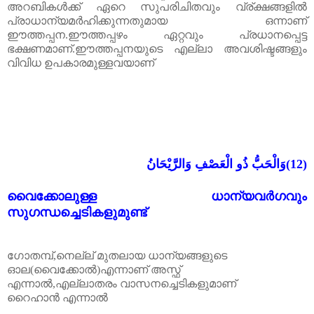
അറബികൾക്ക് ഏറെ സുപരിചിതവും വ്ര്‌ക്ഷങ്ങളിൽ
പ്രാധാന്യമർഹിക്കുന്നതുമായ ഒന്നാണ്
ഈത്തപ്പന.ഈത്തപ്പഴം ഏറ്റവും പ്രധാനപ്പെട്ട
ഭക്ഷണമാണ്.ഈത്തപ്പനയുടെ എല്ലാ അവശിഷ്ടങ്ങളും
വിവിധ ഉപകാരമുള്ളവയാണ്
وَالْحَبُّ ذُو الْعَصْفِ وَالرَّيْحَانُ
(12)
വൈക്കോലുള്ള ധാന്യവർഗവും
സുഗന്ധച്ചെടികളുമുണ്ട്
ഗോതമ്പ്,നെല്ല് മുതലായ ധാന്യങ്ങളുടെ
ഓല(വൈക്കോൽ)എന്നാണ് അസ്ഫ്
എന്നാൽ,എല്ലാതരം വാസനച്ചെടികളുമാണ്
റൈഹാൻ എന്നാൽ