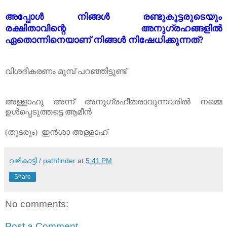
അപ്പോൾ നിങ്ങൾ രണ്ടുകൂട്ടരുടെയും
രക്ഷിതാവിന്റെ അനുഗ്രഹങ്ങളിൽ
ഏതൊന്നിനെയാണ് നിങ്ങൾ നിഷേധിക്കുന്നത്?
വിശദീകരണം മുമ്പ് പറഞ്ഞിട്ടുണ്ട്
അള്ളാഹു അന്ന് അനുഗ്രഹീതരാവുന്നവരിൽ നമ്മെ
ഉൾപ്പെടുത്തട്ടെ ആമീൻ
(തുടരും) ഇൻശാ അള്ളാഹ്
വഴികാട്ടി / pathfinder
at
5:41 PM
Share
No comments:
Post a Comment