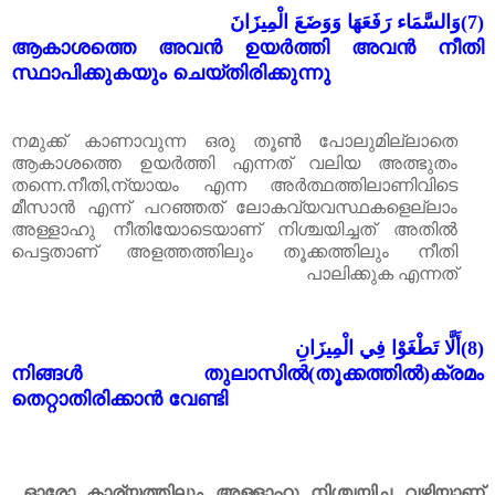
وَالسَّمَاء رَفَعَهَا وَوَضَعَ الْمِيزَانَ
(7)
ആകാശത്തെ അവൻ ഉയർത്തി അവൻ നീതി
സ്ഥാപിക്കുകയും ചെയ്തിരിക്കുന്നു
നമുക്ക് കാണാവുന്ന ഒരു തൂൺ പോലുമില്ലാതെ
ആകാശത്തെ ഉയർത്തി എന്നത് വലിയ അത്ഭുതം
തന്നെ.നീതി,ന്യായം എന്ന അർത്ഥത്തിലാണിവിടെ
മീസാൻ എന്ന് പറഞ്ഞത് ലോകവ്യവസ്ഥകളെല്ലാം
അള്ളാഹു നീതിയോടെയാണ് നിശ്ചയിച്ചത് അതിൽ
പെട്ടതാണ് അളത്തത്തിലും തൂക്കത്തിലും നീതി
പാലിക്കുക എന്നത്
أَلَّا تَطْغَوْا فِي الْمِيزَانِ
(8)
നിങ്ങൾ തുലാസിൽ(തൂക്കത്തിൽ)ക്രമം
തെറ്റാതിരിക്കാൻ വേണ്ടി
ഓരോ കാര്യത്തിലും അള്ളാഹു നിശ്ചയിച്ച വഴിയാണ്