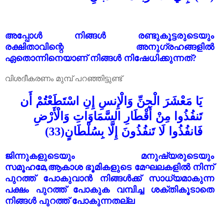
അപ്പോൾ നിങ്ങൾ രണ്ടുകൂട്ടരുടെയും
രക്ഷിതാവിന്റെ അനുഗ്രഹങ്ങളിൽ
ഏതൊന്നിനെയാണ് നിങ്ങൾ നിഷേധിക്കുന്നത്?
വിശദീകരണം മുമ്പ് പറഞ്ഞിട്ടുണ്ട്
يَا مَعْشَرَ الْجِنِّ وَالْإِنسِ إِنِ اسْتَطَعْتُمْ أَن
تَنفُذُوا مِنْ أَقْطَارِ السَّمَاوَاتِ وَالْأَرْضِ
فَانفُذُوا لَا تَنفُذُونَ إِلَّا بِسُلْطَانٍ
(33)
ജിന്നുകളുടെയും മനുഷ്യരുടെയും
സമൂഹമേ,ആകാശ ഭൂമികളുടെ മേഘലകളിൽ നിന്ന്
പുറത്ത് പോകുവാൻ നിങ്ങൾക്ക് സാധ്യമാകുന്ന
പക്ഷം പുറത്ത് പോകുക വമ്പിച്ച ശക്തികൂടാതെ
നിങ്ങൾ പുറത്ത് പോകുന്നതല്ല