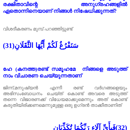
രക്ഷിതാവിന്റെ അനുഗ്രഹങ്ങളിൽ
ഏതൊന്നിനെയാണ് നിങ്ങൾ നിഷേധിക്കുന്നത്?
വിശദീകരണം മുമ്പ് പറഞ്ഞിട്ടുണ്ട്
سَنَفْرُغُ لَكُمْ أَيُّهَا الثَّقَلَانِ
(31)
ഹേ (കനത്ത)രണ്ട് സമൂഹമേ നിങ്ങളെ അടുത്ത്
നാം വിചാരണ ചെയ്യുന്നതാണ്
ജിന്ന്,മനുഷ്യൻ എന്നീ രണ്ട് വർഗങ്ങളെയും
അഭിസംബോധനം ചെയ്ത് കൊണ്ട് അവരെ അടുത്ത്
തന്നെ വിജാരണക്ക് വിധേയമാക്കുമെന്നും അത് കൊണ്ട്
കരുതിയിരിക്കണമെന്നുമുള്ള ഒരു ഉഗ്രൻ താക്കീതാണിത്
فَبِأَيِّ آلَاء رَبِّكُمَا تُكَذِّبَانِ
(32)