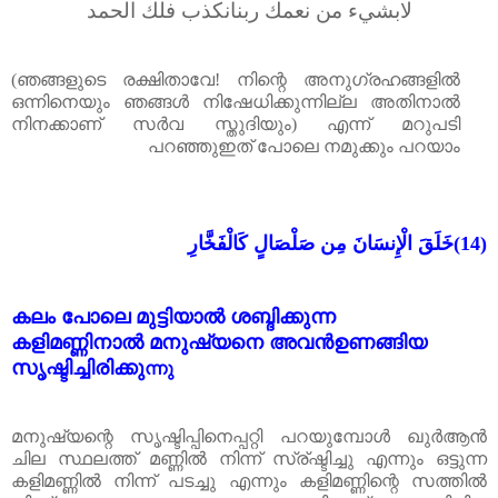
لابشيء من نعمك ربنانكذب فلك الحمد
(ഞങ്ങളുടെ രക്ഷിതാവേ! നിന്റെ അനുഗ്രഹങ്ങളിൽ
ഒന്നിനെയും ഞങ്ങൾ നിഷേധിക്കുന്നില്ല അതിനാൽ
നിനക്കാണ് സർവ സ്തുദിയും) എന്ന് മറുപടി
പറഞ്ഞുഇത് പോലെ നമുക്കും പറയാം
خَلَقَ الْإِنسَانَ مِن صَلْصَالٍ كَالْفَخَّارِ
(14)
കലം പോലെ മുട്ടിയാൽ ശബ്ദിക്കുന്ന
കളിമണ്ണിനാൽ മനുഷ്യനെ അവൻ
ഉണങ്ങിയ
സൃഷ്ടിച്ചിരിക്കു
ന്നു
മനുഷ്യന്റെ സൃഷ്ടിപ്പിനെപ്പറ്റി പറയുമ്പോൾ ഖുർആൻ
ചില സ്ഥലത്ത് മണ്ണിൽ നിന്ന് സ്ര്‌ഷ്ടിച്ചു എന്നും ഒട്ടുന്ന
കളിമണ്ണിൽ നിന്ന് പടച്ചു എന്നും കളിമണ്ണിന്റെ സത്തിൽ