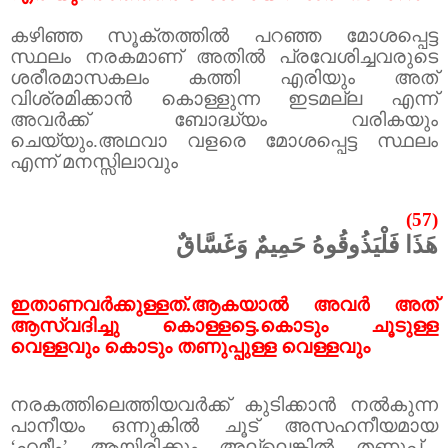
കഴിഞ്ഞ സൂക്തത്തിൽ പറഞ്ഞ മോശപ്പെട്ട
സ്ഥലം നരകമാണ് അതിൽ പ്രവേശിച്ചവരുടെ
ശരീരമാസകലം കത്തി എരിയും അത്
വിശ്രമിക്കാൻ കൊള്ളുന്ന ഇടമല്ല എന്ന്
അവർക്ക് ബോദ്ധ്യം വരികയും
ചെയ്യും.അഥവാ വളരെ മോശപ്പെട്ട സ്ഥലം
എന്ന് മനസ്സിലാവും
(57)
هَذَا فَلْيَذُوقُوهُ حَمِيمٌ وَغَسَّاقٌ
ഇതാണവർക്കുള്ളത്.ആകയാൽ അവർ അത്
ആസ്വദിച്ചു കൊള്ളട്ടെ.കൊടും ചൂടുള്ള
വെള്ളവും കൊടും തണുപ്പുള്ള വെള്ളവും
നരകത്തിലെത്തിയവർക്ക് കുടിക്കാൻ നൽകുന്ന
പാനീയം ഒന്നുകിൽ ചൂട് അസഹനീയമായ
‘
ഹമീം
’
ആയിരിക്കും അല്ലെങ്കിൽ തണുപ്പ്