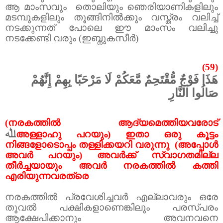
ആ മാംസവും
തൊലിയും ഞെരിയാണികളിലും
മടമ്പുകളിലും തൂങ്ങിനിൽക്കും വസ്ത്രം വലിച്ച്
നടക്കുന്നത് പോലെ ഈ മാംസം വലിച്ചു
നടക്കേണ്ടി വരും (ഇബ്നുകസീർ)
(59)
هَذَا فَوْجٌ مُّقْتَحِمٌ مَّعَكُمْ لَا مَرْحَبًا بِهِمْ إِنَّهُمْ
صَالُوا النَّارِ
(നരകത്തിൽ ആദ്യമെത്തിയവരോട്
ﷲ
അള്ളാഹു പറയും) ഇതാ ഒരു കൂട്ടം
നിങ്ങളോടൊപ്പം തള്ളിക്കയറി വരുന്നു
(അപ്പോൾ
അവർ പറയും) അവർക്ക് സ്വാഗതമില്ല
തീർച്ചയായും അവർ നരകത്തിൽ കത്തി
എരിയുന്നവരത്രെ
നരകത്തിൽ പ്രവേശിച്ചവർ എല്ലാവരും ഒരേ
തൂവൽ പക്ഷികളാണെങ്കിലും പരസ്പരം
ആക്ഷേപിക്കാനും അവനവനെ