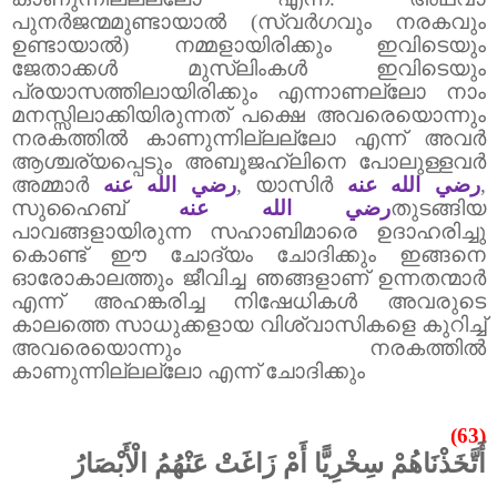
പുനർജന്മമുണ്ടായാൽ
(
സ്വർഗവും നരകവും
ഉണ്ടായാൽ
)
നമ്മളായിരിക്കും ഇവിടെയും
ജേതാക്കൾ മുസ്‌ലിംകൾ ഇവിടെയും
പ്രയാസത്തിലായിരിക്കും എന്നാണല്ലോ നാം
മനസ്സിലാക്കിയിരുന്നത് പക്ഷെ അവരെയൊന്നും
നരകത്തിൽ കാണുന്നില്ലല്ലോ എന്ന് അവർ
ആശ്ചര്യപ്പെടും അബൂജഹ്‌ലിനെ പോലുള്ളവർ
അമ്മാർ
رضي الله عنه
,
യാസിർ
رضي الله عنه
,
സുഹൈബ്
رضي الله عنه
തുടങ്ങിയ
പാവങ്ങളായിരുന്ന സഹാബിമാരെ ഉദാഹരിച്ചു
കൊണ്ട് ഈ ചോദ്യം ചോദിക്കും ഇങ്ങനെ
ഓരോകാലത്തും ജീവിച്ച ഞങ്ങളാണ് ഉന്നതന്മാർ
എന്ന് അഹങ്കരിച്ച നിഷേധികൾ അവരുടെ
കാലത്തെ സാധുക്കളായ വിശ്വാസികളെ കുറിച്ച്
അവരെയൊന്നും നരകത്തിൽ
കാണുന്നില്ലല്ലോ എന്ന് ചോദിക്കും
(63)
أَتَّخَذْنَاهُمْ سِخْرِيًّا أَمْ زَاغَتْ عَنْهُمُ الْأَبْصَارُ