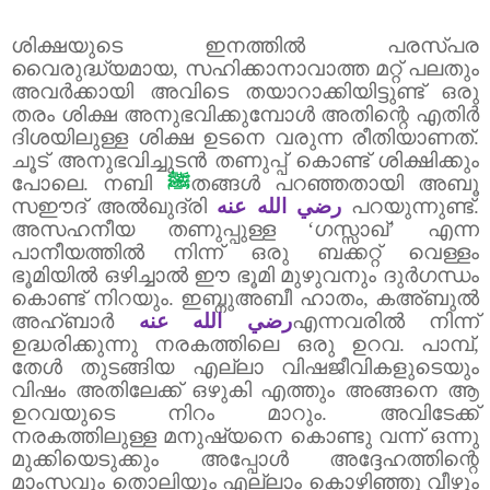
ശിക്ഷയുടെ ഇനത്തിൽ പരസ്പര
വൈരുദ്ധ്യമായ
,
സഹിക്കാനാവാത്ത മറ്റ് പലതും
അവർക്കായി അവിടെ തയാറാക്കിയിട്ടുണ്ട്
ഒരു
തരം ശിക്ഷ അനുഭവിക്കുമ്പോൾ അതിന്റെ എതിർ
ദിശയിലുള്ള ശിക്ഷ ഉടനെ വരുന്ന രീതിയാണത്.
ചൂട് അനുഭവിച്ചുടൻ തണുപ്പ് കൊണ്ട് ശിക്ഷിക്കും
പോലെ
.
നബി
ﷺ
തങ്ങൾ പറഞ്ഞതായി അബൂ
സഈദ് അൽഖുദ്‌രി
رضي الله عنه
പറയുന്നുണ്ട്.
അസഹനീയ തണുപ്പുള്ള
‘
ഗസ്സാഖ്
’
എന്ന
പാനീയത്തിൽ നിന്ന് ഒരു ബക്കറ്റ് വെള്ളം
ഭൂമിയിൽ ഒഴിച്ചാൽ ഈ ഭൂമി മുഴുവനും ദുർഗന്ധം
കൊണ്ട് നിറയും. ഇബ്നുഅബീ ഹാതം
,
കഅ്ബുൽ
അഹ്‌ബാർ
رضي الله عنه
എന്നവരിൽ നിന്ന്
ഉദ്ധരിക്കുന്നു നരകത്തിലെ ഒരു ഉറവ. പാമ്പ്
,
തേൾ തുടങ്ങിയ എല്ലാ വിഷജീവികളുടെയും
വിഷം അതിലേക്ക് ഒഴുകി എത്തും അങ്ങനെ ആ
ഉറവയുടെ നിറം മാറും.
അവിടേക്ക്
നരകത്തിലുള്ള മനുഷ്യനെ കൊണ്ടു വന്ന് ഒന്നു
മുക്കിയെടുക്കും അപ്പോൾ അദ്ദേഹത്തിന്റെ
മാംസവും തൊലിയും എല്ലാം കൊഴിഞ്ഞു വീഴും