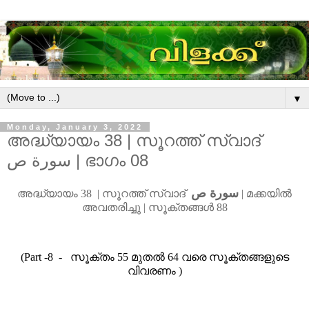
▼
Monday, January 3, 2022
അദ്ധ്യായം 38 | സൂറത്ത് സ്വാദ്
سورة ص | ഭാഗം 08
سورة ص
അദ്ധ്യായം
38 |
സൂറത്ത്
സ്വാദ്
|
മ
ക്കയിൽ
അവതരിച്ചു
|
സൂക്തങ്ങൾ
88
(Part -8
-
സൂക്തം
55
മുതൽ
64
വരെ സൂക്തങ്ങളുടെ
വിവരണം
)