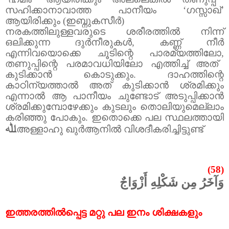
സഹിക്കാനാവാത്ത പാനീയം
‘
ഗസ്സാഖ്
’
ആയിരിക്കും (ഇബ്നുകസീർ)
നരകത്തിലുള്ളവരുടെ ശരീരത്തിൽ നിന്ന്
ഒലിക്കുന്ന ദുർനീരുകൾ
,
കണ്ണ് നീർ
എന്നിവയൊക്കെ ചൂടിന്റെ പാരമ്യത്തിലോ
,
തണുപ്പിന്റെ പരമാവധിയിലോ എത്തിച്ച് അത്
കുടിക്കാൻ കൊടുക്കും.
ദാഹത്തിന്റെ
കാഠിന്യത്താൽ അത് കുടിക്കാൻ ശ്രമിക്കും
എന്നാൽ ആ പാനീയം ചുണ്ടോട് അടുപ്പിക്കാൻ
ശ്രമിക്കുമ്പോഴേക്കും കുടലും തൊലിയുമെല്ലാം
കരിഞ്ഞു പോകും.
ഇതൊക്കെ പല സ്ഥലത്തായി
ﷲ
അള്ളാഹു ഖുർആനിൽ വിശദീകരിച്ചിട്ടുണ്ട്
(58)
وَآخَرُ مِن شَكْلِهِ أَزْوَاجٌ
ഇത്തരത്തിൽപ്പെട്ട മറ്റു പല ഇനം ശിക്ഷകളും