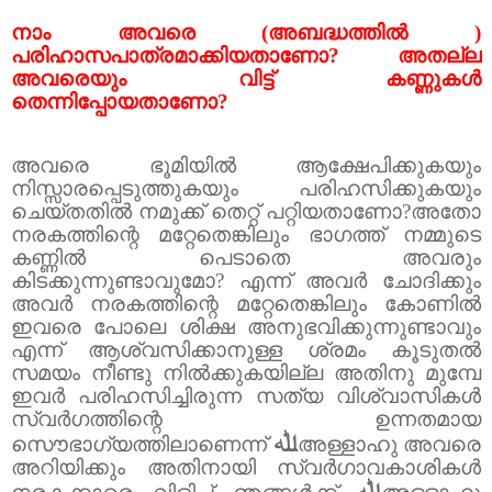
നാം അവരെ (അബദ്ധത്തിൽ )
പരിഹാസപാത്രമാക്കിയതാണോ
?
അതല്ല
അവരെയും വിട്ട് കണ്ണുകൾ
തെന്നിപ്പോയതാണോ
?
അവരെ ഭൂമിയിൽ ആക്ഷേപിക്കുകയും
നിസ്സാരപ്പെടുത്തുകയും പരിഹസിക്കുകയും
ചെയ്തതിൽ നമുക്ക് തെറ്റ് പറ്റിയതാണോ
?
അതോ
നരകത്തിന്റെ മറ്റേതെങ്കിലും ഭാഗത്ത് നമ്മുടെ
കണ്ണിൽ പെടാതെ അവരും
കിടക്കുന്നുണ്ടാവുമോ
?
എന്ന് അവർ ചോദിക്കും
അവർ നരകത്തിന്റെ മറ്റേതെങ്കിലും കോണിൽ
ഇവരെ പോലെ ശിക്ഷ അനുഭവിക്കുന്നുണ്ടാവും
എന്ന് ആശ്വസിക്കാനുള്ള ശ്രമം കൂടുതൽ
സമയം നീണ്ടു നിൽക്കുകയില്ല അതിനു മുമ്പേ
ഇവർ പരിഹസിച്ചിരുന്ന സത്യ വിശ്വാസികൾ
സ്വർഗത്തിന്റെ ഉന്നതമായ
ﷲ
സൌഭാഗ്യത്തിലാണെന്ന്
അള്ളാഹു അവരെ
അറിയിക്കും അതിനായി സ്വർഗാവകാശികൾ
ﷲ