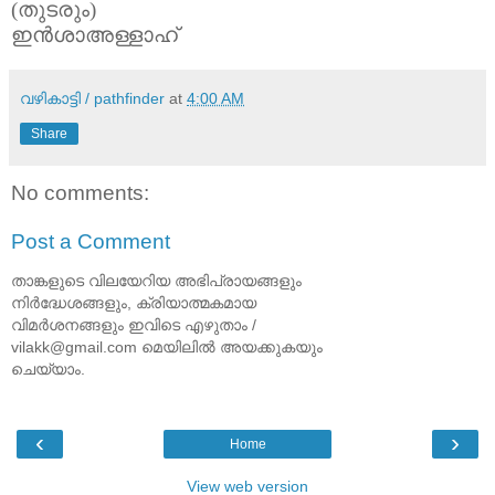
(തുടരും)
ഇൻശാഅള്ളാഹ്
വഴികാട്ടി / pathfinder
at
4:00 AM
Share
No comments:
Post a Comment
താങ്കളുടെ വിലയേറിയ അഭിപ്രായങ്ങളും
നിര്‍ദ്ധേശങ്ങളും, ക്രിയാത്മകമായ
വിമര്‍ശനങ്ങളും ഇവിടെ എഴുതാം /
vilakk@gmail.com മെയിലില്‍ അയക്കുകയും
ചെയ്യാം.
‹
›
Home
View web version