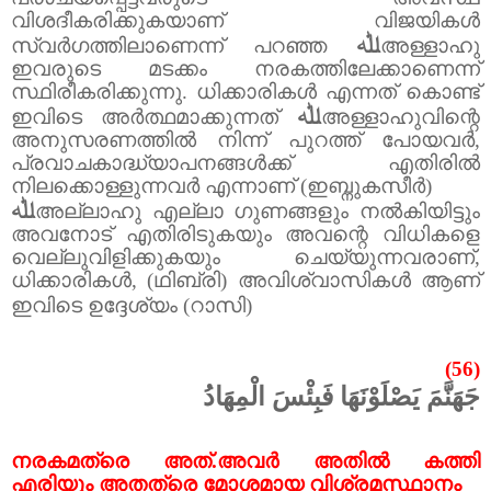
വിശദീകരിക്കുകയാണ് വിജയികൾ
ﷲ
സ്വർഗത്തിലാണെന്ന് പറഞ്ഞ
അള്ളാഹു
ഇവരുടെ മടക്കം നരകത്തിലേക്കാണെന്ന്
സ്ഥിരീകരിക്കുന്നു.
ധിക്കാരികൾ എന്നത് കൊണ്ട്
ﷲ
ഇവിടെ അർത്ഥമാക്കുന്നത്
അള്ളാഹുവിന്റെ
അനുസരണത്തിൽ നിന്ന് പുറത്ത് പോയവർ
,
പ്രവാചകാദ്ധ്യാപനങ്ങൾക്ക് എതിരിൽ
നിലക്കൊള്ളുന്നവർ എന്നാണ് (ഇബ്നുകസീർ)
ﷲ
അല്ലാഹു എല്ലാ ഗുണങ്ങളും നൽകിയിട്ടും
അവനോട് എതിരിടുകയും അവന്റെ വിധികളെ
വെല്ലുവിളിക്കുകയും ചെയ്യുന്നവരാണ്
,
ധിക്കാരികൾ
, (
ഥിബ്‌രി)
അവിശ്വാസികൾ ആണ്
ഇവിടെ ഉദ്ദേശ്യം (റാസി)
(56)
جَهَنَّمَ يَصْلَوْنَهَا فَبِئْسَ الْمِهَادُ
നരകമത്രെ അത്.അവർ അതിൽ കത്തി
എരിയും അതത്രെ മോശമായ വിശ്രമസ്ഥാനം