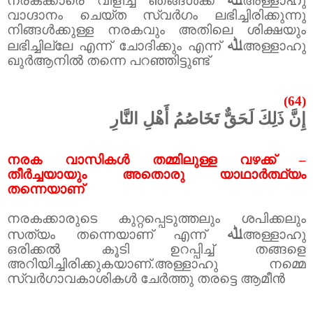
നരകക്കാരെ വിളിച്ച് ഞങ്ങൾക്ക്
അള്ളാഹു
വാഗ്ദാനം ചെയ്ത സ്വർഗം ലഭിച്ചിരിക്കുന്നു
നിങ്ങൾക്കുള്ള നരകവും അതിലെ ശിക്ഷയും
ﷲ
ലഭിച്ചില്ലേ എന്ന് ചോദിക്കും എന്ന്
അള്ളാഹു
ഖുർആനിൽ തന്നെ പറഞ്ഞിട്ടുണ്ട്
(64)
إِنَّ ذَلِكَ لَحَقٌّ تَخَاصُمُ أَهْلِ النَّارِ
നരക വാസികൾ തമ്മിലുള്ള വഴക്ക് –
തീർച്ചയായും അതൊരു യാഥാർത്ഥ്യം
തന്നെയാണ്
നരകക്കാരുടെ കുറ്റപ്പെടുത്തലും ശപിക്കലും
ﷲ
സത്യം തന്നെയാണ് എന്ന്
അള്ളാഹു
ഒരിക്കൽ കൂടി ഉറപ്പിച്ച് തങ്ങളെ
അറിയിച്ചിരിക്കുകയാണ്.അള്ളാ‍ഹു നമ്മെ
സ്വർഗാവകാശികൾ ചേർത്തു തരട്ടെ ആമീൻ