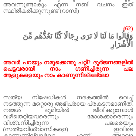
അവന്നുണ്ടാകും എന്ന നബി വചനം ഇത്
സ്ഥിരീകരിക്കുന്നുണ്ട് (റാസി)
(62)
وَقَالُوا مَا لَنَا لَا نَرَى رِجَالًا كُنَّا نَعُدُّهُم مِّنَ
الْأَشْرَارِ
അവർ പറയും നമുക്കെന്തു പറ്റി
?
ദുർജനങ്ങളിൽ
പെട്ടവരായി നാം ഗണിച്ചിരുന്ന പല
ആളുകളെയും നാം കാണുന്നില്ലല്ലോ
സത്യ നിഷേധികൾ നരകത്തിൽ വെച്ച്
നടത്തുന്ന മറ്റൊരു അഭിപ്രായ പ്രകടനമാണിത്.
നമ്മൾ ഭൂമിയിൽ ജീവിക്കുമ്പോൾ
വഴിതെറ്റിയവരെന്നും മോശക്കാരെന്നും
വിശ്വസിച്ചിരുന്ന പലരെയും
(സത്യവിശ്വാസികളെ) ഇവിടെ
കാണുന്നില്ലല്ലോ എന്ന്.
അഥവാ