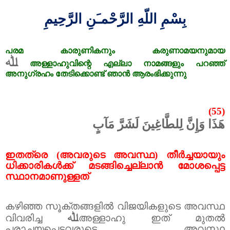
بِسْمِ اللّهِ الرَّحْمـَنِ الرَّحِيمِ
പരമ
കാരുണികനും
കരുണാമയനുമായ
ﷲ
അള്ളാഹുവിന്റെ
എല്ലാ
നാമങ്ങളും
പറഞ്ഞ്
അനുഗ്രഹം
തേടിക്കൊണ്ട്
ഞാൻ
ആരംഭിക്കുന്നു
(55)
هَذَا وَإِنَّ لِلطَّاغِينَ لَشَرَّ مَآبٍ
ഇതത്രെ (അവരുടെ അവസ്ഥ) തീർച്ചയായും
ധിക്കാരികൾക്ക് മടങ്ങിച്ചെല്ലാൻ മോശപ്പെട്ട
സ്ഥാനമാണുള്ളത്
കഴിഞ്ഞ സൂക്തങ്ങളിൽ വിജയികളുടെ അവസ്ഥ
ﷲ
വിവരിച്ച
അള്ളാഹു ഇത് മുതൽ
പരാചയപ്പെട്ടവരുടെ അവസ്ഥ