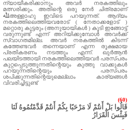
ന്യായീകരിക്കാനും അവർ നരകത്തിലും
മത്സരിക്കും.
അതിന്റെ ഒരു നേർ ചിത്രമാണ്
ﷲ
അള്ളാഹു ഇവിടെ പറയുന്നത്.
ആദ്യം
നരകത്തിലെത്തിയവരോട് ( നേതാക്കളോട് )
മറ്റൊരു കൂട്ടരും (അനുയായികൾ ) കൂടി ഇങ്ങോട്ട്
വരുന്നുണ്ട് എന്ന് അറിയിക്കുമ്പോൾ അവർക്ക്
സ്വാഗതമില്ല.
അവർ നരകത്തിൽ കിടന്ന്
കത്തേണ്ടവർ തന്നെയാണ് എന്ന രൂക്ഷമായ
പ്രതികരണം നടത്തും എന്ന്.
ഖുർആൻ
പലയിടത്തായി നരകത്തിലെത്തിയവർ പരസ്പരം
കുറ്റപ്പെടുത്തുന്നതിന്റെയും കുത്തു വാക്കുകൾ
പറയുന്നതിന്റെയും പരസ്പരം
ശപിക്കുന്നതിന്റെയുമെല്ലാം കാര്യങ്ങൾ
വിവരിച്ചിട്ടുണ്ട്
(60)
قَالُوا بَلْ أَنتُمْ لَا مَرْحَبًا بِكُمْ أَنتُمْ قَدَّمْتُمُوهُ لَنَا
فَبِئْسَ الْقَرَارُ