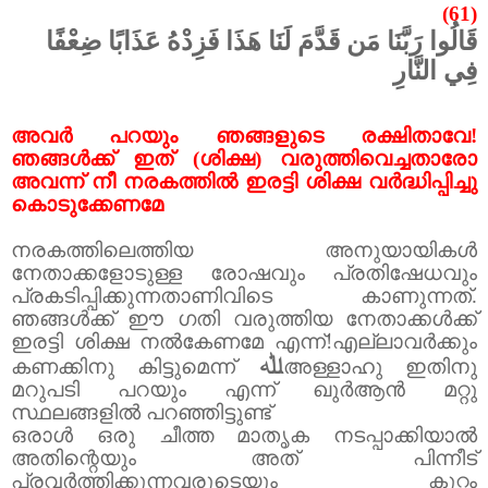
(61)
قَالُوا رَبَّنَا مَن قَدَّمَ لَنَا هَذَا فَزِدْهُ عَذَابًا ضِعْفًا
فِي النَّارِ
അവർ പറയും ഞങ്ങളുടെ രക്ഷിതാവേ!
ഞങ്ങൾക്ക് ഇത് (ശിക്ഷ) വരുത്തിവെച്ചതാരോ
അവന്ന് നീ നരകത്തിൽ ഇരട്ടി ശിക്ഷ വർദ്ധിപ്പിച്ചു
കൊടുക്കേണമേ
നരകത്തിലെത്തിയ അനുയായികൾ
നേതാക്കളോടുള്ള രോഷവും പ്രതിഷേധവും
പ്രകടിപ്പിക്കുന്നതാണിവിടെ കാണുന്നത്.
ഞങ്ങൾക്ക് ഈ ഗതി വരുത്തിയ നേതാക്കൾക്ക്
ഇരട്ടി ശിക്ഷ നൽകേണമേ എന്ന്!എല്ലാവർക്കും
ﷲ
കണക്കിനു കിട്ടുമെന്ന്
അള്ളാഹു ഇതിനു
മറുപടി പറയും എന്ന് ഖുർആൻ മറ്റു
സ്ഥലങ്ങളിൽ പറഞ്ഞിട്ടുണ്ട്
ഒരാൾ ഒരു ചീത്ത മാതൃക നടപ്പാക്കിയാൽ
അതിന്റെയും അത് പിന്നീട്
പ്രവർത്തിക്കുന്നവരുടെയും കുറ്റം