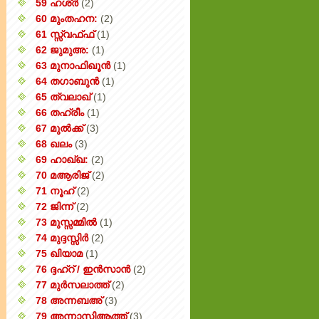
59 ഹശ്ർ
(2)
60 മുംതഹന:
(2)
61 സ്സ്വഫ്ഫ്
(1)
62 ജുമുഅ:
(1)
63 മുനാഫിഖൂൻ
(1)
64 തഗാബുൻ
(1)
65 ത്വലാഖ്
(1)
66 തഹ്‌രീം
(1)
67 മുൽക്ക്
(3)
68 ഖലം
(3)
69 ഹാഖ്ഖ:
(2)
70 മആരിജ്
(2)
71 നൂഹ്
(2)
72 ജിന്ന്
(2)
73 മുസ്സമ്മിൽ
(1)
74 മുദ്ദസ്സിർ
(2)
75 ഖിയാമ
(1)
76 ദ്ദഹ്റ് / ഇൻസാൻ
(2)
77 മുർസലാത്ത്
(2)
78 അന്നബഅ്
(3)
79 അന്നാസിആത്ത്‌
(3)