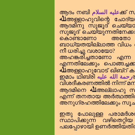
ആദം നബി
عليه السلام
ക്ക്
ﷲ
അള്ളാഹുവിന്റെ ചോദ്യ
ആദമിനു സുജൂദ് ചെയ്യാതി
സുജൂദ് ചെയ്യുന്നതിനേക്
കൊണ്ടാണോ അതോ 
ബാധ്യതയില്ലാത്ത വിധം ഔ
നീ ധരിച്ചു വശായോ
?
അഹങ്കരിച്ചതാണോ എന്ന 
എന്നതിലേക്കും പൊങ്ങച്ചക്
ﷲ
അള്ളാഹുവോട് ഖിബ്‌റ് കാണ
ഇമാം ഥിബ്‌രി
رحمة الله عليه
വിശദീകരണത്തിൽ നിന്ന് മനസ
ﷲ
ആദമിനെ
അല്ലാഹു സൃ
എന്ന് തനതായ അർത്ഥത്ത
അനുഗ്രഹത്തിലേക്കും സൂചി
ഇതു പോലുള്ള പരാമർശന
സ്ഥാപിക്കുന്ന വഴിതെറ്റി
പലപ്പോഴായി ഉണർത്തിയതിന