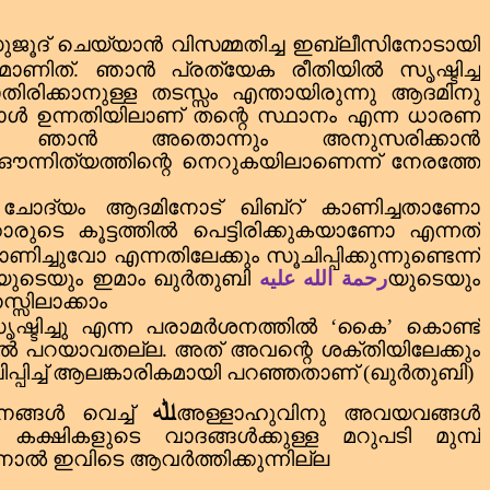
 സുജൂദ് ചെയ്യാൻ വിസമ്മതിച്ച ഇബ്‌ലീസിനോടായി
മാണിത്.
ഞാൻ പ്രത്യേക രീതിയിൽ സൃഷ്ടിച്ച
രിക്കാനുള്ള തടസ്സം എന്തായിരുന്നു ആദമിനു
കാൾ ഉന്നതിയിലാണ് തന്റെ സ്ഥാനം എന്ന ധാരണ
ഞാൻ അതൊന്നും അനുസരിക്കാൻ
ന്നിത്യത്തിന്റെ നെറുകയിലാണെന്ന് നേരത്തേ
ചോദ്യം ആദമിനോട് ഖിബ്‌റ് കാണിച്ചതാണോ
കാരുടെ കൂട്ടത്തിൽ പെട്ടിരിക്കുകയാണോ എന്നത്
ിച്ചുവോ എന്നതിലേക്കും സൂചിപ്പിക്കുന്നുണ്ടെന്ന്
യുടെയും ഇമാം ഖുർതുബി
رحمة الله عليه
യുടെയും
്സിലാക്കാം
ഷ്ടിച്ചു എന്ന പരാമർശനത്തിൽ
‘
കൈ
’
കൊണ്ട്
ിൽ പറയാവതല്ല.
അത് അവന്റെ ശക്തിയിലേക്കും
പ്പിച്ച് ആലങ്കാരികമായി പറഞ്ഞതാണ് (ഖുർതുബി)
ﷲ
ങ്ങൾ വെച്ച്
അള്ളാഹുവിനു അവയവങ്ങൾ
യ കക്ഷികളുടെ വാദങ്ങൾക്കുള്ള മറുപടി മുമ്പ്
ാൽ ഇവിടെ ആവർത്തിക്കുന്നില്ല