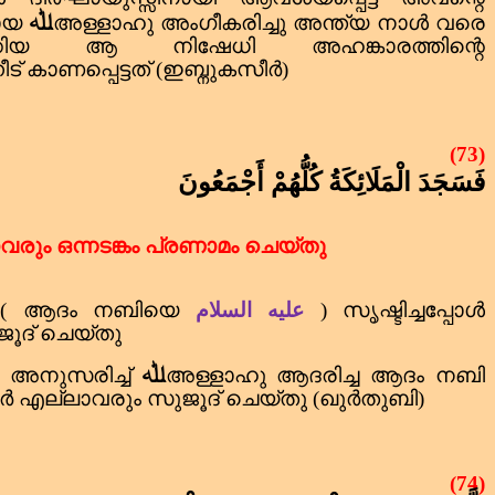
ﷲ
ായ
അള്ളാഹു അംഗീകരിച്ചു അന്ത്യ നാൾ വരെ
പ്പാക്കിയ ആ നിഷേധി അഹങ്കാരത്തിന്റെ
ട് കാണപ്പെട്ടത് (ഇബ്നുകസീർ)
(73)
فَسَجَدَ الْمَلَائِكَةُ كُلُّهُمْ أَجْمَعُونَ
രും ഒന്നടങ്കം പ്രണാമം ചെയ്തു
 ( ആദം നബിയെ
عليه السلام
) സൃഷ്ടിച്ചപ്പോൾ
ൂദ് ചെയ്തു
ﷲ
 അനുസരിച്ച്
അള്ളാഹു ആദരിച്ച ആദം നബി
ർ എല്ലാവരും സുജൂദ് ചെയ്തു (ഖുർതുബി)
(74)