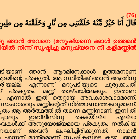
(76)
قَالَ أَنَا خَيْرٌ مِّنْهُ خَلَقْتَنِي مِن نَّارٍ وَخَلَقْتَهُ مِن طِين
ഞു ഞാൻ അവനെ (മനുഷ്യനെ) ക്കാൾ ഉത്തമൻ
ിൽ നിന്ന് സൃഷ്ടിച്ചു മനുഷ്യനെ നീ കളിമണ്ണിൽ
ുപടിയാണ് ഞാൻ ആദമിനേക്കാൾ ഉത്തമനാണ്
മിന്റെ പ്രകൃതി.
ആ സ്ഥിതിക്ക് ഞാൻ ആദമിനു
രിയല്ല എന്നാണ് മറുപടിയുടെ ചുരുക്കം.തീ
ണ് പ്രകൃതം.
മണ്ണ് താഴ്ചയിലേക്കും.
ഇതാണ്
.
എന്നാൽ ഇത് തെറ്റായ അവകാശവാദമാണ്.
ംഹാരവും മണ്ണിന്റെത് നിർമ്മാണാത്മകവുമാണ്.
ൃതം ആ അർത്ഥത്തിൽ തന്നെ മണ്ണിനാണ്.
ഇനി തീ
തിച്ചാലും ഇബ്‌ലീസിനു രക്ഷയില്ല എല്ലാ
്ച അവകൾക്ക് അനുയോജ്യമായ പ്രകൃതം നൽകിയ
യാണ് അവൻ ലംഘിച്ചിരിക്കുന്നത്.
നാഥൻ
 എന്നത് മാത്രമാണ് സൃഷ്ടികളുടെ കടമ.
അത്