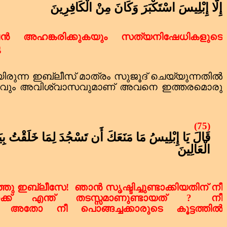
إِلَّا إِبْلِيسَ اسْتَكْبَرَ وَكَانَ مِنْ الْكَافِرِينَ
 അഹങ്കരിക്കുകയും സത്യനിഷേധികളുടെ
ു
ിരുന്ന ഇബ്‌ലീസ് മാത്രം സുജൂദ് ചെയ്യുന്നതിൽ
രവും അവിശ്വാസവുമാണ് അവനെ ഇത്തരമൊരു
(75)
قَالَ يَا إِبْلِيسُ مَا مَنَعَكَ أَن تَسْجُدَ لِمَا خَلَقْتُ بِي
الْعَالِينَ
്ഞു ഇബ്‌ലീസേ!
ഞാൻ സൃഷ്ടിച്ചുണ്ടാക്കിയതിന് നീ
ിനക്ക് എന്ത് തടസ്സമാണുണ്ടായത്
?
നീ
ണോ അതോ നീ പൊങ്ങച്ചക്കാരുടെ കൂട്ടത്തിൽ