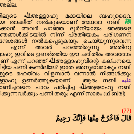
 അല്ല.
ﷲ
തിലൂടെ
അള്ളാഹു മക്കയിലെ ബഹു
ദൈ
വ
മായ താക്കീത് നൽകുകയാണ് അഥവാ നബി
ﷺ
ിരിക്കാൻ അവർ പറഞ്ഞ ദുർന്യായം ഞങ്ങളെ
ഞങ്ങൾക്കിടയിൽ നിന്ന് പ്രത്യേകം പരിഗണന
ദേശങ്ങൾ നൽകപ്പെടുകയും ചെയ്യൂന്നുവെന്ന്
ല്ല എന്ന് അവർ പറഞ്ഞിരുന്നു അതിനു
ളാഹു ഇവിടെ ഉണർത്തിയ ഈ ചരിത്രം അവരോട്
ﷲ
ണ് എന്ന് പറഞ്ഞ്
അള്ളാഹുവിന്റെ കല്പനയെ
്ടിയ പണി കണ്ടില്ലേ
?
ഇതേ അനുഭവമാകും നബി
ളുടെ മഹത്വം വിളമ്പാൻ വന്നാൽ നിങ്ങൾക്കും
്ളാഹു ഉണർത്തുകയാണ് .
ആദം നബി
عليه
ﷲ
ിച്ചവനെ പാഠം പഠിപ്പിച്ച
അള്ളാഹു നബി
കുന്നവർക്കും പണി തരും എന്ന് സാരം (ഥിബ്‌രി)
(77)
قَالَ فَاخْرُجْ مِنْهَا فَإِنَّكَ رَجِيمٌ