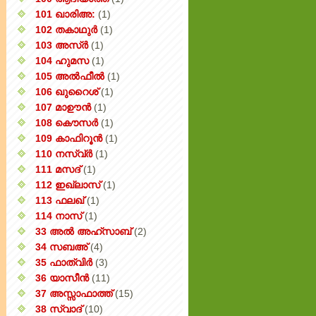
101 ഖാരിഅ:
(1)
102 തകാഥുർ
(1)
103 അസ്ർ
(1)
104 ഹുമസ
(1)
105 അൽഫീൽ
(1)
106 ഖുറൈശ്
(1)
107 മാഊൻ
(1)
108 കൌസർ
(1)
109 കാഫിറൂൻ
(1)
110 നസ്വ്‌ർ
(1)
111 മസദ്
(1)
112 ഇഖ്‌ലാസ്
(1)
113 ഫലഖ്
(1)
114 നാസ്
(1)
33 അൽ അഹ്സാബ്
(2)
34 സബഅ്
(4)
35 ഫാത്വിർ
(3)
36 യാസീൻ
(11)
37 അസ്സാഫാത്ത്
(15)
38 സ്വാദ്
(10)