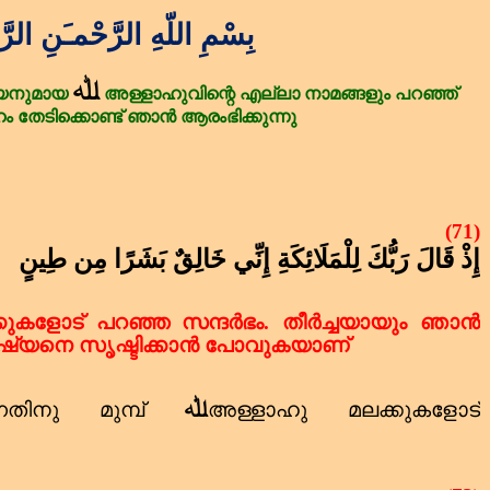
بِسْمِ اللّهِ الرَّحْمـَنِ الرَّ
ﷲ
യനുമായ
അള്ളാഹുവിന്റെ
എല്ലാ
നാമങ്ങളും
പറഞ്ഞ്
ം
തേടിക്കൊണ്ട്
ഞാൻ
ആരംഭിക്കുന്നു
(71)
إِذْ قَالَ رَبُّكَ لِلْمَلَائِكَةِ إِنِّي خَالِقٌ بَشَرًا مِن طِينٍ
്കുകളോട് പറഞ്ഞ സന്ദർഭം.
തീർച്ചയായും ഞാൻ
മനുഷ്യനെ സൃഷ്ടിക്കാൻ പോവുകയാണ്
ﷲ
ുന്നതിനു മുമ്പ്
അള്ളാഹു മലക്കുകളോട്