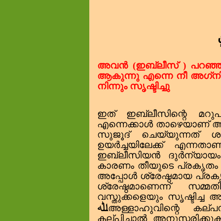
ٍ
അവൻ (ഇബ്‌ലീസ് ) പറഞ്
ആകുന്നു എന്നെ നീ അഗ്‌നിയ
നിന്നും സൃഷ്ടിച്ചു
ഇത് ഇബ്‌ലീസിന്റെ മറ
എന്നെക്കാൾ താഴെയാണ് ആദ
സുജൂദ് ചെയ്യുന്നത് ശ
ഉയർച്ചയിലേക്ക് എന്നതാ
ഇബ്‌ലീസിയൻ ദുർന്യായം
കാരണം തീയുടെ പ്രകൃതം സ
അപ്പോൾ ശ്രേഷ്ഠമായ പ്രക
ശ്രേഷ്ഠമാണെന്ന് സമ്മ
വസ്തുക്കളെയും സൃഷ്ടിച
ﷲ
അള്ളാഹുവിന്റെ കല്പന
കല്പിച്ചാൽ അനുസരിക്കുക