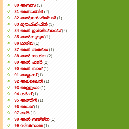
80 അബസ
(3)
81 അത്തക്‌വീർ
(2)
82 അൽഇൻഫിത്വാർ
(1)
83 മുതഫ്ഫിഫീൻ
(3)
84 അൽ ഇൻശിഖ്വാഖ്വ്
(2)
85 അൽബുറൂജ്
(1)
86 ഥാരിഖ്
(1)
87 അൽ അഅ്ലാ
(1)
88 അൽ ഗാശിയ
(2)
89 അൽ ഫജ്‌ർ
(2)
90 അൽ ബലദ്
(1)
91 അശ്ശംസ്
(1)
92 അല്ലൈൽ
(1)
93 അള്ളുഹാ
(1)
94 ശർഹ്
(1)
95 അത്തീൻ
(1)
96 അലഖ്
(1)
97 ഖദ്‌ർ
(1)
98 അൽ-ബയ്യിന
(1)
99 സിൽ‌സാൽ
(1)