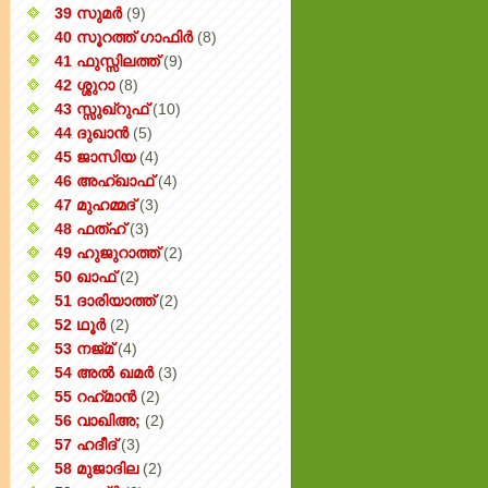
39 സുമർ
(9)
40 സൂറത്ത് ഗാഫിർ
(8)
41 ഫുസ്സിലത്ത്
(9)
42 ശ്ശുറാ
(8)
43 സ്സുഖ്‌റുഫ്
(10)
44 ദുഖാൻ
(5)
45 ജാസിയ
(4)
46 അഹ്‌ഖാഫ്
(4)
47 മുഹമ്മദ്
(3)
48 ഫത്‌ഹ്
(3)
49 ഹുജുറാത്ത്
(2)
50 ഖാഫ്
(2)
51 ദാരിയാത്ത്
(2)
52 ഥൂർ
(2)
53 നജ്‌മ്
(4)
54 അൽ ഖമർ
(3)
55 റഹ്‌മാൻ
(2)
56 വാഖിഅ;
(2)
57 ഹദീദ്
(3)
58 മുജാദില
(2)