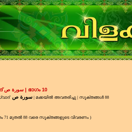
അദ്ധ്യായം 38 | സൂറത്ത് സ്വാദ് سورة ص | ഭാഗം 10
سورة ص
്വാദ്
|
മ
ക്കയിൽ
അവതരിച്ചു
|
സൂക്തങ്ങൾ
88
തം
71
മുതൽ
88
വരെ സൂക്തങ്ങളുടെ വിവരണം
)