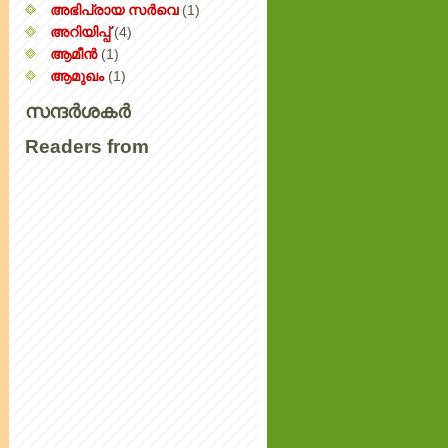
അഭിപ്രായ സര്‍‌വെ
(1)
അറിയിപ്പ്‌
(4)
ആമീൻ
(1)
ആമുഖം
(1)
സന്ദർശകർ
Readers from