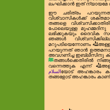
ലംഘിക്കാൻ ഇത് ന്യായമേ
ഈ ചരിത്രം പറയുന്ന
വിശ്വാസികൾക്ക് ശക്ത
തങ്ങളെ വിശ്വസിക്കാത
പോലെയുള്ള മുഹമ്മദിനു 
ലഭിക്കുകയും ദൈവിക സന്
ഞങ്ങൾ വിശ്വസിക്കി
ﷲ
മറുപടിയെന്നോണം
അള്
പറയുന്നത് ഞാൻ ഉത്തമനാ
അവഗണിച്ച ഇബ്‌ലീസിനു കിട
ﷺ
തങ്ങൾക്കെതിരിൽ നിങ്ങ
ﷲ
വന്നെത്തുക എന്ന്
അള
السلام
യോട് അഹങ്കാരം കാണ
തങ്ങളോട് അഹങ്കാരം കാണിക്