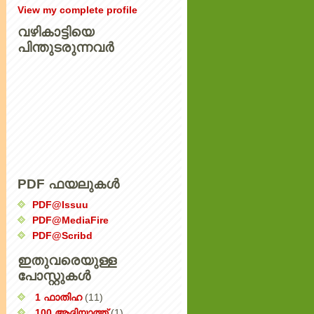
View my complete profile
വഴികാട്ടിയെ
പിന്തുടരുന്നവര്‍
PDF ഫയലുകൾ
PDF@Issuu
PDF@MediaFire
PDF@Scribd
ഇതുവരെയുള്ള
പോസ്റ്റുകൾ
1 ഫാതിഹ
(11)
100 ആദിയാത്ത്
(1)