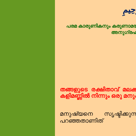
حِيمِ
പരമ
കാരുണികനും
കരുണാമ
അനുഗ്രഹ
തങ്ങളുടെ രക്ഷിതാവ് മലക
കളിമണ്ണിൽ നിന്നും ഒരു 
മനുഷ്യനെ
സൃഷ്ടിക്ക
പറഞ്ഞതാണിത്