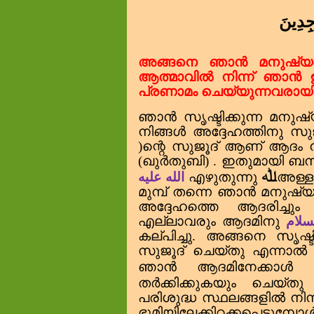
جِدِينَ
അങ്ങനെ ഞാൻ മനുഷ്യന
ആത്മാവിൽ നിന്ന് ഞാൻ
പ്രണാമം ചെയ്യുന്നവരായ
ഞാൻ സൃഷ്ടിക്കുന്ന മനുഷ
നിങ്ങൾ അദ്ദേഹത്തിനു സ
)ന്റെ സുജൂദ് ആണ് ആദം
(ഖുർതുബി)
.
ഇതുമായി ബന്ധപ
ﷲ
الله عليه
എഴുതുന്നു
അള്ള
മുമ്പ് തന്നെ ഞാൻ മനുഷ്യനെ
അദ്ദേഹത്തെ ആദരിച്ചു
എല്ലാവരും ആദമിനു
سلام
കല്പിച്ചു.
അങ്ങനെ സൃഷ്ടിച
സുജൂദ് ചെയ്തു എന്നാൽ 
ഞാൻ ആദമിനേക്കാൾ ശ്
തർക്കി
ക്കു
കയും ചെയ്ത
പരിശുദ്ധ സ്ഥലങ്ങളിൽ ന
ഭൂമിയിലേക്കിറക്കപ്പെടു