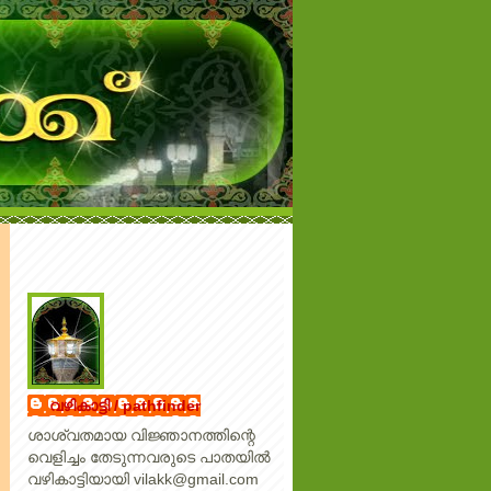
വഴികാട്ടി / pathfinder
ശാശ്വതമായ വിജ്ഞാനത്തിന്റെ
വെളിച്ചം തേടുന്നവരുടെ പാതയില്‍
വഴികാട്ടിയായി vilakk@gmail.com