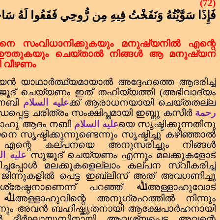
(72)
فَإِذَا سَوَّيْتُهُ وَنَفَخْتُ فِيهِ مِن رُّوحِي فَقَعُوا لَهُ سَا
െ സംവിധാനിക്കുകയും മനുഷ്യനിൽ എന്റെ
 ഊതുകയും ചെയ്താൽ നിങ്ങൾ ആ മനുഷ്യന്
ി വീഴണം
്യൻ യാഥാർത്ഥ്യമായാൽ അദ്ദേഹത്തെ ആദരിച്ച്
ുജൂദ് ചെയ്യണം ഇത് തഹിയ്യത്തി (അഭിവാദ്യം
 നബി
عليه السلام
ക്ക് ആരാധനയായി ചെയ്തതല്ല
്പെട്ട ചരിത്രം സംക്ഷിപ്തമായി ഇബ്നു കസീർ
رحمة
ാഹു ആദം നബി
عليه السلام
യെ സൃഷ്ടിക്കുന്നതിനു
 സൃഷ്ടിക്കുന്നുണ്ടെന്നും സൃഷ്ടിച്ചു കഴിഞ്ഞാൽ
ം എന്റെ കല്പനയെ അനുസരിച്ചും നിങ്ങൾ
عليه ال
സുജൂദ് ചെയ്യണം എന്നും മലക്കുകളോട്
്ചപ്പോൾ മലക്കുകളെല്ലാം കല്പന സ്വീകരിച്ച്
ജിന്നുകളിൽ പെട്ട ഇബ്‌ലീസ് അത് അവഗണിച്ചു
ﷲ
രേഷ്ഠനാണെന്ന് പറഞ്ഞ്
അള്ളാഹുവോട്
ﷲ
ു
അള്ളാഹുവിന്റെ അനുഗ്രഹത്തിൽ നിന്നും
ിന്നും അവൻ ബഹിഷ്കൃതനായി ആക്ഷേപാർഹനായി
മ്പോൾ ദീർഘായുസ്സിനായി ആവശ്യപ്പെട്ട അവന്റെ