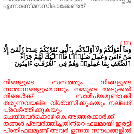
എന്നാണ് മനസിലാക്കേണ്ടത്
(37)
وَمَآ أَمْوَٰلُكُمْ وَلَآ أَوْلَـٰدُكُم بِٱلَّتِى تُقَرِّبُكُمْ عِندَنَا زُلْفَىٰٓ إِلَّا
مَنْ ءَامَنَ وَعَمِلَ صَـٰلِحًۭا فَأُو۟لَـٰٓئِكَ لَهُمْ جَزَآءُ
ٱلضِّعْفِ بِمَا عَمِلُوا۟ وَهُمْ فِى ٱلْغُرُفَـٰتِ ءَامِنُونَ
നിങ്ങളുടെ സമ്പത്തും നിങ്ങളുടെ
സന്താനങ്ങളുമൊന്നും നമ്മുടെ അടുക്കൽ
നിങ്ങൾക്ക് സാമീപ്യമുണ്ടാക്കി
തരുന്നവയല്ല വിശ്വസിക്കുകയും നല്ലത്
പ്രവർത്തിക്കുകയും
ചെയ്തവർക്കൊഴികെ.അത്തരക്കാർക്ക്
തങ്ങൾ പ്രവർത്തിച്ചതിൻ്റെ ഫലമായി ഇരട്ടി
പ്രതിഫലമുണ്ട് അവർ ഉന്നത സൗധങ്ങളിൽ