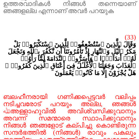
ഉത്തരവാദികൾ നിങ്ങൾ തന്നെയാണ്
ഞങ്ങളല്ല എന്നാണ് അവർ പറയുക
(33)
وَقَالَ ٱلَّذِينَ ٱسْتُضْعِفُوا۟ لِلَّذِينَ ٱسْتَكْبَرُوا۟ بَلْ
مَكْرُ ٱلَّيْلِ وَٱلنَّهَارِ إِذْ تَأْمُرُونَنَآ أَن نَّكْفُرَ بِٱللَّهِ وَنَجْعَلَ
لَهُۥٓ أَندَادًۭا ۚ وَأَسَرُّوا۟ ٱلنَّدَامَةَ لَمَّا رَأَوُا۟
ٱلْعَذَابَ وَجَعَلْنَا ٱلْأَغْلَـٰلَ فِىٓ أَعْنَاقِ ٱلَّذِينَ كَفَرُوا۟ ۚ
هَلْ يُجْزَوْنَ إِلَّا مَا كَانُوا۟ يَعْمَلُونَ
ബലഹീനരായി ഗണിക്കപ്പെട്ടവർ വലിപ്പം
നടിച്ചവരോട് പറയും അല്ല
,
ഞങ്ങൾ
ﷲ
അള്ളാഹുവിൽ അവിശ്വസിക്കുവാനും
അവന്ന് സമന്മാരെ സ്ഥാപിക്കുവാനും
നിങ്ങൾ ഞങ്ങളോട് കല്പിച്ചു കൊണ്ടിരുന്ന
സന്ദർഭത്തിൽ (നിങ്ങൾ) രാവും പകലും