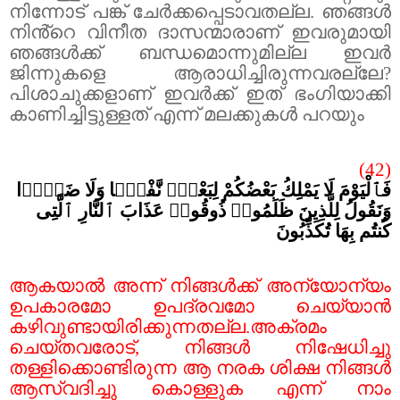
നിന്നോട് പങ്ക് ചേർക്കപ്പെടാവതല്ല. ഞങ്ങൾ
നിൻ്റെ വിനീത ദാസന്മാരാണ് ഇവരുമായി
ഞങ്ങൾക്ക് ബന്ധമൊന്നുമില്ല ഇവർ
ജിന്നുകളെ ആരാധിച്ചിരുന്നവരല്ലേ
?
പിശാചുക്കളാണ് ഇവർക്ക് ഇത് ഭംഗിയാക്കി
കാണിച്ചിട്ടുള്ളത് എന്ന് മലക്കുകൾ പറയും
(42)
فَٱلْيَوْمَ لَا يَمْلِكُ بَعْضُكُمْ لِبَعْضٍۢ نَّفْعًۭا وَلَا ضَرًّۭا
وَنَقُولُ لِلَّذِينَ ظَلَمُوا۟ ذُوقُوا۟ عَذَابَ ٱلنَّارِ ٱلَّتِى
كُنتُم بِهَا تُكَذِّبُونَ
ആകയാൽ അന്ന് നിങ്ങൾക്ക് അന്യോന്യം
ഉപകാരമോ ഉപദ്രവമോ ചെയ്യാൻ
കഴിവുണ്ടായിരിക്കുന്നതല്ല.അക്രമം
ചെയ്തവരോട്
,
നിങ്ങൾ നിഷേധിച്ചു
തള്ളിക്കൊണ്ടിരുന്ന ആ നരക ശിക്ഷ നിങ്ങൾ
ആസ്വദിച്ചു കൊള്ളുക എന്ന് നാം