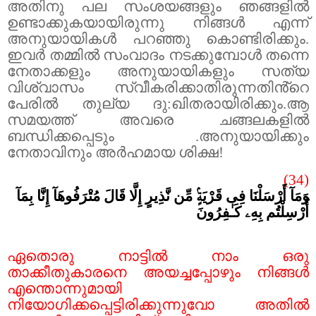
അതിനു പല സംശയങ്ങളും ഞങ്ങളിൽ
ഉണ്ടാക്കുകയായിരുന്നു നിങ്ങൾ എന്ന്
അനുയായികൾ പറഞ്ഞു കൊണ്ടിരിക്കും.
ഇവർ തമ്മിൽ സംവാദം നടക്കുമ്പോൾ തന്നെ
നേതാക്കളും അനുയായികളും സത്യ
വിശ്വാസം സ്വീകരിക്കാതിരുന്നതിൻ്റെ
പേരിൽ തുല്യ ദു:ഖിതരായിരിക്കും.ആ
സമയത്ത് അവരെ ചങ്ങലകളിൽ
ബന്ധിക്കപ്പെടും .അനുയായിക്കും
നേതാവിനും അർഹമായ ശിക്ഷ!
(34)
وَمَآ أَرْسَلْنَا فِى قَرْيَةٍۢ مِّن نَّذِيرٍ إِلَّا قَالَ مُتْرَفُوهَآ إِنَّا بِمَآ
أُرْسِلْتُم بِهِۦ كَـٰفِرُونَ
ഏതൊരു നാട്ടിൽ നാം ഒരു
താക്കീതുകാരനെ അയച്ചപ്പോഴും നിങ്ങൾ
എന്തൊന്നുമായി
നിയോഗിക്കപ്പെട്ടിരിക്കുന്നുവോ അതിൽ