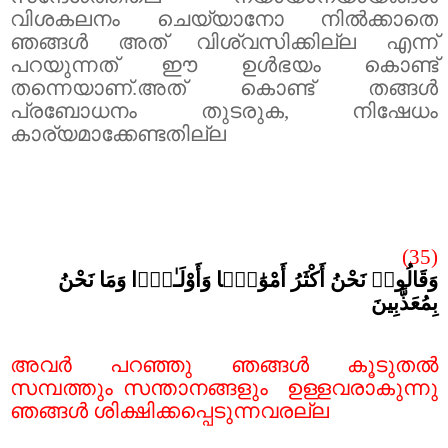
വിശകലനം ചെയ്യാനോ നിൽക്കാതെ
ഞങ്ങൾ അത് വിശ്വസിക്കില്ല എന്ന്
പറയുന്നത് ഈ ഉൾഭയം കൊണ്ട്
തന്നെയാണ്.അത് കൊണ്ട് തങ്ങൾ
പ്രബോധനം തുടരുക
,
നിഷേധം
കാര്യമാക്കേണ്ടതില്ല
(35)
وَقَالُوا۟ نَحْنُ أَكْثَرُ أَمْوَٰلًۭا وَأَوْلَـٰدًۭا وَمَا نَحْنُ
بِمُعَذَّبِينَ
അവർ പറഞ്ഞു ഞങ്ങൾ കൂടുതൽ
സമ്പത്തും സന്താനങ്ങളും
ഉള്ളവരാകുന്നു
ഞങ്ങൾ ശിക്ഷിക്കപ്പെടുന്നവരല്ല