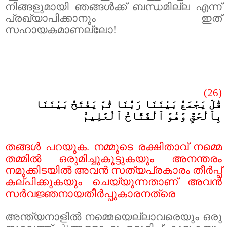
നിങ്ങളുമായി ഞങ്ങൾക്ക് ബന്ധമില്ല എന്ന്
പ്രഖ്യാപിക്കാനും ഇത്
സഹായകമാണല്ലോ!
(26)
قُلْ يَجْمَعُ بَيْنَنَا رَبُّنَا ثُمَّ يَفْتَحُ بَيْنَنَا
بِٱلْحَقِّ وَهُوَ ٱلْفَتَّاحُ ٱلْعَلِيمُ
തങ്ങൾ പറയുക. നമ്മുടെ രക്ഷിതാവ് നമ്മെ
തമ്മിൽ ഒരുമിച്ചുകൂട്ടുകയും അനന്തരം
നമുക്കിടയിൽ അവൻ സത്യപ്രകാരം തീർപ്പ്
കല്പിക്കുകയും ചെയ്യുന്നതാണ് അവൻ
സർവജ്ഞനായതീർപ്പുകാരനത്രെ
അന്ത്യനാളിൽ നമ്മെയെല്ലാവരെയും ഒരു