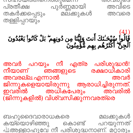
പ്രതീക്ഷ പുർണ്ണമായി അവിടെ
തകർക്കപ്പെടും മലക്കുകൾ അവരെ
തള്ളിപ്പറയും
(41)
قَالُوا۟ سُبْحَـٰنَكَ أَنتَ وَلِيُّنَا مِن دُونِهِم ۖ بَلْ كَانُوا۟ يَعْبُدُونَ
ٱلْجِنَّ ۖ أَكْثَرُهُم بِهِم مُّؤْمِنُونَ
അവർ പറയും നീ എത്ര പരിശുദ്ധൻ!
നീയാണ് ഞങ്ങളുടെ രക്ഷാധികാരി
അവരല്ല.എന്നാൽ അവർ
ജിന്നുകളെയായിരുന്നു ആരാധിച്ചിരുന്നത്.
ഇവരിൽ അധികപേരും അവരിൽ
(ജിന്നുകളിൽ) വിശ്വസിക്കുന്നവരത്രെ
ബഹുദൈവാരാധകരെ മലക്കുകൾ
കയ്യൊഴിഞ്ഞു കൊണ്ട് പറയുന്നത്
ﷲ
അള്ളാഹുവേ നീ പരിശുദ്ധനാണ്. മറ്റാരും