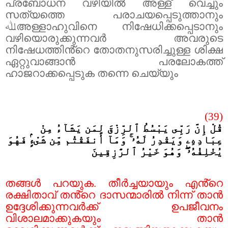
പ്രബോധന വഴിയിൽ അള്ള് വെച്ചും
സത്യത്തെ പരാചയപ്പെടുത്താനും
ﷲ
അള്ളാഹുവിനെ നിഷേധിക്കപ്പെടാനും
വഴിയൊരുക്കുന്നവർ അവരുടെ
നിഷേധത്തിൻ്റെ തോതനുസരിച്ചുള്ള ശിക്ഷ
ഏറ്റുവാങ്ങാൻ പരലോകത്ത്
ഹാജറാക്കപ്പെടുക തന്നെ ചെയ്യും
(39)
قُلْ إِنَّ رَبِّى يَبْسُطُ ٱلرِّزْقَ لِمَن يَشَآءُ مِنْ
عِبَادِهِۦ وَيَقْدِرُ لَهُۥ ۚ وَمَآ أَنفَقْتُم مِّن شَىْءٍۢ فَهُوَ
يُخْلِفُهُۥ ۖ وَهُوَ خَيْرُ ٱلرَّٰزِقِينَ
തങ്ങൾ പറയുക. തീർച്ചയായും എൻ്റെ
രക്ഷിതാവ് തൻ്റെ ദാസന്മാരിൽ നിന്ന് താൻ
ഉദ്ദേശിക്കുന്നവർക്ക് ഉപജീവനം
വിശാലമാക്കുകയും താൻ