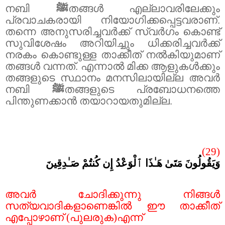
നബി
ﷺ
തങ്ങൾ എല്ലാവരിലേക്കും
പ്രവാചകരായി നിയോഗിക്കപ്പെട്ടവരാണ്.
തന്നെ അനുസരിച്ചവർക്ക് സ്വർഗം കൊണ്ട്
സുവിശേഷം അറിയിച്ചും ധിക്കരിച്ചവർക്ക്
നരകം കൊണ്ടുള്ള താക്കീത് നൽകിയുമാണ്
തങ്ങൾ വന്നത്. എന്നാൽ മിക്ക ആളുകൾക്കും
തങ്ങളുടെ സ്ഥാനം മനസിലായില്ല അവർ
നബി
ﷺ
തങ്ങളുടെ പ്രബോധനത്തെ
പിന്തുണക്കാൻ തയാറായതുമില്ല
.
(29)
وَيَقُولُونَ مَتَىٰ هَـٰذَا ٱلْوَعْدُ إِن كُنتُمْ صَـٰدِقِينَ
അവർ ചോദിക്കുന്നു നിങ്ങൾ
സത്യവാദികളാണെങ്കിൽ ഈ താക്കീത്
എപ്പോഴാണ് (പുലരുക)എന്ന്