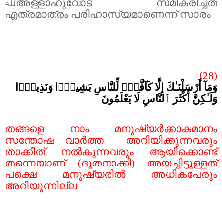
ﷲ
അള്ളാഹുവോട് സമീകരിച്ചത്
എത്രമാത്രം പരിഹാസ്യമാണെന്ന് സാരം
(28)
وَمَآ أَرْسَلْنَـٰكَ إِلَّا كَآفَّةًۭ لِّلنَّاسِ بَشِيرًۭا وَنَذِيرًۭا
وَلَـٰكِنَّ أَكْثَرَ ٱلنَّاسِ لَا يَعْلَمُونَ
തങ്ങളെ നാം മനുഷ്യർക്കാകമാനം
സന്തോഷ വാർത്ത
അറിയിക്കുന്നവരും
താക്കീത് നൽകുന്നവരും ആയിക്കൊണ്ട്
തന്നെയാണ് (ദൂതനാക്കി) അയച്ചിട്ടുള്ളത്
പക്ഷെ മനുഷ്യരിൽ അധികപേരും
അറിയുന്നില്ല