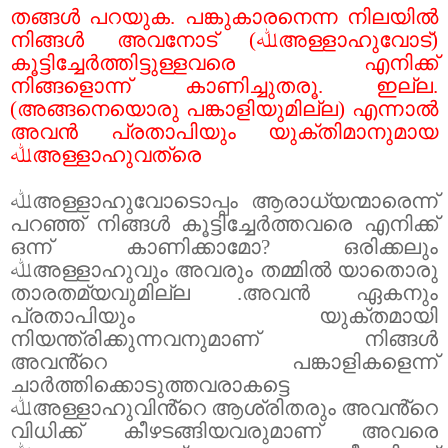
തങ്ങൾ പറയുക. പങ്കുകാരനെന്ന നിലയിൽ
നിങ്ങൾ അവനോട് (
ﷲ
അള്ളാഹുവോട്)
കൂട്ടിച്ചേർത്തിട്ടുള്ളവരെ എനിക്ക്
നിങ്ങളൊന്ന് കാണിച്ചുതരൂ. ഇല്ല.
(അങ്ങനെയൊരു പങ്കാളിയുമില്ല) എന്നാൽ
അവൻ പ്രതാപിയും യുക്തിമാനുമായ
ﷲ
അള്ളാഹുവത്രെ
ﷲ
അള്ളാഹുവോടൊപ്പം ആരാധ്യന്മാരെന്ന്
പറഞ്ഞ് നിങ്ങൾ കൂട്ടിച്ചേർത്തവരെ എനിക്ക്
ഒന്ന് കാണിക്കാമോ
?
ഒരിക്കലും
ﷲ
അള്ളാഹുവും അവരും തമ്മിൽ യാതൊരു
താരതമ്യവുമില്ല .അവൻ ഏകനും
പ്രതാപിയും യുക്തമായി
നിയന്ത്രിക്കുന്നവനുമാണ് നിങ്ങൾ
അവൻ്റെ പങ്കാളികളെന്ന്
ചാർത്തിക്കൊടുത്തവരാകട്ടെ
ﷲ
അള്ളാഹുവിൻ്റെ ആശ്രിതരും അവൻ്റെ
വിധിക്ക് കീഴടങ്ങിയവരുമാണ് അവരെ