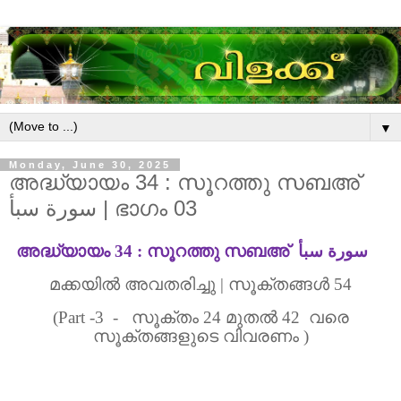
▼
Monday, June 30, 2025
അദ്ധ്യായം 34 : സൂറത്തു സബഅ്
سورة سبأ | ഭാഗം 03
അദ്ധ്യായം
34 :
സൂറത്തു സബഅ്
سورة سبأ
മക്കയിൽ
അവതരിച്ചു
|
സൂക്തങ്ങൾ
54
(Part -3 -
സൂക്തം
24
മുതൽ
42
വരെ
സൂക്തങ്ങളുടെ വിവരണം
)