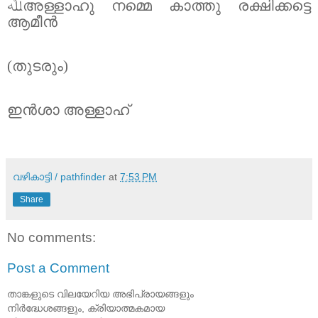
ﷲ
അള്ളാഹു നമ്മെ കാത്തു രക്ഷിക്കട്ടെ
ആമീൻ
(തുടരും)
ഇൻശാ അള്ളാഹ്
വഴികാട്ടി / pathfinder
at
7:53 PM
Share
No comments:
Post a Comment
താങ്കളുടെ വിലയേറിയ അഭിപ്രായങ്ങളും
നിര്‍ദ്ധേശങ്ങളും, ക്രിയാത്മകമായ