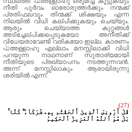
സ്ഥലത്ത്
ﷲ
അള്ളാഹു ഒരുമിച്ച് കൂട്ടുകയും
നീതി പൂർവം ഓരോരുത്തർക്കും നന്മക്ക്
പ്രതിഫലവും തിന്മക്ക് ശിക്ഷയും എന്ന
നിലയിൽ വിധി കല്പിക്കുകയും ചെയ്യും.
ആരും ചെയ്യാത്ത കുറ്റങ്ങൾ
അടിച്ചേല്പിക്കപ്പെടുകയോ അനീതിക്ക്
വിധേയരാവേണ്ടി വരികയോ ഇല്ല. കാരണം
ﷲ
അള്ളാഹു എല്ലാം മനസ്സിലാക്കി വിധി
പറയുന്ന നാഥനാണ് സുതാര്യമായി
നീതിയുടെ പ്രഖ്യാപനം നടത്തുന്നവൻ.
അന്ന് മനസ്സിലാകും ആരായിരുന്നു
ശരിയിൽ എന്ന്.
(27)
قُلْ أَرُونِىَ ٱلَّذِينَ أَلْحَقْتُم بِهِۦ شُرَكَآءَ ۖ كَلَّا ۚ
بَلْ هُوَ ٱللَّهُ ٱلْعَزِيزُ ٱلْحَكِيمُ