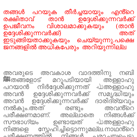
തങ്ങൾ പറയുക തീർച്ചയായും എൻ്റെ
രക്ഷിതാവ് താൻ ഉദ്ദേശിക്കുന്നവർക്ക്
ഉപജീവനം വിശാലമാക്കുകയും (താൻ
ഉദ്ദേശിക്കുന്നവർക്ക്) അത്
ഇടുങ്ങിയതാക്കുകയും ചെയ്യുന്നു.പക്ഷെ
ജനങ്ങളിൽ അധികപേരും
അറിയുന്നില്ല
അവരുടെ അവകാശ വാദത്തിനു നബി
ﷺ
തങ്ങളോട് മറൂപടിയായി അള്ളാഹു
പറയാൻ നിർദ്ദേശിക്കുന്നത്
ﷲ
അള്ളാഹു
അവൻ ഉദ്ദേശിക്കുന്നവർക്ക് സമൃദ്ധിയും
അവൻ ഉദ്ദേശിക്കുന്നവർക്ക് ദാരിദ്ര്യവും
നൽകും.അത് രണ്ടും അവൻ്റെ
പരീക്ഷണമാണ്. അല്ലാതെ നിങ്ങൾക്ക്
സൗഭാഗ്യം ഉണ്ടായത്
ﷲ
അള്ളാഹു
നിങ്ങളെ സ്നേഹിച്ചിട്ടൊന്നുമല്ല.നാഥൻ്റെ
പരീക്ഷണത്തിൽ നിങ്ങൾ പരാചയപ്പെട്ടു