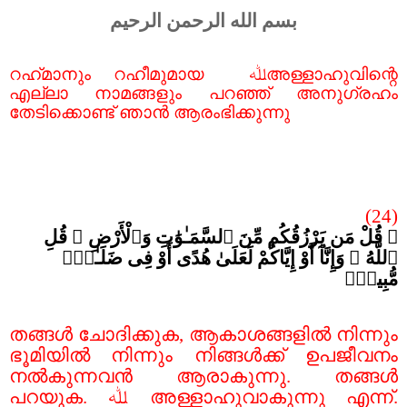
بسم الله الرحمن الرحيم
റഹ്
മാനും റഹീമുമായ
ﷲ
അള്ളാഹുവിന്റെ
എല്ലാ നാമങ്ങളും പറഞ്ഞ് അനുഗ്രഹം
തേടിക്കൊണ്ട് ഞാൻ ആരംഭിക്കുന്നു
(24
)
۞ قُلْ مَن يَرْزُقُكُم مِّنَ ٱلسَّمَـٰوَٰتِ وَٱلْأَرْضِ ۖ قُلِ
ٱللَّهُ ۖ وَإِنَّآ أَوْ إِيَّاكُمْ لَعَلَىٰ هُدًى أَوْ فِى ضَلَـٰلٍۢ
مُّبِينٍۢ
തങ്ങൾ ചോദിക്കുക
,
ആകാശങ്ങളിൽ നിന്നും
ഭൂമിയിൽ നിന്നും നിങ്ങൾക്ക് ഉപജീവനം
നൽകുന്നവൻ ആരാകുന്നു. തങ്ങൾ
പറയുക.
ﷲ
അള്ളാഹുവാകുന്നു എന്ന്.