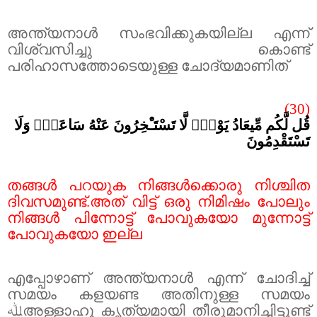
അന്ത്യനാൾ സംഭവിക്കുകയില്ല എന്ന്
വിശ്വസിച്ചു കൊണ്ട്
പരിഹാസത്തോടെയുള്ള ചോദ്യമാണിത്
(30)
قُل لَّكُم مِّيعَادُ يَوْمٍۢ لَّا تَسْتَـْٔخِرُونَ عَنْهُ سَاعَةًۭ وَلَا
تَسْتَقْدِمُونَ
തങ്ങൾ പറയുക നിങ്ങൾക്കൊരു നിശ്ചിത
ദിവസമുണ്ട്.അത് വിട്ട് ഒരു നിമിഷം പോലും
നിങ്ങൾ പിന്നോട്ട് പോവുകയോ മുന്നോട്ട്
പോവുകയോ ഇല്ല
എപ്പോഴാണ് അന്ത്യനാൾ എന്ന് ചോദിച്ച്
സമയം കളയണ്ട അതിനുള്ള സമയം
ﷲ
അള്ളാഹു കൃത്യമായി തീരുമാനിച്ചിട്ടുണ്ട്