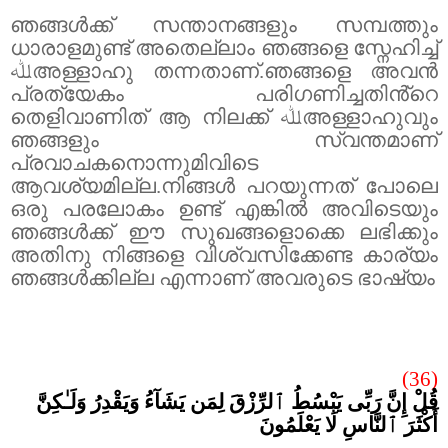
ഞങ്ങൾക്ക് സന്താനങ്ങളും സമ്പത്തും
ധാരാളമുണ്ട് അതെല്ലാം ഞങ്ങളെ സ്നേഹിച്ച്
ﷲ
അള്ളാഹു തന്നതാണ്.ഞങ്ങളെ അവൻ
പ്രത്യേകം പരിഗണിച്ചതിൻ്റെ
തെളിവാണിത് ആ നിലക്ക്
ﷲ
അള്ളാഹുവും
ഞങ്ങളും സ്വന്തമാണ്
പ്രവാചകനൊന്നുമിവിടെ
ആവശ്യമില്ല.നിങ്ങൾ പറയുന്നത് പോലെ
ഒരു പരലോകം ഉണ്ട് എങ്കിൽ അവിടെയും
ഞങ്ങൾക്ക് ഈ സുഖങ്ങളൊക്കെ ലഭിക്കും
അതിനു നിങ്ങളെ വിശ്വസിക്കേണ്ട കാര്യം
ഞങ്ങൾക്കില്ല എന്നാണ് അവരുടെ ഭാഷ്യം
(36)
قُلْ إِنَّ رَبِّى يَبْسُطُ ٱلرِّزْقَ لِمَن يَشَآءُ وَيَقْدِرُ وَلَـٰكِنَّ
أَكْثَرَ ٱلنَّاسِ لَا يَعْلَمُونَ