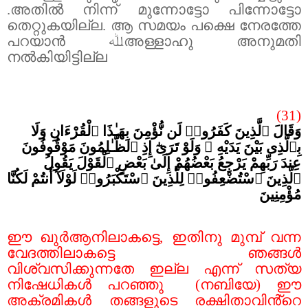
.അതിൽ നിന്ന് മുന്നോട്ടോ പിന്നോട്ടോ
തെറ്റുകയില്ല. ആ സമയം പക്ഷെ നേരത്തേ
പറയാൻ
ﷲ
അള്ളാഹു അനുമതി
നൽകിയിട്ടില്ല
(31)
وَقَالَ ٱلَّذِينَ كَفَرُوا۟ لَن نُّؤْمِنَ بِهَـٰذَا ٱلْقُرْءَانِ وَلَا
بِٱلَّذِى بَيْنَ يَدَيْهِ ۗ وَلَوْ تَرَىٰٓ إِذِ ٱلظَّـٰلِمُونَ مَوْقُوفُونَ
عِندَ رَبِّهِمْ يَرْجِعُ بَعْضُهُمْ إِلَىٰ بَعْضٍ ٱلْقَوْلَ يَقُولُ
ٱلَّذِينَ ٱسْتُضْعِفُوا۟ لِلَّذِينَ ٱسْتَكْبَرُوا۟ لَوْلَآ أَنتُمْ لَكُنَّا
مُؤْمِنِينَ
ഈ ഖുർആനിലാകട്ടെ
,
ഇതിനു മുമ്പ് വന്ന
വേദത്തിലാകട്ടെ ഞങ്ങൾ
വിശ്വസിക്കുന്നതേ ഇല്ല എന്ന് സത്യ
നിഷേധികൾ പറഞ്ഞു
(നബിയേ) ഈ
അക്രമികൾ തങ്ങളുടെ രക്ഷിതാവിൻ്റെ