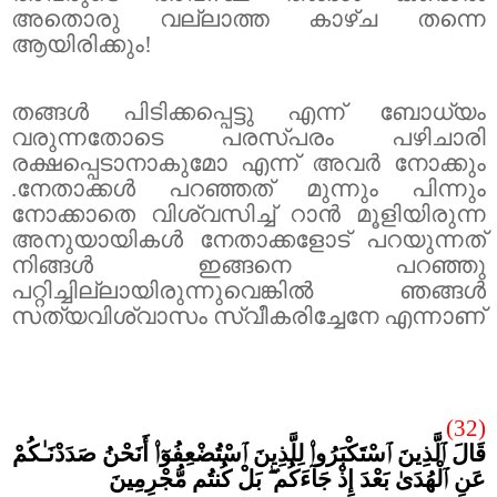
അതൊരു വല്ലാത്ത കാഴ്ച തന്നെ
ആയിരിക്കും!
തങ്ങൾ പിടിക്കപ്പെട്ടു എന്ന് ബോധ്യം
വരുന്നതോടെ പരസ്പരം പഴിചാരി
രക്ഷപ്പെടാനാകുമോ എന്ന് അവർ നോക്കും
.നേതാക്കൾ പറഞ്ഞത് മുന്നും പിന്നും
നോക്കാതെ വിശ്വസിച്ച് റാൻ മൂളിയിരുന്ന
അനുയായികൾ നേതാക്കളോട് പറയുന്നത്
നിങ്ങൾ ഇങ്ങനെ പറഞ്ഞു
പറ്റിച്ചില്ലായിരുന്നുവെങ്കിൽ ഞങ്ങൾ
സത്യവിശ്വാസം സ്വീകരിച്ചേനേ എന്നാണ്
(32)
قَالَ ٱلَّذِينَ ٱسْتَكْبَرُوا۟ لِلَّذِينَ ٱسْتُضْعِفُوٓا۟ أَنَحْنُ صَدَدْنَـٰكُمْ
عَنِ ٱلْهُدَىٰ بَعْدَ إِذْ جَآءَكُم ۖ بَلْ كُنتُم مُّجْرِمِينَ