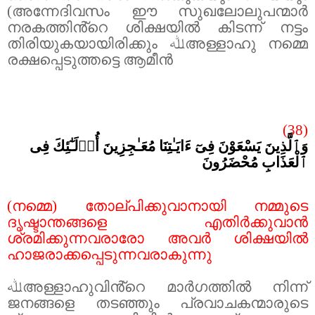
(അന്നേദിവസം ഈ സുഖലോലുപന്മാർ
നരകത്തിൻ്റെ ശിക്ഷയിൽ കിടന്ന് നട്ടം
തിരിയുകയായിരിക്കും
ﷲ
അള്ളാഹു നമ്മെ
രക്ഷപ്പെടുത്തട്ടെ ആമീൻ
(38)
وَٱلَّذِينَ يَسْعَوْنَ فِىٓ ءَايَـٰتِنَا مُعَـٰجِزِينَ أُو۟لَـٰٓئِكَ فِى
ٱلْعَذَابِ مُحْضَرُونَ
(നമ്മെ) തോല്പിക്കുവാനായി നമ്മുടെ
ദൃഷ്ടാന്തങ്ങളെ എതിർക്കുവാൻ
ശ്രമിക്കുന്നവരാരോ അവർ ശിക്ഷയിൽ
ഹാജരാക്കപ്പെടുന്നവരാകുന്നു
ﷲ
അള്ളാഹുവിൻ്റെ മാർഗത്തിൽ നിന്ന്
ജനങ്ങളെ തടഞ്ഞും പ്രവാചകന്മാരുടെ