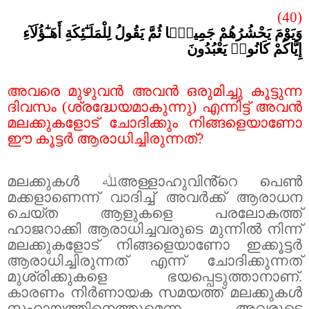
(40
)
وَيَوْمَ يَحْشُرُهُمْ جَمِيعًۭا ثُمَّ يَقُولُ لِلْمَلَـٰٓئِكَةِ أَهَـٰٓؤُلَآءِ
إِيَّاكُمْ كَانُوا۟ يَعْبُدُونَ
അവരെ മുഴുവൻ അവൻ ഒരുമിച്ചു കൂട്ടുന്ന
ദിവസം (ശ്രദ്ധേയമാകുന്നു) എന്നിട്ട് അവൻ
മലക്കുകളോട് ചോദിക്കും നിങ്ങളെയാണോ
ഈ കൂട്ടർ ആരാധിച്ചിരുന്നത്
?
മലക്കുകൾ
ﷲ
അള്ളാഹുവിൻ്റെ പെൺ
മക്കളാണെന്ന് വാദിച്ച് അവർക്ക് ആരാധന
ചെയ്ത ആളുകളെ പരലോകത്ത്
ഹാജറാക്കി ആരാധിച്ചവരുടെ മുന്നിൽ നിന്ന്
മലക്കുകളോട് നിങ്ങളെയാണോ ഇക്കൂട്ടർ
ആരാധിച്ചിരുന്നത് എന്ന് ചോദിക്കുന്നത്
മുശ്‌രിക്കുകളെ ഭയപ്പെടുത്താനാണ്.
കാരണം നിർണായക സമയത്ത് മലക്കുകൾ
സഹായത്തിനെത്തുമെന്ന അവരുടെ