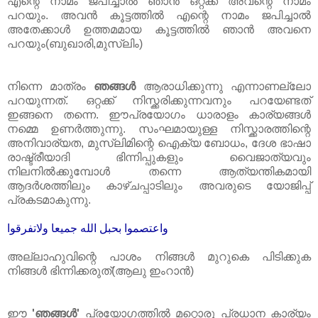
എന്റെ നാമം ജപിച്ചാൽ ഞാൻ ഒറ്റക്ക്‌ അവന്റെ നാമം
പറയും. അവൻ കൂട്ടത്തിൽ എന്റെ നാമം ജപിച്ചാൽ
അതേക്കാൾ ഉത്തമമായ കൂട്ടത്തിൽ ഞാൻ അവനെ
പറയും(ബുഖാരി,മുസ്‌ലിം)
നിന്നെ മാത്രം
ഞങ്ങൾ
ആരാധിക്കുന്നു എന്നാണല്ലോ
പറയുന്നത്‌. ഒറ്റക്ക്‌ നിസ്ക്കരിക്കുന്നവനും പറയേണ്ടത്‌
ഇങ്ങനെ തന്നെ. ഈപ്രയോഗം ധാരാളം കാര്യങ്ങൾ
നമ്മെ ഉണർത്തുന്നു. സംഘമായുള്ള നിസ്ക്കാരത്തിന്റെ
അനിവാര്യത, മുസ്‌ലിമിന്റെ ഐക്യ ബോധം, ദേശ ഭാഷാ
രാഷ്ട്രീയാദി ഭിന്നിപ്പുകളും വൈജാത്യവും
നിലനിൽക്കുമ്പോൾ തന്നെ ആത്യന്തികമായി
ആദർശത്തിലും കാഴ്ചപ്പാടിലും അവരുടെ യോജിപ്പ്‌
പ്രകടമാകുന്നു.
واعتصموا بحبل الله جميعا ولاتفرقوا
അല്ലാഹുവിന്റെ പാശം നിങ്ങൾ മുറുകെ പിടിക്കുക
നിങ്ങൾ ഭിന്നിക്കരുത്‌(ആലു ഇംറാൻ)
ഈ
'ഞങ്ങൾ'
പ്രയോഗത്തിൽ മറ്റൊരു പ്രധാന കാര്യം