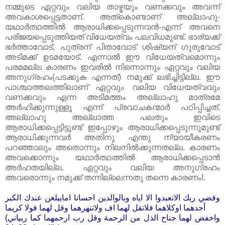
നമ്മുടെ ഏറ്റവും വലിയ താഴ്മയും വണക്കവും അവന്ന്
അവകാശപ്പെട്ടതാണ്‌. അത്കൊണ്ടാണ്‌ അല്ലാഹു-
യഥാർത്ഥത്തിൽ ആരാധിക്കപ്പെടുന്നവൻ-എന്ന് അവനെ
പരിജയപ്പെടുത്തിയത്‌ വിധേയത്വം പലവിധമുണ്ട്‌. ഭാര്യക്ക്‌
ഭർത്താവോട്‌, പുത്രന്‌ പിതാവോട്‌ ശിഷ്യന്‌ ഗുരുവോട്‌
അടിമക്ക്‌ ഉടമയോട്‌. എന്നാൽ ഈ വിധേയത്വമൊന്നും
പരമമല്ല കാരണം ഇവരിൽ നിന്നൊന്നും ഏറ്റവും വലിയ
അനുഗ്രഹം(പടക്കുക എന്നത്‌) നമുക്ക്‌ ലഭിച്ചിട്ടില്ല. ഈ
പാശ്ചാത്തലത്തിലാണ്‌ ഏറ്റവും വലിയ വിധേയത്വവും
വണക്കവും എന്ന അടിമത്തം അല്ലാഹു മാത്രമേ
അർഹിക്കുന്നുള്ളൂ എന്ന് പ്രവാചകന്മാർ പഠിപ്പിച്ചത്‌.
അല്ലാഹു അല്ലാത്ത പലതും ഇവിടെ
ആരാധിക്കപ്പെട്ടിട്ടുണ്ട്‌ ഇപ്പോഴും ആരാധിക്കപ്പെടുന്നുമുണ്ട്‌
ആരാധിക്കുന്നവർ അതിനു എന്തു ന്യായീകരണം
പറഞ്ഞാലും അതൊന്നും നിലനിൽക്കുന്നതല്ല. കാരണം
അവക്കൊന്നും യഥാർത്ഥത്തിൽ ആരാധിക്കപ്പെടാൻ
അർഹതയില്ല. ഏറ്റവും വലിയ അനുഗ്രഹം
അവരൊന്നും നമുക്ക്‌ തന്നില്ലെന്നതു തന്നെ കാരണം!.
وقضي ربك الاتعبدوا الا اياه وبالوالدين احسانا امايبلغن عندك الكبر
أحدهما اوكلاهما فلاتقل لهما اف ولاتنهرهما وقل لهما قولا كريما
(واخفض لهما جناح الذل من الرحمة وقل رب ارحمهما كما ربياني