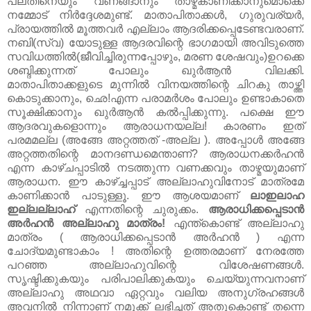
പലതിനെയും വണങ്ങാനും താഴ്മകാണിക്കാനുമൊക്കെ
നമ്മോട്‌ നിർദ്ദേശമുണ്ട്‌. മാതാപിതാക്കൾ, ഗുരുവര്യർ,
പ്രായത്തിൽ മൂത്തവർ എല്ലാം ആദരിക്കപ്പെടേണ്ടവരാണ്‌.
നബി(സ്വ) യോടുള്ള ആദരവിന്റെ ഭാഗമായി അവിടുത്തെ
സവിധത്തിൽ(ജീവിച്ചിരുന്നപ്പോഴും, മരണ ശേഷവും)ഉറക്കെ
ശബ്ദിക്കുന്നത്‌ പോലും ഖുർആൻ വിലക്കി.
മാതാപിതാക്കളുടെ മുന്നിൽ വിനയത്തിന്റെ ചിറകു താഴ്ത്തി
കൊടുക്കാനും, ഛെ!എന്ന പരാമർശം പോലും ഉണ്ടാകാതെ
സൂക്ഷിക്കാനും ഖുർആൻ കൽപ്പിക്കുന്നു. പക്ഷെ ഈ
ആദരവുകളൊന്നും ആരാധനയല്ല! കാരണം ഇത്‌
പരമമല്ല (അങ്ങേ അറ്റത്തത്‌ -അല്ല ). അപ്പോൾ അങ്ങേ
അറ്റത്തതിന്റെ മാനദണ്ഡമെന്താണ്‌? ആരാധനക്കർഹൻ
എന്ന കാഴ്ചപ്പാടിൽ നടത്തുന്ന വണക്കവും താഴ്മയുമാണ്‌
ആരാധന. ഈ കാഴ്ച്ചപ്പാട്‌ അല്ലാഹുവിനോട്‌ മാത്രമേ
കാണിക്കാൻ പാടുള്ളൂ. ഈ ആശയമാണ്‌
ലാഇലാഹ
ഇല്ലല്ലാഹ്‌
എന്നതിന്റെ ചുരുക്കം.
ആരാധിക്കപ്പെടാൻ
അർഹൻ അല്ലാഹു മാത്രം!
എന്ത്കൊണ്ട്‌ അല്ലാഹു
മാത്രം ( ആരാധിക്കപ്പെടാൻ അർഹൻ ) എന്ന
ചോദ്യമുണ്ടാകാം ! അതിന്റെ ഉത്തരമാണ്‌ നേരത്തേ
പറഞ്ഞ അല്ലാഹുവിന്റെ വിശേഷണങ്ങൾ.
സൃഷ്ടിക്കുകയും പരിപാലിക്കുകയും ചെയ്യുന്നവനാണ്‌
അല്ലാഹു അഥവാ ഏറ്റവും വലിയ അനുഗ്രഹങ്ങൾ
അവനിൽ നിന്നാണ്‌ നമുക്ക്‌ ലഭിച്ചത്‌ അതുകൊണ്ട്‌ തന്നെ