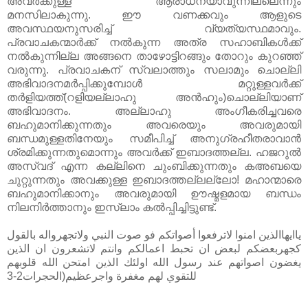
അവർക്കുള്ള ആരാധനയാവുന്നില്ലെന്നും
മനസിലാകുന്നു. ഈ വണക്കവും ആളുടെ
അവസ്ഥയനുസരിച്ച്‌ വ്യത്യസ്ഥമാവും.
പ്രവാചകന്മാർക്ക്‌ നൽകുന്ന അത്ര സഹാബികൾക്ക്‌
നൽകുന്നില്ല അങ്ങനെ താഴോട്ടിറങ്ങും തോറും കുറഞ്ഞ്‌
വരുന്നു. പ്രവാചകന്‌ സ്വലാത്തും സലാമും ചൊല്ലി
അഭിവാദനമർപ്പിക്കുമ്പോൾ മറ്റുള്ളവർക്ക്‌
തർളിയത്ത്‌(റളിയല്ലാഹു അൻഹും)ചൊല്ലിയാണ്‌
അഭിവാദനം. അല്ലാഹു അംഗീകരിച്ചവരെ
ബഹുമാനിക്കുന്നതും അവരെയും അവരുമായി
ബന്ധമുള്ളതിനേയും സമീപിച്ച്‌ അനുഗ്രഹ‍ീതരാവാൻ
ശ്രമിക്കുന്നതുമൊന്നും അവർക്ക്‌ ഇബാദത്തല്ല. ഹജറുൽ
അസ്‌വദ്‌ എന്ന കല്ലിനെ ചുംബിക്കുന്നതും കഅബയെ
ചുറ്റുന്നതും അവക്കുള്ള ഇബാദത്തല്ലല്ലോ! മഹാന്മാരെ
ബഹുമാനിക്കാനും അവരുമായി ഊഷ്മളമായ ബന്ധം
നിലനിർത്താനും ഇസ്ലാം കൽപ്പിച്ചിട്ടുണ്ട്‌.
ياايهاالذين امنوا لاترفعوا أصواتكم فو صوت النبي ولاتجهرواله بالقول
كجهربعضكم لبعض ان تحبط اعمالكم وانتم لاتشعرون ان الذين
يغضون اصواتهم عند رسول الله اولئك الذين امتحن الله قلوبهم
للتقوي لهم مغفرة واجرعظيم(الحجرات2-3