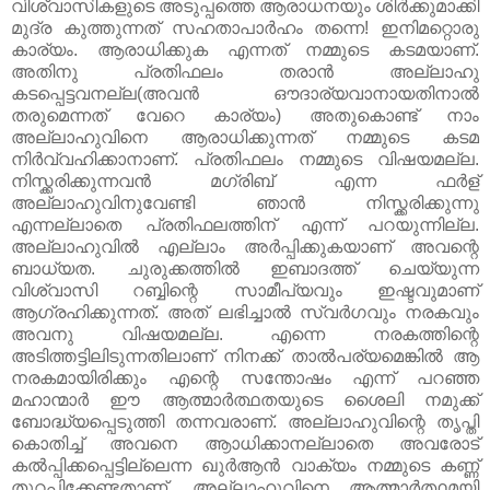
വിശ്വാസികളുടെ അടുപ്പത്തെ ആരാധനയും ശിർക്കുമാക്കി
മുദ്ര കുത്തുന്നത്‌ സഹതാപാർഹം തന്നെ! ഇനിമറ്റൊരു
കാര്യം. ആരാധിക്കുക എന്നത്‌ നമ്മുടെ കടമയാണ്‌.
അതിനു പ്രതിഫലം തരാൻ അല്ലാഹു
കടപ്പെട്ടവനല്ല(അവൻ ഔദാര്യവാനായതിനാൽ
തരുമെന്നത്‌ വേറെ കാര്യം) അതുകൊണ്ട്‌ നാം
അല്ലാഹുവിനെ ആരാധിക്കുന്നത്‌ നമ്മുടെ കടമ
നിർവ്വഹിക്കാനാണ്‌. പ്രതിഫലം നമ്മുടെ വിഷയമല്ല.
നിസ്ക്കരിക്കുന്നവൻ മഗ്‌രിബ്‌ എന്ന ഫർള്‌
അല്ലാഹുവിനുവേണ്ടി ഞാൻ നിസ്ക്കരിക്കുന്നു
എന്നല്ലാതെ പ്രതിഫലത്തിന്‌ എന്ന് പറയുന്നില്ല.
അല്ലാഹുവിൽ എല്ലാം അർപ്പിക്കുകയാണ്‌ അവന്റെ
ബാധ്യത. ചുരുക്കത്തിൽ ഇബാദത്ത്‌ ചെയ്യുന്ന
വിശ്വാസി റബ്ബിന്റെ സാമീപ്യവും ഇഷ്ടവുമാണ്‌
ആഗ്രഹിക്കുന്നത്‌. അത്‌ ലഭിച്ചാൽ സ്വർഗവും നരകവും
അവനു വിഷയമല്ല. എന്നെ നരകത്തിന്റെ
അടിത്തട്ടിലിടുന്നതിലാണ്‌ നിനക്ക്‌ താൽപര്യമെങ്കിൽ ആ
നരകമായിരിക്കും എന്റെ സന്തോഷം എന്ന് പറഞ്ഞ
മഹാന്മാർ ഈ ആത്മാർത്ഥതയുടെ ശൈലി നമുക്ക്‌
ബോദ്ധ്യപ്പെടുത്തി തന്നവരാണ്‌. അല്ലാഹുവിന്റെ തൃപ്തി
കൊതിച്ച്‌ അവനെ ആ‍ാധിക്കാനല്ലാതെ അവരോട്‌
കൽപ്പിക്കപ്പെട്ടില്ലെന്ന ഖുർആൻ വാക്യം നമ്മുടെ കണ്ണ്‌
തുറപ്പിക്കേണ്ടതാണ്‌. അല്ലാഹുവിനെ ആത്മാർത്ഥമയി