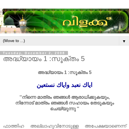
▼
Tuesday, December 2, 2008
അദ്ധ്യായം 1 :സൂക്തം 5
അദ്ധ്യായം 1 :സൂക്തം 5
اياك نعبد واياك نستعين
''നിന്നെ മാത്രം ഞങ്ങൾ ആരാധിക്കുകയും,
നിന്നോട്‌ മാത്രം ഞങ്ങൾ സഹായം തേടുകയും
ചെയ്യുന്നു ''
ഫാത്തിഹ അല്ലാഹുവിനോടുള്ള അപേക്ഷയാണെന്ന്