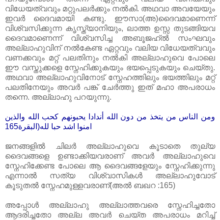
വിധേയത്വവും മറ്റുപലർക്കും നൽകി. അഥവാ അവയേയും
ഇവർ ദൈവമായി കണ്ടു. ഈസാ(അ)ദൈവമാണെന്ന്
വിശ്വസിക്കുന്ന കൃസ്ത്യാനിയും, ലാത്ത ഉസ്സ തുടങ്ങിയവ
ദൈവമാണെന്ന് വിശ്വസിച്ച അബൂജഹ്‌ൽ സംഘവും
അല്ലാഹുവിന്‌ നൽകേണ്ട ഏറ്റവും വലിയ വിധേയത്വവും
വണക്കവും മറ്റ്‌ പലതിനും നൽകി അല്ലാഹുവെ പോലെ
ഈ വസ്തുക്കളെ സ്നേഹിക്കുകയും ഭയപ്പെടുകയും ചെയ്തു.
അഥവാ അല്ലാഹുവിനോട്‌ സ്നേഹത്തിലും ഭയത്തിലും മറ്റ്‌
പലതിനേയും അവർ പങ്ക്‌ ചേർത്തു ഇത്‌ മഹാ അപരാധം
തന്നെ. അല്ലാഹു പറയുന്നു.
ومن الناس من يتخذ من دون الله أندادا يحبونهم كحب الله والذين
امنوا اشد حبا لله(البقرة165
ജനങ്ങളിൽ ചിലർ അല്ലാഹുവെ കൂടാതെ തുല്യ
ദൈവങ്ങളെ ഉണ്ടാക്കിയവരാണ്‌ അവർ അല്ലാഹുവെ
സ്നേഹിക്കേണ്ട പോലെ ആ ദൈവങ്ങളേയും സ്നേഹിക്കുന്നു
എന്നാൽ സത്യ വിശ്വാസികൾ അല്ലാഹുവോട്‌
കൂടുതൽ സ്നേഹമുള്ളവരാണ്‌(അൽ ബഖറ :165)
അപ്പോൾ അല്ലാഹു അല്ലാത്തവരെ സ്നേഹിച്ചതോ
ആദരിച്ചതോ അല്ല അവർ ചെയ്ത അപരാധം മറിച്ച്‌