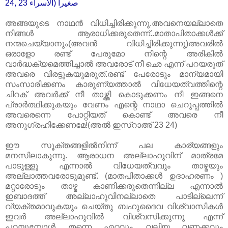
صغيرا (الاسراء 23 ,24
അങ്ങയുടെ നാഥൻ വിധിച്ചിരിക്കുന്നു.അവനെയല്ലാതെ
നിങ്ങൾ ആരാധിക്കരുതെന്ന്..മാതാപിതാക്കൾക്ക്‌
നന്മചെയ്യാനും(അവൻ വിധിച്ചിരിക്കുന്നു)അവരിൽ
ഒരാളോ രണ്ട്‌ പേരുമോ നിന്റെ അരികിൽ
വാർദ്ധക്യമെത്തിച്ചാൽ അവരോട്‌ നീ ഛെ എന്ന് പറയരുത്‌
അവരെ വിരട്ടുകയുമരുത്‌.രണ്ട്‌ പേരോടും മാന്യമായി
സംസാരിക്കണം കാരുണ്യത്താൽ വിധേയത്വത്തിന്റെ
ചിറക്‌ അവർക്ക്‌ നീ താഴ്ത്തി കൊടുക്കണം നീ ഇങ്ങനെ
പ്രാർത്ഥിക്കുകയും വേണം എന്റെ നാഥാ ചെറുപ്പത്തിൽ
അവരെന്നെ പോറ്റിയത്‌ കൊണ്ട്‌ അവരെ നീ
അനുഗ്രഹിക്കേണമേ!(അൽ ഇസ്‌റാഅ് 23 24)
ഈ സൂക്തങ്ങളിൽനിന്ന് പല കാര്യങ്ങളും
മനസിലാകുന്നു. ആരാധന അല്ലാഹുവിന്‌ മാത്രമേ
പാടുള്ളൂ എന്നാൽ വിധേയത്വവും താഴ്മയും
അല്ലാത്തവരോടുമുണ്ട്‌. (മാതപിതാക്കൾ ഉദാഹരണം )
മറ്റാരോടും താഴ്മ കാണിക്കരുതെന്നില്ല എന്നാൽ
ഇബാദത്ത്‌ അല്ലാഹുവിനല്ലാതെ പാടില്ലെന്ന്
വ്യക്തമാവുകയും ചെയ്തു ബഹുദൈവ വിശ്വാസികൾ
ഇവർ അല്ലാഹുവിൽ വിശ്വസിക്കുന്നു എന്ന്
പറയുമ്പോൾ തന്നെ ഏറ്റവും വലിയ വണക്കവും