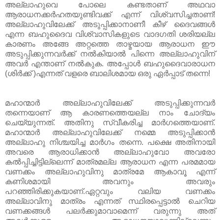
അല്ലാഹുവെ പോലെ കണ്ടതാണ്‌ അഥവാ
ആരാധനക്കർഹതയുണ്ടിവക്ക്‌ എന്ന് വിശ്വസിച്ചതാണ്‌!
അല്ലാഹുവിലേക്ക്‌ അടുപ്പിക്കാനാണീ കീഴ്‌ ദൈവങ്ങൾ
എന്ന ബഹുദൈവ വിശ്വാസികളുടെ വാദഗതി ശരിയല്ല
കാരണം അങ്ങേ അറ്റത്തെ താഴ്മയായ ആരാധന ഈ
അടുപ്പിക്കുന്നവർക്ക്‌ നൽകിയാൽ പിന്നെ അല്ലാഹുവിന്‌
അവർ എന്താണ്‌ നൽകുക. അപ്പോൾ ബഹുദൈവാരാധന
(ശിർക്ക്‌ )എന്നത്‌ വളരെ ബാലിശമായ ഒരു ഏർപ്പാട്‌ തന്നെ!
മഹാന്മാർ അല്ലാഹുവിലേക്ക്‌ അടുപ്പിക്കുന്നവർ
തന്നെയാണ്‌ ആ കാരണത്തെയല്ല നാം ചോദ്യം
ചെയ്യുന്നത്‌. അതിനു സ്വീകരിച്ച മാർഗത്തെയാണ്‌.
മഹാന്മാർ അല്ലാഹുവിലേക്ക്‌ നമ്മെ അടുപ്പിക്കാൻ
അല്ലാഹു നിശ്ചയിച്ച മാർഗം തന്നെ. പക്ഷെ അതിനായി
അവരെ ആരാധിക്കാൻ അല്ലാഹുവോ അവരോ
കൽപ്പിച്ചിട്ടില്ലെന്ന് മാത്രമല്ല ആരാധന എന്ന പരമമായ
വണക്കം അല്ലാഹുവിനു മാത്രമേ ആകാവൂ എന്ന്
കണിശമായി അവനും അവരും
പറഞ്ഞിരിക്കുകയാണ്‌.ഏറ്റവും വലിയ വണക്കം
അല്ലാവിനു മാത്രം എന്നത്‌ സ്ഥിരപ്പെട്ടാൽ ചെറിയ
വണക്കങ്ങൾ പലർക്കുമാവാമെന്ന് വരുന്നു അത്‌