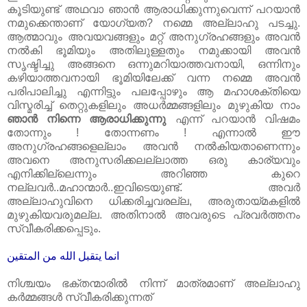
കൂടിയുണ്ട്‌ അഥവാ ഞാൻ ആരാധിക്കുന്നുവെന്ന് പറയാൻ
നമുക്കെന്താണ്‌ യോഗ്യത? നമ്മെ അല്ലാഹു പടച്ചു.
ആത്മാവും അവയവങ്ങളും മറ്റ്‌ അനുഗ്രഹങ്ങളും അവൻ
നൽകി ഭൂമിയും അതിലുള്ളതും നമുക്കായി അവൻ
സൃഷ്ടിച്ചു അങ്ങനെ ഒന്നുമറിയാത്തവനായി, ഒന്നിനും
കഴിയാത്തവനായി ഭൂമിയിലേക്ക്‌ വന്ന നമ്മെ അവൻ
പരിപാലിച്ചു എന്നിട്ടും പലപ്പോഴും ആ മഹാശക്തിയെ
വിസ്മരിച്ച്‌ തെറ്റുകളിലും അധർമ്മങ്ങളിലും മുഴുകിയ നാം
ഞാൻ നിന്നെ ആരാധിക്കുന്നു
എന്ന് പറയാൻ വിഷമം
തോന്നും ! തോന്നണം ! എന്നാൽ ഈ
അനുഗ്രഹങ്ങളെല്ലാം അവൻ നൽകിയതാണെന്നും
അവനെ അനുസരിക്കലല്ലാത്ത ഒരു കാര്യവും
എനിക്കില്ലെന്നും അറിഞ്ഞ കുറെ
നല്ലവർ..മഹാന്മാർ..ഇവിടെയുണ്ട്‌. അവർ
അല്ലാഹുവിനെ ധിക്കരിച്ചവരല്ല, അരുതായ്മകളിൽ
മുഴുകിയവരുമല്ല. അതിനാൽ അവരുടെ പ്രവർത്തനം
സ്വീകരിക്കപ്പെടും.
انما يتقبل الله من المتقين
നിശ്ചയം ഭക്തന്മാരിൽ നിന്ന് മാത്രമാണ്‌ അല്ലാഹു
കർമ്മങ്ങൾ സ്വീകരിക്കുന്നത്‌