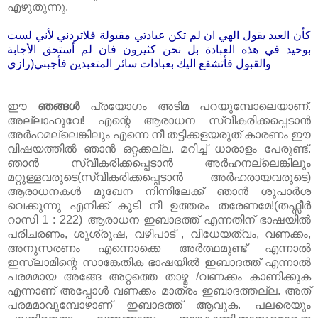
എഴുതുന്നു.
كأن العبد يقول الهي ان لم تكن عبادتي مقبولة فلاتردني لأني لست
بوحيد في هذه العبادة بل نحن كثيرون فان لم أستحق الأجابة
والقبول
فأتشفع اليك بعبادات سائر المتعبدين فأجبني(رازي
ഈ
ഞങ്ങൾ
പ്രയോഗം അടിമ പറയുമ്പോലെയാണ്‌.
അല്ലാഹുവേ! എന്റെ ആരാധന സ്വീകരിക്കപ്പെടാൻ
അർഹമല്ലെങ്കിലും എന്നെ നീ തട്ടിക്കളയരുത്‌ കാരണം ഈ
വിഷയത്തിൽ ഞാൻ ഒറ്റക്കല്ല. മറിച്ച്‌ ധാരാളം പേരുണ്ട്‌.
ഞാൻ സ്വീകരിക്കപ്പെടാൻ അർഹനല്ലെങ്കിലും
മറ്റുള്ളവരുടെ(സ്വീകരിക്കപ്പെടാൻ അർഹരായവരുടെ)
ആരാധനകൾ മുഖേന നിന്നിലേക്ക്‌ ഞാൻ ശുപാർശ
വെക്കുന്നു എനിക്ക്‌ കൂടി നീ ഉത്തരം തരേണമേ!(തഫ്സീർ
റാസി 1 : 222) ആരാധന ഇബാദത്ത്‌ എന്നതിന്‌ ഭാഷയിൽ
പരിചരണം, ശുശ്രൂഷ, വഴിപാട്‌ , വിധേയത്വം, വണക്കം,
അനുസരണം എന്നൊക്കെ അർത്ഥമുണ്ട്‌ എന്നാൽ
ഇസ്ലാമിന്റെ സാങ്കേതിക ഭാഷയിൽ ഇബാദത്ത്‌ എന്നാൽ
പരമമായ അങ്ങേ അറ്റത്തെ താഴ്മ /വണക്കം കാണിക്കുക
എന്നാണ്‌ അപ്പോൾ വണക്കം മാത്രം ഇബാദത്തല്ല. അത്‌
പരമമാവുമ്പോഴാണ്‌ ഇബാദത്ത്‌ ആവുക. പലരെയും