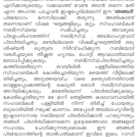
എനിക്കാരുടെയും വക്കാലത്ത്‌ വേണ്ട ഞാൻ തന്നെ മതി
എന്ന അഹന്ത പടച്ചവൻ ഇഷ്ടപ്പെടില്ലെന്ന് ഈ
'ഞങ്ങൾ'
പ്രയോഗം മനസിലാക്കി തരുന്നു. അത്കൊണ്ട്‌
തന്നെയാണ്‌ വിഷമ ഘട്ടങ്ങളിലും മറ്റും സ്വഹാബികൾ
നബി(സ്വ)യെ സമീപിച്ചതും അവരുടെ
പ്രശ്നപരിഹാരത്തിന്‌ നബി(സ്വ) അല്ലാഹുവോട്‌
പ്രാർത്ഥിച്ചതും മഴയില്ലാതെ വിഷമിച്ചഘട്ടത്തിൽ ഒരു
ശിഷ്യൻ ഖുതുബ നിർവ്വഹിക്കുന്ന നബിയോട്‌
വരൾച്ചയുടെ തീഷ്ണത ഹൃദയം പൊട്ടി ആവലാതിയായി
ബോധിപ്പിക്കുകയും നബി(സ്വ)പ്രാർത്ഥിച്ചതും
കത്തിയെരിയുന്ന വെയിലിൽ പള്ളിയിലെത്തിയ
സ്വഹാബികൾ കോരിച്ചൊരിയുന്ന മഴയത്ത്‌ വീട്ടിലേക്ക്‌
തിരിച്ചതും, അടുത്തയാഴ്ച വരെ മഴതുടർന്നതിനാൽ
വെള്ളപ്പൊക്കത്തിന്റെ കെടുതി ഒരാൾ നബി(സ്വ)യെ
അറിയിക്കുകയും മഴമതിയെന്ന് പ്രാർത്ഥിക്കുകയും
കോരിച്ചൊരിയുന്ന മഴ മാറി തെളിഞ്ഞ കാലാവസ്ഥയിൽ
സഹാബികൾ പള്ളിയിൽ നിന്ന് തിരിച്ച്‌ പോയതും
ബുഖാരിയിൽ നമുക്ക്‌ കാണാം. അപ്പോൾ അല്ലാഹുവിന്റെ
ഇഷ്ടദാസനായ നബിയോട്‌ പ്രാർത്ഥിക്കാൻ പറയുന്നതും
തങ്ങൾ പ്രാർത്ഥിക്കണമെന്ന ഉദ്ദേശത്തോടെ തങ്ങളോട്‌
സഹായം ചോദിക്കുന്നതുമൊക്കെ ഈ ഞങ്ങൾ
പ്രയോഗത്തിന്റെ താൽപര്യമാണ്‌ ഇവിടെ ഇമാം റാസി