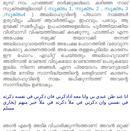
മുമ്പ്‌ നാം പറഞ്ഞത്‌ ഓർക്കുമല്ലോ. കഴിഞ്ഞ നാല്‌
സൂക്തങ്ങളിലായി (
സൂക്തം 1
,
സൂക്തം 2
,
സൂക്തം 3
,
സൂക്തം4
) അല്ലാഹുവിന്റെ പ്രധാന നാമങ്ങൾ
ഉരുവിട്ടും ചിലത്‌ ആവർത്തിച്ചും ഇഹവും, പരവും ആ
ഉടമക്ക്‌ സമർപ്പിച്ചും ഉപചാരങ്ങളെല്ലാം പൂർത്തിയാക്കിയ
വിശ്വാസി വിഷയത്തിലേക്ക്‌ കടക്കുന്നു. ഫാത്തിഹ എന്ന
അപേക്ഷ നമുക്ക്‌ തയാറാക്കി തന്നത്‌
അല്ലാഹുവായതിനാൽ അപേക്ഷ ഫോറത്തിൽ വരാവുന്ന
തകരാറു കാരണത്താൽ അപേക്ഷ തള്ളപ്പെടില്ല കാരണം
ഈ ഫോറം എഡിറ്റ്‌ ചെയ്തതും അല്ലാഹുവാണ്‌
അതിനാൽ വേണ്ടത്‌ വിടുകയോ വേണ്ടാത്തത്‌ പെടുകയോ
ഇല്ല. നിന്നെ ഞങ്ങൾ, എന്ന പ്രയോഗം അവനുമായി
അടിമ നേടിയ സാന്നിദ്ധ്യത്തിന്റെ തെളിവാണ്‌. കാരണം
അല്ലാഹുവിന്റെ നാമം ജപിക്കുന്നിടത്ത്‌ അവന്റെ
സാന്നിദ്ധ്യം ഉണ്ടാകും.
انا عند ظن عبدي بي وانا معه اذاذكرني فان ذكرني في نفسه ذكرته
في نفسي وان ذكرني في ملأ ذكرته في ملأ خير منهم (بخاري
مسلم
ഞാൻ എന്റെ അടിമ വിചാരിക്കുന്നിടത്താണ്‌. അവൻ ഒറ്റക്ക്‌