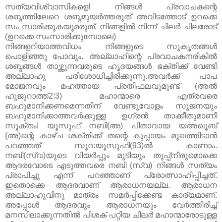
സത്യവിശ്വാസികളെ! നിങ്ങൾ പ്രവാചകന്റെ
ശബ്ദത്തിലേറെ ശബ്ദമുയർത്തരുത്‌ അവിടത്തോട്‌ ഉറക്കെ
സം സാരിക്കുകയുമരുത്‌. നിങ്ങളിൽ നിന്ന് ചിലർ ചിലരോട്‌
(ഉറക്കെ സംസാരിക്കുമ്പോലെ)
നിങ്ങളറിയാത്തവിധം നിങ്ങളുടെ സുകൃതങ്ങൾ
പൊളിഞ്ഞു പോവും. അല്ലാഹിന്റെ പ്രവാചകനരികിൽ
ശബ്ദങ്ങൾ താഴ്ത്തുന്നവരുടെ ഹൃദയങ്ങൾ ഭക്തിക്ക്‌ വേണ്ടി
അല്ലാഹു പരിശോധിച്ചിരിക്കുന്നു.അവർക്ക്‌ പാപ
മോജനവും മഹത്തായ പ്രതിഫലവുമുണ്ട്‌ (അൽ
ഹുജുറാത്ത്‌2:3​) മഹാന്മാരെ എത്രവരെ
ബഹുമാനിക്കണമെന്നതിന്‌ വേണ്ടുവോളം സൂജനയും
ബഹുമാനിക്കാത്തവർക്കുള്ള ഉഗ്രൻ താക്കീതുമാണീ
സൂക്തം! യൂസുഫ്‌ നബി(അ) പിതാവായ യഅഖൂബ്‌
(അ)ന്റെ കാഴ്ച ശക്തിക്ക്‌ തന്റെ കുപ്പായം മുഖത്തിടാൻ
പറഞ്ഞത്‌ സൂറ:യൂസുഫി(93)ൽ കാണാം.
നബി(സ്വ)യുടെ വിയർപ്പും മുടിയും തുപ്പ്നീരുമൊക്കെ
ആദരവോടെ എടുത്തവരെ നബി (സ്വ) നിങ്ങൾ സത്യം
പ്രാപിച്ചു എന്ന് പറഞ്ഞാണ്‌ പ്രോത്സാഹിപ്പിച്ചത്‌.
ഇതൊക്കെ ആദരവാണ്‌ ആരാധനയല്ല. ആരാധന
അല്ലാഹുവിനു മാത്രം സമർപ്പിക്കേണ്ട കാര്യമാണ്‌.
അപ്പോൾ ആദരവും ആരാധനയും വേർത്തിരിച്ച്‌
മനസിലാക്കുന്നതിൽ പിശക്‌ പറ്റിയ ചിലർ മഹാന്മാരോടുള്ള