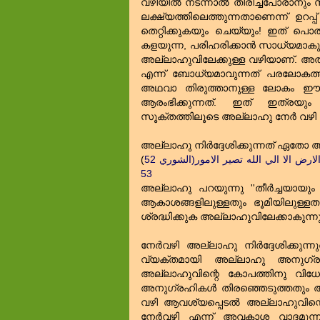
വഴിയില്‍ നടന്നാല്‍ തിരിച്ച്പോരാനും
ലക്ഷ്യത്തിലെത്തുന്നതാണെന്ന് ഉറ
തെറ്റിക്കുകയും ചെയ്യും! ഇത്‌ പൊത
കളയുന്ന, പരിഹരിക്കാന്‍ സാധ്യമാക
അല്ലാഹുവിലേക്കുള്ള വഴിയാണ്‌. അത്‌ 
എന്ന് ബോധ്യമാവുന്നത്‌ പരലോകത്ത
അഥവാ തിരുത്താനുള്ള ലോകം 
ആരംഭിക്കുന്നത്‌. ഇത്‌ ഇത്രയും
സൂക്തത്തിലൂടെ അല്ലാഹു നേര്‍ വഴി വി
അല്ലാഹു നിര്‍ദ്ദേശിക്കുന്നത്‌ ഏതോ 
(
وانك لتهدي الي صراط مستقيم صراط الله الذي له مافي السموات ومافي الارض الا الي الله تصير الامور(الشوري 52
53
അല്ലാഹു പറയുന്നു ''തീര്‍ച്ചയായും 
ആകാശങ്ങളിലുള്ളതും ഭൂമിയിലുള്ള
ശ്രദ്ധിക്കുക അല്ലാഹുവിലേക്കാകുന്നു ക
നേര്‍വഴി അല്ലാഹു നിര്‍ദ്ദേശിക്കുന്
വ്യക്തമായി അല്ലാഹു അനുഗ്രഹി
അല്ലാഹുവിന്റെ കോപത്തിനു വിധേയര
അനുഗ്രഹികള്‍ തിരഞ്ഞെടുത്തതും അല്
വഴി ആവശ്യപ്പെടല്‍ അല്ലാഹുവിന്റ
നേര്‍വഴി എന്ന് അവകാശ വാദമുന്