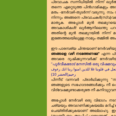
പ്രവാചക സന്നിധിയില്‍ നിന്ന് ഖുര
തന്നെ ഏറ്റെടുത്ത പിന്‍ഗാമികളു
മതം -നേര്‍വഴി-തുടര്‍ന്ന് വരുന്നു. ന
നിന്നും അങ്ങനെ പ്രവാചകര്‍(സ്വ)വര
മാതൃക. അപ്പോള്‍ മുന്‍ തലമുറയെ വി
അവകാശികള്‍! ഖുര്‍ആനിലെന്തു പ
അതിന്റെ മുന്‍ തലമുറയില്‍ നിന്ന് 
ഇങ്ങേത്തലയിലുള്ള നാമും തമ്മില്‍ അ
ഈ പാരമ്പര്യ ചിന്തയാണ്‌ നേര്‍വഴി
ഞങ്ങളെ വഴി നടത്തേണമേ''
എന്ന പ്ര
അവരെ ദുഷിക്കുന്നവര്‍ക്ക്‌ നേര്‍
''പൂര്‍വീകരോട്‌ മനസില്‍ ഒരു വിഷമവും
جعل في قلوبنا غلا للذين امنوا ربنا انك رءوف
رحيم(الحشر 10)
പിന്നീട്‌ വന്നവര്‍ പ്രാര്‍ഥിക്കുന്നു
ഞങ്ങളുടെ സഹോദരങ്ങള്‍ക്കും നീ പ
വിദ്വേഷമുണ്ടാക്കരുതേ നീ കനിവുറ്റവ
അപ്പോള്‍ നേര്‍വഴി ഒരു വിഭാഗം ന
ചര്യയും അവഗണിക്കുകയല്ല മറിച്ച്‌ ഒ
ചെയ്തിരിക്കുകയാണ്‌ അല്ലാഹു. ഇവ
(സുന്നി) നാം തറപ്പിച്ച്‌ പറയുന്നത്