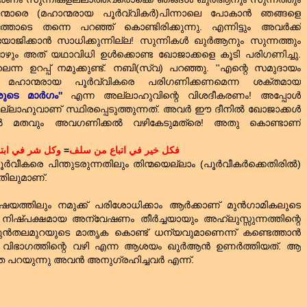
്മാരെ (മഹാന്മരായ പൂര്‍വ്വികര്‍)പിന്നാലെ പോകാന്‍ ഞങ്ങളെ
്തോടെ തന്നെ പറഞ്ഞ്‌ കൊണ്ടിരിക്കുന്നു. എന്നിട്ടും അവര്‍ക്ക്‌
ക്കാന്‍ സാധിക്കുന്നില്ല! സുന്നികള്‍ ഖുര്‍ആനും സുന്നത്തും
ോഴും അത്‌ യഥാവിധി ഉള്‍ക്കൊണ്ട ഖോജാക്കളെ കൂടി പരിഗണിച്ചു.
ന്ന ഉറപ്പ്‌ നമുക്കുണ്ട്‌. നബി(സ്വ) പറഞ്ഞു. ''എന്റെ സമുദായം
 മഹാന്മരായ പൂര്‍വ്വികരെ‍ പരിഗണിക്കണമെന്ന ശക്തമായ
ടെ മാര്‍ഗം''
എന്ന അല്ലാഹുവിന്റെ വിശദീകരണം! അപ്പോള്‍
ാഹുവാണ്‌ സ്ഥിരപ്പെടുത്തുന്നത്‌. അവര്‍ ഈ ദീനില്‍ ഖോജാക്കള്‍
്‍ മതവും അവഗണിക്കല്‍ വഴികേടുമത്രെ! അതു കൊണ്ടാണ്‌
وكل شر في ابت
=
كل خير في اتباع من سلف
ف
‍വീകരെ പിന്തുടരുന്നതിലും തിന്മയെല്ലാം (പൂര്‍വീകര്‍ക്കെതിരില്‍)
തിലുമാണ്‌.
ഷയത്തിലും നമുക്ക്‌ പരിശോധിക്കാം ആര്‍ക്കാണ്‌ മുന്‍ഗാമികലുടെ
നിഷ്പക്ഷമായ അന്വേഷണം തീര്‍ച്ചയായും അഹ്‌ലുസ്സുന്നത്തിന്റെ
മുന്‍തലമുറയുടെ മാതൃക കൊണ്ട്‌ ധന്യവുമാണെന്ന് കണ്ടെത്താന്‍
 വിഭാഗത്തിന്റെ വഴി എന്ന ആശയം ഖുര്‍ആന്‍ ഉണര്‍ത്തിയത്‌. ആ
പറയുന്നു അവന്‍ അനുഗ്രഹിച്ചവര്‍ എന്ന്.