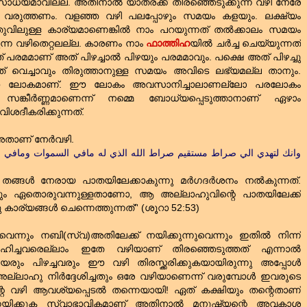
 സാധ്യമാവില്ല. അതിനാല്‍ യാത്രക്ക്‌ തിരഞ്ഞെടുക്കുന്ന വഴി നേരേ
പ്പ്‌ വരുത്തണം. വളഞ്ഞ വഴി പലപ്പോഴും സമയം കളയും. ലക്ഷ്യം
ുവിലുള്ള കാര്യമാണെങ്കില്‍ നാം പറയുന്നത്‌ തല്‍ക്കാലം സമയം
ുന്ന വഴിതെറ്റലല്ല. കാരണം നാം
ഫാത്തിഹ
യില്‍ ചര്‍ച്ച ചെയ്യുന്നത്‌
പരമമാണ്‌ അത്‌ പിഴച്ചാല്‍ പിഴയും പരമമാവും. പക്ഷെ അത്‌ പിഴച്ചു
്‌ വെച്ചാവും തിരുത്താനുള്ള സമയം അവിടെ ലഭ്യമല്ല താനും.
ഈ ലോകമാണ്‌. ഈ ലോകം അവസാനിച്ചാലാണല്ലോ പരലോകം
 സങ്കീര്‍ണ്ണമാണെന്ന് നമ്മെ ബോധ്യപ്പെടുത്താനാണ്‌ ഏഴാം
ശദീകരിക്കുന്നത്‌.
അതാണ്‌ നേര്‍വഴി.
തങ്ങള്‍ നേരായ പാതയിലേക്കാകുന്നു മര്‍ഗദര്‍ശനം നല്‍കുന്നത്‌.
തും ഏതൊരുവന്നുള്ളതാണോ, ആ അല്ലാഹുവിന്റെ പാതയിലേക്ക്‌
ാര്യങ്ങള്‍ ചെന്നെത്തുന്നത്‌'' (ശൂറാ 52:53)
നുവെന്നും നബി(സ്വ)അതിലേക്ക്‌ നയിക്കുന്നുവെന്നും ഇതില്‍ നിന്ന്
ച്ചവരെല്ലാം ഇതേ വഴിയാണ്‌ തിരഞ്ഞെടുത്തത്‌ എന്നാല്‍
ും പിഴച്ചവരും ഈ വഴി തിരസ്ക്കരിക്കുകയായിരുന്നു അപ്പോള്‍
ലാഹു നിര്‍ദ്ദേശിച്ചതും ഒരേ വഴിയാണെന്ന് വരുമ്പോള്‍ ഇവരുടെ
െ വഴി ആവശ്യപ്പെടല്‍ തന്നെയായി! ഏത്‌ കക്ഷിയും തന്റെതാണ്‌
നയിക്കുക സ്വാഭാവികമാണ്‌ അതിനാല്‍ മനുഷ്യന്റെ അവകാശ