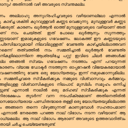
ാനും! അതിനാല്‍ വഴി അവരുടെ സ്വന്തമല്ല.
ണം അല്ലാഹു അനുഗ്രഹിച്ചവരുടെ വഴിയാണല്ലോ എന്നാല്‍
ാഴ്ച്ച ശക്തി കുറവുള്ളവര്‍ കണ്ണട വെക്കുന്നു. മുമ്പുള്ളവര്‍ കണ്ണട
നയിക്കരുത്‌. കാരണം ഖുര്‍ആന്‍ ഓത്ത്‌ മുമ്പുള്ളവരുടെ വഴിയാണ്‌ അത്‌
ാണ്‌ നാം ചെയ്തത്‌. ഇത്‌ പോലെ ഖുര്‍ആനും സുന്നത്തും
ണ്ണടയാണ്‌ ഇമാമുകളുടെ ഗവേഷണം. ലോകത്ത്‌ ഈ കണ്ണടയുടെ
പ്രസിദ്ധവുമായി നിലവിലുള്ളത്‌.
വേണ്ടത്ര കാഴ്ച്ചയില്ലാത്തവന്‌
െന്ന് തത്വത്തില്‍ നാം സമ്മതിച്ചാല്‍ ഖുര്‍ആന്‍ വേണ്ടത്ര
പനികളിലൊന്നിനെ
ആശ്രയിച്ചേ പറ്റൂ! ഇവിടെ ചിലര്‍ ഞങ്ങള്‍ക്ക്‌
്ല ഞങ്ങല്‍ സ്വയം ഗവേഷണം നടത്താം എന്ന് പറയുന്നത്‌
കാരണം വ്യാജ ഡോക്ടര്‍ നടത്തുന്ന ഓപ്പറേഷന്‍ വിജയകരമായാല്‍
ഗവേഷണത്തിനു വേണ്ട ഒരു യോഗ്യതയും ഇന്ന് നമുക്കൊന്നുമില്ല.
്മതിച്ചവരെ സ്വീകരിക്കുക നമ്മുടെ വിശ്വാസവും കര്‍മ്മവും
ങളിലുള്ള വിശ്വാസികളുടെ നിലപാട്‌. മുസ്‌ലിം സമൂഹം ഒന്നിച്ച്‌
ടുണ്ട്‌ എന്നാല്‍ നാലില്‍ ഒരു മദ്‌ഹബ്‌ സ്വീകരിക്കുക എന്നത്‌
ാക്ഷേപം തുടര്‍ന്ന് വന്ന നടപടിക്രമമാണ്‌ അതിനെതിരില്‍
വിശ്വാസയോഗ്യരായ പണ്ഡിതന്മാരെ തള്ളി ഒരു യോഗ്യതയുമില്ലാത്ത
തും അങ്ങനെ തന്നെ വിഴുങ്ങുന്നത്‌ കാണുമ്പോള്‍ സഹതാപമാണ്‌
‍വഴി എന്നാല്‍ നേരത്തെ പറഞ്ഞ നാല്‌ വിഭാഗം നടന്ന വഴിയാണ്‌. ആ
സാധ്യമല്ല. ആ നാല്‌ വിഭാഗം ആരാണ്‌ അവരുടെ ഉത്തരവാദിത്വം
യി ചര്‍ച്ച ചെയ്യേണ്ടതുണ്ട്‌.