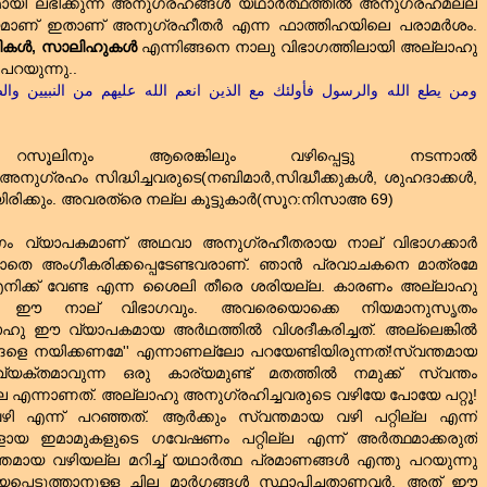
കമായി ലഭിക്കുന്ന അനുഗ്രഹങ്ങൾ യഥാർത്ഥത്തിൽ അനുഗ്രഹമല്ല
മാണ്‌ ഇതാണ്‌ അനുഗ്രഹീതർ എന്ന ഫാത്തിഹയിലെ പരാമർശം.
്ഷികൾ, സാലിഹുകൾ
എന്നിങ്ങനെ നാലു വിഭാഗത്തിലായി അല്ലാഹു
 പറയുന്നു..
ومن يطع الله والرسول فأولئك مع الذين انعم الله عليهم من النبيين وا
ൂലിനും ആരെങ്കിലും വഴിപ്പെട്ടു നടന്നാല്‍
ുഗ്രഹം സിദ്ധിച്ചവരുടെ(നബിമാര്‍,സിദ്ധീക്കുകള്‍, ശുഹദാക്കള്‍,
രിക്കും. അവരത്രെ നല്ല കൂട്ടുകാര്‍(സൂറ:നിസാഅ 69)
ഗം വ്യാപകമാണ്‌ അഥവാ അനുഗ്രഹീതരായ നാല്‌ വിഭാഗക്കാര്‍
തെ അംഗീകരിക്കപ്പെടേണ്ടവരാണ്‌. ഞാന്‍ പ്രവാചകനെ മാത്രമേ
 എനിക്ക്‌ വേണ്ട എന്ന ശൈലി തീരെ ശരിയല്ല. കാരണം അല്ലാഹു
്ചവരാണ്‌ ഈ നാല്‌ വിഭാഗവും. അവരെയൊക്കെ നിയമാനുസൃതം
ഹു ഈ വ്യാപകമായ അര്‍ഥത്തില്‍ വിശദീകരിച്ചത്‌. അല്ലെങ്കില്‍
്ങളെ നയിക്കണമേ'' എന്നാണല്ലോ പറയേണ്ടിയിരുന്നത്‌!സ്വന്തമായ
്യക്തമാവുന്ന ഒരു കാര്യമുണ്ട്‌ മതത്തില്‍ നമുക്ക്‌ സ്വന്തം
്പില്ല എന്നാണത്‌. അല്ലാഹു അനുഗ്രഹിച്ചവരുടെ വഴിയേ പോയേ പറ്റൂ!
 എന്ന് പറഞ്ഞത്‌. ആര്‍ക്കും സ്വന്തമായ വഴി പറ്റില്ല എന്ന്
ായ ഇമാമുകളുടെ ഗവേഷണം പറ്റില്ല എന്ന് അര്‍ത്ഥമാക്കരുത്‌
വഴിയല്ല മറിച്ച്‌ യഥാര്‍ത്ഥ പ്രമാണങ്ങള്‍ എന്തു പറയുന്നു
പെടുത്താനുള്ള ചില മാര്‍ഗങ്ങള്‍ സ്ഥാപിച്ചതാണവര്‍. അത്‌ ഈ