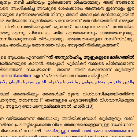
്‍ആനും നബി ചര്യയും ഉള്‍ക്കൊണ്ട ശിഷ്യന്മാരും അത്‌ അങ്ങനെ
ം അവരെ അംഗീകരിച്ച അവരുടെ ശേഷക്കാരും അങ്ങനെ ഇന്നോളം ഈ
ാം നമ്മുടെ മുന്‍തലമുറയില്‍ നിന്നും അവര്‍ അവരുടെ മുന്‍തലമുറയില്‍
െ മുറിയാത്ത സുഭദ്രമായ പരമ്പരയാണ്‌ മത വിഷയത്തില്‍ നമ്മുടെ
ശ്വാസത്തിലെടുത്ത്‌ മുന്നോട്‌ പോകുന്നവരാണ്‌ നേര്‍വഴിക്ക്‌
റഞ്ഞു എന്നും പ്രവാചക ചര്യ എന്താണെന്നും ഓരോതലമുറയും
മനസിലാക്കുമ്പോള്‍ തീര്‍ച്ചയായും അങ്ങേതലക്കുള്ള നബി(സ്വ)യും
കലം അല്‍പവും തോന്നാത്ത വിധം അടുത്ത്‌ നില്‍ക്കുകയാണ്‌.
യുടെ ആധാരം എന്നാണ്‌
''നീ അനുഗ്രഹിച്ച ആളുകളുടെ മാര്‍ഗത്തില്‍
ാര്‍ഥനയുടെ കാതല്‍. അപ്പോള്‍ പൂര്‍വീകര്‍ നമ്മുടെ പിന്‍ബലമാണ്‌
വഴിയിലെത്താന്‍ സാധ്യമല്ല തന്നെ! അത്‌ കൊണ്ടാണ്‌ ഖുര്‍ആന്‍
 തോന്നിക്കല്ലേ''
എന്ന് പ്രാര്‍ഥിക്കാന്‍ നമ്മെ പഠിപ്പിച്ചത്‌
والذين جاءو من بعدهم يقولون ربنااغفرلنا ولاخواننا الذ ين سبقونا بالايمان ولات
 ''നാഥാ! ഞങ്ങല്‍ക്കും ഞങ്ങള്‍ക്ക്‌ മുമ്പേ വിശ്വാസികളായിത്തീര്‍ന്ന
ൊറുത്തു തരേണമേ !'' ഞങ്ങളുടെ ഹൃദയങ്ങളില്‍ വിശ്വാസികളോട്‌
നും അളവറ്റ ദയാപരനുമല്ലോ!(അല്‍ ഹശ്‌ര്‍ :10)
ടന്ന വഴിയാണെന്ന് അല്ലാഹു അറിയിക്കുമ്പോള്‍ ഖുര്‍ആനും നബി
രിക്കലും തെറ്റിപ്പോകാത്ത വിധം അതുള്‍‍ക്കൊള്ളാനുള്ള സംവിധാനം
ിടെയാണ്‌ നേര്‍വഴി
അഹ്‌ലുസ്സുന്നത്തി വല്‍ ജമാ അത്താണെന്ന്
‌ . കാരണം സുന്നികളല്ലാത്തവരൊക്കെ ഞങ്ങള്‍ ഖുര്‍ആനും സുന്നത്തും