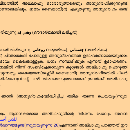
 വിധത്തിൽ അല്ലാഹു ഓരോരുത്തരെയും അനുഗ്രഹിക്കുന്നുണ്ട്‌
ണാമെങ്കിലും. ഇമാം ബൈളാവി(റ) എഴുതുന്നു അനുഗ്രഹം രണ്ട്‌
ിരിയുന്നു
a)
وهبي
(ഔദാര്യമായി ലഭിച്ചത്‌)
ടായി തിരിയുന്നു.
روحاني
(ആത്മീയം),
جسماني
(ശാരീരികം)
്ചത്‌, ചിന്താശേഷി പോലുള്ള അനുഗ്രഹങ്ങൾ ഉദാഹരണമായെടുക്കാം
ം കൈക്കൊള്ളുക, ധനം സമ്പാദിക്കുക എന്നത്‌ ഉദാഹരണം.
മ്മിൽ നിന്ന് സംഭവിച്ചേക്കാവുന്ന കുറ്റങ്ങൾ അല്ലാഹു പൊറുത്ത്‌
്പെടുന്നതും ഒക്കെയാണ്‌(തഫ്സീർ ബൈളാവി). അനുഗ്രഹീതരിൽ ചിലർ
അല്ല്ലാഹുവിന്റെ വഴി തിരഞ്ഞെടുത്തവരാണ്‌ ഇവർക്ക്‌ അല്ലാഹു
.
ഞാൻ (അനുഗ്രഹം)വർദ്ധിപ്പിച്ച്‌ തരിക തന്നെ ചെയ്യും(സൂറ:
േറ്റവും ആനന്ദകരമായ അല്ലാഹുവിന്റെ ദർശനം പോലും അവൻ
للذين أحسنو
ർദ്ധനയമുണ്ട്‌(സൂറ:യൂനുസ്‌ 26)
എന്നാണ്‌ അല്ലാഹു പറഞ്ഞത്‌ ഈ