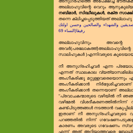
അനുഗ്രഹത്തെ അപേക്ഷിച്ച്‌ ഭൗതി
അല്ലാഹുവിന്റെ വെറും ആനുകൂല്യ
നബിമാർ, സിദ്ധീഖുകള്‍, രക്ത സാക
തന്നെ ക്ലിപ്തപ്പെടുത്തിയത്‌ അല്ലാഹു
لصديقين والشهداء والصالحين وحسن اولئك
رفيقا(النساء 69
അല്ലാഹുവിനും അവന്റെ റസ
അവര്‍(പരലോകത്ത്‌)അല്ലാഹുവിന്റെ അന
സാലിഹുകള്‍ )എന്നിവരുടെ കൂടെയായി
നീ അനുഗ്രഹിച്ചവര്‍ എന്ന പ്രയോ
എന്നത്‌ സ്ഥലകാല വ്യത്യാസമില്ലാ
അംഗീകരിക്കൂ മറ്റുള്ളവരെയൊന്നും
അംഗീകരിക്കാന്‍ നിര്‍ദ്ദേശിച
അംഗീകരിക്കാന്‍ തന്നെയാണ്‌ അല്ലാ
''പ്രവാചകന്മാരുടെ വഴിയില്‍ നീ ഞങ
വഴിമേല്‍ വിശദീകരണത്തില്‍നിന്ന് വ
കണ്ട്പിടുത്തങ്ങള്‍ നടത്താന്‍ വകുപ
ഇതാണ്‌ നീ അനുഗ്രഹിച്ചവരുടെ വഴി
പറഞ്ഞതില്‍ നിന്ന് ഗവേഷണപടുക്കള
കാരണം അവരുടെ ഗവേഷണം സ്വന്തമായ 
എന്ന് അത്‌ അറിയാത്തവരെ ബോധ്യപ്