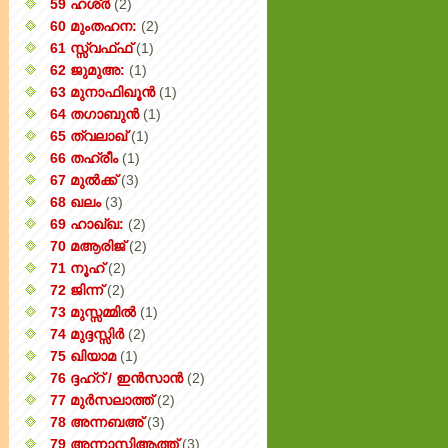
59 ഹശ്ർ
(2)
60 മുംതഹന:
(2)
61 സ്സ്വഫ്ഫ്
(1)
62 ജുമുഅ:
(1)
63 മുനാഫിഖൂൻ
(1)
64 തഗാബുൻ
(1)
65 ത്വലാഖ്
(1)
66 തഹ്‌രീം
(1)
67 മുൽക്ക്
(3)
68 ഖലം
(3)
69 ഹാഖ്ഖ:
(2)
70 മആരിജ്
(2)
71 നൂഹ്
(2)
72 ജിന്ന്
(2)
73 മുസ്സമ്മിൽ
(1)
74 മുദ്ദസ്സിർ
(2)
75 ഖിയാമ
(1)
76 ദ്ദഹ്റ് / ഇൻസാൻ
(2)
77 മുർസലാത്ത്
(2)
78 അന്നബഅ്
(3)
79 അന്നാസിആത്ത്‌
(3)