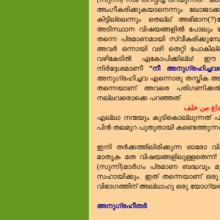
അംഗീകരിക്കുകയാനെന്നും ഖോജാക്കന
കിട്ടില്ലെന്നും തെല്ല് അഭിമാന(?)ത
അടിസ്ഥാന വിഷയങ്ങളില്‍ പോലും യോജി
തന്നെ പ്രമാണമായി സ്വീകരിക്കുമ്പ
അവര്‍ ഒന്നായി വഴി തെറ്റി പോകില്ലെ
വഴികേടില്‍ ഏകോപിക്കില്ല! ഈ
നിര്‍ദ്ദേശമാണീ
''നീ അനുഗ്രഹിച്ചവരു
അനുഗ്രഹിച്ചവ എന്നൊരു തസ്തിക അല്ല
തന്നെയാണ്‌ അവരെ പരിഗണിക്കല
നല്ലവരൊക്കെ പറഞ്ഞത്‌
داع من خلف
എല്ലാ നന്മയും കുടികൊല്ലുന്നത്‌ പൂര്
പിന്‍ തലമുറ പുതുതായി കണ്ടെത്തുന്ന
ഇനി തര്‍ക്കത്തിലിരിക്കുന്ന ഓരോ വി
മാതൃക മത വിഷയങ്ങളിലുള്ളതെന്ന്! 
(സുന്നി)മാര്‍ഗം പ്രമാണ ബദ്ധവും 
സഹായിക്കും. ഇത്‌ തന്നെയാണ്‌ ഒരു
വിഭാഗത്തിന്‌ അല്ലാഹു ഒരു യോഗ്യത 
അനുഗ്രഹീതര്‍