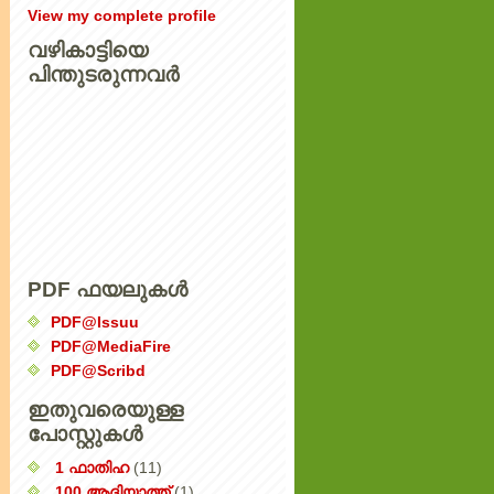
View my complete profile
വഴികാട്ടിയെ
പിന്തുടരുന്നവര്‍
PDF ഫയലുകൾ
PDF@Issuu
PDF@MediaFire
PDF@Scribd
ഇതുവരെയുള്ള
പോസ്റ്റുകൾ
1 ഫാതിഹ
(11)
100 ആദിയാത്ത്
(1)