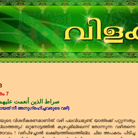
8
ം 7
صراط الذين أنعمت عليهم
യത്‌ നീ അനുഗ്രഹിച്ചവരുടെ വഴി)
ുടെ വിശദീകരണമാണിത്‌. വഴി പലവിധമുണ്ട്‌. യാത്രക്ക്‌ പറ്റുന്നതും
ാത്തതും! ഒറ്റനോട്ടത്തില്‍ കുഴപ്പമില്ലെന്ന് തോന്നുന്ന വഴിതന്നെ
താവാം ! വഴിപിഴച്ചാല്‍ ലക്ഷ്യത്തിലെത്തില്ല. ചില അപകടം പിടിച്ച