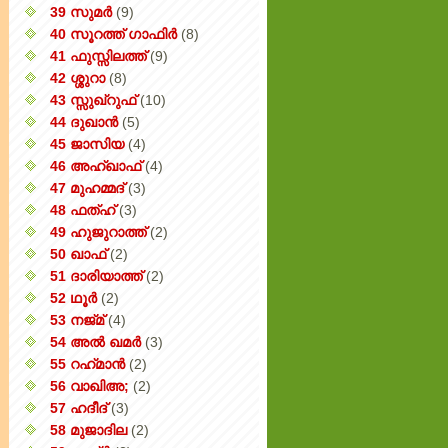
39 സുമർ
(9)
40 സൂറത്ത് ഗാഫിർ
(8)
41 ഫുസ്സിലത്ത്
(9)
42 ശ്ശുറാ
(8)
43 സ്സുഖ്‌റുഫ്
(10)
44 ദുഖാൻ
(5)
45 ജാസിയ
(4)
46 അഹ്‌ഖാഫ്
(4)
47 മുഹമ്മദ്
(3)
48 ഫത്‌ഹ്
(3)
49 ഹുജുറാത്ത്
(2)
50 ഖാഫ്
(2)
51 ദാരിയാത്ത്
(2)
52 ഥൂർ
(2)
53 നജ്‌മ്
(4)
54 അൽ ഖമർ
(3)
55 റഹ്‌മാൻ
(2)
56 വാഖിഅ;
(2)
57 ഹദീദ്
(3)
58 മുജാദില
(2)