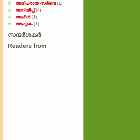
അഭിപ്രായ സര്‍‌വെ
(1)
അറിയിപ്പ്‌
(4)
ആമീൻ
(1)
ആമുഖം
(1)
സന്ദർശകർ
Readers from