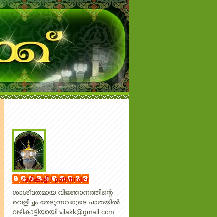
വഴികാട്ടി / pathfinder
ശാശ്വതമായ വിജ്ഞാനത്തിന്റെ
വെളിച്ചം തേടുന്നവരുടെ പാതയില്‍
വഴികാട്ടിയായി vilakk@gmail.com