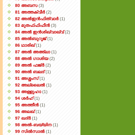
80 അബസ
(3)
81 അത്തക്‌വീർ
(2)
82 അൽഇൻഫിത്വാർ
(1)
83 മുതഫ്ഫിഫീൻ
(3)
84 അൽ ഇൻശിഖ്വാഖ്വ്
(2)
85 അൽബുറൂജ്
(1)
86 ഥാരിഖ്
(1)
87 അൽ അഅ്ലാ
(1)
88 അൽ ഗാശിയ
(2)
89 അൽ ഫജ്‌ർ
(2)
90 അൽ ബലദ്
(1)
91 അശ്ശംസ്
(1)
92 അല്ലൈൽ
(1)
93 അള്ളുഹാ
(1)
94 ശർഹ്
(1)
95 അത്തീൻ
(1)
96 അലഖ്
(1)
97 ഖദ്‌ർ
(1)
98 അൽ-ബയ്യിന
(1)
99 സിൽ‌സാൽ
(1)