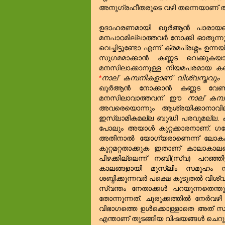
അനുഗ്രഹീതരുടെ വഴി തന്നെയാണ്‌ ത
ഉദാഹരണമായി ഖുര്‍ആന്‍ പാരായ
മനപാഠമില്ലാത്തവര്‍ നോക്കി ഓതുന്നു. ക
വെച്ചിട്ടുണ്ടോ എന്ന് ക്രമപ്രശ്നം ഉന്
സുഗമമാക്കാന്‍ കണ്ണട വെക്കുകയ
മനസിലാക്കാനുള്ള നിയമപരമായ ക
*
നാല്‌ കമ്പനികളാണ്‌ വിശ്വസ്തവും 
ഖുര്‍ആന്‍ നോക്കാന്‍ കണ്ണട വേണമ
മനസിലാവാത്തവന്‌ ഈ
നാല്‌ കമ്
അവരെയൊന്നും ആശ്രയിക്കാനാവില
ഇസ്‌ലാമികമല്ല ബുദ്ധി പരവുമല്ല. 
പോലും അയാള്‍ കുറ്റക്കാരനാണ്‌. 
അതിനാല്‍ യോഗ്യരാണെന്ന് ലോകം സമ
കുറ്റമറ്റതാക്കുക ഇതാണ് കാലാകാലങ്
പിഴക്കില്ലെന്ന് നബി(സ്വ) പറഞ്ഞിട്
കാലങ്ങളായി മുസ്‌ലിം സമൂഹം നിര
ശബ്ദിക്കുന്നവര്‍ പക്ഷെ കൂടുതല്‍ 
സ്വന്തം നേതാക്കള്‍ പറയുന്നതെന്
തോന്നുന്നത്‌. ചുരുക്കത്തില്‍ നേര്
വിഭാഗത്തെ ഉള്‍ക്കൊള്ളാതെ അത്‌ 
എന്താണ്‌ തുടങ്ങിയ വിഷയങ്ങള്‍ ചെറുതാ