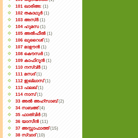
101 ഖാരിഅ:
(1)
102 തകാഥുർ
(1)
103 അസ്ർ
(1)
104 ഹുമസ
(1)
105 അൽഫീൽ
(1)
106 ഖുറൈശ്
(1)
107 മാഊൻ
(1)
108 കൌസർ
(1)
109 കാഫിറൂൻ
(1)
110 നസ്വ്‌ർ
(1)
111 മസദ്
(1)
112 ഇഖ്‌ലാസ്
(1)
113 ഫലഖ്
(1)
114 നാസ്
(1)
33 അൽ അഹ്സാബ്
(2)
34 സബഅ്
(4)
35 ഫാത്വിർ
(3)
36 യാസീൻ
(11)
37 അസ്സാഫാത്ത്
(15)
38 സ്വാദ്
(10)