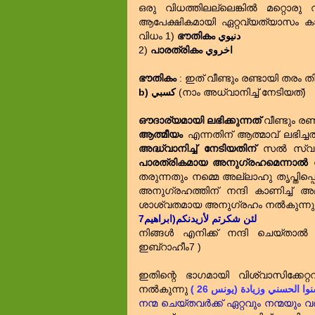
ഒരു വിധത്തിലല്ലെങ്കിൽ മറ്റൊരു
ആപേക്ഷികമായി ഏറ്റവ്യത്യാസം കാ
വിധം 1)
ഭൗതികം دنيوي
2)
പാരത്രികം اخروي
ഭൗതികം
: ഇത്‌ വീണ്ടും രണ്ടായി തരം ത
b) كسبي
(നാം അധ്വാനിച്ച്‌ നേടിയത്‌)
ഔദാര്യമായി ലഭിക്കുന്നത്‌
വീണ്ടും രണ്
ആത്മീയം
എന്നതിന്‌ ആത്മാവ്‌ ലഭിച
അദ്ധ്വാനിച്ച്‌ നേടിയതിന്‌
സൽ സ്വഭാവ
പാരത്രികമായ അനുഗ്രഹമെന്നാൽ
ന
തരുന്നതും നമ്മെ അല്ലാഹു തൃപ്തിപ
അനുഗ്രഹത്തിന്‌ നന്ദി കാണിച്ച്‌ 
ശാശ്വതമായ അനുഗ്രഹം നൽകുന്നു
لئن شكرتم لأزيدنكم(ابراهيم7
നിങ്ങൾ എനിക്ക്‌ നന്ദി ചെയ്താൽ 
ഇബ്‌റാഹീം7 )
ഇതിന്റെ ഭാഗമായി വിശ്വാസിക്ക
നൽകുന്നു
( ا الحسني وزيادة (يونس 26
നന്മ ചെയ്തവർക്ക്‌ ഏറ്റവും നന്മയും വ