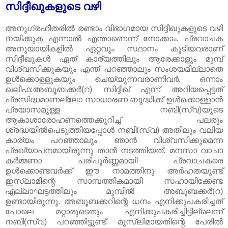
സിദ്ദീഖുകളുടെ വഴി
അനുഗ്രഹീതരിൽ രണ്ടാം വിഭാഗമായ സിദ്ദീഖുകളുടെ വഴി
നയിക്കുക എന്നാൽ എന്താണെന്ന് നോക്കാം. പ്രവാചക
അനുയായികളിൽ ഏറ്റവും സ്ഥാനം കൂടിയവരാണ്‌
സിദ്ദീഖുകൾ ഏത്‌ കാര്യത്തിലും ആരേക്കാളും മുമ്പ്‌
വിശ്വസിക്കുകയും എന്ത്‌ പറഞ്ഞാലും സംശയമില്ലാതെ
ഉൾക്കൊള്ളുകയും ചെയ്യുന്നവരാണിവർ. ഒന്നാം
ഖലീഫ:അബൂബക്കർ(റ) സിദ്ദീഖ്‌ എന്ന് അറിയപ്പെട്ടത്‌
പ്രസിദ്ധമാണല്ലോ സാധാരണ ബുദ്ധിക്ക്‌ ഉൾക്കൊള്ളാൻ
പ്രയാസമുള്ള നബി(സ്വ)യുടെ
ആകാശാരോഹണത്തെക്കുറിച്ച്‌ പലരും
ശ്രദ്ധയിൽപെടുത്തിയപ്പോൾ നബി(സ്വ) അതിലും വലിയ
കാര്യം പറഞ്ഞാലും ഞാൻ വിശ്വസിക്കുമെന്ന
പ്രഖ്യാപനമായിരു‍ന്നു താൻ നടത്തിയത്‌. മനസാ വാചാ
കർമ്മണാ പരിപൂർണ്ണമായി പ്രവാചകരെ
ഉൾക്കൊണ്ടവർക്ക്‌ ഈ നാമത്തിനു അർഹതയുണ്ട്‌
ഇസ്‌ലാമിന്റെ സാമ്പത്തികമായി സഹായിക്കേണ്ട
എല്ലാഘട്ടത്തിലും മുമ്പിൽ അബൂബക്കർ(റ)
ഉണ്ടായിരുന്നു. അബൂബക്കറിന്റെ ധനം എനിക്കുപകരിച്ചത്‌
പോലെ മറ്റാരുടെതും എനിക്കുപകരിച്ചിട്ടില്ലെന്ന്
നബി(സ്വ) പറഞ്ഞിട്ടുണ്ട്‌. മുസ്‌ലിമായതിന്റെ പേരിൽ