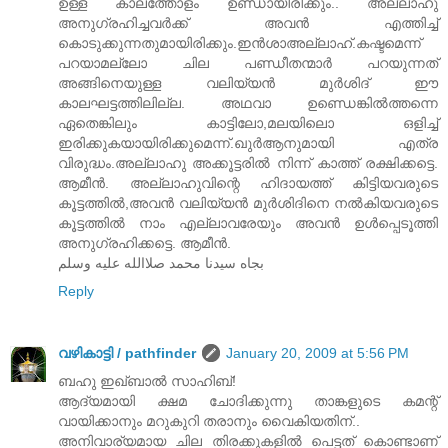
ഉള്ള കാലത്തോളം ഉണ്ഡായിരിക്കും.. അല്ലാഹു
അനുഗ്രഹിച്ചവര്‍ക്ക് അവന്‍ എത്തിച്ച്
കൊടുക്കുന്നതുമായിരിക്കും.ഇന്‍ശാ‍അല്ലാഹ്.കഷ്ടമെന്ന്
പറയാമല്ലോ ചില പണ്ഡീതന്മാര്‍ പറയുന്നത്
അങ്ങിനെയുള്ള വലിയ്യന്‍ മുര്‍ശിദ് ഈ
കാലഘട്ടത്തിലില്ല. അഥവാ ഉണ്ഡെങ്കില്‍ത്തന്നെ
ഏതെങ്കിലും കാട്ടിലോ,മലയിലൊ ഒളിച്ച്
ഇരിക്കുകയായിരിക്കുമെന്ന്.ഖുര്‍ആനുമായി എത്ര
വിരുദ്ധം.അല്ലാ‍ഹു അക്കൂട്ടരില്‍ നിന്ന് കാത്ത് രക്ഷിക്കട്ടെ.
ആമീന്‍. അല്ലാഹുവിന്റെ ഹിദായത്ത് കിട്ടിയവരുടെ
കൂട്ടത്തില്‍,അവന്‍ വലിയ്യന്‍ മുര്‍ശിദിനെ നല്‍കിയവരുടെ
കൂട്ടത്തില്‍ നാം എല്ലാവരേയും അവന്‍ ഉള്‍പ്പെടൂത്തി
അനുഗ്രഹിക്കട്ടെ. ആമീന്‍.
بجاه سيدنا محمد صلاالله عليه وسلم
Reply
വഴികാട്ടി / pathfinder
January 20, 2009 at 5:56 PM
ബഹു ഇഖ്ബാൽ സാഹിബ്‌!
ആദ്യമായി ക്ഷമ ചോദിക്കുന്നു താങ്കളുടെ കമന്റ്‌
വായിക്കാനും മറുകുറി തരാനും വൈകിയതിന്‌..
അനിവാര്യമായ ചില തിരക്കുകളിൽ പെട്ടത്‌ കൊണ്ടാണ്‌