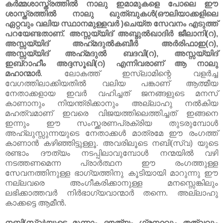
കർമ്മശാസ്ത്രത്തിൽ നാലു ഇമാമുകളെ പോലെ ഈ
ശാസ്ത്രത്തിൽ നാലു ഖുത്ബുകൾ(ഔലിയാക്കളിലെ
ഏറ്റവും വലിയ സ്ഥാനമുള്ളവർ )ചെയ്ത സേവനം എടുത്ത്‌
പറയേണ്ടതാണ്‌. അസ്സയ്യിദ്‌ അബ്ദുൽഖാദിർ ജീലാനി(റ),
അസ്സയ്യിദ്‌ അഹ്‌മദുൽകബീർ അർരിഫാഇ(റ),
അസ്സയ്യിദ്‌ അഹ്‌മദുൽ ബദവി(റ), അസ്സയ്യിദ്‌
ഇബ്‌റാഹീം അദ്ദസൂഖി(റ) എന്നിവരാണ്‌ ആ നാലു
മഹാന്മാർ
. ലോകത്ത്‌ ഇസ്‌ലാമിന്റെ വളർച്ച
വേഗത്തിലാക്കിയതിൽ വലിയ പങ്കാണ്‌ ആത്മീയ
നേതാക്കളായ ഇവർ വഹിച്ചത്‌ ജനങ്ങളുടെ മനസ്‌
കാണാനും നിയന്ത്രിക്കാനും അല്ലാഹു നൽകിയ
മഹത്വമാണ്‌ ഇവരെ വിജയത്തിലെത്തിച്ചത്‌ ഇങ്ങനെ
ഇന്നും ഈ സംസ്ക്കരണപ്രക്രിയ തുടരുമ്പോൾ
അഹ്‌ലുസ്സുന്നയുടെ നേതാക്കൾ മാത്രമേ ഈ രംഗത്ത്‌
കാണാൻ കഴിഞ്ഞിട്ടുള്ളൂ. അവരിലൂടെ നബി(സ്വ) യുടെ
രണ്ടാം ദൗത്യം നടപ്പിലാവുമ്പോൾ നന്മയിൽ വഴി
നടത്തണമെന്ന പ്രാർത്ഥന ഈ രംഗത്തുള്ള
സേവനത്തിനുള്ള ഭാഗ്യത്തിനു കൂടിയായി മാറുന്നു ഈ
നല്ലവരെ അംഗീകരിക്കാനുള്ള മനസ്സെങ്കിലും
ലഭിക്കാത്തവർ നിർഭാഗ്യവാന്മാർ തന്നെ. അല്ലാഹു
കാക്കട്ടെ ആമീൻ.
നബി(സ്വ)യുടെ മൂന്നാം ദൗത്യം ഗ്രന്ഥവും തത്വവും