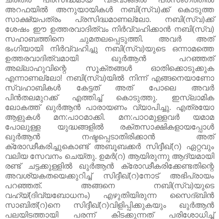
അറഫയിൽ അനുയായികൾ നബി(സ്വ)ക്ക്‌ കൊടുത്ത
സാക്ഷ്യപത്രം പ്രസിദ്ധമാണല്ലോ. നബി(സ്വ)ക്ക്‌
ശേഷം ഈ ഉത്തരവാദിത്വം നിര്‍വ്വഹിക്കാൻ നബി(സ്വ)
സഹാബത്തിനെ ചുമതലപ്പെടുത്തി. അവർ അത്‌
ഭംഗിയായി നിർവ്വഹിച്ചു നബി(സ്വ)യുടെ ഒന്നാമത്തെ
ഉത്തരവാദിത്വമായി ഖുർആൻ പറഞ്ഞത്‌
അല്ലാഹുവിന്റെ സൂക്തങ്ങൾ ഓതിക്കൊടുക്കുക
എന്നാണല്ലോ! നബി(സ്വ)യിൽ നിന്ന് എങ്ങനെയാണോ
സ്വഹാബികൾ കേട്ടത്‌ അത്‌ പോലെ അവർ
പിൻതലമുറക്ക്‌ എത്തിച്ച്‌ കൊടുത്തു. ഇസ്‌ലാമിക
ലോകത്ത്‌ ഖുർആൻ പാരായണം വ്യാപിച്ചു. എത്രയോ
ആളുകൾ മന:പാഠമാക്കി. മന:പാഠമുള്ളവർ യമാമ
പോലുള്ള യുദ്ധങ്ങളിൽ രക്തസാക്ഷികളായപ്പോൾ
ഖുർആൻ നഷ്ടപ്പെടാതിരിക്കാൻ അത്‌
ക്രോഢീകരിച്ചുകൊണ്ട്‌ അബൂബക്കർ സിദ്ദീഖ്‌(റ) ഏറ്റവും
വലിയ സേവനം ചെയ്തു. ഉമർ(റ) ആയിരുന്നു ആദ്യമായി
രണ്ട്‌ ചട്ടക്കുള്ളിൽ ഖുർആൻ ക്രോഢീകരിക്കേണ്ടതിന്റെ
അവശ്യകതയെക്കുറിച്ച്‌ സിദ്ദീഖ്‌(റ)നോട്‌ അഭിപ്രായം
പറഞ്ഞത്‌. അങ്ങനെ നബി(സ്വ)യുടെ
വഹ്‌യ്‌(ദിവ്യബോധനം) എഴുതിയിരുന്ന സൈദ്‌ബിൻ
സാബിത്‌(റ)നെ സിദ്ദീഖ്‌(റ)വിളിപ്പിക്കുകയും ഖുർആൻ
പലയിടത്തായി പരന്ന് കിടക്കുന്നത്‌ പരിശോധിച്ച്‌