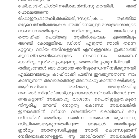
പേര്‍,ഖാദിരീ,ചിശ്തീ,നഖ്ശബന്‍ന്ദി,സുഹ്റവര്‍ദി, അത്
പോലെത്തന്നെ,
രിഫാഈ,ശാതുലി,അക്ബരി,ദസൂഖി,etc.... തുടങ്ങിയ
ഒട്ടേറെ ത്വരീഖത്തുകള്‍. അങ്ങിനെയുള്ള മശാഇഖന്മാരുടെ
സഹവാസത്തിലൂടെ നേടിയെടുക്കാം. അല്ലാഹു
തൌഫീക്ക് ചെയ്യട്ടെ. ആമീല്‍.കേവലം ഏതെങ്കിലും
അറബി കോളേജിലെ ഡിഗ്രി എടുത്ത് ഞാന്‍ തന്നെ
ഏറ്റവും വലിയ അറിവുള്ളവന്‍ എന്നുള്ളവരും ഇക്കാലത്ത്
കുറവല്ല.ഔലിയാക്കളുടെ സഹവാ‍സം കൊണ്ഡ്
കാഫിറും,മുശ്‘രിഖും,കള്ളനും,തെമ്മാടിയും,മുസ്ലിമായി
ത്തീരുംബോള്‍ ബാഹ്യമായ അറിവുണ്ഡെന്ന് നടിക്കുന്നവര്‍
എല്ലാവരേയും കാഫിറാക്കി ഫത്‘വ ഇറക്കുന്നതാണ് നാം
കാണുന്നത്. അവരെത്തൊട്ട് അല്ലാഹു കാത്ത് രക്ഷിക്കട്ടെ.
ആമീന്‍.പിന്നെ അല്ലാഹു അനുഗ്രഹിച്ച
നബിമാര്‍,സിദ്ധീഖീങ്ങള്‍,ശുഹദാക്കള്‍,സ്വാലിഹീങ്ങള്‍,ഈ
ദറജകളാണ് അല്ലാഹു വാഗ്ദാനം ചൈതിട്ടുള്ളത്.കുറെ
നിസ്കരിച്ച് നോമ്പ് നോറ്റതു കൊണ്ഡ് അല്ലെങ്കില്‍
ഇബാദത്തില്‍ വര്‍ധന വരുത്തിയത് കൊന്‍ണ്ഡ് ഒരു
സ്വാലിഹ് അതിലും ഉയര്‍ന്ന ദറജയാ‍യ ശുഹദാ‍ഓ,
സിദ്ധീഖൊ,ആകുന്നതല്ല.ഈ ദറജകള്‍ അതിലുള്ള
ഇല്‍മും അതനുസരിച്ചുള്ള അമല്‍ കൊണ്ഡുമാണ്
നേടിയെടുക്കാനുള്ളത്. ആ ജോലിയാണ് അല്ലെങ്കില്‍