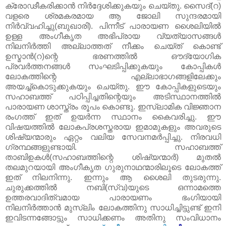
ക്രോഢീകരിക്കാൻ നിർദ്ദേശിക്കുകയും ചെയ്തു. സൈദ്‌(റ)
വളരെ ശ്രമകരമായ ആ ജോലി സുന്ദരമായി
നിർവ്വഹിച്ചു(ബുഖാരി). പിന്നീട്‌ പാരായണ ശൈലിയിൽ
ഉള്ള അംഗീകൃത അഭിപ്രായ വ്യത്യാസങ്ങൾ
നിലനിർത്തി അല്ലാത്തത്‌ നീക്കം ചെയ്ത്‌ കൊണ്ട്‌
ഉസ്മാൻ(റ)ന്റെ ഭരണത്തിൽ ഔദ്യോഗിക
പ്രവർത്തനങ്ങൾ സംഘടിപ്പിക്കുകയും കോപ്പികൾ
ലോകത്തിന്റെ എല്ലാഭാഗങ്ങളിലേക്കും
അയച്ച്കൊടുക്കുകയും ചെയ്തു. ഈ കോപ്പികളുടെയും
സഹാബത്ത്‌ പഠിപ്പിച്ചതിന്റെയും അടിസ്ഥാനത്തിൽ
പാരായണ ശാസ്ത്രം രൂപം കൊണ്ടു. ഇസ്‌ലാമിക വിജ്ഞാന
രംഗത്ത്‌ ഇത്‌ ഉയർന്ന സ്ഥാനം കൈവരിച്ചു. ഈ
വിഷയത്തിൽ ലോകപ്രശസ്തരായ ഇമാമുകളും അവരുടെ
ശിഷ്യന്മാരും ഏറ്റം വലിയ സേവനമർപ്പിച്ചു. നിരവധി
ഗ്രന്ഥങ്ങളുണ്ടായി. സഹാബത്ത്‌
താബിഉകൾ(സഹാബത്തിന്റെ ശിഷ്യന്മാർ) മുതൽ
തലമുറയായി അംഗീകൃത ഗുരുനാഥന്മാരിലൂടെ ലോകത്ത്‌
ഇത്‌ നിലനിന്നു. ഇന്നും ആ ശൈലി തുടരുന്നു.
ചുരുക്കത്തിൽ നബി(സ്വ)യുടെ ഒന്നാമത്തെ
ഉത്തരവാദിത്വമായ പാരായണം ഭംഗിയായി
നിലനിര്‍ത്താന്‍ മുസ്‌ലിം ലോകത്തിനു സാധിച്ചിട്ടുണ്ട്‌ ഇനി
ഇവിടന്നങ്ങോട്ടും സാധിക്കണം അതിനു സംവിധാനം