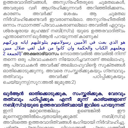
ഉത്തരവാദിത്വങ്ങൾ, അനുഗ്രഹീതരുടെ ചുമതലകൾ,
അവരുടെ വഴി ആഗ്രഹിക്കുന്നവർ അറിഞ്ഞിരിക്കണം.
കാരണം അവർക്ക്‌ ശേഷം ആ ചുമതല
നിർവ്വഹിക്കേണ്ടവർ ഇവരാണല്ലോ. അനുഗ്രഹീതരിൽ
ഒന്നാം സ്ഥാനത്ത്‌ പ്രവാചകരാണല്ലോ അവരിൽ ഏറ്റവും
ശ്രേഷ്ടരായ മുഹമ്മദ്‌ നബി(സ്വ) യുടെ ഉത്തരവാദിത്വം
എന്താണെന്ന് ഖുർആൻ പറയുന്നത്‌ കാണുക!
هو الذي بعث في الأميين رسولامنهم يتلوعليهم اياته ويزكيهم
ويعلمهم الكتاب والحكمة وان كانوا من قبل لفي ضلال مبين
(الجمعة 2
"അക്ഷരാഭ്യാസം
നേടാത്തവരിൽ അവരിൽ നിന്ന്
തന്നെ ഒരു പ്രവാചകനെ നിയോഗിച്ചവനാണ്‌ അല്ലാഹു.
ആ പ്രവാചകൻ അവർക്ക്‌ അല്ലാഹുവിന്റെ സൂക്തങ്ങൾ
ഓതിക്കൊടുക്കുന്നു. അവരെ സംസ്ക്കരിക്കുകയും ഗ്രന്ഥവും
തത്വവും അവർക്ക്‌ പഠിപ്പിക്കുകയും
ചെയ്യുന്നു(സൂറ:അൽ ജുമുഅ:2)
ഖുർആൻ ഓതിക്കൊടുക്കുക, സംസ്ക്കരിക്കുക, വേദവും
തത്വവും പഠിപ്പിക്കുക എന്നീ മൂന്ന് കാര്യങ്ങളാണ്‌
നബി(സ്വ)യുടെ ഉത്തരവാദിത്വമായി ഇവിടെ പറയുന്നത്‌
.
ഇനി മറ്റെന്തെങ്കിലും ഉണ്ടെങ്കിൽ ഈ
മൂന്നെണ്ണത്തിൽപെട്ടതായിരുക്കുമത്‌. നബി(സ്വ)
അവിടത്തെ ഉത്തരവാദിത്വങ്ങൾ ഭംഗിയായി നിർവ്വഹിച്ചു.
ചരിത്ര പ്രസിദ്ധമായ വിടവാങ്ങൽ പ്രസംഗത്തിൽ