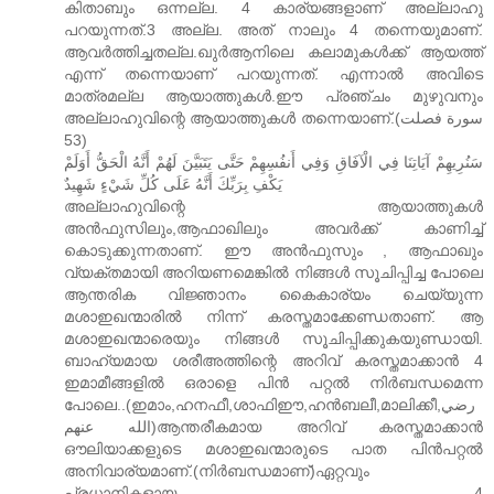
കിതാബും ഒന്നല്ല. 4 കാര്യങ്ങളാണ് അല്ലാഹു
പറയുന്നത്.3 അല്ല. അത് നാലും 4 തന്നെയുമാണ്.
ആവര്‍ത്തിച്ചതല്ല.ഖുര്‍ആനിലെ കലാമുകള്‍ക്ക് ആയത്ത്
എന്ന് തന്നെയാണ് പറയുന്നത്. എന്നാല്‍ അവിടെ
മാത്രമല്ല ആയാത്തുകള്‍.ഈ പ്രഞ്ചം മുഴുവനും
അല്ലാഹുവിന്റെ ആയാത്തുകള്‍ തന്നെയാണ്.(سورة فصلت
53)
سَنُرِيهِمْ آيَاتِنَا فِي الْآفَاقِ وَفِي أَنفُسِهِمْ حَتَّى يَتَبَيَّنَ لَهُمْ أَنَّهُ الْحَقُّ أَوَلَمْ
يَكْفِ بِرَبِّكَ أَنَّهُ عَلَى كُلِّ شَيْءٍ شَهِيدٌ
അല്ലാഹുവിന്റെ ആയാത്തുകള്‍
അന്‍ഫുസിലും,ആഫാഖിലും അവര്‍ക്ക് കാണിച്ച്
കൊടുക്കുന്നതാണ്. ഈ അന്‍ഫുസും , ആഫാ‍ഖും
വ്യക്തമായി അറിയണമെങ്കില്‍ നിങ്ങള്‍ സൂചിപ്പിച്ച പോലെ
ആന്തരിക വിജ്ഞാനം കൈകാര്യം ചെയ്യുന്ന
മശാഇഖന്മാരില്‍ നിന്ന് കരസ്തമാക്കേണ്ഡതാണ്. ആ
മശാഇഖന്മാരെയും നിങ്ങള്‍ സൂചിപ്പിക്കുകയുണ്ഡായി.
ബാഹ്യമായ ശരീഅത്തിന്റെ അറിവ് കരസ്തമാക്കാന്‍ 4
ഇമാമീങ്ങളില്‍ ഒരാളെ പിന്‍ പറ്റല്‍ നിര്‍ബന്ധമെന്ന
പോലെ..(ഇമാം,ഹനഫീ,ശാഫിഈ,ഹന്‍ബലീ,മാലിക്കീ,رضي
الله عنهم)ആന്തരീകമായ അറിവ് കരസ്തമാക്കാന്‍
ഔലിയാക്കളുടെ മശാഇഖന്മാരുടെ പാത പിന്‍പറ്റല്‍
അനിവാര്യമാണ്.(നിര്‍ബന്ധമാണ്)ഏറ്റവും
പ്രധാനികളായ 4