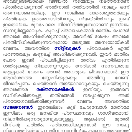
അവരുടെയൊക്കെ വഴിയിൽ നമ്മെയും നടത്താനാണ്‌
പ്രാർത്ഥിക്കുന്നത്‌ അതിനാൽ തത്വത്തിൽ നാലും ഒന്ന്
തന്നെയാണെങ്കിലും ഈ നാലിലെ ഓരൊരുത്തർക്കും
പ്രത്യേക ഉത്തരവാദിത്വവും, വ്യക്തിത്വവും ഉണ്ട്‌
ഇതെല്ലാം മുറപോലെ നിലനിർത്തുമ്പോഴാണ്‌ ഇസ്‌ലാം
സമ്പൂർണ്ണമാവുക. കുറച്ച്‌ പ്രവാചകന്മാർ മാത്രം പോരാ!
അവരെ അംഗീകരിക്കുന്നവരും അവർക്ക്‌ ശേഷം അവരെ
പ്രതിനിധീകരിക്കുന്നവരുമായ അടുത്ത അനുയായികൾ
വേണം. അവരത്രെ
സിദ്ദീഖുകൾ
. പ്രവാചകർ എന്ത്‌
പറഞ്ഞാലും കണ്ണടച്ച്‌ അംഗീകരിക്കുന്നവർ. ഇവർ മാത്രം
പോര ഇവർ പ്രചരിപ്പിക്കുന്ന തത്വം എതിർക്കുന്ന
ശത്രുക്കളെ നിയമാനുസൃതം നേരിടാൻ സന്നദ്ധരായ
ആളുകൾ വേണം അവർ അവരുടെ ജീവനേക്കാൾ ഈ
ആദർശത്തെ സ്നേഹിക്കുകയും അതിനു വേണ്ടി
ജീവാർപ്പണം ചെയ്യാൻ തയ്യാറാവുകയും ചെയ്യുന്നു
അവരത്രെ
രക്തസാക്ഷികൾ
. ഇനിയും ഇങ്ങനെ
സ്ഥിരീകരിക്കപ്പെട്ട തത്വങ്ങൾ നടപ്പാക്കുന്ന അത്‌
പ്രയോഗവൽക്കരിക്കുന്നവർ വേണം അവരത്രെ
സജ്ജനങ്ങൾ
. ഇതെല്ലാം കൂടി ചേരുമ്പോൾ മാത്രമേ
ഇസ്‌ലാം ഒരു ജനകീയ പ്രസ്ഥാനവും ശാശ്വതമായി
നിലനിൽക്കുന്നതുമാവുകയുള്ളൂ. ആദം(അ) മുതൽ
ദീനിന്റെ ചരിത്രം പരിശോധിക്കുമ്പോൾ ഈ നാലു
വിഭാഗത്തിന്റെയും സജീവ സാന്നിധ്യം കാണാം അതായത്‌