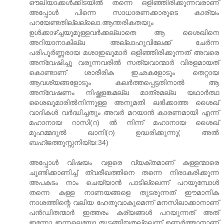
ഔലിയാക്കൾക്കിടയിൽ തന്നെ ഒളിഞ്ഞിരിക്കുന്നവരാണ്‌
അപ്പോൾ പിന്നെ സാധാരണക്കാരുടെ കാര്യം
പറയേണ്ടതില്ലല്ലൊ.ആന്തരികതയും
ഉൾക്കാഴ്ച്ചയുമുള്ളവർക്കല്ലാതെ ആ ശൈഖിനെ
അറിയാനാകില്ല അല്ലാഹുവിലേക്ക്‌ ചേർന്ന
പരിപൂർണ്ണരായ മശാഇഖുമാർ ഒളിഞ്ഞിരിക്കുന്നത്‌ അവരെ
അന്വേഷിച്ചു വരുന്നവരിൽ സത്യവാന്മാർ വിരളമായത്‌
കൊണ്ടാണ്‌ ശാരീരിക ഇഛകളോടും തെറ്റായ
ആവശ്യങ്ങളോടും കലർത്തപ്പെട്ടതിനാൽ ആ
അന്വേഷണം നിഷ്ക്കളങ്കമല്ല മാത്രമല്ല യഥാർത്ഥ
ശൈഖുമാരിൽനിന്നുള്ള അനുമതി ലഭിക്കാത്ത ശൈഖ്‌
വാദികൾ വർദ്ധിച്ചതും അവർ മറയാൻ കാരണമായി എന്ന്
മഹാനായ റാസി(റ) ൽ നിന്ന് മഹാനായ ശൈഖ്‌
മുഹമ്മദുൽ ഖാനി(റ) ഉദ്ധരിക്കുന്നു( അൽ
ബഹ്ജത്തുസ്സനിയ്യ:34)
അപ്പോൾ വിഷയം വളരെ വ്യക്തമാണ്‌ കള്ളന്മാരെ
ചൂണ്ടിക്കാണിച്ച്‌ ത്വരീഖത്തിനെ തന്നെ നിരാകരിക്കുന്ന
അപകടം നാം ചെയ്യാൻ പാടില്ലെന്ന് പറയുമ്പോൾ
തന്നെ കള്ള നാണയങ്ങളെ തുടരുന്നത്‌ ഈമാനിക
നാശത്തിന്റെ വലിയ ഹേതുവാകുമെന്ന് മനസിലാക്കാനാണ്‌
പൻഡിതന്മാർ ഇത്തരം കര്യങ്ങൾ പറയുന്നത്‌ അത്‌
ഇന്നോ ഇന്നലെയോ തുടങ്ങിയതല്ലെന്ന് ഉണർത്താനാണ്‌