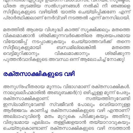
ധീരത തുടങ്ങിയ സൽഗുണങ്ങൾ നൽകി നീ ഞങ്ങളെ
സിദ്ദീഖുകളുടെ വഴിയിൽ യാത്ര ചെയ്യിപ്പിക്കണേ എന്ന്
പ്രാർത്ഥിക്കലാണ്‌ നേർവ്വഴി നടത്തൽ എന്ന് മനസിലായി.
മതത്തിൽ ആശയ വിശുദ്ധി കാത്ത്‌ സൂക്ഷിക്കലും മതത്തെ
വികലമാക്കാൻ ശ്രമിക്കുന്നവർക്കെതിരെ ആശയപരമായ
വിയോജിപ്പ്‌ നടപ്പാക്കുകയും ചെയ്യാത്തവർക്ക്‌ തന്നെ
സിദ്ദീഖുകളുമായി ബന്ധമില്ലെങ്കിൽ മതത്തെ
വെട്ടിമുറിക്കാനും വികലമാക്കാനും ശ്രമിക്കുന്ന
പുത്തൻവാദികളുടെ അവസ്ഥ ഒന്ന് ആലോചിച്ച്‌ നോക്കൂ!
രക്തസാക്ഷികളുടെ വഴി
അനുഗ്രഹീതരായ മൂന്നാം വിഭാഗമാണ്‌ രക്തസാക്ഷികൾ.
നാലുഖലീഫമാരിൽ അബൂബക്കർ(റ) ഒഴിച്ചുള്ള മൂന്ന് പേരും
രക്തസാക്ഷികളാണ്‌. സത്യത്തിനുവേണ്ടി
ഇസ്‌ലാമിനുവേണ്ടി സ്വജീവൻ പോലും വെടിയാനുള്ള
ആർജ്ജവം കാണിച്ച രക്തസാക്ഷികളുടെ വഴി എന്താണ്‌?
അല്ലാഹുവിന്റെ മതം മുറുകെ പിടിക്കുകയും അതിനു
വിരുദ്ധമായ എല്ലാം തള്ളിക്കളയാൻ തയ്യാറാവുകയും
ചെയ്തുകൊണ്ടാണ്‌ രക്തസാക്ഷികളുടെ വഴി നടത്താൻ