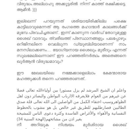
വിരുദ്ധം.അല്ലാ‍ഹു അക്കൂട്ടരില്‍ നിന്ന് കാത്ത് രക്ഷിക്കട്ടെ.
ആമീന്‍. }}}
ഇല്ലെന്ന് പറയുന്നത്‌ ശരിയായിരിക്കില്ല പക്ഷെ
കാട്ടിലാവുമെന്നത്‌ ആ രംഗത്തെ മഹാന്മാർ കാലങ്ങൾക്ക്‌
മുമ്പേ പ്രവചിച്ചതാണ്‌.. ഇന്ന് കാണുന്ന വാർഡ്‌ തോറുമുള്ള
ശൈഖ്‌ വാദവും ത്വരീഖത്ത്‌ പ്രസ്ഥാനങ്ങളും പലപ്പോഴും
ഒറിജിനലിനെ വെല്ലുന്ന ഡ്യുബ്ലിയാണെന്ന് നാം
മനസിലാക്കണം.... യോഗ്യനായ ശൈഖും മുരീദും എന്നത്‌
സുലഭമല്ലെന്നാണ്‌ ഈ പറഞ്ഞതിനർത്ഥം അതെങ്ങനെ
ഖുർആൻ വിരുദ്ധമാവും?
ഈ മേഖലയിലെ നമ്മേക്കാളെല്ലാം കേമന്മാരായ
മഹത്തുക്കൾ തന്നെ പറഞ്ഞതാണത്‌..
واعلم ان الشيخ المرشد لم يزل مستورا بين أولياءالله تعالى فضلا
عن غيرهم من العوام فلايعرفه الاارباب البواطن والبصائر دون اهل
الظواهروسبب اختفاء الكمل من الواصلين الى الله تعالى قلة صدق
الطالبين فصارطلبهم للطريق غير خالص بل هو مشوب بالحظوظ
النفسانية والأهواء والأغراض الفاسدة وكثرة دعوى الناس للمشيخة
بغير اذن من مشائخهم(الهجة السنية 34)
നീ അറിയുക നിശ്ചയം മുർശിദായ ശൈഖ്‌