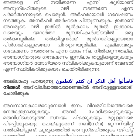
ഞങ്ങളെ നീ നയിക്കണേ എന്ന് കൂടിയാണ്‌
അനുഗ്രഹീതരുടെ വഴി നടത്തണേ എന്ന
പ്രാർത്ഥനയുടെ പൊരുൾ. അർഹരായവർ ഗവേഷണം
നടത്തുക. അനർഹർ അർഹരെ പിന്തുണക്കുക. ഇതാണ്‌
അവരുടെ വഴി. ഇതിൽ മുൻകാലം മുതൽ ഇക്കാലം
വരെയും യഥാർത്ഥ മുസ്‌ലിംകൾക്കിടയിൽ ഒരു
തർക്കവുമില്ല തർക്കിച്ചവർക്ക്‌ മുൻഗാമികളുടെയോ
പിൻഗാമികളുടെയോ പിന്തുണയുമില്ല. എല്ലാവരും
ഗവേഷണം നടത്തണം എന്ന വാദം നില നിൽക്കുന്നതല്ല.
അയോഗ്യരുടെ ഗവേഷണം ഇസ്‌ലാം തള്ളിക്കളയുകയും
അയോഗ്യർ യോഗ്യരെ സ്വീകരിക്കുകയുമാണ്‌ വേണ്ടത്‌
എന്ന് സ്ഥിരീകരിക്കുകയും ചെയ്തിരിക്കുന്നു.
അല്ലാഹു പറയുന്നു
فاسألوا أهل الذكر ان كنتم لاتعلمون
നിങ്ങൾ
അറിവില്ലാത്തവരാണെങ്കിൽ അറിവുള്ളവരോട്‌
ചോദിക്കുക
അവസാനകാലമാവുമ്പോൾ ജനം വിവരമില്ലാത്തവരെ
നേതാക്കളാക്കുകയും അവർ ചോദിക്കപ്പെടുകയും
മതവിധികൊടുത്ത്‌ സ്വയം പിഴക്കുകയും മറ്റുള്ളവരെ
പിഴപ്പിക്കുകയും ചെയ്യുമെന്ന് നബി(സ്വ) മുന്നറിയിപ്പ്‌
നൽകിയിട്ടുണ്ട്‌. ചുരുക്കത്തിൽ അനുഗ്രഹീതരുടെ വഴിവിട്ട്‌
മതത്തിൽ ഗവേഷണത്തിനിറങ്ങാൻ തുനിയുന്നവർ