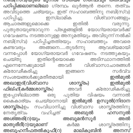
പഠിപ്പിക്കലാണല്ലോ
ഗ്രന്ഥം ഖുർആൻ തന്നെ. തത്വം
അവിടുത്തെ ചര്യയും. ഇത്‌ സഹാബത്തിനു നബി(സ്വ)
പഠിപ്പിച്ചു. ഇസ്‌ലാമിക വിശ്വാസങ്ങളും
ആചാരങ്ങളുമൊക്കെ ഇതിൽ വരുന്നു.
പുതുതായുണ്ടാവുന്ന പ്രശ്നങ്ങളിൽ യോഗ്യരായവർക്ക്‌
ഗവേഷണം നടത്താനുള്ള അനുമതിയും അവിടുന്ന് നൽകി
നബി(സ്വ) പഠിപ്പിച്ചതത്രയും സഹാബത്തും അവരെ
കണ്ടവരും അങ്ങനെ.....തുടർന്നു ആവശ്യമായി
വന്നപ്പോൾ യോഗ്യരായവർ ഗവേഷണം നടത്തുകയും
ചെയ്തു ഇതിന്റെയൊക്കെ അടിസ്ഥാനത്തിൽ
എന്നെന്നേക്കുമായി അവർ വിശ്വാസാചാരങ്ങൾ
ക്രോഢീകരിച്ചു ഇങ്ങനെ സർവ്വ
സംശയങ്ങൾക്കുമതീതമായി
ഇൽമുൽ
അഖാഇദ്‌(വിശ്വാസ ശാസ്ത്രം) ഇൽമുൽ
ഫിഖ്‌ഹ്‌(കർമ്മശാസ്ത്രം
) അവർ ക്രോഢികരിച്ചു
ഇപ്പോഴില്ലാത്ത ഒരു പുതിയ വിഷയം വന്നാൽ
കൈകാര്യം ചെയ്യാനായി
ഇൽമുൽ ഉസൂൽ(നിദാന
ശാസ്ത്രം)
ഉം സംവിധാനിച്ചു വിശ്വാസ ശാസ്ത്രത്തിനു
നേതൃത്വം വഹിച്ചത്‌
അബുൽ ഹസനുൽ
അശ്‌അരി(റ)യും അബൂമൻസൂർ അൽ
മാതുരീദീ(റ)യുമാണ്‌
കർമ്മ ശാസ്ത്രത്തിനു
അബൂഹനീഫതൽകൂഫീ(റ) മാലികുബിൻ അനസ്‌