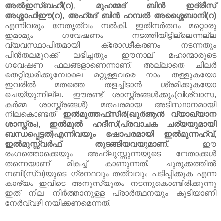
അൽഇസ്ബഹീ(റ), മുഹമ്മദ്‌ ബിൻ ഇദ്‌രീസ്‌
അശ്ശാഫിഈ(റ), അഹ്‌മദ്‌ ബിൻ ഹമ്പൽ അശ്ശൈബാനി(റ)
എന്നിവരും നേതൃത്വം നൽകി. ഇതിനർത്ഥം മറ്റൊരു
ഇമാമും ഗവേഷണം നടത്തിയിട്ടില്ലെന്നല്ല
വ്യവസ്ഥാപിതമായി ക്രോഢീകരണം നടന്നതും
പിൻതലമുറക്ക്‌ ലഭിച്ചതും ഈനാല്‌ മഹാന്മാരുടെ
ഗവേഷണ ഫലങ്ങളാണെന്നാണ്‌. അല്ലാതെ ചിലർ
തെറ്റിദ്ധരിക്കുമ്പോലെ മറ്റുള്ളവരെ നാം തള്ളുകയോ
ഇവരിൽ മതത്തെ തളച്ചിടാൻ ശ്രമിക്കുകയോ
ചെയ്യുന്നില്ല. ഈരണ്ട്‌ ശാസ്ത്രങ്ങൾക്കും(വിശ്വാസ,
കർമ്മ ശാസ്ത്രങ്ങൾ) മതപരമായ അടിസ്ഥാനമായി
നിലകൊണ്ടത്‌
ഇൽമുത്തഫ്‌സീർ(ഖുർആൻ വ്യാഖ്യാന
ശാസ്ത്രം), ഇൽമുൽ ഹദീസ്‌(പ്രവാചക ചര്യയുമായി
ബന്ധപ്പെട്ടത്‌)എന്നിവയും ഭഷാപരമായി ഇൽമുന്നഹ്‌വ്‌,
ഇൽമുസ്സ്വർഫ്‌ തുടങ്ങിയവയുമാണ്‌.
ഈ
രംഗത്തൊക്കെയും അഹ്‌ലുസ്സുന്നയുടെ നേതാക്കൾ
തന്നെയാണ്‌ മികച്ച്‌ കാണുന്നത്‌. ചുരുക്കത്തിൽ
നബി(സ്വ)യുടെ ഗ്രന്ഥവും തത്വവും പടിപ്പിക്കുക എന്ന
കാര്യം ഇവിടെ അനുസ്യൂതം നടന്നുകൊണ്ടിരിക്കുന്നു
ഇത്‌ നില നിർത്താനുള്ള പ്രാർത്ഥനയും കൂടിയാണീ
നേർവ്വഴി നയിക്കണമെന്നത്‌.