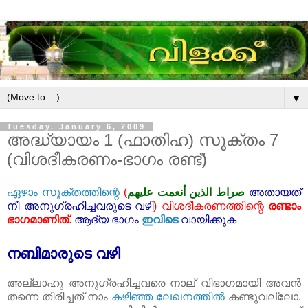
▼
Tuesday, January 6, 2009
അദ്ധ്യായം 1 (ഫാതിഹ) സൂക്തം 7
(വിശദീകരണം-ഭാഗം രണ്ട്‌)
ഏഴാം സൂക്തത്തിന്റെ
(
صراط الذين أنعمت عليهم
അതായത്‌
നീ അനുഗ്രഹിച്ചവരുടെ വഴി
) വിശദീകരണത്തിന്റെ
രണ്ടാം
ഭാഗമാണിത്‌
.
ആദ്യ ഭാഗം
ഇവിടെ
വായിക്കുക
നബിമാരുടെ വഴി
അല്ലാഹു അനുഗ്രഹിച്ചവരെ നാല്‌ വിഭാഗമായി അവൻ
തന്നെ തിരിച്ചത്‌ നാം
കഴിഞ്ഞ ലേഖനത്തിൽ
കണ്ടുവല്ലോ.