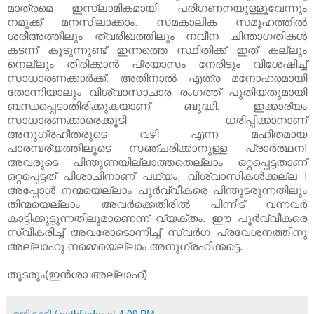
മാത്രമെ ഇസ്‌ലാമികമായി പരിഗണനയുള്ളൂവേന്നും
നമുക്ക്‌ മനസിലാക്കാം. സമകാലിക സമൂഹത്തിൽ
ശരീഅത്തിലും ത്വരീഖത്തിലും നവീന ചിന്താഗതികൾ
കടന്ന് കൂടുന്നുണ്ട്‌ ഇന്നത്തെ സ്ഥിതിക്ക്‌ ഇത്‌ കല്ലും
നെല്ലും തിരിക്കാൻ പ്രയാസം നേരിടും വിശേഷിച്ച്‌
സാധാരണക്കാർക്ക്‌. അതിനാൽ എത്ര മനോഹരമായി
തോന്നിയാലും വിശ്വാസാചാര രംഗത്ത്‌ പുതിയതുമായി
ബന്ധപ്പെടാതിരിക്കുകയാണ്‌ ബുദ്ധി. ഇക്കാര്യം
സാധാരണക്കാരെക്കൂടി ധരിപ്പിക്കാനാണ്‌
അനുഗ്രഹീതരുടെ വഴി എന്ന മഹിതമായ
പാരമ്പര്യത്തിലൂടെ സഞ്ചരിക്കാനുള്ള പ്രാർത്ഥന!
അവരുടെ പിന്തുണയില്ലാത്തതെല്ലാം ഒറ്റപ്പെട്ടതാണ്‌
ഒറ്റപ്പെട്ടത്‌ പിശാചിനാണ്‌ പഥ്യം, വിശ്വാസികൾക്കല്ല !
അപ്പോൾ നന്മയെല്ലാം പൂർവ്വീകരെ പിന്തുടരുന്നതിലും
തിന്മയെല്ലാം അവർക്കെതിരിൽ പിന്നീട്‌ വന്നവർ
കാട്ടിക്കൂട്ടുന്നതിലുമാണെന്ന് വ്യക്തം. ഈ പൂർവ്വീകരെ
സ്വീകരിച്ച്‌ അവരോടൊന്നിച്ച്‌ സ്വർഗ പ്രവേശനത്തിനു
അല്ലാഹു നമ്മെയെല്ലാം അനുഗ്രഹിക്കട്ടെ.
തുടരും(ഇൻശാ അല്ലാഹ്‌)
വഴികാട്ടി / pathfinder
at
4:09 PM