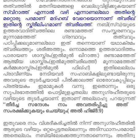
തത്വത്തിൽ മതനിയമങ്ങളെ വെല്ലുവിളിക്കുകയാണ്‌
സ്വിറാത്ത്‌ എന്നാൽ വഴി എന്നാണല്ലോ അതിന്റെ
മറ്റൊരു പദമാണ്‌ മദ്‌ഹബ്‌ വേറെയൊന്നാണ്‌ ത്വരീഖ്‌
ഇതിന്റെ സ്ത്രീലിംഗമാണ്‌ ത്വരീഖത്ത്‌
. നബി(സ്വ)യുടെ
ഉത്തരവാദിത്വത്തിലെ രണ്ടാമത്തത്‌ സംസ്ക്കരണവും
മൂന്നാമത്തേത്‌ ഗ്രന്ഥവും തത്വവും
പഠിപ്പിക്കലുമാണല്ലോ ഇത്‌ തന്നെയാണ്‌ യഥാക്രമം
ത്വരീഖത്തും ശരീഅത്തും. ഒന്നാമത്തെ ഉത്തരവാദിത്തം
പാരായണ ശാസ്ത്രം(ഇൽമുൽ ഖിറാഅ:) രണ്ടാമത്തേത്‌
ആത്മീയ ശാസ്ത്രം(ഇൽമുത്ത്വരീഖത്ത്‌) മൂന്നാമത്തേത്‌
കർമ്മശാസ്ത്രം(ഇൽമുൽ ഫിഖ്‌ഹ്‌) ഇതിലെല്ലാം
പ്രാവീണ്യം നേടിയവർ സഹാബികളിലുണ്ടായിരുന്നു
അവരുടെ തുടർച്ചയായി പിൽക്കാലത്ത്‌ ഓരോവകുപ്പിലും
പ്രത്യേകം ഇമാമുകൾ വന്നു ഇതൊന്നും ഒരു
സുപ്രഭാതത്തിൽ പൊട്ടിമുളച്ചതല്ല അനുഗ്രഹീതരുടെ
വഴിയുടെ തുടർച്ചയാണ്‌. ഇതാണ്‌ അല്ലാഹു പറയുന്നത്‌
''തീർച്ച സന്ദേശം നാം അവതരിപ്പിച്ചു അത്‌
സംരക്ഷിക്കുകയും ചെയ്യും( അൽ ഹിജ്‌ർ:9)
ഇതുവരെ നാം വിശദീകരിച്ചതിൽ നിന്ന് അനുഗ്രഹീതരിൽ
ആരുടെ വഴിയും ഒറ്റപ്പെട്ടതല്ലെന്നും അടിസ്ഥാനപരമായി
അതെല്ലാം നബിയിലേക്കെത്തുന്നതാണെന്നും അതിനു