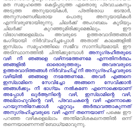
മത സമൂഹത്തെ കെട്ടിപ്പടുത്ത ഏതൊരു പ്രവാചകനും
അടുത്ത അനുയായികൾ, പ്രതിരോധ ഭടന്മാർ,
അനുസരണശീലരായ പൊതു അനുയായികൾ
എന്നിവരുണ്ടായിരുന്നു. ചിലർക്ക്‌ അംഗബലം കൂടിയും
ചിലർക്ക്‌ കുറഞ്ഞുമിരിക്കുമെങ്കിലും. ഈ
വിഭാഗങ്ങളെല്ലാം അവരുടെ ഉത്തരവാദിത്തങ്ങൾ
ഭംഗിയായി നിർവ്വഹിച്ചപ്പോൾ അതാത്‌ കാലങ്ങളിൽ
ഇസ്‌ലാം സമൂഹത്തിലെ സജീവ സാന്നിധ്യമായി. ഈ
അടിസ്ഥാനത്തിൽ ചിന്തിക്കുമ്പോൾ
അനുഗ്രഹീതരുടെ
വഴി നീ ഞങ്ങളെ വഴിനടത്തേണമേ എന്നതിനർത്ഥം
ഞങ്ങളിൽ ഓരൊരുത്തരും അവരവരുടെ
ഉത്തരവാദിത്തങ്ങൾ നിർവ്വഹിച്ച്‌ നീ അനുഗ്രഹിച്ചവരുടെ
വഴിയിൽ ഞങ്ങളെ നടത്തേണമേ
..
അവർ എങ്ങനെ
ഇസ്‌ലാമിനെ സേവിച്ചോ അങ്ങനെ സേവിക്കാൻ
ഞങ്ങൾക്കും നീ ഭാഗ്യം നൽകണേ എന്നൊക്കെയാണ്‌
അപ്പോൾ ഖുർആനിന്റെ വഴി, ഇസ്‌ലാമിന്റെ വഴി,
അല്ലാഹുവിന്റെ വഴി, പ്രവാചകന്റെ വഴി എന്നൊക്കെ
പറയുന്നതിനേക്കാൾ ഏറ്റവും അർത്ഥവത്താകുന്നത്‌
അനുഗ്രഹിച്ചവരുടെ വഴി എന്ന് തന്നെയാണ്‌
പക്ഷെ ഈ
പറഞ്ഞ വഴികളെല്ലാം അന്തിമവിശകലനത്തിൽ ഒന്ന്
തന്നെയാണെന്നത്‌ ബോധ്യമാവുന്നു.