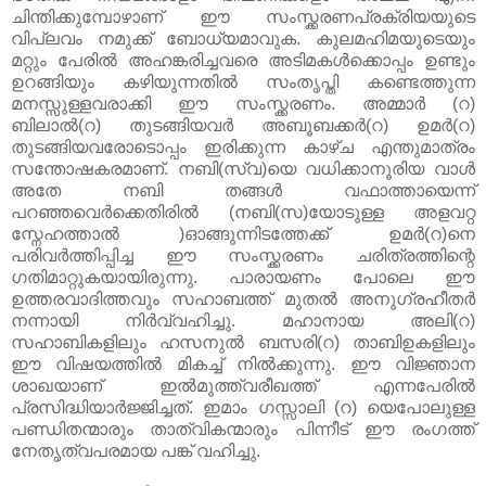
ചിന്തിക്കുമ്പോഴാണ്‌ ഈ സംസ്ക്കരണപ്രക്രിയയുടെ
വിപ്ലവം നമുക്ക്‌ ബോധ്യമാവുക. കുലമഹിമയുടെയും
മറ്റും പേരിൽ അഹങ്കരിച്ചവരെ അടിമകൾക്കൊപ്പം ഉണ്ടും
ഉറങ്ങിയും കഴിയുന്നതിൽ സംതൃപ്തി കണ്ടെത്തുന്ന
മനസ്സുള്ളവരാക്കി ഈ സംസ്ക്കരണം. അമ്മാർ (റ)
ബിലാൽ(റ) തുടങ്ങിയവർ അബൂബക്കർ(റ) ഉമർ(റ)
തുടങ്ങിയവരോടൊപ്പം ഇരിക്കുന്ന കാഴ്ച എന്തുമാത്രം
സന്തോഷകരമാണ്‌. നബി(സ്വ)യെ വധിക്കാനൂരിയ വാൾ
അതേ നബി തങ്ങൾ വഫാത്തായെന്ന്
പറഞ്ഞവെർക്കെതിരിൽ (നബി(സ)യോടുള്ള അളവറ്റ
സ്നേഹത്താല്‍ )ഓങ്ങുന്നിടത്തേക്ക്‌ ഉമർ(റ)നെ
പരിവർത്തിപ്പിച്ച ഈ സംസ്ക്കരണം ചരിത്രത്തിന്റെ
ഗതിമാറ്റുകയായിരുന്നു. പാരായണം പോലെ ഈ
ഉത്തരവാദിത്തവും സഹാബത്ത്‌ മുതൽ അനുഗ്രഹീതർ
നന്നായി നിർവ്വഹിച്ചു. മഹാനായ അലി(റ)
സഹാബികളിലും ഹസനുൽ ബസരി(റ) താബിഉകളിലും
ഈ വിഷയത്തിൽ മികച്ച്‌ നിൽക്കുന്നു. ഈ വിജ്ഞാന
ശാഖയാണ്‌ ഇൽമുത്ത്വരീഖത്ത്‌ എന്നപേരിൽ
പ്രസിദ്ധിയാർജ്ജിച്ചത്‌. ഇമാം ഗസ്സാലി (റ) യെപോലുള്ള
പണ്ഡിതന്മാരും താത്വികന്മാരും പിന്നീട്‌ ഈ രംഗത്ത്‌
നേതൃത്വപരമായ പങ്ക്‌ വഹിച്ചു.