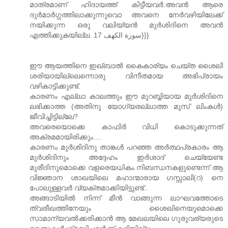
മാത്രമാണ് ഹിദായത്ത് കിട്ടീയവര്‍.അവന്‍ ആരെ
ദുര്‍മാര്‍ഗ്ഗത്തിലാക്കുന്നുവൊ അവനെ നേര്‍വഴിയിലേക്ക്
നയിക്കുന്ന ഒരു വലിയ്യന്‍ മുര്‍ശിദിനെ അവന്‍
എത്തിക്കുകയില്ല. سورة الكهف 17}}}
ഈ ആയത്തിനെ ഇഖ്ബാൽ കൈകാര്യം ചെയ്ത ശൈലി
ശരിയായില്ലെന്നൊരു വിനീതമായ അഭിപ്രായം
വഴികാട്ടിക്കുണ്ട്‌.
കാരണം എല്ലാ കാലത്തും ഈ മുറബ്ബിയായ മുർശിദിനെ
ലഭിക്കാത്ത (അതിനു യോഗ്യരല്ലാത്ത മുസ്‌ ലിംകൾ)
ജീവിച്ചിട്ടില്ലേ?
അവരെയൊക്കെ കാഫിർ വിധി കൊടുക്കുന്നത്‌
അക്രമമായിരിക്കും....
കാരണം മുർശിദിനു താങ്കൾ പറഞ്ഞ അർത്ഥപ്രകാരം ആ
മുർശിദിനും അദ്ദേഹം ഇർശാദ്‌ ചെയ്യേണ്ട
മുരീദിനുമൊക്കെ വളരെയധികം നിബന്ധനകളുണ്ടെന്ന് ആ
വിജ്ഞാന ശാഖയിലെ മഹാന്മാരായ ഗസ്സാലി(റ) നെ
പോലുള്ളവർ വ്യക്തമാക്കിയിട്ടുണ്ട്‌..
അങ്ങാടിയിൽ നിന്ന് മീൻ വാങ്ങുന്ന ലാഘവത്തോടെ
ത്വരീഖത്തിനേയും ശൈഖിനെയുമൊക്കെ
സാമാന്യവൽക്കരിക്കാൻ ആ മേഖലയിലെ ഗുരുവര്യരുടെ