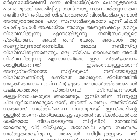
മർദ്ദനമേൽക്കേണ്ടി വന്ന ബിലാൽ(റ)നെ പോലുള്ളവരെ
പണം മുടക്കി മോചിപ്പിച്ചു താൻ പശു സംസാരിക്കുന്ന കഥ
നബി(സ്വ) ഒരിക്കൽ ശിഷ്യന്മാരോട്‌ വിശദീകരിക്കുമ്പോൾ
അത്ഭുതത്തോടെ പശു സംസാരിക്കുകയോ എന്ന് ചിലർ
ചോദിച്ചപ്പോൾ അക്കാര്യം ഞാനും അബൂബക്കറും ഉമറും
വിശ്വസിക്കുന്നു എന്നായിരുന്നു നബി(സ്വ)യുടെ
പ്രതികരണം. അവർ രണ്ട്‌ പേരും അപ്പോൾ ആ
സദസ്സിലുണ്ടായിരുന്നില്ല. അഥവ നബി(സ്വ)
വിശ്വസിക്കുന്നതെന്തും ഒരു നിമിഷം വൈകാതെ അവർ
വിശ്വസിക്കുന്നു എന്നാണല്ലോ ഈ പ്രഖ്യാപനം
തെളിയിക്കുന്നത്‌. ഇങ്ങനെയുള്ളവരാണ്‌
അനുഗ്രഹീതരായ സിദ്ദീഖുകൾ. നബിയോടുള്ള
വിശ്വാസത്തിന്റെ കണിശത അവരുടെ ജീവിതത്തിൽ
നമുക്ക്‌ കാണാം നബി(സ്വ)യുടെ വഫാത്ത്‌ കഴിഞ്ഞപ്പോൾ
വല്ലാത്തൊരു പ്രതിസന്ധി മദീനയിലുണ്ടായി.
കള്ളപ്രവാചകരുടെ അരങ്ങേറ്റം, ഇസ്‌ലാമിൽ നിന്നുള്ള
ചില ദുർബലന്മാരുടെ രാജി, തുടങ്ങി പലതും. അതിനിടക്ക്‌
സക്കാത്ത്‌ നൽകില്ലെന്ന വാദവുമായി ഇസ്‌ലാമിന്റെ
ഉള്ളിൽ തന്നെ പ്രത്യക്ഷപ്പെട്ട പുത്തൻ വാദികൾക്കെതിരെ
ശക്തമായ നിലപാടെടുത്ത സിദ്ദീഖ്‌(റ​) മതത്തിൽ
യാതൊരു വിട്ട്‌ വീഴ്ച്ചക്കും തയാറല്ല എന്ന സന്ദേശം
നൽകുകയായിരുന്നു അപ്പോൾ സിദ്ദീഖുകളുടെ വഴി
എന്നതിൽ ഏറ്റവും ഉയർന്ന വിശ്വാസം, വിനയം, സൂക്ഷ്മത,