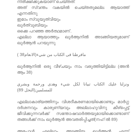
നിരീക്ഷിക്കുകയാണ്‌ ചെയ്തത്‌.
അത്‌ സ്വന്തം വകയിൽ ചെയ്തതുമല്ല. ആയാത്ത്‌
എന്നതിനു
ഇമാം സ്വുയൂത്വിയും
ഖുർത്വുബിയും
ഒക്കെ പറഞ്ഞ അർത്ഥമാണ്‌..
എല്ലാ ആയാത്തും ഖുർആനിൽ അടങ്ങിയതുമാണ്‌
ഖുർആൻ പറയുന്നു
مافرطنا فى الكتاب من شيء(الانعام38 )
ഖുർആനിൽ ഒരു വീഴ്ചയും നാം വരുത്തിയിട്ടില്ല (അൻ
ആം 38)
ونزلنا عليك الكتاب تبيانا لكل شيء وهدى ورحمة وبشري
للمسلمين(النحل 89)
എല്ലാകാര്യത്തിനും വിശദീകരണമായിക്കൊണ്ടും മാർഗ്ഗ
ദർശനവും കാരുണ്യവും അല്ലാഹുവിനു കീഴ്‌പ്പെട്ട്‌
ജീവിക്കുന്നവർക്ക്‌ സന്തോഷവാർത്തയുമായിക്കൊണ്ടാണ്‌
തങ്ങൾക്ക്‌ നാം ഖുർആൻ അവതരിപ്പിച്ചത്‌(നഹ്‌ ൽ 89)
അപ്പോൾ എല്ലാം അടങ്ങിയ ഖുർആൻ എന്ന്