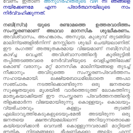
വേണം ഇതാണ്‌
അനുഗ്രഹീതരുടെ വഴി
നീ ഞങ്ങളെ
നയിക്കേണമേ എന്ന പ്രാർത്ഥനയിലൂടെ നാം
നിർവ്വഹിക്കുന്നത്‌.
നബി(സ്വ) യുടെ രണ്ടാമത്തെ ഉത്തരവാദിത്തം
സംസ്ക്കരണമാണ്‌ അഥവാ മാനസിക ശുദ്ധീകരണം.
അവിശ്വാസം, അഹങ്കാരം, അസൂയ, കുശുമ്പ്‌ തുടങ്ങിയ
മാലിന്യങ്ങളിൽനിന്ന് മനസ്സിനെ ശുദ്ധി ചെയ്യലാണിത്‌.
ഈ രംഗത്ത്‌ അത്ഭുതകരമായ വിജയമാണ്‌ നബി(സ്വ)
കാഴ്ച്ച വെച്ചത്‌. അവിശ്വാസത്തിന്റെ കൂരിരുട്ടിൽ
തപ്പിത്തടഞ്ഞവരെ നേർവ്വഴിയുടെ വെളിച്ചത്തിലേക്ക്‌
കൊണ്ട്‌ വരാനും മറ്റ്‌ മാനസിക മാലിന്യങ്ങളെ തുടച്ച്‌
നീക്കാനും അവിടുത്തെ സംസ്ക്കരണപ്രവർത്തനം
സഹായകമായി. ലക്ഷ്യബോധമില്ലാതെ അപഥ
സഞ്ചാരം നടത്തിക്കൊണ്ടിരുന്ന ഒരു ജനതയെ
സൂക്ഷ്മതയുടെ മൂശയിൽ വാർത്തെടുത്ത്‌ ലോകത്തിനു
മാതൃകയാക്കിയത്‌ ഈ സംസ്ക്കരണ പ്രവർത്തനത്തിന്റെ
തിളക്കമാർന്ന വിജയമായിരുന്നു. കൊള്ളയും കൊലയും
വ്യഭിചാരവും കള്ളും തുടങ്ങി
എല്ലാവൃത്തികേടുകളുടെയുംമേൽ അടയിരുന്ന ഒരു
ജനതയെ ക്ഷന്തവ്യമല്ലെന്ന് അറിയുന്നതൊക്കെ
കയ്യൊഴിക്കാൻ വെമ്പൽ കൊള്ളുന്നവരാക്കി മാറ്റിയത്‌
ഭൗതിക നിയമങ്ങളോ ഭീഷണികളൊ അല്ല എന്ന്