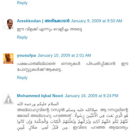
Reply
Areekkodan | അരീക്കോടന്‍
January 9, 2009 at 9:50 AM
ഈ വിളക്ക്‌ എന്നും വെളിച്ചം തരട്ടെ
Reply
yousufpa
January 10, 2009 at 2:01 AM
പക്ഷപാതമില്ലാതെ നെരുകള്‍ പ്രചരിപ്പിക്കാന്‍ ഈ
പോസ്റ്റുകള്‍ക്ക് ആകട്ടെ..
Reply
Mohammed Iqbal Noori
January 16, 2009 at 9:24 PM
السلام عليكم ورحمة الله
അല്ലാഹുവിന്റെ റസൂല്‍ صلاالله عليه وسلم. ആ റസൂ‍ലിന്റെ
ജോലി അല്ലാഹു പറഞ്ഞത് ..هُوَ الَّذِي بَعَثَ فِي الْأُمِّيِّينَ رَسُولًا
مِّنْهُمْ يَتْلُو عَلَيْهِمْ آيَاتِهِ وَيُزَكِّيهِمْ وَيُعَلِّمُهُمُ الْكِتَابَ وَالْحِكْمَةَ وَإِن كَانُوا
مِن قَبْلُ لَفِي ضَلَالٍ مُّبِينٍ. ഇവിടെ പറഞ്ഞ ആയാതും