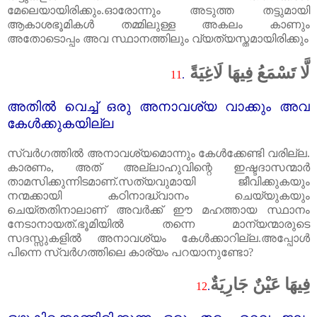
മേലെയായിരിക്കും.ഓരോന്നും അടുത്ത തട്ടുമായി
ആകാശഭൂമികൾ തമ്മിലുള്ള അകലം കാണും
അതോടൊപ്പം അവ സ്ഥാനത്തിലും വ്യത്യസ്തമായിരിക്കും
لَّا تَسْمَعُ فِيهَا لَاغِيَةً
11
.
അതിൽ വെച്ച്‌ ഒരു അനാവശ്യ വാക്കും അവ
കേൾക്കുകയില്ല
സ്വർഗത്തിൽ അനാവശ്യമൊന്നും കേൾക്കേണ്ടി വരില്ല.
കാരണം
,
അത്‌ അല്ലാഹുവിന്റെ ഇഷ്ടദാസന്മാർ
താമസിക്കുന്നിടമാണ്‌.സത്യവുമായി ജീവിക്കുകയും
നന്മക്കായി കഠിനാദ്ധ്വാനം ചെയ്യുകയും
ചെയ്തതിനാലാണ്‌ അവർക്ക്‌ ഈ മഹത്തായ സ്ഥാനം
നേടാനായത്‌.ഭൂമിയിൽ തന്നെ മാന്യന്മാരുടെ
സദസ്സുകളിൽ അനാവശ്യം കേൾക്കാറില്ല.അപ്പോൾ
പിന്നെ സ്വർഗത്തിലെ കാര്യം പറയാനുണ്ടോ
?
فِيهَا عَيْنٌ جَارِيَةٌ
12
.