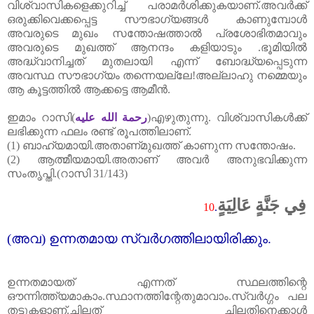
വിശ്വാസികളെക്കുറിച്ച്‌ പരാമർശിക്കുകയാണ്‌.അവർക്ക്‌
ഒരുക്കിവെക്കപ്പെട്ട സൗഭാഗ്യങ്ങൾ കാണുമ്പോൾ
അവരുടെ മുഖം സന്തോഷത്താൽ പ്രശോഭിതമാവും
അവരുടെ മുഖത്ത്‌ ആനന്ദം കളിയാടും .ഭൂമിയിൽ
അദ്ധ്വാനിച്ചത്‌ മുതലായി എന്ന് ബോദ്ധ്യപ്പെടുന്ന
അവസ്ഥ സൗഭാഗ്യം തന്നെയല്ലേ!അല്ലാഹു നമ്മെയും
ആ കൂട്ടത്തിൽ ആക്കട്ടെ ആമീൻ.
ഇമാം റാസി(
رحمة الله عليه
)എഴുതുന്നു. വിശ്വാസികൾക്ക്‌
ലഭിക്കുന്ന ഫലം രണ്ട്‌ രൂപത്തിലാണ്‌.
(1) ബാഹ്യമായി.അതാണ്‌മുഖത്ത്‌ കാണുന്ന സന്തോഷം.
(2) ആത്മീയമായി.അതാണ്‌ അവർ അനുഭവിക്കുന്ന
സംതൃപ്തി.(റാസി
31/143)
فِي جَنَّةٍ عَالِيَةٍ
10
.
(
അവ) ഉന്നതമായ സ്വർഗത്തിലായിരിക്കും.
ഉന്നതമായത്‌ എന്നത്‌ സ്ഥലത്തിന്റെ
ഔന്നിത്ത്യമാകാം.സ്ഥാനത്തിന്റേതുമാവാം.സ്വർഗ്ഗം പല
തട്ടുകളാണ്‌.ചിലത്‌ ചിലതിനെക്കാൾ