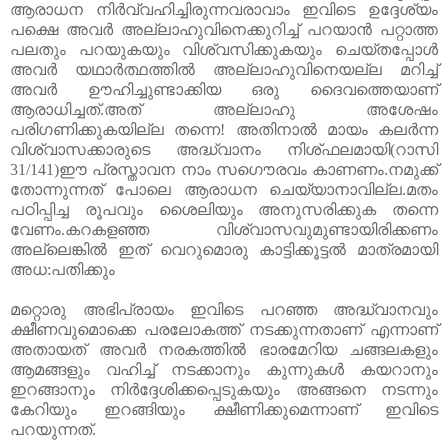
ആരാധന നിർവ്വഹിച്ചിരുന്നവരാവാം ഇവിടെ ഉദ്ദേശ്യം
പക്ഷെ അവർ അല്ലാഹുവിനെക്കുറിച്ച്‌ പറയാൻ പറ്റാത്ത
പലതും പറയുകയും വിശ്വസിക്കുകയും ചെയ്തപ്പോൾ
അവർ യഥാർത്ഥത്തിൽ അല്ലാഹുവിനെയല്ല മറിച്ച്‌
അവർ ഊഹിച്ചുണ്ടാക്കിയ ഒരു ദൈവത്തെയാണ്‌
ആരാധിച്ചത്‌.അത്‌ അല്ലാഹു അശേഷം
പരിഗണിക്കുകയില്ല തന്നെ! അതിനാൽ മായം കലർന്ന
വിശ്വാസക്കാരുടെ അദ്ധ്വാനം നിശ്ഫലമായി(റാസി
31/141)
ഈ പ്രസ്താവന നാം സഗൌരവം കാണണം
.
നമുക്ക്
തോന്നുന്നത് പോലെ ആരാധന ചെയ്യാനാവില്ല
.
മതം
പഠിപ്പിച്ച രൂപവും ശൈലിയും അനുസരിക്കുക തന്നെ
വേണം
.
കറകളഞ്ഞ വിശ്വാസവുമുണ്ടായിരിക്കണം
അല്ലെങ്കിൽ ഇത് വെറുമൊരു കാട്ടിക്കൂട്ടൽ മാത്രമായി
അധ
:
പതിക്കും
മറ്റൊരു അഭിപ്രായം ഇവിടെ പറഞ്ഞ അദ്ധ്വാനവും
ക്ഷീണവുമൊക്കെ പരലോകത്ത്‌ നടക്കുന്നതാണ്‌ എന്നാണ്‌
അതായത്‌ അവർ നരകത്തിൽ ഭാരമേറിയ ചങ്ങലകളും
ആമങ്ങളും വഹിച്ച്‌ നടക്കാനും കുന്നുകൾ കയറാനും
ഇറങ്ങാനും നിർദ്ദേശിക്കപ്പെടുകയും അങ്ങനെ നടന്നും
കേറിയും ഇറങ്ങിയും ക്ഷീണിക്കുമെന്നാണ്‌ ഇവിടെ
പറയുന്നത്‌.