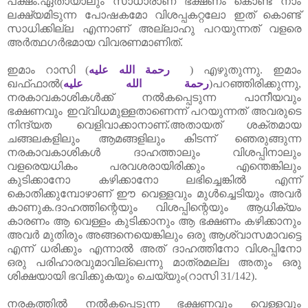
പക്ഷം.ഏതായാലും സാധാരാണ ഭക്ഷണം കൊണ്ട്‌ നാം
ലക്ഷ്യമിടുന്ന പോഷകമോ വിശപ്പകറ്റലോ ഇത്‌ കൊണ്ട്‌
സാധിക്കില്ല എന്നാണ്‌ അല്ലാഹു പറയുന്നത്‌ വളരെ
അർത്ഥഗർഭമായ വിവരണമാണിത്‌.
ഇമാം റാസി
(
رحمة الله عليه
) എഴുതുന്നു. ഇമാം
ഖഫ്ഫാൽ(
رحمة الله عليه
)പറഞ്ഞിരിക്കുന്നു
,
നരകാവകാശികൾക്ക്‌ നൽകപ്പെടുന്ന പാനീയവും
ഭക്ഷണവും ഇവ്വിധമുള്ളതാണെന്ന് പറയുന്നത്‌ അവരുടെ
നിന്ദ്യത വെളിവാക്കാനാണ്‌.അതായത്‌ ശക്തമായ
ചങ്ങലകളിലും ആമങ്ങളിലും കിടന്ന് ഞെരുങ്ങുന്ന
നരകാവകാശികൾ ദാഹത്താലും വിശപ്പിനാലും
വളരെയധികം പരവശരായിരിക്കും എന്തെങ്കിലും
കുടിക്കാനോ കഴിക്കാനോ ലഭിച്ചെങ്കിൽ എന്ന്
കൊതിക്കുമ്പോഴാണ്‌ ഈ വെള്ളവും മുൾച്ചെടിയും അവർ
കാണുക.ദാഹത്തിന്റെയും വിശപ്പിന്റെയും ആധിക്യം
കാരണം ആ വെള്ളം കുടിക്കാനും ആ ഭക്ഷണം കഴിക്കാനും
അവർ മുതിരും അങ്ങനെയെങ്കിലും ഒരു ആശ്വാസമാവട്ടെ
എന്ന് ധരിക്കും എന്നാൽ അത്‌ ദാഹത്തിനോ വിശപ്പിനോ
ഒരു പരിഹാരവുമാവില്ലെന്നു മാത്രമല്ല അതും ഒരു
ശിക്ഷയായി ഭവിക്കുകയും ചെയ്യും(റാസി
31/142).
നരകത്തിൽ നൽകപ്പെടുന്ന ഭക്ഷണവും വെള്ളവും