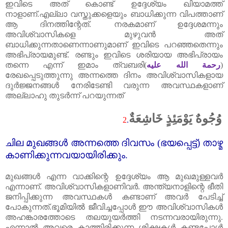
ഇവിടെ അത്‌ കൊണ്ട്‌ ഉദ്ദേശ്യം ഖിയാമത്ത്‌
നാളാണ്‌.എല്ലാ വസ്തുക്കളെയും ബാധിക്കുന്ന വിപത്താണ്‌
ആ ദിനത്തിന്റേത്‌. നരകമാണ്‌ ഉദ്ദേശമന്നും
അവിശ്വാസികളെ മുഴുവൻ അത്‌
ബാധിക്കുന്നതാണെന്നാണുമാണ്‌ ഇവിടെ പറഞ്ഞതെന്നും
അഭിപ്രായമുണ്ട്‌. രണ്ടും ഇവിടെ ശരിയായ അഭിപ്രായം
തന്നെ എന്ന് ഇമാം ത്വബരി(
رحمة الله عليه
)
രേഖപ്പെടുത്തുന്നു അന്നത്തെ ദിനം അവിശ്വാസികളായ
ദുർജ്ജനങ്ങൾ നേരിടേണ്ടി വരുന്ന അവസ്ഥകളാണ്‌
അല്ലാഹു തുടർന്ന് പറയുന്നത്‌
وُجُوهٌ يَوْمَئِذٍ خَاشِعَةٌ
2
.
ചില മുഖങ്ങൾ അന്നത്തെ ദിവസം (ഭയപ്പെട്ട്‌) താഴ്മ
കാണിക്കുന്നവയായിരിക്കും.
മുഖങ്ങൾ എന്ന വാക്കിന്റെ ഉദ്ദേശ്യം ആ മുഖമുള്ളവർ
എന്നാണ്‌. അവിശ്വാസികളാണിവർ. അന്ത്യനാളിന്റെ ഭീതി
ജനിപ്പിക്കുന്ന അവസ്ഥകൾ കണ്ടാണ്‌ അവർ പേടിച്ച്‌
പോകുന്നത്‌.ഭൂമിയിൽ ജീവിച്ചപ്പോൾ ഈ അവിശ്വാസികൾ
അഹങ്കാരത്തോടെ തലയുയർത്തി നടന്നവരായിരുന്നു.
എന്നാൽ അവരെ കാത്തിരിക്കുന്ന ശിക്ഷകൾ കണ്ടപ്പോൾ