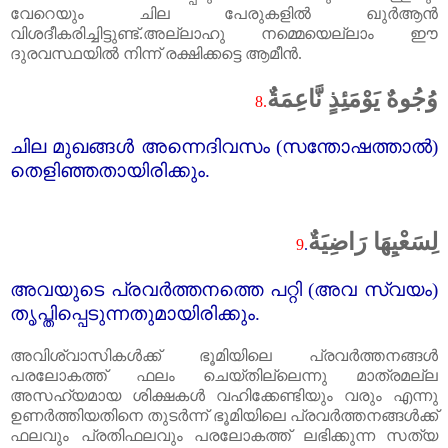
വേറെയും ചില പേരുകളിൽ ഖുർആൻ
വിശദീകരിച്ചിട്ടുണ്ട്‌.അല്ലാഹു നമ്മെയെല്ലാം ഈ
ദുരവസ്ഥയിൽ നിന്ന് രക്ഷിക്കട്ടെ ആമീൻ.
وُجُوهٌ يَوْمَئِذٍ نَّاعِمَةٌ
8.
ചില മുഖങ്ങൾ അന്നെദിവസം (സന്തോഷത്താൽ)
തെളിഞ്ഞതായിരിക്കും.
لِسَعْيِهَا رَاضِيَةٌ
9
.
അവയുടെ പ്രവർത്തനത്തെ പറ്റി (അവ സ്വയം)
തൃപ്തിപ്പെടുന്നതുമായിരിക്കും.
അവിശ്വാസികൾക്ക്‌ ഭൂമിയിലെ പ്രവർത്തനങ്ങൾ
പരലോകത്ത്‌ ഫലം ചെയ്തില്ലെന്നു മാത്രമല്ല
അസഹ്യമായ ശിക്ഷകൾ വഹിക്കേണ്ടിയും വരും എന്നു
ഉണർത്തിയതിനെ തുടർന്ന് ഭൂമിയിലെ പ്രവർത്തനങ്ങൾക്ക്‌
ഫലവും പ്രതിഫലവും പരലോകത്ത്‌ ലഭിക്കുന്ന സത്യ