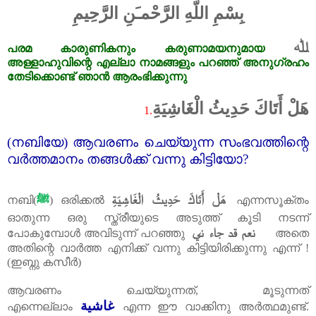
بِسْمِ اللّهِ الرَّحْمـَنِ الرَّحِيمِ
ﷲ
പരമ
കാരുണികനും
കരുണാമയനുമായ
അള്ളാഹുവിന്റെ
എല്ലാ
നാമങ്ങളും
പറഞ്ഞ്
അനുഗ്രഹം
തേടിക്കൊണ്ട്
ഞാൻ
ആരംഭിക്കുന്നു
هَلْ أَتَاكَ حَدِيثُ الْغَاشِيَةِ
1.
(
നബിയേ) ആവരണം ചെയ്യുന്ന സംഭവത്തിന്റെ
വർത്തമാനം തങ്ങൾക്ക്‌ വന്നു കിട്ടിയോ
?
هَلْ أَتَاكَ حَدِيثُ الْغَاشِيَةِ
നബി(
ﷺ
) ഒരിക്കൽ
എന്നസൂക്തം
ഓതുന്ന ഒരു സ്ത്രീയുടെ അടുത്ത്‌ കൂടി നടന്ന്
نعم قد جاء ني
പോകുമ്പോൾ അവിടുന്ന് പറഞ്ഞു
അതെ
അതിന്റെ വാർത്ത എനിക്ക്‌ വന്നു കിട്ടിയിരിക്കുന്നു എന്ന് !
(ഇബ്നു കസീർ)
ആവരണം ചെയ്യുന്നത്‌
,
മൂടുന്നത്‌
غاشية
എന്നെല്ലാം
എന്ന ഈ വാക്കിനു അർത്ഥമുണ്ട്‌.