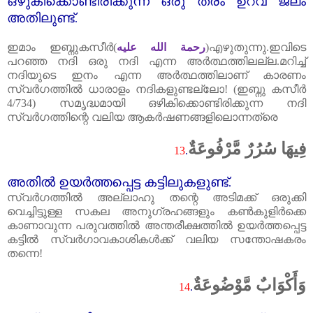
ഒഴുകിക്കൊണ്ടിരിക്കുന്ന ഒരു തരം ഉറവ ജലം
അതിലുണ്ട്‌
.
ഇമാം ഇബ്നുകസീർ(
رحمة الله عليه
)എഴുതുന്നു.ഇവിടെ
പറഞ്ഞ നദി ഒരു നദി എന്ന അർത്ഥത്തിലല്ല.മറിച്ച്‌
നദിയുടെ ഇനം എന്ന അർത്ഥത്തിലാണ്‌ കാരണം
സ്വർഗത്തിൽ ധാരാളം നദികളുണ്ടല്ലോ! (ഇബ്നു കസീർ
4/734)
സമൃദ്ധമായി ഒഴികിക്കൊണ്ടിരിക്കുന്ന നദി
സ്വർഗത്തിന്റെ വലിയ ആകർഷണങ്ങളിലൊന്നത്രെ
فِيهَا سُرُرٌ مَّرْفُوعَةٌ
13
.
അതിൽ ഉയർത്തപ്പെട്ട കട്ടിലുകളുണ്ട്‌
.
സ്വർഗത്തിൽ അല്ലാഹു തന്റെ അടിമക്ക്‌ ഒരുക്കി
വെച്ചിട്ടുള്ള സകല അനുഗ്രഹങ്ങളും കൺകുളിർക്കെ
കാണാവുന്ന പരുവത്തിൽ അന്തരീക്ഷത്തിൽ ഉയർത്തപ്പെട്ട
കട്ടിൽ സ്വർഗാവകാശികൾക്ക്‌ വലിയ സന്തോഷകരം
തന്നെ!
وَأَكْوَابٌ مَّوْضُوعَةٌ
14
.