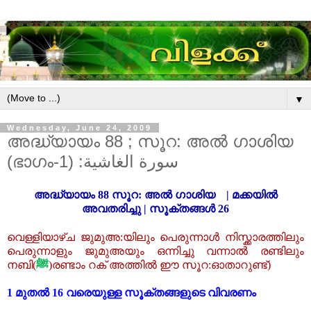
▼
Wednesday, June 24, 2009
അദ്ധ്യായം 88 ; സൂറ: അൽ ഗാശിയ
(ഭാഗം-1) :سورة الغاشية
അദ്ധ്യായം
88
സൂറ: അൽ ഗാശിയ
|
മക്കയിൽ
അവതരിച്ചു
|
സൂക്തങ്ങൾ 26
വെള്ളിയാഴ്ച ജുമുഅ:യിലും പെരുന്നാൾ നിസ്ക്കാരത്തിലും
പെരുന്നാളും ജുമുഅയും ഒന്നിച്ചു വന്നാൽ രണ്ടിലും
നബി(
ﷺ
)രണ്ടാം റക്‌ അത്തിൽ ഈ സൂറ:ഓതാറുണ്ട്‌)
1 മുതൽ 16 വരെയുള്ള സൂക്തങ്ങളുടെ വിവരണം