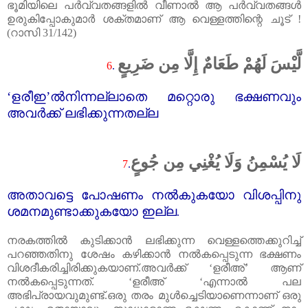
ഭൂമിയിലെ പർവ്വതങ്ങളിൽ വീണാൽ ആ പർവ്വതങ്ങൾ
ഉരുകിപ്പോകുമാർ ശക്തമാണ്‌ ആ വെള്ളത്തിന്റെ ചൂട്‌ !
(റാസി
31/142)
لَّيْسَ لَهُمْ طَعَامٌ إِلَّا مِن ضَرِيعٍ
6
.
‘
ളരീഇ
’
ൽനിന്നല്ലാതെ മറ്റൊരു ഭക്ഷണവും
അവർക്ക്‌ ലഭിക്കുന്നതല്ല
لَا يُسْمِنُ وَلَا يُغْنِي مِن جُوعٍ
7
.
അതാവട്ടെ പോഷണം നൽകുകയോ വിശപ്പിനു
ശമനമുണ്ടാക്കുകയോ ഇല്ല
.
നരകത്തിൽ കുടിക്കാൻ ലഭിക്കുന്ന വെള്ളത്തെക്കുറിച്ച്‌
പറഞ്ഞതിനു ശേഷം കഴിക്കാൻ നൽകപ്പെടുന്ന ഭക്ഷണം
വിശദീകരിച്ചിരിക്കുകയാണ്‌.അവർക്ക്‌
‘
ളരീഅ്
’
ആണ്‌
നൽകപ്പെടുന്നത്‌.
‘
ളരീഅ്
‘
എന്നാൽ പല
അഭിപ്രായവുമുണ്ട്‌.ഒരു തരം മുൾച്ചെടിയാണെന്നാണ്‌ ഒരു