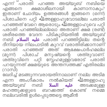
എന്ന് പരാതി പറഞ്ഞ അയ്യൂബ് നബിയെ
എങ്ങനെ ക്ഷമാശീലനായി കാണാനാകും
?
ഇതാണ് ചോദ്യം ഉത്തരങ്ങൾ ഇങ്ങനെ (ഒന്ന്)
ﷲ
പിശാചിനെ പറ്റി
അള്ളാഹുവോടല്ലേ പരാതി
ﷲ
പറഞ്ഞത് വേറെ ആരൊടും
അള്ളാഹുവെ പറ്റി
പരാതി പറഞ്ഞില്ലല്ലൊ അതാണ് ക്ഷമ (രണ്ട്)
ശരീരത്തെ വേദന പിടികൂടിയതിൽ അയ്യൂബ്
നബി
عليه السلام
പരാതി പറഞ്ഞിട്ടില്ല തന്റെ
ദീനിയായ നിലപാടിൽ കുറവ് വരാതിരിക്കാനാണ്
പരാതി പറഞ്ഞത് അത് ആക്ഷേപാർഹമല്ല
(മൂന്ന്) പിശാച് മനുഷ്യന്റെ ശത്രുവാണ്.
ശത്രുവിനെ പറ്റി സ്നേഹമുള്ളവരോട് പരാതി
പറയുന്നത് ക്ഷമയുടെ അന്തസത്തക്ക് എതിരല്ല
(റാസി)
ഖേദിച്ച് മടങ്ങുന്നവരായതിനാലാണ് നല്ല അടിമ
ﷲ
എന്ന അംഗീകാരം നൽകിയത്
അള്ളാഹു
അയ്യൂബ് നബി
عليه السلا
അടക്കമുള്ള
മഹത്തുക്കളുടെ ബറക്കത്ത് കൊണ്ട് നമ്മെ
നല്ലവരിൽ ഉൾപ്പെടുത്തട്ടെ ആമീൻ