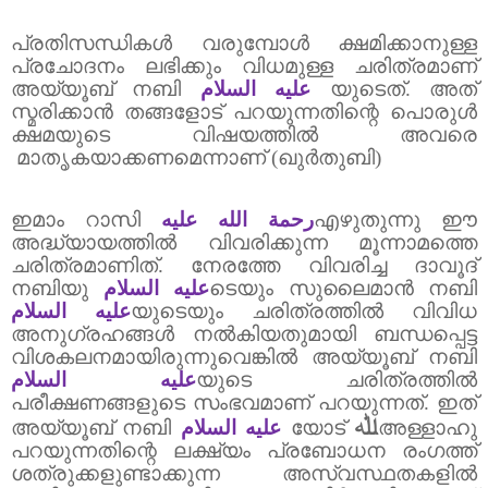
പ്രതിസന്ധികൾ വരുമ്പോൾ ക്ഷമിക്കാനുള്ള
പ്രചോദനം ലഭിക്കും വിധമുള്ള ചരിത്രമാണ്
അയ്യൂബ് നബി
عليه السلام
യുടെത്.
അത്
സ്മരിക്കാൻ തങ്ങളോട് പറയുന്നതിന്റെ പൊരുൾ
ക്ഷമയുടെ വിഷയത്തിൽ അവരെ
മാതൃകയാക്കണമെന്നാണ് (ഖുർതുബി)
ഇമാം റാസി
رحمة الله عليه
എഴുതുന്നു ഈ
അദ്ധ്യായത്തിൽ വിവരിക്കുന്ന മൂന്നാമത്തെ
ചരിത്രമാണിത്.
നേരത്തേ വിവരിച്ച ദാവൂദ്
നബിയു
عليه السلام
ടെയും സുലൈമാൻ നബി
عليه السلام
യുടെയും ചരിത്രത്തിൽ വിവിധ
അനുഗ്രഹങ്ങൾ നൽകിയതുമായി ബന്ധപ്പെട്ട
വിശകലനമായിരുന്നുവെങ്കിൽ അയ്യൂബ് നബി
عليه السلام
യുടെ ചരിത്രത്തിൽ
പരീക്ഷണങ്ങളുടെ സംഭവമാണ് പറയുന്നത്.
ഇത്
ﷲ
അയ്യൂബ്
നബി
عليه السلام
യോ
ട്
അള്ളാഹു
പറയുന്നതിന്റെ ലക്ഷ്യം പ്രബോധന രംഗത്ത്
ശത്രുക്കളുണ്ടാക്കുന്ന അസ്വസ്ഥതകളിൽ