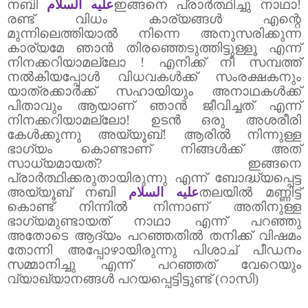
നബി
عليه السلام
ഇങ്ങനെ പ്രാർത്ഥിച്ചു നാഥാ!
രണ്ട് വിധം കാര്യങ്ങൾ എന്റെ
മുന്നിലെത്തിയാൽ നിന്നെ അനുസരിക്കുന്ന
കാര്യമേ ഞാൻ തിരഞ്ഞെടുത്തിട്ടുള്ളൂ എന്ന്
നിനക്കറിയാമല്ലോ
!
എനിക്ക് നീ സമ്പത്ത്
നൽകിയപ്പോൾ വിധവകൾക്ക് സംരക്ഷകനും
യാത്രക്കാർക്ക് സഹായിയും അനാഥകൾക്ക്
പിതാവും ആയാണ് ഞാൻ ജീവിച്ചത് എന്ന്
നിനക്കറിയാമല്ലോ!
ഉടൻ ഒരു അശരീരി
കേൾക്കുന്നു അയ്യൂബ്! ആരിൽ നിന്നുള്ള
ഭാഗ്യം കൊണ്ടാണ് നിങ്ങൾക്ക് അത്
സാധ്യമായത്
?
ഇങ്ങനെ
പ്രാർത്ഥിക്കരുതായിരുന്നു എന്ന് ബോദ്ധ്യപ്പെട്ട
അയ്യൂബ് നബി
عليه السلام
തലയിൽ മണ്ണിട്ട്
കൊണ്ട് നിന്നിൽ നിന്നാണ് അതിനുള്ള
ഭാഗ്യമുണ്ടായത് നാഥാ എന്ന് പറഞ്ഞു
അതോടെ ആദ്യം പറഞ്ഞതിൽ തനിക്ക് വിഷമം
തോന്നി അപ്പോഴായിരുന്നു
പിശാ
ച് പീഡനം
സമ്മാനിച്ചു എന്ന് പറഞ്ഞത് വേറെയും
വ്യാഖ്യാനങ്ങൾ പറയപ്പെട്ടിട്ടുണ്ട് (റാസി)