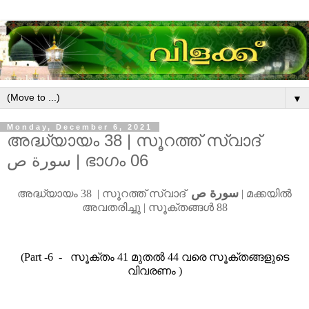
▼
Monday, December 6, 2021
അദ്ധ്യായം 38 | സൂറത്ത് സ്വാദ്
سورة ص | ഭാഗം 06
سورة ص
അദ്ധ്യായം
38 |
സൂറത്ത്
സ്വാദ്
|
മ
ക്കയിൽ
അവതരിച്ചു
|
സൂക്തങ്ങൾ
88
(Part -6
-
സൂക്തം
41
മുതൽ
44
വരെ സൂക്തങ്ങളുടെ
വിവരണം
)