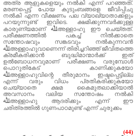
അത്ര ആളുകളെയും നൽകി എന്ന് പറഞ്ഞത്.
മരണപ്പെട്ട് പോയ കുടുംബങ്ങളെ ജീവിപ്പിചു
നൽകി എന്ന വീക്ഷണം പല വ്യാഖ്യാതാക്കളും
പറയുന്നുണ്ട് ഇവിടെ. ക്ഷമിക്കുന്നവർക്കുള്ള
ﷲ
കാരുണ്യമാണ്
അള്ളാഹു ഈ ചെയ്തത്.
പരീക്ഷണത്തിൽ പകച്ച് നിൽക്കാതെ
സന്തോഷവും സങ്കടവും നൽകുന്നവൻ
ﷲ
അള്ളാഹുവാണെന്ന് തിരിച്ചറിഞ്ഞ് ജീവിതത്തെ
ക്രമീകരിക്കാൻ ബുദ്ധിമാന്മാർക്ക് ഇത്
ഉൽബോധനവുമാണ് പരീക്ഷണം വരുമ്പോൾ
പൊറുതികേട് കാണിക്കുകയോ
ﷲ
അള്ളാഹുവിന്റെ തീരുമാനം ഇഷ്ടപ്പെട്ടില്ല
എന്ന് വരും വിധം പ്രതികരിക്കുകയോ
ചെയ്യാതെ ക്ഷമ കൈമുതലാക്കിയാൽ
അവസാനം വലിയ സന്തോഷം നൽകി
ﷲ
അള്ളാഹു ആദരിക്കും എന്ന് ഈ
ചരിത്രത്തിൽ ഗുണപാഠമുണ്ട് എന്ന് ചുരുക്കം
(44)