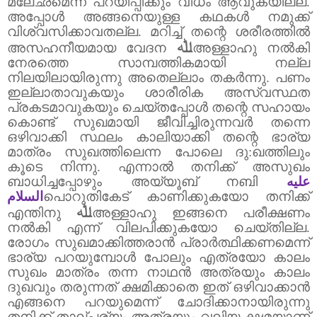
മ്ലേഛമെന്ന് പറയിപ്പിക്കും വിധം ആവുകയില്ല.
അപ്പോൾ അങ്ങനെയുള്ള കഥകൾ നമുക്ക്
വിശ്വസിക്കാവതല്ല.
മറിച്ച് തന്റെ ശരീരത്തിൽ
ﷲ
അസഹനീയമായ വേദന
അള്ളാഹു നൽകി
നേരത്തെ സാമ്പത്തികമായി നല്ല
നിലയിലായിരുന്നു അതെല്ലാം തകർന്നു.
പണം
ഇല്ലാതാവുകയും ശാരീരിക അസ്വസ്ഥത
പ്രകടമാവുകയും ചെയ്തപ്പോൾ തന്റെ സഹായം
കൊണ്ട് സുഖമായി ജീവിച്ചിരുന്നവർ തന്നെ
ഒഴിവാക്കി സ്ഥലം കാലിയാക്കി തന്റെ ഭാര്യ
മാത്രം സുഖത്തിലെന്ന പോലെ ദു:ഖത്തിലും
കൂടെ നിന്നു.
എന്നാൽ തനിക്ക് അസുഖം
ബാധിച്ചപ്പോഴും അയ്യൂബ് നബി
عليه
السلام
പൊറുതികേട് കാണിക്കുകയോ തനിക്ക്
ﷲ
എന്തിനു
അള്ളാഹു ഇങ്ങനെ പരീക്ഷണം
നൽകി എന്ന് വിലപിക്കുകയോ ചെയ്തില്ല.
രോഗം സുഖമാക്കിത്തരാൻ പ്രാർത്ഥിക്കണമെന്ന്
ഭാര്യ പറയുമ്പോൾ പോലും എത്രയോ കാലം
സുഖം മാത്രം തന്ന നാഥൻ അത്രയും കാലം
ദുഖവും തരുന്നത് ക്ഷമിക്കാതെ ഇത് ഒഴിവാക്കാൻ
എങ്ങനെ പറയുമെന്ന് ചോദിക്കാനായിരുന്നു
തനിക്ക് താല്പര്യം അത്രയും വലിയ ക്ഷമയാണ്