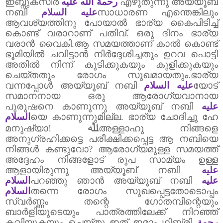
ഇബ്നുകസീർ
رحمة الله عليه
എഴുതുന്നു അയ്യൂബ്
നബി
عليه السلام
സാധാരണ എന്തെങ്കിലും
ആവശ്യത്തിനു പോയാൽ ഭാര്യ കൈപിടിച്ച്
കൊണ്ട് വരാറാണ് പതിവ്
.
ഒരു ദിനം ഭാര്യ
വരാൻ വൈകി.ആ സമയത്താണ് കാൽ കൊണ്ട്
ഭൂമിയിൽ ചവിട്ടാൻ നിർദ്ദേശിച്ചതും ഉറവ പൊട്ടി
അതിൽ നിന്ന് കുടിക്കുകയും കുളിക്കുകയും
ചെയ്തതും രോഗം സുഖമായതും.ഭാര്യ
വന്നപ്പോൾ അയ്യൂബ് നബി
عليه السلام
യോട്
സമാനനായ ഒരു ആരോഗ്യവാനായ
പുരുഷനെ കാണുന്നു അയ്യൂബ് നബി
عليه
السلام
യെ കാണുന്നുമില്ല.
ഭാര്യ ചോദിച്ചു ഹേ
ﷲ
മനുഷ്യാ!
അള്ളാഹു നിങ്ങളെ
അനുഗ്രഹിക്കട്ടെ പരീക്ഷിക്കപ്പെട്ട ആ നബിയെ
നിങ്ങൾ കണ്ടുവോ
?
ആരോഗ്യമുള്ള സമയത്ത്
അദ്ദേഹം നിങ്ങളോട് രൂപ സാമ്യം ഉള്ള
ആളായിരുന്നു അയ്യൂബ് നബി
عليه
السلام
പറഞ്ഞു ഞാൻ അയ്യൂബ് നബി
عليه
السلام
തന്നെ രോഗം സുഖപ്പെട്ടതോടൊപ്പം
സ്വർണ്ണം തന്റെ ഗോതമ്പിന്റെയും
ബാ‍ർളിയുടെയും പാത്രത്തിലേക്ക് നിറഞ്ഞ്
കവിയുകയും ചെയ്തു ഇത് ഇമാം ഥി
ബ്
രി
رحمة