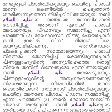
മനമുരുകി പ്രാർത്ഥിക്കുകയും ചെയ്തു.
പിശാച്
തന്നെ കെണിയിൽ പെടുത്താൻ
ശ്രമിക്കുന്നുണ്ടെന്ന തിരിച്ചറിവ് അയ്യൂബ് നബി
عليه السلام
യെ വല്ലാതെ മാനസികമായി
വേദനിപ്പിച്ചു അതാണ് എനിക്ക് പിശാച്
അവശതയും പീഡനവും സമ്മാനിച്ചു എന്ന്
പറഞ്ഞത് (
2)
രോഗാവസ്ഥ നീണ്ടു പോയപ്പോൾ
ഇനി ഇതിൽ നിന്ന് നിങ്ങൾ കര
കയറുകയില്ലെന്നും അസ്വസ്ഥത
പ്രകടിപ്പിക്കാൻ സമയമായെന്നും പിശാച്
നിരന്തരം തോന്നിപ്പിച്ച് കൊണ്ടിരുന്നപ്പോൾ
ﷲ
അള്ളാഹുവിന്റെ അനുഗ്രഹത്തെ തൊട്ട്
നിരാശ തന്നിൽ വന്നേക്കുമോ എന്ന് അയ്യൂബ്
നബി
عليه السلام
ഭയപ്പെടുകയും
ﷲ
അള്ളാഹുവിന്റെ അനുഗ്രഹത്തെതൊട്ട്
നിരാശരാകുന്ന നിഷേധികളിൽ താൻ
പെടാതിരിക്കാൻ നാഥനോട് പ്രാർത്ഥിക്കുകയും
ചെയ്തു അതാണ് പിശാച് പീഡനം സമ്മാനിച്ചു
എന്ന് പറഞ്ഞത് (3) തന്റെ രോഗാവസ്ഥയിൽ
പിശാച് അയ്യൂബ്
നബി
عليه السلام
യുടെ
ഭാര്യയെ സമീപിച്ച് എന്നെ നിങ്ങളുടെ ഭർത്താവ്