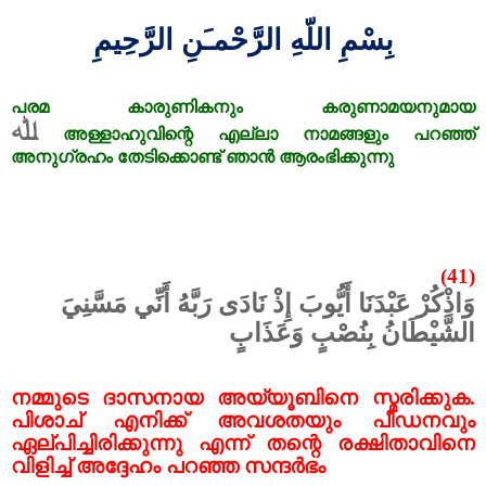
بِسْمِ اللّهِ الرَّحْمـَنِ الرَّحِيمِ
പരമ
കാരുണികനും
കരുണാമയനുമായ
ﷲ
അള്ളാഹുവിന്റെ
എല്ലാ
നാമങ്ങളും
പറഞ്ഞ്
അനുഗ്രഹം
തേടിക്കൊണ്ട്
ഞാൻ
ആരംഭിക്കുന്നു
(41)
وَاذْكُرْ عَبْدَنَا أَيُّوبَ إِذْ نَادَى رَبَّهُ أَنِّي مَسَّنِيَ
الشَّيْطَانُ بِنُصْبٍ وَعَذَابٍ
നമ്മുടെ ദാസനായ അയ്യൂബിനെ സ്മരിക്കുക.
പിശാച് എനിക്ക് അവശതയും പീഡനവും
ഏല്പിച്ചിരിക്കുന്നു എന്ന് തന്റെ രക്ഷിതാവിനെ
വിളിച്ച് അദ്ദേഹം പറഞ്ഞ സന്ദർഭം