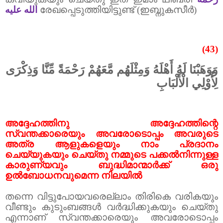
الله عليه
രേഖപ്പെടുത്തിയിട്ടുണ്ട് (ഇബ്നുകസീർ)
(43)
وَوَهَبْنَا لَهُ أَهْلَهُ وَمِثْلَهُم مَّعَهُمْ رَحْمَةً مِّنَّا وَذِكْرَى
لِأُوْلِي الْأَلْبَابِ
അദ്ദേഹത്തിനു അദ്ദേഹത്തിന്റെ
സ്വന്തക്കാരെയും അവരോടൊപ്പം അവരുടെ
അത്ര ആളുകളെയും നാം പ്രദാനം
ചെയ്യുകയും ചെയ്തു നമ്മുടെ പക്കൽനിന്നുള്ള
കാരുണ്യവും ബുദ്ധിമാന്മാർക്ക് ഒരു
ഉൽബോധനവുമെന്ന
നിലയിൽ
തന്നെ വിട്ടുപോയവരെല്ലാം തിരികെ വരികയും
വീണ്ടും കുടുംബങ്ങൾ വർദ്ധിക്കുകയും ചെയ്തു
എന്നാണ് സ്വന്തക്കാരെയും അവരോടൊപ്പം