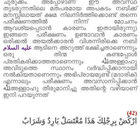
ചുരുക്കം.
അപ്പോഴാണ് ഈ അവസ്ഥ
തുടരുന്നതിലെ മതപരമായ അപകടം നബിക്ക്
മനസ്സിലായത് ക്ഷമ നിലനിർത്തിക്കൊണ്ട് തന്നെ
പരീക്ഷണത്തിൽ നിന്ന് മോചനം
ആവശ്യപ്പെടാൻ കാരണം ഇതായിരുന്നു)
ഇങ്ങനെ പരീക്ഷണം ഉണ്ടാവാൻ കാരണം
ഒരിക്കൽ അയൽക്കാരൻ വിശന്നിരിക്കെ നബി
عليه السلام
ആടിനെ അറുത്ത് ഭക്ഷിച്ചതാണെന്നും
ഒരു തിന്മ കണ്ടപ്പോൾ
ﷲ
പ്രതികരിക്കാത്തതാണെന്നും
അള്ളാഹു
അവിടുത്തെ സ്ഥാനം വർദ്ധിപ്പിക്കാനായി
നൽകിയതാണെന്നും അഭിപ്രായമുണ്ട് (മദാരിക്)
എന്നാലും പരീക്ഷണം അവസാനിപ്പിക്കാൻ
ﷲ
അള്ളാഹു തീരുമാനിച്ചു അതിന്റെ വഴിയാണ്
ഇനി പറയുന്നത്
(42)
ارْكُضْ بِرِجْلِكَ هَذَا مُغْتَسَلٌ بَارِدٌ وَشَرَابٌ