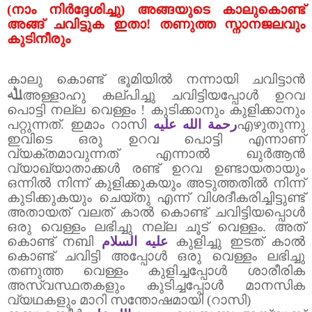
(നാം നിർദ്ദേശിച്ചു) അങ്ങയുടെ കാലുകൊണ്ട്
അങ്ങ് ചവിട്ടുക ഇതാ! തണുത്ത സ്നാനജലവും
കുടിനീരും
കാലു കൊണ്ട് ഭൂമിയിൽ നന്നായി ചവിട്ടാൻ
ﷲ
അള്ളാഹു കല്പിച്ചു ചവിട്ടിയപ്പോൾ ഉറവ
പൊട്ടി നല്ല വെള്ളം ! കുടിക്കാനും കുളിക്കാനും
പറ്റുന്നത്. ഇമാം റാസി
رحمة الله عليه
എഴുതുന്നു
ഇവിടെ ഒരു ഉറവ പൊട്ടി എന്നാണ്
വ്യക്തമാവുന്നത് എന്നാൽ ഖുർആൻ
വ്യാഖ്യാതാക്കൾ രണ്ട് ഉറവ ഉണ്ടായതായും
ഒന്നിൽ നിന്ന് കുളിക്കുകയും അടുത്തതിൽ നിന്ന്
കുടിക്കുകയും ചെയ്തു എന്ന് വിശദീകരിച്ചിട്ടുണ്ട്
അതായത് വലത് കാൽ കൊണ്ട് ചവിട്ടിയപ്പൊൾ
ഒരു വെള്ളം ലഭിച്ചു നല്ല ചൂട് വെള്ളം.
അത്
കൊണ്ട് നബി
عليه السلام
കുളിച്ചു ഇടത് കാൽ
കൊണ്ട് ചവിട്ടി അപ്പോൾ ഒരു വെള്ളം ലഭിച്ചു
തണുത്ത വെള്ളം കുളിച്ചപ്പോൾ ശാരീരിക
അസ്വസ്ഥതകളും കുടിച്ചപ്പോൾ മാനസിക
വ്യഥകളും മാറി സന്തോഷമായി (റാസി)