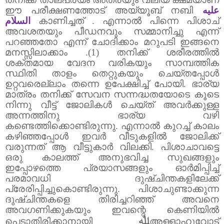
ഈ പരീക്ഷണത്തോട് അയ്യൂബ് നബി
عليه
السلام
കാണിച്ചത് .
എന്നാൽ പിന്നെ പിശാച്
അവശതയും പീഡനവും സമ്മാനിച്ചു എന്ന്
പറഞ്ഞതോ എന്ന് ചോദിക്കാം മറുപടി ഇങ്ങനെ
മനസ്സിലാക്കാം .(1) തനിക്ക് ശരീരത്തിൽ
ശക്തമായ വേദന വരികയും സാമ്പത്തിക
സ്ഥിതി താളം തെറ്റുകയും ചെയ്തപ്പോൾ
ഉറ്റവരെല്ലാം തന്നെ ഉപേക്ഷിച്ച് പോയി.
ഭാര്യ
മാത്രം തനിക്ക് സേവന സന്നദ്ധതയോടെ കൂടെ
നിന്നു വീട്ട് ജോലികൾ ചെയ്ത് അവർക്കുള്ള
അന്നത്തിനു ഭാര്യ വഴി
കണ്ടെത്തിക്കൊണ്ടിരുന്നു.
എന്നാൽ കുറച്ച് കാലം
കഴിഞ്ഞപ്പോൾ ഇവർ വീടുകളിൽ ജോലിക്ക്
വരുന്നത് ആ വീട്ടുകാർ വിലക്കി.
പിശാചാവട്ടെ
ഒരു കാലത്ത് അനുഭവിച്ച സുഖങ്ങളും
ഇപ്പോഴത്തെ പ്രയാസങ്ങളും ഓർമിപ്പിച്ച്
പരമാവധി ദുഷ്ചിന്തകളിലേക്ക്
പ്രേരിപ്പിച്ചുകൊണ്ടിരുന്നു.
പിശാചുണ്ടാക്കുന്ന
ദുഷ്ചിന്തകളെ തിരിച്ചറിഞ്ഞ് അവനെ
അവഗണിക്കുകയും ഇവന്റെ കെണിയിൽ
ﷲ
പെടാതിരിക്കാനായി
അള്ളാഹുവോട്