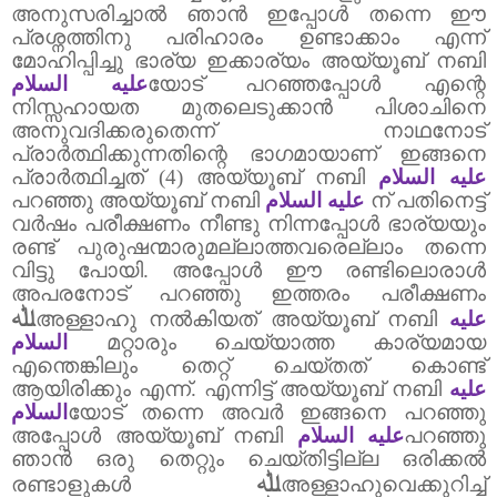
അനുസരിച്ചാൽ ഞാൻ ഇപ്പോൾ തന്നെ ഈ
പ്രശ്നത്തിനു പരിഹാരം ഉണ്ടാക്കാം എന്ന്
മോഹിപ്പിച്ചു ഭാര്യ ഇക്കാര്യം അയ്യൂബ് നബി
عليه السلام
യോട് പറഞ്ഞപ്പോൾ എന്റെ
നിസ്സഹായത മുതലെടുക്കാൻ പിശാചിനെ
അനുവദിക്കരുതെന്ന് നാഥനോട്
പ്രാർത്ഥിക്കുന്നതിന്റെ ഭാഗമായാണ് ഇങ്ങനെ
പ്രാർത്ഥിച്ചത് (4)
അയ്യൂബ്
നബി
عليه السلام
പറഞ്ഞു അയ്യൂബ് നബി
عليه السلام
ന്
പതിനെട്ട്
വർഷം പരീക്ഷണം നീണ്ടു നിന്നപ്പോൾ ഭാര്യയും
രണ്ട് പുരുഷന്മാരുമല്ലാത്തവരെല്ലാം തന്നെ
വിട്ടു പോയി.
അപ്പോൾ ഈ രണ്ടിലൊരാൾ
അപരനോട് പറഞ്ഞു ഇത്തരം പരീക്ഷണം
ﷲ
അള്ളാഹു നൽകിയത് അയ്യൂബ് നബി
عليه
السلام
മറ്റാരും ചെയ്യാത്ത കാര്യമായ
എന്തെങ്കിലും തെറ്റ് ചെയ്തത് കൊണ്ട്
ആയിരിക്കും എന്ന്.
എന്നിട്ട് അയ്യൂബ് നബി
عليه
السلام
യോട് തന്നെ അവർ ഇങ്ങനെ പറഞ്ഞു
അപ്പോൾ അയ്യൂബ് നബി
عليه السلام
പറഞ്ഞു
ഞാൻ ഒരു തെറ്റും ചെയ്തിട്ടില്ല ഒരിക്കൽ
ﷲ
രണ്ടാളുകൾ
അള്ളാഹുവെക്കുറിച്ച്