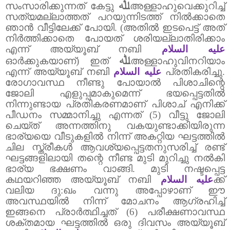
ﷲ
സംസാരിക്കുന്നത് കേട്ടു
അള്ളാഹുവെക്കുറിച്ച്
സത്യമല്ലാത്തത് പറയുന്നിടത്ത് നിൽക്കാതെ
ഞാൻ വീട്ടിലേക്ക് പോയി.
(അതിൽ ഇടപെട്ട് അത്
നിർത്തിക്കാതെ പോയത് ശരിയല്ലാതിരിക്കാം
എന്ന് അയ്യൂബ് നബി
عليه السلام
ﷲ
ഓർക്കുകയാണ്) ഇത്
അള്ളാഹുവിനറിയാം
എന്ന്
അയ്യൂബ്
നബി
عليه السلام
പ്രതികരിച്ചു
.
രോഗാവസ്ഥ നീണ്ടു പോയാൽ പിശാചിന്റെ
ജോലി എളുപ്പമാകുമെന്ന് ഭയപ്പെട്ടതിൽ
നിന്നുണ്ടായ പ്രതികരണമാണ് പിശാച് എനിക്ക്
പീഡനം സമ്മാനിച്ചു എന്നത് (5) വീട്ടു ജോലി
ചെയ്ത് അന്നത്തിനു വകയുണ്ടാക്കിയിരുന്ന
ഭാര്യയെ വീടുകളിൽ നിന്ന് അകറ്റിയ ഘട്ടത്തിൽ
ചില സ്ത്രീകൾ ആവശ്യപ്പെട്ടതനുസരിച്ച് രണ്ട്
ഘട്ടങ്ങളിലായി തന്റെ നീണ്ട മുടി മുറിച്ചു നൽകി
ഭാര്യ ഭക്ഷണം വാങ്ങി.
മുടി നഷ്ടപ്പെട്ട
കഥയറിഞ്ഞ അയ്യൂബ് നബി
عليه السلام
ക്ക്
വലിയ ദു:ഖം വന്നു അപ്പോഴാണ് ഈ
അവസ്ഥയിൽ നിന്ന് മോചനം ആഗ്രഹിച്ച്
ഇങ്ങനെ പ്രാർത്ഥിച്ചത് (6) പരീക്ഷണാവസ്ഥ
ശക്തമായ ഘട്ടത്തിൽ ഒരു ദിവസം അയ്യൂബ്