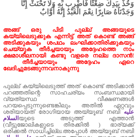
وَخُذْ بِيَدِكَ ضِغْثًا فَاضْرِب بِّهِ وَلَا تَحْنَثْ إِنَّا
وَجَدْنَاهُ صَابِرًا نِعْمَ الْعَبْدُ إِنَّهُ أَوَّابٌ
അങ്ങ് ഒരു പിടി പുല്ല് അങ്ങയുടെ
കയ്യിലെടുക്കുക എന്നിട്ട് അത് കൊണ്ട് അങ്ങ്
അടിക്കുകയും ശപഥം ലംഘിക്കാതിരിക്കുകയും
ചെയ്യുക തീർച്ചയായും അദ്ദേഹത്തെ നാം
ക്ഷമാശീലനായി കണ്ടു വളരെ നല്ല ദാസൻ!
തീർച്ചയായും അദ്ദേഹം ഏറെ
ഖേദിച്ചുമടങ്ങുന്നവനാകുന്നു
പുല്ല് കയ്യിലെടുത്ത് അത് കൊണ്ട് അടിക്കാൻ
പറഞ്ഞതിന്റെ സാഹചര്യം സംബന്ധമായി
വ്യത്യസ്ഥ വീക്ഷണങ്ങൾ
പറയപ്പെടുന്നുണ്ടെങ്കിലും അതിൽ ഏറ്റവും
ശരിയായത് രോഗിയായ അയ്യൂബ് നബി
عليه
السلام
യുടെ അടുത്ത് എത്താൻ
(വീട്ടുജോലികളുടെ തിരക്കിൽ ) ഭാര്യക്ക്
ഒരിക്കൽ സാധിച്ചില്ല.അപ്പോൾ അയ്യൂബ് നബി