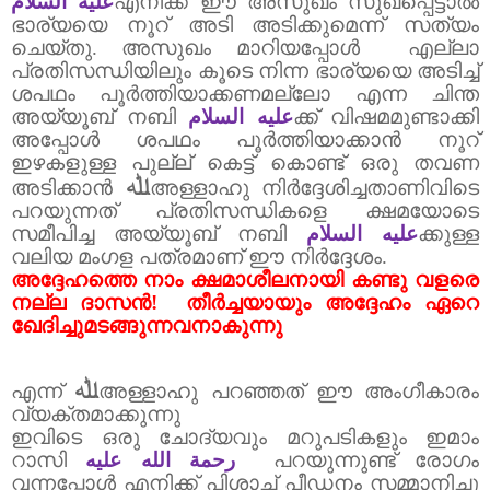
عليه السلام
എനിക്ക് ഈ അസുഖം സുഖപ്പെട്ടാൽ
ഭാര്യയെ നൂറ് അടി അടിക്കുമെന്ന് സത്യം
ചെയ്തു.
അസുഖം മാറിയപ്പോൾ
എല്ലാ
പ്രതിസന്ധിയിലും കൂടെ നിന്ന ഭാര്യയെ അടിച്ച്
ശപഥം പൂർത്തിയാക്കണമല്ലോ എന്ന ചിന്ത
അയ്യൂബ് നബി
عليه السلام
ക്ക് വിഷമമുണ്ടാക്കി
അപ്പോൾ ശപഥം പൂർത്തിയാക്കാൻ നൂറ്
ഇഴകളുള്ള പുല്ല് കെട്ട് കൊണ്ട് ഒരു തവണ
ﷲ
അടിക്കാൻ
അള്ളാഹു നിർദ്ദേശിച്ചതാണിവിടെ
പറയുന്നത് പ്രതിസന്ധികളെ ക്ഷമയോടെ
സമീപിച്ച അയ്യൂബ് നബി
عليه السلام
ക്കുള്ള
വലിയ മംഗള പത്രമാണ് ഈ നിർദ്ദേശം.
അദ്ദേഹത്തെ നാം ക്ഷമാശീലനായി കണ്ടു വളരെ
നല്ല ദാസൻ!
തീർച്ചയായും അദ്ദേഹം ഏറെ
ഖേദിച്ചുമടങ്ങുന്നവനാകുന്നു
ﷲ
എന്ന്
അള്ളാഹു പറഞ്ഞത്
ഈ അംഗീകാരം
വ്യക്തമാക്കുന്നു
ഇവിടെ ഒരു ചോദ്യവും മറുപടികളും ഇമാം
റാസി
رحمة الله عليه
പറയുന്നുണ്ട് രോഗം
വന്നപ്പോൾ എനിക്ക് പിശാച് പീഡനം സമ്മാനിച്ചു