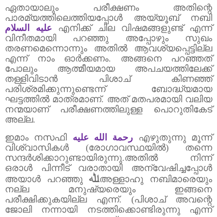
ഏതായാലും പരീക്ഷണം അതിന്റെ
പാരമ്യത്തിലെത്തിയപ്പോൾ അയ്യൂബ് നബി
عليه السلام
എനിക്ക് ചില വിഷമങ്ങളുണ്ട് എന്ന്
വിനീതമായി പറഞ്ഞു അപ്പോഴും സുഖം
തരണമെന്നൊന്നും അതിൽ ആവശ്യപ്പെട്ടില്ല
എന്ന് നാം ഓർക്കണം.
അങ്ങനെ പറഞ്ഞത്
പോലും ആത്മീയമായ അപചയത്തിലേക്ക്
തള്ളിവിടാൻ പിശാച് കിണഞ്ഞ്
പരിശ്രമിക്കുന്നുണ്ടെന്ന് ബോദ്ധ്യമായ
ഘട്ടത്തിൽ മാത്രമാണ്.
അത് മതപരമായി വലിയ
നന്മയാണ് പരീക്ഷണത്തിലുള്ള പൊറുതികേട്
അല്ല.
ഇമാം നസഫി
رحمة الله عليه
എഴുതുന്നു മൂന്ന്
വിശ്വാസികൾ (രോഗാവസ്ഥയിൽ) തന്നെ
സന്ദർശിക്കാറുണ്ടായിരുന്നു.അതിൽ നിന്ന്
ഒരാൾ പിന്നീട് വരാതായി അന്വേഷിച്ചപ്പോൾ
ﷲ
അയാൾ പറഞ്ഞു
അള്ളാഹു നബിമാരെയും
നല്ല മനുഷ്യരെയും ഇങ്ങനെ
പരീക്ഷിക്കുകയില്ല എന്ന്.
(പിശാച് അവന്റെ
ജോലി നന്നായി നടത്തിക്കൊണ്ടിരുന്നു എന്ന്