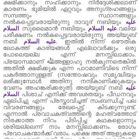
ക്ഷമിക്കാനും സഹിക്കാനും നിർദ്ദേശിക്കലാണ്
കാരണം ഭൂമിയിൽ ഏറ്റവും അനുഗ്രഹങ്ങളും
സമ്പത്തും സ്ഥാനങ്ങളും
നൽകപ്പെട്ടവരായിരുന്നു ദാവൂദ് നബിയും
عليه
السلام
സുലൈമാൻ നബിയും
عليه السلام
.വലിയ
പരീക്ഷണം നൽകപ്പെട്ടവരായിരുന്നു അയ്യൂബ്
നബി
عليه السلام
.
ഇതിൽ നിന്ന് ഭൌതിക
ലോകത്ത് കാര്യങ്ങൾ എല്ലാവർക്കും ഒരു
പോലെയല്ല എന്ന് മനസ്സിലാക്കാം.
ﷲ
പ്രയാസമാണ്
അള്ളാഹു നൽകുന്നതെങ്കിൽ
അതിൽ ക്ഷമിക്കുക എന്ന പാഠമാണിവിടെ നിന്ന്
പകർത്താനുള്ളത് (സന്തോഷവും സമൃദ്ധിയും
ലഭിക്കുമ്പോൾ അതിനു നന്ദികാണിക്കുകയും
വേണം അഹങ്കരിക്കരുത്)
അയ്യൂബ് നബി
عليه
السلام
പിശാച് എനിക്ക് അവശതയും പീഡനവും
ഏല്പിച്ചു എന്ന് പ്രസ്താവിച്ചത് സംബന്ധിച്ച് പല
വിവരണങ്ങളും രേഖപ്പെട്ട് കിടക്കുന്നുണ്ട്.
എന്നാൽ പ്രവാചകത്വത്തിന്റെ മഹത്വത്തോട്
നിരക്കാത്ത നിറം പിടിപ്പിച്ച കഥകളൊന്നും
ശരിയല്ലെന്ന് നാം മനസ്സിലാക്കണം.
രോഗം
പ്രവാചകന്മാർക്ക് വരാം.
പക്ഷെ അത് ആളുകളെ