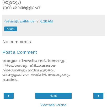
(തുടരും)
ഇൻ ശാഅള്ളാഹ്
വഴികാട്ടി / pathfinder
at
6:30 AM
Share
No comments:
Post a Comment
താങ്കളുടെ വിലയേറിയ അഭിപ്രായങ്ങളും
നിര്‍ദ്ധേശങ്ങളും, ക്രിയാത്മകമായ
വിമര്‍ശനങ്ങളും ഇവിടെ എഴുതാം /
vilakk@gmail.com മെയിലില്‍ അയക്കുകയും
ചെയ്യാം.
‹
›
Home
View web version