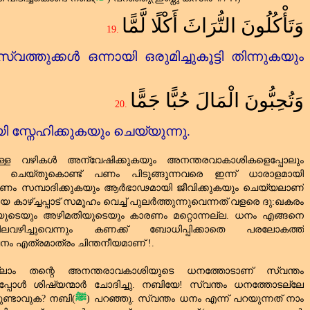
وَتَأْكُلُونَ التُّرَاثَ أَكْلًا لَّمًّا
19.
്തുക്കൾ ഒന്നായി ഒരുമിച്ചുകൂട്ടി തിന്നുകയും
وَتُحِبُّونَ الْمَالَ حُبًّا جَمًّا
20.
സ്നേഹിക്കുകയും ചെയ്യുന്നു.
ള്ള വഴികൾ അന്വേഷിക്കുകയും അനന്തരവാകാശികളെപ്പോലും
ും ചെയ്തുകൊണ്ട്‌ പണം പിടുങ്ങുന്നവരെ ഇന്ന് ധാരാളമായി
പണം സമ്പാദിക്കുകയും ആർഭാഢമായി ജീവിക്കുകയും ചെയ്യലാണ്‌
കാഴ്ച്ചപ്പാട്‌ സമൂഹം വെച്ച്‌ പുലർത്തുന്നുവെന്നത്‌ വളരെ ദു:ഖകരം
യുടെയും അഴിമതിയുടെയും കാരണം മറ്റൊന്നല്ല. ധനം എങ്ങനെ
ലവഴിച്ചുവെന്നും കണക്ക്‌ ബോധിപ്പിക്കാതെ പരലോകത്ത്‌
നം എത്രമാത്രം ചിന്തനീയമാണ് !.
െല്ലാം തന്റെ അനന്തരാവകാശിയുടെ ധനത്തോടാണ്‌ സ്വന്തം
്പോൾ ശിഷ്യന്മാർ ചോദിച്ചു. നബിയേ! സ്വന്തം ധനത്തോടല്ലേ
ണ്ടാവുക
?
നബി(
ﷺ
) പറഞ്ഞു. സ്വന്തം ധനം എന്ന് പറയുന്നത്‌ നാം