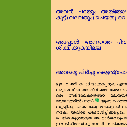
അവൻ പറയും അയ്യോ!എന
കൂട്ടി(വല്ലതും) ചെയ്തു വെച
അപ്പോൾ അന്നത്തെ ദി
ശിക്ഷിക്കുകയില്ല
അവന്റെ പിടിച്ചു കെട്ടൽ(പോല
ഭൂമി പൊടി പൊടിയാക്കപ്പെടുക എന്ന
വരുമെന്ന് പറഞ്ഞത്‌ വിചാരണയെ സംബ
ഒരു അഭിഭാഷകന്റെയോ മദ്ധ്യവ
ആഘട്ടത്തിൽ (നബി(
ﷺ
)യുടെ മഹത്താ
സൃഷ്ടികളായ കണക്കറ്റ മലക്കുകൾ 
നരകം അവിടെ പ്രദർശിപ്പിക്കപ്പെട
ചെയ്ത കുറ്റങ്ങളെല്ലാം ഓർമ്മവരും
ഈ ജീവിതത്തിനു വേണ്ടി സൽക്കർമ്മങ