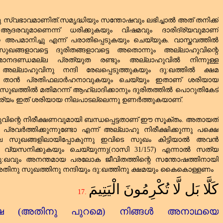
വഭാവമാണിത്‌.സമൃദ്ധിയും സന്തോഷവും ലഭിച്ചാൽ അത്‌ തനിക്ക്‌
രവുമാണെന്ന് ധരിക്കുകയും വിഷമവും ദാരിദ്ര്യവുമാണ്‌
െ അപമാനിച്ചു എന്ന് പരാതിപ്പെടുകയും ചെയ്യുക. വാസ്തവത്തിൽ
ുഖങ്ങളാവട്ടെ ദുരിതങ്ങളാവട്ടെ അതൊന്നും അല്ലാഹുവിന്റെ
ോ മാനദണ്ഡമല്ല പ്രത്യുത രണ്ടും അല്ലാഹുവിൽ നിന്നുള്ള
അല്ലാഹുവിനു നന്ദി രേഖപ്പെടുത്തുകയും ദു:ഖത്തിൽ ക്ഷമ
ി താൻ പ്രതിഫലാർഹനാവുകയും ചെയ്യും ഇതാണ്‌ ശരിയായ
ൽ സുഖത്തിൽ മതിമറന്ന് ആഹ്ലാദിക്കാനും ദുരിതത്തിൽ പൊറുതികേട്‌
്യം ഇത്‌ ശരിയായ നിലപാടല്ലെന്നു ഉണർത്തുകയാണ്‌.
ന്റെ നിരീക്ഷണവുമായി ബന്ധപ്പെട്ടതാണ്‌ ഈ സൂക്തം. അതായത്‌
്രവർത്തിക്കുന്നുണ്ടോ എന്ന് അല്ലാഹു നിരീക്ഷിക്കുന്നു പക്ഷെ
ലെ സുഖങ്ങളിലായിപ്പോകുന്നു ഇവിടെ സുഖം കിട്ടിയാൽ അവൻ
കിൽ വ്യസനിക്കുകയും ചെയ്യുന്നു(റാസി
31/157)
എന്നാൽ
സത്യ
ു
:
ഖവും
അനന്തമായ
പരലോക
ജീവിതത്തിന്റെ
സന്തോഷത്തിനായി
തിനു
സുഖത്തിനു
നന്ദിയും
ദു
:
ഖത്തിനു
ക്ഷമയും
കൈകൊള്ളണം
كَلَّا بَل لَّا تُكْرِمُونَ الْيَتِيمَ
17.
ഷെ (അതിനു പുറമെ) നിങ്ങൾ അനാഥയെ