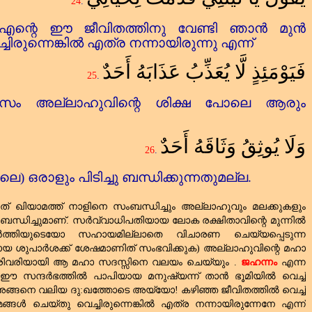
24
.
്റെ ഈ ജീവിതത്തിനു വേണ്ടി ഞാൻ മുൻ
്ചിരുന്നെങ്കിൽ എത്ര നന്നായിരുന്നു എന്ന്
فَيَوْمَئِذٍ لَّا يُعَذِّبُ عَذَابَهُ أَحَدٌ
25
.
വസം അല്ലാഹുവിന്റെ ശിക്ഷ പോലെ ആരും
وَلَا يُوثِقُ وَثَاقَهُ أَحَدٌ
26
.
െ) ഒരാളും പിടിച്ചു ബന്ധിക്കുന്നതുമല്ല.
ത്‌ ഖിയാമത്ത്‌ നാളിനെ സംബന്ധിച്ചും അല്ലാഹുവും മലക്കുകളും
ന്ധിച്ചുമാണ്‌. സർവ്വാധിപതിയായ ലോക രക്ഷിതാവിന്റെ മുന്നിൽ
ർത്തിയുടെയോ സഹായമില്ലാതെ വിചാരണ ചെയ്യപ്പെടുന്ന
യ ശുപാർശക്ക്‌ ശേഷമാണിത്‌ സംഭവിക്കുക) അല്ലാഹുവിന്റെ മഹാ
വരിവരിയായി ആ മഹാ സദസ്സിനെ വലയം ചെയ്യും .
ജഹന്നം
എന്ന
ും ഈ സന്ദർഭത്തിൽ പാപിയായ മനുഷ്യന്ന് താൻ ഭൂമിയിൽ വെച്ച്‌
 അങ്ങനെ വലിയ ദു:ഖത്തോടെ അയ്യോ! കഴിഞ്ഞ ജീവിതത്തിൽ വെച്ച്‌
്ങൾ ചെയ്തു വെച്ചിരുന്നെങ്കിൽ എത്ര നന്നായിരുന്നേനേ എന്ന്