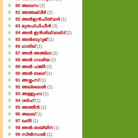
80 അബസ
(3)
81 അത്തക്‌വീർ
(2)
82 അൽഇൻഫിത്വാർ
(1)
83 മുതഫ്ഫിഫീൻ
(3)
84 അൽ ഇൻശിഖ്വാഖ്വ്
(2)
85 അൽബുറൂജ്
(1)
86 ഥാരിഖ്
(1)
87 അൽ അഅ്ലാ
(1)
88 അൽ ഗാശിയ
(2)
89 അൽ ഫജ്‌ർ
(2)
90 അൽ ബലദ്
(1)
91 അശ്ശംസ്
(1)
92 അല്ലൈൽ
(1)
93 അള്ളുഹാ
(1)
94 ശർഹ്
(1)
95 അത്തീൻ
(1)
96 അലഖ്
(1)
97 ഖദ്‌ർ
(1)
98 അൽ-ബയ്യിന
(1)
99 സിൽ‌സാൽ
(1)