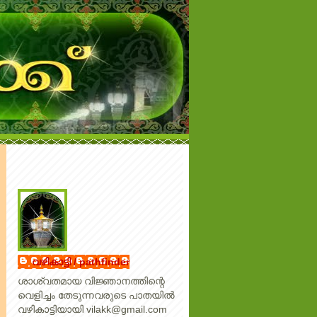
വഴികാട്ടി / pathfinder
ശാശ്വതമായ വിജ്ഞാനത്തിന്റെ
വെളിച്ചം തേടുന്നവരുടെ പാതയില്‍
വഴികാട്ടിയായി vilakk@gmail.com