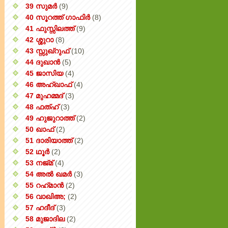
39 സുമർ
(9)
40 സൂറത്ത് ഗാഫിർ
(8)
41 ഫുസ്സിലത്ത്
(9)
42 ശ്ശുറാ
(8)
43 സ്സുഖ്‌റുഫ്
(10)
44 ദുഖാൻ
(5)
45 ജാസിയ
(4)
46 അഹ്‌ഖാഫ്
(4)
47 മുഹമ്മദ്
(3)
48 ഫത്‌ഹ്
(3)
49 ഹുജുറാത്ത്
(2)
50 ഖാഫ്
(2)
51 ദാരിയാത്ത്
(2)
52 ഥൂർ
(2)
53 നജ്‌മ്
(4)
54 അൽ ഖമർ
(3)
55 റഹ്‌മാൻ
(2)
56 വാഖിഅ;
(2)
57 ഹദീദ്
(3)
58 മുജാദില
(2)