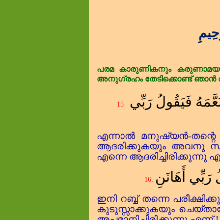
حِيمِ
പരമ
കാരുണികനും
കരുണാമയ
അനുഗ്രഹം
തേടിക്കൊണ്ട്
ഞാൻ
نَعَّمَهُ فَيَقُولُ رَبِّي
15
എന്നാൽ മനുഷ്യൻ-തന്റെ 
ആദരിക്കുകയും അവനു 
എന്നെ ആദരിച്ചിരിക്കുന്ന
لُ رَبِّي أَهَانَنِ
16
.
ഇനി റബ്ബ്‌ തന്നെ പരീക്ഷിക
കുടുസ്സാക്കുകയും ചെയ്ത
അപമാനിച്ചിരിക്കുന്നു എന്ന് !