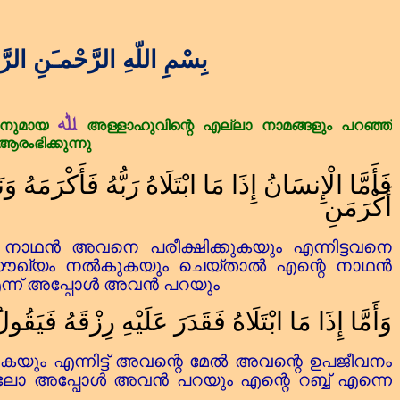
بِسْمِ اللّهِ الرَّحْمـَنِ الرَّ
ﷲ
നുമായ
അള്ളാഹുവിന്റെ
എല്ലാ
നാമങ്ങളും
പറഞ്ഞ്
ആരംഭിക്കുന്നു
فَأَمَّا الْإِنسَانُ إِذَا مَا ابْتَلَاهُ رَبُّهُ فَأَكْرَمَهُ وَ
أَكْرَمَنِ
നാഥൻ അവനെ പരീക്ഷിക്കുകയും എന്നിട്ടവനെ
സൗഖ്യം നൽകുകയും ചെയ്താൽ എന്റെ നാഥൻ
ു എന്ന് അപ്പോൾ അവൻ പറയും
وَأَمَّا إِذَا مَا ابْتَلَاهُ فَقَدَرَ عَلَيْهِ رِزْقَهُ فَيَقُو
്കുകയും എന്നിട്ട്‌ അവന്റെ മേൽ അവന്റെ ഉപജീവനം
ാലോ അപ്പോൾ അവൻ പറയും എന്റെ റബ്ബ്‌ എന്നെ