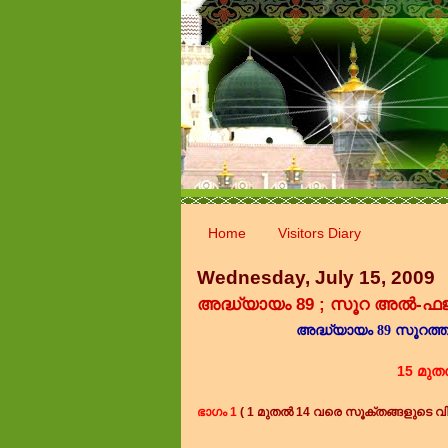
Home
Visitors Diary
Wednesday, July 15, 2009
അദ്ധ്യാ‍യം 89 ; സൂറ അൽ-ഫജ്
അദ്ധ്യായം
89
സൂറത്ത
15 മുത
ഭാഗം 1
( 1 മുതൽ 14 വരെ സൂക്തങ്ങളുടെ വ