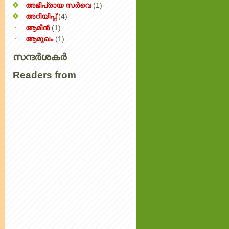
അഭിപ്രായ സര്‍‌വെ
(1)
അറിയിപ്പ്‌
(4)
ആമീൻ
(1)
ആമുഖം
(1)
സന്ദർശകർ
Readers from