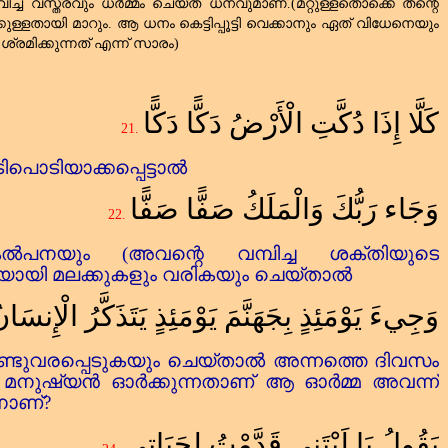
്രവിച്ച വസ്ത്രവും ധർമ്മം ചെയ്ത ധനവുമാണ്‌.(മറ്റുള്ളതൊക്കെ തന്റെ
ായി മാറും. ആ ധനം കെട്ടിപ്പൂട്ടി വെക്കാനും ഏത്‌ വിധേനെയും
്രമിക്കുന്നത്‌ എന്ന് സാരം)
كَلَّا إِذَا دُكَّتِ الْأَرْضُ دَكًّا دَكًّا
21.
പൊടിയാക്കപ്പെട്ടാൽ
وَجَاء رَبُّكَ وَالْمَلَكُ صَفًّا صَفًّا
22.
ൽപനയും (അവന്റെ വമ്പിച്ച ശക്തിയുടെ
ിയായി മലക്കുകളും വരികയും ചെയ്താൽ
وَجِيءَ يَوْمَئِذٍ بِجَهَنَّمَ يَوْمَئِذٍ يَتَذَكَّرُ الْإِنسَا
്ടുവരപ്പെടുകയും ചെയ്താൽ അന്നത്തെ ദിവസം
 മനുഷ്യൻ ഓർക്കുന്നതാണ്‌ ആ ഓർമ്മ അവന്ന്
ാണ്‌
?
يَقُولُ يَا لَيْتَنِي قَدَّمْتُ لِحَيَاتِي