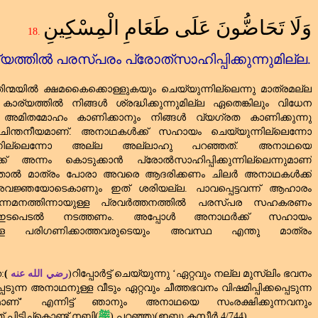
وَلَا تَحَاضُّونَ عَلَى طَعَامِ الْمِسْكِينِ
18.
്യത്തിൽ പരസ്പരം പ്രോത്‌സാഹിപ്പിക്കുന്നുമില്ല.
തിന്മയിൽ ക്ഷമകൈക്കൊള്ളുകയും ചെയ്യുന്നില്ലെന്നു മാത്രമല്ല
ര്യത്തിൽ നിങ്ങൾ ശ്രദ്ധിക്കുന്നുമില്ല ഏതെങ്കിലും വിധേന
ോട്‌ അമിതമോഹം കാണിക്കാനും നിങ്ങൾ വ്യഗ്രത കാണിക്കുന്നു
ചിന്തനീയമാണ്‌. അനാഥകൾക്ക്‌ സഹായം ചെയ്യുന്നില്ലെന്നോ
്നില്ലെന്നോ അല്ല അല്ലാഹു പറഞ്ഞത്‌. അനാഥയെ
ക്‌ അന്നം കൊടുക്കാൻ പ്രോൽസാഹിപ്പിക്കുന്നില്ലെന്നുമാണ്‌
ത്താൽ മാത്രം പോരാ അവരെ ആദരിക്കണം ചിലർ അനാഥകൾക്ക്‌
്ഞയോടെകാണും ഇത്‌ ശരിയല്ല. പാവപ്പെട്ടവന്ന് ആഹാരം
മനത്തിന്നായുള്ള പ്രവർത്തനത്തിൽ പരസ്പര സഹകരണം
ായ ഇടപെടൽ നടത്തണം. അപ്പോൾ അനാഥർക്ക്‌ സഹായം
െ പരിഗണിക്കാത്തവരുടെയും അവസ്ഥ എന്തു മാത്രം
:
(
رضي الله عنه
)റിപ്പോർട്ട്‌ ചെയ്യുന്നു
‘
ഏറ്റവും നല്ല മുസ്‌ലിം ഭവനം
െടുന്ന അനാഥനുള്ള വീടും ഏറ്റവും ചീത്തഭവനം വിഷമിപ്പിക്കപ്പെടുന്ന
ണ്‌
’
എന്നിട്ട്‌ ഞാനും അനാഥയെ സംരക്ഷിക്കുന്നവനും
ിടിച്ച്കൊണ്ട്‌ നബി(
ﷺ
) പറഞ്ഞു(ഇബ്നു കസീർ
4/744)