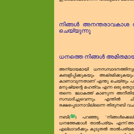
നിങ്ങൾ അനന്തരാവകാശ സ്വത
ചെയ്യുന്നു
ധനത്തെ നിങ്ങൾ അമിതമായി 
അന്യായമായി ധനസമ്പാദനത്തിനു
കബളിപ്പിക്കുകയും അക്രമിക്കുകയ
കാണാവുന്നതാണ്‌ എന്തു ചെയ്തും 
മനുഷ്യന്റെ മഹത്വം എന്ന ഒരു തെറ്റായ 
തന്നെ. ലോകത്ത്‌ കാണുന്ന അനീതി
സമ്പാദിച്ചുവെന്നും എന്തിൽ ചി
രക്ഷപ്പെടാനാവില്ലെന്ന തിരുനബി വച
നബി(
ﷺ
) പറഞ്ഞു.
‘
നിങ്ങൾക്ക
ധനത്തേക്കാൾ താൽപര്യം എന്ന്.അപ
എല്ലാവർക്കും കൂടുതൽ താൽപര്യമു