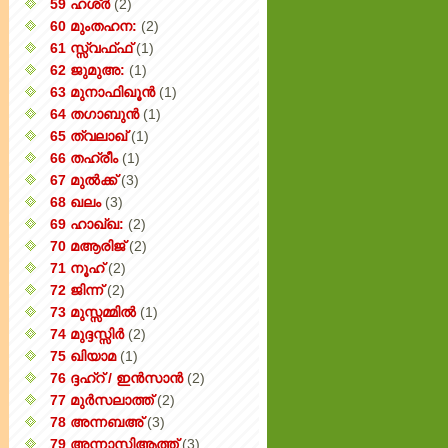
59 ഹശ്ർ
(2)
60 മുംതഹന:
(2)
61 സ്സ്വഫ്ഫ്
(1)
62 ജുമുഅ:
(1)
63 മുനാഫിഖൂൻ
(1)
64 തഗാബുൻ
(1)
65 ത്വലാഖ്
(1)
66 തഹ്‌രീം
(1)
67 മുൽക്ക്
(3)
68 ഖലം
(3)
69 ഹാഖ്ഖ:
(2)
70 മആരിജ്
(2)
71 നൂഹ്
(2)
72 ജിന്ന്
(2)
73 മുസ്സമ്മിൽ
(1)
74 മുദ്ദസ്സിർ
(2)
75 ഖിയാമ
(1)
76 ദ്ദഹ്റ് / ഇൻസാൻ
(2)
77 മുർസലാത്ത്
(2)
78 അന്നബഅ്
(3)
79 അന്നാസിആത്ത്‌
(3)