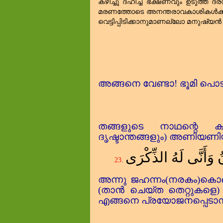
കഴിച്ചു ദഹിച്ച ഭക്ഷണവും ഉടുത്ത്‌ ദ
മരണത്തോടെ അനന്തരാവകാശികൾക്കുള്ളത
വെട്ടിപ്പിടിക്കാനുമാണല്ലോ മനുഷ്യൻ ശ
അങ്ങനെ വേണ്ടാ! ഭൂമി പൊടി
തങ്ങളുടെ നാഥന്റെ ക
ദൃഷ്ടാന്തങ്ങളും) അണിയണ
نُ وَأَنَّى لَهُ الذِّكْرَى
23
.
അന്നു ജഹന്നം(നരകം)കൊണ
(താൻ ചെയ്ത തെറ്റുകളെ)
എങ്ങനെ പ്രയോജനപ്പെടാന