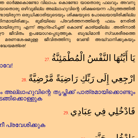
ത്തെ ഓർമ്മകൊണ്ടോ വിലാപം കൊണ്ടോ യാതൊരു ഫലവും അവനു
ു യാതൊരു ഒഴിവുമില്ല അല്ലാഹുവിന്റെ ശിക്ഷയെന്ന പിടുത്തത്തിൽ
ണ്ടായിരുന്ന ഒരുധിക്കാരിയുടെയും ശിക്ഷയുടെ പോലെയായിരിക്കില്ല
മായിരിക്കും. ഭൂമിയിലെ പ്രവർത്തനത്തിന്റെ ഫലം നേരിൽ
ായിരുന്നു എന്ന് ആഗ്രഹിച്ചത്‌ കൊണ്ട്‌ കാര്യമില്ല .അതിനാൽ
 ജീവിതം ഉപയോഗപ്പെടുത്തുക. ബുദ്ധിമാൻ സ്വശരീരത്തെ
ും മരണശേഷമുള്ള ജീവിതത്തിനു വേണ്ടി അദ്ധ്വാനിക്കുകയും
ദ്ധേയമത്രെ!
يَا أَيَّتُهَا النَّفْسُ الْمُطْمَئِنَّةُ
27.
ാവേ!
ارْجِعِي إِلَى رَبِّكِ رَاضِيَةً مَّرْضِيَّةً
28
.
ും അല്ലാഹുവിന്റെ തൃപ്തിക്ക്‌ പാത്രമായിക്കൊണ്ടും
മടങ്ങിക്കൊള്ളുക
فَادْخُلِي فِي عِبَادِي
29
.
 നീ പ്രവേശിക്കുക
وَادْخُلِي جَنَّتِي