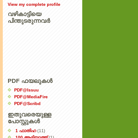
View my complete profile
വഴികാട്ടിയെ
പിന്തുടരുന്നവര്‍
PDF ഫയലുകൾ
PDF@Issuu
PDF@MediaFire
PDF@Scribd
ഇതുവരെയുള്ള
പോസ്റ്റുകൾ
1 ഫാതിഹ
(11)
100 ആദിയാത്ത്
(1)