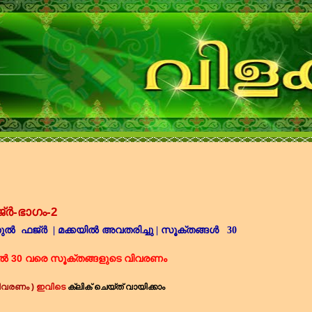
‌ർ-ഭാഗം-2
ുൽ ഫജ്‌ർ
|
മക്കയിൽ അവതരിച്ചു
|
സൂക്തങ്ങൾ
30
ൽ 30 വരെ സൂക്തങ്ങളുടെ വിവരണം
ിവരണം )
ഇവിടെ
ക്ലിക് ചെയ്ത് വായിക്കാം