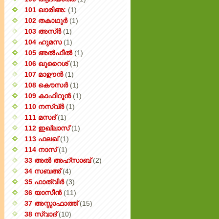
101 ഖാരിഅ:
(1)
102 തകാഥുർ
(1)
103 അസ്ർ
(1)
104 ഹുമസ
(1)
105 അൽഫീൽ
(1)
106 ഖുറൈശ്
(1)
107 മാഊൻ
(1)
108 കൌസർ
(1)
109 കാഫിറൂൻ
(1)
110 നസ്വ്‌ർ
(1)
111 മസദ്
(1)
112 ഇഖ്‌ലാസ്
(1)
113 ഫലഖ്
(1)
114 നാസ്
(1)
33 അൽ അഹ്സാബ്
(2)
34 സബഅ്
(4)
35 ഫാത്വിർ
(3)
36 യാസീൻ
(11)
37 അസ്സാഫാത്ത്
(15)
38 സ്വാദ്
(10)