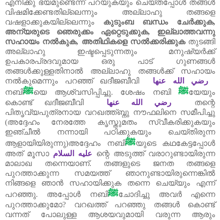
എനിക്കു ഭയമുണ്ടെന്ന് പറയുകയും ചെയ്തപ്പോൾ തങ്ങൾ
വിഷമിക്കേണ്ടതില്ലെന്നും അല്ലാഹു തങ്ങളെ
വഷളാക്കുകയില്ലെന്നും
കുടുംബ ബന്ധം ചേർക്കുക
,
അന്യരുടെ ഞെരുക്കം ഏറ്റെടുക്കുക
,
ഇല്ലാത്തവന്നു
സഹായം നൽകുക
,
അതിഥികളെ സൽക്കരിക്കുക
തുടങ്ങി
അല്ലാഹു ഇഷ്ടപ്പെടുന്നതും മനുഷ്യർക്ക്‌
ഉപകാരപ്രദവുമായ ഒരു പാട്‌ ഗുണങ്ങൾ
തങ്ങൾക്കുള്ളതിനാൽ അല്ലാഹു തങ്ങൾക്ക്‌ സഹായം
നൽകുമെന്നും പറഞ്ഞ്‌ ഖദീജബീവി
رضي الله عنها
ﷺ
ﷺ
നബി
യെ ആശ്വസിപ്പിച്ചു. ശേഷം നബി
യേയും
കൊണ്ട്‌ ഖദീജബീവി
رضي الله عنها
തന്റെ
പിതൃവ്യപുത്രനായ വറഖത്ത്ബ്നു നൗഫലിനെ സമീപിച്ചു
(അദ്ദേഹം നേരത്തേ കൃസ്തുമതം സ്വീകരിക്കുകയും
ഇഞ്ചീൽ നന്നായി പഠിക്കുകയും ചെയ്തിരുന്ന
ﷺ
ആളായിയിരുന്നു)അദ്ദേഹം നബി
യുടെ കഥകേട്ടപ്പോൾ
അത്‌ മൂസാ
عليه السلام
ന്റെ അടുത്ത്‌ വരാറുണ്ടായിരുന്ന
മാലാഖ തന്നെയാണ്. തങ്ങളുടെ ജനത തങ്ങളെ
പുറത്താക്കുന്ന സമയത്ത്‌ ഞാനുണ്ടായിരുന്നെങ്കിൽ
നിങ്ങളെ ഞാൻ സഹായിക്കുക തന്നെ ചെയ്യും എന്ന്
ﷺ
പറഞ്ഞു. അപ്പോൾ നബി
ചോദിച്ചു അവർ എന്നെ
പുറത്താക്കുമോ
?
വറഖത്ത്‌ പറഞ്ഞു തങ്ങൾ കൊണ്ട്‌
വന്നത്‌ പോലുള്ള ആശയവുമായി വരുന്ന ആരും