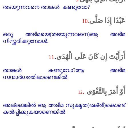
തടയുന്നവനെ താങ്കൾ കണ്ടുവോ
?
عَبْدًا إِذَا صَلَّى
10.
ഒരു അടിമയെ(തടയുന്നവനെ)ആ അടിമ
നിസ്ക്കരിക്കുമ്പോൾ.
.
أَرَأَيْتَ إِن كَانَ عَلَى الْهُدَى
11
താങ്കൾ കണ്ടുവോ
?
ആ അടിമ
സന്മാർഗത്തിലാണെങ്കിൽ
.
أَوْ أَمَرَ بِالتَّقْوَى
12
അല്ലെങ്കിൽ ആ അടിമ സൂക്ഷ്മത(ഭക്തി)കൊണ്ട്‌
കൽപ്പിക്കുകയാണെങ്കിൽ