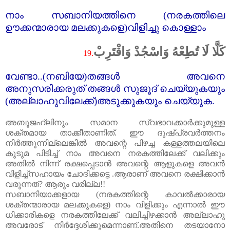
നാം സബാനിയത്തിനെ (നരകത്തിലെ
ഊക്കന്മാരായ മലക്കുകളെ)വിളിച്ചു കൊള്ളാം
كَلَّا لَا تُطِعْهُ وَاسْجُدْ وَاقْتَرِبْ
19.
വേണ്ടാ..(നബിയേ)തങ്ങൾ അവനെ
അനുസരിക്കരുത്‌ തങ്ങൾ സുജൂദ്‌ ചെയ്യുകയും
(അല്ലാഹുവിലേക്ക്‌)അടുക്കുകയും ചെയ്യുക.
അബൂജഹ്‌ലിനും സമാന സ്വഭാവക്കാർക്കുമുള്ള
ശക്തമായ താക്കീതാണിത്‌. ഈ ദുഷ്പ്രവർത്തനം
നിർത്തുന്നില്ലെങ്കിൽ അവന്റെ പിഴച്ച കള്ളത്തലയിലെ
കുടുമ പിടിച്ച്‌ നാം അവനെ നരകത്തിലേക്ക്‌ വലിക്കും
അതിൽ നിന്ന് രക്ഷപ്പെടാൻ അവന്റെ ആളുകളെ അവൻ
വിളിച്ച്സഹായം ചോദിക്കട്ടെ .ആരാണ് അവനെ രക്ഷിക്കാൻ
വരുന്നത്‌
?
ആരും വരില്ല!!
സബാനിയാക്കളായ (നരകത്തിന്റെ കാവൽക്കാരായ
ശക്തന്മാരായ മലക്കുകളെ) നാം വിളിക്കും എന്നാൽ ഈ
ധിക്കാരികളെ നരകത്തിലേക്ക്‌ വലിച്ചിഴക്കാൻ അല്ലാഹു
അവരോട്‌ നിർദ്ദേശിക്കുമെന്നാണ്.അതിനെ തടയാനോ