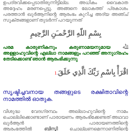
ഉപദ്രവിക്കപ്പെടാതിരുന്നിട്ടില്ല. അധികം വൈകാത
അദ്ദേഹം മരണപ്പെട്ടു. അങ്ങനെ ലോകത്ത്‌ പ്രകാശം
പരത്താൻ ഖുർആനിന്റെ ആരംഭം കുറിച്ച അദ്യ അഞ്ച്‌
സൂക്തങ്ങളാണ് തുടർന്ന് പറയൂന്നത്‌
بِسْمِ اللّهِ الرَّحْمـَنِ الرَّحِيمِ
ﷲ
പരമ
കാരുണികനും
കരുണാമയനുമായ
അള്ളാഹുവിന്റെ
എല്ലാ
നാമങ്ങളും
പറഞ്ഞ്
അനുഗ്രഹം
തേടിക്കൊണ്ട്
ഞാൻ
ആരംഭിക്കുന്നു
اقْرَأْ بِاسْمِ رَبِّكَ الَّذِي خَلَقَ
1
.
സൃഷ്ടിച്ചവനായ തങ്ങളുടെ രക്ഷിതാവിന്റെ
നാമത്തിൽ ഓതുക.
വിശുദ്ധ വേദഗ്രന്ഥം അല്ലാഹുവിന്റെ നാമം
ചൊല്ലിക്കൊണ്ടാണ് പാരായണം ആരംഭിക്കേണ്ടത്‌ അഥവാ
ഖുർആൻ പാരായണത്തിന്റെ
ആരംഭത്തിൽ
ബിസ്മി
ചൊല്ലണമെന്നാണിതിന്റെ