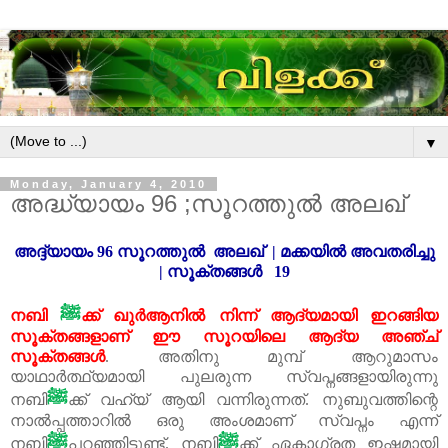
▼
Monday, January 4, 2010
അദ്ധ്യായം 96 ;സൂറത്തുൽ അലഖ്‌
അദ്ദ്യായം
96
സൂറത്തുൽ അലഖ്
|
മക്കയിൽ അവതരിച്ചു
|
സൂക്തങ്ങൾ
19
ﷺ
നബി
ക്ക്‌ ഖുർആനിൽ നിന്ന് ആദ്യമായി ഇറങ്ങിയ
സൂക്തങ്ങളാണ് ഈ സൂറയിലെ ആദ്യ അഞ്ച്‌
സൂക്തങ്ങൾ
.
അതിനു മുമ്പ്‌ ആറുമാസം
യാഥാർത്ഥ്യമായി പുലരുന്ന സ്വപ്നങ്ങളായിരുന്നു
ﷺ
നബി
ക്ക്‌ വഹ്‌യ്‌ ആയി വന്നിരുന്നത്‌. നുബുവത്തിന്റെ
നാൽപ്പത്താറിൽ ഒരു അംശമാണ് സ്വപ്നം എന്ന്
ﷺ
ﷺ
നബി
പറഞ്ഞിട്ടുണ്ട്‌. നബി
ക്ക്‌ ഏകാഗ്രത ഇഷ്ടമായി