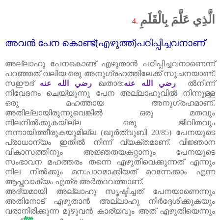
الَّذِي عَلَّمَ بِالْقَلَمِ
4.
അവൻ പേന കൊണ്ട്‌(എഴുത്ത്‌)പഠിപ്പിച്ചവനാണ്
അല്ലാഹു പേനകൊണ്ട്‌ എഴുതാൻ പഠിപ്പിച്ചവനാണെന്ന്
പറഞ്ഞത്‌ വലിയ ഒരു അനുഗ്രഹത്തിലേക്ക്‌ സൂചനയാണ്.
സഈദ്‌
رضي الله عنه
ഖതാദ:
رضي الله عنه
ൽനിന്ന്
നിവേദനം ചെയ്യുന്നു പേന അല്ലാഹുവിൽ നിന്നുള്ള
ഒരു മഹത്തായ അനുഗ്രഹമാണ്.
അതില്ലായിരുന്നുവെങ്കിൽ ഒരു മതവും
നിലനിൽക്കുകയില്ല ഒരു ജീവിതവും
നന്നായിത്തീരുകയുമില്ല (ഖുർത്വുബി
20/85)
പേനയുടെ
പ്രാധാന്യം ഇതിൽ നിന്ന് വ്യക്തമാണ്. വിജ്ഞാന
വികാസത്തിനും അജ്ഞതയകറ്റാനും പേനയുടെ
സംഭാവന മഹത്തരം തന്നെ എഴുതിവെക്കുന്നത്‌ എന്നും
നില നിൽക്കും മന:പാഠമാക്കിയത്‌ മറന്നേക്കാം എന്ന
ആപ്തവാക്യം എത്ര അർത്ഥവത്താണ്.
അദ്യമായി അല്ലാഹു സൃഷ്ടിച്ചത്‌ പേനയാണെന്നും
അതിനോട്‌ എഴുതാൻ അല്ലാഹു നിർദ്ദേശിക്കുകയും
വരാനിരിക്കുന്ന മുഴുവൻ കാര്യവും അത്‌ എഴുതിയെന്നും