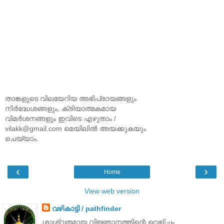
താങ്കളുടെ വിലയേറിയ അഭിപ്രായങ്ങളും
നിര്‍ദ്ധേശങ്ങളും, ക്രിയാത്മകമായ
വിമര്‍ശനങ്ങളും ഇവിടെ എഴുതാം /
vilakk@gmail.com മെയിലില്‍ അയക്കുകയും
ചെയ്യാം.
‹
›
Home
View web version
വഴികാട്ടി / pathfinder
ശാശ്വതമായ വിജ്ഞാനത്തിന്റെ വെളിച്ചം