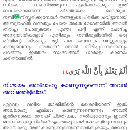
സ്വഭാവം നിലനിർത്തുന്ന എല്ലാവർക്കും ഇത്‌
ബാധകമാണെന്ന് പ്രത്യേകം ഓർക്കുക.
ﷺ
നബി
നിസ്ക്കരിക്കുമ്പോൾ തങ്ങളുടെ പിരടിക്ക്‌ ചവിട്ടാനായി
അബൂജഹ്‌ൽ വന്നതും പോയ അതേ വേഗതയിൽ അവൻ
തിരിച്ചു പോരുകയും എന്തു പറ്റി എന്ന് ചോദിച്ച
അനുയായികളോട്‌ എനിക്കും നബിക്കുമിടയിൽ ഒരു
തീയിന്റെ കിടങ്ങും മറ്റ്‌ പല ഭയാനക വസ്തുക്കളും
കണ്ടുവെന്നും അതാണ് ഞാൻ തിരിച്ചുവന്നതെന്നും
പറഞ്ഞു. ഇത്തരം സംഭവങ്ങൾ ധാരാളം കാണാം
ചരിത്രത്തിൽ.
أَلَمْ يَعْلَمْ بِأَنَّ اللَّهَ يَرَى
14
.
നിശ്ചയം അല്ലാഹു കാണുന്നുണ്ടെന്ന് അവൻ
അറിഞ്ഞിട്ടില്ലേ
?
ഏറ്റവും വലിയ താക്കീതിന്റെ ശൈലിയാണ് ഇത്‌.
അല്ലാഹു എല്ലാം കാണുന്നുണ്ടെന്നും അവൻ
ഇതിനൊക്കെ തനിക്ക്‌ പ്രതിഫലം നൽകുമെന്നും ഇവൻ
മനസിലാക്കുന്നില്ലേ
?
ഏതൊരു കാര്യം ചെയ്യുന്നവനും
അല്ലാഹു അത്‌ കാണുന്നുണ്ടെന്ന് ഓർക്കുകയും അവനു