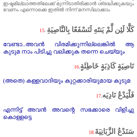
ഇഷ്ടമില്ലാത്തതിലേക്ക്‌ മുന്നിടാതിരിക്കാൻ ശ്രദ്ധിക്കുകയും
വേണം എന്നൊക്കെ ഇതിൽ നിന്ന് മനസിലാക്കാം
كَلَّا لَئِن لَّمْ يَنتَهِ لَنَسْفَعًا بِالنَّاصِيَةِ
15
.
വേണ്ടാ..അവൻ വിരമിക്കുന്നില്ലെങ്കിൽ ആ
കുടുമ നാം പിടിച്ചു വലിക്കുക തന്നെ ചെയ്യും
نَاصِيَةٍ كَاذِبَةٍ خَاطِئَةٍ
16
.
(
അതെ) കള്ളവാദിയും കുറ്റക്കാരിയുമായ കുടുമ
فَلْيَدْعُ نَادِيَه
17
.
എന്നിട്ട്‌ അവൻ അവന്റെ സഭക്കാരെ വിളിച്ചു
കൊള്ളട്ടെ
سَنَدْعُ الزَّبَانِيَةَ
18.