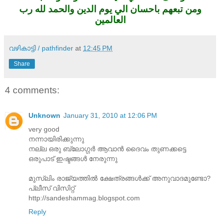
ومن تبعهم باحسان الي يوم الدين والحمد لله رب
العالمين
വഴികാട്ടി / pathfinder
at
12:45 PM
Share
4 comments:
Unknown
January 31, 2010 at 12:06 PM
very good
നന്നായിരിക്കുന്നു
നല്ല ഒരു ബ്ലോഗ്ഗര്‍ ആവാന്‍ ദൈവം തുണക്കട്ടെ
ഒരുപാട് ഇഷ്ടങ്ങള്‍ നേരുന്നു
മുസ്ലിം രാജ്യത്തില്‍ ക്ഷേത്രങ്ങള്‍ക്ക് അനുവാദമുണ്ടോ?
പ്ലീസ് വിസിറ്റ്
http://sandeshammag.blogspot.com
Reply