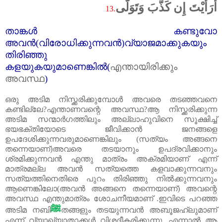
أَرَأَيْتَ إِن كَذَّبَ وَتَوَلَّى
13.
താങ്കൾ കണ്ടുവോ
അവൻ(വിരോധിക്കുന്നവൻ)വ്യാജമാക്കുകയും
തിരിഞ്ഞു
കളയുകയുമാണെങ്കിൽ(
എന്തായിരിക്കും
അവസ്ഥ
)
ഒരു അടിമ നിസ്ക്കരിക്കുമ്പോൾ അവരെ തടഞ്ഞവനെ
കണ്ടില്ലേ
?
എന്താണവന്റെ അവസ്ഥ
?
ആ നിസ്ക്കരിക്കുന്ന
അടിമ സന്മാർഗത്തിലും അല്ലാഹുവിനെ സൂക്ഷിച്ച്‌
ഭയഭക്തിയോടെ ജീവിക്കാൻ ജനങ്ങളെ
ഉപദേശിക്കുന്നവരുമാണെങ്കിലും (സത്യം അങ്ങനെ
തന്നെയാണ്)അവരെ തടയാനും ഉപദ്രവിക്കാനും
ശ്രമിക്കുന്നവൻ എന്തു മാത്രം അക്രമിയാണ് എന്ന്
മാത്രമല്ല അവൻ സത്യത്തെ കളവാക്കുന്നവനും
സത്യത്തിനെതിരെ പുറം തിരിഞ്ഞു നിൽക്കുന്നവനും
ആണെങ്കിലോ(അവൻ അങ്ങനെ തന്നെയാണ്) അവന്റെ
അവസ്ഥ എന്തുമാത്രം ശോചനീയമാണ് .ഇവിടെ പറഞ്ഞ
ﷺ
അടിമ നബി
തങ്ങളും തടയുന്നവൻ അബൂജഹ്‌ലുമാണ്
എന്ന് വ്യാഖ്യാതാക്കൾ വിശദീകരിക്കുന്നു. എന്നാൽ ആ