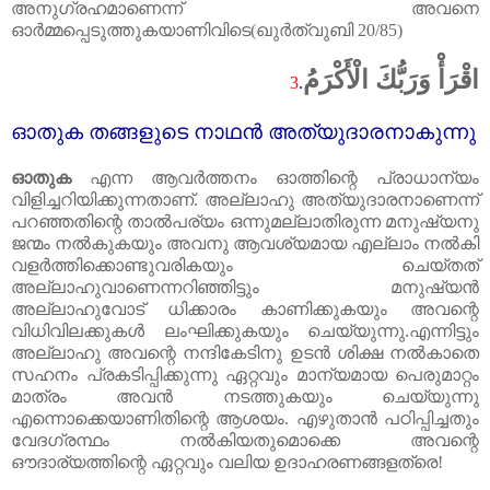
അനുഗ്രഹമാണെന്ന് അവനെ
ഓർമ്മപ്പെടുത്തുകയാണിവിടെ(ഖുർത്വുബി
20/85)
اقْرَأْ وَرَبُّكَ الْأَكْرَمُ
3
.
ഓതുക തങ്ങളുടെ നാഥൻ അത്യുദാരനാകുന്നു
ഓതുക
എന്ന ആവർത്തനം ഓത്തിന്റെ പ്രാധാന്യം
വിളിച്ചറിയിക്കുന്നതാണ്. അല്ലാഹു അത്യുദാരനാണെന്ന്
പറഞ്ഞതിന്റെ താൽപര്യം ഒന്നുമല്ലാതിരുന്ന മനുഷ്യനു
ജന്മം നൽകുകയും അവനു ആവശ്യമായ എല്ലാം നൽകി
വളർത്തിക്കൊണ്ടുവരികയും ചെയ്തത്‌
അല്ലാഹുവാണെന്നറിഞ്ഞിട്ടും മനുഷ്യൻ
അല്ലാഹുവോട്‌ ധിക്കാരം കാണിക്കുകയും അവന്റെ
വിധിവിലക്കുകൾ ലംഘിക്കുകയും ചെയ്യുന്നു.എന്നിട്ടും
അല്ലാഹു അവന്റെ നന്ദികേടിനു ഉടൻ ശിക്ഷ നൽകാതെ
സഹനം പ്രകടിപ്പിക്കുന്നു ഏറ്റവും മാന്യമായ പെരുമാറ്റം
മാത്രം അവൻ നടത്തുകയും ചെയ്യുന്നു
എന്നൊക്കെയാണിതിന്റെ ആശയം. എഴുതാൻ പഠിപ്പിച്ചതും
വേദഗ്രന്ഥം നൽകിയതുമൊക്കെ അവന്റെ
ഔദാര്യത്തിന്റെ ഏറ്റവും വലിയ ഉദാഹരണങ്ങളത്രെ!