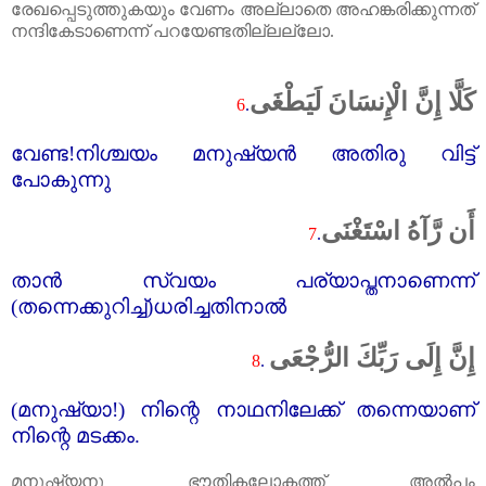
രേഖപ്പെടുത്തുകയും വേണം അല്ലാതെ അഹങ്കരിക്കുന്നത്‌
നന്ദികേടാണെന്ന് പറയേണ്ടതില്ലല്ലോ.
كَلَّا إِنَّ الْإِنسَانَ لَيَطْغَى
6
.
വേണ്ട!നിശ്ചയം മനുഷ്യൻ അതിരു വിട്ട്‌
പോകുന്നു
أَن رَّآهُ اسْتَغْنَى
7
.
താൻ സ്വയം പര്യാപ്തനാണെന്ന്
(തന്നെക്കുറിച്ച്‌)ധരിച്ചതിനാൽ
إِنَّ إِلَى رَبِّكَ الرُّجْعَى
8
.
(
മനുഷ്യാ!) നിന്റെ നാഥനിലേക്ക്‌ തന്നെയാണ്
നിന്റെ മടക്കം.
മനുഷ്യനു ഭൗതികലോകത്ത്‌ അൽപം