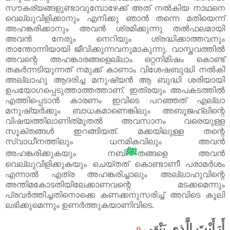
സൗകര്യങ്ങളുണ്ടാവുമ്പോഴേക്ക്‌ അത്‌ നൽകിയ നാഥനെ
വെല്ലുവിളിക്കാനും എനിക്കു ഞാൻ തന്നെ മതിയെന്ന്
അഹങ്കരിക്കാനും അവൻ ശ്രമിക്കുന്നു തൽഫലമായി
അവൻ നേരും നെറിയും ശ്രദ്ധിക്കാത്തവനും
താന്തോന്നിയായി ജീവിക്കുന്നവനുമാകുന്നു. വാസ്തവത്തിൽ
അവന്റെ അഹങ്കാരങ്ങളെല്ലാം ഒറ്റനിമിഷം കൊണ്ട്‌
തകർന്നടിയുന്നത് നമുക്ക്‌ കാണാം വിശേഷബുദ്ധി നൽകി
അല്ലാഹു ആദരിച്ച മനുഷ്യൻ ആ ബുദ്ധി ശരിയായി
ഉപയോഗപ്പെടുത്താത്തത്താണ്. ഇത്രയും അപകടത്തിൽ
എത്തിപ്പെടാൻ കാരണം ഇവിടെ പറഞ്ഞത്‌ എല്ലാ
മനുഷ്യർക്കും ബാധകമാണെങ്കിലും അബൂജഹ്‌ലിന്റെ
വിഷയത്തിലാണിത്‌മുതൽ അവസാനം വരെയുള്ള
സൂക്തങ്ങൾ ഇറങ്ങിയത്‌. മക്കയിലുള്ള തന്റെ
സ്വാധീനത്തിലും ധനമികവിലും അവൻ
ﷺ
അഹങ്കരിക്കുകയും നബി
തങ്ങളെ അവൻ
വെല്ലുവിളിക്കുകയും ചെയ്തത്‌ കൊണ്ടാണീ പരാമർശം
എന്നാൽ എത്ര അഹങ്കരിച്ചാലും അല്ലാഹുവിന്റെ
അന്തിമകോടതിയിലേക്കാണവന്റെ മടക്കമെന്നും
പ്രവർത്തിച്ചതിനൊക്കെ കണക്കനുസരിച്ച്‌ അവിടെ കൂലി
ലഭിക്കുമെന്നും ഉണർത്തുകയാണിവിടെ.
أَرَأَيْتَ الَّذِي يَنْهَى
9
.