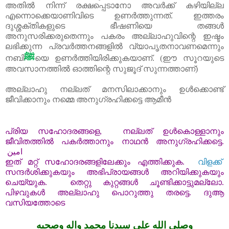
അതിൽ നിന്ന് രക്ഷപ്പെടാനോ അവർക്ക്‌ കഴിയില്ല
എന്നൊക്കെയാണിവിടെ ഉണർത്തുന്നത്‌. ഇത്തരം
ദുശ്ശക്തികളുടെ ഭീഷണിയെ തങ്ങൾ
അനുസരിക്കരുതെന്നും പകരം അല്ലാഹുവിന്റെ ഇഷ്ടം
ലഭിക്കുന്ന പ്രവർത്തനങ്ങളിൽ വ്യാപൃതനാവണമെന്നും
ﷺ
നബി
യെ ഉണർത്തിയിരിക്കുകയാണ്. (ഈ സൂറയുടെ
അവസാനത്തിൽ ഓത്തിന്റെ സുജൂദ്‌ സുന്നത്താണ്)
അല്ലാഹു നല്ലത്‌ മനസിലാക്കാനും ഉൾക്കൊണ്ട്‌
ജീവിക്കാനും നമ്മെ അനുഗ്രഹിക്കട്ടെ ആമീൻ
പ്രിയ
സഹോദരങ്ങളെ
,
നല്ലത്
ഉൾകൊള്ളാ
നും
ജീവിതത്തിൽ
പകർത്താനും
നാഥൻ
അനുഗ്രഹിക്കട്ടെ
.
امين
ഇത്
മറ്റ്
സഹോദരങ്ങളിലേക്കും
എത്തിക്കുക
.
വിളക്ക്
സന്ദർശിക്കുകയും
അഭിപ്രായങ്ങൾ
അറിയിക്കുകയും
ചെയ്യുക
.
തെറ്റു
കുറ്റങ്ങൾ
ചൂണ്ടിക്കാട്ടുമല്ലോ
.
പിഴവുകൾ
അല്ലാഹു
പൊറുത്തു
തരട്ടെ
.
ദുആ
വസിയത്തോടെ
وصلى الله علي سيدنا محمد واله وصحبه