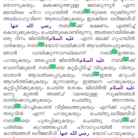
തോന്നുകയും മക്കക്കടുത്തുള്ള ജബലുന്നൂർ എന്ന
ﷺ
മലയിലെ ഹിറാ ഗുഹയിൽ നബി
തുടരെ ഒറ്റക്കിരുന്ന്
അല്ലാഹുവിനെ ആരാധിക്കുകയും ഇടക്കിടെ ഖദീജബീവി
ﷺ
رضي الله عنها
ന
ബി
ക്ക്‌ ഭക്ഷണം എത്തിച്ച്
കൊടുക്കുകയും ചെയ്തുകൊണ്ടിരുന്നു. അങ്ങനെയിരിക്കെ
ഒരു ദിനം ജിബ്‌രീൽ
عليه السلام
എന്ന മലക്ക്‌ ഗുഹയിൽ
ﷺ
വരികയും നബി
യോട്‌ വായിക്കാൻ ആവശ്യപ്പെടുകയും
,
ﷺ
ഞാൻ വായിക്കുന്നവനല്ലെന്ന് നബി
ഉത്തരം
ﷺ
പറയുകയും അപ്പോൾ ജിബ്‌രീൽ
عليه السلام
നബി
ക്ക്‌
ﷺ
വേദനിക്കുമാർ നബി
യെ കൂട്ടിപ്പിടിച്ച്‌ വിടുകയും വിണ്ടും
ﷺ
ഓതാൻ ആവശ്യപ്പെടുകയും നബി
ഇതേ മറുപടി
ആവർത്തിക്കുകയും മൂന്നാമതും ഇങ്ങനെ പറയുകയും
കൂട്ടിപ്പിടിക്കുകയും ചെയ്ത ശേഷം ജിബ്‌രീൽ
عليه السلام
ഒന്നു മുതൽ അഞ്ച്‌ വരെയുള്ള സൂക്തങ്ങൾ
ഓതിക്കൊടുക്കുകയും ചെയ്തു. അനന്തരം
ﷺ
നബി
വിറച്ച്കൊണ്ട്‌ വീട്ടിലെത്തുകയും എനിക്ക്‌ പുതച്ച്‌
തരുവീൻ എന്ന് പറയുകയും ചെയ്തു.ഖദീജബീവി
ﷺ
ﷺ
നബി
യെ പുതപ്പിക്കുകയും ചെയ്തു. നബി
ക്ക്‌
പരിഭ്രമം കുറഞ്ഞപ്പോൾ ഹിറാഗുഹയിൽ നടന്ന
കാര്യങ്ങൾ ഖദീജബീ‍വി
رضي الله عنها
യോട്‌ പറയുകയും