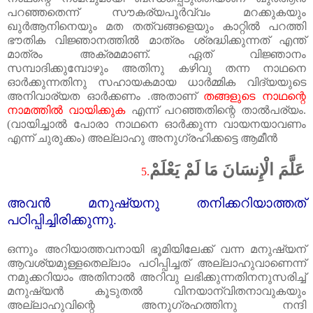
പറഞ്ഞതെന്ന് സൗകര്യപൂർവ്വം മറക്കുകയും
ഖുർആനിനെയും മത തത്വങ്ങളെയും കാറ്റിൽ പറത്തി
ഭൗതിക വിജ്ഞാനത്തിൽ മാത്രം ശ്രദ്ധിക്കുന്നത്‌ എന്ത്‌
മാത്രം അക്രമമാണ്. ഏത്‌ വിജ്ഞാനം
സമ്പാദിക്കുമ്പോഴും അതിനു കഴിവു തന്ന നാഥനെ
ഓർക്കുന്നതിനു സഹായകമായ ധാർമ്മിക വിദ്യയുടെ
അനിവാര്യത ഓർക്കണം .അതാണ്
തങ്ങളുടെ നാഥന്റെ
നാമത്തിൽ വായിക്കുക
എന്ന് പറഞ്ഞതിന്റെ താൽപര്യം.
(വായിച്ചാൽ പോരാ നാഥനെ ഓർക്കുന്ന വായനയാവണം
എന്ന് ചുരുക്കം) അല്ലാഹു അനുഗ്രഹിക്കട്ടെ ആമീൻ
عَلَّمَ الْإِنسَانَ مَا لَمْ يَعْلَمْ
5.
അവൻ മനുഷ്യനു തനിക്കറിയാത്തത്‌
പഠിപ്പിച്ചിരിക്കുന്നു.
ഒന്നും അറിയാത്തവനായി ഭൂമിയിലേക്ക്‌ വന്ന മനുഷ്യന്
ആവശ്യമുള്ളതെല്ലാം പഠിപ്പിച്ചത്‌ അല്ലാഹുവാണെന്ന്
നമുക്കറിയാം അതിനാൽ അറിവു ലഭിക്കുന്നതിനനുസരിച്ച്‌
മനുഷ്യൻ കൂടുതൽ വിനയാന്വിതനാവുകയും
അല്ലാഹുവിന്റെ അനുഗ്രഹത്തിനു നന്ദി