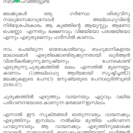
ﷺ
നബി
പറഞ്ഞിട്ടുണ്ട്‌.
മലക്കുകൾ ഒരു ഗർഭസ്ഥ ശിശുവിനു
നാലുമാസമാവുമ്പോൾ അല്ലാഹുവിന്റെ
നിർദ്ദേശപ്രകാരം ആ കുഞ്ഞിന്റെ ആയുസ്സും ആണോ
പെണ്ണോ എന്നതും ഭക്ഷണവും വിജയിയോ പരാജയിയോ
എന്നും എഴുതുമെന്നും ഹദീസിൽ കാണാം.
നാം ചെയ്യുന്ന ഓരോകാര്യവും ബഹുമാനികളായ
മാലാഖമാർ എഴുതിക്കൊണ്ടിരുക്കുന്നതായി ഖുർആൻ
വിശദീകരിക്കുന്നു.മനുഷ്യനും പേനകൊണ്ട്‌
എഴുതുന്നു.ചുരുക്കത്തിൽ ഖലം എന്നതിൽ മൂന്നെണ്ണം
കാണാം (
1)
അല്ലാഹു ആദ്യമായി സൃഷ്ടിച്ചത്‌(
2)​
മലക്കുകളുടെ പേന(
3)
മനുഷ്യരുടെ പേന(ഖുർത്വുബി
20/86-87)
ചുരുക്കത്തിൽ എഴുത്തും വായനയും ഏറ്റവും വലിയ
പരിഗണനയോടെ കാണുന്ന മതമാണ് ഇസ്‌ലാം
എന്നാൽ ഈ സൂക്തങ്ങൾ ഓതുന്നവരും വായനക്കും
എഴുത്തിനും ഇസ്‌ലാം നൽകിയ മുന്തിയ പരിഗണന
പറയുന്നവരും ആ വായനക്കും എഴുത്തിനുമൊക്കെ
നാഥന്റെ നാമവുമായി ബന്ധപ്പെടുത്തിയാണ് ഖുർആൻ