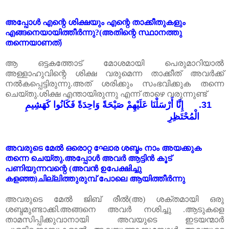
അപ്പോൾ
എന്റെ
ശിക്ഷയും
എന്റെ
താക്കീതുകളും
എങ്ങനെയായിത്തീർന്നു
?(
അതിന്റെ
സ്ഥാനത്തു
തന്നെയാണത്
)
ആ ഒട്ടകത്തോട് മോശമായി പെരുമാറിയാൽ
അള്ളാഹുവിന്റെ ശിക്ഷ വരുമെന്ന താക്കീത് അവർക്ക്
നൽകപ്പെട്ടിരുന്നു.അത് ശരിക്കും സംഭവിക്കുക തന്നെ
ചെയ്തു.ശിക്ഷ എന്തായിരുന്നു എന്ന് താഴെ വരുന്നുണ്ട്
إِنَّا أَرْسَلْنَا عَلَيْهِمْ صَيْحَةً وَاحِدَةً فَكَانُوا كَهَشِيمِ
31.
الْمُحْتَظِرِ
അവരുടെ
മേൽ
ഒരൊറ്റ
ഘോര
ശബ്ദം
നാം
അയക്കുക
തന്നെ
ചെയ്തു
.
അപ്പോൾ
അവർ
ആട്ടിൻ
കൂട്
പണിയുന്നവന്റെ
(
അവൻ
ഉപേക്ഷിച്ചു
കളഞ്ഞ
)
ചില്ലിത്തുരുമ്പ്
പോലെ
ആയിത്തീർന്നു
അവരുടെ മേൽ ജിബ് രീൽ(അ) ശക്തമായി ഒരു
ശബ്ദമുണ്ടാക്കി.അങ്ങനെ അവർ നശിച്ചു .ആടുകളെ
താമസിപ്പിക്കുവാനായി
അവയുടെ
ഇടയന്മാർ