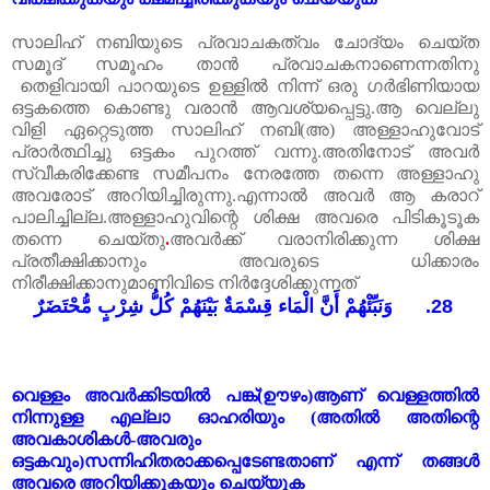
സാലിഹ്
നബിയുടെ
പ്രവാചകത്വം
ചോദ്യം
ചെയ്ത
സമൂദ്
സമൂഹം
താൻ
പ്രവാചകനാണെന്നതിനു
തെളിവായി
പാറയുടെ
ഉള്ളിൽ
നിന്ന്
ഒരു
ഗർഭിണിയായ
ഒട്ടകത്തെ
കൊണ്ടു
വരാൻ
ആവശ്യപ്പെട്ടു
.
ആ
വെല്ലു
വിളി
ഏറ്റെടുത്ത
സാലിഹ്
നബി
(
അ
)
അള്ളാഹുവോട്
പ്രാർത്ഥിച്ചു
ഒട്ടകം
പുറത്ത്
വന്നു
.
അതിനോട്
അവർ
സ്വീകരിക്കേണ്ട
സമീപനം
നേരത്തേ
തന്നെ
അള്ളാഹു
അവരോട്
അറിയിച്ചിരുന്നു
.
എന്നാൽ
അവർ
ആ
കരാറ്
പാലിച്ചില്ല
.
അള്ളാഹുവിന്റെ
ശിക്ഷ
അവരെ
പിടികൂടൂക
തന്നെ
ചെയ്തു
.
അവർക്ക് വരാനിരിക്കുന്ന
ശിക്ഷ
പ്രതീക്ഷിക്കാനും
അവരുടെ
ധിക്കാരം
നിരീക്ഷിക്കാനുമാണിവിടെ
നിർദ്ദേശിക്കുന്നത്
وَنَبِّئْهُمْ أَنَّ الْمَاء قِسْمَةٌ بَيْنَهُمْ كُلُّ شِرْبٍ مُّحْتَضَرٌ
28.
വെള്ളം
അവർക്കിടയിൽ
പങ്ക്
(
ഊഴം
)
ആണ്
വെള്ളത്തിൽ
നിന്നുള്ള
എല്ലാ
ഓഹരിയും
(
അതിൽ
അതിന്റെ
അവകാശികൾ
-
അവരും
ഒട്ടകവും
)
സന്നിഹിതരാക്കപ്പെടേണ്ടതാണ്
എന്ന്
തങ്ങൾ
അവരെ
അറിയിക്കുകയും
ചെയ്യുക