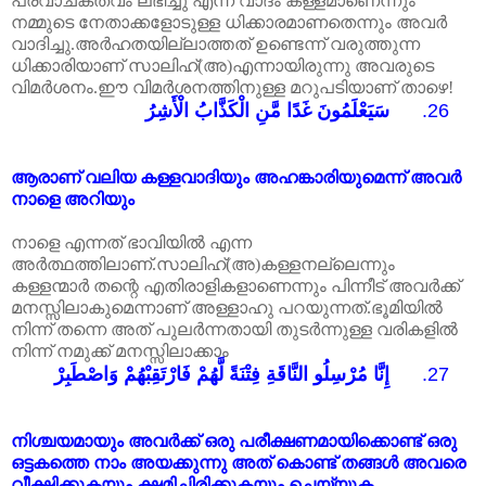
പ്രവാചകത്വം
ലഭിച്ചു
എന്ന
വാദം
കള്ളമാണെന്നും
നമ്മുടെ
നേതാക്കളോടുള്ള
ധിക്കാരമാണതെന്നും
അവർ
വാദിച്ചു.അർഹതയില്ലാത്തത് ഉണ്ടെന്ന് വരുത്തുന്ന
ധിക്കാരിയാണ് സാലിഹ്(അ)എന്നായിരുന്നു അവരുടെ
വിമർശനം.ഈ വിമർശനത്തിനുള്ള മറുപടിയാണ് താഴെ!
سَيَعْلَمُونَ غَدًا مَّنِ الْكَذَّابُ الْأَشِرُ
26.
ആരാണ്
വലിയ
കള്ളവാദിയും
അഹങ്കാരിയുമെന്ന്
അവർ
നാളെ
അറിയും
നാളെ
എന്നത്
ഭാവിയിൽ
എന്ന
അർത്ഥത്തിലാണ്
.
സാലിഹ്
(
അ
)
കള്ളനല്ലെന്നും
കള്ളന്മാർ
തന്റെ
എതിരാളികളാണെന്നും
പിന്നീട്
അവർക്ക്
മനസ്സിലാകുമെന്നാണ്
അള്ളാഹു
പറയുന്നത്
.
ഭൂമിയിൽ
നിന്ന്
തന്നെ
അത്
പുലർന്നതായി
തുടർന്നുള്ള
വരികളിൽ
നിന്ന്
നമുക്ക്
മനസ്സിലാക്കാം
إِنَّا مُرْسِلُو النَّاقَةِ فِتْنَةً لَّهُمْ فَارْتَقِبْهُمْ وَاصْطَبِرْ
27.
നിശ്ചയമായും
അവർക്ക്
ഒരു
പരീക്ഷണമായിക്കൊണ്ട്
ഒരു
ഒട്ടകത്തെ
നാം
അയക്കുന്നു
അത്
കൊണ്ട്
തങ്ങൾ
അവരെ
വീക്ഷിക്കുകയും
ക്ഷമിച്ചിരിക്കുകയും
ചെയ്യുക