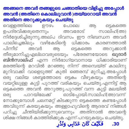
അങ്ങനെ
അവർ
തങ്ങളുടെ
ചങ്ങാതിയെ
വിളിച്ചു
അപ്പോൾ
അവൻ
(
അതിനെ
കൊല്ലുവാൻ
)
തയ്യാറായി
അവൻ
അതിനെ
അറുക്കുകയും
ചെയ്തു
വെള്ളത്തിലെ
ഊഴം
പോലെ
ആ
ഒട്ടകത്തെ
ഉപദ്രവിക്കരുതെന്നും
അവരോട്
സാലിഹ്
(
അ
)
നിർദ്ദേശിച്ചിരുന്നു
.
അല്പ
ദിവസം
ഈ
നിബന്ധന
അവർ
പാലിച്ചെങ്കിലും
വഴികേടിന്റെ
ധിക്കാരം
കാരണത്താൽ
പിന്നീട്
അവർ
ആ
ഒട്ടകത്തെ
അറുക്കാൻ
തീരുമാനിച്ചുഎല്ലാവരുടെയും പ്രേരണയോടെ
ഖുദാർ
ബിൻസാലിഫ്
എന്ന നിർഭാഗ്യവാനായ ധിക്കാരിയാണ്
മരത്തിന്റെ മറവിൽ മറഞ്ഞു നിന്ന് അമ്പെയ്ത് കാലിനു
മുറിവാക്കി വാളെടുത്ത് കുതി ഞെരമ്പ് മുറിച്ചു.അപ്പോൾ
ഒരു വലിയ ശബ്ദത്തോടെ ഒട്ടകം വീഴുകയും അതിന്റെ
വയറ്റിലുള്ള കുട്ടി പുറത്ത് വരികയും ചെയ്തു.എന്നിട്ട് ആ
ഒട്ടകത്തെ അവൻ അറുത്തു.പുറത്ത് വന്ന കുട്ടി മലയിൽ
ഒരു പാറയിലേക്ക് ഓടിപ്പോയി.സാലിഹ്(അ)വന്ന്
നോക്കുമ്പോൾ ചലനമറ്റ് കിടക്കുന്ന ഒട്ടകത്തെ കണ്ടപ്പോൾ
അവിടുന്ന് കരയുകയും അള്ളാഹുവിന്റെ ആദരവ് നിങ്ങൾ
പറിച്ചു ചീന്തിയിരിക്കുന്നുവെന്നും അതിനാൽ അവന്റെ
ശിക്ഷ നിങ്ങൾ കാത്തിരിക്കുക എന്ന് പറയുകയും ചെയ്തു.
فَكَيْفَ كَانَ عَذَابِي وَنُذُرِ
30.