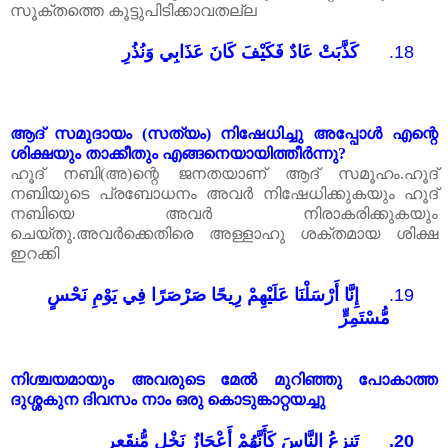
സൂക്തത്തെ കൂട്ടുപിടിക്കാവതല്ല
كَذَّبَتْ عَادٌ فَكَيْفَ كَانَ عَذَابِي وَنُذُرِ
18.
ആദ്
സമുദായം
(
സത്യം
)
നിഷേധിച്ചു
അപ്പോൾ
എന്റെ
ശിക്ഷയും
താക്കീതും
എങ്ങനെയായിത്തീർന്നു
?
ഹൂദ്
നബി
(
അ
)
ന്റെ
ജനതയാണ്
ആദ്
സമൂഹം
.
ഹൂദ്
നബിയുടെ
പ്രബോധനം
അവർ
നിഷേധിക്കുകയും
ഹൂദ്
നബിയെ
അവർ
നിരാകരിക്കുകയും
ചെയ്തു.അവർക്കെതിരെ അള്ളാഹു ശക്തമായ ശിക്ഷ
ഇറക്കി
إِنَّا أَرْسَلْنَا عَلَيْهِمْ رِيحًا صَرْصَرًا فِي يَوْمِ نَحْسٍ
19.
مُّسْتَمِرٍّ
നിശ്ചയമായും
അവരുടെ
മേൽ
മുറിഞ്ഞു
പോകാത്ത
ദുശ്ശകുന
ദിവസം
നാം
ഒരു
കൊടുങ്കാറ്റയച്ചു
تَنزِعُ النَّاسَ كَأَنَّهُمْ أَعْجَازُ نَخْلٍ مُّنقَعِرٍ
20.