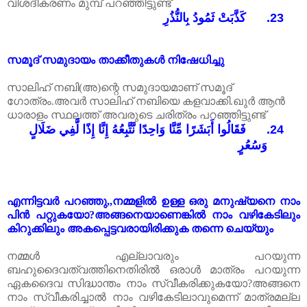
വിശദീകരണം
മുമ്പ്
പറഞ്ഞിട്ടുണ്ട്
كَذَّبَتْ ثَمُودُ بِالنُّذُرِ
23.
സമൂദ്
സമുദായം
താക്കീതുകൾ
നിഷേധിച്ചു
സാലിഹ്
നബി
(
അ
)
ന്റെ
സമുദായമാണ്
സമൂദ്
ഗോത്രം
.
അവർ
സാലിഹ്
നബിയെ
കളവാക്കി
.
ഖുർ
ആൻ
ധാരാളം
സ്ഥലത്ത്
അവരുടെ
ചരിത്രം
പറഞ്ഞിട്ടുണ്ട്
فَقَالُوا أَبَشَرًا مِّنَّا وَاحِدًا نَّتَّبِعُهُ إِنَّا إِذًا لَّفِي ضَلَالٍ
24.
وَسُعُرٍ
എന്നിട്ടവർ
പറഞ്ഞു
,,
നമ്മളിൽ
ഉള്ള
ഒരു
മനുഷ്യനെ
നാം
പിൻ
പറ്റുകയോ
?
അങ്ങനെയാണെങ്കിൽ
നാം
വഴികേടിലും
കിറുക്കിലും
അകപ്പെട്ടവരായിരിക്കുക
തന്നെ
ചെയ്യും
നമ്മൾ
എല്ലാവരും
പറയുന്ന
ബഹുദൈവത്വത്തിനെതിരിൽ
ഒരാൾ
മാത്രം
പറയുന്ന
ഏകദൈവ
സിദ്ധാന്തം
നാം
സ്വീകരിക്കുകയോ
?
അങ്ങനെ
നാം സ്വീകരിച്ചാൽ നാം വഴികേടിലാവുമെന്ന് മാത്രമല്ല