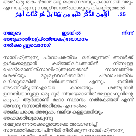
അത് ഒരു തരം ഭ്രാന്തിന്റെ ലക്ഷണമായും കാണേണ്ടി വരും
എന്നായിരുന്നു സമൂദ് ഗോത്രക്കാരുടെ വിലയിരുത്തൽ
أَؤُلْقِيَ الذِّكْرُ عَلَيْهِ مِن بَيْنِنَا بَلْ هُوَ كَذَّابٌ أَشِرٌ
25.
നമ്മുടെ
ഇടയിൽ
നിന്ന്
അദ്ദേഹത്തിനു
(
പ്രത്യേകം
)
ബോധനം
നൽകപ്പെട്ടുവെന്നോ
?
സാലിഹ്
(
അ
)
നു
പ്രവാചകത്വം
ലഭിക്കുന്നത്
അവർക്ക്
ഉൾക്കൊള്ളാൻ
കഴിഞ്ഞില്ല
.
അതിൽ
നിന്നുള്ള
ചോദ്യമാണിത്
.
സാലിഹ്
(
അ
)
നേക്കാൾ
സാമ്പത്തിക
ശേഷിയും
മറ്റുമുള്ളവർക്കല്ലേ
പ്രവാചകത്വം
ലഭിക്കുമെങ്കിൽ
ലഭിക്കേണ്ടത്
എന്നും
ഇതിൽ
അടങ്ങിയിട്ടുണ്ട്
.
എല്ലാ
കാലത്തും
ശത്രുക്കൾ
ഉന്നയിക്കാറുള്ള
ഒരു
ദുർ
ന്യായമാണിത്
.
അള്ളാഹുവിന്റെ
മറുപടി
ആർക്കാണീ
മഹാ സ്ഥാനം
നൽകേണ്ടത്
എന്ന്
അവനു
നന്നായി
അറിയാം
എന്നത്രെ
അല്ല
,
പക്ഷെ
അദ്ദേഹം
വലിയ
കള്ളവാദിയും
അഹങ്കാരിയുമാകുന്നു
നമ്മുടെ
നേതാക്കളെയൊക്കെ
അവഗണിച്ച്
സാമ്പത്തികമായി
പിന്നിൽ
നിൽക്കുന്ന
സാലിഹ്
(
അ
)
നു