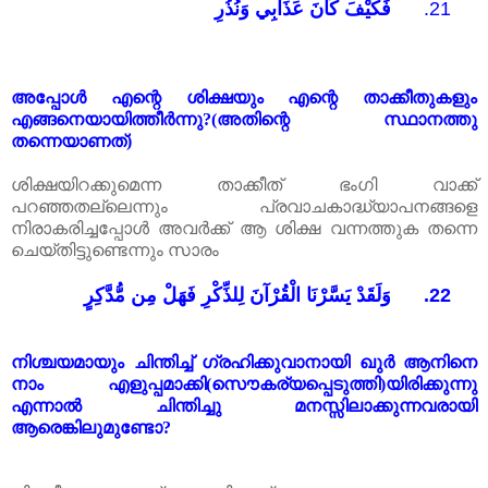
فَكَيْفَ كَانَ عَذَابِي وَنُذُرِ
21.
അപ്പോൾ
എന്റെ
ശിക്ഷയും
എന്റെ
താക്കീതുകളും
എങ്ങനെയായിത്തീർന്നു
?(
അതിന്റെ
സ്ഥാനത്തു
തന്നെയാണത്
)
ശിക്ഷയിറക്കുമെന്ന
താക്കീത്
ഭംഗി
വാക്ക്
പറഞ്ഞതല്ലെന്നും
പ്രവാചകാദ്ധ്യാപനങ്ങളെ
നിരാകരിച്ചപ്പോൾ
അവർക്ക്
ആ
ശിക്ഷ
വന്നത്തുക
തന്നെ
ചെയ്തിട്ടുണ്ടെന്നും
സാരം
وَلَقَدْ يَسَّرْنَا الْقُرْآنَ لِلذِّكْرِ فَهَلْ مِن مُّدَّكِرٍ
22.
നിശ്ചയമായും
ചിന്തിച്ച്
ഗ്രഹിക്കുവാനായി
ഖുർ
ആനിനെ
നാം
എളുപ്പമാക്കി
(
സൌകര്യപ്പെടുത്തി
)
യിരിക്കുന്നു
എന്നാൽ
ചിന്തിച്ചു
മനസ്സിലാക്കുന്നവരായി
ആരെങ്കിലുമുണ്ടോ
?