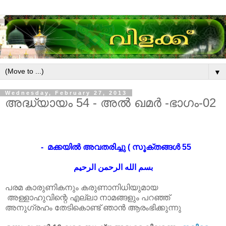
▼
Wednesday, February 27, 2013
അദ്ധ്യായം 54 - അൽ ഖമർ -ഭാഗം-02
മക്കയിൽ അവതരിച്ചു ( സൂക്തങ്ങൾ 55 -
بسم الله الرحمن الرحيم
പരമ കാരുണികനും കരുണാനിധിയുമായ
അള്ളാഹുവിന്റെ എല്ലാ നാമങ്ങളും പറഞ്ഞ്
അനുഗ്രഹം തേടികൊണ്ട് ഞാൻ ആരംഭിക്കുന്നു