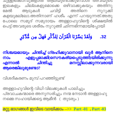
ചുള്ളിക്കൊമ്പുകളാൽ
ആലയുണ്ടാക്കുമ്പോൾ
അവയുടെ
ഇലകളും
ചില്ലകളുമൊക്കെ
ഒഴിവാക്കുകയും
അതിനു
മേൽ
ആടുകൾ
ചവിട്ടി
അതിനെ
നുറുക്കി
കളയുമല്ലോ
.
അതിനാണ്
ഹശീം
എന്ന്
പറയുന്നത്
.
അതു
പോലെ
സമൂദ്
സമുദായം
അള്ളാഹുവിന്റെ
ശിക്ഷയിൽ
പെട്ട്
അവരുടെ
ശരീരം
നുറുങ്ങി
ഛിന്നഭിന്നമായിപ്പോയി
وَلَقَدْ يَسَّرْنَا الْقُرْآنَ لِلذِّكْرِ فَهَلْ مِن مُّدَّكِرٍ
32.
നിശ്ചയമായും
ചിന്തിച്ച്
ഗ്രഹിക്കുവാനായി
ഖുർ
ആനിനെ
നാം
എളുപ്പമാക്കി
(
സൌകര്യപ്പെടുത്തി
)
യിരിക്കുന്നു
എന്നാൽ
ചിന്തിച്ചു
മനസ്സിലാക്കുന്നവരായി
ആരെങ്കിലുമുണ്ടോ
?
വിശദീകരണം മുമ്പ് പറഞ്ഞിട്ടുണ്ട്
അള്ളാഹുവിന്റെ വിധി വിലക്കുകൾ പാലിച്ചും
പ്രവാചകന്മാരെ അനുസരിച്ചും നന്മ നേടാൻ അള്ളാഹു
നമ്മെ സഹായിക്കട്ടെ ആമീൻ ( തുടരും )
മറ്റു ഭാഗങ്ങൾ ഇവിടെ വായിക്കാം -->>
Part -01
,
Part -03