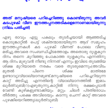
അത്
മനുഷ്യരെ
പറിച്ചെറിഞ്ഞു
കൊണ്ടിരുന്നു
അവർ
കടപുഴകി
വീണ
ഈത്തപ്പനത്തടികളെന്നോണമായിരുന്നു
(
നിലം
പതിച്ചത്
)
ഏഴു
രാവും
എട്ടു
പകലും
തുടർച്ചയായി
ആഞ്ഞടിച്ച
കൊടുങ്കാറ്റിൽ
പെട്ട്
ശക്തന്മാരായിരുന്ന
ആദ്
സമൂഹം
ഈത്തപ്പനകൾ
കട
പുഴകി
വീണത്
പോലെ
വീണു
മരിച്ചു
.
അവരെ
സംബന്ധിച്ചിടത്തോളം
അതൊരു
ദുശ്ശകുന
ദിനം
തന്നെ .മുറിഞ്ഞു പോകാത്ത ദുശ്ശകുനം എന്നതിനു
ആ ദിനം മുഴുവൻ നീണ്ടു നിന്നത് എന്നും ഇവിടെ തുടങ്ങിയ
ശിക്ഷ മുറിയാതെ നരകം വരെ തുടരുമെന്നും(അവിടം
മുതൽ പിന്നെ ശിക്ഷ മാത്രമേ
ഉണ്ടാവൂ)വ്യാഖ്യാനമുണ്ട്.മനുഷ്യരെ പറിച്ചെറിയുന്ന
കാറ്റ് അടിച്ചു എന്നതിന്റെ വ്യാഖ്യാനത്തിൽ ഇമാം
ഖുർത്വുബി(റ)എഴുതുന്നു,കാറ്റിൽ നിന്നു രക്ഷപ്പെടാൻ
വേണ്ടി കുഴികളുണ്ടാക്കിയും മറ്റും ചിലർ പ്രതിരോധം
തീർത്തു പക്ഷെ അവിടെയും കടന്നു ചെന്ന് കാറ്റ് അവരെ
പുഴക്കിയെറിഞ്ഞു(ഖുർത്വുബി)