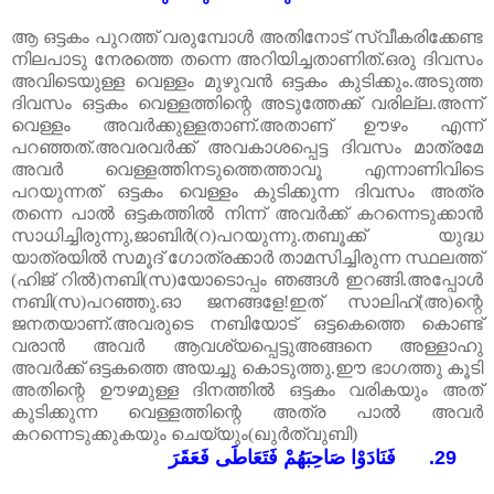
ആ
ഒട്ടകം
പുറത്ത്
വരുമ്പോൾ
അതിനോട്
സ്വീകരിക്കേണ്ട
നിലപാടു
നേരത്തെ
തന്നെ
അറിയിച്ചതാണിത്.ഒരു ദിവസം
അവിടെയുള്ള വെള്ളം മുഴുവൻ ഒട്ടകം കുടിക്കും.അടുത്ത
ദിവസം ഒട്ടകം വെള്ളത്തിന്റെ അടുത്തേക്ക് വരില്ല.അന്ന്
വെള്ളം അവർക്കുള്ളതാണ്.അതാണ് ഊഴം എന്ന്
പറഞ്ഞത്.അവരവർക്ക് അവകാശപ്പെട്ട ദിവസം മാത്രമേ
അവർ വെള്ളത്തിനടുത്തെത്താവൂ എന്നാണിവിടെ
പറയുന്നത് ഒട്ടകം വെള്ളം കുടിക്കുന്ന ദിവസം അത്ര
തന്നെ പാൽ ഒട്ടകത്തിൽ നിന്ന് അവർക്ക് കറന്നെടുക്കാൻ
സാധിച്ചിരുന്നു,ജാബിർ(റ)പറയുന്നു.തബൂക്ക് യുദ്ധ
യാത്രയിൽ സമൂദ് ഗോത്രക്കാർ താമസിച്ചിരുന്ന സ്ഥലത്ത്
(ഹിജ് റിൽ)നബി(സ)യോടൊപ്പം ഞങ്ങൾ ഇറങ്ങി.അപ്പോൾ
നബി(സ)പറഞ്ഞു.ഓ ജനങ്ങളേ!ഇത് സാലിഹ്(അ)ന്റെ
ജനതയാണ്.അവരുടെ നബിയോട് ഒട്ടകെത്തെ കൊണ്ട്
വരാൻ അവർ ആവശ്യപ്പെട്ടുഅങ്ങനെ അള്ളാഹു
അവർക്ക് ഒട്ടകത്തെ അയച്ചു കൊടുത്തു.ഈ ഭാഗത്തു കൂടി
അതിന്റെ ഊഴമുള്ള ദിനത്തിൽ ഒട്ടകം വരികയും അത്
കുടിക്കുന്ന വെള്ളത്തിന്റെ അത്ര പാൽ അവർ
കറന്നെടുക്കുകയും ചെയ്യും(ഖുർത്വുബി)
فَنَادَوْا صَاحِبَهُمْ فَتَعَاطَى فَعَقَرَ
29.