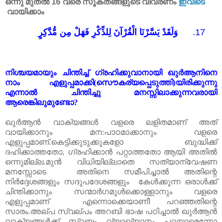
ഒന്നു മുതൽ 16 വരെ സൂക്തങ്ങളുടെ വിവരണം
ഇവിടെ
വായിക്കാം
وَلَقَدْ يَسَّرْنَا الْقُرْآنَ لِلذِّكْرِ فَهَلْ مِن مُّدَّكِرٍ
17.
നിശ്ചയമായും
ചിന്തിച്ച്
ഗ്രഹിക്കുവാനായി
ഖുർ
ആനിനെ
നാം
എളുപ്പമാക്കി
(
സൌകര്യപ്പെടുത്തി
)
യിരിക്കുന്നു
എന്നാൽ
ചിന്തിച്ചു
മനസ്സിലാക്കുന്നവരായി
ആരെങ്കിലുമുണ്ടോ
?
ഖുർ
ആൻ
വാക്യങ്ങൾ
വളരെ
ലളിതമാണ്
അത്
വായിക്കാനും
മന
:
പാഠമാക്കാനും
വളരെ
എളുപ്പമാണ്
.
കെട്ടിക്കുടുക്കുകളോ
ബുദ്ധിക്ക്
ദഹിക്കാത്തതോ
,
ഗ്രഹിക്കാൻ
പറ്റാത്തതോ
ആയി
അതിൽ
ഒന്നുമില്ല
.
മുൻ
വിധിയില്ലാതെ
സത്യാന്വേഷണ
മനസ്സോടെ
അതിനെ
സമീപിച്ചാൽ
അതിന്റെ
നിർദ്ദേശങ്ങളും
സദുപദേശങ്ങളും
കേൾക്കുന്ന
ഒരാൾക്ക്
ചിന്തിക്കാനും
സന്മാർഗമുൾക്കൊള്ളാനും
വളരെ
എളുപ്പമാണ്
എന്നൊക്കെയാണീ
പറഞ്ഞതിന്റെ
സാരം
.
അല്പ
സ്വല്പം
അറബി
ഭാഷ
പഠിച്ചാൽ
ഖുർ
ആൻ
വാക്യങ്ങൾക്ക്
സ്വയം
വ്യാഖ്യാനം
പറയാമെന്നോ