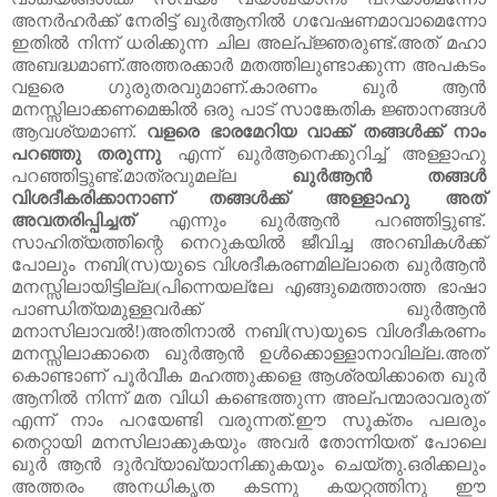
അനർഹർക്ക്
നേരിട്ട്
ഖുർ
ആനിൽ
ഗവേഷണമാവാമെന്നോ
ഇതിൽ
നിന്ന്
ധരിക്കുന്ന
ചില
അല്പ്ജ്ഞരുണ്ട്
.
അത്
മഹാ
അബദ്ധമാണ്
.
അത്തരക്കാർ
മതത്തിലുണ്ടാക്കുന്ന
അപകടം
വളരെ
ഗുരുതരവുമാണ്
.
കാരണം
ഖുർ
ആൻ
മനസ്സിലാക്കണമെങ്കിൽ
ഒരു
പാട്
സാങ്കേതിക
ജ്ഞാനങ്ങൾ
ആവശ്യമാണ്
.
വളരെ
ഭാരമേറിയ
വാക്ക്
തങ്ങൾക്ക്
നാം
പറഞ്ഞു
തരുന്നു
എന്ന്
ഖുർ
ആനെക്കുറിച്ച്
അള്ളാഹു
പറഞ്ഞിട്ടുണ്ട്
.
മാത്രവുമല്ല
ഖുർ
ആൻ
തങ്ങൾ
വിശദീകരിക്കാനാണ്
തങ്ങൾക്ക്
അള്ളാഹു
അത്
അവതരിപ്പിച്ചത്
എന്നും
ഖുർ
ആൻ
പറഞ്ഞിട്ടുണ്ട്
.
സാഹിത്യത്തിന്റെ
നെറുകയിൽ
ജീവിച്ച
അറബികൾക്ക്
പോലും
നബി
(
സ
)
യുടെ
വിശദീകരണമില്ലാതെ
ഖുർ
ആൻ
മനസ്സിലായിട്ടില്ല
(
പിന്നെയല്ലേ
എങ്ങുമെത്താത്ത
ഭാഷാ
പാണ്ഡിത്യമുള്ളവർക്ക്
ഖുർ
ആൻ
മനാസിലാവൽ
!)
അതിനാൽ
നബി
(
സ
)
യുടെ
വിശദീകരണം
മനസ്സിലാക്കാതെ
ഖുർ
ആൻ
ഉൾക്കൊള്ളാനാവില്ല
.
അത്
കൊണ്ടാണ്
പൂർവീക
മഹത്തുക്കളെ
ആശ്രയിക്കാതെ
ഖുർ
ആനിൽ
നിന്ന്
മത
വിധി
കണ്ടെത്തുന്ന
അല്പന്മാരാവരുത്
എന്ന്
നാം
പറയേണ്ടി
വരുന്നത്
.
ഈ
സൂക്തം
പലരും
തെറ്റായി
മനസിലാക്കുകയും
അവർ
തോന്നിയത്
പോലെ
ഖുർ
ആൻ
ദുർവ്യാഖ്യാനിക്കുകയും
ചെയ്തു
.
ഒരിക്കലും
അത്തരം
അനധികൃ
ത
കടന്നു കയറ്റത്തിനു ഈ