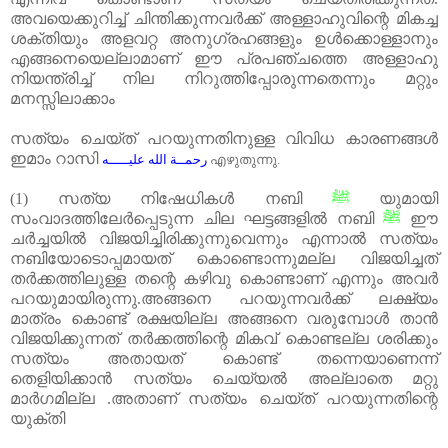
അവയെക്കുറിച്ച്
ചിന്തിക്കുന്നവർക്ക്
അള്ളാഹുവിന്റെ
മികച്ച
ശക്തിയും
അളവറ്റ
അനുഗ്രഹങ്ങളും
ഉൾക്കൊള്ളാനും
എങ്ങനെയെല്ലാമാണ്
ഈ
പ്രപഞ്ചത്തെ
അള്ളാഹു
നിയന്ത്രിച്ച്
നില
നിറുത്തിപ്പോരുന്നതെന്നും
മറ്റും
മനസ്സിലാക്കാം
സത്യം ചെയ്ത് പറയുന്നതിനുള്ള വിവിധ കാരണങ്ങൾ
ഇമാം റാസി
رحمــة الله عليـــــه
എഴുതുന്നു.
(1)
സത്യ നിഷേധികൾ നബി
ﷺ
യുമായി
സംവാദത്തിലേർപ്പെടുന്ന ചില ഘട്ടങ്ങളിൽ നബി
ﷺ
ഈ
ചർച്ചയിൽ വിജയിച്ചിരിക്കുന്നുവെന്നും എന്നാൽ സത്യം
നബിയോടൊപ്പമായത് കൊണ്ടൊന്നുമല്ല വിജയിച്ചത്
തർക്കത്തിലുള്ള തന്റെ കഴിവു കൊണ്ടാണ് എന്നും അവർ
പറയുമായിരുന്നു
.
അങ്ങനെ പറയുന്നവർക്ക് ലക്ഷ്യം
മാത്രം കൊണ്ട് രക്ഷയില്ല അങ്ങനെ വരുമ്പോൾ താൻ
വിജയിക്കുന്നത് തർക്കത്തിന്റെ മികവ് കൊണ്ടല്ല ശരിക്കും
സത്യം അതായത് കൊണ്ട് തന്നെയാണെന്ന്
തെളിയിക്കാൻ സത്യം ചെയ്യൽ അല്ലാതെ മറ്റു
മാർഗമില്ല
.
അതാണ് സത്യം ചെയ്ത് പറയുന്നതിന്റെ
യുക്തി