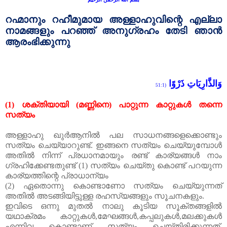
റഹ്
മാനും
റഹീമുമായ
അള്ളാഹുവിന്റെ
എല്ലാ
നാമങ്ങളും
പറഞ്ഞ്
അനുഗ്രഹം
തേടി
ഞാൻ
ആരംഭിക്കുന്നു
وَالذَّارِيَاتِ ذَرْوًا
(51:1
(1)
ശക്തിയായി
(
മണ്ണിനെ
)
പാറ്റുന്ന
കാറ്റുകൾ
തന്നെ
സത്യം
അള്ളാഹു
ഖുർആനിൽ
പല
സാധനങ്ങളെക്കൊണ്ടും
സത്യം
ചെയ്യാറുണ്ട്
.
ഇങ്ങനെ
സത്യം
ചെയ്യുമ്പോൾ
അതിൽ
നിന്ന്
പ്രധാനമായും
രണ്ട്
കാര്യങ്ങൾ
നാം
ഗ്രഹിക്കേണ്ടതുണ്ട്
(1)
സത്യം
ചെയ്തു
കൊണ്ട്
പറയുന്ന
കാര്യത്തിന്റെ
പ്രാധാന്യം
(2)
ഏതൊന്നു
കൊണ്ടാണോ
സത്യം
ചെയ്യുന്നത്
അതിൽ
അടങ്ങിയിട്ടുള്ള
രഹസ്യങ്ങളും
സൂചനകളും
.
ഇവിടെ
ഒന്നു
മുതൽ
നാലു
കൂടിയ
സൂക്തങ്ങളിൽ
യഥാക്രമം
കാറ്റുകൾ
,
മേഘങ്ങൾ
,
കപ്പലുകൾ
,
മലക്കുകൾ
എന്നിവ
കൊണ്ടാണ്
സത്യം ചെയ്തിരിക്കുന്നത്
.