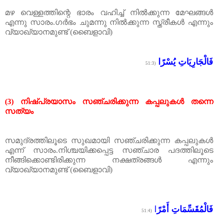
മഴ വെള്ളത്തിന്റെ ഭാരം വഹിച്ച് നിൽക്കുന്ന മേഘങ്ങൾ
എന്നു സാരം
.
ഗർഭം ചുമന്നു നിൽക്കുന്ന സ്ത്രീകൾ എന്നും
വ്യാഖ്യാനമുണ്ട്
(
ബൈളാവി
)
فَالْجَارِيَاتِ يُسْرًا
(51:3
(3)
നിഷ്
പ്രയാസം
സഞ്ചരിക്കുന്ന
കപ്പലുകൾ
തന്നെ
സത്യം
സമുദ്രത്തിലൂടെ സുഖമായി സഞ്ചരിക്കുന്ന കപ്പലുകൾ
എന്ന് സാരം
.
നിശ്ചയിക്കപ്പെട്ട സഞ്ചാര പദത്തിലൂടെ
നീങ്ങിക്കൊണ്ടിരിക്കുന്ന നക്ഷത്രങ്ങൾ എന്നും
വ്യാഖ്യാനമുണ്ട്
(
ബൈളാവി
)
فَالْمُقَسِّمَاتِ أَمْرً
ا
(51:4