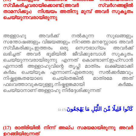
സ്വീകരിച്ചവരായിക്കൊണ്ട്
.(
അവർ
സ്വർഗങ്ങളിൽ
താമസിക്കും
)
നിശ്ചയം
അതിനു
മുമ്പ്
അവർ
സുകൃതം
ചെയ്യുന്നവരായിരുന്നു
അള്ളാഹു
അവർക്ക്
നൽകുന്ന
സുഖങ്ങളും
സന്തോഷങ്ങളും
വിജയങ്ങളും
നിറഞ്ഞ
മനസ്സോടെ
അവർ
സ്വീകരിക്കും
.
ഇത്തരം
ഒരു
സൌഭാഗ്യം
അവർക്ക്
ലഭിച്ചത്
അവർ
ഭൂമിയിൽ
ജീവിക്കുമ്പോൾ
സുകൃതം
ചെയ്യുന്നവരായിരുന്നു എന്നത് കൊണ്ടാണ്
.
ഇഹ്സാൻ
എന്നാൽ
അള്ളാഹുവിന്റെ
തൃപ്തി
മാത്രം
ലക്ഷ്യമാക്കി
കർമം
ചെയ്യുക
എന്നാണ്
.
ഏതൊരു
സൽക്കർമ്മവും
നിഷ്ക്കളങ്കതയോടെ
ചെയ്തെങ്കിൽ
മാത്രമേ
അത്
ഫലവത്താവുകയുള്ളൂ
.
നിഷ്കളങ്കമായി
കർമ്മം
ചെയ്യാനാണ്
അള്ളാഹു
നിർദ്ദേശിക്കുന്നത്
كَانُوا قَلِيلًا مِّنَ اللَّيْلِ مَا يَهْجَعُونَ
(51:17
(17)
രാത്രിയിൽ
നിന്ന്
അല്പ
സമയമായിരുന്നു
അവർ
ഉറങ്ങിയിരുന്നത്