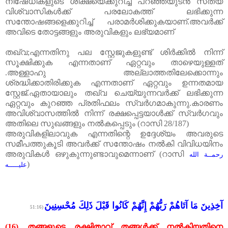
നിഷേധികളുടെ
ശിക്ഷയെക്കുറിച്ച്
പറഞ്ഞയുടൻ
സത്യ
വിശ്വാസികൾക്ക്
പരലോകത്ത്
ലഭിക്കുന്ന
സന്തോഷങ്ങളെക്കുറിച്ച്
പരാമർശിക്കുകയാണ്
.
അവർക്ക്
അവിടെ
തോട്ടങ്ങളും
അരുവികളും
ലഭ്യമാണ്
തഖ്
വ
;
എന്നതിനു പല സ്റ്റേജുകളുണ്ട് ശിർക്കിൽ നിന്ന്
സൂക്ഷിക്കുക എന്നതാണ് ഏറ്റവും താഴെയുള്ളത്
.
അള്ളാഹു അല്ലാത്തതിലേക്കൊന്നും
ശ്രദ്ധിക്കാ
തിരിക്കുക എന്നതാണ് ഏറ്റവും ഉന്നതമായ
സ്റ്റേജ്
.
ഏതായാലും തഖ്
വ ചെയ്യുന്നവർക്ക് ലഭിക്കുന്ന
ഏറ്റവും കുറഞ്ഞ പ്രതിഫലം സ്വർഗമാകുന്നു
.
കാരണം
അവിശ്വാസത്തിൽ നിന്ന് രക്ഷപ്പെട്ടയാൾക്ക് സ്വർഗവും
അതിലെ സുഖങ്ങളും നൽകപ്പെടും
(
റാസി
28/187)
അരുവികളിലാവുക എന്നതിന്റെ ഉദ്ദേശ്യം അവരുടെ
സമീപത്തുകൂടി അവർക്ക് സന്തോഷം നൽകി വിവിധയിനം
അരുവികൾ ഒഴുകുന്നുണ്ടാവുമെന്നാണ്
(
റാസി
رحمــة الله
)
عليـــــه
آخِذِينَ مَا آتَاهُمْ رَبُّهُمْ إِنَّهُمْ كَانُوا قَبْلَ ذَلِكَ مُحْسِنِينَ
(51:16
(16)
തങ്ങളുടെ
രക്ഷിതാവ്
തങ്ങൾക്ക്
നൽകിയതിനെ