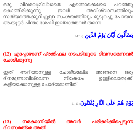
ഒരു
വിവരവുമില്ലാതെ
എന്തൊക്കെയോ
പറഞ്ഞു
കൊണ്ടിരിക്കുന്നു
ഇവർ
അവിശ്വാസത്തിലും
സത്യത്തെക്കുറിച്ചുള്ള
സംശയത്തിലും
മൂടുറച്ചു
പോയവ
അക്കൂട്ടർ
ചിന്താ
ശേഷി
ഇല്ലാത്തവർ
തന്നെ
يَسْأَلُونَ أَيَّانَ يَوْمُ الدِّينِ
(51:12
(12)
എപ്പോഴാണ്
പ്രതിഫല
നടപടിയുടെ
ദിവസമെന്നവർ
ചോദിക്കുന്നു
ഇത് അറിയാനുള്ള ചോദ്യമല്ല അങ്ങനെ ഒരു
ദിനമുണ്ടാവില്ലെന്ന നിഷേധം ഉള്ളിലൊതുക്കി
കളിയാക്കാനുള്ള ചോദ്യമാണിത്
يَوْمَ هُمْ عَلَى النَّارِ يُفْتَنُونَ
(51:13
(13)
നരകാഗ്നിയിൽ
അവർ
പരീക്ഷിക്കിപ്പെടുന്ന
ദിവസമത്രെ
അത്
‌!