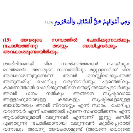
وَفِي أَمْوَالِهِمْ حَقٌّ لِّلسَّائِلِ وَالْمَحْرُومِ
(51:19
(19)
അവരുടെ
സമ്പത്തിൽ
ചോദിക്കുന്നവർക്കും
(
ചോദ്യത്തിനു
)
തടസ്സം
ബാധിച്ചവർക്കും
അവകാശമുണ്ടായിരിക്കും
ശാരീരികമായി
ചില
സൽക്കർമ്മങ്ങൾ
ചെയ്യുക
മാത്രമല്ല
അവരുടെ
സമ്പത്തിലും
മറ്റുള്ളവർക്ക്
ചില
അവകാശങ്ങളുണ്ടെന്ന്
അവർ
മനസ്സിലാക്കും
.
അത്
അനുസരിച്ച്
ചോദിച്ചു
വരുന്നവർക്കും
എന്തെങ്കിലും
കാരണത്താൽ
ചോദിക്കുന്നതിനെ
തൊട്ട്
തടയപ്പെട്ടവർക്കും
അവർ
ധനം
നൽകും
അങ്ങനെ
സൃഷ്ടാവായ
അള്ളാഹുവോടുള്ള
കടമകളും
സൃഷ്ടികളോടുള്ള
ബാധ്യതയും
അവർ
നിറവേറ്റും
എന്ന്
സാരം
ചോദിച്ചു
വരുന്നവർ
എന്ന്
പറഞ്ഞാൽ
എന്നെ
സഹായിക്കണം
എന്ന
ആവശ്യവുമായി
വരുന്നവർ
എന്നാണ്
.
ഇബ്നു
കസീർ
എഴുതുന്നു ‘ചോദിക്കാനായി
വരുന്നവൻ
കുതിരപ്പുറത്ത്
വന്നാലും
അവനു
അവകാശമുണ്ട്
(
അവനെ
വെറുതെ