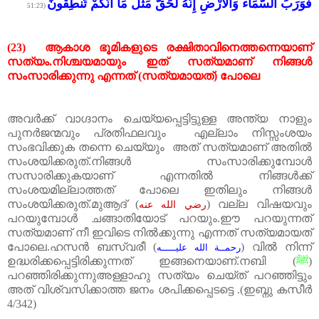
فَوَرَبِّ السَّمَاء وَالْأَرْضِ إِنَّهُ لَحَقٌّ مِّثْلَ مَا أَنَّكُمْ تَنطِقُونَ
(51:23
(23)
ആകാശ
ഭൂമികളുടെ
രക്ഷിതാവിനെത്തന്നെയാണ്
സത്യം
.
നിശ്ചയമായും
ഇത്
സത്യമാണ്
നിങ്ങൾ
സംസാരിക്കുന്നു
എന്നത്
(
സത്യമായത്
)
പോലെ
അവർക്ക് വാഗ്ദാനം ചെയ്യപ്പെട്ടിട്ടുള്ള അന്ത്യ നാളും
പുനർജന്മവും പ്രതിഫലവും
എല്ലാം നിസ്സംശയം
സംഭവിക്കുക തന്നെ ചെയ്യും
അത് സത്യമാണ് അതിൽ
സംശയിക്കരുത്
.
നിങ്ങൾ സംസാരിക്കുമ്പോൾ
സസാരിക്കുകയാണ് എന്നതിൽ നിങ്ങൾക്ക്
സംശയമില്ലാത്തത് പോലെ ഇതിലും നിങ്ങൾ
സംശയിക്കരുത്
.
മുആദ്
(
)
വല്ല വിഷയവും
رضي الله عنه
പറയുമ്പോൾ ചങ്ങാതിയോട് പറയും
.
ഈ പറയുന്നത്
സത്യമാണ് നീ ഇവിടെ നിൽക്കുന്നു എന്നത് സത്യമായത്
പോലെ
.
ഹസൻ ബസ്വരീ
(
)
വിൽ നിന്ന്
رحمــة الله عليـــــه
ഉദ്ധരിക്കപ്പെട്ടിരിക്കുന്നത് ഇങ്ങനെയാണ്
.
നബി
(
ﷺ
)
പറഞ്ഞിരിക്കുന്നുഅള്ളാഹു സത്യം ചെയ്ത് പറഞ്ഞിട്ടും
അത് വിശ്വസിക്കാത്ത ജനം ശപിക്കപ്പെടട്ടെ
.(
ഇബ്നു കസീർ
4/342)