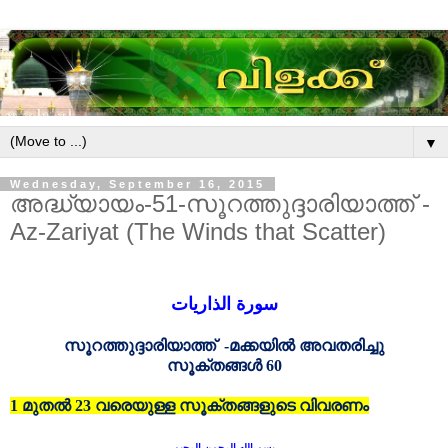
▼
Wednesday, September 16, 2015
അദ്ധ്യായം-51-സൂറത്തുദ്ദാരിയാത്ത് -
Az-Zariyat (The Winds that Scatter)
سورة الذاريات
സൂറത്തുദ്ദാരിയാത്ത് -മക്കയിൽ
അവതരിച്ചു
സൂക്തങ്ങൾ
60
1 മുതൽ 23 വരെയുള്ള സൂക്തങ്ങളുടെ വിവരണം
بسم الله الرحمن الرحيم