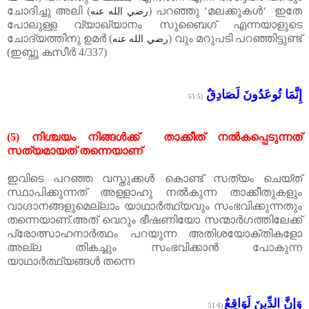
ചോദിച്ചു അലി
(
)
പറഞ്ഞു
‘
മലക്കുകൾ‘ ഇതേ
رضي الله عنه
പോലുള്ള വ്യാഖ്യാനം സുബൈഗ് എന്നയാളുടെ
ചോദ്യത്തിനു ഉമർ
(
)
വും മറുപടി പറഞ്ഞിട്ടുണ്ട്
رضي الله عنه
(
ഇബ്നു കസീർ
4/337)
إِنَّمَا تُوعَدُونَ لَصَادِقٌ
(51:5
(5)
നിശ്ചയം
നിങ്ങൾക്ക്
താക്കീത്
നൽകപ്പെടുന്നത്
സത്യമായത്
തന്നെയാണ്
ഇവിടെ
പറഞ്ഞ
വസ്തുക്കൾ
കൊണ്ട്
സത്യം
ചെയ്ത്
സ്ഥാപിക്കുന്നത്
അള്ളാഹു
നൽകുന്ന
താക്കീതുകളും
വാഗ്ദാനങ്ങളുമെല്ലാം
യാഥാർത്ഥ്യവും
സംഭവിക്കുന്നതും
തന്നെയാണ്
.
അത്
വെറും
ഭീഷണിയോ
സന്മാർഗത്തിലേക്ക്
പ്രോത്സാഹനാർത്ഥം
പറയുന്ന
അതിശയോക്തികളോ
അല്ല
തികച്ചും
സംഭവിക്കാൻ
പോകുന്ന
യാഥാർത്ഥ്യങ്ങൾ
തന്നെ
وَإِنَّ الدِّينَ لَوَاقِعٌ
(51:6