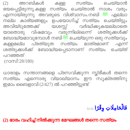
(2)
അറബികൾ കള്ള സത്യം ചെയ്യാൻ
ഭയപ്പെട്ടിരുന്നു
.
കള്ള സത്യം ചെയ്താൽ നാശം വരും
എന്നായിരുന്നു അവരുടെ വിശ്വാസം
.
നബി
ﷺ
എല്ലാ
നല്ല കാര്യങ്ങളും ഉപയോഗിച്ച് സത്യം ചെയ്തിട്ടും
അവിയ്ടുത്തേക്ക് യശസ്സ് വർദ്ധിക്കുകയല്ലാതെ
യാതൊരു വിഷമവും വരുന്നില്ലെന്ന് ശത്രുക്കൾക്ക്
ബോദ്ധ്യമാവുമ്പോൾ നബി
ﷺ
ചെയ്യുന്ന ഒരു സത്യവും
കള്ളമല്ല പ്രത്യുത സത്യം മാത്രമാണ്
.
എന്ന്
ശത്രുക്കൾക്ക് ബോദ്ധ്യപ്പെടാനാണ് സത്യം ചെയ്ത്
പറഞ്ഞത്
(
റാസി
28/180)
ധാരാളം സന്താനങ്ങളെ പ്രസവിക്കുന്ന സ്ത്രീകൾ തന്നെ
സത്യം എന്നൊരു വ്യാഖ്യാനം ഈ സൂക്തത്തിനു
ഇമാം ബൈളാവി
(2/427)
ൽ പറഞ്ഞിട്ടുണ്ട്
فَالْحَامِلَاتِ وِقْرًا
(51:2
(2)
ഭാരം
വഹിച്ച്
നിൽക്കുന്ന
മേഘങ്ങൾ
തന്നെ
സത്യം