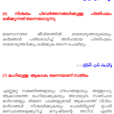
(6)
നിശ്ചയം
പ്രവർത്തനങ്ങൾക്കുള്ള
പ്രതിഫലം
ലഭിക്കുന്നത്
തന്നെയാവുന്നു
മരണാനന്തര
ജീവിതത്തിൽ
ഓരോരുത്തരുടെയും
കർമങ്ങൾ
പരിശോധിച്ച്
അർഹമായ
പ്രതിഫലം
ഓരോരുത്തർക്കും
ലഭിക്കുക
തന്നെ
ചെയ്യും
وَالسَّمَاء ذَاتِ الْحُبُكِ
(51:7
(7)
ഭംഗിയുള്ള
ആകാശം
തന്നെയാണ്
സത്യം
എണ്ണമറ്റ
നക്ഷത്രങ്ങളാലും
ഗ്രഹങ്ങളാലും
അള്ളാഹു
ആകാശത്തെ
ഭംഗിയാക്കുകയും
അവയുടെ
സഞ്ചാര
മാർഗങ്ങളും
ഭ്രമണ
പഥങ്ങളുമായി
ആകാശത്ത്
വിവിധ
മാർഗങ്ങൾ
നിശ്ചയിക്കുകയും
ചെയ്തിട്ടുണ്ട്
ഉപരി
മണ്ഡലങ്ങളെക്കുറിച്ച്
മനുഷ്യന്റെ
അറിവ്
എത്ര