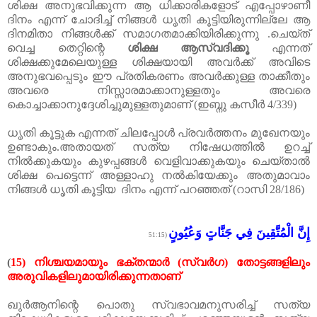
ശിക്ഷ അനുഭവിക്കുന്ന ആ ധിക്കാരികളോട് എപ്പോഴാണീ
ദിനം എന്ന് ചോദിച്ച് നിങ്ങൾ ധൃതി കൂട്ടിയിരുന്നില്ലേ ആ
ദിനമിതാ നിങ്ങൾക്ക് സമാഗതമാക്കിയിരിക്കുന്നു
.
ചെയ്ത്
വെച്ച തെറ്റിന്റെ
ശിക്ഷ
ആസ്വദിക്കൂ
എന്നത്
ശിക്ഷക്കുമേലെയുള്ള ശിക്ഷയായി അവർക്ക് അവിടെ
അനുഭവപ്പെടും ഈ പ്രതികരണം അവർക്കുള്ള താക്കീതും
അവരെ നിസ്സാരമാക്കാനുള്ളതും അവരെ
കൊച്ചാക്കാനുദ്ദേശിച്ചുമുള്ളതുമാണ്
(
ഇബ്നു കസീർ
4/339)
ധൃതി കൂട്ടുക എന്നത് ചിലപ്പോൾ പ്രവർത്തനം മുഖേനയും
ഉണ്ടാകും
.
അതായത് സത്യ നിഷേധത്തിൽ ഉറച്ച്
നിൽക്കുകയും കുഴപ്പങ്ങൾ വെളിവാക്കുകയും ചെയ്താൽ
ശിക്ഷ പെട്ടെന്ന് അള്ളാഹു നൽകിയേക്കും അതുമാവാം
നിങ്ങൾ ധൃതി കൂട്ടിയ
ദിനം എന്ന് പറഞ്ഞത്
(
റാസി
28/186)
إِنَّ الْمُتَّقِينَ فِي جَنَّاتٍ وَعُيُونٍ
(51:15
(
15)
നിശ്ചയമായും
ഭക്തന്മാർ
(
സ്വർഗ
)
തോട്ടങ്ങളിലും
അരുവികളിലുമായിരിക്കുന്നതാണ്
ഖുർആനിന്റെ
പൊതു
സ്വഭാവമനുസരിച്ച്
സത്യ