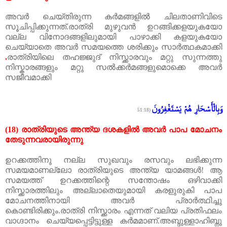
അവർ ചെയ്തിരുന്ന കർമങ്ങളിൽ ചിലതാണിവിടെ
സൂചിപ്പിക്കുന്നത്
.
രാത്രി മുഴുവൻ ഉറങ്ങിക്കളയുകയോ
വല്ല വിനോദങ്ങളിലുമായി പാഴാക്കി കളയുകയോ
ചെയ്യാതെ അവർ സമയത്തെ ശരിക്കും സാർത്ഥകമാക്കി
.
രാത്രിയിലെ
തഹജ്ജുദ്
നിസ്ക്കാരവും
മറ്റു
സുന്നത്തു
നിസ്കാരങ്ങളും
മറ്റു
സൽക്കർമങ്ങളുമൊക്കെ
അവർ
സജീവമാക്കി
وَبِالْأَسْحَارِ هُمْ يَسْتَغْفِرُونَ
(51:18
(18)
രാത്രിയുടെ
അന്ത്യ
ദശകളിൽ
അവർ
പാപ
മോചനം
തേടുന്നവരായിരുന്നു
ഉറക്കത്തിനു നല്ല സുഖവും രസവും ലഭിക്കുന്ന
സമയമാണല്ലോ രാത്രിയുടെ അന്ത്യ യാമങ്ങൾ
!
ആ
സമയത്ത് ഉറക്കത്തിന്റെ സന്തോഷം ഒഴിവാക്കി
നിസ്ക്കാരത്തിലും അല്ലാതെയുമായി കരളുരുകി പാപ
മോചനത്തിനായി അവർ പ്രാർത്ഥിച്ചു
കൊണ്ടിരിക്കും
.
രാത്രി നിസ്ക്കാരം എന്നത് വലിയ പ്രതിഫലം
വാഗ്ദാനം ചെയ്യപ്പെട്ടിട്ടുള്ള കർമമാണ്
.
അബ്ദുള്ളാഹിബ്നു