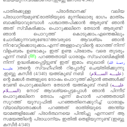
പാതിരക്കുള്ള പ്രാർത്ഥനക്ക് വലിയ
പ്രാധാന്യമുണ്ട്
.
രാത്രിയുടെ മൂന്നിലൊരു ഭാഗം മാത്രം
ബാക്കിയാവുമ്പോൾ പശ്ചാത്തപിക്കാൻ ആരുണ്ട് ഞാൻ
അത് സ്വീകരിക്കാം പൊറുക്കലിനെ തേടാൻ ആരുണ്ട്
?
ഞാൻ പൊറുത്ത് കൊടുക്കാം
.
എന്തെങ്കിലും
ചോദിക്കുന്നവരുണ്ടോ
?
അവരുടെ ആവശ്യം ഞാൻ
നിറവേറ്റിക്കൊടുക്കാം
.
എന്ന് അള്ളാഹുവിന്റെ ഭാഗത്ത് നിന്ന്
വിളംബരം ഉണ്ടാകും ഇത് ഉണ്മ പ്രഭാതം വരെ തുടരും
എന്ന് നബി
(
ﷺ
)
പറഞ്ഞതായി ധാരാളം സ്വഹാബികളിൽ
നിന്ന് ഉദ്ധരിക്കപ്പെട്ടിട്ടുണ്ട് ഇത് ഇമാം ബുഖാരി
(
رحمــة الله
)തന്റെ സ്വഹീഹിൽ റിപ്പോർട്ട് ചെയ്തിരിക്കുന്നു
عليـــــه
.
ഇബ്നു കസീർ
(4/340)
യഅ്കൂബ് നബി
(
عليـــه الســـلام
)
ന്റെ മക്കൾ തങ്ങളുടെ ദോഷം പൊറുത്ത് കിട്ടാൻ ഞങ്ങൾക്ക്
വേണ്ടി പൊറുക്കലിനെ തേടാൻ യഅ്കൂബ് നബി
(
عليـــه
الســـلام
)
നോട് ആവശ്യപ്പെട്ടപ്പോൾ ഞാൻ പിന്നീട്
പൊറുക്കലിനെ തേടാം എന്ന് മഹാൻ പറഞ്ഞതായി
സൂറത്ത് യൂസുഫിൽ പറഞ്ഞതിനെക്കുറിച്ച് ധാരാളം
വ്യാഖ്യാതാക്കൾ പറഞ്ഞത് രാത്രിയുടെ അന്ത്യ
യാമങ്ങളിലേക്ക് പ്രാർത്ഥനയെ പിന്തിച്ചു എന്നാണ് ആ
സമയത്തിന്റെ പ്രാധാന്യം ഇതിൽ തെളിയുന്നുണ്ട്
(
ഇബ്നു
കസീർ
4/340)