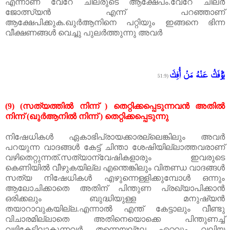
എന്നാണ്
വേറേ
ചിലരുടെ
ആക്ഷേപം
.
വേറേ
ചിലർ
ജോത്സ്യൻ
എന്ന്
പറഞ്ഞാണ്
ആക്ഷേപിക്കുക
.
ഖുർആനിനെ
പറ്റിയും
ഇങ്ങനെ
ഭിന്ന
വീക്ഷണങ്ങൾ
വെച്ചു
പുലർത്തുന്നു
അവർ
يُؤْفَكُ عَنْهُ مَنْ أُفِكَ
(51:9
(9) (
സത്യത്തിൽ
നിന്ന്
)
തെറ്റിക്കപ്പെടുന്നവൻ
അതിൽ
നിന്ന്
(
ഖുർ
ആനിൽ
നിന്ന്
)
തെറ്റിക്കപ്പെടുന്നു
നിഷേധികൾ
ഏകാഭിപ്രായക്കാരല്ലെങ്കിലും
അവർ
പറയുന്ന
വാദങ്ങൾ
കേട്ട്
ചിന്താ
ശേഷിയില്ലാത്തവരാണ്
വഴിതെറ്റുന്നത്
.
സത്യാന്വേഷികളാരും
ഇവരുടെ
കെണിയിൽ
വീഴുകയില്ല എന്തെങ്കിലും വിതണ്ഡ വാദങ്ങൾ
സത്യ നിഷേധികൾ എഴുന്നെള്ളിക്കുമ്പോൾ ഒന്നും
ആലോചിക്കാ
തെ അതിന് പിന്തുണ പ്രഖ്യാപിക്കാൻ
ഒരിക്കലും ബുദ്ധിയുള്ള മനുഷ്യൻ
തയാറാവുകയില്ല
.
എന്നാൽ എന്ത് കേട്ടാലും വീണ്ടു
വിചാരമില്ലാതെ അതിനെയൊക്കെ പിന്തുണച്ച്
വഴികേടിലാകുന്നവർ തന്നെയല്ലേ ഏറ്റവും വലിയ