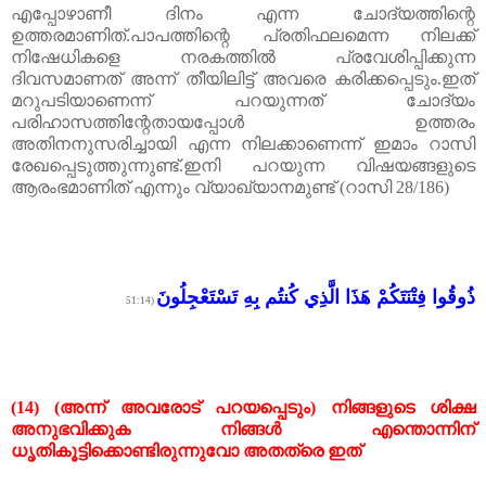
എപ്പോഴാണീ
ദിനം
എന്ന
ചോദ്യത്തിന്റെ
ഉത്തരമാണിത്
.
പാപത്തിന്റെ
പ്രതിഫലമെന്ന
നിലക്ക്
നിഷേധികളെ
നരകത്തിൽ
പ്രവേശിപ്പിക്കുന്ന
ദിവസമാണത് അന്ന് തീയിലിട്ട് അവരെ കരിക്കപ്പെടും
.
ഇത്
മറുപടിയാണെന്ന് പറയുന്നത് ചോദ്യം
പരിഹാസത്തിന്റേതായപ്പോൾ ഉത്തരം
അതിനനുസരിച്ചായി എന്ന നിലക്കാണെന്ന് ഇമാം റാസി
രേഖപ്പെടുത്തുന്നുണ്ട്
.
ഇനി പറയുന്ന വിഷയങ്ങളുടെ
ആരംഭമാണിത് എന്നും വ്യാഖ്യാനമുണ്ട്
(
റാസി
28/186)
ذُوقُوا فِتْنَتَكُمْ هَذَا الَّذِي كُنتُم بِهِ تَسْتَعْجِلُونَ
(51:14
(14) (
അന്ന്
അവരോട്
പറയപ്പെടും
)
നിങ്ങളുടെ
ശിക്ഷ
അനുഭവിക്കുക
നിങ്ങൾ
എന്തൊന്നിന്
ധൃതികൂട്ടിക്കൊണ്ടിരുന്നുവോ
അതത്രെ
ഇത്