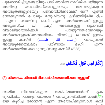
പുരോഗമിച്ചിട്ടുണ്ടെങ്കിലും
ശരി
അവിടെ
സ്ഥിതി
ചെയ്യുന്ന
അതിരറ്റ
യാഥാർത്ഥ്യങ്ങളുടെയും
അമ്പരപ്പിക്കുന്ന
അത്ഭുതങ്ങളുടെയും
പടിവാതിൽക്കലേക്ക്
ഒന്ന്
എത്തി
നോക്കുവാൻ
പോലും
മനുഷ്യനു
കഴിഞ്ഞിട്ടില്ല
حبك
എന്ന
പദത്തിനു
ഭംഗി
എന്ന
അർത്ഥമാണ്
ഇബ്നു
അബ്ബാസ്
(
)
അടക്കമുള്ള
ഒട്ടനവധി
رضي الله عنه
വ്യാഖ്യാതാൾക്കൾ
പറയുന്നത്
.
വേറെയും
അർത്ഥങ്ങളുണ്ട്
.
അതെല്ലാം
വിവരിച്ചു
കൊണ്ട്
ഇമാം
ഇബ്നു
കസീർ
(
)
പറയുന്നത്
رحمــة الله عليـــــه
അവയുടെയെല്ലാം
പരിണാമം
ഭംഗി
എന്ന
അർത്ഥത്തിലേക്കാകുന്നു
(
ഇബ്നു
കസീർ
4/338)
إِنَّكُمْ لَفِي قَوْلٍ مُّخْتَلِفٍ
(51:8
(8)
നിശ്ചയം
നിങ്ങൾ
ഭിന്നാഭിപ്രായത്തിലാണുള്ളത്
സത്യ
നിഷേധികളുടെ
അഭിപ്രായങ്ങൾക്ക്
ഏക
രൂപമില്ല
.
പലരും
പലതാണ്
പറയുന്നത്
.
ചിലർ
നബി
(
ﷺ
)
യെ
കുറിച്ച്
ഭ്രാന്തൻ
എന്ന്
ആരോപിക്കുമ്പോൾ
കവി