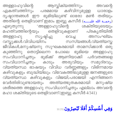
അള്ളാഹുവിന്റെ
ആസ്തിക്യത്തിനും
അവന്റെ
ഏകത്വത്തിനും
പരമമായ
കഴിവിനുമുള്ള
ധാരാളം
ദൃഷ്ടാന്തങ്ങൾ
ഈ
ഭൂമിയിലുണ്ട്
ഓരോ
മൺ
തരിയും
അതിന്റെ
തെളിവാണ്
ഇമാം
ഇബ്നു
കസീർ
(
)
رحمــة الله عليـــــه
എഴുതുന്നു ‘അള്ളാഹുവിന്റെ
ശക്തിയുടെയും
മഹത്വത്തിന്റെയും
തെളിവുകളാണ്
പ്രകൃതിയിൽ
അള്ളാഹു
സൃഷ്ടിച്ചു
വെച്ച
അസംഘ്യം
വസ്തുക്കൾ
.
വിവിധയിനം
സസ്യങ്ങൾ
,
വ്യത്യസ്ത
ജീവികൾ
,
മനുഷ്യനു
സുഘകരമായി
താമസിക്കാൻ
ഒരു
കുഞ്ഞിനു
തൊട്ടിലെന്ന
പോലെ
ഭൂമിയെ
അള്ളാഹു
സംവിധാനിച്ചതും
ഭൂമിക്ക്
ആണിയാക്കി
പർവതങ്ങളെ
സംവിധാനിച്ചതും
കാടും
അരുവിയും
സമുദ്രവും
വ്യത്യസ്ഥ
ഭാഷയും
വിവിധ
വർണ്ണങ്ങളും
വിഭിന്നമായ
കഴിവുകളും
ബു
ദ്ധിയിലും
വിവേകത്തിലുമുള്ള
ജനങ്ങളുടെ
വ്യത്യസ്ഥ
കഴിവുകളും
വിജയി
,
പരാജയി
എന്നിങ്ങനെ
വേർതിരിവുണ്ടായതും
അത്യത്ഭുതകരമായി
മനുഷ്യ
ശരീരത്തെ
അള്ളാഹു
സംവിധാനിച്ചതും
എല്ലാം
അവന്റെ
മഹാ
ശക്തിയുടെ
തെളിവാണ്
(
ഇബ്നു
കസീർ
4/341)
وَفِي أَنفُسِكُمْ أَفَلَا تُبْصِرُونَ
(51:21