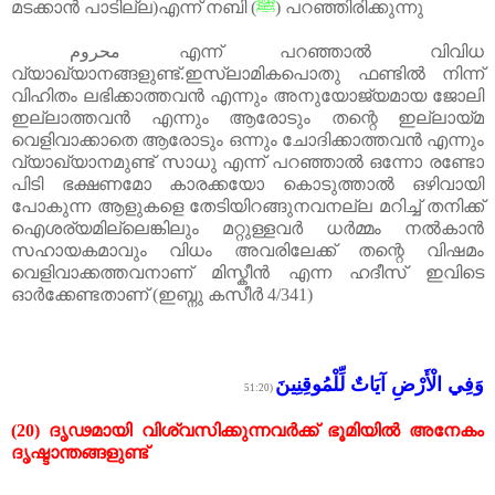
മടക്കാൻ
പാടില്ല
)
എന്ന്
നബി
(
ﷺ
)
പറഞ്ഞിരിക്കുന്നു
محروم
എന്ന്
പറഞ്ഞാൽ
വിവിധ
വ്യാഖ്യാനങ്ങളുണ്ട്
.
ഇസ്
ലാമികപൊതു ഫണ്ടിൽ നിന്ന്
വിഹിതം ലഭിക്കാത്തവൻ എന്നും അനുയോജ്യമായ ജോലി
ഇല്ലാത്തവൻ എന്നും ആരോടും തന്റെ ഇല്ലായ്മ
വെളിവാക്കാതെ ആരോടും ഒന്നും ചോദിക്കാത്തവൻ എന്നും
വ്യാഖ്യാനമുണ്ട് സാധു എന്ന് പറഞ്ഞാൽ ഒന്നോ രണ്ടോ
പിടി ഭക്ഷണമോ കാരക്കയോ കൊടുത്താൽ ഒഴിവായി
പോകുന്ന ആളുകളെ തേടിയിറങ്ങുനവനല്ല മറിച്ച് തനിക്ക്
ഐശര്യമില്ലെങ്കിലും മറ്റുള്ളവർ ധർമ്മം നൽകാൻ
സഹായകമാവും വിധം അവരിലേക്ക് തന്റെ വിഷമം
വെളിവാക്കത്തവനാണ് മിസ്കീൻ എന്ന ഹദീസ് ഇവിടെ
ഓർക്കേണ്ടതാണ്
(
ഇബ്നു കസീർ
4/341)
وَفِي الْأَرْضِ آيَاتٌ لِّلْمُوقِنِينَ
(51:20
(20)
ദൃഢമായി
വിശ്വസിക്കുന്നവർക്ക്
ഭൂമിയിൽ
അനേകം
ദൃഷ്ടാന്തങ്ങളുണ്ട്