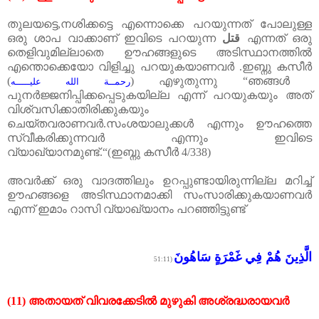
തുലയട്ടെ
,
നശിക്കട്ടെ
എന്നൊക്കെ
പറയുന്നത്
പോലുള്ള
ഒരു
ശാപ
വാക്കാണ്
ഇവിടെ
പറയുന്ന
قتل
എന്നത്
ഒരു
തെളിവുമില്ലാതെ
ഊഹങ്ങളുടെ
അടിസ്ഥാനത്തിൽ
എന്തൊക്കെയോ
വിളിച്ചു
പറയുകയാണവർ
.
ഇബ്നു
കസീർ
(
)
എഴുതുന്നു
“
ഞങ്ങൾ
رحمــة الله عليـــــه
പുനർജ്ജനിപ്പിക്കപ്പെടുകയില്ല
എന്ന്
പറയുകയും
അത്
വിശ്വസിക്കാതിരിക്കുകയും
ചെയ്തവരാണവർ
.
സംശയാലുക്കൾ
എന്നും
ഊഹത്തെ
സ്വീകരിക്കുന്നവർ
എന്നും
ഇവിടെ
വ്യാഖ്യാനമുണ്ട്
.“(
ഇബ്നു
കസീർ
4/338)
അവർക്ക്
ഒരു
വാദത്തിലും
ഉറപ്പുണ്ടായിരുന്നില്ല
മറിച്ച്
ഊഹങ്ങളെ
അടിസ്ഥാനമാക്കി
സംസാരിക്കുകയാണവർ
എന്ന്
ഇമാം
റാസി
വ്യാഖ്യാനം
പറഞ്ഞിട്ടുണ്ട്
الَّذِينَ هُمْ فِي غَمْرَةٍ سَاهُونَ
(51:11
(11)
അതായത്
വിവരക്കേടിൽ
മുഴുകി
അശ്രദ്ധരായവർ