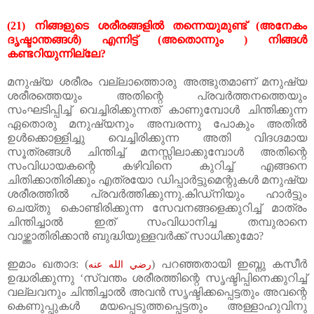
(21)
നിങ്ങളുടെ
ശരീരങ്ങളിൽ
തന്നെയുമുണ്ട്
(
അനേകം
ദൃഷ്ടാന്തങ്ങൾ
)
എന്നിട്ട്
(
അതൊന്നും
)
നിങ്ങൾ
കണ്ടറിയുന്നില്ലേ
?
മനുഷ്യ
ശരീരം
വല്ലാത്തൊരു
അത്ഭുതമാണ്
മനുഷ്യ
ശരീരത്തെയും
അതിന്റെ
പ്രവർത്തനത്തെയും
സംഘടിപ്പിച്ച്
വെച്ചിരിക്കുന്നത്
കാണുമ്പോൾ
ചിന്തിക്കുന്ന
ഏതൊരു
മനുഷ്യനും
അമ്പരന്നു
പോകും അതിൽ
ഉൾക്കൊള്ളിച്ചു
വെച്ചിരിക്കുന്ന
അതി
വിദഗ്ദമായ
സൂത്രങ്ങൾ
ചിന്തിച്ച്
മനസ്സിലാക്കുമ്പോൾ
അതിന്റെ
സംവിധായകന്റെ
കഴിവിനെ
കുറിച്ച്
എങ്ങനെ
ചിതിക്കാതിരിക്കും
എത്രയോ
ഡിപ്പാർട്ടുമെന്റുകൾ
മനുഷ്യ
ശരീരത്തിൽ
പ്രവർത്തിക്കുന്നു
.
കിഡ്നിയും
ഹാർട്ടും
ചെയ്തു
കൊണ്ടിരിക്കുന്ന
സേവനങ്ങളെക്കുറിച്ച്
മാത്രം
ചിന്തിച്ചാൽ
ഇത്
സംവിധാനിച്ച
തമ്പുരാനെ
വാഴ്ത്താതിരിക്കാൻ
ബുദ്ധിയുള്ളവർക്ക്
സാധിക്കുമോ
?
ഇമാം
ഖതാദ
: (
)
പറഞ്ഞതായി
ഇബ്നു
കസീർ
رضي الله عنه
ഉദ്ധരിക്കുന്നു
‘
സ്വന്തം
ശരീരത്തിന്റെ
സൃഷ്ടിപ്പിനെക്കുറിച്ച്
വല്ലവനും
ചിന്തിച്ചാൽ
അവൻ
സൃഷ്ടിക്കപ്പെട്ടതും
അവന്റെ
കെണുപ്പുകൾ
മയപ്പെടുത്തപ്പെട്ടതും
അള്ളാഹുവിനു