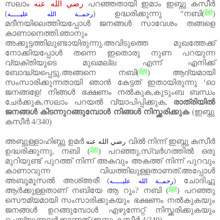
സലാം
رضي الله عنه
പറഞ്ഞതായി ഇമാം ഇബ്നു കസീർ
(
)
ഉദ്ധരിക്കുന്നു
“
നബി
(
ﷺ
)
رحمــة الله عليـــــه
മദീനയിലെത്തിയപ്പോൾ ജനങ്ങൾ സാവേശം തങ്ങളെ
കാണാനെത്തി
.
ഞാനും
അക്കൂട്ടത്തിലുണ്ടായിരുന്നു
.
അവിടുത്തെ മുഖത്തേക്ക്
നോക്കിയപ്പോൾ തന്നെ ഇതൊരു നുണ പറയുന്ന
വ്യക്തിയുടെ മുഖമല്ല എന്ന് എനിക്ക്
ബോദ്ധ്യപ്പെട്ടു
.
അങ്ങനെ നബി
(
ﷺ
)
ആദ്യമായി
സംസാരിക്കുന്നതായി ഞാൻ കേട്ടത് ഇതായിരുന്നു ‘ഓ
ജനങ്ങളേ
!
നിങ്ങൾ ഭക്ഷണം നൽകുക
,
കുടുംബ ബന്ധം
ചേർക്കുക
,
സലാം പറയൽ വ്യാപിപ്പിക്കുക
,
രാത്രിയിൽ
ജനങ്ങൾ
കിടന്നുറങ്ങുമ്പോൾ
നിങ്ങൾ
നിസ്ക്കരിക്കുക
(
ഇബ്നു
കസീർ
4/340)
അബ്ദുള്ളാഹിബ്നു ഉമർ
വിൽ നിന്ന് ഇബ്നു കസീർ
رضي الله عنه
ഉദ്ധരിക്കുന്നു
,
നബി
(
ﷺ
)
പറഞ്ഞു
,
സ്വർഗത്തിൽ ഒരു
മുറിയുണ്ട് പുറത്ത് നിന്ന് അകവും അകത്ത് നിന്ന് പുറവും
കാണാവുന്ന വിധത്തിലുള്ളതാണത്
.
അപ്പോൾ
അബൂമൂസൽ അശ്അരീ
(
)
ചോദിച്ചു
رحمــة الله عليـــــه
ആർക്കുള്ളതാണ് നബിയേ ആ റൂം
?
നബി
(
ﷺ
)
പറഞ്ഞു
സൌമ്യമായി സംസാരിക്കുകയും ഭക്ഷണം നൽകുകയും
ജനങ്ങൾ ഉറങ്ങുമ്പോൾ എഴുന്നേറ്റ് നിസ്ക്കരിക്കുകയും
ചെയ്യുന്നവർക്കാണത്
(
ഇബ്നു കസീർ
4/340)