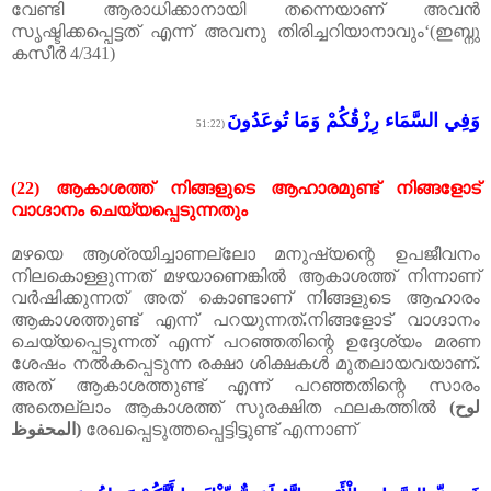
വേണ്ടി
ആരാധിക്കാനായി
തന്നെയാണ്
അവൻ
സൃഷ്ടിക്കപ്പെട്ടത്
എന്ന്
അവനു
തിരിച്ചറിയാനാവും
‘(
ഇബ്നു
കസീർ
4/341)
وَفِي السَّمَاء رِزْقُكُمْ وَمَا تُوعَدُونَ
(51:22
(22)
ആകാശത്ത്
നിങ്ങളുടെ
ആഹാരമുണ്ട്
നിങ്ങളോട്
വാഗ്ദാനം
ചെയ്യപ്പെടുന്നതും
മഴയെ
ആശ്രയിച്ചാണല്ലോ
മനുഷ്യന്റെ
ഉപജീവനം
നിലകൊള്ളുന്നത്
മഴയാണെങ്കിൽ
ആകാശത്ത്
നിന്നാണ്
വർഷിക്കുന്നത്
അത്
കൊണ്ടാണ്
നിങ്ങളുടെ
ആഹാരം
ആകാശത്തുണ്ട്
എന്ന്
പറയുന്നത്
.
നിങ്ങളോട്
വാഗ്ദാനം
ചെയ്യപ്പെടുന്നത്
എന്ന്
പറഞ്ഞതിന്റെ
ഉദ്ദേശ്യം
മരണ
ശേഷം
നൽകപ്പെടുന്ന
രക്ഷാ
ശിക്ഷകൾ
മുതലായവയാണ്
.
അത്
ആകാശത്തുണ്ട്
എന്ന്
പറഞ്ഞതിന്റെ
സാരം
അതെല്ലാം
ആകാശത്ത്
സുരക്ഷിത
ഫലകത്തിൽ
(
لوح
المحفوظ
)
രേഖപ്പെടുത്തപ്പെട്ടിട്ടുണ്ട്
എന്നാണ്