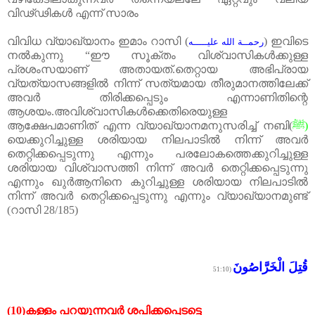
വിഢ്ഢികൾ എന്ന് സാരം
വിവിധ വ്യാഖ്യാനം ഇമാം റാസി
(
)
ഇവിടെ
رحمــة الله عليـــــه
നൽകുന്നു
“
ഈ സൂക്തം വിശ്വാസികൾക്കുള്ള
പ്രശംസയാണ് അതായത്
.
തെറ്റായ അഭിപ്രായ
വ്യത്യാസങ്ങളിൽ നിന്ന് സത്യമായ തീരുമാനത്തിലേക്ക്
അവർ തിരിക്കപ്പെടും എന്നാണിതിന്റെ
ആശയം
.
അവിശ്വാസികൾക്കെതിരെയുള്ള
ആക്ഷേപമാണിത് എന്ന വ്യാഖ്യാനമനുസരിച്ച് നബി
(
ﷺ
)
യെക്കുറിച്ചുള്ള ശരിയായ നിലപാ
ടിൽ നിന്ന് അവർ
തെറ്റിക്കപ്പെടുന്നു എന്നും പരലോകത്തെക്കുറിച്ചുള്ള
ശരിയായ വിശ്വാസത്തി നിന്ന് അവർ തെറ്റിക്കപ്പെടുന്നു
എന്നും ഖുർആനിനെ കുറിച്ചുള്ള ശരിയായ നിലപാടിൽ
നിന്ന് അവർ തെറ്റിക്കപ്പെടുന്നു എന്നും വ്യാഖ്യാനമുണ്ട്
(
റാസി
28/185)
قُتِلَ الْخَرَّاصُونَ
(51:10
(10)
കള്ളം
പറയുന്നവർ
ശപിക്കപ്പെടട്ടെ