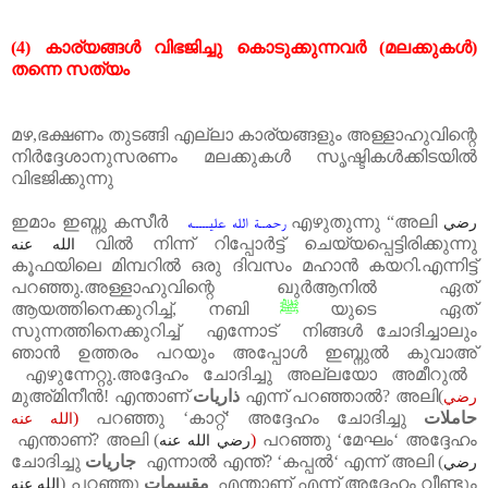
(4)
കാര്യങ്ങൾ
വിഭജിച്ചു
കൊടുക്കുന്നവർ
(
മലക്കുകൾ
)
തന്നെ
സത്യം
മഴ
,
ഭക്ഷണം തുടങ്ങി എല്ലാ കാര്യങ്ങളും അള്ളാഹുവിന്റെ
നിർദ്ദേശാനുസരണം മലക്കുകൾ സൃഷ്ടികൾക്കിടയിൽ
വി
ഭജിക്കുന്നു
ഇമാം ഇബ്നു കസീർ
എഴുതുന്നു
“
അലി
رضي
رحمــة الله عليـــــه
വിൽ നിന്ന് റിപ്പോർട്ട് ചെയ്യപ്പെട്ടിരിക്കുന്നു
الله عنه
കൂഫയിലെ
മിമ്പറിൽ
ഒരു
ദിവസം
മഹാൻ
കയറി
.
എന്നിട്ട്
പറഞ്ഞു
.
അള്ളാഹുവിന്റെ
ഖുർആനിൽ
ഏത്
ആയത്തിനെക്കുറിച്ച്
,
നബി
ﷺ
യുടെ
ഏത്
സുന്നത്തിനെക്കുറിച്ച്
എന്നോട്
നിങ്ങൾ
ചോദിച്ചാലും
ഞാൻ
ഉത്തരം
പറയും
അപ്പോൾ
ഇബ്നുൽ
കുവാ
അ്
എഴുന്നേറ്റു
.
അദ്ദേഹം
ചോദിച്ചു
അല്ലയോ
അമീറുൽ
മുഅ്മിനീൻ
!
എന്താണ്
ذاريات
എന്ന് പറഞ്ഞാൽ
?
അലി
(
رضي
)
പറഞ്ഞു
‘
കാറ്റ്‘ അദ്ദേഹം ചോദിച്ചു
حاملات
الله عنه
എന്താണ്
?
അലി
(
)
പറഞ്ഞു
‘
മേഘം‘ അദ്ദേഹം
رضي الله عنه
ചോദിച്ചു
جاريات
എന്നാൽ എന്ത്
? ‘
കപ്പൽ‘ എന്ന് അലി
(
رضي
)
പറഞ്ഞു
مقسمات
എന്താണ് എന്ന് അദ്ദേഹം വീണ്ടും
الله عنه