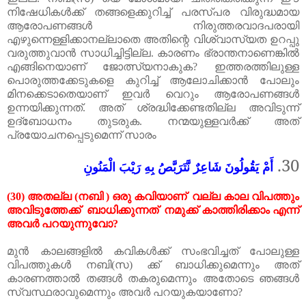
നിഷേധികൾക്ക്
തങ്ങളെക്കുറിച്ച്
പരസ്പര
വിരുദ്ധമായ
ആരോപണങ്ങൾ
നിരുത്തരവാദപരായി
എഴുന്നെള്ളിക്കാനല്ലാതെ
അതിന്റെ
വിശ്വാസ്യത
ഉറപ്പു
വരുത്തുവാൻ
സാധിച്ചിട്ടില്ല
.
കാരണം
ഭ്രാന്തനാണെങ്കിൽ
എങ്ങിനെയാണ്
ജോത്സ്യനാകുക
?
ഇത്തരത്തിലുള്ള
പൊരുത്തക്കേടുകളെ
കുറിച്ച്
ആലോചിക്കാൻ
പോലും
മിനക്കെടാതെയാണ്
ഇവർ
വെറും
ആരോപണങ്ങൾ
ഉന്നയിക്കുന്നത്
.
അത്
ശ്രദ്ധിക്കേണ്ടതില്ല അവിടുന്ന്
ഉദ്ബോധനം
തുടരുക
.
നന്മയുള്ളവർക്ക്
അത്
പ്രയോചനപ്പെടുമെന്ന്
സാരം
30.
أَمْ يَقُولُونَ شَاعِرٌ نَّتَرَبَّصُ بِهِ رَيْبَ الْمَنُونِ
(30)
അതല്ല
(
നബി
)
ഒരു
കവിയാണ്
വല്ല
കാല
വിപത്തും
അവിടുത്തേക്ക്
ബാധിക്കുന്നത്
നമുക്ക്
കാത്തിരിക്കാം
എന്ന്
അവർ
പറയുന്നുവോ
?
മുൻ
കാലങ്ങളിൽ
കവികൾക്ക്
സംഭവിച്ചത്
പോലുള്ള
വിപത്തുകൾ
നബി
(
സ
)
ക്ക്
ബാ
ധിക്കുമെന്നും
അത്
കാരണത്താൽ
തങ്ങൾ
തകരുമെന്നും
അതോടെ
ഞങ്ങൾ
സ്വസ്ഥരാവുമെന്നും
അവർ
പറയുകയാണോ
?