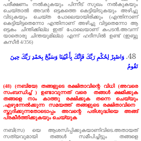
പരീക്ഷണം നൽകുകയും പിന്നീട് സുഖം നൽകുകയും
ചെയ്താൽ അവൻ ഒട്ടകത്തെ കെട്ടിയിടുകയും അഴിച്ചു
വിടുകയും ചെയ്ത പോലെയായിരിക്കും
(
എന്തിനാണ്
കെട്ടിയിട്ടതെന്നോ എന്തിനാണ് അഴിച്ചു വിട്ടതെന്നോ ആ
ഒട്ടകം ചിന്തിക്കില്ല ഇത് പോലെയാണ് കപടൻ
.
അവന്ന്
യാതൊരു ചിന്തയുമില്ല
)
എന്ന് ഹദീസിൽ ഉണ്ട്
(
ഇബ്നു
കസീർ
4/356)
48.
وَاصْبِرْ لِحُكْمِ رَبِّكَ فَإِنَّكَ بِأَعْيُنِنَا وَسَبِّحْ بِحَمْدِ رَبِّكَ حِينَ
تَقُومُ
(48) (
നബിയേ
)
തങ്ങളുടെ രക്ഷിതാവിന്റെ വിധി
(
അവരെ
സംബന്ധിച്ച്
)
ഉണ്ടാവുന്നത് വരെ തങ്ങൾ ക്ഷമിക്കുക
തങ്ങളെ നാം കാത്തു രക്ഷിക്കുക തന്നെ ചെയ്യും
.
എഴുന്നേൽക്കുന്ന സമയത്ത് തങ്ങളുടെ രക്ഷിതാവിനെ
സ്തുദിക്കുന്നതോടൊപ്പം അവന്റെ പരിശുദ്ധിയെ അങ്ങ്
പ്രകീർത്തിക്കുകയും ചെയ്യുക
നബി
(
സ
)
യെ ആശസിപ്പിക്കുകയാണിവിടെ
.
അതായത്
സത്യവുമായി തങ്ങൾ സമീപിച്ചിട്ടും തങ്ങളെ