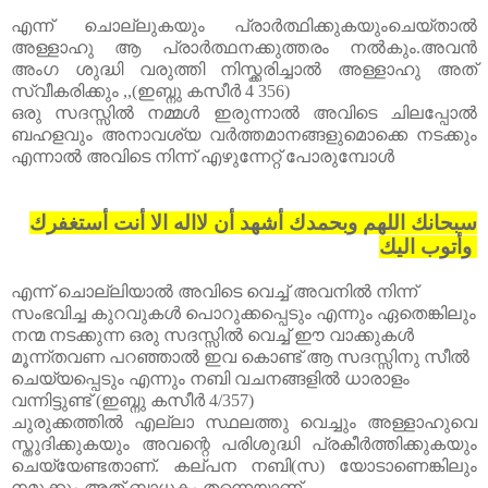
എന്ന്
ചൊല്ലുകയും
പ്രാർത്ഥിക്കുകയുംചെയ്താൽ
അള്ളാഹു
ആ
പ്രാർത്ഥനക്കുത്തരം
നൽകും
.
അവൻ
അംഗ
ശുദ്ധി
വരുത്തി
നിസ്ക്കരിച്ചാൽ
അള്ളാഹു
അത്
സ്വീകരിക്കും
,,(
ഇബ്നു
കസീർ
4 356)
ഒരു
സദസ്സിൽ
നമ്മൾ
ഇരുന്നാൽ
അവിടെ
ചിലപ്പോൽ
ബഹളവും
അനാവശ്യ
വർത്തമാനങ്ങളുമൊക്കെ
നടക്കും
എന്നാൽ
അവിടെ
നിന്ന്
എഴുന്നേറ്റ്
പോരുമ്പോൾ
سبحانك اللهم وبحمدك أشهد أن لااله الا أنت أستغفرك
وأتوب اليك
എന്ന്
ചൊല്ലിയാൽ
അവിടെ
വെച്ച്
അവനിൽ
നിന്ന്
സംഭവിച്ച
കുറവുകൾ
പൊറുക്കപ്പെടും
എന്നും
ഏതെങ്കിലും
നന്മ
നടക്കുന്ന
ഒരു
സദസ്സിൽ
വെച്ച്
ഈ
വാക്കുകൾ
മൂന്ന്തവണ
പറഞ്ഞാൽ
ഇവ
കൊണ്ട്
ആ
സദസ്സിനു
സീൽ
ചെയ്യപ്പെടും
എന്നും
നബി
വചന
ങ്ങ
ളിൽ
ധാരാളം
വന്നിട്ടുണ്ട്
(
ഇബ്നു
കസീർ
4/357)
ചുരുക്കത്തിൽ
എല്ലാ
സ്ഥലത്തു
വെച്ചും
അള്ളാഹുവെ
സ്തുദിക്കുകയും
അവന്റെ
പരിശുദ്ധി
പ്രകീർത്തിക്കുകയും
ചെയ്യേണ്ടതാണ്
.
കല്പന
നബി
(
സ
)
യോടാണെങ്കിലും
നമുക്കും
അത്
ബാധകം
തന്നെയാണ്