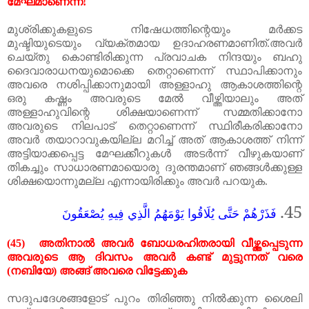
മേഘമാണെന്ന്
!
മുശ്‌രിക്കുകളുടെ
നിഷേധത്തിന്റെയും
മർക്കട
മുഷ്ടിയുടെയും
വ്യക്തമായ
ഉദാഹരണമാണിത്
.
അവർ
ചെയ്തു
കൊണ്ടിരിക്കുന്ന
പ്രവാചക
നിന്ദയും
ബഹു
ദൈവാരാധനയുമൊക്കെ
തെറ്റാണെന്ന്
സ്ഥാപിക്കാനും
അവരെ
നശിപ്പിക്കാനുമായി
അള്ളാഹു
ആകാശത്തിന്റെ
ഒരു
കഷ്ണം
അവരുടെ
മേൽ
വീഴ്ത്തിയാലും
അത്
അള്ളാഹുവിന്റെ
ശിക്ഷയാണെന്ന്
സമ്മതിക്കാനോ
അവരുടെ
നിലപാട്
തെറ്റാണെന്ന്
സ്ഥിരീകരിക്കാനോ
അവർ
തയാറാവുകയില്ല
മറിച്ച്
അത്
ആകാശത്ത്
നിന്ന്
അട്ടിയാക്കപ്പെട്ട
മേഘക്കീറുകൾ
അടർന്ന്
വീഴുകയാണ്
തികച്ചും
സാധാരണമായൊരു
ദുരന്തമാണ്
ഞങ്ങൾക്കുള്ള
ശിക്ഷയൊന്നുമല്ല
എന്നായിരിക്കും
അവർ
പറയുക.
45.
فَذَرْهُمْ حَتَّى يُلَاقُوا يَوْمَهُمُ الَّذِي فِيهِ يُصْعَقُونَ
(45)
അതിനാൽ അവർ ബോധരഹിതരായി വീഴ്ത്തപ്പെടുന്ന
അവരുടെ ആ ദിവസം അവർ കണ്ട് മുട്ടുന്നത് വരെ
(
നബിയേ
)
അങ്ങ് അവരെ വിട്ടേക്കുക
സദുപദേശങ്ങളോട് പുറം തിരിഞ്ഞു നിൽക്കുന്ന ശൈലി