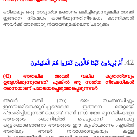
ഒരിക്കലും
ഒരു
അദൃശ്യ
ജ്ഞാനം
ലഭിച്ചിട്ടൊന്നുമല്ല
അവർ
ഇങ്ങനെ
നിഷേധം
കാണിക്കുന്നത്
.
നിഷേധം
കാണിക്കാൻ
അവർക്ക്
യാതൊരു
ന്യായവുമില്ലെന്ന്
ചുരുക്കം
42.
أَمْ يُرِيدُونَ كَيْدًا فَالَّذِينَ كَفَرُوا هُمُ الْمَكِيدُونَ
(42)
അതല്ല അവർ വല്ല കുതന്ത്രവും
ഉദ്ദേശിക്കുന്നുണ്ടോ
?
എങ്കിൽ ആ സത്യ നിഷേധികൾ
തന്നെയാണ് പരാജയപ്പെടുത്തപ്പെടുന്നവർ
അവർ
നബി
(
സ
)
യെ
സംബന്ധിച്ചും
ഇസ്‌ലാമിനെക്കുറിച്ചുമൊക്കെ
ഇങ്ങനെ
തെറ്റായി
പ്രചരിപ്പിക്കുന്നത്
കൊണ്ട്
നബി
(
സ
)
യോ
മുസ്‌ലിംകളോ
അവരുടെ
കെണിയിൽ
പെടുമെന്ന്
കണക്കു
കൂട്ടിക്കൊണ്ടാണോ
അവരുടെ
ഈ
കു
പ്രചരണം
.
എങ്കിൽ
അതിലും
അവർ
നിരാശരാവുകയും
കള്ള