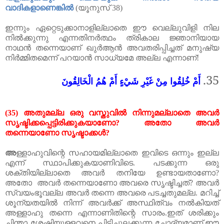
വാദികളാണെങ്കിൽ
(
യൂനുസ്
38)
ഇന്നും
ഏറ്റെടുക്കാനാളില്ലാതെ
ഈ
വെല്ലുവിളി
നില
നിൽക്കുന്നു
എന്നതിനർത്ഥം
ത്രികാല
ജ്ഞാനിയായ
നാഥൻ
തന്നെയാണ്
ഖുർആൻ
അവതരിപ്പിച്ചത്
മനുഷ്യ
നിർമ്മിതമെന്ന്
പറയാൻ
സാധ്യമേ
അല്ല
എന്നാണ്
!
35.
أَمْ خُلِقُوا مِنْ غَيْرِ شَيْءٍ أَمْ هُمُ الْخَالِقُونَ
(35)
അതുമല്ല
ഒരു
വസ്തുവിൽ
നിന്നുമല്ലാതെ
അവർ
സൃഷ്ടിക്കപ്പെട്ടിരിക്കുകയാണോ
?
അതോ
അവർ
തന്നെയാണോ
സൃഷ്ടാക്കൾ
?
അ
ള്ളാഹുവിന്റെ
സഹായമില്ലാതെ
ഇവിടെ
ഒന്നും
ഇല്ല
എന്ന്
സ്ഥാപിക്കുകയാണിവിടെ
.
പടക്കുന്ന
ഒരു
ശക്തിയില്ലാതെ
അവർ
തനിയേ
ഉണ്ടാ
യതാണോ
?
അതോ
അവർ
തന്നെയാണോ
അവരെ
സൃഷ്ടിച്ചത്
? അവർ
സ്വയംഭൂവല്ല
അവർ
തന്നെ
അവരെ
പടച്ചതുമല്ല
.
മറിച്ച്
ശൂന്യതയിൽ
നിന്ന്
അവർക്ക്
അസ്ഥിത്വം
നൽകിയത്
അള്ളാഹു
തന്നെ
എന്നാണിതിന്റെ
സാരം
.
ഇത്
ശരിക്കും
ചിന്താ
ശേഷിയുള്ളവനെ
പിടിച്ചുലക്കുന്ന
ചോദ്യമാണ്
.
ഈ