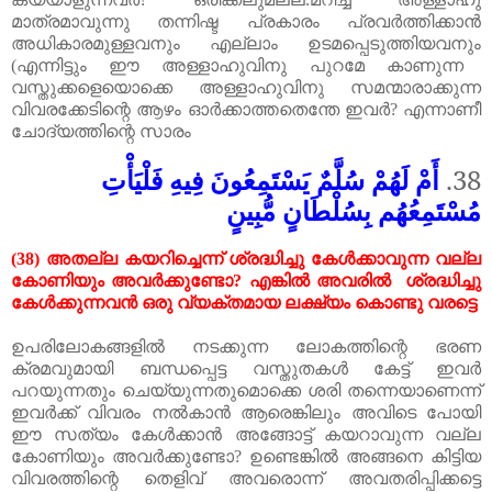
മാത്രമാവുന്നു
തന്നിഷ്ട പ്രകാരം
പ്രവർത്തിക്കാൻ
അധികാരമുള്ളവനും
എല്ലാം
ഉടമപ്പെടുത്തിയവനും
(
എന്നിട്ടും
ഈ
അള്ളാഹുവിനു
പുറമേ
കാണുന്ന
വസ്തുക്കളെയൊക്കെ
അള്ളാഹുവിനു
സമന്മാരാക്കുന്ന
വിവരക്കേടിന്റെ
ആഴം
ഓർക്കാത്തതെന്തേ
ഇവർ
?
എന്നാണീ
ചോദ്യത്തിന്റെ
സാരം
أَمْ لَهُمْ سُلَّمٌ يَسْتَمِعُونَ فِيهِ فَلْيَأْتِ
38.
مُسْتَمِعُهُم بِسُلْطَانٍ مُّبِينٍ
(38)
അതല്ല
കയറിച്ചെന്ന്
ശ്രദ്ധിച്ചു
കേൾക്കാവുന്ന
വല്ല
കോണിയും
അവർക്കുണ്ടോ
?
എങ്കിൽ
അവരിൽ
ശ്രദ്ധിച്ചു
കേൾക്കുന്നവൻ
ഒരു
വ്യക്തമായ
ലക്ഷ്യം
കൊണ്ടു
വരട്ടെ
ഉപരിലോകങ്ങളിൽ
നടക്കുന്ന
ലോകത്തിന്റെ
ഭരണ
ക്രമവുമായി
ബന്ധപ്പെട്ട
വസ്തുതകൾ
കേട്ട്
ഇവർ
പറയുന്നതും
ചെയ്യുന്നതുമൊക്കെ
ശരി
തന്നെയാണെന്ന്
ഇവർക്ക്
വിവരം
നൽകാൻ
ആരെങ്കിലും
അവിടെ
പോയി
ഈ
സത്യം
കേൾക്കാൻ
അങ്ങോട്ട്
കയറാവുന്ന
വല്ല
കോണിയും
അവർക്കുണ്ടോ
?
ഉണ്ടെങ്കിൽ
അങ്ങനെ
കിട്ടിയ
വിവരത്തിന്റെ
തെളിവ്
അവരൊന്ന്
അവതരിപ്പിക്കട്ടെ