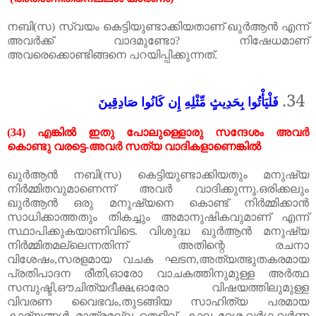
നബി
(
സ
)
സ്വയം
കെട്ടിയുണ്ടാക്കിയതാണ്
ഖുർആൻ
എന്ന്
അവർക്ക്
വാദമുണ്ടോ
?
നിഷേധമാണ്
അവരെക്കൊണ്ടിങ്ങനെ
പറയിപ്പിക്കുന്നത്.
34.
فَلْيَأْتُوا بِحَدِيثٍ مِّثْلِهِ إِن كَانُوا صَادِقِينَ
(34)
എങ്കിൽ
ഇതു
പോലുള്ളൊരു
സന്ദേശം
അവർ
കൊണ്ടു
വരട്ടെ
-
അവർ
സത്യ
വാദികളാണെങ്കിൽ
ഖുർആൻ
നബി
(
സ
)
കെട്ടിയുണ്ടാക്കിയതും
മനുഷ്യ
നിർമ്മിതവുമാണെന്ന്
അവർ
വാദിക്കുന്നു
.
ഒരിക്കലും
ഖുർആൻ
ഒരു
മനുഷ്യനെ
കൊണ്ട്
നിർമ്മിക്കാൻ
സാധിക്കാത്തതും
തികച്ചും
അമാനുഷികവുമാണ്
എന്ന്
സ്ഥാപിക്കുകയാണിവിടെ
.
വിശുദ്ധ
ഖുർആൻ
മനുഷ്യ
നിർമ്മിതമല്ലെന്നതിന്ന്
അതിന്റെ
രചനാ
വിശേഷം
,
സരളമായ
വചക
ഘടന
,
അത്യത്ഭുതകരമായ
പ്രതിപാദന
രീതി
,
ഓരോ
വാചകത്തിനുമുള്ള
അർത്ഥ
സമ്പുഷ്ടി
,
ഔചിത്യദീക്ഷ
,
ഓരോ
വിഷയത്തിലുമുള്ള
വിവരണ
വൈഭവം
,
തുടങ്ങിയ
സാഹിത്യ
പരമായ
കാര്യങ്ങൾ
മാത്രമല്ല
തെളിവ്
.
കാല
ദേശ
,
വർഗ്ഗ
,
വർണ്ണ