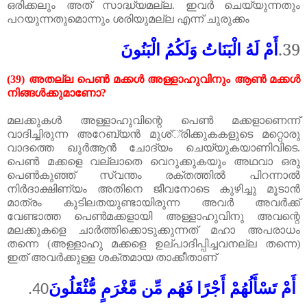
ഒരിക്കലും
അത്
സാദ്ധ്യമല്ല
.
ഇവർ
ചെയ്യുന്നതും
പറയുന്നതുമൊന്നും
ശരിയുമല്ല
എന്ന്
ചുരുക്കം
أَمْ لَهُ الْبَنَاتُ وَلَكُمُ الْبَنُونَ
39.
(39)
അതല്ല
പെൺ
മക്കൾ
അള്ളാഹുവിനും
ആൺ
മക്കൾ
നിങ്ങൾക്കുമാണോ
?
മലക്കുകൾ
അള്ളാഹുവിന്റെ
പെൺ
മക്കളാണെന്ന്
വാദിച്ചിരുന്ന
അറേബ്യൻ
മുശ്്രിക്കുകകളുടെ
മറ്റൊരു
വാദത്തെ
ഖുർആൻ
ചോദ്യം
ചെയ്യുകയാണിവിടെ
.
പെൺ
മക്കളെ
വല്ലാതെ
വെറുക്കുകയും
അഥവാ
ഒരു
പെൺകുഞ്ഞ്
സ്വന്തം
രക്തത്തിൽ
പിറന്നാൽ
നിർദാക്ഷിണ്യം
അതിനെ
ജീവനോടെ
കുഴിച്ചു
മൂടാൻ
മാത്രം
കുടിലതയുണ്ടായിരുന്ന
അവർ
അവർക്ക്
വേണ്ടാത്ത
പെൺമക്കളായി
അള്ളാഹുവിനു
അവന്റെ
മലക്കുകളെ
ചാർത്തിക്കൊടുക്കുന്നത്
മഹാ
അപരാധം
തന്നെ
(
അള്ളാഹു
മക്കളെ
ഉല്പാദിപ്പിച്ചവനല്ല
തന്നെ
)
ഇത്
അവർക്കുള്ള
ശക്തമായ
താക്കീതാണ്
أَمْ تَسْأَلُهُمْ أَجْرًا فَهُم مِّن مَّغْرَمٍ مُّثْقَلُونَ
.40