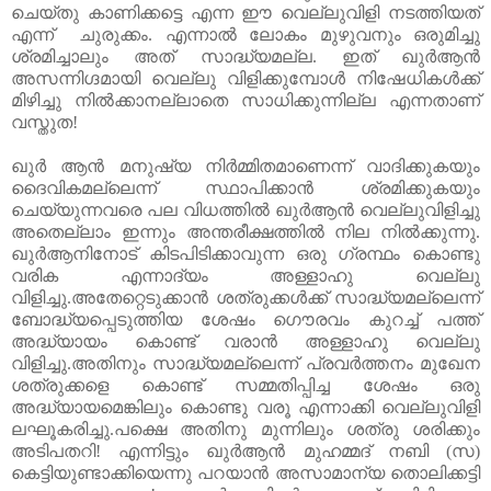
ചെയ്തു
കാണിക്കട്ടെ
എന്ന
ഈ
വെല്ലുവിളി നടത്തിയത്
എന്ന്
ചുരുക്കം
.
എന്നാൽ
ലോകം
മുഴുവനും
ഒരുമിച്ചു
ശ്രമിച്ചാലും
അത്
സാദ്ധ്യമല്ല
.
ഇത്
ഖുർആൻ
അസന്നിഗ്ദമായി
വെല്ലു
വിളിക്കുമ്പോൾ
നിഷേധികൾക്ക്
മിഴിച്ചു
നിൽക്കാനല്ലാതെ
സാധിക്കുന്നില്ല
എന്നതാണ്
വസ്തുത
!
ഖുർ
ആൻ
മനുഷ്യ
നിർമ്മിതമാണെന്ന്
വാദിക്കുകയും
ദൈവികമല്ലെന്ന്
സ്ഥാപിക്കാൻ
ശ്രമിക്കുകയും
ചെയ്യുന്നവരെ
പല
വിധത്തിൽ
ഖുർആൻ
വെല്ലുവിളിച്ചു
അതെല്ലാം
ഇന്നും
അന്തരീക്ഷത്തിൽ
നില
നിൽക്കുന്നു
.
ഖുർആനിനോട്
കിടപിടിക്കാവുന്ന
ഒരു
ഗ്രന്ഥം
കൊണ്ടു
വരിക എന്നാദ്യം
അള്ളാഹു
വെല്ലു
വിളിച്ചു
.
അതേറ്റെടുക്കാൻ
ശത്രുക്കൾക്ക്
സാദ്ധ്യമല്ലെന്ന്
ബോദ്ധ്യപ്പെടുത്തിയ
ശേഷം
ഗൌരവം
കുറച്ച്
പത്ത്
അദ്ധ്യായം
കൊണ്ട്
വരാൻ
അള്ളാഹു
വെല്ലു
വിളിച്ചു
.
അതിനും
സാദ്ധ്യമല്ലെന്ന്
പ്രവർത്തനം
മുഖേന
ശത്രുക്കളെ
കൊണ്ട്
സമ്മതിപ്പിച്ച
ശേഷം
ഒരു
അദ്ധ്യായമെങ്കിലും
കൊണ്ടു
വരൂ
എന്നാക്കി
വെല്ലുവിളി
ലഘൂകരിച്ചു
.
പക്ഷെ
അതിനു
മുന്നിലും
ശത്രു
ശരിക്കും
അടിപതറി
!
എന്നിട്ടും
ഖുർആൻ
മുഹമ്മദ്
നബി
(
സ
)
കെട്ടിയുണ്ടാക്കിയെന്നു
പറയാൻ
അസാമാന്യ
തൊലിക്കട്ടി