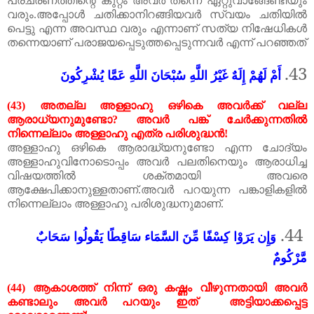
പ്രചരണത്തിന്റെ
കുറ്റം
അവർ
തന്നെ
ഏറ്റുവാങ്ങേണ്ടിയും
വരും
.
അപ്പോൾ
ചതിക്കാനിറങ്ങിയവർ
സ്വയം
ചതിയിൽ
പെട്ടു
എന്ന
അവസ്ഥ
വരും
എന്നാണ് സത്യ നിഷേധികൾ
തന്നെയാണ് പരാജയപ്പെടുത്തപ്പെടുന്നവർ എന്ന് പറഞ്ഞത്
43.
أَمْ لَهُمْ إِلَهٌ غَيْرُ اللَّهِ سُبْحَانَ اللَّهِ عَمَّا يُشْرِكُونَ
(43)
അതല്ല അള്ളാഹു ഒഴികെ അവർക്ക് വല്ല
ആരാധ്യനുമുണ്ടോ
?
അവർ പങ്ക് ചേർക്കുന്നതിൽ
നിന്നെല്ലാം അള്ളാഹു എത്ര പരിശുദ്ധൻ
!
അള്ളാഹു
ഒഴികെ
ആരാദ്ധ്യനുണ്ടോ
എന്ന
ചോദ്യം
അള്ളാഹുവിനോടൊപ്പം
അവർ
പലതിനെയും
ആരാധിച്ച
വിഷയത്തിൽ
ശക്തമായി
അവരെ
ആക്ഷേപിക്കാനുള്ളതാണ്
.
അവർ
പറയുന്ന
പങ്കാളികളിൽ
നിന്നെല്ലാം
അള്ളാഹു
പരിശുദ്ധനുമാണ്
.
44.
وَإِن يَرَوْا كِسْفًا مِّنَ السَّمَاء سَاقِطًا يَقُولُوا سَحَابٌ
مَّرْكُومٌ
(44)
ആകാശത്ത് നിന്ന് ഒരു കഷ്ണം വീഴുന്നതായി അവർ
കണ്ടാലും അവർ പറയും ഇത്
അട്ടിയാക്കപ്പെട്ട