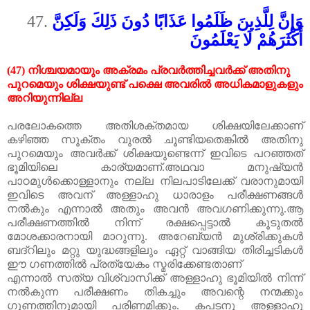
47.
وَإِنَّ لِلَّذِينَ ظَلَمُوا عَذَابًا دُونَ ذَلِكَ وَلَكِنَّ
أَكْثَرَهُمْ لَا يَعْلَمُونَ
(47)
നിശ്ചയമായും അക്രമം പ്രവർത്തിച്ചവർക്ക് അതിനു
പുറമെയും ശിക്ഷയുണ്ട് പക്ഷെ അവരിൽ അധികമാളുകളും
അറിയുന്നില്ല
പരലോകത്തെ അതിശക്തമായ ശിക്ഷയിലേക്കാണ്
കഴിഞ്ഞ സൂക്തം വുരൽ ചൂണ്ടിയതെങ്കിൽ അതിനു
പുറമെയും അവർക്ക് ശിക്ഷയുണ്ടെന്ന് ഇവിടെ പറഞ്ഞത്
ഭൂമിയിലെ കാര്യമാണ്
.
അഥവാ മനുഷ്യൻ
പാഠമുൾക്കൊള്ളാനും നല്ല നിലപാടിലേക്ക് വരാനുമായി
ഇവിടെ അവന് അള്ളാഹു ധാരാളം പരീക്ഷണങ്ങൾ
നൽകും എന്നാൽ അതും അവൻ അവഗണിക്കുന്നു
.
ആ
പരീക്ഷണത്തിൽ നിന്ന് രക്ഷപ്പെട്ടാൽ കൂടുതൽ
മോശക്കാരനായി മാറുന്നു
.
അറേബ്യൻ മുശ്‌രിക്കുകൾ
ബദ്‌റിലും മറ്റു യുദ്ധങ്ങളിലും ഏറ്റ് വാങ്ങിയ തിരിച്ചടികൾ
ഈ ഗണത്തിൽ പ്രത്യേകം സ്മരിക്കേണ്ടതാണ്
എന്നാൽ സത്യ വിശ്വാസിക്ക് അള്ളാഹു ഭൂമിയിൽ നിന്ന്
നൽകുന്ന പരീക്ഷണം തികച്ചും അവന്റെ നന്മക്കും
ഗുണത്തിനുമായി പരിണമിക്കും
.
കപടനു അള്ളാഹു