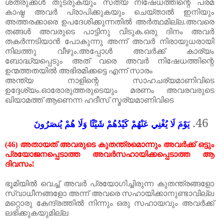
ശത്രുക്കൾ തുടരുകയും സത്യ നിഷേധത്തിന്റെ പരമ
കാഷ്ഠ അവർ പ്രാപിക്കുകയും ചെയ്താൽ ഇനിയും
അത്തരക്കാരെ ഉപദേശിക്കുന്നതിൽ അർത്ഥമില്ല
.
അവരെ
തങ്ങൾ അവരുടെ പാട്ടിനു വിടുക
.
ഒരു ദിനം അവർ
തകർന്നടിയാൻ പോകുന്നു അന്ന് അവർ നിരായുധരായി
നിലത്തു വീഴും
.
അപ്പോൾ അവർക്ക് കാര്യം
ബോദ്ധ്യപ്പെടും അത് വരെ അവർ നിഷേധത്തിന്റെ
ഉന്മത്തതയിൽ അഭിരമിക്കട്ടെ എന്ന് സാരം
അന്ത്യ നാളിന്റെ സാഹചര്യമാണിവിടെ
ഉദ്ദേശ്യം.ഓരോരുത്തരുടെയും മരണം അവരവരുടെ
ഖിയാമത്ത് ആണെന്ന ഹദീസ് സ്മര്യമാണിവിടെ
46.
يَوْمَ لَا يُغْنِي عَنْهُمْ كَيْدُهُمْ شَيْئًا وَلَا هُمْ يُنصَرُونَ
(46)
അതായത് അവരുടെ കുതന്ത്രമൊന്നും അവർക്ക് ഒട്ടും
പ്രയോജനപ്പെടാത്ത അവർസഹായിക്കപ്പെടാത്ത ആ
ദിവസം
!
ഭൂമിയിൽ
വെച്ച്
അവർ
പ്രയോഗിച്ചിരുന്ന
കുതന്ത്രങ്ങളോ
സ്വാധീനങ്ങളോ
അന്ന്
അവരെ
സഹായിക്കാനുണ്ടാവില്ല
മറ്റൊരു
കേന്ദ്രത്തിൽ
നിന്നും
ഒരു
സഹായവും
അവർക്ക്
ലഭിക്കുകയുമില്ല