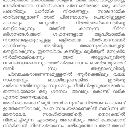
ഭേദമില്ലാത്ത
സർവ്വകാല
പ്രസക്തമായ
ഒരു
കർമ്മ
പദ്ധതിയും
ധാർമ്മിക
നിയമങ്ങളും
സാമുദായിക
തത്വങ്ങളുമാണ്
അത്
പ്രബോധനം
ചെയ്തിട്ടുള്ളത്
എന്നതും
മനുഷ്യ
നിർമ്മിതമല്ലെന്നതിന്റെ
തെളിവാകുന്നു
.
അതിൽ
കാണുന്ന
ദീർഘ
ദർശനങ്ങൾ
,
അതി
ഗഹനങ്ങളായ
ആദ്ധ്യാത്മിക
നിയമങ്ങളെക്കുറിച്ചുള്ള
ലളിതമായ
പ്രതിപാദനങ്ങൾ
എന്നിവയും
അതിന്റെ
അമാനുഷികതക്കുള്ള
തെളിവാകുന്നു
.
ഇതെല്ലാം
കണ്ടിട്ടും
ഖുർആൻ
മനുഷ്യ
നിർമ്മിതമല്ലെന്നും
അത്
അള്ളാഹുവിന്റെ
വചനങ്ങളാണെന്നും
അത്
പ്രബോധനം
ചെയ്ത
മുഹമ്മദ്
നബി
(
സ
)
അള്ളാഹുവിന്റെ
പ്രവാചകരാണെന്നുമുള്ളതിൽ
ആർക്കെങ്കിലും
വല്ല
സംശയവും
ബാക്കിയുണ്ടെങ്കിൽ
ഇതിന്റെ
പരിഹാരത്തിനേറ്റവും
സുഗമവും
നീതി
നിഷ്ഠവുമായ
മാർഗം
തത്തുല്യമായ
ഒരു
ഗ്രന്ഥം
അവരും
കൊണ്ട്
വരിക
എന്നത്
തന്നെയല്ലെ
!
അത്
കൊണ്ടാണ്
ഖുർ
ആൻ
മനുഷ്യ
നിർമ്മാണം
കൊണ്ട്
ഇത്തരത്തിലൊരു
രചന
സാധ്യമാണെങ്കിൽ
നബി
(
സ
)
ക്ക്
മാത്രമല്ല
സാഹിത്യത്തിന്റെ
നെറുകയിൽ
വിരാചിച്ചിരുന്ന
ഏതൊരു
അറബിക്കും
അത്
പോലൊന്ന്
നിർമിക്കാൻ
നിഷ്
പ്രയാസം
കഴിയുമല്ലോ
അത്
അവർ