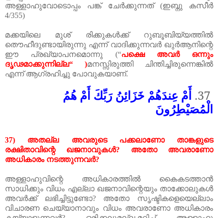
അള്ളാഹുവോടൊപ്പം
പങ്ക്
ചേർക്കുന്നത്
(
ഇബ്നു
കസീർ
4/355)
മക്കയിലെ
മുശ്
രിക്കുകൾക്ക്
റുബൂബിയ്യത്തിൽ
തൌഹീദുണ്ടായിരുന്നു
എന്ന്
വാദിക്കുന്നവർ
ഖുർആനിന്റെ
ഈ
പ്രഖ്യാപനമൊന്നു
(
“
പക്ഷെ
അവർ
ഒന്നും
ദൃഢമാക്കുന്നില്ല“ )
മനസ്സിരുത്തി
ചിന്തിച്ചിരുന്നെങ്കിൽ
എന്ന്
ആഗ്രഹിച്ചു
പോവുകയാണ്.
أَمْ عِندَهُمْ خَزَائِنُ رَبِّكَ أَمْ هُمُ
37.
الْمُصَيْطِرُونَ
37)
അതല്ല
അവരുടെ
പക്കലാണോ
താങ്കളുടെ
രക്ഷിതാവിന്റെ
ഖജനാവുകൾ
?
അതോ
അവരാണോ
അധികാരം
നടത്തുന്നവർ
?
അള്ളാഹുവിന്റെ
അധികാരത്തിൽ
കൈകടത്താൻ
സാധിക്കും
വിധം
എല്ലാ
ഖജനാവിന്റെയും
താക്കോലുകൾ
അവർക്ക്
ലഭിച്ചിട്ടുണ്ടോ
?
അതോ
സൃഷ്ടികളെയെല്ലാം
വിചാരണ
ചെയ്യാനാവും
വിധം
അവരാണോ
അധികാരം
കയ്യാളുന്നവർ
?
ഒരിക്കലുമല്ല
.
മറിച്ച്
അള്ളാഹു