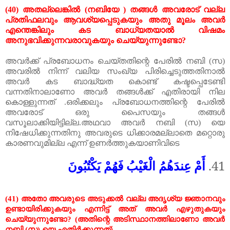
(40)
അതല്ലെങ്കിൽ
(
നബിയേ
)
തങ്ങൾ
അവരോട്
വല്ല
പ്രതിഫലവും
ആവശ്യപ്പെടുകയും
അതു
മൂലം
അവർ
എന്തെങ്കിലും
കട
ബാധ്യതയാൽ
വിഷമം
അനുഭവിക്കുന്നവരാവുകയും
ചെയ്യുന്നുണ്ടോ
?
അവർക്ക്
പ്രബോധനം
ചെയ്തതിന്റെ
പേരിൽ
നബി
(
സ
)
അവരിൽ
നിന്ന്
വലിയ
സംഖ്യ
പിരിച്ചെടുത്തതിനാൽ
അവർ
കട
ബാദ്ധ്യത
കൊണ്ട്
കഷ്ടപ്പെടേണ്ടി
വന്നതിനാലാണോ
അവർ
തങ്ങ
ൾ
ക്ക്
എതിരായി
നില
കൊള്ളുന്നത്
.
ഒരിക്കലും
പ്രബോധനത്തിന്റെ
പേരിൽ
അവരോട്
ഒരു
പൈസയും
തങ്ങൾ
വസൂലാക്കിയിട്ടില്ല
.
അഥവാ
അവർ
നബി
(
സ
)
യെ
നിഷേധിക്കുന്നതിനു
അവരുടെ
ധിക്കാരമല്ലാതെ
മറ്റൊരു
കാരണവുമില്ല
എന്ന്
ഉണർത്തുകയാണിവിടെ
أَمْ عِندَهُمُ الْغَيْبُ فَهُمْ يَكْتُبُونَ
41.
(41)
അതോ
അവരുടെ
അടുക്കൽ
വല്ല
അദൃശ്യ
ജ്ഞാനവും
ഉണ്ടായിരിക്കുകയും
എന്നിട്ട്
അത്
അവർ
എഴുതുകയും
ചെയ്യുന്നുണ്ടോ
? (
അതിന്റെ
അടിസ്ഥാനത്തിലാണോ
അവർ
നബി
(
സ
)
യെ
എതിർക്കുന്നത്
)