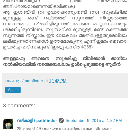
പണ്ഡിതന്മാരുണ്ട്
(
അത്
ബലഹീനമായ
അഭിപ്രായമാണെന്നത്
ഓർക്കുക
)
ആ
ഇശ
:
ബീവി
(
റ
)
ഉദ്ധരിക്കുന്നു
.
നബി
(
സ
)
സുബ്ഹിക്ക്
മുമ്പുള്ള
രണ്ട്
റക്അത്ത്
സുന്നത്ത്
നിസ്ക്കാരത്തെ
സഗൌരവം
ശ്രദ്ധിച്ചിരുന്നത്
പോലെ
മറ്റൊന്നിനെയും
ശ്രദ്ധിച്ചിരുന്നില്ല. സുബ്ഹിക്ക്
മുമ്പുള്ള
രണ്ട്
റക്അത്ത്
സുന്നത്ത്
നിസ്ക്കാരം
ഈ
ലോകവും
അതിലുള്ളതുമെല്ലാം
ലഭിക്കുന്നതിനേക്കാൾ
ഉത്തമമാകുന്നു
എന്ന്
ഇമാം
ബുഖാരി
ഉദ്ധരിച്ച
ഹദീസിലുണ്ട്
(
ഇബ്നു
കസീർ
4/358)
അള്ളാഹു
അവനെ
സൂക്ഷിച്ചു
ജീവിക്കാൻ
ഭാഗ്യം
നൽകിയവരിൽ
നമ്മെയെല്ലാം
ഉൾപ്പെടുത്തട്ടെ
ആമീൻ
വഴികാട്ടി / pathfinder
at
12:48 PM
Share
3 comments:
വഴികാട്ടി / pathfinder
September 8, 2015 at 1:22 PM
29 മുതൽ 49 വരെയുള്ള സൂക്തങ്ങളുടെ വിവരണം