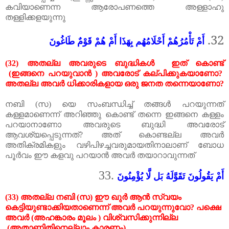
കവിയാണെന്ന ആരോപണത്തെ അള്ളാഹു
തള്ളിക്കളയുന്നു
32.
أَمْ تَأْمُرُهُمْ أَحْلَامُهُم بِهَذَا أَمْ هُمْ قَوْمٌ طَاغُونَ
(32)
അതല്ല
അവരുടെ
ബുദ്ധികൾ
ഇത്
കൊണ്ട്
(
ഇങ്ങനെ
പറയുവാൻ
)
അവരോട്
കല്പിക്കുകയാണോ
?
അതല്ല
അവർ
ധിക്കാരികളായ
ഒരു
ജനത
തന്നെയാണോ
?
നബി
(
സ
)
യെ
സംബന്ധിച്ച്
തങ്ങൾ
പറയുന്നത്
കള്ളമാണെന്ന്
അറിഞ്ഞു
കൊണ്ട്
തന്നെ
ഇങ്ങനെ
കള്ളം
പറയാനാണോ
അവരുടെ
ബുദ്ധി
അവരോട്
ആവശ്യപ്പെടുന്നത്
?
അത്
കൊണ്ടല്ല
അവർ
അതിക്രമികളും
വഴിപിഴച്ചവരുമായതിനാലാണ്
ബോധ
പൂർവം
ഈ
കളവു
പറയാൻ
അവർ
തയാറാവുന്നത്
33.
أَمْ يَقُولُونَ تَقَوَّلَهُ بَل لَّا يُؤْمِنُونَ
(33)
അതല്ല
നബി
(
സ
)
ഈ
ഖുർ
ആൻ
സ്വയം
കെട്ടിയുണ്ടാക്കിയതാണെന്ന്
അവർ
പറയുന്നുവോ
?
പക്ഷെ
അവർ
(
അഹങ്കാരം
മൂലം
)
വിശ്വസിക്കുന്നില്ല
(
അതാണിതിനെല്ലാം
കാരണം
)