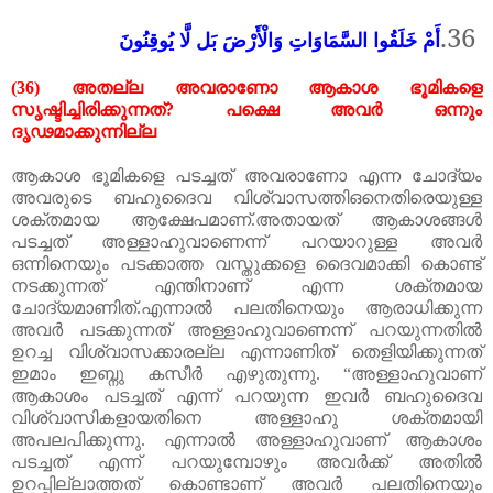
36.
أَمْ خَلَقُوا السَّمَاوَاتِ وَالْأَرْضَ بَل لَّا يُوقِنُونَ
(36)
അതല്ല
അവരാണോ
ആകാശ
ഭൂമികളെ
സൃഷ്ടിച്ചിരിക്കുന്നത്
?
പക്ഷെ
അവർ
ഒന്നും
ദൃഢമാക്കുന്നില്ല
ആകാശ
ഭൂമികളെ
പടച്ചത്
അവരാണോ
എന്ന
ചോദ്യം
അവരുടെ
ബഹുദൈവ
വിശ്വാസത്തിഒനെതിരെയുള്ള
ശക്തമായ
ആക്ഷേപമാണ്
.
അതായത്
ആകാശങ്ങൾ
പടച്ചത്
അള്ളാഹുവാണെന്ന്
പറയാറുള്ള
അവർ
ഒന്നിനെയും
പടക്കാത്ത
വസ്തുക്കളെ
ദൈവമാക്കി
കൊണ്ട്
നടക്കുന്നത്
എന്തിനാണ്
എന്ന
ശക്തമായ
ചോദ്യമാണിത്
.
എന്നാൽ
പലതിനെയും
ആരാധിക്കുന്ന
അവർ
പടക്കുന്നത്
അള്ളാഹുവാണെന്ന്
പറയുന്നതിൽ
ഉറച്ച
വിശ്വാസക്കാരല്ല
എന്നാണിത്
തെളിയിക്കുന്നത്
ഇമാം
ഇബ്നു
കസീർ
എഴുതുന്നു. “അള്ളാഹുവാണ്
ആകാശം
പടച്ചത്
എന്ന്
പറയുന്ന
ഇവർ
ബഹുദൈവ
വിശ്വാസികളായതിനെ
അള്ളാഹു
ശക്തമായി
അപലപിക്കുന്നു
.
എന്നാൽ
അള്ളാ
ഹുവാണ്
ആകാശം
പടച്ചത്
എന്ന്
പറയുമ്പോഴും
അവർക്ക്
അതിൽ
ഉറപ്പില്ലാത്തത്
കൊണ്ടാണ്
അവർ
പലതിനെയും