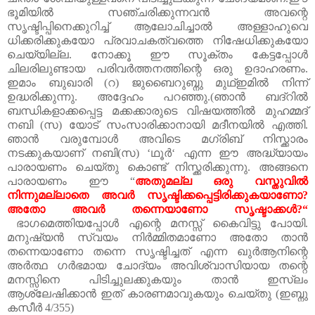
ഭൂമിയിൽ
സഞ്ചരിക്കുന്നവൻ
അവന്റെ
സൃഷ്ടിപ്പിനെക്കുറിച്ച്
ആലോചിച്ചാൽ
അള്ളാഹുവെ
ധിക്കരിക്കുകയോ
പ്രവാചകത്വത്തെ
നിഷേധിക്കുകയോ
ചെയ്യില്ല
.
നോക്കൂ
ഈ
സൂക്തം
കേട്ടപ്പോൾ
ചിലരിലുണ്ടായ
പരിവർത്തനത്തിന്റെ
ഒരു
ഉദാഹരണം
.
ഇമാം
ബുഖാരി
(
റ
)
ജുബൈറുബ്നു
മുഥ്ഇമിൽ
നിന്ന്
ഉദ്ധരിക്കുന്നു
.
അദ്ദേഹം
പറഞ്ഞു
.(
ഞാൻ
ബദ്റിൽ
ബന്ധികളാക്കപ്പെട്ട
മക്കക്കാരുടെ
വിഷയത്തിൽ
മുഹമ്മദ്
നബി
(
സ
)
യോട്
സംസാരിക്കാനായി
മദീനയിൽ
എത്തി
.
ഞാൻ
വരുമ്പോൾ
അവിടെ മഗ്‌രിബ്
നിസ്ക്കാരം
നടക്കുകയാണ്
നബി
(
സ
) ‘
ഥൂർ‘
എന്ന
ഈ
അദ്ധ്യായം
പാരായണം
ചെയ്തു
കൊണ്ട്
നിസ്ക്കരിക്കുന്നു
.
അങ്ങനെ
പാരായണം
ഈ
“
അതുമല്ല
ഒരു
വസ്തുവിൽ
നിന്നുമല്ലാതെ
അവർ
സൃഷ്ടിക്കപ്പെട്ടിരിക്കുകയാണോ
?
അതോ
അവർ
തന്നെയാണോ
സൃഷ്ടാക്കൾ
?“
ഭാ
ഗമെത്തിയപ്പോൾ
എന്റെ
മനസ്സ്
കൈവിട്ടു
പോയി
.
മനുഷ്യൻ
സ്വയം
നിർമ്മിതമാണോ
അതോ
താൻ
തന്നെയാണോ
തന്നെ
സൃഷ്ടിച്ചത്
എന്ന
ഖു
ർ
ആനിന്റെ
അർത്ഥ
ഗർഭമായ
ചോദ്യം
അവിശ്വാസിയായ
തന്റെ
മനസ്സിനെ
പിടിച്ചുലക്കുകയും
താൻ
ഇസ്‌ലം
ആശ്ലേഷിക്കാൻ
ഇത്
കാരണമാവുകയും
ചെയ്തു
(
ഇബ്നു
കസീർ
4/355)