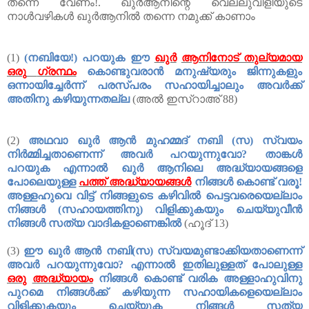
തന്നെ
വേണം
!.
ഖുർആനിന്റെ
വെല്ലുവിളിയുടെ
നാൾവഴികൾ
ഖുർആനിൽ
തന്നെ
നമുക്ക്
കാണാം
(1)
(
നബിയേ
!)
പറയുക
ഈ
ഖുർ
ആനിനോട്
തുല്യമായ
ഒരു
ഗ്രന്ഥം
കൊണ്ടുവരാൻ
മനുഷ്യരും
ജിന്നുകളും
ഒന്നായിച്ചേർന്ന്
പരസ്പരം
സഹായിച്ചാലും
അവർക്ക്
അതിനു
കഴിയുന്നതല്ല
(
അൽ
ഇസ്റാഅ്
88)
(2)
അഥവാ
ഖുർ
ആൻ
മുഹമ്മദ്
നബി
(
സ
)
സ്വയം
നിർമ്മിച്ചതാണെന്ന്
അവർ
പറയുന്നുവോ
?
താങ്കൾ
പറയുക
എന്നാൽ
ഖുർ
ആനിലെ
അദ്ധ്യായങ്ങളെ
പോലെയുള്ള
പത്ത്
അദ്ധ്യായങ്ങൾ
നിങ്ങൾ
കൊണ്ട്
വരൂ
!
അള്ളഹുവെ
വിട്ട്
നിങ്ങളുടെ
കഴിവിൽ
പെട്ടവരെയെല്ലാം
നിങ്ങൾ
(
സഹായത്തിനു
)
വിളിക്കുകയും
ചെയ്യുവീൻ
നിങ്ങൾ
സത്യ
വാദികളാണെങ്കിൽ
(
ഹൂദ്
13)
(3)
ഈ
ഖുർ
ആൻ
നബി
(
സ
)
സ്വയമുണ്ടാക്കിയതാണെന്ന്
അവർ
പറയുന്നുവോ
?
എന്നാൽ
ഇതിലുള്ളത്
പോലുള്ള
ഒരു
അദ്ധ്യായം
നിങ്ങൾ
കൊണ്ട്
വരിക
അള്ളാഹുവിനു
പുറമെ
നിങ്ങൾക്ക്
കഴിയുന്ന
സഹായികളെയെല്ലാം
വിളിക്കുകയും
ചെയ്യുക
നിങ്ങൾ
സത്യ