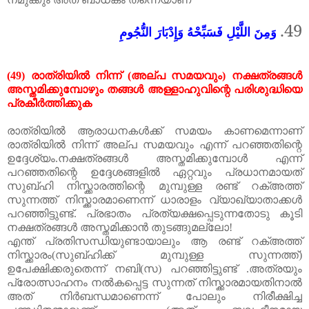
49.
وَمِنَ اللَّيْلِ فَسَبِّحْهُ وَإِدْبَارَ النُّجُومِ
(49)
രാത്രിയിൽ നിന്ന്
(
അല്പ സമയവും
)
നക്ഷത്രങ്ങൾ
അസ്തമിക്കുമ്പോഴും തങ്ങൾ അള്ളാഹുവിന്റെ പരിശുദ്ധിയെ
പ്രകീർത്തിക്കുക
രാത്രിയിൽ
ആരാധനകൾക്ക്
സമയം
കാണമെന്നാണ്
രാത്രിയിൽ
നിന്ന്
അല്പ
സമയവും
എന്ന്
പറഞ്ഞതിന്റെ
ഉദ്ദേശ്യം
.
നക്ഷത്രങ്ങൾ
അസ്തമിക്കുമ്പോൾ
എന്ന്
പറഞ്ഞതിന്റെ
ഉദ്ദേശങ്ങളിൽ
ഏറ്റവും
പ്രധാനമായത്
സുബ്ഹി
നിസ്ക്കാരത്തിന്റെ
മുമ്പുള്ള
രണ്ട്
റക്അത്ത്
സുന്നത്ത്
നിസ്ക്കാരമാണെന്ന്
ധാരാളം
വ്യാഖ്യാതാക്കൾ
പറഞ്ഞിട്ടുണ്ട്
.
പ്രഭാതം
പ്രത്യക്ഷപ്പെടുന്നതോടു
കൂടി
നക്ഷത്രങ്ങൾ
അസ്തമിക്കാൻ
തുടങ്ങുമല്ലോ
!
എന്ത്
പ്രതിസന്ധിയുണ്ടായാലും
ആ
രണ്ട്
റക്അത്ത്
നിസ്ക്കാരം
(സുബ്ഹിക്ക് മുമ്പുള്ള സുന്നത്ത്)
ഉപേക്ഷിക്കരുതെന്ന്
നബി
(
സ
)
പറഞ്ഞിട്ടുണ്ട്
.
അത്രയും
പ്രോത്സാഹനം
നൽകപ്പെട്ട
സുന്നത്
നിസ്ക്കാരമായതിനാൽ
അത്
നിർബന്ധമാണെന്ന്
പോലും
നിരീക്ഷിച്ച