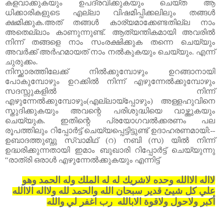
കളവാക്കുകയും ഉപദ്രവിക്കുകയും ചെയ്ത ആ
ധിക്കാരികളുടെ എല്ലാ വിഷമിപ്പിക്കലിലും തങ്ങൾ
ക്ഷമിക്കുക
.
അത് തങ്ങൾ കാര്യമാക്കേണ്ടതില്ല നാം
അതെല്ലാം കാണുന്നുണ്ട്
.
ആത്യന്തികമായി അവരിൽ
നിന്ന് തങ്ങളെ നാം സംരക്ഷിക്കുക തന്നെ ചെയ്യും
അവർക്ക് അർഹമായത് നാം നൽകുകയും ചെയ്യും
.
എന്ന്
ചുരുക്കം
.
നിസ്ക്കാരത്തിലേക്ക് നിൽക്കുമ്പോഴും ഉറങ്ങാനായി
പോകുമ്പോഴും ഉറ
ക്കി
ൽ നിന്ന് എഴുന്നേൽക്കുമ്പോഴും
സദസ്സുകളിൽ നിന്ന്
എഴുന്നേൽക്കുമ്പോഴും
(
എല്ലായ്പ്പോഴും
)
അള്ളഹുവിനെ
സ്തുദിക്കുകയും അവന്റെ പരിശുദ്ധിയെ വാഴ്ത്തുകയും
ചെയ്യുക
.
ഇതിന്റെ പ്രയോഗവൽക്കരണം പല
രൂപത്തിലും റിപ്പോർട്ട് ചെയ്യപ്പെട്ടിട്ടുണ്ട് ഉദാഹരണമായി
:--
ഉബാദത്തുബ്നു സ്വാമിഥ്
(
റ
)
നബി
(
സ
)
യിൽ നിന്ന്
ഉദ്ധരിക്കുന്നതായി ഇമാം ബുഖാരി റിപ്പോർട്ട് ചെയ്യുന്നു
“
രാത്രി ഒരാൾ എഴുന്നേൽക്കുകയും എന്നിട്ട്
لااله الاالله وحده لاشريك له له الملك وله الحمد وهو
علي كل شيئ قدير سبحان الله والحمد لله ولااله الاالله
أكبر ولاحول ولاقوة الابالله رب اغفر لي
والله