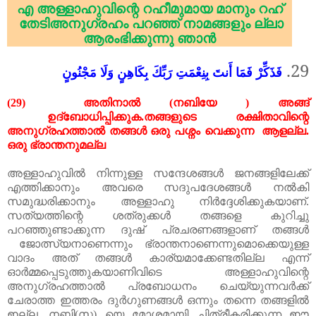
എ
അള്ളാഹുവിന്റെ
റഹീമുമായ
മാനും
റഹ്
തേടി
അനുഗ്രഹം
പറഞ്ഞ്
നാമങ്ങളും
ല്ലാ
ആരംഭിക്കുന്നു
ഞാൻ
29.
فَذَكِّرْ فَمَا أَنتَ بِنِعْمَتِ رَبِّكَ بِكَاهِنٍ وَلَا مَجْنُونٍ
(29)
അതിനാൽ
(
നബിയേ
)
അങ്ങ്
ഉദ്ബോധിപ്പിക്കുക
.
തങ്ങളുടെ
രക്ഷിതാവിന്റെ
അനുഗ്രഹത്താൽ
തങ്ങൾ
ഒരു
പശ്നം
വെക്കുന്ന
ആളല്ല
.
ഒരു
ഭ്രാന്തനുമല്ല
അള്ളാഹുവിൽ നിന്നുള്ള സന്ദേശങ്ങൾ ജനങ്ങളിലേക്ക്
എത്തിക്കാനും അവരെ സദുപദേശങ്ങൾ നൽകി
സമുദ്ധരിക്കാനും അള്ളാഹു നിർദ്ദേശിക്കുകയാണ്
.
സത്യത്തിന്റെ ശത്രുക്കൾ തങ്ങളെ കുറിച്ചു
പറഞ്ഞുണ്ടാക്കുന്ന ദുഷ് പ്രചരണങ്ങളാണ് തങ്ങൾ
ജോ
ത്സ്യനാണെന്നും ഭ്രാന്തനാണെന്നുമൊക്കെയുള്ള
വാദം അത് തങ്ങൾ കാര്യമാക്കേണ്ടതില്ല എന്ന്
ഓർമ്മപ്പെടുത്തുകയാണിവിടെ
അള്ളാഹുവിന്റെ
അനുഗ്രഹത്താൽ
പ്രബോധനം
ചെയ്യുന്നവർക്ക്
ചേരാത്ത
ഇത്തരം
ദുർഗുണങ്ങൾ
ഒന്നും
തന്നെ
തങ്ങളിൽ
ഇല്ല
.
നബി
(
സ
)
യെ
മോശമായി
ചിത്രീകരിക്കുന്ന
ഈ