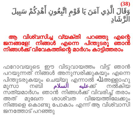
(38)
وَقَالَ الَّذِي آمَنَ يَا قَوْمِ اتَّبِعُونِ أَهْدِكُمْ سَبِيلَ
الرَّشَادِ
ആ വിശ്വസിച്ച വ്യക്തി പറഞ്ഞു എന്റെ
ജനങ്ങളേ! നിങ്ങൾ എന്നെ പിന്തുടരൂ ഞാൻ
നിങ്ങൾക്ക് വിവേകത്തിന്റെ മാർഗം കാട്ടിത്തരാം
ഫറോവയുടെ ഈ വിടുവായത്തം വിട്ട് ഞാൻ
പറയുന്നത് നിങ്ങൾ അനുസരിക്കുകയും എന്നെ
ﷲ
പിന്തുടരുകയും ചെയ്യൂ എന്നാൽ
അള്ളാഹു
മൂസാ നബി
عليه السلام
ക്ക് നൽകിയ
സത്യമാർഗം ഞാൻ നിങ്ങൾക്ക് വിവരിച്ച് തരാം
അത് മുഖേന ശാശ്വത വിജയത്തിലേക്കും
നിങ്ങളെ കൊണ്ടു പോകാം എന്ന് ആ വിശ്വാസി
ജനത്തോട് പറഞ്ഞു