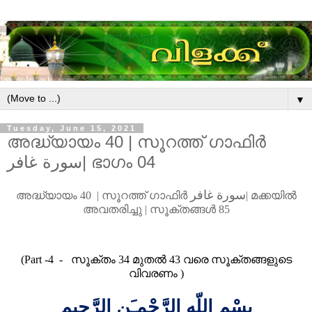
▼
Tuesday, June 15, 2021
അദ്ധ്യായം 40 | സൂറത്ത് ഗാഫിർ
سورة غافر| ഭാഗം 04
سورة غافر
അദ്ധ്യായം
40 |
സൂറത്ത്
ഗാഫിർ
|
മ
ക്കയിൽ
അവതരിച്ചു
|
സൂക്തങ്ങൾ
85
(Part -4
-
സൂക്തം
34
മുതൽ
43
വരെ സൂക്തങ്ങളുടെ
വിവരണം
)
بِسْمِ اللّهِ الرَّحْمـَنِ الرَّحِيمِ