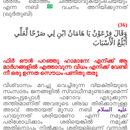
ശരീരം മൊത്തം ചീത്തയാവുകയുംചെയ്യും
എന്ന നബി
ﷺ
വചനം അറിയിക്കുന്നത്
(ഖുർതുബി)
(36)
وَقَالَ فِرْعَوْنُ يَا هَامَانُ ابْنِ لِي صَرْحًا لَّعَلِّي
أَبْلُغُ الْأَسْبَابَ
ഫിർ ഔൻ പറഞ്ഞു ഹാമാനേ! എനിക്ക് ആ
മാർഗങ്ങളിൽ എത്താവുന്ന വിധം എനിക്ക് വേണ്ടി
നീ ഒരു ഉന്നത സൌധം പണിതു തരൂ
വിശ്വാസം മറച്ചു വെച്ചിരുന്ന വ്യക്തിയുടെ
സംസാരം ജനങ്ങളിൽ സ്വാധീനമുണ്ടാക്കുമെന്ന്
ഭയപ്പെട്ടപ്പോൾ ഫറോവ എടുക്കുന്ന
തന്ത്രമാണിത് അവരുടെ ശ്രദ്ധ തിരിക്കാനുള്ള
അടവ്. അതായത് മൂസാ നബി
عليه السلام
പറയുന്നത് ശരിയാണോ എന്ന് നമുക്ക്
പരിശോധിക്കാം ശരിയെങ്കിൽ നമുക്ക്
അതിനൊപ്പം നിൽക്കാം ശരിയല്ലെന്ന് വന്നാൽ