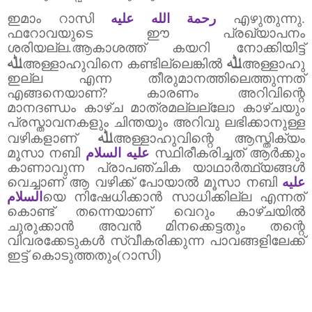
ഇ
മാം റാസി
رحمة الله عليه
എഴുതുന്നു.
ഫറോവയുടെ ഈ പ്രഖ്യാപനം
ശരിയല്ല.ആകാശത്ത് കയറി നോക്കിയിട്ട്
ﷲ
ﷲ
അള്ളാഹുവിനെ കണ്ടില്ലെങ്കിൽ
അള്ളാഹു
ഇല്ല എന്ന തീരുമാനത്തിലെത്തുന്നത്
എങ്ങനെയാണ്
?
കാരണം അറിവിന്റെ
മാനദണ്ഡം കാഴ്ച മാത്രമല്ലല്ലോ കാഴ്ചയും
പ്രസ്താവനകളും ചിന്തയും അറിവു ലഭിക്കാനുള്ള
ﷲ
വഴികളാണ്
അള്ളാഹുവിന്റെ ആസ്തിക്യം
മൂസാ നബി
عليه السلام
സ്ഥിരീകരിച്ചത് ആർക്കും
കാണാവുന്ന പ്രാപഞ്ചിക യാഥാർത്ഥ്യങ്ങൾ
വെച്ചാണ് ആ വഴിക്ക് പോയാൽ മൂസാ നബി
عليه
السلام
യെ നിഷേധിക്കാൻ സാധിക്കില്ല എന്നത്
കൊണ്ട് തന്നെയാണ് വെറും കാഴ്ചയിൽ
ചുരുക്കാൻ അവൻ മിനക്കെട്ടതും തന്റെ
വിവരക്കേടുകൾ സ്വീകരിക്കുന്ന പാവങ്ങളിലേക്ക്
ഇട്ട് കൊടുത്തതും(റാസി)