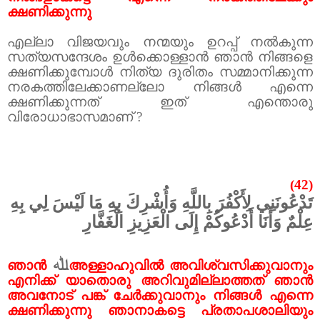
ക്ഷണിക്കുന്നു
എല്ലാ വിജയവും നന്മയും ഉറപ്പ് നൽകുന്ന
സത്യസന്ദേശം ഉൾക്കൊള്ളാൻ ഞാൻ നിങ്ങളെ
ക്ഷണിക്കുമ്പോൾ നിത്യ ദുരിതം സമ്മാനിക്കുന്ന
നരകത്തിലേക്കാണല്ലോ നിങ്ങൾ എന്നെ
ക്ഷണിക്കുന്നത് ഇത് എന്തൊരു
വിരോധാഭാസമാണ്
?
(42)
تَدْعُونَنِي لِأَكْفُرَ بِاللَّهِ وَأُشْرِكَ بِهِ مَا لَيْسَ لِي بِهِ
عِلْمٌ وَأَنَا أَدْعُوكُمْ إِلَى الْعَزِيزِ الْغَفَّارِ
ﷲ
ഞാൻ
അള്ളാഹുവിൽ അവിശ്വസിക്കുവാനും
എനിക്ക് യാതൊരു അറിവുമില്ലാത്തത് ഞാൻ
അവനോട് പങ്ക് ചേർക്കുവാനും നിങ്ങൾ എന്നെ
ക്ഷണിക്കുന്നു ഞാനാകട്ടെ പ്രതാപശാലിയും