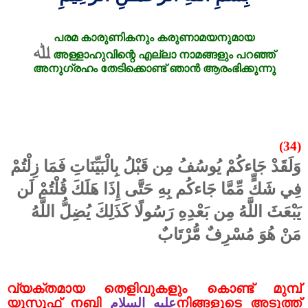
പരമ
കാരുണികനും
കരുണാമയനുമായ
ﷲ
അള്ളാഹുവിന്റെ
എല്ലാ
നാമങ്ങളും
പറഞ്ഞ്
അനുഗ്രഹം
തേടിക്കൊണ്ട്
ഞാൻ
ആരംഭിക്കുന്നു
(34)
وَلَقَدْ جَاءكُمْ يُوسُفُ مِن قَبْلُ بِالْبَيِّنَاتِ فَمَا زِلْتُمْ
فِي شَكٍّ مِّمَّا جَاءكُم بِهِ حَتَّى إِذَا هَلَكَ قُلْتُمْ لَن
يَبْعَثَ اللَّهُ مِن بَعْدِهِ رَسُولًا كَذَلِكَ يُضِلُّ اللَّهُ
مَنْ هُوَ مُسْرِفٌ مُّرْتَابٌ
വ്യക്തമായ തെളിവുകളും കൊണ്ട് മുമ്പ്
യൂസുഫ് നബി
عليه السلام
നിങ്ങളുടെ അടുത്ത്