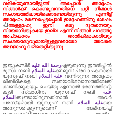
വരികയുണ്ടായിട്ടുണ്ട് അപ്പോൾ അദ്ദേഹം
നിങ്ങൾക്ക് കൊണ്ടുവന്നതിനെ പറ്റി നിങ്ങൾ
സംശയത്തിലായിക്കൊണ്ടേയിരുന്നു എന്നിട്ട്
അദ്ദേഹം മരണപ്പെട്ടപ്പോൾ ഇദ്ദേഹത്തിനു ശേഷം
ﷲ
അള്ളാഹു ഇനി ഒരു ദൂതനെയും
നിയോഗിക്കുകയേ ഇല്ല എന്ന് നിങ്ങൾ പറഞ്ഞു
അപ്രകാരം അതിക്രമകാരിയും
സംശയാലുവുമായിട്ടുള്ളവരാരോ അവരെ
അള്ളാഹു വഴിതെറ്റിക്കുന്നു
ഇബ്നുകസീർ
رحمة الله عليه
എഴുതുന്നു ഈജിപ്തിൽ
മുസാ നബി
عليه السلام
ക്ക് മുമ്പ് പ്രവാചകനായി
യൂസുഫ് നബി
عليه السلام
വന്നിരുന്നു അദ്ദേഹം
ഖിബ്‌ഥികളെ സത്യവിശ്വാസത്തിലേക്ക്
ക്ഷണിക്കുകയും ചെയ്തു എന്നാൽ ഭരണത്തിന്റെ
കൂടി സ്വാധീനം യൂസുഫ് നബി
عليه
السلام
ക്കുണ്ടായിരുന്നതിനാൽ അവർ
പരസ്യമായി യൂസുഫ് നബി
عليه السلام
യെ
അനുസരിക്കുന്നുവെന്ന് അഭിനയിച്ച്
ﷲ
രക്ഷപ്പെട്ടു(
അള്ളാഹുവിനെ മാത്രം