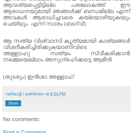
ആവശ്യപ്പെട്ടിട്ടില്ല പരലോകത്ത് ഈ
ആരാധനയുമായി ഞങ്ങൾക്ക് ബന്ധമില്ല എന്ന്
അവകൾ ആരാധിച്ചവരെ കയ്യൊഴിയുകയും
ചെയ്യും
എന്ന് സാരം (ബഗ്‌വി)
ആ സത്യ വിശ്വാസി കൃത്യമായി കാര്യങ്ങൾ
വിശദീകരിച്ചിരിക്കുകയാണിവിടെ
അള്ളാഹു സത്യം സ്വീകരിക്കാൻ
നമ്മെയെല്ലാം അനുഗ്രഹിക്കട്ടെ ആമീൻ
(തുടരും) ഇൻശാ അള്ളാഹ്
വഴികാട്ടി / pathfinder
at
8:54 PM
Share
No comments:
Post a Comment