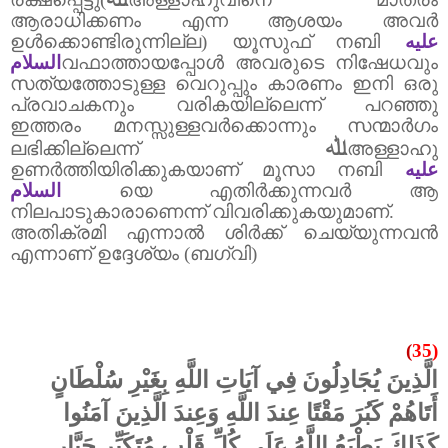
ആരാധിക്കണം എന്ന ആശയം അവർ
ഉൾക്കൊണ്ടിരുന്നില്ല) യൂസുഫ് നബി
عليه
السلام
വഫാത്തായപ്പോൾ അവരുടെ നിഷേധവും
സത്യത്തോടുള്ള വെറുപ്പും കാരണം ഇനി ഒരു
പ്രവാചകനും വരികയില്ലെന്ന് പറഞ്ഞു
ഇത്തരം മനസ്സുള്ളവർക്കൊന്നും സന്മാർഗം
ﷲ
ലഭിക്കില്ലെന്ന്
അള്ളാഹു
ഉണർത്തിയിരിക്കുകയാണ് മൂസാ നബി
عليه
السلام
യെ എതിർക്കുന്നവർ ആ
നിലപാടുകാരാണെന്ന് വിവരിക്കുകയുമാണ്.
അതിക്രമി എന്നാൽ ശിർക്ക് ചെയ്യുന്നവൻ
എന്നാണ് ഉദ്ദേശ്യം (ബഗ്‌വി)
(
35)
الَّذِينَ يُجَادِلُونَ فِي آيَاتِ اللَّهِ بِغَيْرِ سُلْطَانٍ
أَتَاهُمْ كَبُرَ مَقْتًا عِندَ اللَّهِ وَعِندَ الَّذِينَ آمَنُوا
كَذَلِكَ يَطْبَعُ اللَّهُ عَلَى كُلِّ قَلْبِ مُتَكَبِّرٍ جَبَّارٍ