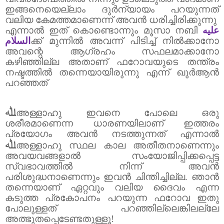
ഇങ്ങനെയെല്ലാം ദുർന്യായം പറയുന്നത്
വലിയ കേമത്തമാണെന്ന് അവൻ ധരിച്ചിരിക്കുന്നു
എന്നാൽ ഇത് കൊണ്ടൊന്നും മൂസാ നബി
عليه
السلام
ക്ക് മുന്നിൽ അവന്ന് പിടിച്ച് നിൽക്കാനോ
അവന്റെ ആഗ്രഹം സഫലമാക്കാനോ
കഴിഞ്ഞില്ല അതാണ് ഫറോവയുടെ തന്ത്രം
നഷ്ടത്തിൽ തന്നെയായിരുന്നു എന്ന് ഖുർആൻ
പറഞ്ഞത്
ﷲ
അള്ളാഹു ഇവനെ പോലെ ഒരു
ശരീരമാണെന്ന ധാരണയിലാണ് ഇത്തരം
പ്രയോഗം അവൻ നടത്തുന്നത് എന്നാൽ
ﷲ
അള്ളാഹു സ്ഥല കാല അതീതനാണെന്നും
അവയവങ്ങളാൽ സംയോജിപ്പിക്കപ്പെട്ട
സ്വഭാവത്തിൽ നിന്ന് അവൻ
പരിശുദ്ധനാണെന്നും ഇവൻ ചിന്തിച്ചില്ല. ഞാൻ
തന്നെയാണ് ഏറ്റവും വലിയ ദൈവം എന്ന
കടുത്ത പ്രകോപനം പറയുന്ന ഫറോവ ഇതു
പോലുള്ളത് പറഞ്ഞില്ലെങ്കിലല്ലേ
അത്ഭുതപ്പെടേണ്ടതുള്ളൂ!