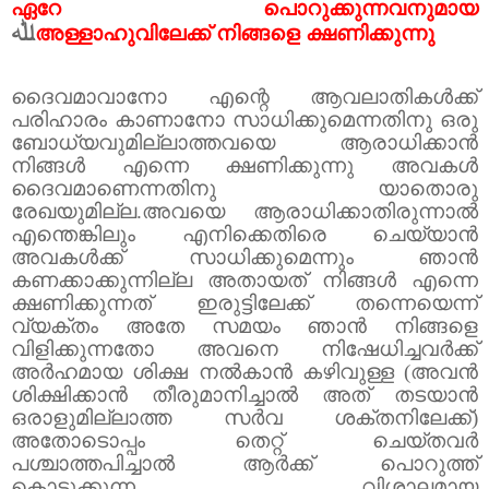
ഏറേ പൊറുക്കുന്നവനുമായ
ﷲ
അള്ളാഹുവിലേക്ക് നിങ്ങളെ ക്ഷണിക്കുന്നു
ദൈവമാവാനോ എന്റെ ആവലാതികൾക്ക്
പരിഹാരം കാണാനോ സാധിക്കുമെന്നതിനു ഒരു
ബോധ്യവുമില്ലാത്തവയെ ആരാധിക്കാൻ
നിങ്ങൾ എന്നെ ക്ഷണിക്കുന്നു അവകൾ
ദൈവമാണെന്നതിനു യാതൊരു
രേഖയുമില്ല.അവയെ ആരാധിക്കാതിരുന്നാൽ
എന്തെങ്കിലും എനിക്കെതിരെ ചെയ്യാൻ
അവകൾക്ക് സാധിക്കുമെന്നും ഞാൻ
കണക്കാക്കുന്നില്ല അതായത് നിങ്ങൾ എന്നെ
ക്ഷണിക്കുന്നത് ഇരുട്ടിലേക്ക് തന്നെയെന്ന്
വ്യക്തം അതേ സമയം ഞാൻ നിങ്ങളെ
വിളിക്കുന്നതോ അവനെ നിഷേധിച്ചവർക്ക്
അർഹമായ ശിക്ഷ നൽകാൻ കഴിവുള്ള (അവൻ
ശിക്ഷിക്കാൻ തീരുമാനിച്ചാൽ അത് തടയാൻ
ഒരാളുമില്ലാത്ത സർവ ശക്തനിലേക്ക്)
അതോടൊപ്പം തെറ്റ് ചെയ്തവർ
പശ്ചാത്തപിച്ചാൽ ആർക്ക് പൊറുത്ത്
കൊടുക്കുന്ന വിശാലമായ