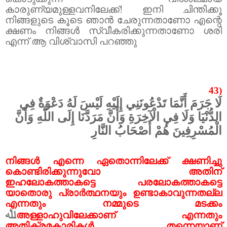
കാരുണ്യമുള്ളവനിലേക്ക്! ഇനി ചിന്തിക്കൂ
നിങ്ങളുടെ കൂടെ ഞാൻ ചേരുന്നതാണോ എന്റെ
ക്ഷണം നിങ്ങൾ സ്വീകരിക്കുന്നതാണോ ശരി
എന്ന് ആ വിശ്വാസി പറഞ്ഞു
43)
لَا جَرَمَ أَنَّمَا تَدْعُونَنِي إِلَيْهِ لَيْسَ لَهُ دَعْوَةٌ فِي
الدُّنْيَا وَلَا فِي الْآخِرَةِ وَأَنَّ مَرَدَّنَا إِلَى اللَّهِ وَأَنَّ
الْمُسْرِفِينَ هُمْ أَصْحَابُ النَّارِ
നിങ്ങൾ എന്നെ ഏതൊന്നിലേക്ക് ക്ഷണിച്ചു
കൊണ്ടിരിക്കുന്നുവോ അതിന്
ഇഹലോകത്താകട്ടെ പരലോകത്താകട്ടെ
യാതൊരു പ്രാർത്ഥനയും ഉണ്ടാകാവുന്നതല്ല
എന്നതും നമ്മുടെ മടക്കം
ﷲ
അള്ളാഹുവിലേക്കാണ് എന്നതും
അതിക്രമകാരികൾ തന്നെയാണ്