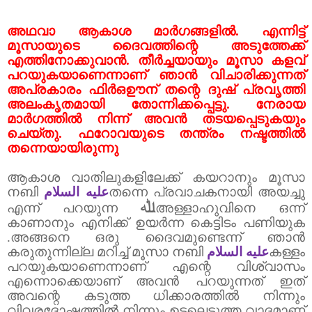
അഥവാ ആകാശ മാർഗങ്ങളിൽ. എന്നിട്ട്
മൂസായുടെ ദൈവത്തിന്റെ അടുത്തേക്ക്
എത്തിനോക്കുവാൻ. തീർച്ചയായും മൂസാ കളവ്
പറയുകയാണെന്നാണ് ഞാൻ വിചാരിക്കുന്നത്
അപ്രകാരം ഫിർഒഊന് തന്റെ ദുഷ് പ്രവൃത്തി
അലംകൃതമായി തോന്നിക്കപ്പെട്ടു. നേരായ
മാർഗത്തിൽ നിന്ന് അവൻ തടയപ്പെടുകയും
ചെയ്തു. ഫറോവയുടെ തന്ത്രം നഷ്ടത്തിൽ
തന്നെയായിരുന്നു
ആകാശ വാതിലുകളിലേക്ക് കയറാനും മൂസാ
നബി
عليه السلام
തന്നെ പ്രവാചകനായി അയച്ചു
ﷲ
എന്ന് പറയുന്ന
അള്ളാഹുവിനെ ഒന്ന്
കാണാനും എനിക്ക് ഉയർന്ന കെട്ടിടം പണിയുക
.അങ്ങനെ ഒരു ദൈവമുണ്ടെന്ന് ഞാൻ
കരുതുന്നില്ല മറിച്ച് മൂസാ നബി
عليه السلام
കള്ളം
പറയുകയാണെന്നാണ് എന്റെ വിശ്വാസം
എന്നൊക്കെയാണ് അവൻ പറയുന്നത് ഇത്
അവന്റെ കടുത്ത ധിക്കാരത്തിൽ നിന്നും
വിവരദോഷത്തിൽ നിന്നും ഉടലെടുത്ത വാദമാണ്