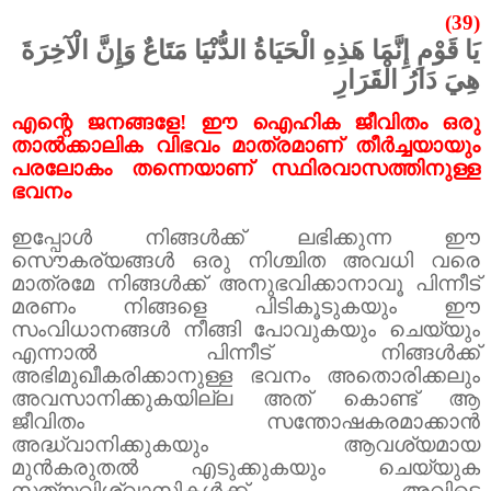
(39)
يَا قَوْمِ إِنَّمَا هَذِهِ الْحَيَاةُ الدُّنْيَا مَتَاعٌ وَإِنَّ الْآخِرَةَ
هِيَ دَارُ الْقَرَارِ
എന്റെ ജനങ്ങളേ! ഈ ഐഹിക ജീവിതം ഒരു
താൽക്കാലിക വിഭവം മാത്രമാണ് തീർച്ചയായും
പരലോകം തന്നെയാണ് സ്ഥിരവാസത്തിനുള്ള
ഭവനം
ഇപ്പോൾ നിങ്ങൾക്ക് ലഭിക്കുന്ന ഈ
സൌകര്യങ്ങൾ ഒരു നിശ്ചിത അവധി വരെ
മാത്രമേ നിങ്ങൾക്ക് അനുഭവിക്കാനാവൂ പിന്നീട്
മരണം നിങ്ങളെ പിടികൂടുകയും ഈ
സംവിധാനങ്ങൾ നീങ്ങി പോവുകയും ചെയ്യും
എന്നാൽ പിന്നീട് നിങ്ങൾക്ക്
അഭിമുഖീകരിക്കാനുള്ള ഭവനം അതൊരിക്കലും
അവസാനിക്കുകയില്ല അത് കൊണ്ട് ആ
ജീവിതം സന്തോഷകരമാക്കാൻ
അദ്ധ്വാനിക്കുകയും ആവശ്യമായ
മുൻകരുതൽ എടുക്കുകയും ചെയ്യുക
സത്യവിശ്വാസികൾക്ക് അവിടെ