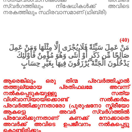
സ്വർഗത്തിലും നിഷേധികൾക്ക് അവിടെ
നരകത്തിലും സ്ഥിരവാസമാണ് (ഥിബ്‌രി)
(40)
مَنْ عَمِلَ سَيِّئَةً فَلَا يُجْزَى إِلَّا مِثْلَهَا وَمَنْ عَمِلَ
صَالِحًا مِّن ذَكَرٍ أَوْ أُنثَى وَهُوَ مُؤْمِنٌ فَأُوْلَئِكَ
يَدْخُلُونَ الْجَنَّةَ يُرْزَقُونَ فِيهَا بِغَيْرِ حِسَابٍ
ആരെങ്കിലും ഒരു തിന്മ പ്രവർത്തിച്ചാൽ
തത്തുല്യമായ പ്രതിഫലമേ അവന്ന്
നൽകപ്പെടുകയുള്ളൂ സത്യ
വിശ്വാസിയായിക്കൊണ്ട് സൽക്കർമം
പ്രവർത്തിക്കുന്നതാരോ (പുരുഷനോ സ്ത്രീയോ
ആകട്ടെ)
അവർ സ്വർഗത്തിൽ
പ്രവേശിക്കുന്നതാണ് കണക്ക് നോക്കാതെ
അവർക്ക് അവിടെ ഉപജീവനം നൽകപ്പെട്ടു
കൊണ്ടിരിക്കും