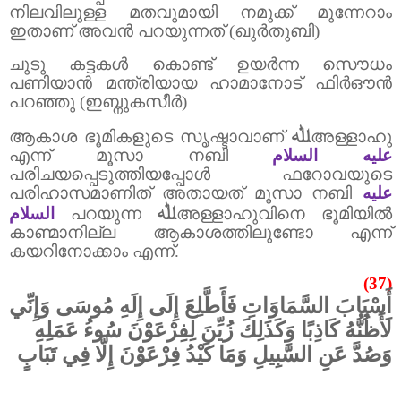
നിലവിലുള്ള മതവുമായി നമുക്ക് മുന്നേറാം
ഇതാണ് അവൻ പറയുന്നത് (ഖുർതുബി)
ചുടു കട്ടകൾ കൊണ്ട് ഉയർന്ന സൌധം
പണിയാൻ മന്ത്രിയായ ഹാമാനോട് ഫിർഔൻ
പറഞ്ഞു (ഇബ്നുകസീർ)
ﷲ
ആകാശ ഭൂമികളുടെ സൃഷ്ടാവാണ്
അള്ളാഹു
എന്ന് മൂസാ നബി
عليه السلام
പരിചയപ്പെടുത്തിയപ്പോൾ ഫറോവയുടെ
പരിഹാസമാണിത് അതായത് മൂസാ നബി
عليه
ﷲ
السلام
പറയുന്ന
അള്ളാഹുവിനെ ഭൂമിയിൽ
കാണ്മാനില്ല ആകാശത്തിലുണ്ടോ എന്ന്
കയറിനോക്കാം എന്ന്.
(37)
أَسْبَابَ السَّمَاوَاتِ فَأَطَّلِعَ إِلَى إِلَهِ مُوسَى وَإِنِّي
لَأَظُنُّهُ كَاذِبًا وَكَذَلِكَ زُيِّنَ لِفِرْعَوْنَ سُوءُ عَمَلِهِ
وَصُدَّ عَنِ السَّبِيلِ وَمَا كَيْدُ فِرْعَوْنَ إِلَّا فِي تَبَابٍ