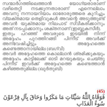
സന്മാർഗത്തിലെത്താൻ യോഗ്യരാരാണ്
വഴിതെറ്റി നടക്കുന്നതാരാണ് എന്നെല്ലാം
അവനു നന്നായറിയാം ഓരോരുത്തരെ കുറിച്ചും
വ്യക്തമായ തെളിവുകൾ അവന്റെ അടുത്തുണ്ട്
അവൻ യുക്തമായ നിലപാട് സ്വീകരിക്കാനും
അത് നടപ്പാക്കാനും ശക്തനാണ് (ഇബ്നുകസീർ).
ഇതും പറഞ്ഞ് അവരുടെ ഇടയിൽ നിന്ന്
അദ്ദേഹം പുറത്തിറങ്ങി പിന്നീട് അവർക്ക്
അന്വേഷിച്ചിട്ടും അദ്ദേഹത്തെ
കണ്ടെത്താനായില്ല (ബഗ്‌വി)
അവർ അദ്ദേഹത്തെ കൊല്ലാൻ ശ്രമിക്കുകയും
അദ്ദേഹം കാട്ടിലേക്ക് ഓടി മറയുകയും ചെയ്തു
പിന്നീട് ഇവർക്ക് അദ്ദേഹത്തെ കണ്ടെത്താൻ
കഴിഞ്ഞതുമില്ല (ഖുർതുബി)
(45)
فَوَقَاهُ اللَّهُ سَيِّئَاتِ مَا مَكَرُوا وَحَاقَ بِآلِ فِرْعَوْنَ
سُوءُ الْعَذَابِ