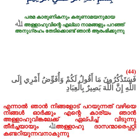
പരമ
കാരുണികനും
കരുണാമയനുമായ
ﷲ
അള്ളാഹുവിന്റെ
എല്ലാ
നാമങ്ങളും
പറഞ്ഞ്
അനുഗ്രഹം
തേടിക്കൊണ്ട്
ഞാൻ
ആരംഭിക്കുന്നു
(44)
فَسَتَذْكُرُونَ مَا أَقُولُ لَكُمْ وَأُفَوِّضُ أَمْرِي إِلَى
اللَّهِ إِنَّ اللَّهَ بَصِيرٌ بِالْعِبَادِ
എന്നാൽ ഞാൻ നിങ്ങളോട് പറയുന്നത് വഴിയെ
നിങ്ങൾ ഓർക്കും എന്റെ കാര്യം ഞാൻ
അള്ളാഹുവിങ്കലേക്ക് ഏല്പിച്ച് വിടുന്നു
ﷲ
തീർച്ചയായും
അള്ളാഹു ദാസന്മാരെപ്പറ്റി
കണ്ടറിയുന്നവനാകുന്നു