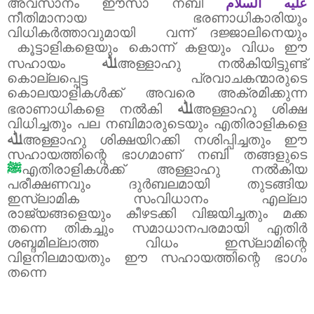
അവസാനം ഈസാ നബി
عليه السلام
നീതിമാനായ ഭരണാധികാരിയും
വിധികർത്താവുമായി
വന്ന് ദജ്ജാലിനെയും
കൂട്ടാളികളെയും കൊന്ന് കളയും വിധം ഈ
ﷲ
സഹായം
അള്ളാഹു നൽകിയിട്ടുണ്ട്
കൊല്ലപ്പെട്ട പ്രവാചകന്മാരുടെ
കൊലയാളികൾക്ക് അവരെ അക്രമിക്കുന്ന
ﷲ
ഭരാണാധികളെ നൽകി
അള്ളാഹു ശിക്ഷ
വിധിച്ചതും പല നബിമാരുടെയും എതിരാളികളെ
ﷲ
അള്ളാഹു ശിക്ഷയിറക്കി നശിപ്പിച്ചതും ഈ
സഹായത്തിന്റെ ഭാഗമാണ് നബി തങ്ങളുടെ
ﷺ
എതിരാളികൾക്ക് അള്ളാഹു നൽകിയ
പരീക്ഷണവും ദുർബലമായി തുടങ്ങിയ
ഇസ്‌ലാമിക സംവിധാനം എല്ലാ
രാജ്യങ്ങളെയും കീഴടക്കി വിജയിച്ചതും മക്ക
തന്നെ തികച്ചും സമാധാനപരമായി എതിർ
ശബ്ദമില്ലാത്ത വിധം ഇസ്‌ലാമിന്റെ
വിളനിലമായതും ഈ സഹായത്തിന്റെ ഭാഗം
തന്നെ