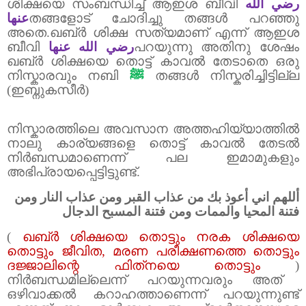
ശിക്ഷയെ സംബന്ധിച്ച് ആഇശ ബീവി
رضي الله
عنها
തങ്ങളോട് ചോദിച്ചു തങ്ങൾ പറഞ്ഞു
അതെ.ഖബ്‌ർ ശിക്ഷ സത്യമാണ് എന്ന് ആഇശ
ബീവി
رضي الله عنها
പറയുന്നു അതിനു ശേഷം
ഖബ്‌ർ ശിക്ഷയെ തൊട്ട് കാവൽ തേടാതെ ഒരു
നിസ്കാരവും നബി
ﷺ
തങ്ങൾ നിസ്കരിച്ചിട്ടില്ല
(
ഇബ്നുകസീർ)
നിസ്കാരത്തിലെ അവസാന അത്തഹിയ്യാത്തിൽ
നാലു കാര്യങ്ങളെ തൊട്ട് കാവൽ തേടൽ
നിർബന്ധമാണെന്ന് പല ഇമാമുകളും
അഭിപ്രായപ്പെട്ടിട്ടുണ്ട്
.
أللهم اني أعوذ بك من عذاب القبر ومن عذاب النار ومن
فتنة المحيا والممات ومن فتنة المسبح الدجال
(
ഖബ്‌ർ ശിക്ഷയെ തൊട്ടും നരക ശിക്ഷയെ
തൊട്ടും ജീവിത
,
മരണ പരീക്ഷണത്തെ തൊട്ടും
ദജ്ജാലിന്റെ ഫിത്‌നയെ തൊട്ടും
)
നിർബന്ധമില്ലെന്ന് പറയുന്നവരും അത്
ഒഴിവാക്കൽ കറാഹത്താണെന്ന് പറയുന്നുണ്ട്