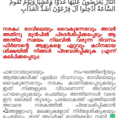
النَّارُ يُعْرَضُونَ عَلَيْهَا غُدُوًّا وَعَشِيًّا وَيَوْمَ تَقُومُ
السَّاعَةُ أَدْخِلُوا آلَ فِرْعَوْنَ أَشَدَّ الْعَذَابِ
നരകം! രാവിലെയും വൈകുന്നേരവും അവർ
അതിനു മുൻപിൽ പ്രദർശിപ്പിക്കപ്പെടും ആ
അന്ത്യ സമയം നിലവിൽ വരുന്ന ദിവസം
ഫിർഔന്റെ ആളുകളെ ഏറ്റവും കഠിനമായ
ശിക്ഷയിൽ നിങ്ങൾ പ്രവേശിപ്പിക്കുക (എന്ന്
കല്പിക്കപ്പെടും)
ഫറോവയുടെയും സംഘത്തിന്റെയും
ആത്മാക്കൾക്ക് എല്ലാ ദിവസവും രാവിലെയും
വൈകുന്നേരവും നരകം കാണിക്കപ്പെടുകയും
ഇത് നിങ്ങളുടെ വീടാണെന്ന് അവരോട്
പറയപ്പെടുകയും ചെയ്യും അന്ത്യനാൾ വരെ
ഈ ശൈലി തുടരും പരലോകത്ത് എത്തിയാൽ
അവരെ നരകത്തിൽ പ്രവേശിപ്പിക്കാൻ
ﷲ
അള്ളാഹു മലക്കുകളോട് നിർദ്ദേശിക്കുകയും
ചെയ്യും .ഇത് അവർക്ക് മാത്രമല്ല നബി
ﷺ