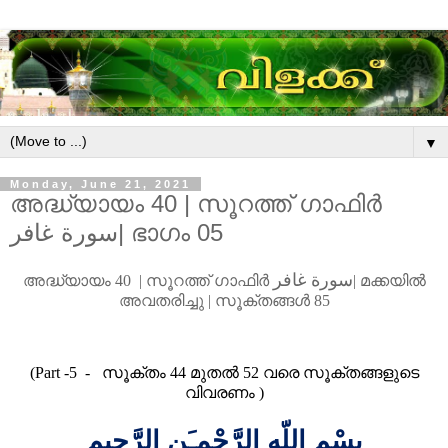
▼
Monday, June 21, 2021
അദ്ധ്യായം 40 | സൂറത്ത് ഗാഫിർ
سورة غافر| ഭാഗം 05
سورة غافر
അദ്ധ്യായം
40 |
സൂറത്ത്
ഗാഫിർ
|
മ
ക്കയിൽ
അവതരിച്ചു
|
സൂക്തങ്ങൾ
85
(Part -5
-
സൂക്തം
44
മുതൽ
52
വരെ സൂക്തങ്ങളുടെ
വിവരണം
)
بِسْمِ اللّهِ الرَّحْمـَنِ الرَّحِيمِ