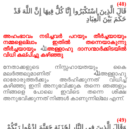
(48)
قَالَ الَّذِينَ اسْتَكْبَرُوا إِنَّا كُلٌّ فِيهَا إِنَّ اللَّهَ قَدْ
حَكَمَ بَيْنَ الْعِبَادِ
അഹംഭാവം നടിച്ചവർ പറയും തീർച്ചയായും
നമ്മളെല്ലാം ഇതിൽ തന്നെയാകുന്നു
ﷲ
തീർച്ചയായും
അള്ളാഹു ദാസന്മാർക്കിടയിൽ
വിധി കല്പിച്ചു കഴിഞ്ഞു
നേതാക്കളുടെ നിസ്സഹായതയും കൈ
ﷲ
മലർത്തലുമാണിത്
അള്ളാഹു
ഓരോരുത്തർക്കും അർഹിക്കുന്നത് വിധിച്ച്
കഴിഞ്ഞു ഇനി അനുഭവിക്കുക തന്നെ ഞങ്ങളും
നിങ്ങളെ പോലെ ഇവിടെ തന്നെ ശിക്ഷ
അനുഭവിക്കുന്നത് നിങ്ങൾ കാണുന്നില്ലേ എന്ന്.
(49)
وَقَالَ الَّذِينَ فِي النَّارِ لِخَزَنَةِ جَهَنَّمَ ادْعُوا رَبَّكُمْ