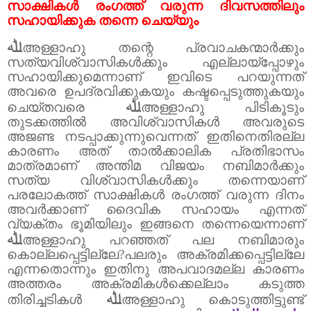
സാക്ഷികൾ രംഗത്ത് വരുന്ന ദിവസത്തിലും
സഹായിക്കുക തന്നെ ചെയ്യും
ﷲ
അള്ളാഹു തന്റെ പ്രവാചകന്മാർക്കും
സത്യവിശ്വാസികൾക്കും എല്ലായ്പ്പോഴും
സഹായിക്കുമെന്നാണ് ഇവിടെ പറയുന്നത്
അവരെ ഉപദ്രവിക്കുകയും കഷ്ടപ്പെടുത്തുകയും
ﷲ
ചെയ്തവരെ
അള്ളാഹു പിടികൂടും
തുടക്കത്തിൽ അവിശ്വാസികൾ അവരുടെ
അജണ്ട നടപ്പാക്കുന്നുവെന്നത് ഇതിനെതിരല്ല
കാരണം അത് താൽക്കാലിക പ്രതിഭാസം
മാത്രമാണ് അന്തിമ വിജയം നബിമാർക്കും
സത്യ വിശ്വാസികൾക്കും തന്നെയാണ്
പരലോകത്ത് സാക്ഷികൾ രംഗത്ത് വരുന്ന ദിനം
അവർക്കാണ് ദൈവിക സഹായം എന്നത്
വ്യക്തം ഭൂമിയിലും ഇങ്ങനെ തന്നെയെന്നാണ്
ﷲ
അള്ളാഹു പറഞ്ഞത് പല നബിമാരും
കൊല്ലപ്പെട്ടില്ലേ
?
പലരും അക്രമിക്കപ്പെട്ടില്ലേ
എന്നതൊന്നും ഇതിനു അപവാദമല്ല കാരണം
അത്തരം അക്രമികൾക്കെല്ലാം കടുത്ത
ﷲ
തിരിച്ചടികൾ
അള്ളാഹു കൊടുത്തിട്ടുണ്ട്