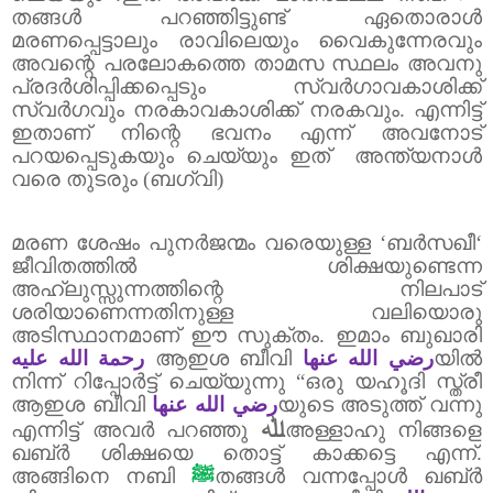
തങ്ങൾ പറഞ്ഞിട്ടുണ്ട് ഏതൊരാൾ
മരണപ്പെട്ടാലും രാവിലെയും വൈകുന്നേരവും
അവന്റെ പരലോകത്തെ താമസ സ്ഥലം അവനു
പ്രദർശിപ്പിക്കപ്പെടും സ്വർഗാവകാശിക്ക്
സ്വർഗവും നരകാവകാശിക്ക് നരകവും. എന്നിട്ട്
ഇതാണ് നിന്റെ ഭവനം എന്ന് അവനോട്
പറയപ്പെടുകയും ചെയ്യും ഇത്
അന്ത്യനാൾ
വരെ തുടരും (ബഗ്‌വി)
മരണ ശേഷം പുനർജന്മം വരെയുള്ള ‘ബർസഖീ‘
ജീവിതത്തിൽ ശിക്ഷയുണ്ടെന്ന
അഹ്‌ലുസ്സുന്നത്തിന്റെ നിലപാട്
ശരിയാണെന്നതിനുള്ള വലിയൊരു
അടിസ്ഥാനമാണ് ഈ സുക്തം. ഇമാം ബുഖാരി
رحمة الله عليه
ആഇശ ബീവി
رضي الله عنها
യിൽ
നിന്ന് റിപ്പോർട്ട് ചെയ്യുന്നു “ഒരു യഹൂദി സ്ത്രീ
ആഇശ ബീവി
رضي الله عنها
യുടെ അടുത്ത് വന്നു
ﷲ
എന്നിട്ട് അവർ പറഞ്ഞു
അള്ളാഹു നിങ്ങളെ
ഖബ്‌ർ ശിക്ഷയെ തൊട്ട് കാക്കട്ടെ എന്ന്.
അങ്ങിനെ നബി
ﷺ
തങ്ങൾ വന്നപ്പോൾ ഖബ്‌ർ