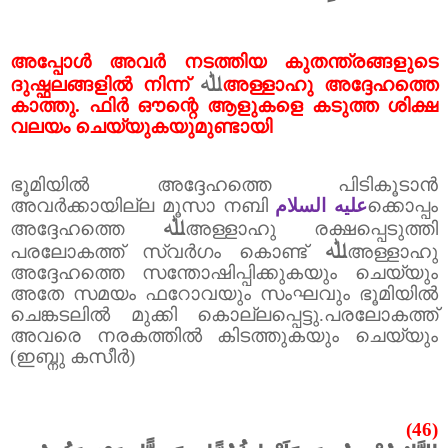
അപ്പോൾ അവർ നടത്തിയ കുതന്ത്രങ്ങളുടെ
ﷲ
ദുഷ്ഫലങ്ങളിൽ നിന്ന്
അള്ളാഹു അദ്ദേഹത്തെ
കാത്തു. ഫിർ ഔന്റെ ആളുകളെ കടുത്ത ശിക്ഷ
വലയം ചെയ്യുകയുമുണ്ടായി
ഭൂമിയിൽ അദ്ദേഹത്തെ പിടികൂടാൻ
അവർക്കായില്ല മൂസാ നബി
عليه السلام
ക്കൊപ്പം
ﷲ
അദ്ദേഹത്തെ
അള്ളാഹു രക്ഷപ്പെടുത്തി
ﷲ
പരലോകത്ത് സ്വർഗം കൊണ്ട്
അള്ളാഹു
അദ്ദേഹത്തെ സന്തോഷിപ്പിക്കുകയും ചെയ്യും
അതേ സമയം ഫറോവയും സംഘവും ഭൂമിയിൽ
ചെങ്കടലിൽ മുക്കി കൊല്ലപ്പെട്ടു.പരലോകത്ത്
അവരെ നരകത്തിൽ കിടത്തുകയും ചെയ്യും
(ഇബ്നു കസീർ)
(46)