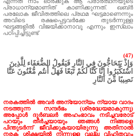
എന്നത് നാം ഓർക്കുക ആ പ്രാർത്ഥനയുടെ
പ്രാധാന്യമാണിത് കാണിക്കുന്നത്
.
ഖബ്‌ർ
പരലോക ജീവിതത്തിലെ പ്രഥമ ഘട്ടമാണെന്നും
അവിടെ രക്ഷപ്പെട്ടവർക്കേ തുടർന്നുള്ള
ഘട്ടങ്ങളിൽ വിജയിക്കാനാവൂ എന്നും ഇസ്‌ലാം
പഠിപ്പിച്ചിട്ടുണ്ട്
(47)
وَإِذْ يَتَحَاجُّونَ فِي النَّارِ فَيَقُولُ الضُّعَفَاء لِلَّذِينَ
اسْتَكْبَرُوا إِنَّا كُنَّا لَكُمْ تَبَعًا فَهَلْ أَنتُم مُّغْنُونَ عَنَّا
نَصِيبًا مِّنَ النَّارِ
നരകത്തിൽ അവർ അന്യോന്യം ന്യായ വാദം
നടത്തുന്ന സന്ദർഭം (ശ്രദ്ധേയമാകുന്നു)
അപ്പോൾ ദുർബലർ അഹംഭാവം നടിച്ചവരോട്
പറയും തീർച്ചയായും ഞങ്ങൾ നിങ്ങളെ
പിന്തുടർന്ന് ജീവിക്കുകയായിരുന്നു അതിനാൽ
നരക ശിക്ഷയിൽ നിന്നുള്ള വല്ല വിഹിതവും