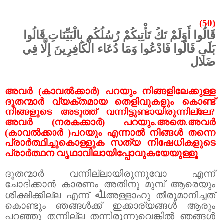
(50)
قَالُوا أَوَلَمْ تَكُ تَأْتِيكُمْ رُسُلُكُم بِالْبَيِّنَاتِ قَالُوا
بَلَى قَالُوا فَادْعُوا وَمَا دُعَاء الْكَافِرِينَ إِلَّا فِي
ضَلَال
അവർ (കാവൽക്കാർ) പറയും നിങ്ങളിലേക്കുള്ള
ദൂതന്മാർ വ്യക്തമായ തെളിവുകളും കൊണ്ട്
നിങ്ങളുടെ അടുത്ത് വന്നിട്ടുണ്ടായിരുന്നില്ലേ
?
അവർ (നരകക്കാർ) പറയും.അതെ.അവർ
(കാവൽക്കാർ )പറയും എന്നാൽ നിങ്ങൾ തന്നെ
പ്രാർത്ഥിച്ചുകൊള്ളുക സത്യ നിഷേധികളുടെ
പ്രാർത്ഥന വൃഥാവിലായിപ്പോവുകയേയുള്ളൂ
ദൂതന്മാർ വന്നില്ലായിരുന്നുവോ എന്ന്
ചോദിക്കാൻ കാരണം അതിനു മുമ്പ് ആരെയും
ﷲ
ശിക്ഷിക്കില്ല എന്ന്
അള്ളാഹു തീരുമാനിച്ചത്
കൊണ്ടും ഞങ്ങൾക്ക് ഇക്കാര്യങ്ങൾ ആരും
പറഞ്ഞു തന്നില്ല തന്നിരുന്നുവെങ്കിൽ ഞങ്ങൾ