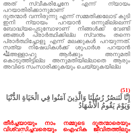
അത് സ്വീകരിച്ചേനേ എന്ന് ന്യായം
പറയാതിരിക്കാനുമാണ്
ദൂതന്മാർ വന്നിരുന്നു എന്ന് സമ്മതിക്കലോട് കൂടി
ഇനി ന്യായം പറയാൻ ഒന്നുമില്ലെന്ന്
ബോദ്ധ്യപ്പെടുമ്പോഴാണ് നിങ്ങൾക്ക് വേണ്ടി
ഞങ്ങൾ പ്രാർത്ഥിക്കില്ല സ്വന്തം തന്നെ
പ്രാർത്ഥിച്ചോളൂ എന്ന് മലക്കുകൾ പറയുന്നത്.
സത്യ നിഷേധികൾക്ക് ശുപാർശ പറയാൻ
ﷲ
അള്ളാഹു ആർക്കും അനുമതി
കൊടുത്തിട്ടില്ല അനുമതിയില്ലാതെ ആരും
അവിടെ സംസാരിക്കുകയും ചെയ്യുകയില്ല
(51)
إِنَّا لَنَنصُرُ رُسُلَنَا وَالَّذِينَ آمَنُوا فِي الْحَيَاةِ الدُّنْيَا
وَيَوْمَ يَقُومُ الْأَشْهَادُ
തീർച്ചയായും നാം നമ്മുടെ ദൂതന്മാരെയും
വിശ്വസിച്ചവരെയും ഐഹിക ജീവിതത്തിലും