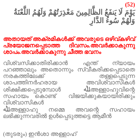
(52)
يَوْمَ لَا يَنفَعُ الظَّالِمِينَ مَعْذِرَتُهُمْ وَلَهُمُ اللَّعْنَةُ
وَلَهُمْ سُوءُ الدَّارِ
അതായത് അക്രമികൾക്ക് അവരുടെ ഒഴിവ്കഴിവ്
പ്രയോജനപ്പെടാത്ത ദിവസം.അവർക്കാകുന്നു
ശാപം.അവർക്കാകുന്നു ചീത്ത ഭവനം
വിശ്വസിക്കാതിരിക്കാൻ എന്ത് ന്യായം
പറഞ്ഞാലും അതൊന്നും സ്വീകരിക്കപ്പെടാതെ
നരകത്തിലേക്ക് തള്ളപ്പെടുന്ന
ശാപത്തിനർഹരായ അവിശ്വാസികൾ
ﷲ
ശിക്ഷിക്കപ്പെടുമ്പോൾ
അള്ളാഹുവിന്റെ
സഹായം കൊണ്ട്
വിജയിക്കുകയായിരിക്കും
വിശ്വാസികൾ
ﷲ
അള്ളാഹു നമ്മെ അവന്റെ സഹായം
ലഭിക്കുന്നവരിൽ ഉൾപ്പെടുത്തട്ടെ ആമീൻ
(തുടരും) ഇൻശാ അള്ളാഹ്