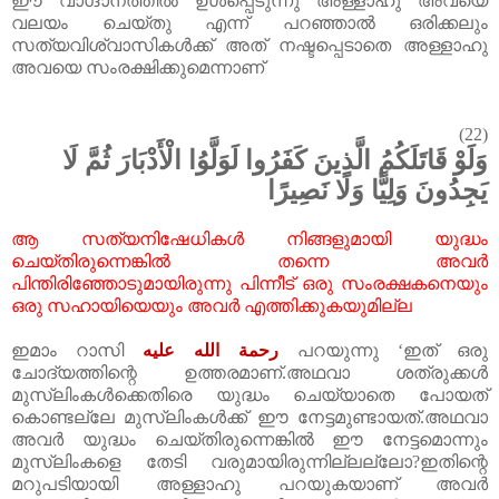
ഈ വാഗ്ദാനത്തിൽ ഉൾപ്പെടുന്നു അള്ളാഹു അവയെ
വലയം ചെയ്തു എന്ന് പറഞ്ഞാൽ ഒരിക്കലും
സത്യവിശ്വാസികൾക്ക് അത് നഷ്ടപ്പെടാതെ അള്ളാഹു
അവയെ സംരക്ഷിക്കുമെന്നാണ്
(22)
وَلَوْ قَاتَلَكُمُ الَّذِينَ كَفَرُوا لَوَلَّوُا الْأَدْبَارَ ثُمَّ لَا
يَجِدُونَ وَلِيًّا وَلَا نَصِيرًا
ആ
സത്യനിഷേധികൾ
നിങ്ങളുമായി
യുദ്ധം
ചെയ്തിരുന്നെങ്കിൽ
തന്നെ
അവർ
പിന്തിരിഞ്ഞോടുമായിരുന്നു
പിന്നീട്
ഒരു
സംരക്ഷകനെയും
ഒരു
സഹായിയെയും
അവർ
എത്തിക്കുകയുമില്ല
ഇമാം റാസി
رحمة الله عليه
പറയുന്നു ‘ഇത് ഒരു
ചോദ്യത്തിന്റെ ഉത്തരമാണ്.അഥവാ ശത്രുക്കൾ
മുസ്‌ലിംകൾക്കെതിരെ യുദ്ധം ചെയ്യാതെ പോയത്
കൊണ്ടല്ലേ മുസ്‌ലിംകൾക്ക് ഈ നേട്ടമുണ്ടായത്.അഥവാ
അവർ യുദ്ധം ചെയ്തിരുന്നെങ്കിൽ ഈ നേട്ടമൊന്നും
മുസ്‌ലിംകളെ തേടി വരുമായിരുന്നില്ലല്ലോ?ഇതിന്റെ
മറുപടിയായി അള്ളാഹു പറയുകയാണ് അവർ