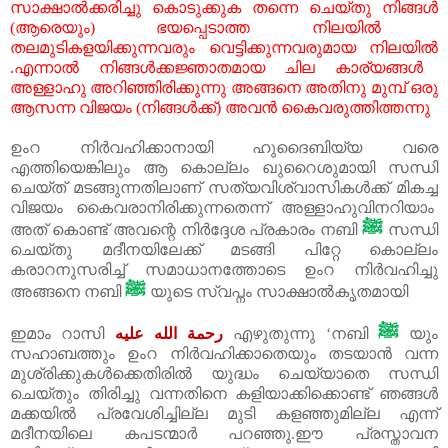
സാക്ഷാൽക്കരിച്ചു
കൊടുക്കുക
തന്നെ
ചെയ്തു
നിങ്ങൾ
(
ആരെയും
)
ഭയപ്പെടാത്ത
നിലയിൽ
തലമുടികളയിക്കുന്നവരും
വെട്ടിക്കുന്നവരുമായ
നിലയിൽ
.
എന്നാൽ
നിങ്ങൾക്കജ്ഞാതമായ
ചില
കാര്യങ്ങൾ
അള്ളാഹു
അറിഞ്ഞിരിക്കുന്നു
അങ്ങനെ
അതിനു
മുമ്പ്
ഒരു
ആസന്ന
വിജയം
(
നിങ്ങൾക്ക്
)
അവൻ
കൈവരുത്തിത്തന്നു
ഉംറ
നിർവഹിക്കാനായി
ഹുദൈബിയ്യ
വരെ
എത്തിയെങ്കിലും
ആ
കൊല്ലം
ഖുറൈശുമായി
സന്ധി
ചെയ്ത്
മടങ്ങുന്നതിലാണ്
സത്യവിശ്വാസികൾക്ക്
മികച്ച
വിജയം
കൈവരാനിരിക്കുന്നതെന്ന്
അള്ളാഹുവിനറിയാം
ﷺ
അത്
കൊണ്ട്
അവന്റെ
നിർദ്ദേശ
പ്രകാരം
നബി
സന്ധി
ചെയ്തു
മദീനയിലേക്ക്
മടങ്ങി
പിറ്റേ
കൊല്ലം
കരാറനുസരിച്ച്
സമാധാനത്തോടെ
ഉംറ
നിർവഹിച്ചു
ﷺ
അങ്ങനെ
നബി
യുടെ
സ്വപ്നം
സാക്ഷാൽകൃതമായി
ﷺ
ഇമാം റാസി
رحمة الله عليه
എഴുതുന്നു ‘നബി
യും
സഹാബത്തും ഉംറ നിർവഹിക്കാതെയും തടയാൻ വന്ന
മുശ്‌രിക്കുകൾക്കെതിരിൽ യുദ്ധം ചെയ്യാതെ സന്ധി
ചെയ്തും തിരിച്ചു വന്നതിനെ കളിയാക്കിക്കൊണ്ട് ഞങ്ങൾ
മക്കയിൽ പ്രവേശിച്ചില്ല മുടി കളഞ്ഞുമില്ല എന്ന്
മദീനയിലെ കപടന്മാർ പറഞ്ഞു.ഈ പ്രസ്താവന