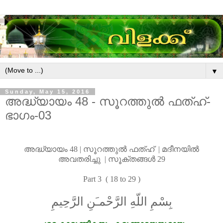
▼
Sunday, May 15, 2016
അദ്ധ്യായം 48 - സൂറത്തുൽ ഫത്‌ഹ്-
ഭാഗം-03
അദ്ധ്യായം
48 |
സൂറത്തുൽ
ഫത്
ഹ് | മദീനയിൽ
അവതരിച്ചു | സൂക്തങ്ങൾ
29
Part 3 ( 18 to 29 )
بِسْمِ اللّهِ الرَّحْمـَنِ الرَّحِيمِ