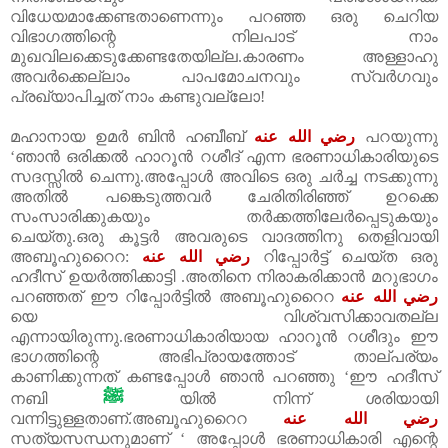
വിധേയമാക്കേണ്ടതാണെന്നും പറഞ്ഞ ഒരു ചെറിയ
വിഭാഗത്തിന്റെ നിലപാട് നാം
മുഖവിലക്കെടുക്കേണ്ടതേയില്ല.കാരണം അള്ളാഹു
അവർക്കെല്ലാം പാപമോചനവും സ്വർഗവും
പ്രഖ്യാപിച്ചത് നാം കണ്ടുവല്ലോ!
മഹാനായ ഉമർ ബിൻ ഹബീബ്
رضي الله عنه
പറയുന്നു
‘ഞാൻ ഒരിക്കൽ ഹാറൂൻ റശീദ് എന്ന ഭരണാധികാരിയുടെ
സദസ്സിൽ ചെന്നു.അപ്പോൾ അവിടെ ഒരു ചർച്ച നടക്കുന്നു
അതിൽ പങ്കെടുത്തവർ ചേരിതിരിഞ്ഞ് ഉറക്കെ
സംസാരിക്കുകയും തർക്കത്തിലേർപ്പെടുകയും
ചെയ്തു.ഒരു കൂട്ടർ അവരുടെ വാദത്തിനു തെളിവായി
അബൂഹുറൈറ:
رضي الله عنه
റിപ്പോർട്ട് ചെയ്ത ഒരു
ഹദീസ് ഉയർത്തിക്കാട്ടി .അതിനെ നിരാകരിക്കാൻ മറുഭാഗം
പറഞ്ഞത് ഈ റിപ്പോർട്ടിൽ അബൂഹുറൈറ
رضي الله عنه
യെ വിശ്വസിക്കാവതല്ല
എന്നായിരുന്നു.ഭരണാധികാരിയായ ഹാറൂൻ റശീദും ഈ
ഭാഗത്തിന്റെ അഭിപ്രായത്തോട് താല്പര്യം
കാണിക്കുന്നത് കണ്ടപ്പോൾ ഞാൻ പറഞ്ഞു ‘ഈ ഹദീസ്
ﷺ
നബി
യിൽ നിന്ന് ശരിയായി
വന്നിട്ടുള്ളതാണ്.അബൂഹുറൈറ
رضي الله عنه
സത്യസന്ധനുമാണ് ‘ അപ്പോൾ ഭരണാധികാരി എന്റെ