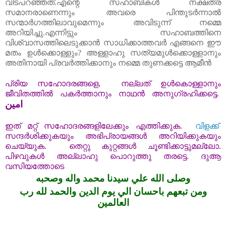
വിടപറഞ്ഞത്.എന്റെ സഹാബികൾ നക്ഷത്ര
സമാനരാണെന്നും അവരെ പിന്തുടർന്നാൽ
സന്മാർഗത്തിലാവുമെന്നും അവിടുന്ന് നമ്മെ
അറിയിച്ചു.എന്നിട്ടും സഹാബത്തിനെ
വിശ്വാസത്തിലെടുക്കാൻ സാധിക്കാത്തവർ എങ്ങനെ ഈ
മതം ഉൾക്കൊള്ളും? അള്ളാഹു സത്യമുൾക്കൊള്ളാനും
അതിനായി പ്രവർത്തിക്കാനും നമ്മെ തുണക്കട്ടെ ആമീൻ
പ്രിയ
സഹോദരങ്ങളെ
,
നല്ലത്
ഉൾകൊള്ളാ
നും
ജീവിതത്തിൽ
പകർത്താനും
നാഥൻ
അനുഗ്രഹിക്കട്ടെ
.
امين
ഇത്
മറ്റ്
സഹോദരങ്ങളിലേക്കും
എത്തിക്കുക
.
വിളക്ക്
സന്ദർശിക്കുകയും
അഭിപ്രായങ്ങൾ
അറിയിക്കുകയും
ചെയ്യുക
.
തെറ്റു
കുറ്റങ്ങൾ
ചൂണ്ടിക്കാട്ടുമല്ലോ
.
പിഴവുകൾ
അല്ലാഹു
പൊറുത്തു
തരട്ടെ
.
ദുആ
വസിയത്തോടെ
وصلى الله علي سيدنا محمد واله وصحبه
ومن تبعهم باحسان الي يوم الدين والحمد لله رب
العالمين