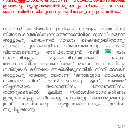
നന്ദിയുള്ളവരായിരിക്കുവാനും
)
സത്യവിശ്വാസികൾക്ക്
ഇതൊരു
ദൃഷ്ടാന്തമായിരിക്കുവാനും
നിങ്ങളെ
നേരായ
മാർഗത്തിൽ
നയിക്കുവാനും
കൂടി
ആകുന്നു
(
ഇതെല്ലാം
)
ഖൈബർ
മാത്രമല്ല
ഇനിയും
ധാരാളം
വിജയങ്ങൾ
നിങ്ങളെ
കാത്തിരിക്കുന്നുണ്ടെന്നാണിവിടെ
മുസ്
ലിംകളോട്
അള്ളാഹു
പറയുന്നത്
.’
വേഗം
കൈവരുത്തിത്തന്നു’
എന്നത്
ഹുദൈബിയ്യാ
വിജയമാണെന്നും
ഖൈബർ
ﷺ
വിജയമാണെന്നും
അഭിപ്രായമുണ്ട്.
നബി
യും
സഹാബികളും
ഹുദൈബിയ്യയിലേക്ക്
പോയ
അവസരത്തിലും
ഖൈബറിലേക്ക്
പോയ
സന്ദർഭത്തിലും
ശത്രുക്കൾ
മദീനയെ
അക്രമിക്കുന്നതിൽ
നിന്ന്
അവരെ
അള്ളാഹു
തടഞ്ഞു
അതാണ്
‘
ജനങ്ങളുടെ
കൈകളെ
നിങ്ങളിൽ
നിന്ന്
അവൻ
തടഞ്ഞു’
എന്ന്
പറഞ്ഞത്
നിഷ്ക്കളങ്കമായ
ത്യാഗത്തിനും
സേവനത്തിനും
തയാറുണ്ടെങ്കിൽ
എല്ലാ
സത്യവിശ്വാസികൾക്കും
ഇതുപോലുള്ള
ഭാഗ്യങ്ങളും
നേട്ടങ്ങളും
കൈവരുമെന്നും
ഇത്
അതിനൊരു
ദൃഷ്ടാന്തമാണെന്നും
ഇവിടെ
സൂചിപ്പിക്കുന്നു
(21)