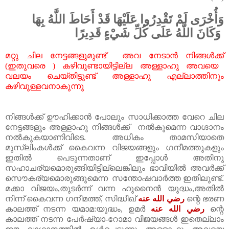
وَأُخْرَى لَمْ تَقْدِرُوا عَلَيْهَا قَدْ أَحَاطَ اللَّهُ بِهَا
وَكَانَ اللَّهُ عَلَى كُلِّ شَيْءٍ قَدِيرًا
മറ്റു
ചില
നേട്ടങ്ങളുമുണ്ട്
അവ
നേടാൻ
നിങ്ങൾക്ക്
(
ഇതുവരെ
)
കഴിവുണ്ടായിട്ടില്ല
അള്ളാഹു
അവയെ
വലയം
ചെയ്തിട്ടുണ്ട്
അള്ളാഹു
എല്ലാത്തിനും
കഴിവുള്ളവനാകുന്നു
നിങ്ങൾക്ക് ഊഹിക്കാൻ പോലും സാധിക്കാത്ത വേറെ ചില
നേട്ടങ്ങളും അള്ളാഹു നിങ്ങൾക്ക് നൽകുമെന്ന വാഗ്ദാനം
നൽകുകയാണിവിടെ. അധികം താമസിയാതെ
മുസ്‌ലിംകൾക്ക് കൈവന്ന വിജയങ്ങളും ഗനീമത്തുകളും
ഇതിൽ പെടുന്നതാണ് ഇപ്പോൾ അതിനു
സഹാചര്യമൊരുങ്ങിയിട്ടില്ലെങ്കിലും ഭാവിയിൽ അവർക്ക്
സൌകര്യമൊരുങ്ങുമെന്ന സന്തോഷവാർത്ത ഇതിലുണ്ട്.
മക്കാ വിജയം,തുടർന്ന് വന്ന ഹുനൈൻ യുദ്ധം,അതിൽ
നിന്ന് കൈവന്ന ഗനീമത്ത്, സിദ്ധീഖ്
رضي الله عنه
ന്റെ ഭരണ
കാലത്ത് നടന്ന യമാമ:യുദ്ധം, ഉമർ
رضي الله عنه
ന്റെ
കാലത്ത് നടന്ന പേർഷ്യാ-റോമാ വിജയങ്ങൾ ഇതെല്ലാം