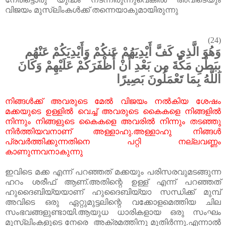
വിജയം
മുസ്
ലിംകൾക്ക്
തന്നെയാകുമായിരുന്നു
(24)
وَهُوَ الَّذِي كَفَّ أَيْدِيَهُمْ عَنكُمْ وَأَيْدِيَكُمْ عَنْهُم
بِبَطْنِ مَكَّةَ مِن بَعْدِ أَنْ أَظْفَرَكُمْ عَلَيْهِمْ وَكَانَ
اللَّهُ بِمَا تَعْمَلُونَ بَصِيرًا
നിങ്ങൾക്ക്
അവരുടെ
മേൽ
വിജയം
നൽകിയ
ശേഷം
മക്കയുടെ
ഉള്ളിൽ
വെച്ച്
അവരുടെ
കൈകളെ
നിങ്ങളിൽ
നിന്നും
നിങ്ങളുടെ
കൈകളെ
അവരിൽ
നിന്നും
തടഞ്ഞു
നിർത്തിയവനാണ്
അള്ളാഹു
.
അള്ളാഹു
നിങ്ങൾ
പ്രവർത്തിക്കുന്നതിനെ
പറ്റി
നല്ലവണ്ണം
കാണുന്നവനാകുന്നു
ഇവിടെ
മക്ക
എന്ന്
പറഞ്ഞത്
മക്കയും
പരിസരവുമടങ്ങുന്ന
ഹറം
ശരീഫ്
ആണ്
.
അതിന്റെ
ഉള്ള്
എന്ന്
പറഞ്ഞത്
ഹുദൈബിയ്യയാണ്
ഹുദൈബിയ്യാ
സന്ധിക്ക്
മുമ്പ്
അവിടെ
ഒരു
ഏറ്റുമുട്ടലിന്റെ
വക്കോളമെത്തിയ
ചില
സംഭവങ്ങളുണ്ടായി
.
ആയുധ
ധാരികളായ
ഒരു
സംഘം
മുസ്
ലിംകളുടെ
നേരെ
അക്രമത്തിനു
മുതിർന്നു
.
എന്നാൽ