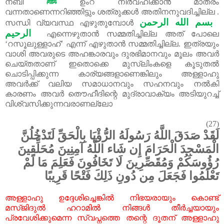
ﷺ
നബി
ഉംറ നിർവഹിക്കാൻ മാത്രം
വന്നതാണെന്നറിഞ്ഞിട്ടും ശത്രുക്കൾ അതിനനുവദിച്ചില്ല .
بسم الله الرحمن
സന്ധി വ്യവസ്ഥ എഴുതുമ്പോൾ
الرحيم
എന്നെഴുതാൻ
സമ്മതിച്ചില്ല
അത്
പോലെ
‘
റസൂലുള്ളാഹ്’
എന്ന്
എഴുതാൻ
സമ്മതിച്ചില്ല.
ഇത്രയും
വാശി
അവരുടെ
അഹങ്കാരവും
ദുരഭിമാനവും
മൂലം
അവർ
ചെയ്തതാണ്
ഇതൊക്കെ
മുസ്
ലിംകളെ
കൂടുതൽ
ചൊടിപ്പിക്കുന്ന
കാര്യങ്ങളാണെങ്കിലും
അള്ളാഹു
അവർക്ക്
വലിയ
സമാധാനവും
സഹനവും
നൽകി
കാരണം
അവർ
തൌഹീദിന്റെ
മുദ്രാവാക്യം
അടിയുറച്ച്
വിശ്വസിക്കുന്നവരാണല്ലോ
(27)
لَقَدْ صَدَقَ اللَّهُ رَسُولَهُ الرُّؤْيَا بِالْحَقِّ لَتَدْخُلُنَّ
الْمَسْجِدَ الْحَرَامَ إِن شَاء اللَّهُ آمِنِينَ مُحَلِّقِينَ
رُؤُوسَكُمْ وَمُقَصِّرِينَ لَا تَخَافُونَ فَعَلِمَ مَا لَمْ
تَعْلَمُوا فَجَعَلَ مِن دُونِ ذَلِكَ فَتْحًا قَرِيبًا
അള്ളാഹു
ഉദ്ദേശിച്ചെങ്കിൽ
നിഭയരായും
കൊണ്ട്
മസ്ജിദുൽ
ഹറാമിൽ
നിങ്ങൾ
തീർച്ചയായും
പ്രവേശിക്കുമെന്ന
സ്വപ്നത്തെ
തന്റെ
ദൂതന്
അള്ളാഹു