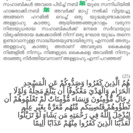
ﷺ
സഹാബികൾ
അവരെ
പിടിച്ച്
നബി
യുടെ
സന്നിധിയിൽ
ﷺ
ഹാജരാക്കി
.
നബി
അവർക്ക്
മാപ്പ്
നൽകി
വിട്ടയച്ചു
അങ്ങനെ
ഹറമിൽ
വെച്ച്
ഒരു
യുദ്ധമുണ്ടാകാതെ
അള്ളാഹു
കാത്തു
.
ആയിരത്തഞ്ഞൂറോളം
വരുന്ന
നിരായുധരായ
സഹാബികൾക്ക്
നേരെ
സർവായുധ
വിഭൂഷിതരായ
മക്കക്കാരിൽ
നിന്ന്
ഒരു
ഘോര
യുദ്ധം
തന്നെ
ഉണ്ടാവാനുള്ള
സാദ്ധ്യതയുണ്ടായിരുന്നു
എന്നാൽ
അതും
അള്ളാഹു
കാത്തു
അതാണ്
അവരുടെ
കൈകളെ
നിങ്ങളിൽ
നിന്നും
നിങ്ങളുടെ
കൈകളെ
അവരിൽ
നിന്നും
തടഞ്ഞു
നിർത്തിയവനാണ്
അള്ളാഹു
.
എന്ന്
പറഞ്ഞത്
(25)
هُمُ الَّذِينَ كَفَرُوا وَصَدُّوكُمْ عَنِ الْمَسْجِدِ
الْحَرَامِ وَالْهَدْيَ مَعْكُوفًا أَن يَبْلُغَ مَحِلَّهُ وَلَوْلَا
رِجَالٌ مُّؤْمِنُونَ وَنِسَاء مُّؤْمِنَاتٌ لَّمْ تَعْلَمُوهُمْ أَن
تَطَؤُوهُمْ فَتُصِيبَكُم مِّنْهُم مَّعَرَّةٌ بِغَيْرِ عِلْمٍ
لِيُدْخِلَ اللَّهُ فِي رَحْمَتِهِ مَن يَشَاء لَوْ تَزَيَّلُوا
لَعَذَّبْنَا الَّذِينَ كَفَرُوا مِنْهُمْ عَذَابًا أَلِيمًا