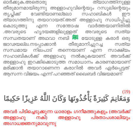
ഓർക്കുക.അതൊരു ത്യാഗത്തിനുള്ള
തീരുമാനമായിരുന്നു അള്ളാഹുവിന്റെയും റസൂലിന്റെയും
തൃപ്തിക്ക് വേണ്ടിയാണല്ലോ സഹാബികൾ ഈ
ത്യാഗത്തിനു തയാറായത്.അത് അള്ളാഹു സാധിപ്പിച്ചു
കൊടുത്തു എന്ന സന്തോഷ വാർത്തയാണിതിൽ
.അവരുടെ ഹൃദയങ്ങളിലുള്ളത് അവരുടെ സത്യ
ﷺ
സന്ധതയാണ് അഥവാ നബി
യോടുള്ള കരാർ ഒരു
ജാഢയല്ല.നടപ്പാക്കാൻ തീരുമാനിച്ചുറച്ച സത്യ
സന്ധമായ നിലപാട് തന്നെയാണ് എന്ന സാക്ഷ്യം
സഹാബികൾക്ക് അള്ളാഹു നൽകുകയാണ്. അവർക്ക്
അള്ളാഹു ഇറക്കിക്കൊടുത്ത സമാധാനം കാരണമായാണ്
മരിക്കാൻ തയാറാണെന്ന കരാറിൽ അവർ ഏർപ്പെട്ടത്
ആസന്ന
വിജയം
എന്ന്
പറഞ്ഞത്
ഖൈബർ
വിജയമാണ്
(19)
وَمَغَانِمَ كَثِيرَةً يَأْخُذُونَهَا وَكَانَ اللَّهُ عَزِيزًا حَكِيمًا
അവർ
പിടിച്ചെടുക്കുന്ന
ധാരാളം
ഗനീമത്തുകളും
(
അവർക്ക്
അള്ളാഹു
നകി
)
അള്ളാഹു
പ്രതാപശാലിയും
അഗാധജ്ഞനുമാവുന്നു