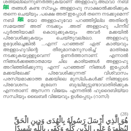
ശരിയല്ലെന്നുണർത്തുകയാണ് അള്ളാഹു.അഥവാ നബി
ﷺ
തങ്ങൾ കണ്ട സ്വപ്നം അള്ളാഹു സാക്ഷാൽക്കരിക്കുക
തന്നെ ചെയ്യും .പക്ഷെ അത് ഇപ്പോൾ തന്നെ നടക്കുമെന്ന്
ﷺ
നബി
യോ അള്ളാഹുവോ പറഞ്ഞിട്ടില്ല അതിന്റെ
സമയത്ത് അത് നടക്കും .അത് അള്ളാഹു പിന്നീട്
പൂർത്തിയാക്കി കൊടുക്കുകയും അവർ മക്കയിൽ
പ്രവേശിക്കുകയും ചെയ്തുവല്ലോ. അള്ളാഹു
ഉദ്ദേശിച്ചെങ്കിൽ ...എന്ന് പറഞ്ഞത് ഏത് കാര്യവും
അള്ളാഹുവിന്റെ തീരുമാനമനുസരിച്ച് മാത്രമേ
നടക്കുകയുള്ളൂവെന്ന് ഉണർത്താനാണ്. എന്നാൽ
നിങ്ങൾക്കജ്ഞാതമായ
ചില
കാര്യങ്ങൾ
അള്ളാഹു
അറിഞ്ഞിരിക്കുന്നു എന്ന് പറഞ്ഞത് നിങ്ങൾ ഇപ്പോൾ
മക്കയിലേക്ക് പ്രവേശിക്കുന്നത് വിശ്വാസം
പരസ്യമാക്കാത്ത മക്കയിലെ മുസ്‌ലിംകൾക്ക് നിങ്ങളുടെ
പ്രവേശനം മുഖേന ബുദ്ധിമുട്ടുണ്ടാവാതിരിക്കുക
എന്നതാണ്. ആസന്ന
വിജയം
എന്നതിൽ
ഹുദൈബിയ്യാ
സന്ധിയും
ഖൈബർ
വിജയവും
ഉൾപ്പെടും (റാസി)
(28)
هُوَ الَّذِي أَرْسَلَ رَسُولَهُ بِالْهُدَى وَدِينِ الْحَقِّ
لِيُظْهِرَهُ عَلَى الدِّينِ كُلِّهِ وَكَفَى بِاللَّهِ شَهِيدًا