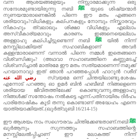
വന്ന ആശയങ്ങളേയും നിസ്സാരമാക്കുന്ന ഒരു
ﷺ
സന്ദേശമുണ്ടായിരുന്നു നബി
യുടെ ശിഷ്യന്മാർ
നുണയന്മാരാണെങ്കിൽ പിന്നെ ഈ മതം എങ്ങനെ
ശരിയാവും?വിധികളും കല്പനകളും നോമ്പും നിസ്ക്കാരവും
നികാഹും ത്വലാഖും ശിക്ഷാ വിധികളും എല്ലാം
അസ്വീകാര്യമാവും കാരണം ഇങ്ങനെയെല്ലാം
ﷺ
അള്ളാഹു കല്പിച്ചിട്ടുണ്ടെന്ന് നബി
യിൽ നിന്ന്
മനസ്സിലാക്കിയത് സഹാബികളാണ് അവർ
കള്ളന്മാരാണെന്ന് വന്നാൽ പിന്നെ നമ്മൾ ഇതെങ്ങനെ
വിശ്വസിക്കും? (അഥവാ സഹാബത്തിനെ കണ്ണുമടച്ച്
വിശ്വസിച്ചാൽ മാത്രമേ ഈ മതം സത്യമാണെന്ന് നമുക്ക്
പറയാനാവൂ) ഇത് ഞാൻ പറഞ്ഞപ്പോൾ ഹാറൂൻ റശീദ്
رضي الله عنه
സ്വയമേ ഒന്ന് ചിന്തയിലാണ്ടു.ശേഷം
എന്നോട് പറഞ്ഞു ഓ ഉമർ ബിൻ ഹബീബ്! നിങ്ങളെന്നെ
ശരിയായ ജീവിതത്തിലേക്ക് കൊണ്ടുവന്നു.അള്ളാഹു
നിങ്ങൾക്ക് സന്തോഷം നൽകട്ടെ എന്ന്.പതിനായിരം ദിർഹം
പാരിതോഷികം കൂടി തന്നു കൊണ്ടാണ് അദ്ധേഹം എന്നെ
യാത്രയാക്കിയത്..(ഖുർത്വുബി 16/214-15)
ﷺ
ഈ ആശയം നാം സഗൌരവം ചിന്തിക്കേണ്ടതാണ്.നബി
ഖുർആനും സുന്നത്തും സഹാബത്തിന്റെ
മനസ്സിലേൽ‌പ്പിച്ചാണ് ഈ ലോകത്ത് നിന്ന്