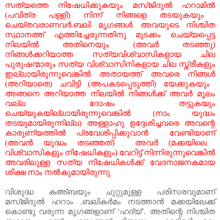
സത്യത്തെ
നിഷേധിക്കുകയും
മസ്ജിദുൽ
ഹറാമിൽ
(
പവിത്ര
പള്ളി
)
നിന്ന്
നിങ്ങളെ
തടയുകയും
ചെയ്തവരാണവർ
.
ബലി
മൃഗങ്ങൾ
അവയുടെ
നിശ്ചിത
സ്ഥാനത്ത്
എത്തിച്ചേരുന്നതിനു
മുടക്കം
ചെയ്യപ്പെട്ട
നിലയിൽ
അതിനെയും
(
അവർ
തടഞ്ഞു
)
നിങ്ങൾക്കറിയാത്ത
സത്യവിശ്വാസികളായ
ചില
പുരുഷന്മാരും
സത്യ
വിശ്വാസിനികളായ
ചില
സ്ത്രീകളും
ഇല്ലായിരുന്നുവെങ്കിൽ
അതായത്ത്
അവരെ
നിങ്ങൾ
(
അറിയാതെ
)
ചവിട്ടി
(
അപകടപ്പെടുത്തി
)
യേക്കുകയും
അങ്ങനെ
അറിയാത്ത
നിലയിൽ
നിങ്ങൾക്ക്
അവർ
മൂലം
വല്ല
ദോഷം
തട്ടുകയും
ചെയ്യുകയില്ലായിരുന്നുവെങ്കിൽ
(
നാം
യുദ്ധം
തടയുമായിരുന്നില്ല
)
അള്ളാഹു
ഉദ്ദേശിച്ചവരെ
അവന്റെ
കാരുണ്യത്തിൽ
പ്രവേശിപ്പിക്കുവാൻ
വേണ്ടിയാണ്
(
അവൻ
യുദ്ധം
തടഞ്ഞത്
)
അവർ
(
മക്കയിലെ
വിശ്വാസികളും
നിഷേധികളും
)
വേറിട്ട്
നിന്നിരുന്നുവെങ്കിൽ
അവരിലുള്ള
സത്യ
നിഷേധികൾക്ക്
വേദനാജനകമായ
ശിക്ഷ
നാം
നൽകുമായിരുന്നു
വിശുദ്ധ
കഅ്ബയും
ചുറ്റുമുള്ള
പരിസരവുമാണ്
മസ്ജിദുൽ
ഹറാം
.
ബലികർമം
നടത്താൻ
മക്കയിലേക്ക്
കൊണ്ടു
വരുന്ന
മൃഗങ്ങളാണ്
‘
ഹദ്
യ്’
.
അതിന്റെ
നിശ്ചിത