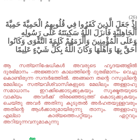
(26)
إِذْ جَعَلَ الَّذِينَ كَفَرُوا فِي قُلُوبِهِمُ الْحَمِيَّةَ حَمِيَّةَ
الْجَاهِلِيَّةِ فَأَنزَلَ اللَّهُ سَكِينَتَهُ عَلَى رَسُولِهِ
وَعَلَى الْمُؤْمِنِينَ وَأَلْزَمَهُمْ كَلِمَةَ التَّقْوَى وَكَانُوا
أَحَقَّ بِهَا وَأَهْلَهَا وَكَانَ اللَّهُ بِكُلِّ شَيْءٍ عَلِيمًا
ആ സത്യനിഷേധികൾ അവരുടെ ഹൃദയങ്ങളിൽ
ദുരഭിമാനം –അജ്ഞാന കാലത്തിന്റെ ദുരഭിമാനം- വെച്ചു
കൊണ്ടിരുന്ന സന്ദർഭത്തിൽ. അങ്ങനെ തന്റെ റസൂലിന്റെ
മേലിലും സത്യവിശ്വാസികളുടെ മേലിലും അള്ളാഹു
സമാധാനം ഇറക്കിക്കൊടുക്കുകയും സൂക്ഷ്മതയുടെ
വാക്യം അവർക്ക് തിരഞ്ഞെടുത്ത് കൊടുക്കുകയും
ചെയ്തു അവർ അതിനു കൂടുതൽ അർഹതയുള്ളവരും
അതിന്റെ ആൾക്കാരുമായിരുന്നു താനും. അള്ളാഹു
എല്ലാ കാര്യത്തെപറ്റിയും ഏറ്റവും
അറിയുന്നവനുമാകുന്നു