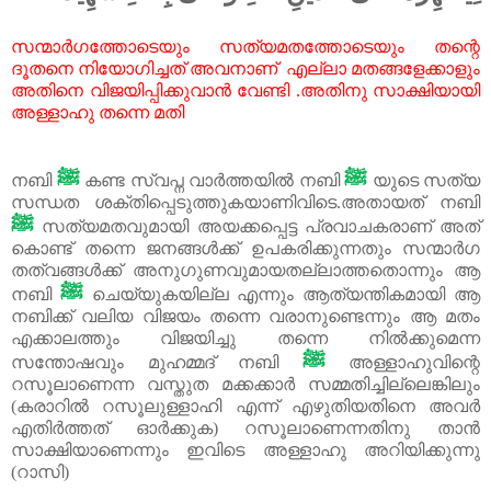
സന്മാർഗത്തോടെയും
സത്യമതത്തോടെയും
തന്റെ
ദൂതനെ
നിയോഗിച്ചത്
അവനാണ്
എല്ലാ
മതങ്ങളേക്കാളും
അതിനെ
വിജയിപ്പിക്കുവാൻ
വേണ്ടി
.
അതിനു
സാക്ഷിയായി
അള്ളാഹു
തന്നെ
മതി
ﷺ
ﷺ
നബി
കണ്ട സ്വപ്ന വാർത്തയിൽ നബി
യുടെ സത്യ
സന്ധത ശക്തിപ്പെടുത്തുകയാണിവിടെ.അതായത് നബി
ﷺ
സത്യമതവുമായി അയക്കപ്പെട്ട പ്രവാചകരാണ് അത്
കൊണ്ട് തന്നെ ജനങ്ങൾക്ക് ഉപകരിക്കുന്നതും സന്മാർഗ
തത്വങ്ങൾക്ക് അനുഗുണവുമായതല്ലാത്തതൊന്നും ആ
ﷺ
നബി
ചെയ്യുകയില്ല എന്നും ആത്യന്തികമായി ആ
നബിക്ക് വലിയ വിജയം തന്നെ വരാനുണ്ടെന്നും ആ മതം
എക്കാലത്തും വിജയിച്ചു തന്നെ നിൽക്കുമെന്ന
ﷺ
സന്തോഷവും മുഹമ്മദ് നബി
അള്ളാഹുവിന്റെ
റസൂലാണെന്ന വസ്തുത മക്കക്കാർ സമ്മതിച്ചില്ലെങ്കിലും
(കരാറിൽ റസൂലുള്ളാഹി എന്ന് എഴുതിയതിനെ അവർ
എതിർത്തത് ഓർക്കുക) റസൂലാണെന്നതിനു താൻ
സാക്ഷിയാണെന്നും ഇവിടെ അള്ളാഹു അറിയിക്കുന്നു
(റാസി)