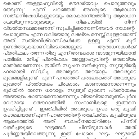
കൊണ്ട് അള്ളാഹുവിന്റെ ഔദാര്യവും പൊരുത്തവും
തേടുന്നു’ എന്ന് പറഞ്ഞത് അവരുടെ ആരാധന
സത്യനിഷേധികളുടെയും ലോകമാന്യത്തിനു ആരാധന
ചെയ്യുന്നവരുടെയും നിലപാടിൽ നിന്ന്
വ്യത്യസ്ഥമാണെന്ന് സൂചിപ്പിക്കാനാണ്.അവർ നാഥന്റെ
പൊരുത്തം എന്ന വലിയൊരു ലക്ഷ്യം മനസ്സിലുള്ളവരാണ്
അത് സത്യവിശ്വാസികൾക്കേ ഉള്ളൂ എന്ന് കൂടി
ഉണർത്തുകയാണിവിടെ.തങ്ങളുടെ ആരാധനകൾക്ക്
പ്രതിഫലം തന്നേ തീരൂ എന്ന് അവകാശ വാദമുന്നയിക്കാൻ
പാടില്ല മറിച്ച് പ്രതിഫലം അള്ളാഹുവിന്റെ ഔദാര്യം
മാത്രമാണെന്നും ഇതിൽ സൂചന നൽകുന്നു. സുജൂദിന്റെ
ഫലമായി സിദ്ധിച്ച അവരുടെ അടയാളം അവരുടെ
മുഖങ്ങളിലുണ്ട് എന്ന് പറഞ്ഞത് പരലോകത്ത് അവരുടെ
മുഖത്ത് പ്രത്യേകം പ്രകാശം കാണാമെന്നാണെന്നും
ഭൂമിയിൽ തന്നെ ധാരാളം സുജൂദ് മുഖേന പ്രത്യേകം
അടയാളം കാണാമെന്നാണെന്നും വ്യാഖ്യാനമുണ്ട്.പൂർവ
വേദമായ തൌറാത്തിൽ സഹാബികളെ ഇങ്ങനെ
ഉപമിച്ചിട്ടുണ്ട് . ഇഞ്ചീലിൽ അവരുടെ ഉപമ ഒരു കൃഷി
പോലെയാണ് എന്ന് പറഞ്ഞതിന്റെ താല്പര്യം കൃഷിയുടെ
ആരംഭത്തിൽ അത് ബലഹീനമായിരിക്കും പിന്നീട്
വളർച്ചയുടെ ഘട്ടങ്ങൾ പിന്നിടുമ്പോൾ അത്
പൂർണ്ണതയിലെത്തുന്നു ഇത് പോലെ ഘട്ടം ഘട്ടമായി