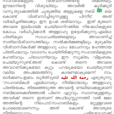
സഹാബികളുടെ വിശ്വാസത്തിന്റെ ശക്തിയും
ഈമാനിന്റെ വിശുദ്ധിയും അവരിൽ കൂടിക്കൂടി
ﷺ
വന്നു.തുടക്കത്തിൽ ചുരുങ്ങിയ ആളുകളേ നബി
യെ
കൊണ്ട് വിശ്വസിച്ചിരുന്നുള്ളൂ പിന്നീട് അത്
വർദ്ധിച്ചതിലേക്കും ഈ ഉപമ ശരിയാവും. ഇത് മുഖേന
അവരെ ഇല്ലായ്മ ചെയ്യാനിറങ്ങിയ നിഷേധികളുടെ
കോപം വർധിപ്പിക്കാൻ അള്ളാഹു ഉദ്ദേശിക്കുന്നു.എല്ലാ
പ്രതികൂല സാഹചര്യങ്ങളെയും അവഗണിച്ച്
സത്യവിശ്വാസത്തിലും സൽക്കർമ്മങ്ങളിലും മുഴുകിയ
വിശ്വാസികൾക്ക് അള്ളാഹു പാപ മോചനവും മഹത്തായ
പ്രതിഫലവും വാഗ്ദാനം ചെയ്തിരിക്കുന്നു.സഹാബികളുടെ
മഹത്വവും പ്രാധാന്യവും ഈ സൂക്തം വിളംബരം
ചെയ്യുന്നുണ്ട്.അത് കൊണ്ട് തന്നെ അവരെ
അവഗണിക്കുകയോ കുറ്റം പറയുകയോ ചെയ്യുന്നത്
വലിയ അപജയത്തിനു കാരണമാകുമെന്ന് നാം
ഓർക്കണം.ഇമാം ഖുർത്വുബി
رحمة الله عليه
എഴുതുന്നു
‘സഹാബികൾ എല്ലാവരും നീതിമാന്മാരും അള്ളാഹു
പ്രത്യേകം തിരഞ്ഞെടുത്ത അവന്റെ ഔലിയാക്കളുമാണ്
നബിമാരെക്കഴിഞ്ഞാൽ പിന്നെ ഏറ്റവും സ്ഥാനമുള്ളതും
അവർക്ക് തന്നെ ഇതാണ് അഹ്‌ലുസ്സുന്നത്തി വൽ ജമാ
അത്തിന്റെ നിലപാട്.സഹാബികളും മറ്റുള്ളവരെ
പോലെയാണെന്നും അത് കൊണ്ട് അവരുടെ
നീതിബോധവും പരിശോധനക്ക്