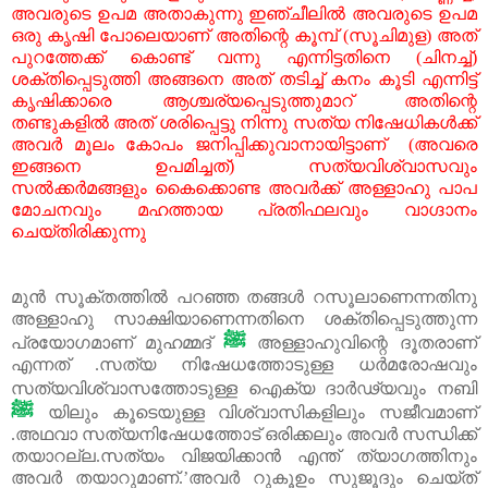
അവരുടെ ഉപമ അതാകുന്നു ഇഞ്ചീലിൽ അവരുടെ ഉപമ
ഒരു കൃഷി പോലെയാണ് അതിന്റെ കൂമ്പ് (സൂചിമുള) അത്
പുറത്തേക്ക് കൊണ്ട് വന്നു എന്നിട്ടതിനെ (ചിനച്ച്)
ശക്തിപ്പെടുത്തി അങ്ങനെ അത് തടിച്ച് കനം കൂടി എന്നിട്ട്
കൃഷിക്കാരെ ആശ്ചര്യപ്പെടുത്തുമാറ്‌ അതിന്റെ
തണ്ടുകളിൽ അത് ശരിപ്പെട്ടു നിന്നു സത്യ നിഷേധികൾക്ക്
അവർ മൂലം കോപം ജനിപ്പിക്കുവാനായിട്ടാണ് (അവരെ
ഇങ്ങനെ ഉപമിച്ചത്) സത്യവിശ്വാസവും
സൽക്കർമങ്ങളും കൈക്കൊണ്ട അവർക്ക് അള്ളാഹു പാപ
മോചനവും മഹത്തായ പ്രതിഫലവും വാഗ്ദാനം
ചെയ്തിരിക്കുന്നു
മുൻ സൂക്തത്തിൽ പറഞ്ഞ തങ്ങൾ റസൂലാണെന്നതിനു
അള്ളാഹു സാക്ഷിയാണെന്നതിനെ ശക്തിപ്പെടുത്തുന്ന
ﷺ
പ്രയോഗമാണ് മുഹമ്മദ്
അള്ളാഹുവിന്റെ ദൂതരാണ്
എന്നത് .സത്യ നിഷേധത്തോടുള്ള ധർമരോഷവും
സത്യവിശ്വാസത്തോടുള്ള ഐക്യ ദാർഢ്യവും നബി
ﷺ
യിലും കൂടെയുള്ള വിശ്വാസികളിലും സജീവമാണ്
.അഥവാ സത്യനിഷേധത്തോട് ഒരിക്കലും അവർ സന്ധിക്ക്
തയാറല്ല.സത്യം വിജയിക്കാൻ എന്ത് ത്യാഗത്തിനും
അവർ തയാറുമാണ്.’അവർ റുകൂ‍ഉം സുജൂദും ചെയ്ത്