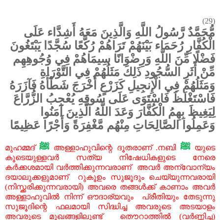
(29)
مُّحَمَّدٌ رَّسُولُ اللَّهِ وَالَّذِينَ مَعَهُ أَشِدَّاء عَلَى
الْكُفَّارِ رُحَمَاء بَيْنَهُمْ تَرَاهُمْ رُكَّعًا سُجَّدًا يَبْتَغُونَ
فَضْلًا مِّنَ اللَّهِ وَرِضْوَانًا سِيمَاهُمْ فِي وُجُوهِهِم
مِّنْ أَثَرِ السُّجُودِ ذَلِكَ مَثَلُهُمْ فِي التَّوْرَاةِ
وَمَثَلُهُمْ فِي الْإِنجِيلِ كَزَرْعٍ أَخْرَجَ شَطْأَهُ فَآزَرَهُ
فَاسْتَغْلَظَ فَاسْتَوَى عَلَى سُوقِهِ يُعْجِبُ الزُّرَّاعَ
لِيَغِيظَ بِهِمُ الْكُفَّارَ وَعَدَ اللَّهُ الَّذِينَ آمَنُوا
وَعَمِلُوا الصَّالِحَاتِ مِنْهُم مَّغْفِرَةً وَأَجْرًا عَظِيمًا
ﷺ
ﷺ
മുഹമ്മദ്
അള്ളാഹുവിന്റെ ദൂതരാണ് .നബി
യുടെ
കൂടെയുള്ളവർ സത്യ നിഷേധികളുടെ നേരെ
കർക്കശമായി വർത്തിക്കുന്നവരാണ് അവർ അന്വോന്യം
ദയാലുക്കളുമാണ് റുകൂ‍ഉം സുജൂദും ചെയ്യുന്നവരായി
(നിസ്ക്കരിക്കുന്നവരായി) അവരെ തങ്ങൾക്ക് കാണാം അവർ
അള്ളാഹുവിൽ നിന്ന് ഔദാര്യവും പ്രീതിയും തേടുന്നു
സുജൂദിന്റെ ഫലമായി സിദ്ധിച്ച അവരുടെ അടയാളം
അവരുടെ മുഖങ്ങളിലുണ്ട് തൌറാത്തിൽ (വർണ്ണിച്ച)