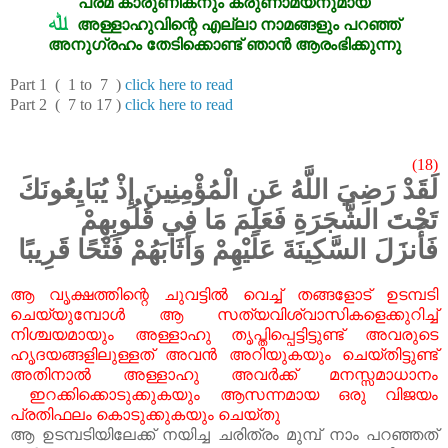
പരമ
കാരുണികനും
കരുണാമയനുമായ
ﷲ
അള്ളാഹുവിന്റെ
എല്ലാ
നാമങ്ങളും
പറഞ്ഞ്
അനുഗ്രഹം
തേടിക്കൊണ്ട്
ഞാൻ
ആരംഭിക്കുന്നു
Part 1 ( 1 to 7 )
click here to read
Part 2 ( 7 to 17 )
click here to read
(18)
لَقَدْ رَضِيَ اللَّهُ عَنِ الْمُؤْمِنِينَ إِذْ يُبَايِعُونَكَ
تَحْتَ الشَّجَرَةِ فَعَلِمَ مَا فِي قُلُوبِهِمْ
فَأَنزَلَ السَّكِينَةَ عَلَيْهِمْ وَأَثَابَهُمْ فَتْحًا قَرِيبًا
ആ
വൃക്ഷത്തിന്റെ
ചുവട്ടിൽ
വെച്ച്
തങ്ങളോട്
ഉടമ്പടി
ചെയ്യുമ്പോൾ
ആ
സത്യവിശ്വാസികളെക്കുറിച്ച്
നിശ്ചയമായും
അള്ളാഹു
തൃപ്തിപ്പെട്ടിട്ടുണ്ട്
അവരുടെ
ഹൃദയങ്ങളിലുള്ളത്
അവൻ
അറിയുകയും
ചെയ്തിട്ടുണ്ട്
അതിനാൽ
അള്ളാഹു
അവർക്ക്
മനസ്സമാധാനം
ഇറക്കിക്കൊടുക്കുകയും
ആസന്നമായ
ഒരു
വിജയം
പ്രതിഫലം
കൊടുക്കുകയും
ചെയ്തു
ആ ഉടമ്പടിയിലേക്ക് നയിച്ച ചരിത്രം മുമ്പ് നാം പറഞ്ഞത്