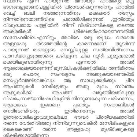
സ്ഥാനം
എന്ന്
പറയുന്നത്
മിനായും
ഹറമിന്റെ
മറ്റു
ഭാഗങ്ങളുമാണ്
.
പള്ളിയിൽ
പ്രവേശിക്കുന്നതിനും
ഹറമിൽ
വെച്ച്
ബലി
നടത്തുന്നതിനും
മക്കക്കാർ
തടസ്സം
നിന്നതിനെയാണിവിടെ
പരാമർശിക്കുന്നത്
.
ഇത്രയും
വിശുദ്ധമായ
പള്ളിയിൽ
നിന്ന്
വിശ്വാസികളെ
തടഞ്ഞ
അക്രമികൾ
ശിക്ഷക്കർഹരാണെന്നതിൽ
സന്ദേഹമില്ല
.
എന്നിട്ടും
അവിടെ
ഒരു
യുദ്ധം
വരാതെ
അള്ളാഹു
തടഞ്ഞതിന്റെ
കാരണമാണ്
തുടർന്ന്
പറയുന്നത്
തങ്ങളുടെ
മനസ്സിലുള്ള
സത്യവിശ്വാസം
പരസ്യപ്പെടുത്താതെ
കഴിയുന്ന
ചില
സ്ത്രീ
പുരുഷന്മാർ
മക്കയിലുണ്ടായിരുന്നു
എന്നാൽ
അവർ
ആരൊക്കെയാണെന്ന്
മുസ്
ലിംകൾക്കറിയില്ല
തന്നിമിത്തം
ഒരു
പൊതു
സംഘട്ടനം
നടക്കുകയാണെങ്കിൽ
മന
:
പ്പൂർവമല്ലെങ്കിലും
ആ
സാധുക്കൾക്കും
ചില
ആപത്തുകൾ
നേരിട്ടേക്കും
അതു
മൂലം
സ്വന്തം
ആളുകൾക്ക്
ആപത്ത്
വരുത്തിയതിലുള്ള
വിഷമം
,
സത്യനിഷേധികളിൽ
നിന്നുണ്ടാകുന്ന
പരിഹാസം
,
ആക്ഷേപം
ഇങ്ങനെ
പലതും
സഹാബികൾ
നേരിടേണ്ടിവരും
ഇതിനൊന്നും
അവർ
ഉത്തരവാദികളാവരുതല്ലോ
അവർ
പ്രത്യക്ഷത്തിൽ
തന്നെ
വേർതിരിഞ്ഞു
നിന്നിരുന്നുവെങ്കിൽ
മുസ്
ലിംകളുടെ
കൈകൊണ്ട്
തന്നെ
അള്ളാഹു
മുശ്
രിക്കുകളെ
ശിക്ഷിക്കുമായിരുന്നു