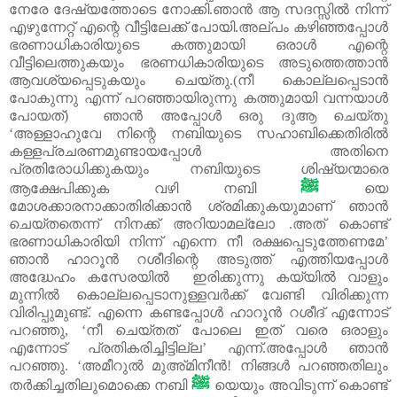
നേരേ ദേഷ്യത്തോടെ നോക്കി.ഞാൻ ആ സദസ്സിൽ നിന്ന്
എഴുന്നേറ്റ് എന്റെ വീട്ടിലേക്ക് പോയി.അല്പം കഴിഞ്ഞപ്പോൾ
ഭരണാധികാരിയുടെ കത്തുമായി ഒരാൾ എന്റെ
വീട്ടിലെത്തുകയും ഭരണധികാരിയുടെ അടുത്തെത്താൻ
ആവശ്യപ്പെടുകയും ചെയ്തു.(നീ കൊല്ലപ്പെടാൻ
പോകുന്നു എന്ന് പറഞ്ഞായിരുന്നു കത്തുമായി വന്നയാൾ
പോയത്) ഞാൻ അപ്പോൾ ഒരു ദുആ ചെയ്തു
‘അള്ളാഹുവേ നിന്റെ നബിയുടെ സഹാബിക്കെതിരിൽ
കള്ളപ്രചരണമുണ്ടായപ്പോൾ അതിനെ
പ്രതിരോധിക്കുകയും നബിയുടെ ശിഷ്യന്മാരെ
ﷺ
ആക്ഷേപിക്കുക വഴി നബി
യെ
മോശക്കാരനാക്കാതിരിക്കാൻ ശ്രമിക്കുകയുമാണ് ഞാൻ
ചെയ്തതെന്ന് നിനക്ക് അറിയാമല്ലോ .അത് കൊണ്ട്
ഭരണാധികാരിയി നിന്ന് എന്നെ നീ രക്ഷപ്പെടുത്തേണമേ’
ഞാൻ ഹാറൂൻ റശീദിന്റെ അടുത്ത് എത്തിയപ്പോൾ
അദ്ധേഹം കസേരയിൽ ഇരിക്കുന്നു കയ്യിൽ വാളും
മുന്നിൽ കൊല്ലപ്പെടാനുള്ളവർക്ക് വേണ്ടി വിരിക്കുന്ന
വിരിപ്പുമുണ്ട്. എന്നെ കണ്ടപ്പോൾ ഹാറൂൻ റശീദ് എന്നോട്
പറഞ്ഞു, ‘നീ ചെയ്തത് പോലെ ഇത് വരെ ഒരാളും
എന്നോട് പ്രതികരിച്ചിട്ടില്ല’ എന്ന്.അപ്പോൾ ഞാൻ
പറഞ്ഞു. ‘അമീറുൽ മുഅ്മിനീൻ! നിങ്ങൾ പറഞ്ഞതിലും
ﷺ
തർക്കിച്ചതിലുമൊക്കെ നബി
യെയും അവിടുന്ന് കൊണ്ട്